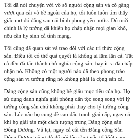
Tôi đã nói chuyện với vô số người cộng sản và cố gắng
vượt qua cái vỏ bề ngoài của họ, tôi luôn luôn tìm thấy
giấc mơ đó đằng sau cái bình phong yêu nước. Đó mới
chính là lý tưởng đã khiến họ chấp nhận mọi gian khổ,
nếu cần hy sinh cả tính mạng.
Tôi cũng đã quan sát và trao đỗi với các trí thức cộng
sản. Điều tôi có thể quả quyết là không ai lầm lần cả. Tất
cả đều đã tán thành chủ nghĩa cộng sản, hay ít ra đã chấp
nhận nó. Không có một người nào đã theo phong trào
cộng sản vì tưởng rằng nó không phải là cộng sản cả.
Đảng cộng sản cũng không hề giấu mục tiêu của họ. Họ
sử dụng danh nghĩa giải phóng dân tộc song song với lý
tưởng cộng sản chứ không phải thay cho lý tưởng cộng
sản. Lúc nào họ cung đề cao đấu tranh giai cấp, ngay cả
khi họ giải tán một cách tượng trưng Đảng cộng sản
Đông Dương. Vả lại, ngay cả cái tên Đảng cộng Sản
Đông Dương cũng đủ để nói lên rằng yếu tố Việt nam