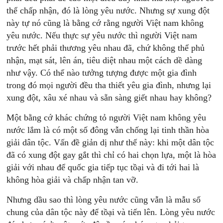
thể chấp nhận, đó là lòng yêu nước. Nhưng sự xung đột
này tự nó cũng là bằng cớ rằng người Việt nam không
yêu nước. Nếu thực sự yêu nước thì người Việt nam
trước hết phải thương yêu nhau đã, chứ không thể phủ
nhận, mạt sát, lên án, tiêu diệt nhau một cách dề dàng
như vậy. Có thể nào tưởng tượng được một gia đình
trong đó mọi người đều tha thiết yêu gia đình, nhưng lại
xung đột, xâu xé nhau và sẵn sàng giết nhau hay không?
Một bằng cớ khác chứng tỏ người Việt nam không yêu
nước lắm là có một số đông vẫn chống lại tinh thần hòa
giải dân tộc. Vấn đề giản dị như thế này: khi một dân tộc
đã có xung đột gay gắt thì chỉ có hai chọn lựa, một là hòa
giải với nhau để quốc gia tiếp tục tồại và đi tới hai là
không hòa giải và chấp nhận tan vỡ.
Nhưng dầu sao thì lòng yêu nước cũng vẫn là mẫu số
chung của dân tộc này để tồại và tiến lên. Lòng yêu nước