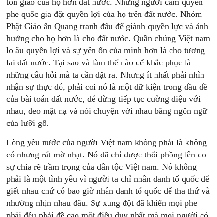
tôn giáo của họ hơn đất nước. Những người cầm quyền
phe quốc gia đặt quyền lợi của họ trên đất nước. Nhóm
Phật Giáo ấn Quang tranh đấu để giành quyền lực và ảnh
hưởng cho họ hơn là cho đất nước. Quần chúng Việt nam
lo âu quyền lợi và sự yên ổn của mình hơn là cho tương
lai đất nước. Tại sao và làm thế nào để khắc phục là
những câu hỏi mà ta cần đặt ra. Nhưng ít nhất phải nhìn
nhận sự thực đó, phải coi nó là một dữ kiện trong đầu đề
của bài toán đất nước, để đừng tiếp tục cường điệu với
nhau, đeo mặt nạ và nói chuyện với nhau bằng ngôn ngữ
của lưỡi gỗ.
Lòng yêu nước của người Việt nam không phải là không
có nhưng rất mờ nhạt. Nó đã chỉ được thổi phồng lên do
sự chia rẽ trầm trọng của dân tộc Việt nam. Nó không
phải là một tình yêu vì người ta chỉ nhân danh tổ quốc để
giết nhau chứ có bao giờ nhân danh tổ quốc để tha thứ và
nhường nhịn nhau đâu. Sự xung đột đã khiến mọi phe
phái đều phải đề cao một điều duy nhất mà mọi người có