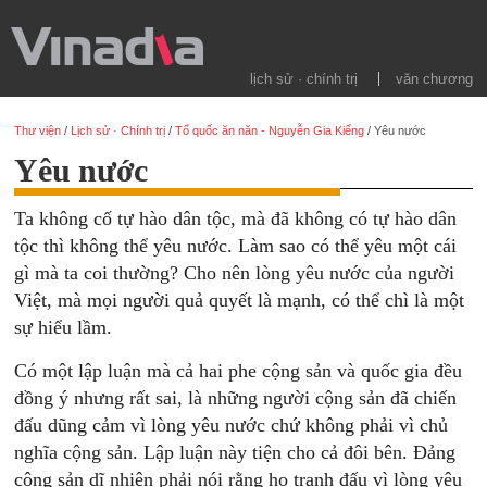
lịch sử · chính trị
văn chương
Thư viện
/
Lịch sử · Chính trị
/
Tổ quốc ăn năn - Nguyễn Gia Kiểng
/
Yêu nước
Yêu nước
Ta không cố tự hào dân tộc, mà đã không có tự hào dân
tộc thì không thể yêu nước. Làm sao có thể yêu một cái
gì mà ta coi thường? Cho nên lòng yêu nước của người
Việt, mà mọi người quả quyết là mạnh, có thể chì là một
sự hiểu lầm.
Có một lập luận mà cả hai phe cộng sản và quốc gia đều
đồng ý nhưng rất sai, là những người cộng sản đã chiến
đấu dũng cảm vì lòng yêu nước chứ không phải vì chủ
nghĩa cộng sản. Lập luận này tiện cho cả đôi bên. Đảng
cộng sản dĩ nhiên phải nói rằng họ tranh đấu vì lòng yêu