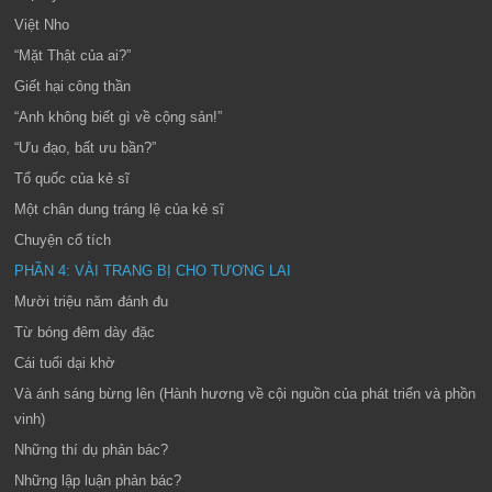
Việt Nho
“Mặt Thật của ai?”
Giết hại công thần
“Anh không biết gì về cộng sản!”
“Ưu đạo, bất ưu bần?”
Tổ quốc của kẻ sĩ
Một chân dung tráng lệ của kẻ sĩ
Chuyện cổ tích
PHẦN 4: VÀI TRANG BỊ CHO TƯƠNG LAI
Mười triệu năm đánh đu
Từ bóng đêm dày đặc
Cái tuổi dại khờ
Và ánh sáng bừng lên (Hành hương về cội nguồn của phát triển và phồn
vinh)
Những thí dụ phản bác?
Những lập luận phản bác?