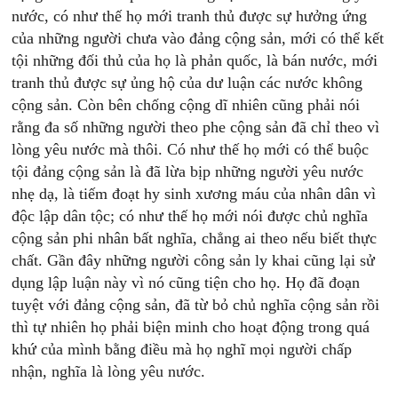
nước, có như thế họ mới tranh thủ được sự hưởng ứng
của những người chưa vào đảng cộng sản, mới có thể kết
tội những đối thủ của họ là phản quốc, là bán nước, mới
tranh thủ được sự ủng hộ của dư luận các nước không
cộng sản. Còn bên chống cộng dĩ nhiên cũng phải nói
rằng đa số những người theo phe cộng sản đã chỉ theo vì
lòng yêu nước mà thôi. Có như thế họ mới có thể buộc
tội đảng cộng sản là đã lừa bịp những người yêu nước
nhẹ dạ, là tiếm đoạt hy sinh xương máu của nhân dân vì
độc lập dân tộc; có như thế họ mới nói được chủ nghĩa
cộng sản phi nhân bất nghĩa, chẳng ai theo nếu biết thực
chất. Gần đây những người công sản ly khai cũng lại sử
dụng lập luận này vì nó cũng tiện cho họ. Họ đã đoạn
tuyệt với đảng cộng sản, đã từ bỏ chủ nghĩa cộng sản rồi
thì tự nhiên họ phải biện minh cho hoạt động trong quá
khứ của mình bằng điều mà họ nghĩ mọi người chấp
nhận, nghĩa là lòng yêu nước.