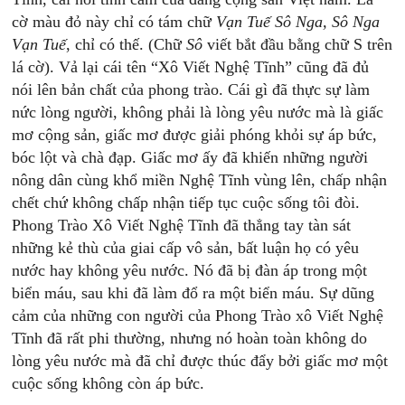
cờ màu đỏ này chỉ có tám chữ
Vạn Tuế Sô Nga, Sô Nga
Vạn Tuế
, chỉ có thế. (Chữ
Sô
viết bắt đầu bằng chữ S trên
lá cờ). Vả lại cái tên “Xô Viết Nghệ Tĩnh” cũng đã đủ
nói lên bản chất của phong trào. Cái gì đã thực sự làm
nức lòng người, không phải là lòng yêu nước mà là giấc
mơ cộng sản, giấc mơ được giải phóng khỏi sự áp bức,
bóc lột và chà đạp. Giấc mơ ấy đã khiến những người
nông dân cùng khổ miền Nghệ Tĩnh vùng lên, chấp nhận
chết chứ không chấp nhận tiếp tục cuộc sống tôi đòi.
Phong Trào Xô Viết Nghệ Tĩnh đã thẳng tay tàn sát
những kẻ thù của giai cấp vô sản, bất luận họ có yêu
nước hay không yêu nước. Nó đã bị đàn áp trong một
biển máu, sau khi đã làm đổ ra một biển máu. Sự dũng
cảm của những con người của Phong Trào xô Viết Nghệ
Tĩnh đã rất phi thường, nhưng nó hoàn toàn không do
lòng yêu nước mà đã chỉ được thúc đẩy bởi giấc mơ một
cuộc sống không còn áp bức.