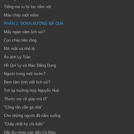
Tiếng mẹ ru từ lúc nằm nôi
Máu chảy ruột mềm
PHẦN 2: ĐOẠN ĐƯỜNG ĐÃ QUA
Mấy ngàn năm lịch sử?
Con cháu tiên rồng
Mở mắt và nhỏ lệ
Ảo ảnh Lý Trần
Hồ Quí Ly và Mạc Đăng Dung
Người trong một nước?
Đem tâm tình viết lịch sử?
Trở lại trường hợp Nguyễn Huệ
“Rước voi về giày mả tổ”
“Cõng rắn cắn gà nhà”
Cho những người đã nằm xuống
“Chấp nhất kỷ chi kiến”
Dắt dìu nhau vào đến Cà Mau