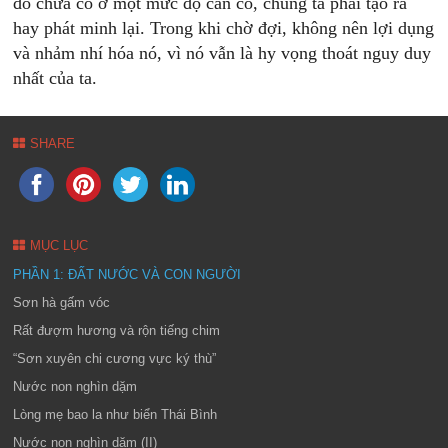
đó chưa có ở một mức độ cần có, chúng ta phải tạo ra
hay phát minh lại. Trong khi chờ đợi, không nên lợi dụng
và nhảm nhí hóa nó, vì nó vẫn là hy vọng thoát nguy duy
nhất của ta.
SHARE
MỤC LỤC
PHẦN 1: ĐẤT NƯỚC VÀ CON NGƯỜI
Sơn hà gấm vóc
Rất đượm hương và rộn tiếng chim
“Sơn xuyên chi cương vực ký thù”
Nước non nghìn dặm
Lòng mẹ bao la như biển Thái Bình
Nước non nghìn dặm (II)