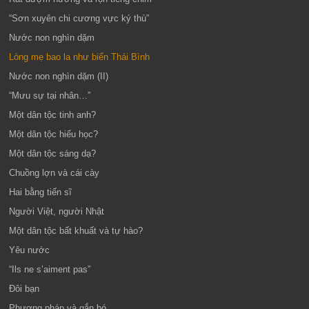
“Sơn xuyên chi cương vực ký thù”
Nước non nghìn dặm
Lòng mẹ bao la như biển Thái Bình
Nước non nghìn dặm (II)
“Mưu sự tại nhân…”
Một dân tộc tinh anh?
Một dân tộc hiếu học?
Một dân tộc sáng dạ?
Chuồng lợn và cái cày
Hai bằng tiến sĩ
Người Việt, người Nhật
Một dân tộc bất khuất và tự hào?
Yêu nước
“Ils ne s’aiment pas”
Đôi bạn
Phương pháp và gắn bó