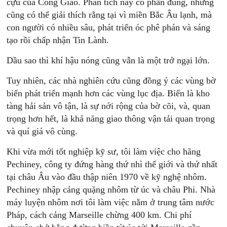
cựu của Công Giáo. Phân tích này có phần đúng, nhưng
cũng có thể giải thích rằng tại vì miền Bắc Âu lạnh, mà
con người có nhiều sâu, phát triển óc phê phán và sáng
tạo rồi chấp nhận Tin Lành.
Dầu sao thì khí hậu nóng cũng vẫn là một trở ngại lớn.
Tuy nhiên, các nhà nghiên cứu cũng đồng ý các vùng bờ
biển phát triển mạnh hơn các vùng lục địa. Biển là kho
tàng hải sản vô tận, là sự nới rộng của bờ cõi, và, quan
trọng hơn hết, là khả năng giao thông vận tải quan trọng
và quí giá vô cùng.
Khi vừa mới tốt nghiệp kỹ sư, tôi làm việc cho hãng
Pechiney, công ty đứng hàng thứ nhì thế giới và thứ nhất
tại châu Âu vào đầu thập niên 1970 về kỹ nghệ nhôm.
Pechiney nhập cảng quặng nhôm từ úc và châu Phi. Nhà
máy luyện nhôm nơi tôi làm việc nằm ở trung tâm nước
Pháp, cách cảng Marseille chừng 400 km. Chi phí