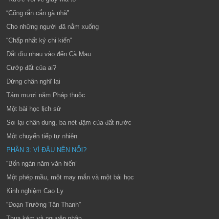
“Cõng rắn cắn gà nhà”
Cho những người đã nằm xuống
“Chấp nhất kỷ chi kiến”
Dắt dìu nhau vào đến Cà Mau
Cướp đất của ai?
Dừng chân nghĩ lại
Tám mươi năm Pháp thuộc
Một bài học lịch sử
Soi lại chân dung, ba nét đậm của đất nước
Một chuyển tiếp tự nhiên
PHẦN 3: VÌ ĐÂU NÊN NỖI?
“Bốn ngàn năm văn hiến”
Một phép mầu, một may mắn và một bài học
Kinh nghiệm Cao Ly
“Đoạn Trường Tân Thanh”
Thua kém và nguyên nhân