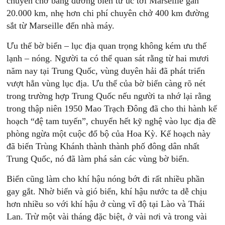
chuyên chở bằng đường biền từ úc tới Marseille gần
20.000 km, nhẹ hơn chi phí chuyên chở 400 km đường
sắt từ Marseille đến nhà máy.
Ưu thế bờ biển – lục địa quan trọng không kém ưu thế
lạnh – nóng. Người ta có thể quan sát rằng từ hai mươi
năm nay tại Trung Quốc, vùng duyên hải đã phát triển
vượt hẳn vùng lục địa. Ưu thế của bờ biển càng rõ nét
trong trường hợp Trung Quốc nếu người ta nhớ lại rằng
trong thập niên 1950 Mao Trạch Đông đã cho thi hành kế
hoạch “đệ tam tuyến”, chuyển hết kỹ nghệ vào lục địa đề
phòng ngừa một cuộc đổ bộ của Hoa Kỳ. Kế hoạch này
đã biến Trùng Khánh thành thành phố đông dân nhất
Trung Quốc, nó đã làm phá sản các vùng bờ biển.
Biển cũng làm cho khí hậu nóng bớt đi rất nhiều phần
gay gắt. Nhờ biển và gió biển, khí hậu nước ta dễ chịu
hơn nhiều so với khí hậu ở cùng vĩ độ tại Lào và Thái
Lan. Trừ một vài tháng đặc biệt, ở vài nơi và trong vài