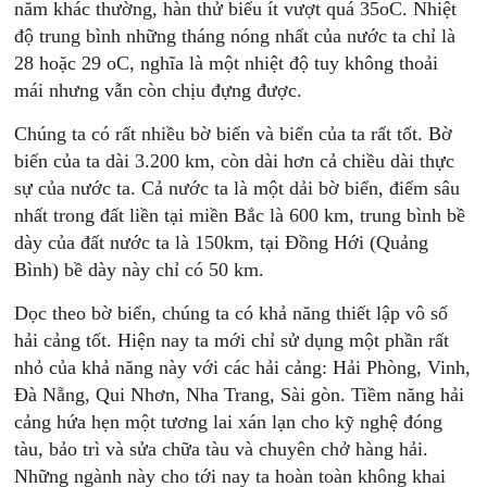
năm khác thường, hàn thử biểu ít vượt quá 35oC. Nhiệt
độ trung bình những tháng nóng nhất của nước ta chỉ là
28 hoặc 29 oC, nghĩa là một nhiệt độ tuy không thoải
mái nhưng vẫn còn chịu đựng được.
Chúng ta có rất nhiều bờ biển và biển của ta rất tốt. Bờ
biển của ta dài 3.200 km, còn dài hơn cả chiều dài thực
sự của nước ta. Cả nước ta là một dải bờ biển, điểm sâu
nhất trong đất liền tại miền Bắc là 600 km, trung bình bề
dày của đất nước ta là 150km, tại Đồng Hới (Quảng
Bình) bề dày này chỉ có 50 km.
Dọc theo bờ biển, chúng ta có khả năng thiết lập vô số
hải cảng tốt. Hiện nay ta mới chỉ sử dụng một phần rất
nhỏ của khả năng này với các hải cảng: Hải Phòng, Vinh,
Đà Nẵng, Qui Nhơn, Nha Trang, Sài gòn. Tiềm năng hải
cảng hứa hẹn một tương lai xán lạn cho kỹ nghệ đóng
tàu, bảo trì và sửa chữa tàu và chuyên chở hàng hải.
Những ngành này cho tới nay ta hoàn toàn không khai