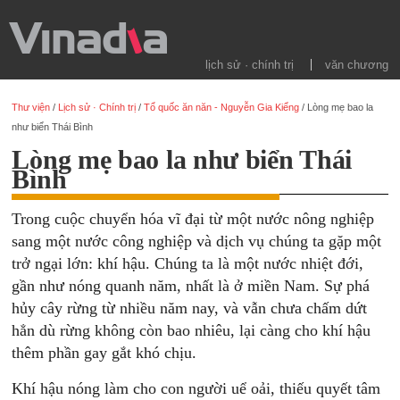
lịch sử · chính trị
văn chương
Thư viện
/
Lịch sử · Chính trị
/
Tổ quốc ăn năn - Nguyễn Gia Kiểng
/
Lòng mẹ bao la
như biển Thái Bình
Lòng mẹ bao la như biển Thái
Bình
Trong cuộc chuyển hóa vĩ đại từ một nước nông nghiệp
sang một nước công nghiệp và dịch vụ chúng ta gặp một
trở ngại lớn: khí hậu. Chúng ta là một nước nhiệt đới,
gần như nóng quanh năm, nhất là ở miền Nam. Sự phá
hủy cây rừng từ nhiều năm nay, và vẫn chưa chấm dứt
hẳn dù rừng không còn bao nhiêu, lại càng cho khí hậu
thêm phần gay gắt khó chịu.
Khí hậu nóng làm cho con người uể oải, thiếu quyết tâm