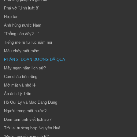
Phá vỡ “định luật 8”
Hợp tan
Anh hùng nước Nam
“Thằng nào đây?…”
Tiếng mẹ ru từ lúc nằm nôi
Máu chảy ruột mềm
PHẦN 2: ĐOẠN ĐƯỜNG ĐÃ QUA
Mấy ngàn năm lịch sử?
Con cháu tiên rồng
Mở mắt và nhỏ lệ
Ảo ảnh Lý Trần
Hồ Quí Ly và Mạc Đăng Dung
Người trong một nước?
Đem tâm tình viết lịch sử?
Trở lại trường hợp Nguyễn Huệ
“Rước voi về giày mả tổ”