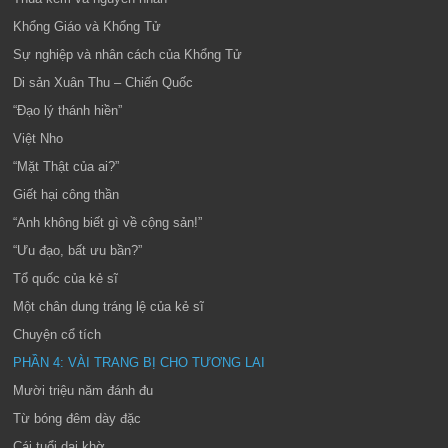
Khổng Giáo và Khổng Tử
Sự nghiệp và nhân cách của Khổng Tử
Di sản Xuân Thu – Chiến Quốc
“Đạo lý thánh hiền”
Việt Nho
“Mặt Thật của ai?”
Giết hại công thần
“Anh không biết gì về cộng sản!”
“Ưu đạo, bất ưu bần?”
Tổ quốc của kẻ sĩ
Một chân dung tráng lệ của kẻ sĩ
Chuyện cổ tích
PHẦN 4: VÀI TRANG BỊ CHO TƯƠNG LAI
Mười triệu năm đánh đu
Từ bóng đêm dày đặc
Cái tuổi dại khờ