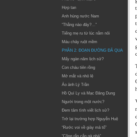
Hợp tan
Anh hùng nước Nam
“Thằng nào đây?…”
Tiếng mẹ ru từ lúc nằm nôi
Máu chảy ruột mềm
PHẦN 2: ĐOẠN ĐƯỜNG ĐÃ QUA
Mấy ngàn năm lịch sử?
Con cháu tiên rồng
Mở mắt và nhỏ lệ
Ảo ảnh Lý Trần
Hồ Quí Ly và Mạc Đăng Dung
Người trong một nước?
Đem tâm tình viết lịch sử?
Trở lại trường hợp Nguyễn Huệ
“Rước voi về giày mả tổ”
“Cõng rắn cắn gà nhà”