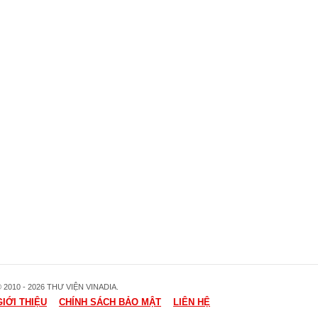
 2010 - 2026 THƯ VIỆN VINADIA.
GIỚI THIỆU
CHÍNH SÁCH BẢO MẬT
LIÊN HỆ