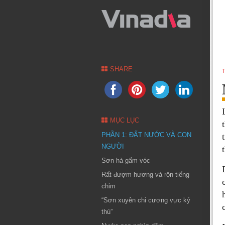
SHARE
T
MỤC LỤC
PHẦN 1: ĐẤT NƯỚC VÀ CON
NGƯỜI
Sơn hà gấm vóc
Rất đượm hương và rộn tiếng
chim
“Sơn xuyên chi cương vực ký
thù”