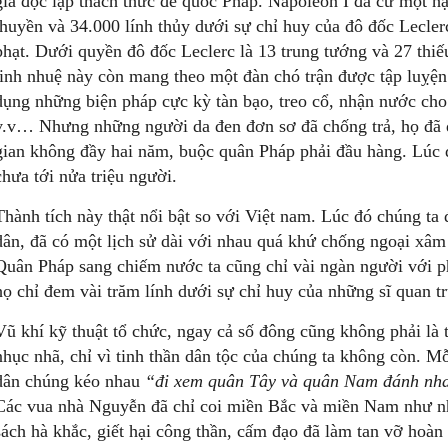
gia độc lập thách thức đế quốc Pháp. Napoléon I đã cử một 
thuyền và 34.000 lính thủy dưới sự chỉ huy của đô đốc Lecler
phạt. Dưới quyền đô đốc Leclerc là 13 trung tướng và 27 thi
tinh nhuệ này còn mang theo một đàn chó trận được tập luỵệ
dụng những biện pháp cực kỳ tàn bạo, treo cổ, nhận nước cho c
v.v… Nhưng những người da đen đơn sơ đã chống trả, họ đã đ
gian không đầy hai năm, buộc quân Pháp phải đầu hàng. Lúc đ
chưa tới nửa triệu người.
Thành tích này thật nổi bật so với Việt nam. Lúc đó chúng ta
dân, đã có một lịch sử dài với nhau quá khứ chống ngoại xâm 
Quân Pháp sang chiếm nước ta cũng chỉ vài ngàn người với ph
họ chỉ đem vài trăm lính dưới sự chỉ huy của những sĩ quan t
Vũ khí kỹ thuật tổ chức, ngay cả số đông cũng không phải là tấ
nhục nhã, chỉ vì tinh thần dân tộc của chúng ta không còn. M
dân chúng kéo nhau
“đi xem quân Tây và quân Nam đánh nh
Các vua nhà Nguyễn đã chỉ coi miền Bắc và miền Nam như nh
sách hà khắc, giết hại công thần, cấm đạo đã làm tan vỡ hoàn