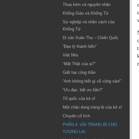
Thua kém và nguyên nhân
Khổng Giáo và Khổng Tử
Sự nghiệp và nhân cách của
Khổng Tử
Di sản Xuân Thu – Chiến Quốc
“Đạo lý thánh hiền”
Việt Nho
“Mặt Thật của ai?”
Giết hại công thần
“Anh không biết gì về cộng sản!”
“Ưu đạo, bất ưu bần?”
Tổ quốc của kẻ sĩ
Một chân dung tráng lệ của kẻ sĩ
Chuyện cổ tích
PHẦN 4: VÀI TRANG BỊ CHO
TƯƠNG LAI