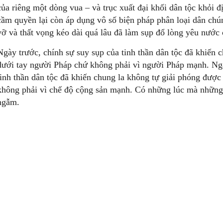
của riêng một dòng vua – và trục xuất đại khối dân tộc khỏi 
cầm quyền lại còn áp dụng vô số biện pháp phân loại dân chú
vỡ và thất vọng kéo dài quá lâu đã làm sụp đổ lòng yêu nước 
Ngày trước, chính sự suy sụp của tinh thần dân tộc đã khiến 
dưới tay người Pháp chứ không phải vì người Pháp mạnh. Ng
tinh thần dân tộc đã khiến chung la không tự giải phóng được
không phải vì chế độ cộng sản mạnh. Có những lúc mà những b
ngẫm.