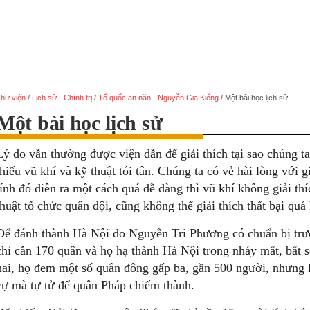
hư viện
/
Lịch sử · Chính trị
/
Tổ quốc ăn năn - Nguyễn Gia Kiểng
/
Một bài học lịch sử
Một bài học lịch sử
Lý do vẫn thường được viện dẫn để giải thích tại sao chúng ta 
thiếu vũ khí và kỹ thuật tói tân. Chúng ta có vẻ hài lòng với g
tính đó diên ra một cách quá dễ dàng thì vũ khí không giải th
thuật tổ chức quân đội, cũng không thể giải thích thất bại quá
Để đánh thành Hà Nội do Nguyễn Tri Phương có chuẩn bị trư
chỉ cần 170 quân và họ hạ thành Hà Nội trong nháy mắt, bắt
hai, họ đem một số quân đông gấp ba, gần 500 người, nhưng
cự mà tự tử để quân Pháp chiếm thành.