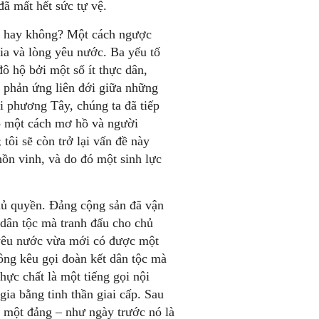
đã mất hết sức tự vệ.
h hay không? Một cách ngược
gia và lòng yêu nước. Ba yếu tố
ô hộ bởi một số ít thực dân,
 phản ứng liên đới giữa những
i phương Tây, chúng ta đã tiếp
có một cách mơ hồ và người
ôi sẽ còn trở lại vấn đề này
hồn vinh, và do đó một sinh lực
hủ quyền. Đảng cộng sản đã vận
dân tộc mà tranh đấu cho chủ
 yêu nước vừa mới có được một
ông kêu gọi đoàn kết dân tộc mà
thực chất là một tiếng gọi nội
 gia bằng tinh thần giai cấp. Sau
g một đảng – như ngày trước nó là