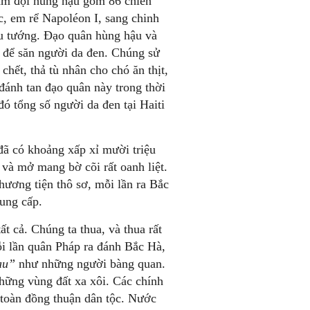
hạm đội hùng hậu gồm 86 chiến
c, em rể Napoléon I, sang chinh
ếu tướng. Đạo quân hùng hậu và
n để săn người da đen. Chúng sử
hết, thả tù nhân cho chó ăn thịt,
ánh tan đạo quân này trong thời
ó tổng số người da đen tại Haiti
 đã có khoảng xấp xỉ mười triệu
và mở mang bờ cõi rất oanh liệt.
ương tiện thô sơ, mỗi lần ra Bắc
rung cấp.
t cả. Chúng ta thua, và thua rất
ỗi lần quân Pháp ra đánh Bắc Hà,
au”
như những người bàng quan.
ững vùng đất xa xôi. Các chính
 toàn đồng thuận dân tộc. Nước