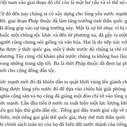
Việt nam vào giai đoạn đó chỉ còn là một hư cấu và vì thế nó 
Từ đó đến nay chúng ta có xây dựng cho lòng yêu nước mạn
đời, giai đoạn Pháp thuộc đã làm tăng trưởng tinh thần quốc 
đã đóng góp vào sự tăng trưởng này. Một là sự hổ nhục vì bị đ
thuộc một chủng tộc khác và đến từ phương xa, đã gây ra một
người cùng chung nòi giống và văn hóa. Hai là do tiếp xúc vớ
thu được ý thức quốc gia, một ý thức trước đó chúng ta chỉ 
phương Tây cũng chỉ khám phá trước chúng ta không bao lâu; t
trong những trang sắp tới. Ba là thời Pháp thuộc đã đem lại p
mới cho cộng đồng dân tộc.
Sức mạnh mới đó đã khiến dân ta quật khởi vùng lên giành c
động được lòng yêu nước đó để dựa vào chiêu bài giải phóng 
nghĩa cộng sản và họ cũng đã giáng một đòn chí tử vào lòng
sức mạnh. Lần đầu tiên ở nước ta xuất hiện một lực lượng kh
kêu gọi hận thù giữa dân tộc. Tiếng gọi đấu tranh giai cấp về 
chiến, một tiếng gọi giải thể quốc gia, thay thế tinh thần quốc
đó chính sách toàn trị của họ đã biến đất nước thành của riên