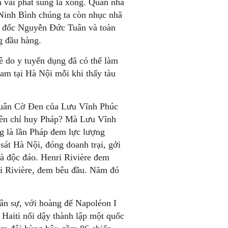
 vài phát súng là xong. Quân nhà
Ninh Bình chúng ta còn nhục nhã
ng đốc Nguyễn Đức Tuân và toàn
g đầu hàng.
uê do y tuyển dụng đã có thể làm
am tại Hà Nội mỗi khi thấy tàu
n quân Cờ Đen của Lưu Vĩnh Phúc
viên chỉ huy Pháp? Mà Lưu Vĩnh
ng là lần Pháp đem lực lượng
át Hà Nội, đóng doanh trại, gởi
là độc đáo. Henri Rivière đem
i Rivière, đem bêu đầu. Năm đó
ân sự, với hoàng đế Napoléon I
 Haiti nổi dậy thành lập một quốc