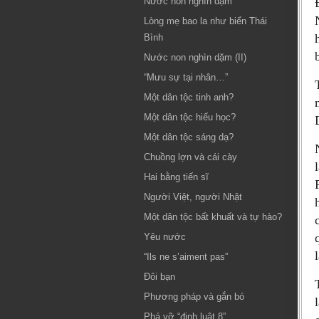
Nước non nghìn dặm
Lòng mẹ bao la như biển Thái
Bình
Nước non nghìn dặm (II)
“Mưu sự tại nhân…”
Một dân tộc tinh anh?
Một dân tộc hiếu học?
Một dân tộc sáng dạ?
Chuồng lợn và cái cày
Hai bằng tiến sĩ
Người Việt, người Nhật
Một dân tộc bất khuất và tự hào?
Yêu nước
“Ils ne s’aiment pas”
Đôi bạn
Phương pháp và gắn bó
Phá vỡ “định luật 8”