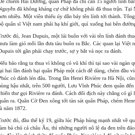
Để chiếm Hải Dương, quân Pháp đã chỉ cần 15 người lính bắn
Nguyễn đã không kháng cự chứ không phải đã thua trận. Tại 
hơn nhiều. Một viên thiếu úy dẫn bảy tên lính tới thành. Tổ
bộ quân sĩ Việt nam phải hạ khí giới, quì xuống hai bên đườn
Trước đó, Jean Dupuis, một lái buôn với vài tên lính đánh th
mưa làm gió mỗi lần đưa tàu buôn ra Bắc. Các quan lại Việt n
Dupuis tới gần phải chạy trước, sợ y bắt và nọc ra đánh.
Nếu bảo rằng ta thua vì không có vũ khí thì tại sao vài ngà
lại hai lần đánh bại quân Pháp một cách dễ dàng, chém đầu 
Phúc có đánh lén đâu. Trong lần Henri Rivière ra Hà Nội, cũ
hùng hậu nhất, trên 500 người, Lưu Vĩnh Phúc đem quân đến s
chiến thư gọi Rivière ra đánh. Cách đối địch này chẳng có gì 
quân ra. Quân Cờ Đen xông tới tàn sát quân Pháp, chém Henr
là năm 1872.
Trước đó, đầu thế kỷ 19, giữa lúc Pháp hùng mạnh nhất về qu
làm bá chủ cả châu Âu, thì những người nô lệ da đen trên đảo