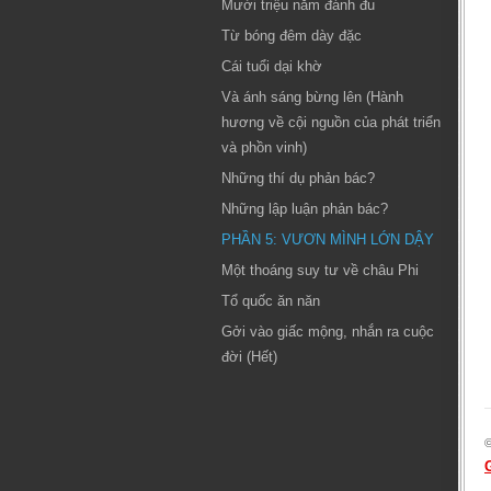
Mười triệu năm đánh đu
Từ bóng đêm dày đặc
Cái tuổi dại khờ
Và ánh sáng bừng lên (Hành
hương về cội nguồn của phát triển
và phồn vinh)
Những thí dụ phản bác?
Những lập luận phản bác?
PHẦN 5: VƯƠN MÌNH LỚN DẬY
Một thoáng suy tư về châu Phi
Tổ quốc ăn năn
Gởi vào giấc mộng, nhắn ra cuộc
đời (Hết)
©