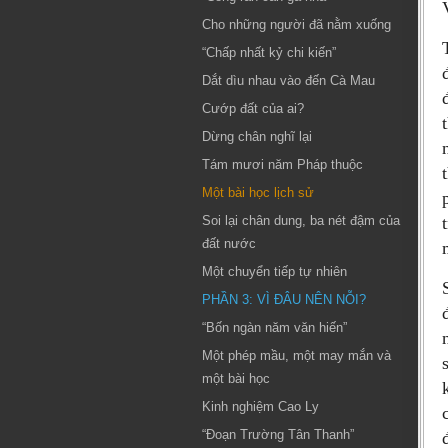
Cho những người đã nằm xuống
“Chấp nhất kỷ chi kiến”
Dắt dìu nhau vào đến Cà Mau
Cướp đất của ai?
Dừng chân nghĩ lại
Tám mươi năm Pháp thuộc
Một bài học lịch sử
Soi lại chân dung, ba nét đậm của
đất nước
Một chuyển tiếp tự nhiên
PHẦN 3: VÌ ĐÂU NÊN NỖI?
“Bốn ngàn năm văn hiến”
Một phép mầu, một may mắn và
một bài học
Kinh nghiệm Cao Ly
“Đoạn Trường Tân Thanh”