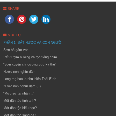
SHARE
MỤC LỤC
PHẦN 1: ĐẤT NƯỚC VÀ CON NGƯỜI
Sơn hà gấm vóc
Rất đượm hương và rộn tiếng chim
“Sơn xuyên chi cương vực ký thù”
Nước non nghìn dặm
Lòng mẹ bao la như biển Thái Bình
Nước non nghìn dặm (II)
“Mưu sự tại nhân…”
Một dân tộc tinh anh?
Một dân tộc hiếu học?
Một dân tộc sáng dạ?