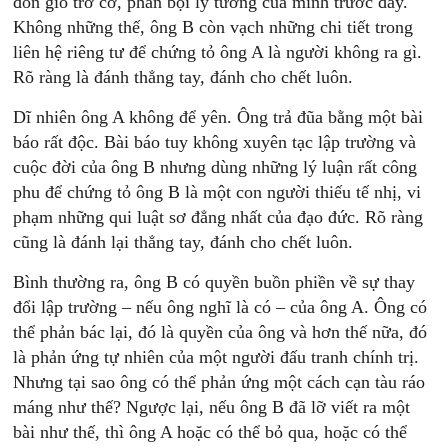
đón gió trở cờ, phản bội lý tưởng của mình trước đây.
Không những thế, ông B còn vạch những chi tiết trong
liên hệ riêng tư để chứng tỏ ông A là người không ra gì.
Rõ ràng là đánh thẳng tay, đánh cho chết luôn.
Dĩ nhiên ông A không để yên. Ông trả đũa bằng một bài
báo rất độc. Bài báo tuy không xuyên tạc lập trường và
cuộc đời của ông B nhưng dùng những lý luận rất công
phu để chứng tỏ ông B là một con người thiếu tế nhị, vi
phạm những qui luật sơ đẳng nhất của đạo đức. Rõ ràng
cũng là đánh lại thẳng tay, đánh cho chết luôn.
Bình thường ra, ông B có quyền buồn phiền về sự thay
đổi lập trường – nếu ông nghĩ là có – của ông A. Ông có
thể phản bác lại, đó là quyền của ông và hơn thế nữa, đó
là phản ứng tự nhiên của một người đấu tranh chính trị.
Nhưng tại sao ông có thể phản ứng một cách cạn tàu ráo
máng như thế? Ngược lại, nếu ông B đã lỡ viết ra một
bài như thế, thì ông A hoặc có thể bỏ qua, hoặc có thể