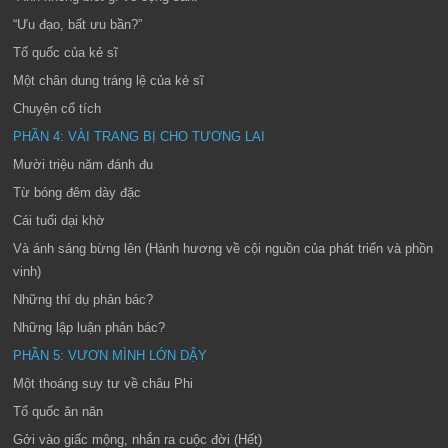
“Ưu đạo, bất ưu bần?”
Tổ quốc của kẻ sĩ
Một chân dung tráng lệ của kẻ sĩ
Chuyện cổ tích
PHẦN 4: VÀI TRANG BỊ CHO TƯƠNG LAI
Mười triệu năm đánh đu
Từ bóng đêm dày đặc
Cái tuổi dại khờ
Và ánh sáng bừng lên (Hành hương về cội nguồn của phát triển và phồn
vinh)
Những thí dụ phản bác?
Những lập luận phản bác?
PHẦN 5: VƯƠN MÌNH LỚN DẬY
Một thoáng suy tư về châu Phi
Tổ quốc ăn năn
Gởi vào giấc mộng, nhắn ra cuộc đời (Hết)