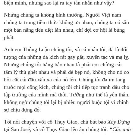
biện minh, nhưng sao lại ra tay tàn nhẫn như vậy?
Nhưng chúng ta không bình thường. Người Việt nam
chúng ta trong tiềm thức không ưa nhau, chúng ta có sẵn
một bản năng tiêu diệt lẫn nhau, chỉ đợi cơ hội là bùng
phát.
Anh em Thông Luận chúng tôi, và cá nhân tôi, đã là đối
tượng của những đả kích rất gay gắt, xuyên tạc và mạ lỵ.
Nhưng chúng tôi hằng bảo nhau là phải coi chừng cái
tâm lý thù ghét nhau và phải đè bẹp nó, không cho nó cơ
hội cất cái đầu xấu xa của nó lên. Chúng tôi đã im lặng
trước mọi công kích, chúng tôi chỉ tiếp tục tranh đấu cho
lập trường của mình mà thôi. Tưởng như thế là yên thân,
không ngờ chúng tôi lại bị nhiều người buộc tội vì chính
sự chịu đựng đó.
Tôi nói chuyện với cô Thụy Giao, chủ bút báo
Xây Dựng
tại San José, và cô Thụy Giao lên án chúng tôi:
“Các anh