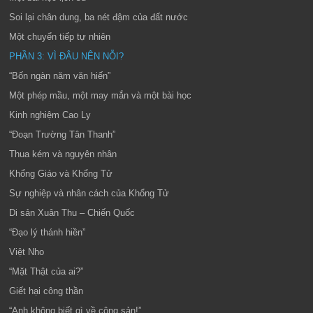
Soi lại chân dung, ba nét đậm của đất nước
Một chuyển tiếp tự nhiên
PHẦN 3: VÌ ĐÂU NÊN NỖI?
“Bốn ngàn năm văn hiến”
Một phép mầu, một may mắn và một bài học
Kinh nghiệm Cao Ly
“Đoạn Trường Tân Thanh”
Thua kém và nguyên nhân
Khổng Giáo và Khổng Tử
Sự nghiệp và nhân cách của Khổng Tử
Di sản Xuân Thu – Chiến Quốc
“Đạo lý thánh hiền”
Việt Nho
“Mặt Thật của ai?”
Giết hại công thần
“Anh không biết gì về cộng sản!”