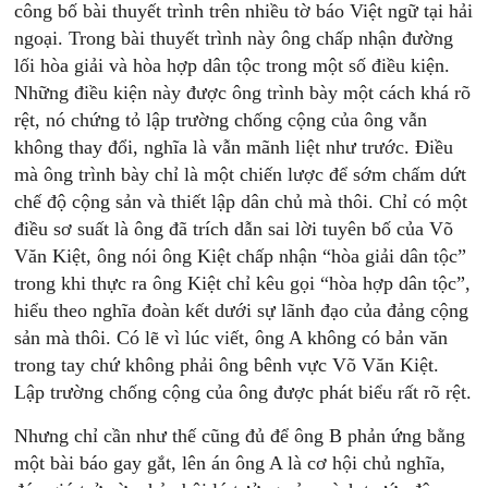
công bố bài thuyết trình trên nhiều tờ báo Việt ngữ tại hải
ngoại. Trong bài thuyết trình này ông chấp nhận đường
lối hòa giải và hòa hợp dân tộc trong một số điều kiện.
Những điều kiện này được ông trình bày một cách khá rõ
rệt, nó chứng tỏ lập trường chống cộng của ông vẫn
không thay đổi, nghĩa là vẫn mãnh liệt như trước. Điều
mà ông trình bày chỉ là một chiến lược để sớm chấm dứt
chế độ cộng sản và thiết lập dân chủ mà thôi. Chỉ có một
điều sơ suất là ông đã trích dẫn sai lời tuyên bố của Võ
Văn Kiệt, ông nói ông Kiệt chấp nhận “hòa giải dân tộc”
trong khi thực ra ông Kiệt chỉ kêu gọi “hòa hợp dân tộc”,
hiểu theo nghĩa đoàn kết dưới sự lãnh đạo của đảng cộng
sản mà thôi. Có lẽ vì lúc viết, ông A không có bản văn
trong tay chứ không phải ông bênh vực Võ Văn Kiệt.
Lập trường chống cộng của ông được phát biểu rất rõ rệt.
Nhưng chỉ cần như thế cũng đủ để ông B phản ứng bằng
một bài báo gay gắt, lên án ông A là cơ hội chủ nghĩa,