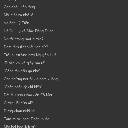
Con cháu tiên rồng
Mở mắt và nhỏ lệ
Ảo ảnh Lý Trần
Hồ Quí Ly và Mạc Đăng Dung
Người trong một nước?
Đem tâm tình viết lịch sử?
Trở lại trường hợp Nguyễn Huệ
“Rước voi về giày mả tổ”
“Cõng rắn cắn gà nhà”
Cho những người đã nằm xuống
“Chấp nhất kỷ chi kiến”
Dắt dìu nhau vào đến Cà Mau
Cướp đất của ai?
Dừng chân nghĩ lại
Tám mươi năm Pháp thuộc
Một bài học lịch sử