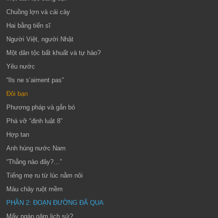
Chuồng lợn và cái cày
Hai bằng tiến sĩ
Người Việt, người Nhật
Một dân tộc bất khuất và tự hào?
Yêu nước
“Ils ne s’aiment pas”
Đôi bạn
Phương pháp và gắn bó
Phá vỡ “định luật 8”
Hợp tan
Anh hùng nước Nam
“Thằng nào đây?…”
Tiếng mẹ ru từ lúc nằm nôi
Máu chảy ruột mềm
PHẦN 2: ĐOẠN ĐƯỜNG ĐÃ QUA
Mấy ngàn năm lịch sử?