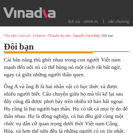
lịch sử · chính trị
văn chương
Thư viện
/
Lịch sử · Chính trị
/
Tổ quốc ăn năn - Nguyễn Gia Kiểng
/
Đôi bạn
Đôi bạn
Cái bản năng thù ghét nhau trong con người Việt nam
mạnh đến nỗi nó có thể bùng nỏ một cách rất bất ngờ,
ngay cả giữa những người thân quen.
Ông A và ông B là hai nhân vật có học thức và được
nhiều người biết. Câu chuyện giữa họ mà tôi kể lại sau
đây cũng đã được phơi bày trên nhiều tờ báo hải ngoại.
Họ cũng là hai người bạn thân. Họ có tất cả mọi lý do để
thân nhau. Họ là đồng nghiệp, cả hai đều giữ cùng một
chức vụ dân cử quan trọng dưới thời Việt nam Cộng
Hòa, và hơn thế nữa đều là những người có uy tín nhất;