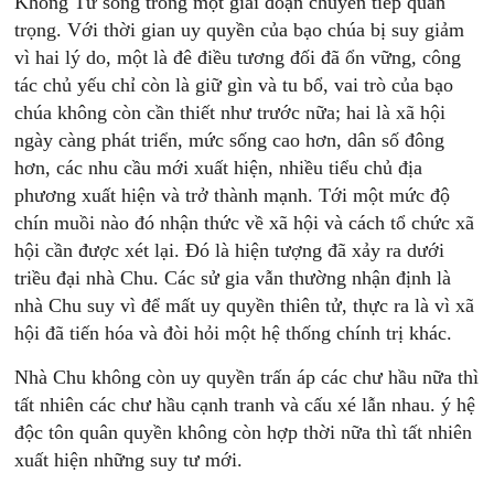
Khổng Tử sống trong một giai đoạn chuyển tiếp quan
trọng. Với thời gian uy quyền của bạo chúa bị suy giảm
vì hai lý do, một là đê điều tương đối đã ổn vững, công
tác chủ yếu chỉ còn là giữ gìn và tu bổ, vai trò của bạo
chúa không còn cần thiết như trước nữa; hai là xã hội
ngày càng phát triển, mức sống cao hơn, dân số đông
hơn, các nhu cầu mới xuất hiện, nhiều tiểu chủ địa
phương xuất hiện và trở thành mạnh. Tới một mức độ
chín muồi nào đó nhận thức về xã hội và cách tổ chức xã
hội cần được xét lại. Đó là hiện tượng đã xảy ra dưới
triều đại nhà Chu. Các sử gia vẫn thường nhận định là
nhà Chu suy vì để mất uy quyền thiên tử, thực ra là vì xã
hội đã tiến hóa và đòi hỏi một hệ thống chính trị khác.
Nhà Chu không còn uy quyền trấn áp các chư hầu nữa thì
tất nhiên các chư hầu cạnh tranh và cấu xé lẫn nhau. ý hệ
độc tôn quân quyền không còn hợp thời nữa thì tất nhiên
xuất hiện những suy tư mới.