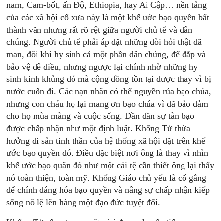
nam, Cam-bốt, ấn Độ, Ethiopia, hay Ai Cập… nền tảng
của các xã hội cổ xưa này là một khế ước bạo quyền bất
thành văn nhưng rất rõ rệt giữa người chủ tể và dân
chúng. Người chủ tể phải áp đặt những đòi hỏi thật dã
man, đôi khi hy sinh cả một phần dân chúng, để đắp và
bảo vệ đê điều, nhưng ngược lại chính nhờ những hy
sinh kinh khủng đó mà cộng đồng tồn tại được thay vì bị
nước cuốn đi. Các nạn nhân có thể nguyền rủa bạo chúa,
nhưng con cháu họ lại mang ơn bạo chúa vì đã bảo đảm
cho họ mùa màng và cuộc sống. Dần dần sự tàn bạo
được chấp nhận như một định luật. Khổng Tử thừa
hưởng di sản tinh thần của hệ thống xã hội đặt trên khế
ước bạo quyền đó. Điều đặc biệt nơi ông là thay vì nhìn
khế ước bạo quân đó như một cái tệ cần thiết ông lại thấy
nó toàn thiện, toàn mỹ. Khổng Giáo chủ yếu là cố gắng
để chính đáng hóa bạo quyền và nâng sự chấp nhận kiếp
sống nô lệ lên hàng một đạo đức tuyệt đối.