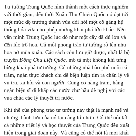
Tư tưởng Trung Quốc hình thành một cách thực nghiệm
với thời gian, đến thời Xuân Thu Chiến Quốc nó đạt tới
một mức độ trưởng thành vừa đòi hỏi một cố gắng hệ
thống hóa vừa cho phép những khai phá lớn khác. Nền
văn minh Trung Quốc lúc đó như một cây đã đủ lớn và
đến lúc trổ hoa. Cả một phong trào tư tưởng rộ lên như
hoa nở mùa xuân. Các sách còn lưu giữ được, nhất là bộ
truyện
Đông Chu Liệt Quốc
, mô tả một không khí tưng
bừng khai phá tư tưởng. Có những nhà hào phú nuôi cả
trăm, ngàn thực khách chỉ để biện luận tìm ra chân lý về
vũ trụ, xã hội và con người. Cũng có hàng trăm, hàng
ngàn biện sĩ đi khắp các nước chư hầu đề nghị với các
vua chúa các lý thuyết trị nước.
Khí thế của phong trào tư tưởng này thật là mạnh mẽ và
nhưng thành lựu của nó lại càng lớn hơn. Có thể nói tất
cả những triết lý và học thuyết của Trưng Quốc đều xuất
hiện trong giai đoạn này. Và cũng có thể nói là mọi khái