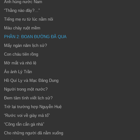
Anh hùng nước Nam
“Thằng nào đây?…”
Tiếng mẹ ru từ lúc nằm nôi
Máu chảy ruột mềm
PHẦN 2: ĐOẠN ĐƯỜNG ĐÃ QUA
Mấy ngàn năm lịch sử?
Con cháu tiên rồng
Mở mắt và nhỏ lệ
Ảo ảnh Lý Trần
Hồ Quí Ly và Mạc Đăng Dung
Người trong một nước?
Đem tâm tình viết lịch sử?
Trở lại trường hợp Nguyễn Huệ
“Rước voi về giày mả tổ”
“Cõng rắn cắn gà nhà”
Cho những người đã nằm xuống