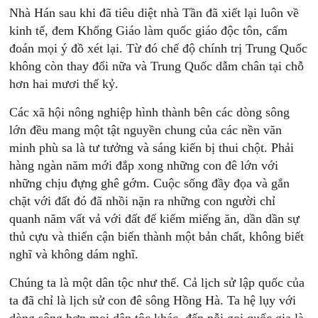
Nhà Hán sau khi đã tiêu diệt nhà Tần đã xiết lại luôn về
kinh tế, đem Khổng Giáo làm quốc giáo độc tôn, cấm
đoán mọi ý đồ xét lại. Từ đó chế độ chính trị Trung Quốc
không còn thay đổi nữa và Trung Quốc dẫm chân tại chỗ
hơn hai mươi thế kỷ.
Các xã hội nông nghiệp hình thành bên các dòng sông
lớn đều mang một tật nguyền chung của các nền văn
minh phù sa là tư tưởng và sáng kiến bị thui chột. Phải
hàng ngàn năm mới đắp xong những con đê lớn với
những chịu đựng ghê gớm. Cuộc sống đầy đọa và gắn
chặt với đất đó đã nhồi nặn ra những con người chỉ
quanh năm vất vả với đất để kiếm miếng ăn, dần dần sự
thủ cựu và thiển cận biến thành một bản chất, không biết
nghĩ và không dám nghĩ.
Chúng ta là một dân tộc như thế. Cả lịch sử lập quốc của
ta đã chỉ là lịch sử con đê sông Hồng Hà. Ta hệ lụy với