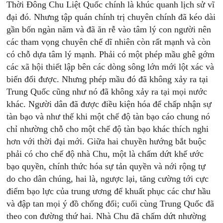
Thời Đông Chu Liệt Quốc chính là khúc quanh lịch sử vĩ
đại đó. Nhưng tập quán chính trị chuyên chính đã kéo dài
gần bốn ngàn năm và đã ăn rễ vào tâm lý con người nên
các tham vọng chuyên chế dĩ nhiên còn rất mạnh và còn
có chỗ dựa tâm lý mạnh. Phải có một phép mầu ghê gớm
các xã hội thiết lập bên các dòng sông lớn mới lột xác và
biến đổi được. Nhưng phép mầu đó đã không xảy ra tại
Trung Quốc cũng như nó đã không xảy ra tại mọi nước
khác. Người dân đã được điều kiện hóa để chấp nhận sự
tàn bạo và như thế khi một chế độ tàn bạo cáo chung nó
chỉ nhường chỗ cho một chế độ tàn bạo khác thích nghi
hơn với thời đại mới. Giữa hai chuyền hướng bắt buộc
phải có cho chế độ nhà Chu, một là chấm dứt khế ước
bạo quyền, chính thức hóa sự tản quyền và nới rộng tự
do cho dân chúng, hai là, ngược lại, tăng cường tới cực
điểm bạo lực của trung ương để khuất phục các chư hầu
và đập tan mọi ý đồ chống đối; cuối cùng Trung Quốc đã
theo con đường thứ hai. Nhà Chu đã chấm dứt nhường