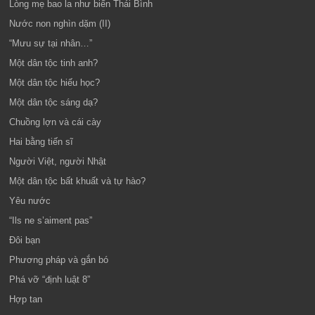
Lòng mẹ bao la như biển Thái Bình
Nước non nghìn dặm (II)
“Mưu sự tại nhân…”
Một dân tộc tinh anh?
Một dân tộc hiếu học?
Một dân tộc sáng dạ?
Chuồng lợn và cái cày
Hai bằng tiến sĩ
Người Việt, người Nhật
Một dân tộc bất khuất và tự hào?
Yêu nước
“Ils ne s’aiment pas”
Đôi bạn
Phương pháp và gắn bó
Phá vỡ “định luật 8”
Hợp tan