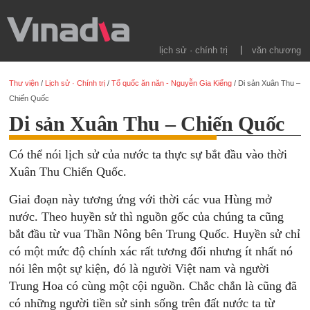
lịch sử · chính trị
văn chương
Thư viện
/
Lịch sử · Chính trị
/
Tổ quốc ăn năn - Nguyễn Gia Kiểng
/
Di sản Xuân Thu –
Chiến Quốc
Di sản Xuân Thu – Chiến Quốc
Có thể nói lịch sử của nước ta thực sự bắt đầu vào thời
Xuân Thu Chiến Quốc.
Giai đoạn này tương ứng với thời các vua Hùng mở
nước. Theo huyền sử thì nguồn gốc của chúng ta cũng
bắt đầu từ vua Thần Nông bên Trung Quốc. Huyền sử chỉ
có một mức độ chính xác rất tương đối nhưng ít nhất nó
nói lên một sự kiện, đó là người Việt nam và người
Trung Hoa có cùng một cội nguồn. Chắc chắn là cũng đã
có những người tiền sử sinh sống trên đất nước ta từ