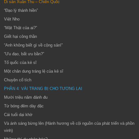
Di sản Xuân Thu – Chiến Quốc
“Đạo lý thánh hiền”
Việt Nho
“Mặt Thật của ai?”
Giết hại công thần
“Anh không biết gì về cộng sản!”
“Ưu đạo, bất ưu bần?”
Tổ quốc của kẻ sĩ
Một chân dung tráng lệ của kẻ sĩ
Chuyện cổ tích
PHẦN 4: VÀI TRANG BỊ CHO TƯƠNG LAI
Mười triệu năm đánh đu
Từ bóng đêm dày đặc
Cái tuổi dại khờ
Và ánh sáng bừng lên (Hành hương về cội nguồn của phát triển và phồn
vinh)