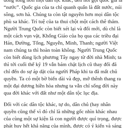
dòng sông hơn mọi dân tộc khác, đến nỗi gọi quốc gia là
“nước”. Quốc gia của ta chỉ quanh quẩn là đất nước, núi
sông, sơn hà. Chúng ta còn tật nguyền hơn mọi dân tộc
phù sa khác. Trí tuệ của ta thui chột một cách thê thảm.
Người Trung Quốc còn biết xét lại và đổi mới, dù chỉ là
một cách vụn vặt, Khổng Giáo của họ qua các triều đại
Hán, Đường, Tống, Nguyễn, Minh, Thanh; người Việt
nam chúng ta thì hoàn toàn không. Người Trung Quốc
còn biết dùng lịch phương Tây ngay từ đời nhà Minh; ta
thì tới cuối thế kỷ 19 vẫn bám chặt lịch cũ thay đổi đã
chỉ đến do sự áp dặt của người Pháp khi ta đã mất chủ
quyền. Ta có một bờ biển dài và đẹp, mở thênh thang ra
một đại dương hiền hòa nhưng ta vẫn chỉ sống đời này
qua đời khác với đất như một dân tộc lục địa.
Đối với các dân tộc khác, tự do, dân chủ (hay nhân
quyền cũng thế vì đó chỉ là những gốc nhìn khác nhau
của cùng một sự kiện là con người được quí trọng, được
phát huy hết khả năng của mình, được có ý kiến và sáng