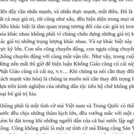
Đến đây cần nhấn mạnh, và nhấn thực mạnh, một điều. Đó là n
tất cả mọi giá trị, tốt cũng như xấu, đều hiện diện trong mọi
Điều khác biệt là tầm quan trọng tương đối của các giá trị tr
hóa khác nhau không phải vì chúng chứa dựng những giá trị 
các giá trị những trọng lượng khác nhau. Và sự khác biệt này
cực kỳ lớn. Con sên cũng chuyển động, con ngựa cũng chuyển
không chuyển động với cùng một vận tốc. Như vậy, trong cuộc
đừng nên mất thì giờ để biện luận Khổng Giáo cũng có cái nà
Phật Giáo cũng có cái nọ, v.v… Khi chúng ta nói cần thay đổ
cách mạnh văn hóa) là chúng ta muốn nói cần thay đổi trọng l
dựa trên kinh nghiệm của những dân tộc tiến bộ chứ không phả
loại bỏ giá trị kia.
Không phải là một tình cờ mà Việt nam và Trung Quốc có thâ
nước đều chịu những thảm kịch lớn, đều vướng mắc với một ch
kém bi đát trong khi những người dân của cả hai nước lập ngh
công. Cũng không phải là một sự tình cờ mà Đảng cộng Sản V