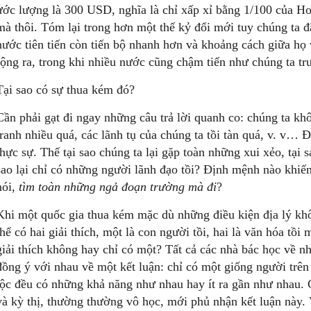
ước lượng là 300 USD, nghĩa là chỉ xấp xỉ bằng 1/100 của H
mà thôi. Tóm lại trong hơn một thế kỷ đổi mới tuy chúng ta đã
nước tiên tiến còn tiến bộ nhanh hơn và khoảng cách giữa họ
rộng ra, trong khi nhiều nước cũng chậm tiến như chúng ta t
Tại sao có sự thua kém đó?
Cần phải gạt đi ngay những câu trả lời quanh co: chúng ta kh
tranh nhiều quá, các lãnh tụ của chúng ta tồi tàn quá, v. v… 
thực sự. Thế tại sao chúng ta lại gặp toàn những xui xẻo, tại sa
sao lại chỉ có những người lãnh đạo tồi? Định mệnh nào khi
nói,
tìm toàn những ngả đoạn trường mà đi
?
Khi một quốc gia thua kém mặc dù những điều kiện địa lý khôn
thể có hai giải thích, một là con người tồi, hai là văn hóa tồi
giải thích không hay chỉ có một? Tất cả các nhà bác học về n
đồng ý với nhau về một kết luận: chỉ có một giống người trên
tộc đều có những khả năng như nhau hay ít ra gần như nhau.
và kỳ thị, thường thường vô học, mới phủ nhận kết luận này.