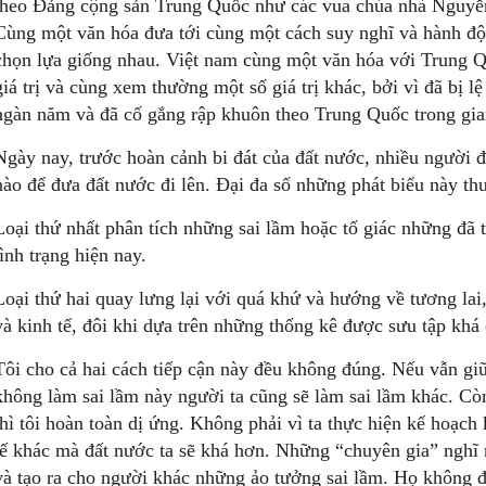
theo Đảng cộng sản Trung Quốc như các vua chúa nhà Nguyễn 
Cùng một văn hóa đưa tới cùng một cách suy nghĩ và hành độ
chọn lựa giống nhau. Việt nam cùng một văn hóa với Trung Q
giá trị và cùng xem thường một số giá trị khác, bởi vì đã bị 
ngàn năm và đã cố gắng rập khuôn theo Trung Quốc trong gi
Ngày nay, trước hoàn cảnh bi đát của đất nước, nhiều người đ
nào để đưa đất nước đi lên. Đại đa số những phát biểu này thu
Loại thứ nhất phân tích những sai lầm hoặc tố giác những đã
tình trạng hiện nay.
Loại thứ hai quay lưng lại với quá khứ và hướng về tương la
và kinh tế, đôi khi dựa trên những thống kê được sưu tập khá
Tôi cho cả hai cách tiếp cận này đều không đúng. Nếu vẫn gi
không làm sai lầm này người ta cũng sẽ làm sai lầm khác. Còn
thì tôi hoàn toàn dị ứng. Không phải vì ta thực hiện kế hoạch 
tế khác mà đất nước ta sẽ khá hơn. Những “chuyên gia” nghĩ 
và tạo ra cho người khác những ảo tưởng sai lầm. Họ không