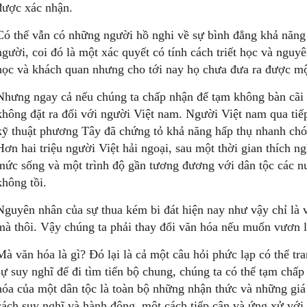
được xác nhận.
Có thể vẫn có những người hồ nghi về sự bình đẳng khả năng 
người, coi đó là một xác quyết có tính cách triết học và nguy
học và khách quan nhưng cho tới nay họ chưa đưa ra được một 
Nhưng ngay cả nếu chúng ta chấp nhận để tạm không bàn cãi v
không đặt ra đối với người Việt nam. Người Việt nam qua tiế
kỹ thuật phương Tây đã chứng tỏ khả năng hấp thụ nhanh chó
Hơn hai triệu người Việt hải ngoại, sau một thời gian thích n
mức sống và một trình độ gần tương đương với dân tộc các n
không tồi.
Nguyên nhân của sự thua kém bi đát hiện nay như vậy chỉ là v
mà thôi. Vậy chúng ta phải thay đổi văn hóa nếu muốn vươn l
Mà văn hóa là gì? Đó lại là cả một câu hỏi phức lạp có thể tr
sự suy nghĩ để đi tìm tiến bộ chung, chúng ta có thể tạm chấ
hóa của một dân tộc là toàn bộ những nhận thức và những giá 
cách suy nghĩ và hành động, một cách tiếp cận và ứng xử vớ