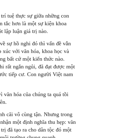
trí tuệ thực sự giữa những con
ên tắc hơn là một sự kiện khoa
lập luận giá trị nào.
ề sự hồ nghi đó thì vấn đề vẫn
p xúc với văn hóa, khoa học và
ng bất cứ một kiến thức nào.
ghi rất ngắn ngủi, đã đạt được một
ước tiếp cư. Con người Việt nam
ì văn hóa của chúng ta quá tồi
ên.
anh cãi vô cùng tận. Nhưng trong
p nhận một định nghĩa thu hẹp: văn
trị đã tạo ra cho dân tộc đó một
i môi trường chung quanh.