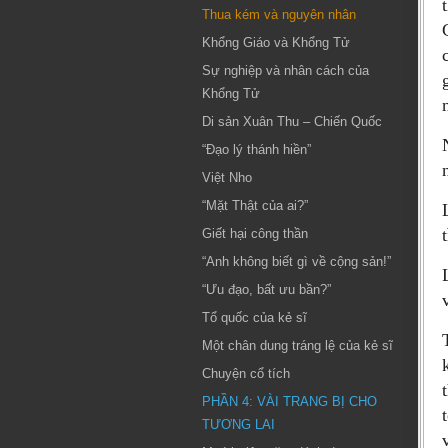
Thua kém và nguyên nhân
Khổng Giáo và Khổng Tử
Sự nghiệp và nhân cách của
Khổng Tử
Di sản Xuân Thu – Chiến Quốc
“Đạo lý thánh hiền”
Việt Nho
“Mặt Thật của ai?”
Giết hại công thần
“Anh không biết gì về cộng sản!”
“Ưu đạo, bất ưu bần?”
Tổ quốc của kẻ sĩ
Một chân dung tráng lệ của kẻ sĩ
Chuyện cổ tích
PHẦN 4: VÀI TRANG BỊ CHO
TƯƠNG LAI