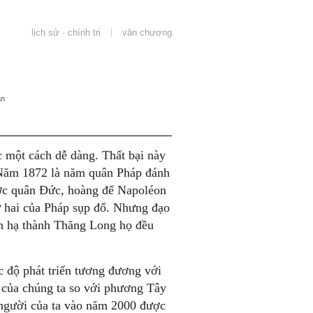
lịch sử · chính trị
văn chương
ân
c một cách dễ dàng. Thất bại này
 Năm 1872 là năm quân Pháp đánh
ước quân Đức, hoàng đế Napoléon
hứ hai của Pháp sụp đổ. Nhưng đạo
ần hạ thành Thăng Long họ đều
c độ phát triển tương đương với
m của chúng ta so với phương Tây
u người của ta vào năm 2000 được