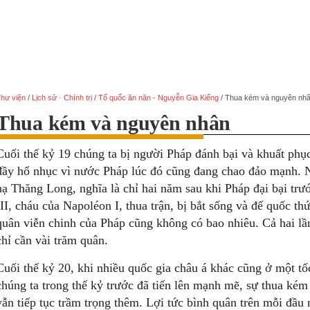
hư viện
/
Lịch sử · Chính trị
/
Tổ quốc ăn năn - Nguyễn Gia Kiểng
/
Thua kém và nguyên nh
Thua kém và nguyên nhân
Cuối thế kỷ 19 chúng ta bị người Pháp đánh bại và khuất phụ
đầy hổ nhục vì nước Pháp lúc đó cũng đang chao đảo mạnh.
hạ Thăng Long, nghĩa là chỉ hai năm sau khi Pháp đại bại tr
III, cháu của Napoléon I, thua trận, bị bắt sống và đế quốc t
quân viễn chinh của Pháp cũng không có bao nhiêu. Cả hai l
chỉ cần vài trăm quân.
Cuối thế kỷ 20, khi nhiều quốc gia châu á khác cũng ở một tố
chúng ta trong thế kỷ trước đã tiến lên mạnh mẽ, sự thua ké
vẫn tiếp tục trầm trọng thêm. Lợi tức bình quân trên mỗi đầ