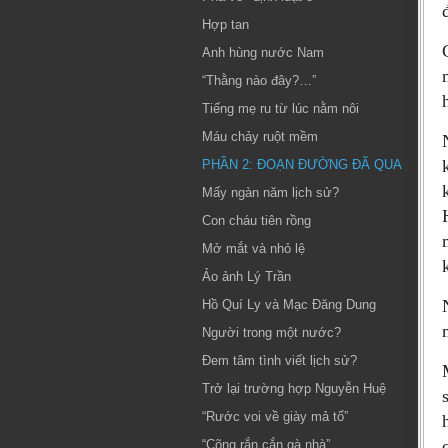
Hợp tan
Anh hùng nước Nam
“Thằng nào đây?…”
Tiếng mẹ ru từ lúc nằm nôi
Máu chảy ruột mềm
PHẦN 2: ĐOẠN ĐƯỜNG ĐÃ QUA
Mấy ngàn năm lịch sử?
Con cháu tiên rồng
Mở mắt và nhỏ lệ
Ảo ảnh Lý Trần
Hồ Quí Ly và Mạc Đăng Dung
Người trong một nước?
Đem tâm tình viết lịch sử?
Trở lại trường hợp Nguyễn Huệ
“Rước voi về giày mả tổ”
“Cõng rắn cắn gà nhà”