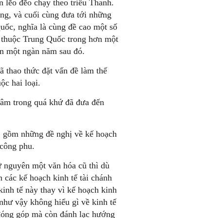
lẽo đẽo chạy theo triều Thanh.
ng, và cuối cùng đưa tới những
uốc, nghĩa là cùng đề cao một số
lệ thuộc Trung Quốc trong hơn một
an một ngàn năm sau đó.
ã thao thức đặt vấn đề làm thế
ộc hai loại.
 tâm trong quá khứ đã đưa đến
i, gồm những đề nghị về kế hoạch
 công phu.
ữ nguyên một văn hóa cũ thì dù
 các kế hoạch kinh tế tài chánh
kinh tế này thay vì kế hoạch kinh
như vậy không hiểu gì về kinh tế
 đóng góp mà còn đánh lạc hướng