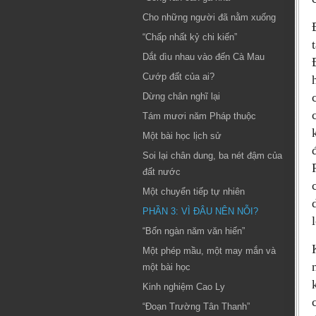
Cho những người đã nằm xuống
“Chấp nhất kỷ chi kiến”
Dắt dìu nhau vào đến Cà Mau
Cướp đất của ai?
Dừng chân nghĩ lại
Tám mươi năm Pháp thuộc
Một bài học lịch sử
Soi lại chân dung, ba nét đậm của
đất nước
Một chuyển tiếp tự nhiên
PHẦN 3: VÌ ĐÂU NÊN NỖI?
“Bốn ngàn năm văn hiến”
Một phép mầu, một may mắn và
một bài học
Kinh nghiệm Cao Ly
“Đoạn Trường Tân Thanh”