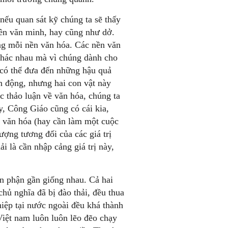
ếu quan sát kỹ chúng ta sẽ thấy
 nền văn minh, hay cũng như dở.
ong mỗi nền văn hóa. Các nền văn
khác nhau mà vì chúng dành cho
 có thể đưa đến những hậu quả
 động, nhưng hai con vật này
 thảo luận về văn hóa, chúng ta
y, Công Giáo cũng có cái kia,
i văn hóa (hay cần làm một cuộc
ượng tương đối của các giá trị
i là cần nhập cảng giá trị này,
n phận gần giống nhau. Cả hai
ủ nghĩa đã bị đào thải, đều thua
iệp tại nước ngoài đều khá thành
iệt nam luôn luôn lẽo đẽo chạy