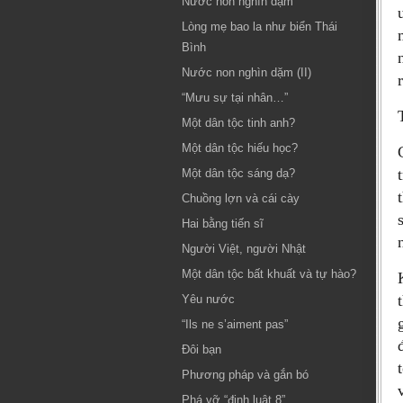
Nước non nghìn dặm
Lòng mẹ bao la như biển Thái
Bình
Nước non nghìn dặm (II)
“Mưu sự tại nhân…”
Một dân tộc tinh anh?
Một dân tộc hiếu học?
Một dân tộc sáng dạ?
Chuồng lợn và cái cày
Hai bằng tiến sĩ
Người Việt, người Nhật
Một dân tộc bất khuất và tự hào?
Yêu nước
“Ils ne s’aiment pas”
Đôi bạn
Phương pháp và gắn bó
Phá vỡ “định luật 8”