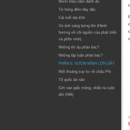
Mười triệu năm đánh đu
Từ bóng đêm dày đặc
Cái tuổi dại khờ
Và ánh sáng bừng lên (Hành
hương về cội nguồn của phát triển
và phồn vinh)
Những thí dụ phản bác?
Những lập luận phản bác?
PHẦN 5: VƯƠN MÌNH LỚN DẬY
Một thoáng suy tư về châu Phi
Tổ quốc ăn năn
Gởi vào giấc mộng, nhắn ra cuộc
đời (Hết)
©