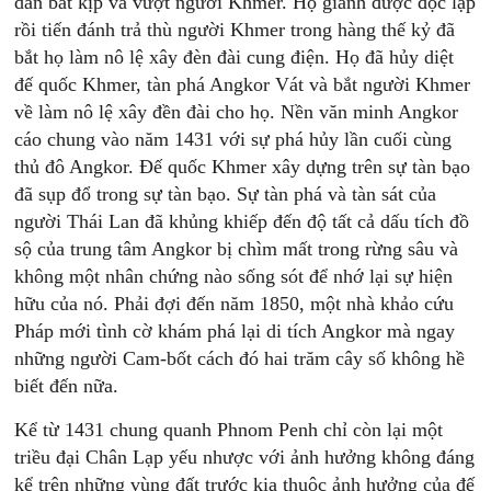
dần bắt kịp và vượt người Khmer. Họ giành được độc lập
rồi tiến đánh trả thù người Khmer trong hàng thế kỷ đã
bắt họ làm nô lệ xây đèn đài cung điện. Họ đã hủy diệt
đế quốc Khmer, tàn phá Angkor Vát và bắt người Khmer
về làm nô lệ xây đền đài cho họ. Nền văn minh Angkor
cáo chung vào năm 1431 với sự phá hủy lần cuối cùng
thủ đô Angkor. Đế quốc Khmer xây dựng trên sự tàn bạo
đã sụp đổ trong sự tàn bạo. Sự tàn phá và tàn sát của
người Thái Lan đã khủng khiếp đến độ tất cả dấu tích đồ
sộ của trung tâm Angkor bị chìm mất trong rừng sâu và
không một nhân chứng nào sống sót để nhớ lại sự hiện
hữu của nó. Phải đợi đến năm 1850, một nhà khảo cứu
Pháp mới tình cờ khám phá lại di tích Angkor mà ngay
những người Cam-bốt cách đó hai trăm cây số không hề
biết đến nữa.
Kể từ 1431 chung quanh Phnom Penh chỉ còn lại một
triều đại Chân Lạp yếu nhược với ảnh hưởng không đáng
kể trên những vùng đất trước kia thuộc ảnh hưởng của đế