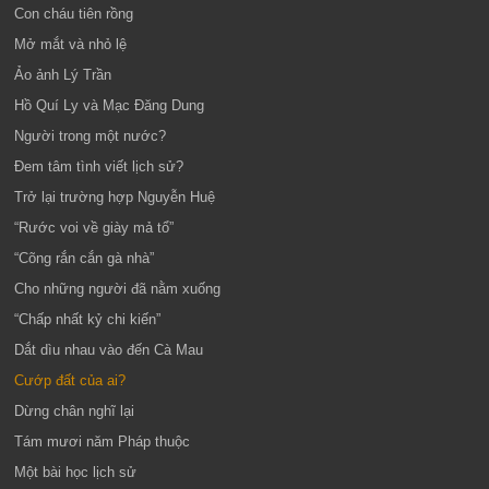
Con cháu tiên rồng
Mở mắt và nhỏ lệ
Ảo ảnh Lý Trần
Hồ Quí Ly và Mạc Đăng Dung
Người trong một nước?
Đem tâm tình viết lịch sử?
Trở lại trường hợp Nguyễn Huệ
“Rước voi về giày mả tổ”
“Cõng rắn cắn gà nhà”
Cho những người đã nằm xuống
“Chấp nhất kỷ chi kiến”
Dắt dìu nhau vào đến Cà Mau
Cướp đất của ai?
Dừng chân nghĩ lại
Tám mươi năm Pháp thuộc
Một bài học lịch sử