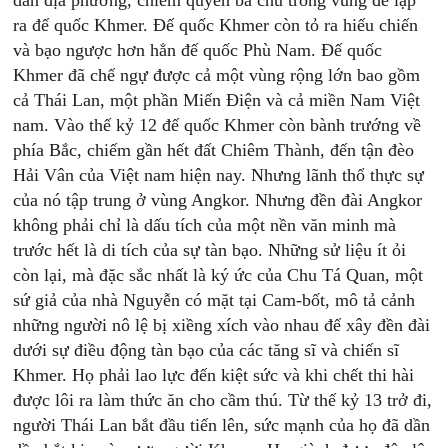
dân địa phương, chiếm quyền bá chủ trong vùng để lập
ra đế quốc Khmer. Đế quốc Khmer còn tỏ ra hiếu chiến
và bạo ngược hơn hẳn đế quốc Phù Nam. Đế quốc
Khmer đã chế ngự được cả một vùng rộng lớn bao gồm
cả Thái Lan, một phần Miến Điện và cả miền Nam Việt
nam. Vào thế kỷ 12 đế quốc Khmer còn bành trướng về
phía Bắc, chiếm gần hết đất Chiêm Thành, đến tận đèo
Hải Vân của Việt nam hiện nay. Nhưng lãnh thổ thực sự
của nó tập trung ở vùng Angkor. Nhưng đền đài Angkor
không phải chỉ là dấu tích của một nền văn minh mà
trước hết là di tích của sự tàn bạo. Những sử liệu ít ỏi
còn lại, mà đặc sắc nhất là ký ức của Chu Tá Quan, một
sứ giả của nhà Nguyễn có mặt tại Cam-bốt, mô tả cảnh
những người nô lệ bị xiềng xích vào nhau để xây đền đài
dưới sự điều động tàn bạo của các tăng sĩ và chiến sĩ
Khmer. Họ phải lao lực đến kiệt sức và khi chết thi hài
được lôi ra làm thức ăn cho cầm thú. Từ thế kỷ 13 trở đi,
người Thái Lan bắt đầu tiến lên, sức mạnh của họ đã dần