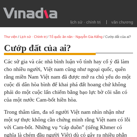
lịch sử · chính trị
văn chương
Thư viện
/
Lịch sử · Chính trị
/
Tổ quốc ăn năn - Nguyễn Gia Kiểng
/
Cướp đất của ai?
Cướp đất của ai?
Các sử gia và các nhà bình luận vô tình hay cố ý đã làm
cho nhiều người, Việt nam cũng như ngoại quốc, quên
rằng miền Nam Việt nam đã được mở ra chủ yếu do một
cuộc di dân hòa bình để khai phá đất hoang chứ không
phải do một cuộc lấn chiếm bằng bạo lực bờ cõi sẵn có
của một nước Cam-bốt hiền hòa.
Trong thâm tâm, đa số người Việt nam nhìn nhận như
một sự thực không cần chứng minh rằng Việt nam có lỗi
với Cam-bốt. Những vụ “cáp duồn” (tiếng Khmer có
nghĩa là chém đầu người Việt) dù có gây ra nhiều phẫn