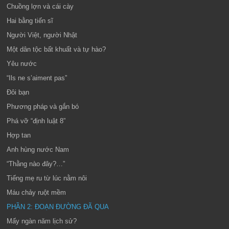
Chuồng lợn và cái cày
Hai bằng tiến sĩ
Người Việt, người Nhật
Một dân tộc bất khuất và tự hào?
Yêu nước
“Ils ne s’aiment pas”
Đôi bạn
Phương pháp và gắn bó
Phá vỡ “định luật 8”
Hợp tan
Anh hùng nước Nam
“Thằng nào đây?…”
Tiếng mẹ ru từ lúc nằm nôi
Máu chảy ruột mềm
PHẦN 2: ĐOẠN ĐƯỜNG ĐÃ QUA
Mấy ngàn năm lịch sử?