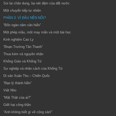
Soi lại chân dung, ba nét đậm của đất nước
Một chuyển tiếp tự nhiên
PHẦN 3: VÌ ĐÂU NÊN NỖI?
“Bốn ngàn năm văn hiến”
Một phép mầu, một may mắn và một bài học
Kinh nghiệm Cao Ly
“Đoạn Trường Tân Thanh”
Thua kém và nguyên nhân
Khổng Giáo và Khổng Tử
Sự nghiệp và nhân cách của Khổng Tử
Di sản Xuân Thu – Chiến Quốc
“Đạo lý thánh hiền”
Việt Nho
“Mặt Thật của ai?”
Giết hại công thần
“Anh không biết gì về cộng sản!”