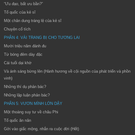
“Ưu đạo, bất ưu bần?”
Tổ quốc của kẻ sĩ
Một chân dung tráng lệ của kẻ sĩ
Chuyện cổ tích
PHẦN 4: VÀI TRANG BỊ CHO TƯƠNG LAI
Mười triệu năm đánh đu
Từ bóng đêm dày đặc
Cái tuổi dại khờ
Và ánh sáng bừng lên (Hành hương về cội nguồn của phát triển và phồn
vinh)
Những thí dụ phản bác?
Những lập luận phản bác?
PHẦN 5: VƯƠN MÌNH LỚN DẬY
Một thoáng suy tư về châu Phi
Tổ quốc ăn năn
Gởi vào giấc mộng, nhắn ra cuộc đời (Hết)