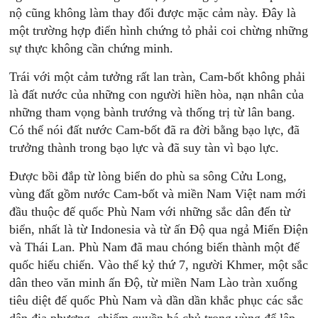
nộ cũng không làm thay đổi được mặc cảm này. Đây là
một trường hợp điển hình chứng tỏ phải coi chừng những
sự thực không cần chứng minh.
Trái với một cảm tưởng rất lan tràn, Cam-bốt không phải
là đất nước của những con người hiền hòa, nạn nhân của
những tham vọng bành trướng và thống trị từ lân bang.
Có thể nói đất nước Cam-bốt đã ra đời bằng bạo lực, đã
trưởng thành trong bạo lực và đã suy tàn vì bạo lực.
Được bồi đắp từ lòng biển do phù sa sông Cửu Long,
vùng đất gồm nước Cam-bốt và miền Nam Việt nam mới
đầu thuộc đế quốc Phù Nam với những sắc dân đến từ
biển, nhất là từ Indonesia và từ ấn Độ qua ngả Miến Điện
và Thái Lan. Phù Nam đã mau chóng biến thành một đế
quốc hiếu chiến. Vào thế kỷ thứ 7, người Khmer, một sắc
dân theo văn minh ấn Độ, từ miền Nam Lào tràn xuống
tiêu diệt đế quốc Phù Nam và dần dần khắc phục các sắc