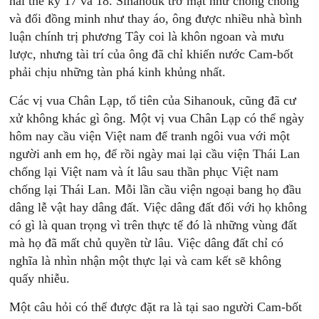
hai thế kỷ 17 và 18. Sihanouk trở mặt như chong chóng
và đổi đồng minh như thay áo, ông được nhiều nhà bình
luận chính trị phương Tây coi là khôn ngoan và mưu
lược, nhưng tài trí của ông đã chỉ khiến nước Cam-bốt
phải chịu những tàn phá kinh khủng nhất.
Các vị vua Chân Lạp, tổ tiên của Sihanouk, cũng đã cư
xử không khác gì ông. Một vị vua Chân Lạp có thể ngày
hôm nay cầu viện Việt nam để tranh ngôi vua với một
người anh em họ, để rồi ngày mai lại cầu viện Thái Lan
chống lại Việt nam và ít lâu sau thần phục Việt nam
chống lại Thái Lan. Mỗi lần cầu viện ngoại bang họ đầu
dâng lễ vật hay dâng đất. Việc dâng đất đối với họ không
có gì là quan trọng vì trên thực tế đó là những vùng đất
mà họ đã mất chủ quyền từ lâu. Việc dâng đất chỉ có
nghĩa là nhìn nhận một thực lại và cam kết sẽ không
quấy nhiễu.
Một câu hỏi có thể được đặt ra là tại sao người Cam-bốt