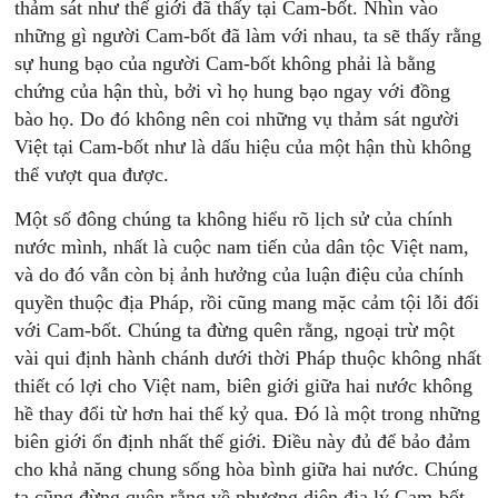
thảm sát như thế giới đã thấy tại Cam-bốt. Nhìn vào
những gì người Cam-bốt đã làm với nhau, ta sẽ thấy rằng
sự hung bạo của người Cam-bốt không phải là bằng
chứng của hận thù, bởi vì họ hung bạo ngay với đồng
bào họ. Do đó không nên coi những vụ thảm sát người
Việt tại Cam-bốt như là dấu hiệu của một hận thù không
thể vượt qua được.
Một số đông chúng ta không hiểu rõ lịch sử của chính
nước mình, nhất là cuộc nam tiến của dân tộc Việt nam,
và do đó vẫn còn bị ảnh hưởng của luận điệu của chính
quyền thuộc địa Pháp, rồi cũng mang mặc cảm tội lỗi đối
với Cam-bốt. Chúng ta đừng quên rằng, ngoại trừ một
vài qui định hành chánh dưới thời Pháp thuộc không nhất
thiết có lợi cho Việt nam, biên giới giữa hai nước không
hề thay đổi từ hơn hai thế kỷ qua. Đó là một trong những
biên giới ổn định nhất thế giới. Điều này đủ để bảo đảm
cho khả năng chung sống hòa bình giữa hai nước. Chúng
ta cũng đừng quên rằng về phương diện địa lý Cam-bốt