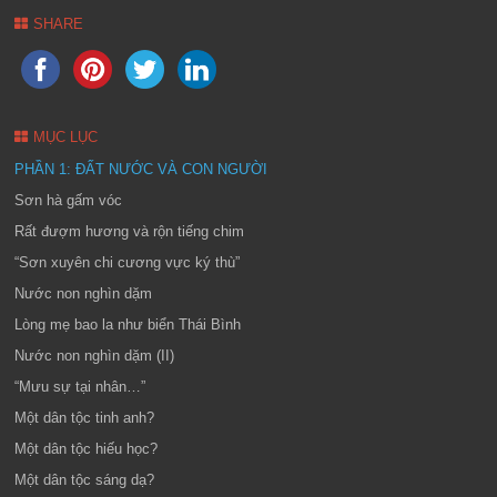
SHARE
MỤC LỤC
PHẦN 1: ĐẤT NƯỚC VÀ CON NGƯỜI
Sơn hà gấm vóc
Rất đượm hương và rộn tiếng chim
“Sơn xuyên chi cương vực ký thù”
Nước non nghìn dặm
Lòng mẹ bao la như biển Thái Bình
Nước non nghìn dặm (II)
“Mưu sự tại nhân…”
Một dân tộc tinh anh?
Một dân tộc hiếu học?
Một dân tộc sáng dạ?