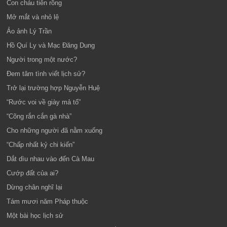
Con cháu tiên rồng
Mở mắt và nhỏ lệ
Ảo ảnh Lý Trần
Hồ Quí Ly và Mạc Đăng Dung
Người trong một nước?
Đem tâm tình viết lịch sử?
Trở lại trường hợp Nguyễn Huệ
“Rước voi về giày mả tổ”
“Cõng rắn cắn gà nhà”
Cho những người đã nằm xuống
“Chấp nhất kỷ chi kiến”
Dắt dìu nhau vào đến Cà Mau
Cướp đất của ai?
Dừng chân nghĩ lại
Tám mươi năm Pháp thuộc
Một bài học lịch sử