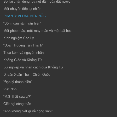
Soi lại chân dung, ba nét đậm của đất nước
Một chuyển tiếp tự nhiên
PHẦN 3: VÌ ĐÂU NÊN NỖI?
“Bốn ngàn năm văn hiến”
Một phép mầu, một may mắn và một bài học
Kinh nghiệm Cao Ly
“Đoạn Trường Tân Thanh”
Thua kém và nguyên nhân
Khổng Giáo và Khổng Tử
Sự nghiệp và nhân cách của Khổng Tử
Di sản Xuân Thu – Chiến Quốc
“Đạo lý thánh hiền”
Việt Nho
“Mặt Thật của ai?”
Giết hại công thần
“Anh không biết gì về cộng sản!”