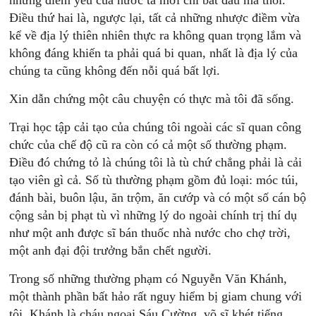
những điểm yếu của nước ta mới chỉ bắt đầu mà thôi.
Điều thứ hai là, ngược lại, tất cả những nhược điềm vừa
kể về địa lý thiên nhiên thực ra không quan trọng lắm và
không đáng khiến ta phải quá bi quan, nhất là địa lý của
chúng ta cũng không đến nỗi quá bất lợi.
Xin dẫn chứng một câu chuyện có thực mà tôi đã sống.
Trại học tập cải tạo của chúng tôi ngoài các sĩ quan công
chức của chế độ cũ ra còn có cả một số thường phạm.
Điều đó chứng tỏ là chúng tôi là tù chứ chẳng phải là cải
tạo viên gì cả. Số tù thường phạm gồm đủ loại: móc túi,
đánh bài, buôn lậu, ăn trộm, ăn cướp và có một số cán bộ
cộng sản bị phạt tù vì những lý do ngoài chính trị thí dụ
như một anh được sĩ bán thuốc nhà nước cho chợ trời,
một anh đại đội trưởng bắn chết người.
Trong số những thường phạm có Nguyễn Văn Khánh,
một thành phần bất hảo rất nguy hiểm bị giam chung với
tôi. Khánh là cháu ngoại Sáu Cường, võ sĩ khét tiếng