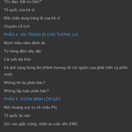
“Ưu đạo, bất ưu bần?”
Tổ quốc của kẻ sĩ
Một chân dung tráng lệ của kẻ sĩ
Chuyện cổ tích
PHẦN 4: VÀI TRANG BỊ CHO TƯƠNG LAI
Mười triệu năm đánh đu
Từ bóng đêm dày đặc
Cái tuổi dại khờ
Và ánh sáng bừng lên (Hành hương về cội nguồn của phát triển và phồn
vinh)
Những thí dụ phản bác?
Những lập luận phản bác?
PHẦN 5: VƯƠN MÌNH LỚN DẬY
Một thoáng suy tư về châu Phi
Tổ quốc ăn năn
Gởi vào giấc mộng, nhắn ra cuộc đời (Hết)