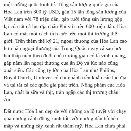
một cường quốc kinh tế. Tổng sản lượng quốc gia của
Hòa Lan trên 300 tỷ USD, gần 15 lần tổng sản lượng của
Việt nam với 78 triệu dân, gấp rưỡi tổng sản lượng gộp
lại của tất cả lục địa châu Phi với trên 600 triệu dân. Hòa
Lan có mặt một cách tích cực trên mọi thị trường thế
giới. Trên thềm thế kỷ 21, ngoại thương của Hòa Lan cao
hơn hẳn ngoại thương của Trung Quốc ngay cả sau hơn
hai thập niên theo đuổi chủ trương giàu có là vinh quang,
gấp năm lần ngoại thương của ấn Độ và lúc nào cũng
xuất siêu. Các công ty lớn của Hòa Lan như Philips,
Royal Dutch, Unilever có chi nhánh trên khắp các lục địa
và tại tất cả các quốc gia phát triển. Nông phẩm của Hòa
Lan, nhất là sữa và thịt, tràn ngập các thị trường châu
Âu.
Đất nước Hòa Lan đẹp đẽ với những xa lộ tuyệt vời chạy
qua những cánh đồng xanh tốt, với những đàn bò béo
mập và những cây xanh rất thẩm mỹ. Hòa Lan chưa phải