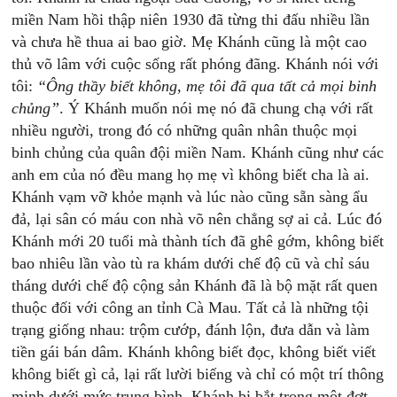
miền Nam hồi thập niên 1930 đã từng thi đấu nhiều lần
và chưa hề thua ai bao giờ. Mẹ Khánh cũng là một cao
thủ võ lâm với cuộc sống rất phóng đãng. Khánh nói với
tôi:
“Ông thầy biết không, mẹ tôi đã qua tất cả mọi binh
chủng”
. Ý Khánh muốn nói mẹ nó đã chung chạ với rất
nhiều người, trong đó có những quân nhân thuộc mọi
binh chủng của quân đội miền Nam. Khánh cũng như các
anh em của nó đều mang họ mẹ vì không biết cha là ai.
Khánh vạm vỡ khỏe mạnh và lúc nào cũng sẵn sàng ẩu
đả, lại sân có máu con nhà võ nên chẳng sợ ai cả. Lúc đó
Khánh mới 20 tuổi mà thành tích đã ghê gớm, không biết
bao nhiêu lần vào tù ra khám dưới chế độ cũ và chỉ sáu
tháng dưới chế độ cộng sản Khánh đã là bộ mặt rất quen
thuộc đối với công an tỉnh Cà Mau. Tất cả là những tội
trạng giống nhau: trộm cướp, đánh lộn, đưa dẫn và làm
tiền gái bán dâm. Khánh không biết đọc, không biết viết
không biết gì cả, lại rất lười biếng và chỉ có một trí thông
minh dưới mức trung bình. Khánh bị bắt trong một đợt