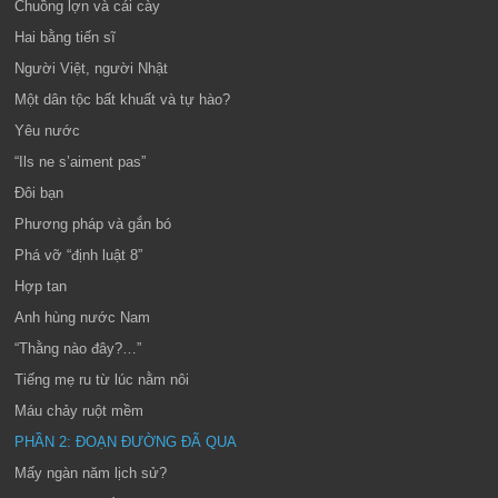
Chuồng lợn và cái cày
Hai bằng tiến sĩ
Người Việt, người Nhật
Một dân tộc bất khuất và tự hào?
Yêu nước
“Ils ne s’aiment pas”
Đôi bạn
Phương pháp và gắn bó
Phá vỡ “định luật 8”
Hợp tan
Anh hùng nước Nam
“Thằng nào đây?…”
Tiếng mẹ ru từ lúc nằm nôi
Máu chảy ruột mềm
PHẦN 2: ĐOẠN ĐƯỜNG ĐÃ QUA
Mấy ngàn năm lịch sử?