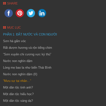
SHARE
MỤC LỤC
PHẦN 1: ĐẤT NƯỚC VÀ CON NGƯỜI
Sơn hà gấm vóc
Rất đượm hương và rộn tiếng chim
“Sơn xuyên chi cương vực ký thù”
Nước non nghìn dặm
Lòng mẹ bao la như biển Thái Bình
Nước non nghìn dặm (II)
“Mưu sự tại nhân…”
Một dân tộc tinh anh?
Một dân tộc hiếu học?
Một dân tộc sáng dạ?