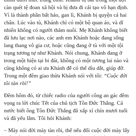
càn quét tệ đoan xã hội và bị đưa đi cải tạo vô hạn định.
Vì là thành phần bất hảo, gan lì, Khánh bị quyện cả hai
chân. Lúc vào tù, Khánh chỉ có một bộ quan áo, và dĩ
nhiên không có người thăm nuôi. Mẹ Khánh không biết
đã lưu lạc nơi nào, các anh em Khánh hoặc đang sống
lang thang vô gia cư, hoặc cũng đang ở tù với một tội
trạng tương tự như Khánh. Nói chung, Khánh đang ở
trong một hiện tại bi đát, không có một tương lai nào và
cũng không có ai ưa Khánh đễ có thể dìu dắt, giúp đỡ.
Trong một đêm giao thừa Khánh nói với tôi:
“Cuộc đời
tôi tàn rồi!”
Đêm hôm đó, từ chiếc radio của người công an gác đêm
vọng ra lời chúc Tết của chủ tịch Tôn Đức Thắng. Cả
nước biết ông Tôn Đức Thắng đã xấp xỉ chín mươi tuổi
và đã yếu lắm. Tôi hỏi Khánh:
– Mày nói đời mày tàn rồi, thế nếu đổi cuộc đời mày lấy