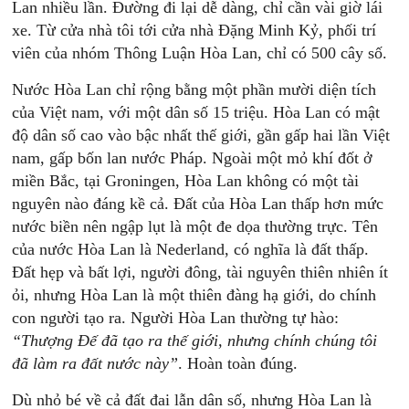
Lan nhiều lần. Đường đi lại dễ dàng, chỉ cần vài giờ lái
xe. Từ cửa nhà tôi tới cửa nhà Đặng Minh Kỷ, phối trí
viên của nhóm Thông Luận Hòa Lan, chỉ có 500 cây số.
Nước Hòa Lan chỉ rộng bằng một phần mười diện tích
của Việt nam, với một dân số 15 triệu. Hòa Lan có mật
độ dân số cao vào bậc nhất thế giới, gần gấp hai lần Việt
nam, gấp bốn lan nước Pháp. Ngoài một mỏ khí đốt ở
miền Bắc, tại Groningen, Hòa Lan không có một tài
nguyên nào đáng kề cả. Đất của Hòa Lan thấp hơn mức
nước biền nên ngập lụt là một đe dọa thường trực. Tên
của nước Hòa Lan là Nederland, có nghĩa là đất thấp.
Đất hẹp và bất lợi, người đông, tài nguyên thiên nhiên ít
ỏi, nhưng Hòa Lan là một thiên đàng hạ giới, do chính
con người tạo ra. Người Hòa Lan thường tự hào:
“Thượng Đế đã tạo ra thế giới, nhưng chính chúng tôi
đã làm ra đất nước này”
. Hoàn toàn đúng.
Dù nhỏ bé về cả đất đai lẫn dân số, nhưng Hòa Lan là