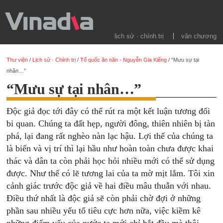
lịch sử · chính trị
văn chương
Thư viện
/
Lịch sử · Chính trị
/
Tổ quốc ăn năn - Nguyễn Gia Kiểng
/
“Mưu sự tại
nhân…”
“Mưu sự tại nhân…”
Độc giả đọc tới đây có thể rút ra một kết luận tương đối
bi quan. Chúng ta đất hẹp, người đông, thiên nhiên bị tàn
phá, lại đang rất nghèo nàn lạc hậu. Lợi thế của chúng ta
là biển và vị trí thì lại hầu như hoàn toàn chưa được khai
thác và dân ta còn phải học hỏi nhiều mới có thể sử dụng
được. Như thế có lẽ tương lai của ta mờ mịt lắm. Tôi xin
cảnh giác trước độc giả về hai điều mâu thuẫn với nhau.
Điều thứ nhất là độc giả sẽ còn phải chờ đợi ở những
phần sau nhiều yếu tố tiêu cực hơn nữa, việc kiềm kê