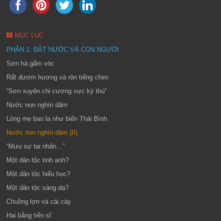
MỤC LỤC
PHẦN 1: ĐẤT NƯỚC VÀ CON NGƯỜI
Sơn hà gấm vóc
Rất đượm hương và rộn tiếng chim
“Sơn xuyên chi cương vực ký thù”
Nước non nghìn dặm
Lòng mẹ bao la như biển Thái Bình
Nước non nghìn dặm (II)
“Mưu sự tại nhân…”
Một dân tộc tinh anh?
Một dân tộc hiếu học?
Một dân tộc sáng dạ?
Chuồng lợn và cái cày
Hai bằng tiến sĩ