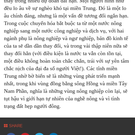
thấy trong nhiều dự đoán dài hạn. Mọi người hình như
đều lo âu về sự nghèo khó tại miền Trung. Đó là một lo
âu chính đáng, nhưng là một vấn đề tương đối ngắn hạn.
Trong cuộc chuyển hóa bắt buộc ta từ một nước nông
nghiệp sang một nước công nghiệp và dịch vụ, với hai
ngành phụ là nông nghiệp và ngư nghiệp, bản đồ kinh tế
của ta sẽ dần dần thay đổi, và trong vài thập niên nữa sẽ
thay đổi hẳn (với điều kiện là nước ta vẫn còn tồn tại,
một điều không hoàn toàn chắc chắn, trái với sự yên tâm
chắc nịch của đại đa số người Việt!). Các tỉnh miền
Trung nhờ bờ biển sẽ là những vùng phát triển mạnh
nhất, trong khi vùng đồng bằng sông Hồng và miền Tây
Nam Phần, nghĩa là những vùng nông nghiệp còn lại, sẽ
tụt hậu vì giới hạn tự nhiên của nghề nông và vì tình
trạng đất hẹp người đông.
SHARE