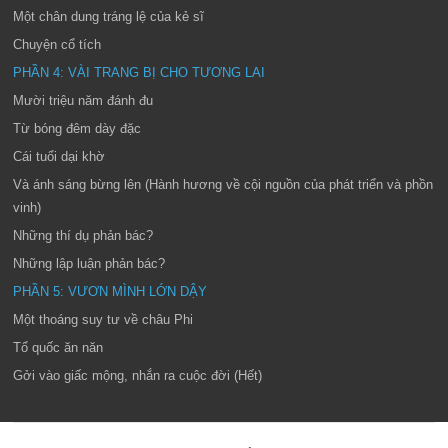
Một chân dung tráng lệ của kẻ sĩ
Chuyện cổ tích
PHẦN 4: VÀI TRANG BỊ CHO TƯƠNG LAI
Mười triệu năm đánh đu
Từ bóng đêm dày đặc
Cái tuổi dại khờ
Và ánh sáng bừng lên (Hành hương về cội nguồn của phát triển và phồn
vinh)
Những thí dụ phản bác?
Những lập luận phản bác?
PHẦN 5: VƯƠN MÌNH LỚN DẬY
Một thoáng suy tư về châu Phi
Tổ quốc ăn năn
Gởi vào giấc mộng, nhắn ra cuộc đời (Hết)