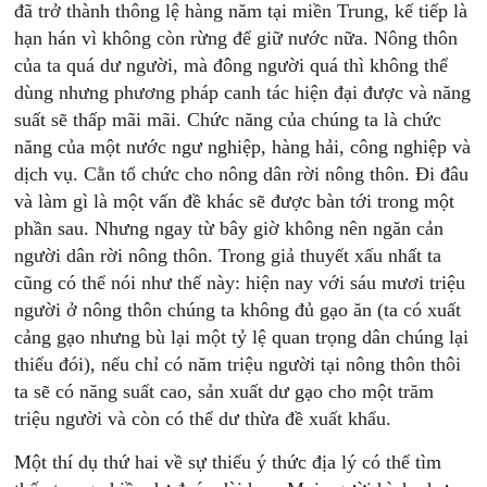
đã trở thành thông lệ hàng năm tại miền Trung, kế tiếp là
hạn hán vì không còn rừng để giữ nước nữa. Nông thôn
của ta quá dư người, mà đông người quá thì không thể
dùng nhưng phương pháp canh tác hiện đại được và năng
suất sẽ thấp mãi mãi. Chức năng của chúng ta là chức
năng của một nước ngư nghiệp, hàng hải, công nghiệp và
dịch vụ. Cằn tổ chức cho nông dân rời nông thôn. Đi đâu
và làm gì là một vấn đề khác sẽ được bàn tới trong một
phần sau. Nhưng ngay từ bây giờ không nên ngăn cản
người dân rời nông thôn. Trong giả thuyết xấu nhất ta
cũng có thể nói như thế này: hiện nay với sáu mươi triệu
người ở nông thôn chúng ta không đủ gạo ăn (ta có xuất
cảng gạo nhưng bù lại một tỷ lệ quan trọng dân chúng lại
thiếu đói), nếu chỉ có năm triệu người tại nông thôn thôi
ta sẽ có năng suất cao, sản xuất dư gạo cho một trăm
triệu người và còn có thể dư thừa đề xuất khẩu.
Một thí dụ thứ hai về sự thiếu ý thức địa lý có thể tìm