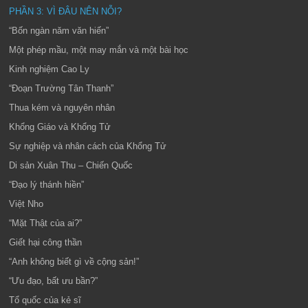
PHẦN 3: VÌ ĐÂU NÊN NỖI?
“Bốn ngàn năm văn hiến”
Một phép mầu, một may mắn và một bài học
Kinh nghiệm Cao Ly
“Đoạn Trường Tân Thanh”
Thua kém và nguyên nhân
Khổng Giáo và Khổng Tử
Sự nghiệp và nhân cách của Khổng Tử
Di sản Xuân Thu – Chiến Quốc
“Đạo lý thánh hiền”
Việt Nho
“Mặt Thật của ai?”
Giết hại công thần
“Anh không biết gì về cộng sản!”
“Ưu đạo, bất ưu bần?”
Tổ quốc của kẻ sĩ