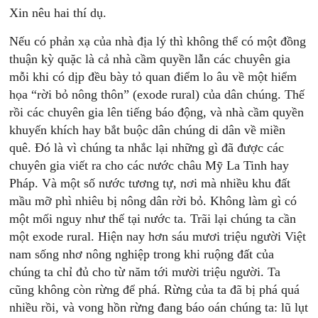
Xin nêu hai thí dụ.
Nếu có phản xạ của nhà địa lý thì không thể có một đồng
thuận kỳ quặc là cả nhà cầm quyền lẫn các chuyên gia
mỗi khi có dịp đều bày tỏ quan điểm lo âu về một hiểm
họa “rời bỏ nông thôn” (exode rural) của dân chúng. Thế
rồi các chuyên gia lên tiếng báo động, và nhà cầm quyền
khuyến khích hay bắt buộc dân chúng di dân về miền
quê. Đó là vì chúng ta nhắc lại những gì đã được các
chuyên gia viết ra cho các nước châu Mỹ La Tinh hay
Pháp. Và một số nước tương tự, nơi mà nhiều khu đất
mầu mỡ phì nhiêu bị nông dân rời bỏ. Không làm gì có
một mối nguy như thế tại nước ta. Trãi lại chúng ta cần
một exode rural. Hiện nay hơn sáu mươi triệu người Việt
nam sống nhơ nông nghiệp trong khi ruộng đất của
chúng ta chỉ đủ cho từ năm tới mười triệu người. Ta
cũng không còn rừng để phá. Rừng của ta đã bị phá quá
nhiều rồi, và vong hồn rừng đang báo oán chúng ta: lũ lụt