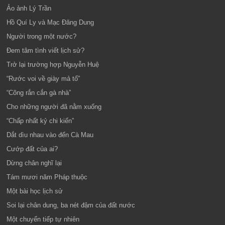
Ảo ảnh Lý Trần
Hồ Quí Ly và Mạc Đăng Dung
Người trong một nước?
Đem tâm tình viết lịch sử?
Trở lại trường hợp Nguyễn Huệ
“Rước voi về giày mả tổ”
“Cõng rắn cắn gà nhà”
Cho những người đã nằm xuống
“Chấp nhất kỷ chi kiến”
Dắt dìu nhau vào đến Cà Mau
Cướp đất của ai?
Dừng chân nghĩ lại
Tám mươi năm Pháp thuộc
Một bài học lịch sử
Soi lại chân dung, ba nét đậm của đất nước
Một chuyển tiếp tự nhiên