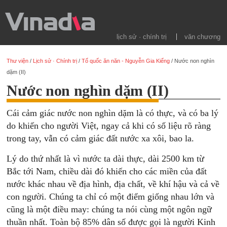
lịch sử · chính trị
văn chương
Thư viện
/
Lịch sử · Chính trị
/
Tổ quốc ăn năn - Nguyễn Gia Kiểng
/
Nước non nghìn
dặm (II)
Nước non nghìn dặm (II)
Cái cảm giác nước non nghìn dặm là có thực, và có ba lý
do khiến cho người Việt, ngay cả khi có số liệu rõ ràng
trong tay, vẫn có cảm giác đất nước xa xôi, bao la.
Lý do thứ nhất là vì nước ta dài thực, dài 2500 km từ
Bắc tới Nam, chiều dài đó khiến cho các miền của đất
nước khác nhau về địa hình, địa chất, về khí hậu và cả về
con người. Chúng ta chỉ có một điểm giống nhau lớn và
cũng là một điều may: chúng ta nói cùng một ngôn ngữ
thuần nhất. Toàn bộ 85% dân số được gọi là người Kinh