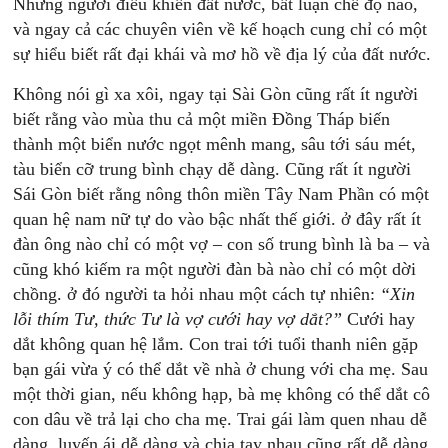
Những người điều khiển đất nước, bất luận chế độ nào,
và ngay cả các chuyên viên về kế hoạch cung chỉ có một
sự hiểu biết rất đại khái và mơ hồ về địa lý của đất nước.
Không nói gì xa xôi, ngay tại Sài Gòn cũng rất ít người
biết rằng vào mùa thu cả một miền Đồng Tháp biến
thành một biển nước ngọt mênh mang, sâu tới sáu mét,
tàu biển cỡ trung bình chạy dễ dàng. Cũng rất ít người
Sái Gòn biết rằng nông thôn miền Tây Nam Phần có một
quan hệ nam nữ tự do vào bậc nhất thế giới. ở đây rất ít
đàn ông nào chỉ có một vợ – con số trung bình là ba – và
cũng khó kiếm ra một người đàn bà nào chỉ có một dời
chồng. ở đó người ta hỏi nhau một cách tự nhiên:
“Xin
lỗi thím Tư, thức Tư là vợ cưới hay vợ dắt?”
Cưới hay
dắt không quan hệ lắm. Con trai tới tuổi thanh niên gặp
bạn gái vừa ý có thể dắt về nhà ở chung với cha mẹ. Sau
một thời gian, nếu không hạp, bà mẹ không có thể dắt cô
con dâu về trả lại cho cha mẹ. Trai gái làm quen nhau dễ
dàng, luyến ái dễ dàng và chia tay nhau cũng rất dễ dàng.