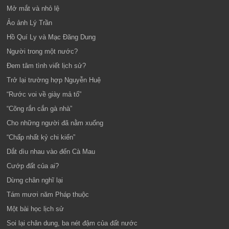
Mở mắt và nhỏ lệ
Ảo ảnh Lý Trần
Hồ Quí Ly và Mạc Đăng Dung
Người trong một nước?
Đem tâm tình viết lịch sử?
Trở lại trường hợp Nguyễn Huệ
“Rước voi về giày mả tổ”
“Cõng rắn cắn gà nhà”
Cho những người đã nằm xuống
“Chấp nhất kỷ chi kiến”
Dắt dìu nhau vào đến Cà Mau
Cướp đất của ai?
Dừng chân nghĩ lại
Tám mươi năm Pháp thuộc
Một bài học lịch sử
Soi lại chân dung, ba nét đậm của đất nước