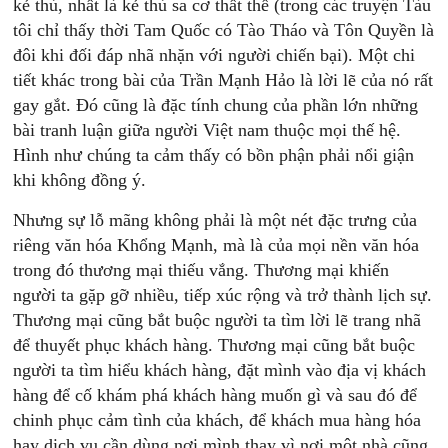
kẻ thù, nhất là kẻ thù sa cơ thất thế (trong các truyện Tàu
tôi chỉ thấy thời Tam Quốc có Tào Tháo và Tôn Quyền là
đôi khi đối đáp nhã nhặn với người chiến bại). Một chi
tiết khác trong bài của Trần Mạnh Hảo là lời lẽ của nó rất
gay gắt. Đó cũng là đặc tính chung của phần lớn những
bài tranh luận giữa người Việt nam thuộc mọi thế hệ.
Hình như chúng ta cảm thấy có bồn phận phải nổi giận
khi không đồng ý.
Nhưng sự lỗ mãng không phải là một nét đặc trưng của
riêng văn hóa Khổng Mạnh, mà là của mọi nền văn hóa
trong đó thương mại thiếu vắng. Thương mại khiến
người ta gặp gỡ nhiều, tiếp xúc rộng và trở thành lịch sự.
Thương mại cũng bắt buộc người ta tìm lời lẽ trang nhã
để thuyết phục khách hàng. Thương mại cũng bắt buộc
người ta tìm hiểu khách hàng, đặt mình vào địa vị khách
hàng để cố khám phá khách hàng muốn gì và sau đó để
chinh phục cảm tình của khách, để khách mua hàng hóa
hay dịch vụ cần dùng nơi mình thay vì nơi một nhà cũng