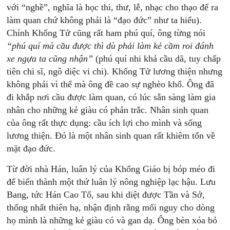
với “nghề”, nghĩa là học thi, thư, lễ, nhạc cho thạo để ra
làm quan chứ không phải là “đạo đức” như ta hiểu).
Chính Khổng Tử cũng rất ham phú quí, ông từng nói
“phú quí mà cầu được thì dù phải làm kẻ cầm roi đánh
xe ngựa ta cũng nhận”
(phú quí nhi khả cầu dã, tuy chấp
tiên chi sĩ, ngô diệc vi chi). Khổng Tử lương thiện nhưng
không phải vì thế mà ông đề cao sự nghèo khổ. Ông đã
đi khắp nơi cầu được làm quan, có lúc sẵn sàng làm gia
nhân cho những kẻ giàu có phản trắc. Nhân sinh quan
của ông rất thực dụng: cầu ích lợi cho mình và sống
lương thiện. Đó là một nhân sinh quan rất khiêm tốn về
mặt đạo đức.
Từ đời nhà Hán, luân lý của Khổng Giáo bị bóp méo đi
để biến thành một thứ luân lý nông nghiệp lạc hậu. Lưu
Bang, tức Hán Cao Tổ, sau khi diệt được Tần và Sở,
thống nhất thiên hạ, nhận định rằng mối nguy cho dòng
họ mình là những kẻ giàu có và gan dạ. Ông bèn xóa bỏ