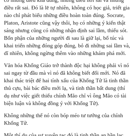
có những điều khá đúng, những điều hơi sai và những
điều rất sai. Đó là lẽ tự nhiên, không có học giả, triết gia
nào chỉ phát biểu những điều hoàn toàn đúng. Socrate,
Platon, Aristote cũng vậy thôi, họ có những ý kiến thật
sáng nhưng cũng có những nhận định sai lầm, thiếu sót.
Bổn phận của những người đi sau là giữ lại, bổ túc và
khai triển những đóng góp đúng, bỏ đi những sai lầm và,
dĩ nhiên, không ngừng thêm vào những khám phá mới.
Văn hóa Khổng Giáo trở thành độc hại không phải vì nó
sai ngay từ đầu mà vì nó đã không biết đổi mới. Nó đã
khai thác triệt để hai tính xấu của Khổng Tử là tinh thần
thủ cựu, bài bác điều mới lạ, và tinh thần bất dung (thí
dụ như việc giết thiếu chính Mão chỉ vì ông Mão có tài
biện luận và không đồng ý với Khổng Tử).
Không những thế nó còn bóp méo tư tưởng của chính
Khổng Tử.
Một thí dụ của sự xuyên tạc đó là tinh thần an bần lạc