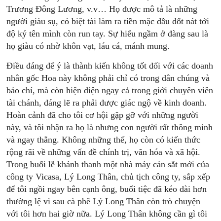
Trương Đông Lương, v.v… Họ được mô tả là những
người giàu sụ, có biệt tài làm ra tiền mặc dầu dốt nát tới
độ ký tên mình còn run tay. Sự hiểu ngầm ở đàng sau là
họ giàu có nhờ khôn vạt, láu cá, mánh mung.
Điều đáng để ý là thành kiến không tốt đối với các doanh
nhân gốc Hoa này không phải chỉ có trong dân chúng và
báo chí, mà còn hiện diện ngay cả trong giới chuyên viên
tài chánh, đáng lẽ ra phải được giác ngộ về kinh doanh.
Hoàn cảnh đã cho tôi cơ hội gặp gỡ với những người
này, và tôi nhận ra họ là nhưng con người rất thông minh
và ngay thẳng. Không những thế, họ còn có kiến thức
rộng rãi về những vấn đề chính trị, văn hóa và xã hội.
Trong buổi lễ khánh thanh một nhà máy cán sắt mới của
công ty Vicasa, Lý Long Thân, chủ tịch công ty, sắp xếp
để tôi ngồi ngay bên cạnh ông, buổi tiệc đã kéo dài hơn
thường lệ vì sau cà phê Lý Long Thân còn trò chuyện
với tôi hơn hai giờ nữa. Lý Long Thân không cần gì tôi