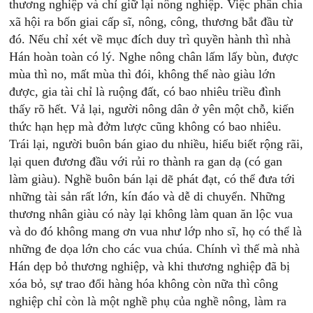
thương nghiệp và chỉ giữ lại nông nghiệp. Việc phân chia
xã hội ra bốn giai cấp sĩ, nông, công, thương bắt đầu từ
đó. Nếu chỉ xét về mục đích duy trì quyền hành thì nhà
Hán hoàn toàn có lý. Nghe nông chân lấm lấy bùn, được
mùa thì no, mất mùa thì đói, không thể nào giàu lớn
được, gia tài chỉ là ruộng đất, có bao nhiêu triều đình
thấy rõ hết. Vả lại, người nông dân ở yên một chỗ, kiến
thức hạn hẹp mà đởm lược cũng không có bao nhiêu.
Trái lại, người buôn bán giao du nhiều, hiểu biết rộng rãi,
lại quen đương đầu với rủi ro thành ra gan dạ (có gan
làm giàu). Nghề buôn bán lại dẽ phát đạt, có thể đưa tới
những tài sản rất lớn, kín đáo và dễ di chuyển. Những
thương nhân giàu có này lại không làm quan ăn lộc vua
và do đó không mang ơn vua như lớp nho sĩ, họ có thể là
những đe dọa lớn cho các vua chúa. Chính vì thế mà nhà
Hán dẹp bỏ thương nghiệp, và khi thương nghiệp đã bị
xóa bỏ, sự trao đổi hàng hóa không còn nữa thì công
nghiệp chỉ còn là một nghề phụ của nghề nông, làm ra