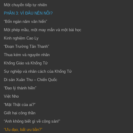
Một chuyển tiếp tự nhiên
PHẦN 3: VÌ ĐÂU NÊN NỖI?
“Bốn ngàn năm văn hiến”
Một phép mầu, một may mắn và một bài học
Kinh nghiệm Cao Ly
“Đoạn Trường Tân Thanh”
Thua kém và nguyên nhân
Khổng Giáo và Khổng Tử
Sự nghiệp và nhân cách của Khổng Tử
Di sản Xuân Thu – Chiến Quốc
“Đạo lý thánh hiền”
Việt Nho
“Mặt Thật của ai?”
Giết hại công thần
“Anh không biết gì về cộng sản!”
“Ưu đạo, bất ưu bần?”