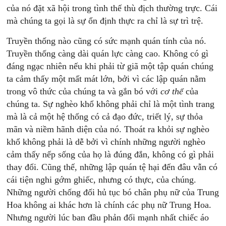
của nó đặt xã hội trong tình thế thù địch thường trực. Cái
mà chúng ta gọi là sự ổn định thực ra chỉ là sự trì trệ.
Truyền thống nào cũng có sức mạnh quán tính của nó.
Truyền thống càng dài quán lực càng cao. Không có gì
đáng ngạc nhiên nếu khi phải từ giã một tập quán chúng
ta cảm thấy một mất mát lớn, bởi vì các lập quán nằm
trong vô thức của chúng ta và gắn bó với
cơ thể
của
chúng ta. Sự nghèo khổ không phải chỉ là một tình trang
mà là cả một hệ thống có cả đạo đức, triết lý, sự thỏa
mãn và niềm hãnh diện của nó. Thoát ra khỏi sự nghèo
khổ không phải là dễ bởi vì chính những người nghèo
cảm thấy nếp sống của họ là đúng đắn, không có gì phải
thay đổi. Cũng thế, những lập quán tệ hại đến đâu vẫn có
cái tiện nghi gớm ghiếc, nhưng có thực, của chúng.
Những người chống đối hủ tục bó chân phụ nữ của Trung
Hoa không ai khác hơn là chính các phụ nữ Trung Hoa.
Nhưng người lúc ban đầu phản đối mạnh nhất chiếc áo