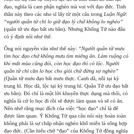
đạo, nghĩa là cam phận nghèo mà vui với đạo đức. Tinh
thần này theo các nho sĩ lấy từ một câu trong
Luận Ngữ
:
“người quân tử chỉ lo giữ đạo lý chứ không lo nghèo”
(quân tử ưu đạo bất ưu bần). Nhưng Khổng Tử nào đâu
có ý định nói như thế.
Ông nói nguyên văn như thế này:
“Người quân tử mưu
tìm học đạo chứ không mưu tìm miếng ăn. Làm ruộng có
khi mất mùa cũng đói, còn học đạo thì có lộc. Người
quân tử chỉ cần lo học cho giỏi chứ đừng sợ nghèo”
(Quân tử mưu đạo bất mưu thực. Canh dã, nỗi tại kỳ
trung hĩ. Học dã, lộc tại kỳ trung hĩ. Quân Tử ưu đạo bất
ưu bần). Đó chỉ là một lời khuyên thực dụng mà thôi, có
nghĩa là cứ lo học đi rồi sẽ được làm quan và sẽ có ăn.
Nên nhớ rằng mục đích của việc “học đạo” chỉ là để
được làm quan. Ý Khổng Tử qua câu nói này hoàn toàn
không phải là sự chấp nhận nghèo khổ miễn là sống hợp
đạo đức. (Cần hiểu chữ “đạo” của Khổng Tử đồng nghĩa