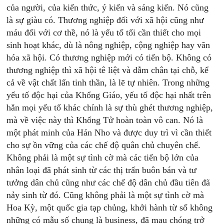
của người, của kiến thức, ý kiến và sáng kiến. Nó cũng
là sự giàu có. Thương nghiệp đối với xã hội cũng như
máu đối với cơ thề, nó là yếu tố tối cần thiết cho mọi
sinh hoạt khác, dù là nông nghiệp, cộng nghiệp hay văn
hóa xã hội. Có thương nghiệp mới có tiến bộ. Không có
thương nghiệp thì xã hội tê liệt và dẫm chân tại chỗ, kể
cả về vật chất lấn tinh thần, là lẽ tự nhiên. Trong những
yếu tố độc hại của Khổng Giáo, yếu tố độc hại nhất trên
hẳn mọi yếu tố khác chính là sự thù ghét thương nghiệp,
mà về việc này thì Khổng Tử hoàn toàn vô can. Nó là
một phát minh của Hán Nho và được duy trì vì cần thiết
cho sự ồn vững của các chế độ quân chủ chuyên chế.
Không phải là một sự tình cờ mà các tiến bộ lớn của
nhân loại đã phát sinh từ các thị trấn buôn bán và tư
tưởng dân chủ cũng như các chế độ dân chủ đầu tiên đã
nảy sinh từ đó. Cũng không phải là một sự tình cờ mà
Hoa Kỳ, một quốc gia tạp chủng, khởi hành từ số không
những có mẫu số chung là business, đã mau chóng trở