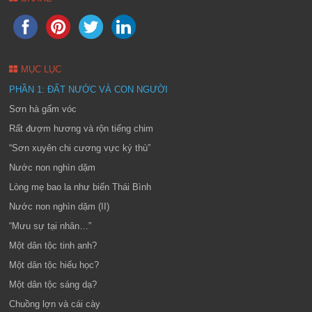
MỤC LỤC
PHẦN 1: ĐẤT NƯỚC VÀ CON NGƯỜI
Sơn hà gấm vóc
Rất đượm hương và rộn tiếng chim
“Sơn xuyên chi cương vực ký thù”
Nước non nghìn dặm
Lòng mẹ bao la như biển Thái Bình
Nước non nghìn dặm (II)
“Mưu sự tại nhân…”
Một dân tộc tinh anh?
Một dân tộc hiếu học?
Một dân tộc sáng dạ?
Chuồng lợn và cái cày