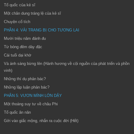
Tổ quốc của kẻ sĩ
Một chân dung tráng lệ của kẻ sĩ
Chuyện cổ tích
PHẦN 4: VÀI TRANG BỊ CHO TƯƠNG LAI
Mười triệu năm đánh đu
Từ bóng đêm dày đặc
Cái tuổi dại khờ
Và ánh sáng bừng lên (Hành hương về cội nguồn của phát triển và phồn
vinh)
Những thí dụ phản bác?
Những lập luận phản bác?
PHẦN 5: VƯƠN MÌNH LỚN DẬY
Một thoáng suy tư về châu Phi
Tổ quốc ăn năn
Gởi vào giấc mộng, nhắn ra cuộc đời (Hết)