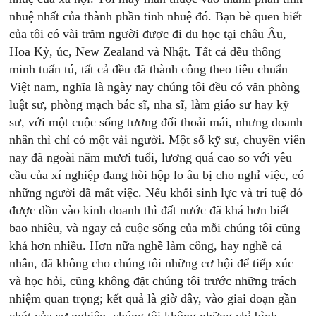
nhuệ nhất của thành phần tinh nhuệ đó. Bạn bè quen biết
của tôi có vài trăm người được đi du học tại châu Âu,
Hoa Kỳ, úc, New Zealand và Nhật. Tất cả đều thông
minh tuấn tú, tất cả đều đã thành công theo tiêu chuẩn
Việt nam, nghĩa là ngày nay chúng tôi đều có văn phòng
luật sư, phòng mạch bác sĩ, nha sĩ, làm giáo sư hay kỹ
sư, với một cuộc sống tương đối thoải mái, nhưng doanh
nhân thì chỉ có một vài người. Một số kỹ sư, chuyên viên
nay đã ngoài năm mươi tuổi, lương quá cao so với yêu
cầu của xí nghiệp đang hòi hộp lo âu bị cho nghỉ việc, có
những người đã mất việc. Nếu khối sinh lực và trí tuệ đó
được dồn vào kinh doanh thì đất nước đã khá hơn biết
bao nhiêu, và ngay cả cuộc sống của mỗi chúng tôi cũng
khá hơn nhiều. Hơn nữa nghề làm công, hay nghề cá
nhân, đã không cho chúng tôi những cơ hội để tiếp xúc
và học hỏi, cũng không đặt chúng tôi trước những trách
nhiệm quan trọng; kết quả là giờ đây, vào giai đoạn gần