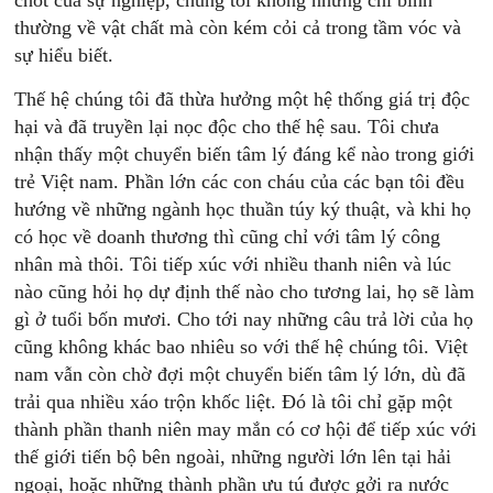
chót của sự nghiệp, chúng tôi không những chỉ bình
thường về vật chất mà còn kém cỏi cả trong tầm vóc và
sự hiểu biết.
Thế hệ chúng tôi đã thừa hưởng một hệ thống giá trị độc
hại và đã truyền lại nọc độc cho thế hệ sau. Tôi chưa
nhận thấy một chuyển biến tâm lý đáng kể nào trong giới
trẻ Việt nam. Phần lớn các con cháu của các bạn tôi đều
hướng về những ngành học thuần túy ký thuật, và khi họ
có học về doanh thương thì cũng chỉ với tâm lý công
nhân mà thôi. Tôi tiếp xúc với nhiều thanh niên và lúc
nào cũng hỏi họ dự định thế nào cho tương lai, họ sẽ làm
gì ở tuổi bốn mươi. Cho tới nay những câu trả lời của họ
cũng không khác bao nhiêu so với thế hệ chúng tôi. Việt
nam vẫn còn chờ đợi một chuyển biến tâm lý lớn, dù đã
trải qua nhiều xáo trộn khốc liệt. Đó là tôi chỉ gặp một
thành phần thanh niên may mắn có cơ hội để tiếp xúc với
thế giới tiến bộ bên ngoài, những người lớn lên tại hải
ngoại, hoặc những thành phần ưu tú được gởi ra nước