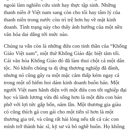
ngoài làm nghiên cứu sinh hay thực tập sinh. Những
thanh niên ở Việt nam sang còn cho tôi hay tâm lý của
thanh niên trong nước còn trì trệ hơn họ về mặt kinh
doanh. Tình trạng này cho thấy ảnh hưởng của một nền
văn hóa dai dẳng tới mức nào.
Chúng ta vẫn còn là những đứa con tinh thần của “Khổng
Giáo Việt nam”, một thứ Khổng Giáo đặc biệt tăm tối.
Cái văn hóa Khổng Giáo đó đã làm thui chột cả một dân
tộc. Nó khiến chúng ta dị ứng thương nghiệp đã đành,
nhưng nó cũng gây ra một mặc cảm thấp kém ngay cả
trong một số hiếm hoi dám kinh doanh buôn bán. Một
người Việt nam hãnh diện với một đứa con tốt nghiệp đại
học và lãnh lương vừa đủ sống hơn là một đứa con bán
phở với lợi tức gấp bốn, năm lần. Một thương gia giàu
có cũng thích gả con gái cho một tiến sĩ hơn là một
thương gia trẻ, và cũng rất hài lòng nếu tất cả các con
mình trở thành bác sĩ, kỹ sư và bỏ nghề buôn. Họ không