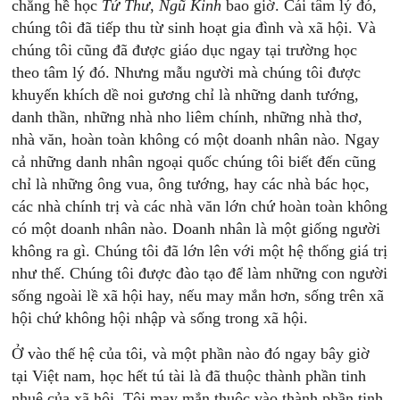
chẳng hề học
Tứ Thư
,
Ngũ Kinh
bao giờ. Cái tâm lý đó,
chúng tôi đã tiếp thu từ sinh hoạt gia đình và xã hội. Và
chúng tôi cũng đã được giáo dục ngay tại trường học
theo tâm lý đó. Nhưng mẫu người mà chúng tôi được
khuyến khích dề noi gương chỉ là những danh tướng,
danh thần, những nhà nho liêm chính, những nhà thơ,
nhà văn, hoàn toàn không có một doanh nhân nào. Ngay
cả những danh nhân ngoại quốc chúng tôi biết đến cũng
chỉ là những ông vua, ông tướng, hay các nhà bác học,
các nhà chính trị và các nhà văn lớn chứ hoàn toàn không
có một doanh nhân nào. Doanh nhân là một giống người
không ra gì. Chúng tôi đã lớn lên với một hệ thống giá trị
như thế. Chúng tôi được đào tạo để làm những con người
sống ngoài lề xã hội hay, nếu may mắn hơn, sống trên xã
hội chứ không hội nhập và sống trong xã hội.
Ở vào thế hệ của tôi, và một phần nào đó ngay bây giờ
tại Việt nam, học hết tú tài là đã thuộc thành phần tinh
nhuệ của xã hội. Tôi may mắn thuộc vào thành phần tinh