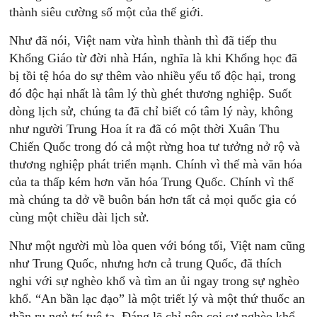
thành siêu cường số một của thế giới.
Như đã nói, Việt nam vừa hình thành thì đã tiếp thu
Khổng Giáo từ đời nhà Hán, nghĩa là khi Khổng học đã
bị tồi tệ hóa do sự thêm vào nhiều yếu tố độc hại, trong
đó độc hại nhất là tâm lý thù ghét thương nghiệp. Suốt
dòng lịch sử, chúng ta đã chỉ biết có tâm lý này, không
như người Trung Hoa ít ra đã có một thời Xuân Thu
Chiến Quốc trong đó cả một rừng hoa tư tưởng nở rộ và
thương nghiệp phát triển mạnh. Chính vì thế mà văn hóa
của ta thấp kém hơn văn hóa Trung Quốc. Chính vì thế
mà chúng ta dở về buôn bán hơn tất cả mọi quốc gia có
cùng một chiều dài lịch sử.
Như một người mù lòa quen với bóng tối, Việt nam cũng
như Trung Quốc, nhưng hơn cả trung Quốc, đã thích
nghi với sự nghèo khổ và tìm an ủi ngay trong sự nghèo
khổ. “An bần lạc đạo” là một triết lý và một thứ thuốc an
thần ru ngủ trí tuệ ta. Đáng lẽ chỉ nên coi sự nghèo khổ