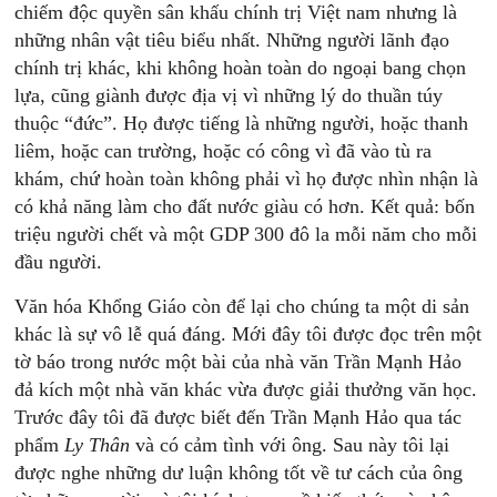
chiếm độc quyền sân khấu chính trị Việt nam nhưng là
những nhân vật tiêu biểu nhất. Những người lãnh đạo
chính trị khác, khi không hoàn toàn do ngoại bang chọn
lựa, cũng giành được địa vị vì những lý do thuần túy
thuộc “đức”. Họ được tiếng là những người, hoặc thanh
liêm, hoặc can trường, hoặc có công vì đã vào tù ra
khám, chứ hoàn toàn không phải vì họ được nhìn nhận là
có khả năng làm cho đất nước giàu có hơn. Kết quả: bốn
triệu người chết và một GDP 300 đô la mỗi năm cho mỗi
đầu người.
Văn hóa Khổng Giáo còn để lại cho chúng ta một di sản
khác là sự vô lễ quá đáng. Mới đây tôi được đọc trên một
tờ báo trong nước một bài của nhà văn Trần Mạnh Hảo
đả kích một nhà văn khác vừa được giải thưởng văn học.
Trước đây tôi đã được biết đến Trần Mạnh Hảo qua tác
phẩm
Ly Thân
và có cảm tình với ông. Sau này tôi lại
được nghe những dư luận không tốt về tư cách của ông