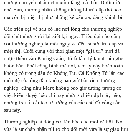
những nhu yếu phẩm cho xóm làng mà thôi. Dưới đời
nhà Hán, thương nhân không những bị trù dập thô bạo
mà còn bị miệt thị như những kẻ xấu xa, đáng khinh bỉ.
Các triều đại về sau có lúc nới lỏng cho thương nghiệp
đôi chút nhưng rời lại xiết lại ngay. Triều đại nào cũng
coi thương nghiệp là mối nguy và đều ra sức trù dập và
miệt thị. Cuối cùng với thời gian một “giá trị” mới đã
được thêm vào Khổng Giáo, đó là tâm lý khinh bỉ nghe
buôn bán. Phải công bình mà nói, tâm lý này hoàn toàn
không có trong đầu óc Khổng Tử. Cả Khổng Tử lẫn các
môn đệ của ông đầu không bao giờ bài xích thương
nghiệp, cũng như Marx không bao giờ tưởng tượng có
việc kiểm duyệt báo chí hay những chiến dịch tẩy não,
những trại tù cải tạo tư tưởng của các chế độ cộng sản
sau này.
Thương nghiệp là động cơ tiến hóa của mọi xã hội. Nó
vừa là sự chấp nhận rủi ro cho đổi mới vừa là sự giao lưu