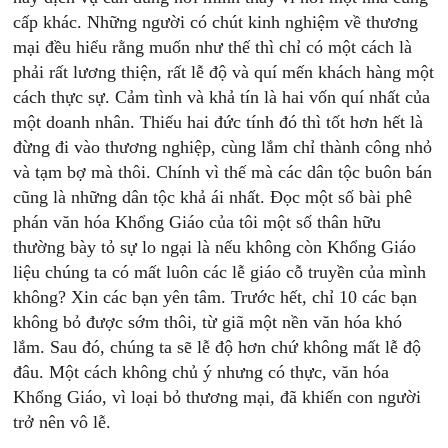
cấp khác. Những người có chút kinh nghiệm về thương
mại đều hiểu rằng muốn như thế thì chỉ có một cách là
phải rất lương thiện, rất lễ độ và quí mến khách hàng một
cách thực sự. Cảm tình và khả tín là hai vốn quí nhất của
một doanh nhân. Thiếu hai đức tính đó thì tốt hơn hết là
đừng đi vào thương nghiệp, cùng lắm chỉ thành công nhỏ
và tạm bợ mà thôi. Chính vì thế mà các dân tộc buôn bán
cũng là những dân tộc khả ái nhất. Đọc một số bài phê
phán văn hóa Khổng Giáo của tôi một số thân hữu
thường bày tỏ sự lo ngại là nếu không còn Khổng Giáo
liệu chúng ta có mất luôn các lễ giáo cỗ truyền của mình
không? Xin các bạn yên tâm. Trước hết, chỉ 10 các bạn
không bỏ được sớm thôi, từ giã một nền văn hóa khó
lắm. Sau đó, chúng ta sẽ lễ độ hơn chứ không mất lễ độ
đâu. Một cách không chủ ý nhưng có thực, văn hóa
Khổng Giáo, vì loại bỏ thương mại, đã khiến con người
trở nên vô lễ.