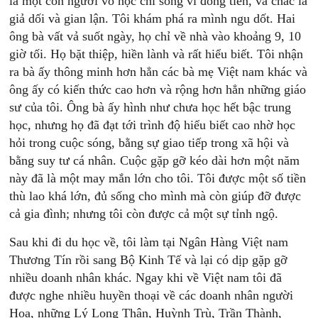
là một con người vô học chỉ sống vì đồng tiền, và chắc là
giả dối và gian lận. Tôi khám phá ra mình ngu dốt. Hai
ông bà vất vả suốt ngày, họ chỉ về nhà vào khoảng 9, 10
giờ tối. Họ bặt thiệp, hiền lành và rất hiểu biết. Tôi nhận
ra bà ấy thông minh hơn hẳn các bà mẹ Việt nam khác và
ông ấy có kiến thức cao hơn và rộng hơn hẳn những giáo
sư của tôi. Ông bà ấy hình như chưa học hết bậc trung
học, nhưng họ đã đạt tới trình độ hiểu biết cao nhờ học
hỏi trong cuộc sóng, bằng sự giao tiếp trong xã hội và
bằng suy tư cá nhân. Cuộc gặp gỡ kéo dài hơn một năm
này đã là một may mắn lớn cho tôi. Tôi được một số tiền
thù lao khá lớn, đủ sống cho mình mà còn giúp đỡ được
cả gia đình; nhưng tôi còn được cả một sự tỉnh ngộ.
Sau khi đi du học về, tôi làm tại Ngân Hàng Việt nam
Thương Tín rồi sang Bộ Kinh Tế và lại có dịp gặp gỡ
nhiều doanh nhân khác. Ngay khi về Việt nam tôi đã
được nghe nhiều huyền thoại về các doanh nhân người
Hoa, những Lý Long Thân, Huỳnh Trù, Trần Thành,