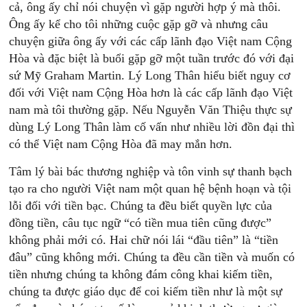
cả, ông ấy chỉ nói chuyện vì gặp người hợp ý mà thôi.
Ông ấy kể cho tôi những cuộc gặp gỡ và nhưng câu
chuyện giữa ông ấy với các cấp lãnh đạo Việt nam Cộng
Hòa và đặc biệt là buổi gặp gỡ một tuần trước đó với đại
sứ Mỹ Graham Martin. Lý Long Thân hiểu biết nguy cơ
đối với Việt nam Cộng Hòa hơn là các cấp lãnh đạo Việt
nam mà tôi thường gặp. Nếu Nguyễn Văn Thiệu thực sự
dùng Lý Long Thân làm cố vấn như nhiều lời đồn đại thì
có thể Việt nam Cộng Hòa đã may mắn hơn.
Tâm lý bài bác thương nghiệp và tôn vinh sự thanh bạch
tạo ra cho người Việt nam một quan hệ bệnh hoạn và tội
lỗi đối với tiền bạc. Chúng ta đều biết quyền lực của
đồng tiền, câu tục ngữ “có tiền mua tiên cũng được”
không phải mới có. Hai chữ nói lái “đầu tiên” là “tiền
đâu” cũng không mới. Chúng ta đều cần tiền và muốn có
tiền nhưng chúng ta không đám công khai kiếm tiền,
chúng ta được giáo dục để coi kiếm tiền như là một sự