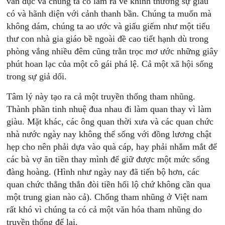
vẩn đục và chúng ta cố làm ra vẻ khinh thường sự giàu
có và hãnh diện với cảnh thanh bần. Chúng ta muốn mà
không dám, chúng ta ao ước và giấu giếm như một tiểu
thư con nhà gia giáo bề ngoài đề cao tiết hạnh dù trong
phòng vắng nhiều đêm cũng trằn trọc mơ ước những giây
phút hoan lạc của một cô gái phá lệ. Cả một xã hội sống
trong sự giả dối.
Tâm lý này tạo ra cả một truyền thống tham nhũng.
Thành phần tinh nhuệ đua nhau đi làm quan thay vì làm
giàu. Mặt khác, các ông quan thời xưa và các quan chức
nhà nước ngày nay không thể sống với đồng lương chật
hẹp cho nên phải dựa vào quà cáp, hay phải nhắm mắt để
các bà vợ ăn tiền thay mình để giữ được một mức sống
đàng hoàng. (Hình như ngày nay đã tiến bộ hơn, các
quan chức thẳng thắn đòi tiền hối lộ chứ không cần qua
một trung gian nào cả). Chống tham nhũng ở Việt nam
rất khó vì chúng ta có cả một văn hóa tham nhũng do
truyền thống để lại.