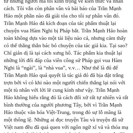
từ những người mà tôi kính trọng về kiến thức và nhân
cách. Tôi vẫn còn phân vân và bài báo của Trần Mạnh
Hảo một phần nào đã giải tỏa cho tôi sự phân vân đó.
Trần Mạnh Hảo đả kích đoạn của tác phẩm thuật lại
chuyện vua Hàm Nghi bị Pháp bắt. Trần Mạnh Hảo hoàn
toàn không dựa vào một tài liệu nào cả, nhưng cảm thấy
có thể thẳng thắn bác bỏ chuyện của tác giả kia. Tại sao?
Chỉ giản dị là tại cách xưng hô. Tác phẩm kia thuật lại
những lời đối đáp của viên công sứ Pháp gọi vua Hàm
Nghi là “ngài”, là “nhà vua”, v.v… Như thế là đủ để
Trần Mạnh Hảo quả quyết là tác giả đó đã bịa đặt trắng
trợn bởi vì có khi nào một người chiến thắng lại nói với
một tù nhân với lời lẽ cung kính như vậy. Trần Mạnh
Hảo không hiểu rằng đó là cách đối xử rất tự nhiên và rất
bình thường của người phương Tây, bởi vì Trần Mạnh
Hảo thuộc văn hóa Việt-Trung, trong đó sự lỗ mãng là
một thông lệ. Những ai đọc truyện Tàu và truyện đã sử
Việt nam đều đã quá quen với ngôn ngữ xỉ vả và thóa mạ