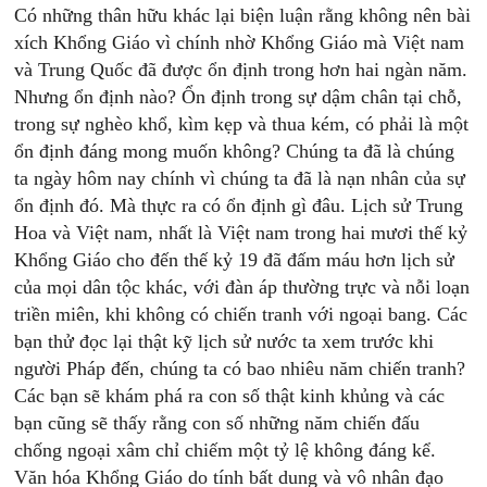
Có những thân hữu khác lại biện luận rằng không nên bài
xích Khổng Giáo vì chính nhờ Khổng Giáo mà Việt nam
và Trung Quốc đã được ổn định trong hơn hai ngàn năm.
Nhưng ổn định nào? Ổn định trong sự dậm chân tại chỗ,
trong sự nghèo khổ, kìm kẹp và thua kém, có phải là một
ổn định đáng mong muốn không? Chúng ta đã là chúng
ta ngày hôm nay chính vì chúng ta đã là nạn nhân của sự
ổn định đó. Mà thực ra có ổn định gì đâu. Lịch sử Trung
Hoa và Việt nam, nhất là Việt nam trong hai mươi thế kỷ
Khổng Giáo cho đến thế kỷ 19 đã đấm máu hơn lịch sử
của mọi dân tộc khác, với đàn áp thường trực và nỗi loạn
triền miên, khi không có chiến tranh với ngoại bang. Các
bạn thử đọc lại thật kỹ lịch sử nước ta xem trước khi
người Pháp đến, chúng ta có bao nhiêu năm chiến tranh?
Các bạn sẽ khám phá ra con số thật kinh khủng và các
bạn cũng sẽ thấy rằng con số những năm chiến đấu
chống ngoại xâm chỉ chiếm một tỷ lệ không đáng kể.
Văn hóa Khổng Giáo do tính bất dung và vô nhân đạo