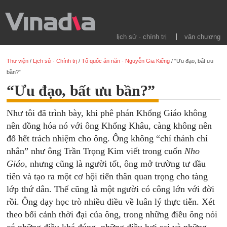
lịch sử · chính trị
văn chương
Thư viện
/
Lịch sử · Chính trị
/
Tổ quốc ăn năn - Nguyễn Gia Kiểng
/
“Ưu đạo, bất ưu
bần?”
“Ưu đạo, bất ưu bần?”
Như tôi đã trình bày, khi phê phán Khổng Giáo không
nên đồng hóa nó với ông Khổng Khâu, càng không nên
đổ hết trách nhiệm cho ông. Ông không “chí thánh chí
nhân” như ông Trần Trọng Kim viết trong cuốn
Nho
Giáo
, nhưng cũng là người tốt, ông mở trường tư đầu
tiên và tạo ra một cơ hội tiến thân quan trọng cho tàng
lớp thứ dân. Thế cũng là một người có công lớn với đời
rồi. Ông dạy học trò nhiều điều về luân lý thực tiễn. Xét
theo bối cảnh thời đại của ông, trong những điều ông nói