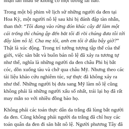
nhận lẫn nhau sẽ không có một tương lai nào.
Trong một bộ phim về lịch sử những người da đen tại
Hoa Kỳ, một người nô lệ sau khi bị đánh đập tàn nhẫn,
than thở: “
Tôi đang vào rừng đón khúc cây để làm một
cái trống thì chúng ập đến bắt tôi đi rồi chúng đưa tôi tới
đây làm nô lệ. Cha mẹ tôi, anh em tôi ở đâu bây giờ?
”
Thật là xúc động. Trong trí tưởng tượng tập thể của thế
giới, việc săn bắt và buôn bán nô lệ đã xảy ra tương tự
như thế, nghĩa là những người da đen châu Phi bị bắt
cóc, dồn xuống tàu và chở qua châu Mỹ. Nhưng theo các
tài liệu khảo cứu nghiêm túc, sự thực đã không xảy ra
như thế. Những người bị đưa sang Mỹ làm nô lệ cũng
không phải là những người xấu số nhất, trái lại họ đã rất
may mắn so với nhiều đồng bào họ.
Không phải các toán thực dân da trắng đã lùng bắt người
da đen. Cũng không phải người da trắng đã chỉ huy các
toán quân da đen đi săn bắt nô lệ. Người phương Tây đã