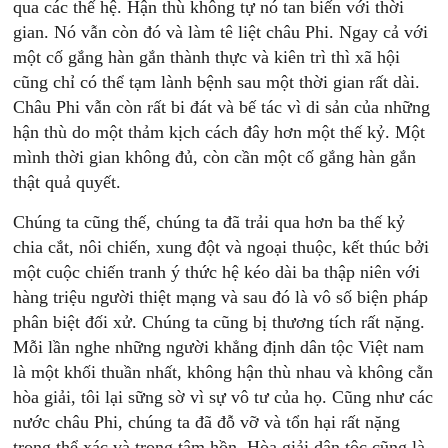
qua các thế hệ. Hận thù không tự nó tan biến với thời
gian. Nó vẫn còn đó và làm tê liệt châu Phi. Ngay cả với
một cố gắng hàn gắn thành thực và kiên trì thì xã hội
cũng chỉ có thể tạm lành bệnh sau một thời gian rất dài.
Châu Phi vẫn còn rất bi đát và bế tác vì di sản của những
hận thù do một thảm kịch cách đây hơn một thế kỷ. Một
mình thời gian không đủ, còn cần một cố gắng hàn gắn
thật quả quyết.
Chúng ta cũng thế, chúng ta đã trải qua hơn ba thế kỷ
chia cắt, nôi chiến, xung đột và ngoại thuộc, kết thúc bởi
một cuộc chiến tranh ý thức hệ kéo dài ba thập niên với
hàng triệu người thiệt mạng và sau đó là vô số biện pháp
phân biệt đối xử. Chúng ta cũng bị thương tích rất nặng.
Mỗi lần nghe những người khẳng định dân tộc Việt nam
là một khối thuần nhất, không hận thù nhau và không cằn
hòa giải, tôi lại sững sờ vì sự vô tư của họ. Cũng như các
nước châu Phi, chúng ta đã đỗ vỡ và tổn hại rất nặng
trong thể xác và trong tâm hồn. Hòa giải dân tộc cũng là