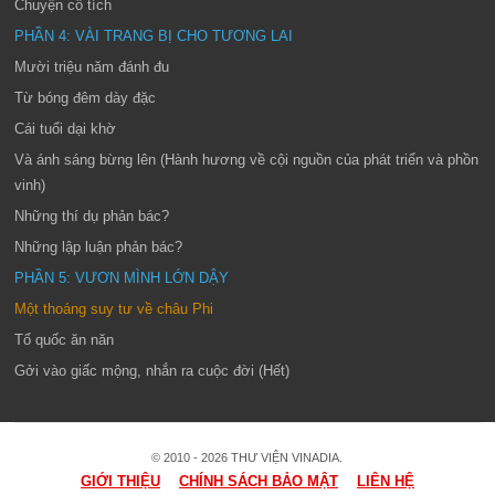
Chuyện cổ tích
PHẦN 4: VÀI TRANG BỊ CHO TƯƠNG LAI
Mười triệu năm đánh đu
Từ bóng đêm dày đặc
Cái tuổi dại khờ
Và ánh sáng bừng lên (Hành hương về cội nguồn của phát triển và phồn
vinh)
Những thí dụ phản bác?
Những lập luận phản bác?
PHẦN 5: VƯƠN MÌNH LỚN DẬY
Một thoáng suy tư về châu Phi
Tổ quốc ăn năn
Gởi vào giấc mộng, nhắn ra cuộc đời (Hết)
© 2010 - 2026 THƯ VIỆN VINADIA.
GIỚI THIỆU
CHÍNH SÁCH BẢO MẬT
LIÊN HỆ