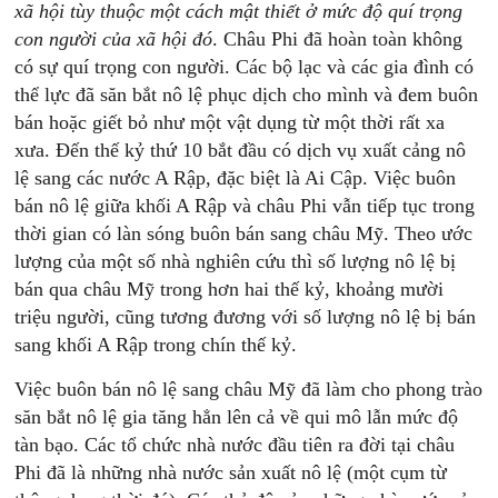
xã hội tùy thuộc một cách mật thiết ở mức độ quí trọng
con người của xã hội đó
. Châu Phi đã hoàn toàn không
có sự quí trọng con người. Các bộ lạc và các gia đình có
thể lực đã săn bắt nô lệ phục dịch cho mình và đem buôn
bán hoặc giết bỏ như một vật dụng từ một thời rất xa
xưa. Đến thế kỷ thứ 10 bắt đầu có dịch vụ xuất cảng nô
lệ sang các nước A Rập, đặc biệt là Ai Cập. Việc buôn
bán nô lệ giữa khối A Rập và châu Phi vẫn tiếp tục trong
thời gian có làn sóng buôn bán sang châu Mỹ. Theo ước
lượng của một số nhà nghiên cứu thì số lượng nô lệ bị
bán qua châu Mỹ trong hơn hai thế kỷ, khoảng mười
triệu người, cũng tương đương với số lượng nô lệ bị bán
sang khối A Rập trong chín thế kỷ.
Việc buôn bán nô lệ sang châu Mỹ đã làm cho phong trào
săn bắt nô lệ gia tăng hẳn lên cả về qui mô lẫn mức độ
tàn bạo. Các tổ chức nhà nước đầu tiên ra đời tại châu
Phi đã là những nhà nước sản xuất nô lệ (một cụm từ