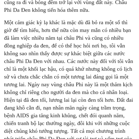
cũng ra đi và bóng đêm trở lại với vùng đất này. Châu
Phi Da Đen không tiến hóa thêm nữa.
Một cảm giác kỳ lạ khác là mặc dù đã bỏ ra một số thì
giờ để tìm hiểu, hơn thế nữa còn may mắn có nhiều bạn
đã làm việc nhiều năm tại châu Phi và cũng có nhiều
đồng nghiệp da đen, để có thể học hỏi nơi họ, tôi vẫn
không sao nhìn thấy được sự khác biệt giữa các nước
châu Phi Da Đen với nhau. Các nước này đối với tôi vẫn
chỉ là một khối lạc hậu, có quá khứ nhưng không có lịch
sử và chưa chắc chắn có một tương lai đáng gọi là một
tương lai. Ngày nay vùng châu Phi này là một thảm kịch
không chỉ riêng cho người da đen mà cho cả nhân loại.
Hiện tại đã đen tối, lương lai lại còn đen tối hơn. Đất đai
đang khô cằn đi, nạn nhân mãn ngày càng trầm trọng,
bệnh AIDS gia tăng kinh khủng, chết đói quanh năm,
chiến tranh bộ lạc thường ngày, đôi khi với những cuộc
diệt chủng khó tưởng tượng. Tất cả mọi chương trình
phát triển châu Phi Da Đen với sự tài trợ và yểm trợ của