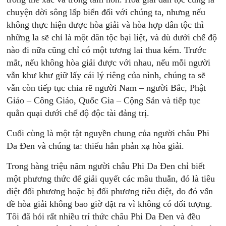
chuyện dời sông lấp biển đối với chúng ta, nhưng nếu
không thực hiện được hòa giải và hòa hợp dân tộc thì
những la sẽ chỉ là một dân tộc bại liệt, và dù dưới chế độ
nào đi nữa cũng chỉ có một tương lai thua kém. Trước
mắt, nếu không hòa giải được với nhau, nếu mỗi người
vẫn khư khư giữ lấy cái lý riêng của nình, chúng ta sẽ
vẫn còn tiếp tục chia rẽ người Nam – người Bắc, Phật
Giáo – Công Giáo, Quốc Gia – Cộng Sản và tiếp tục
quằn quại dưới chế độ độc tài đảng trị.
Cuối cùng là một tật nguyền chung của người châu Phi
Da Đen và chúng ta: thiếu hẳn phản xạ hòa giải.
Trong hàng triệu năm người châu Phi Da Đen chỉ biết
một phương thức để giải quyết các mâu thuẫn, đó là tiêu
diệt đối phương hoặc bị đối phương tiêu diệt, do đó vấn
đề hòa giải không bao giờ đặt ra vì không có đối tượng.
Tôi đã hỏi rất nhiều trí thức châu Phi Da Đen và đều