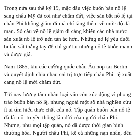
Trong nửa sau thế kỷ 19, mặc dầu việc buôn bán nô lệ
sang châu Mỹ đã coi như chấm đứt, việc săn bắt nô lệ tại
châu Phi không giảm đi mà chỉ tăng thêm về mức độ dã
man. Số cầu về nô lệ giảm đi càng khiến các nhà nước
sản xuất nô lệ trở nên tàn ác hơn. Những nô lệ yếu đuổi
bị tàn sát thẳng tay để chỉ giữ lại những nô lệ khỏe mạnh
và được giá.
Năm 1885, khi các cường quốc châu Âu họp tại Berlin
và quyết định chia nhau cai trị trực tiếp châu Phi, tệ xuất
cảng nô lệ mới chấm dứt.
Tới nay lương tâm nhân loại vẫn còn xúc động vì phong
trào buôn bán nô lệ, nhưng ngoài một số nhà nghiên cứu
ít ai tìm hiểu thực chất của nó. Tập quán buôn bán nô lệ
đã là một truyền thống lâu đời của người châu Phi.
Nhưng, như mọi tập quán, nó đã được thời gian bình
thường hóa. Người châu Phi, kể cả những nạn nhân, đều