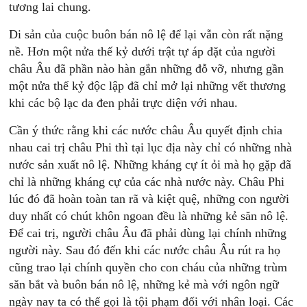
tương lai chung.
Di sản của cuộc buôn bán nô lệ để lại vẫn còn rất nặng
nề. Hơn một nửa thế kỷ dưới trật tự áp đặt của người
châu Âu đã phần nào hàn gắn những đỗ vỡ, nhưng gần
một nửa thế kỷ độc lập đã chỉ mở lại những vết thương
khi các bộ lạc da đen phải trực diện với nhau.
Cần ý thức rằng khi các nước châu Âu quyết định chia
nhau cai trị châu Phi thì tại lục địa này chỉ có những nhà
nước sản xuất nô lệ. Những kháng cự ít ỏi mà họ gặp đã
chỉ là những kháng cự của các nhà nước này. Châu Phi
lúc đó đã hoàn toàn tan rã và kiệt quệ, những con người
duy nhất có chút khôn ngoan đều là những kẻ săn nô lệ.
Để cai trị, người châu Âu đã phải dùng lại chính những
người này. Sau đó đến khi các nước châu Âu rút ra họ
cũng trao lại chính quyền cho con cháu của những trùm
săn bắt và buôn bán nô lệ, những kẻ mà với ngôn ngữ
ngày nay ta có thể gọi là tội phạm đối với nhân loại. Các