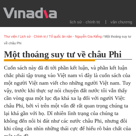
lịch sử · chính trị
văn chương
Thư viện
/
Lịch sử · Chính trị
/
Tổ quốc ăn năn - Nguyễn Gia Kiểng
/
Một thoáng suy tư
về châu Phi
Một thoáng suy tư về châu Phi
Cuốn sách này đã đi tới phần kết luận, và phần kết luận
chắc phải tập trung vào Việt nam vì đây là cuốn sách của
một người Việt nam viết cho những người Việt nam. Tuy
vậy, trước khi thực sự nói chuyện đất nước tôi vẫn thấy
cần vòng qua một lục địa khá xa lạ đối với người Việt:
châu Phi, bởi vì trên một vấn đề rất quan trọng chúng ta
lại khá gần với họ. Dĩ nhiên lình trạng của chúng ta
không đến nôi bi đát như các nước châu Phi, nhưng đôi
khi cũng cần nhìn những thái cực để hiểu rõ bản chất của