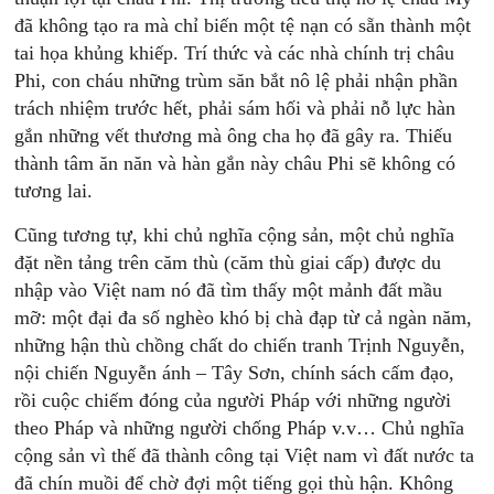
đã không tạo ra mà chỉ biến một tệ nạn có sẵn thành một
tai họa khủng khiếp. Trí thức và các nhà chính trị châu
Phi, con cháu những trùm săn bắt nô lệ phải nhận phần
trách nhiệm trước hết, phải sám hối và phải nỗ lực hàn
gắn những vết thương mà ông cha họ đã gây ra. Thiếu
thành tâm ăn năn và hàn gắn này châu Phi sẽ không có
tương lai.
Cũng tương tự, khi chủ nghĩa cộng sản, một chủ nghĩa
đặt nền tảng trên căm thù (căm thù giai cấp) được du
nhập vào Việt nam nó đã tìm thấy một mảnh đất mầu
mỡ: một đại đa số nghèo khó bị chà đạp từ cả ngàn năm,
những hận thù chồng chất do chiến tranh Trịnh Nguyễn,
nội chiến Nguyễn ánh – Tây Sơn, chính sách cấm đạo,
rồi cuộc chiếm đóng của người Pháp với những người
theo Pháp và những người chống Pháp v.v… Chủ nghĩa
cộng sản vì thế đã thành công tại Việt nam vì đất nước ta
đã chín muồi để chờ đợi một tiếng gọi thù hận. Không