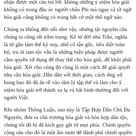
nhận được một câu trả lời: không những ý niệm hòa giải
không có trong đầu óc người châu Phi mà ngay cả từ ngữ
hòa giải cũng không có trong bất cứ một thổ ngữ nào.
Chúng ta không đến nỗi như vậy, nhưng tật nguyền của
chúng ta cũng rất trầm trọng. Kề từ đời nhà Trần, nghĩa
là từ gần tám thế kỷ nay, nhổ cỏ tận gốc, tiêu diệt toàn
bộ, tru di tam tộc vẫn là những biện pháp được người
cầm quyền sử dụng để thay thế cho hòa giải, để khỏi phải
hòa giải. Xét cho cùng đó cũng là một cách để giải quyết
nhu cầu hòa giải. Dần dần với thời gian, cách ứng xử
hung bạo đó đã ăn rễ vào tâm lý tập thể và làm cho ý
niệm hòa giải trở thành xa lạ và bất bình thường đối với
người Việt.
Khi nhóm Thông Luận, sau này là Tập Hợp Dân Chủ Đa
Nguyên, đưa ra chủ trương hòa giải và hòa hợp dân tộc,
chúng tôi đã bị đã kích gay gắt từ mọi phía. Chính quyền
cộng sản cho đó là một âm mưu để đánh phá chính quyền