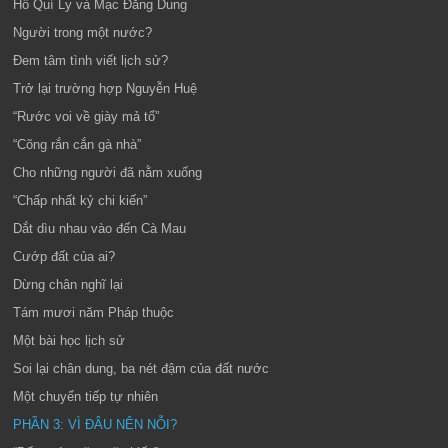
Hồ Quí Ly và Mạc Đăng Dung
Người trong một nước?
Đem tâm tình viết lịch sử?
Trở lại trường hợp Nguyễn Huệ
“Rước voi về giày mả tổ”
“Cõng rắn cắn gà nhà”
Cho những người đã nằm xuống
“Chấp nhất kỷ chi kiến”
Dắt dìu nhau vào đến Cà Mau
Cướp đất của ai?
Dừng chân nghĩ lại
Tám mươi năm Pháp thuộc
Một bài học lịch sử
Soi lại chân dung, ba nét đậm của đất nước
Một chuyển tiếp tự nhiên
PHẦN 3: VÌ ĐÂU NÊN NỖI?