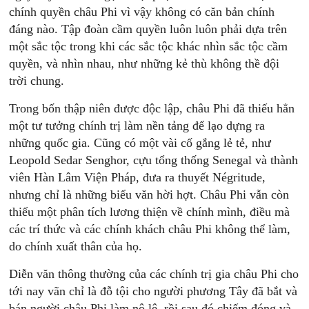
chính quyền châu Phi vì vậy không có căn bản chính
đáng nào. Tập đoàn cầm quyền luôn luôn phải dựa trên
một sắc tộc trong khi các sắc tộc khác nhìn sắc tộc cầm
quyền, và nhìn nhau, như những kẻ thù không thề đội
trời chung.
Trong bốn thập niên được độc lập, châu Phi đã thiếu hẳn
một tư tưởng chính trị làm nền tảng để lạo dựng ra
những quốc gia. Cũng có một vài cố gắng lẻ tẻ, như
Leopold Sedar Senghor, cựu tổng thống Senegal và thành
viên Hàn Lâm Viện Pháp, đưa ra thuyết Négritude,
nhưng chỉ là những biểu văn hời hợt. Châu Phi vẫn còn
thiếu một phân tích lương thiện về chính mình, điều mà
các trí thức và các chính khách châu Phi không thể làm,
do chính xuất thân của họ.
Diễn văn thông thường của các chính trị gia châu Phi cho
tới nay vãn chỉ là đỗ tội cho người phương Tây đã bắt và
bán người châu Phi làm nô lệ, rồi sau đó chiếm đóng và