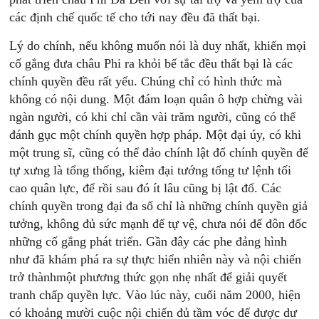
các định chế quốc tế cho tới nay đều đã thất bại.
Lý do chính, nếu không muốn nói là duy nhất, khiến mọi
cố gắng đưa châu Phi ra khỏi bế tắc đều thất bại là các
chính quyền đều rất yếu. Chúng chỉ có hình thức mà
không có nội dung. Một đám loạn quân ô hợp chừng vài
ngàn người, có khi chỉ cần vài trăm người, cũng có thể
đánh gục một chính quyền hợp pháp. Một đại úy, có khi
một trung sĩ, cũng có thể đảo chính lật đổ chính quyền để
tự xưng là tổng thống, kiêm đại tướng tổng tư lệnh tối
cao quân lực, để rồi sau đó ít lâu cũng bị lật đổ. Các
chính quyền trong đại đa số chỉ là những chính quyền giả
tưởng, không đủ sức mạnh để tự vệ, chưa nói để đôn đốc
những cố gắng phát triển. Gần đây các phe đảng hình
như đã khám phá ra sự thực hiển nhiên này và nội chiến
trở thànhmột phương thức gọn nhẹ nhất để giải quyết
tranh chấp quyền lực. Vào lúc này, cuối năm 2000, hiện
có khoảng mười cuộc nội chiến đủ tầm vóc để được dư