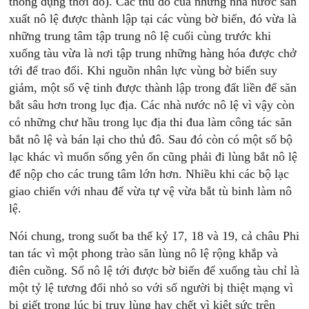
thông dụng thời đó). Các thủ đô của những nhà nước sản
xuất nô lệ được thành lập tại các vùng bờ biển, đó vừa là
những trung tâm tập trung nô lệ cuối cùng trước khi
xuống tàu vừa là nơi tập trung những hàng hóa được chở
tới để trao đổi. Khi nguồn nhân lực vùng bờ biển suy
giảm, một số vệ tinh được thành lập trong đất liền để săn
bắt sâu hơn trong lục địa. Các nhà nước nô lệ vì vậy còn
có những chư hầu trong lục địa thi đua làm công tác săn
bắt nô lệ và bán lại cho thủ đô. Sau đó còn có một số bộ
lạc khác vì muốn sống yên ổn cũng phải đi lùng bắt nô lệ
để nộp cho các trung tâm lớn hơn. Nhiều khi các bộ lạc
giao chiến với nhau để vừa tự vệ vừa bắt tù binh làm nô
lệ.
Nói chung, trong suốt ba thế kỷ 17, 18 và 19, cả châu Phi
tan tác vì một phong trào săn lùng nô lệ rộng khắp và
điên cuồng. Số nô lệ tới được bờ biển để xuống tàu chỉ là
một tỷ lệ tương đối nhỏ so với số người bị thiệt mạng vì
bị giết trong lúc bị truy lùng hay chết vì kiệt sức trên