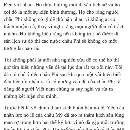
Đen với nhau. Họ thừa hưởng một di sản lịch sử và họ
coi đó là một sự kiện bình thường. Họ cho rằng người
châu Phi không có gì để thù hận nhau vì không ai có
trách nhiệm cả, thay vì nghĩ rằng mọi người đều có trách
nhiệm. Họ không hiểu rằng nếu không trút bỏ được di
sản lịch sử đó thì các nước châu Phi sẽ không có một
tương lai nào cả.
Tôi không phải là một nhà nghiên cứu để có thể bỏ thì
giờ tìm hiểu những vấn đề tại lục địa rất xa xôi này. Tôi
đã chỉ chú ý đến châu Phi sau khi qua một vài hiểu biết
đầu tiên tôi nhận ra là có những vấn đề của châu Phi rất
đáng để người Việt nam chúng ta suy nghi và rút ra
những kết luận cho mình.
Trước hết là về chính thảm kịch buôn bán nô lệ. Yêu cầu
nhân lực nô lệ của châu Mỹ đã tạo ra thảm kịch săn lùng
man rợ trong hơn hai thế kỷ bởi vì nó đã gặp môi trường
thuận lợi tại châu Phi. Thị trường tiêu thụ nô lệ châu Mỹ