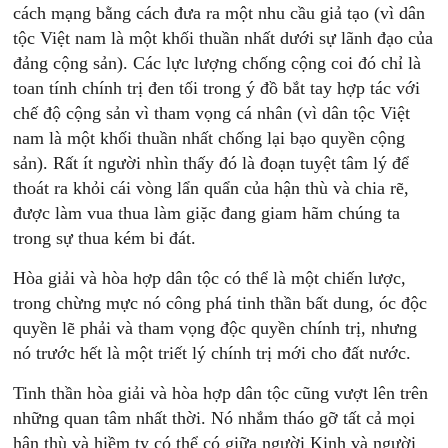
cách mạng bằng cách đưa ra một nhu cầu giả tạo (vì dân
tộc Việt nam là một khối thuần nhất dưới sự lãnh đạo của
đảng cộng sản). Các lực lượng chống cộng coi đó chỉ là
toan tính chính trị đen tối trong ý đồ bắt tay hợp tác với
chế độ cộng sản vì tham vọng cá nhân (vì dân tộc Việt
nam là một khối thuần nhất chống lại bạo quyền cộng
sản). Rất ít người nhìn thấy đó là đoạn tuyệt tâm lý để
thoát ra khỏi cái vòng lẩn quẩn của hận thù và chia rẽ,
được làm vua thua làm giặc đang giam hãm chúng ta
trong sự thua kém bi đát.
Hòa giải và hòa hợp dân tộc có thể là một chiến lược,
trong chừng mực nó công phá tinh thần bất dung, óc độc
quyền lẽ phải và tham vọng độc quyền chính trị, nhưng
nó trước hết là một triết lý chính trị mới cho đất nước.
Tinh thần hòa giải và hòa hợp dân tộc cũng vượt lên trên
những quan tâm nhất thời. Nó nhắm tháo gỡ tất cả mọi
hận thù và hiềm tỵ có thể có giữa người Kinh và người