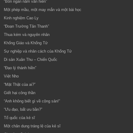
“Bốn ngàn năm văn hiến”
Một phép mầu, một may mắn và một bài học
Kinh nghiệm Cao Ly
“Đoạn Trường Tân Thanh”
Thua kém và nguyên nhân
Khổng Giáo và Khổng Tử
Sự nghiệp và nhân cách của Khổng Tử
Di sản Xuân Thu – Chiến Quốc
“Đạo lý thánh hiền”
Việt Nho
“Mặt Thật của ai?”
Giết hại công thần
“Anh không biết gì về cộng sản!”
“Ưu đạo, bất ưu bần?”
Tổ quốc của kẻ sĩ
Một chân dung tráng lệ của kẻ sĩ