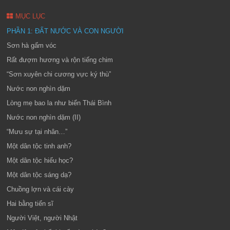
MỤC LỤC
PHẦN 1: ĐẤT NƯỚC VÀ CON NGƯỜI
Sơn hà gấm vóc
Rất đượm hương và rộn tiếng chim
“Sơn xuyên chi cương vực ký thù”
Nước non nghìn dặm
Lòng mẹ bao la như biển Thái Bình
Nước non nghìn dặm (II)
“Mưu sự tại nhân…”
Một dân tộc tinh anh?
Một dân tộc hiếu học?
Một dân tộc sáng dạ?
Chuồng lợn và cái cày
Hai bằng tiến sĩ
Người Việt, người Nhật