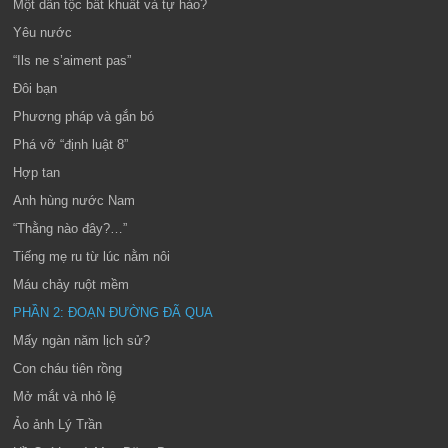
Một dân tộc bất khuất và tự hào?
Yêu nước
“Ils ne s’aiment pas”
Đôi bạn
Phương pháp và gắn bó
Phá vỡ “định luật 8”
Hợp tan
Anh hùng nước Nam
“Thằng nào đây?…”
Tiếng mẹ ru từ lúc nằm nôi
Máu chảy ruột mềm
PHẦN 2: ĐOẠN ĐƯỜNG ĐÃ QUA
Mấy ngàn năm lịch sử?
Con cháu tiên rồng
Mở mắt và nhỏ lệ
Ảo ảnh Lý Trần