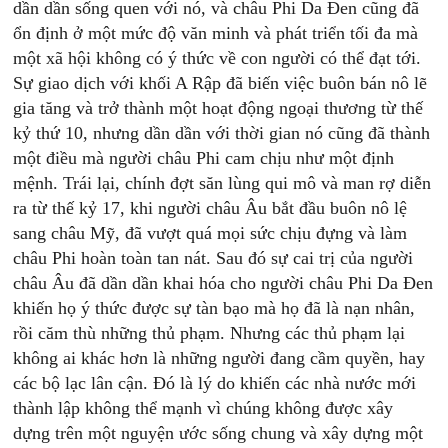
dần dần sống quen với nó, và châu Phi Da Đen cũng đã
ổn định ở một mức độ văn minh và phát triển tối đa mà
một xã hội không có ý thức về con người có thể đạt tới.
Sự giao dịch với khối A Rập đã biến việc buôn bán nô lẽ
gia tăng và trở thành một hoạt động ngoại thương từ thế
kỷ thứ 10, nhưng dần dần với thời gian nó cũng đã thành
một điều mà người châu Phi cam chịu như một định
mệnh. Trái lại, chính đợt săn lùng qui mô và man rợ diễn
ra từ thế kỷ 17, khi người châu Âu bắt đầu buôn nô lệ
sang châu Mỹ, đã vượt quá mọi sức chịu đựng và làm
châu Phi hoàn toàn tan nát. Sau đó sự cai trị của người
châu Âu đã dần dần khai hóa cho người châu Phi Da Đen
khiến họ ý thức được sự tàn bạo mà họ đã là nạn nhân,
rồi căm thù những thủ phạm. Nhưng các thủ phạm lại
không ai khác hơn là những người đang cầm quyền, hay
các bộ lạc lân cận. Đó là lý do khiến các nhà nước mới
thành lập không thể mạnh vì chúng không được xây
dựng trên một nguyện ước sống chung và xây dựng một