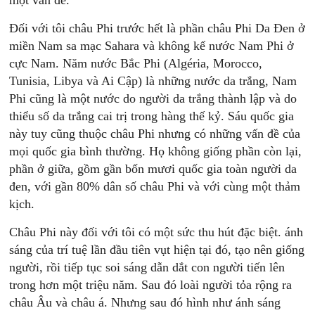
một vấn đề.
Đối với tôi châu Phi trước hết là phần châu Phi Da Đen ở
miền Nam sa mạc Sahara và không kể nước Nam Phi ở
cực Nam. Năm nước Bắc Phi (Algéria, Morocco,
Tunisia, Libya và Ai Cập) là những nước da trắng, Nam
Phi cũng là một nước do người da trắng thành lập và do
thiểu số da trắng cai trị trong hàng thế kỷ. Sáu quốc gia
này tuy cũng thuộc châu Phi nhưng có những vấn đề của
mọi quốc gia bình thường. Họ không giống phần còn lại,
phần ở giữa, gồm gần bốn mươi quốc gia toàn người da
đen, với gần 80% dân số châu Phi và với cùng một thảm
kịch.
Châu Phi này đối với tôi có một sức thu hút đặc biệt. ánh
sáng của trí tuệ lần đầu tiên vụt hiện tại đó, tạo nên giống
người, rồi tiếp tục soi sáng dẫn dắt con người tiến lên
trong hơn một triệu năm. Sau đó loài người tỏa rộng ra
châu Âu và châu á. Nhưng sau đó hình như ánh sáng