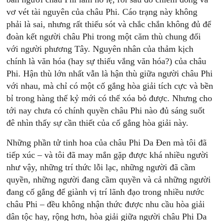
vơ vét tài nguyên của châu Phi. Cáo trạng này không
phải là sai, nhưng rất thiếu sót và chắc chắn không đủ để
đoàn kết người châu Phi trong một căm thù chung đối
với người phương Tây. Nguyên nhân của thảm kịch
chính là văn hóa (hay sự thiếu vắng văn hóa?) của châu
Phi. Hận thù lớn nhất vẫn là hận thù giữa người châu Phi
với nhau, mà chỉ có một cố gắng hòa giải tích cực và bền
bỉ trong hàng thế kỷ mới có thể xóa bỏ được. Nhưng cho
tới nay chưa có chính quyền châu Phi nào đủ sáng suốt
đê nhìn thấy sự cần thiết của cố gắng hòa giải này.
Những phần tử tinh hoa của châu Phi Da Đen mà tôi đã
tiếp xúc – và tôi đã may mắn gặp được khá nhiều người
như vậy, những trí thức lỗi lạc, những người đã cầm
quyền, những người đang cầm quyền và cả những người
đang cố gắng để giành vị trí lãnh đạo trong nhiều nước
châu Phi – đều không nhận thức được nhu cầu hòa giải
dân tộc hay, rộng hơn, hòa giải giữa người châu Phi Da