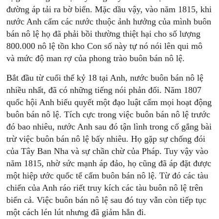
đường áp tải ra bờ biển. Mặc dầu vậy, vào năm 1815, khi
nước Anh cấm các nước thuộc ảnh hưởng của mình buôn
bán nô lệ họ đã phải bồi thường thiệt hại cho số lượng
800.000 nô lệ tồn kho Con số này tự nó nói lên qui mô
và mức độ man rợ của phong trào buôn bán nô lệ.
Bắt đầu từ cuối thế kỷ 18 tại Anh, nước buôn bán nô lệ
nhiều nhất, đã có những tiếng nói phản đối. Năm 1807
quốc hội Anh biểu quyết một đạo luật cấm mọi hoạt động
buôn bán nô lệ. Tích cực trong việc buôn bán nô lệ trước
đó bao nhiêu, nước Anh sau đó tận lình trong cố gắng bài
trừ việc buôn bán nô lệ bấy nhiêu. Họ gặp sự chống đói
của Tây Ban Nha và sự chần chừ của Pháp. Tuy vậy vào
năm 1815, nhờ sức mạnh áp đảo, họ cũng đã áp đặt được
một hiệp ước quốc tế cấm buôn bán nô lệ. Từ đó các tàu
chiến của Anh ráo riết truy kích các tàu buôn nô lệ trên
biển cả. Việc buôn bán nô lệ sau đó tuy vẫn còn tiếp tục
một cách lén lút nhưng đã giảm hẳn đi.