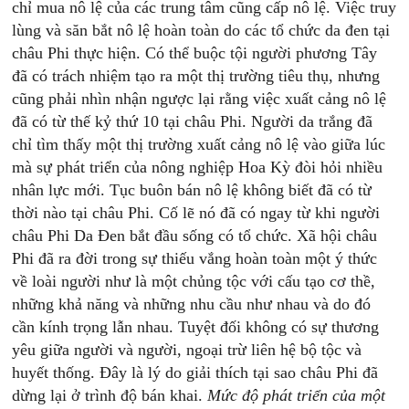
chỉ mua nô lệ của các trung tâm cũng cấp nô lệ. Việc truy
lùng và săn bắt nô lệ hoàn toàn do các tổ chức da đen tại
châu Phi thực hiện. Có thể buộc tội người phương Tây
đã có trách nhiệm tạo ra một thị trường tiêu thụ, nhưng
cũng phải nhìn nhận ngược lại rằng việc xuất cảng nô lệ
đã có từ thế kỷ thứ 10 tại châu Phi. Người da trắng đã
chỉ tìm thấy một thị trường xuất cảng nô lệ vào giữa lúc
mà sự phát triển của nông nghiệp Hoa Kỳ đòi hỏi nhiều
nhân lực mới. Tục buôn bán nô lệ không biết đã có từ
thời nào tại châu Phi. Cố lẽ nó đã có ngay từ khi người
châu Phi Da Đen bắt đầu sống có tổ chức. Xã hội châu
Phi đã ra đời trong sự thiếu vắng hoàn toàn một ý thức
về loài người như là một chủng tộc với cấu tạo cơ thề,
những khả năng và những nhu cầu như nhau và do đó
cần kính trọng lẫn nhau. Tuyệt đối không có sự thương
yêu giữa người và người, ngoại trừ liên hệ bộ tộc và
huyết thống. Đây là lý do giải thích tại sao châu Phi đã
dừng lại ở trình độ bán khai.
Mức độ phát triển của một