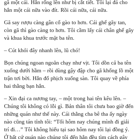
gã một cái. Hắn rống lên như bị cắt tiết. Tôi lại đá cho
hắn một cái nữa vào đít. Rồi cái nữa, cái nữa.
Gã say rượu càng gân cổ gào to hơn. Cái ghế gãy tan,
còn gã thì gào càng to hơn. Tôi cầm lấy cái chân ghế gãy
và khua khua trước mặt ba tên.
– Cút khỏi đây nhanh lên, lũ chó!
Bọn chúng ngoan ngoãn chạy như vịt. Tôi dồn cả ba tên
xuống dưới hầm – rồi dùng gậy đập cho gã khổng lồ một
trận tơi bời. Hắn đổ phịch xuống sàn. Tôi quay về phía
hai thằng bạn hắn.
– Xin đại ca nương tay, – một trong hai tên kêu lên. –
Chúng tôi không có lỗi gì. Bản thân tôi chưa bao giờ đến
những quán như thế này. Cái thằng cha bê tha ấy ngày
nào cũng tán tỉnh tôi: “Tối hôm nay chúng mình đi giải
trí đi…” Tôi không hiểu tại sao hôm nay tôi lại đồng ý.
Ở bất cứ quán nào chúng tôi đến hắn đều tìm cách gây