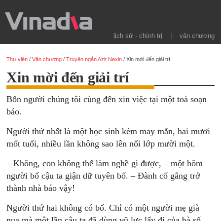
lịch sử · chính trị
văn chương
Thư viện
/
Văn chương
/
Truyện ngắn Azit Nexin
/
Xin mời đến giải trí
Xin mời đến giải trí
Bốn người chúng tôi cùng đến xin việc tại một toà soạn
báo.
Người thứ nhất là một học sinh kém may mắn, hai mươi
mốt tuổi, nhiều lần không sao lên nổi lớp mười một.
– Không, con không thể làm nghề gì được, – một hôm
người bố cậu ta giận dữ tuyên bố. – Đành cố gắng trở
thành nhà báo vậy!
Người thứ hai không có bố. Chỉ có một người mẹ già
nua mà một lần cậu ta đã dùng vũ lực lấy đi của bà số