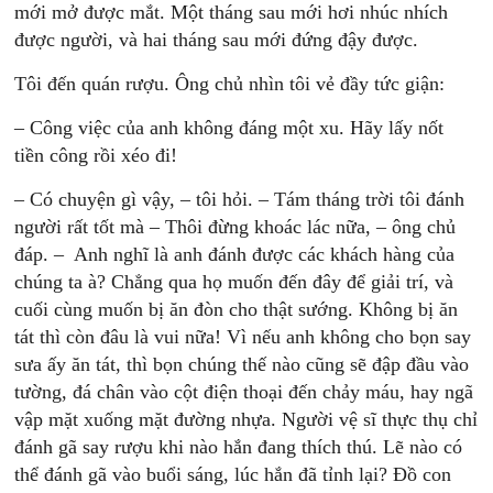
mới mở được mắt. Một tháng sau mới hơi nhúc nhích
được người, và hai tháng sau mới đứng đậy được.
Tôi đến quán rượu. Ông chủ nhìn tôi vẻ đầy tức giận:
– Công việc của anh không đáng một xu. Hãy lấy nốt
tiền công rồi xéo đi!
– Có chuyện gì vậy, – tôi hỏi. – Tám tháng trời tôi đánh
người rất tốt mà – Thôi đừng khoác lác nữa, – ông chủ
đáp. – Anh nghĩ là anh đánh được các khách hàng của
chúng ta à? Chẳng qua họ muốn đến đây để giải trí, và
cuối cùng muốn bị ăn đòn cho thật sướng. Không bị ăn
tát thì còn đâu là vui nữa! Vì nếu anh không cho bọn say
sưa ấy ăn tát, thì bọn chúng thế nào cũng sẽ đập đầu vào
tường, đá chân vào cột điện thoại đến chảy máu, hay ngã
vập mặt xuống mặt đường nhựa. Người vệ sĩ thực thụ chỉ
đánh gã say rượu khi nào hắn đang thích thú. Lẽ nào có
thể đánh gã vào buổi sáng, lúc hắn đã tỉnh lại? Đồ con