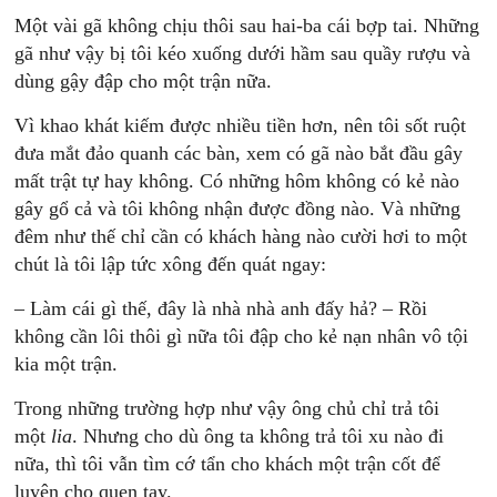
Một vài gã không chịu thôi sau hai-ba cái bợp tai. Những
gã như vậy bị tôi kéo xuống dưới hầm sau quầy rượu và
dùng gậy đập cho một trận nữa.
Vì khao khát kiếm được nhiều tiền hơn, nên tôi sốt ruột
đưa mắt đảo quanh các bàn, xem có gã nào bắt đầu gây
mất trật tự hay không. Có những hôm không có kẻ nào
gây gổ cả và tôi không nhận được đồng nào. Và những
đêm như thế chỉ cần có khách hàng nào cười hơi to một
chút là tôi lập tức xông đến quát ngay:
– Làm cái gì thế, đây là nhà nhà anh đấy hả? – Rồi
không cần lôi thôi gì nữa tôi đập cho kẻ nạn nhân vô tội
kia một trận.
Trong những trường hợp như vậy ông chủ chỉ trả tôi
một
lia
. Nhưng cho dù ông ta không trả tôi xu nào đi
nữa, thì tôi vẫn tìm cớ tẩn cho khách một trận cốt để
luyện cho quen tay.