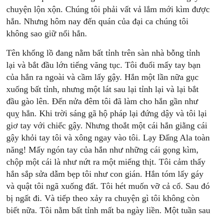
chuyện lộn xộn. Chúng tôi phải vất vả lắm mới kìm được
hắn. Nhưng hôm nay đến quán của đại ca chúng tôi
không sao giữ nổi hắn.
Tên khổng lồ đang nằm bất tỉnh trên sàn nhà bỗng tỉnh
lại và bắt đầu lớn tiếng văng tục. Tôi đuổi mấy tay bạn
của hắn ra ngoài và cầm lấy gậy. Hắn một lần nữa gục
xuống bất tỉnh, nhưng một lát sau lại tỉnh lại và lại bắt
đầu gào lên. Đến nửa đêm tôi đã làm cho hắn gần như
quỵ hẳn. Khi trời sáng gã hộ pháp lại đứng dậy và tôi lại
giơ tay với chiếc gậy. Nhưng thoắt một cái hắn giằng cái
gậy khỏi tay tôi và xông ngay vào tôi. Lạy Đấng Ala toàn
năng! Mấy ngón tay của hắn như những cái gọng kìm,
chộp một cái là như nứt ra một miếng thịt. Tôi cảm thấy
hắn sắp sửa dẫm bẹp tôi như con gián. Hắn tóm lấy gáy
và quật tôi ngã xuống đất. Tôi hét muốn vỡ cả cổ. Sau đó
bị ngất đi. Và tiếp theo xảy ra chuyện gì tôi không còn
biết nữa. Tôi nằm bất tỉnh mất ba ngày liền. Một tuần sau