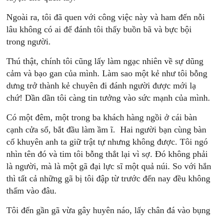
Ngoài ra, tôi đã quen với công việc này và ham đến nỗi
lâu không có ai để đánh tôi thấy buồn bã và bực bội
trong người.
Thú thật, chính tôi cũng lấy làm ngạc nhiên về sự dũng
cảm và bạo gan của mình. Làm sao một kẻ như tôi bỗng
dưng trở thành kẻ chuyên đi đánh người được mới lạ
chứ! Dần dần tôi càng tin tưởng vào sức mạnh của mình.
Có một đêm, một trong ba khách hàng ngồi ở cái bàn
cạnh cửa sổ, bắt đầu làm ầm ĩ. Hai người bạn cùng bàn
cố khuyên anh ta giữ trật tự nhưng không được. Tôi ngó
nhìn tên đó và tim tôi bỗng thắt lại vì sợ. Đó không phải
là người, mà là một gã đại lực sĩ một quả núi. So với hắn
thì tất cả những gã bị tôi đập từ trước đến nay đều không
thấm vào đâu.
Tôi đến gần gã vừa gây huyên náo, lấy chân đá vào bụng