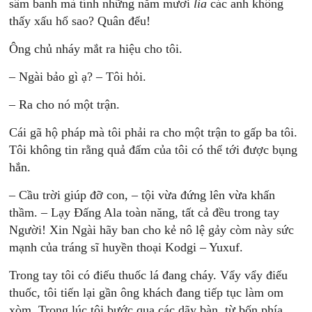
sâm banh mà tính những năm mươi
lia
các anh không
thấy xấu hổ sao? Quân đểu!
Ông chủ nháy mắt ra hiệu cho tôi.
– Ngài bảo gì ạ? – Tôi hỏi.
– Ra cho nó một trận.
Cái gã hộ pháp mà tôi phải ra cho một trận to gấp ba tôi.
Tôi không tin rằng quả đấm của tôi có thể tới được bụng
hắn.
– Cầu trời giúp đỡ con, – tội vừa đứng lên vừa khấn
thầm. – Lạy Đấng Ala toàn năng, tất cả đều trong tay
Người! Xin Ngài hãy ban cho kẻ nô lệ gảy còm này sức
mạnh của tráng sĩ huyền thoại Kodgi – Yuxuf.
Trong tay tôi có điếu thuốc lá đang cháy. Vẩy vẩy điếu
thuốc, tôi tiến lại gần ông khách đang tiếp tục làm om
xòm. Trong lúc tôi bước qua các dãy bàn, từ bốn phía