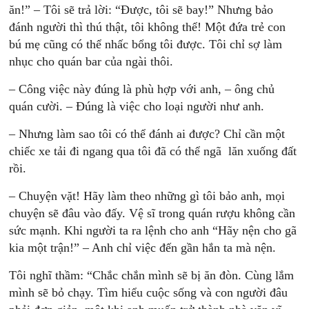
ăn!” – Tôi sẽ trả lời: “Được, tôi sẽ bay!” Nhưng bảo
đánh người thì thú thật, tôi không thể! Một đứa trẻ con
bú mẹ cũng có thể nhấc bổng tôi được. Tôi chỉ sợ làm
nhục cho quán bar của ngài thôi.
– Công việc này đúng là phù hợp với anh, – ông chủ
quán cười. – Đúng là việc cho loại người như anh.
– Nhưng làm sao tôi có thể đánh ai được? Chỉ cần một
chiếc xe tải đi ngang qua tôi đã có thể ngã lăn xuống đất
rồi.
– Chuyện vặt! Hãy làm theo những gì tôi bảo anh, mọi
chuyện sẽ đâu vào đấy. Vệ sĩ trong quán rượu không cần
sức mạnh. Khi người ta ra lệnh cho anh “Hãy nện cho gã
kia một trận!” – Anh chỉ việc đến gần hắn ta mà nện.
Tôi nghĩ thầm: “Chắc chắn mình sẽ bị ăn đòn. Cùng lắm
mình sẽ bỏ chạy. Tìm hiểu cuộc sống và con người đâu