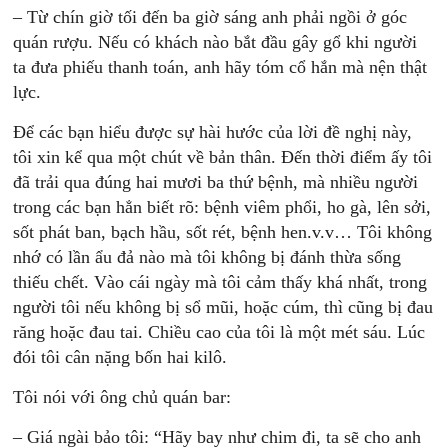
– Từ chín giờ tối đến ba giờ sáng anh phải ngồi ở góc
quán rượu. Nếu có khách nào bắt đầu gây gổ khi người
ta đưa phiếu thanh toán, anh hãy tóm cổ hắn mà nện thật
lực.
Để các bạn hiểu được sự hài hước của lời đề nghị này,
tôi xin kể qua một chút về bản thân. Đến thời điểm ấy tôi
đã trải qua đúng hai mươi ba thứ bệnh, mà nhiều người
trong các bạn hẳn biết rõ: bệnh viêm phổi, ho gà, lên sởi,
sốt phát ban, bạch hầu, sốt rét, bệnh hen.v.v… Tôi không
nhớ có lần ẩu đả nào mà tôi không bị đánh thừa sống
thiếu chết. Vào cái ngày mà tôi cảm thấy khá nhất, trong
người tôi nếu không bị sổ mũi, hoặc cúm, thì cũng bị đau
răng hoặc đau tai. Chiều cao của tôi là một mét sáu. Lúc
đói tôi cân nặng bốn hai kilô.
Tôi nói với ông chủ quán bar:
– Giá ngài bảo tôi: “Hãy bay như chim đi, ta sẽ cho anh