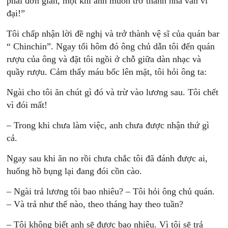
phải đơn giản, một khi anh muốn trở thành nhà văn vĩ
đại!”
Tôi chấp nhận lời đề nghị và trở thành vệ sĩ của quán bar
“ Chinchin”. Ngay tối hôm đó ông chủ dẫn tôi đến quán
rượu của ông và đặt tôi ngồi ở chỗ giữa dàn nhạc và
quầy rượu. Cảm thấy máu bốc lên mặt, tôi hỏi ông ta:
Ngài cho tôi ăn chút gì đó và trừ vào lương sau. Tôi chết
vì đói mất!
– Trong khi chưa làm việc, anh chưa được nhận thứ gì
cả.
Ngay sau khi ăn no rồi chưa chắc tôi đã đánh được ai,
huống hồ bụng lại đang đói cồn cào.
– Ngài trả lương tôi bao nhiêu? – Tôi hỏi ông chủ quán.
– Và trả như thế nào, theo tháng hay theo tuần?
– Tôi không biết anh sẽ được bao nhiêu. Vì tôi sẽ trả