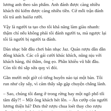
lương anh theo sản phẩm. Anh đánh được càng nhiều
khách thì kiếm được càng nhiều tiền. Cứ mỗi trận đánh
tôi trả anh hai
lia
rưỡi.
Vậy là người ta tạo cho tôi khả năng làm giàu nhanh:
thậm chí nếu không phải tôi đánh người ta, mà ngược lại
tôi là người bị người ta đánh.
Dàn nhạc bắt đầu chơi bản nhạc Jaz. Quán rượu dần dần
đông khách. Các cô gái cười khúc khích, nũng nịu với
khách hàng, thì thầm, õng ẹo. Phần khiêu vũ bắt đầu.
Còn tôi thì sắp sửa quỵ vì đói.
Gần mười một giờ có tiếng huyên náo tại một bàn. Tôi
run như cầy sấy, vì cảm thấy sắp gặp chuyện chẳng lành.
– Sao, chúng tôi đang ở trong rừng hay một ngõ phố tối
tăm đây?! – Một ông khách hét lên. – Ăn cướp của người
lương thiện hả? Đưa thứ rượu chua loét thay cho rượu