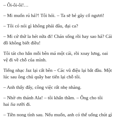
– Ôi-ôi-ôi!…
– Mi muốn rú hả?! Tôi hỏi. – Ta sẽ bẻ gãy cổ ngươi!
– Tôi có nói gì không phải đâu, đại ca?
– Mi cứ thử la hét nữa đi! Chán sống rồi hay sao hả? Cái
đồ không biết điều!
Tôi tát cho hắn mỗi bên má một cái, rồi xoay lưng, oai
vệ đi về chỗ của mình.
Tiếng nhạc Jaz lại cất bên – Các vũ điệu lại bắt đầu. Một
lúc sau ông chủ quầy bar tiến lại chỗ tôi.
– Anh thấy đấy, công việc rất nhẹ nhàng.
– Nhờ ơn thánh Ala! – tôi khấn thầm. – Ông cho tôi
hai
lia
rưỡi đi.
– Tiền nong tính sau. Nếu muốn, anh có thể uống chút gì