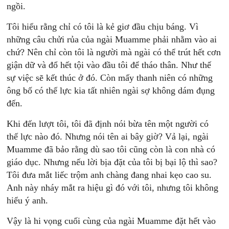
ngồi.
Tôi hiểu rằng chỉ có tôi là kẻ giơ đầu chịu báng. Vì
những câu chửi rủa của ngài Muamme phải nhằm vào ai
chứ? Nên chỉ còn tôi là người mà ngài có thể trút hết cơn
giận dữ và đổ hết tội vào đầu tôi để tháo thân. Như thế
sự việc sẽ kết thúc ở đó. Còn mấy thanh niên có những
ông bố có thế lực kia tất nhiên ngài sợ không dám đụng
đến.
Khi đến lượt tôi, tôi đã định nói bừa tên một người có
thế lực nào đó. Nhưng nói tên ai bây giờ? Vả lại, ngài
Muamme đã bảo rằng dù sao tôi cũng còn là con nhà có
giáo dục. Nhưng nếu lời bịa đặt của tôi bị bại lộ thì sao?
Tôi đưa mắt liếc trộm anh chàng đang nhai kẹo cao su.
Anh này nháy mắt ra hiệu gì đó với tôi, nhưng tôi không
hiểu ý anh.
Vậy là hi vọng cuối cùng của ngài Muamme đặt hết vào