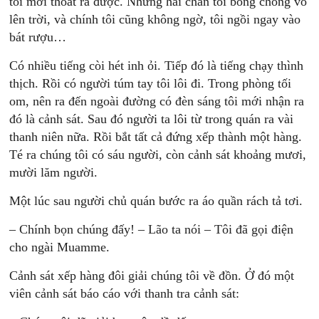
tôi mới thoát ra được. Nhưng hai chân tôi bỗng chổng vó
lên trời, và chính tôi cũng không ngờ, tôi ngồi ngay vào
bát rượu…
Có nhiều tiếng còi hét inh ỏi. Tiếp đó là tiếng chạy thình
thịch. Rồi có người túm tay tôi lôi đi. Trong phòng tối
om, nên ra đến ngoài đường có đèn sáng tôi mới nhận ra
đó là cảnh sát. Sau đó người ta lôi từ trong quán ra vài
thanh niên nữa. Rồi bắt tất cả đứng xếp thành một hàng.
Té ra chúng tôi có sáu người, còn cảnh sát khoảng mươi,
mười lăm người.
Một lúc sau người chủ quán bước ra áo quần rách tả tơi.
– Chính bọn chúng đấy! – Lão ta nói – Tôi đã gọi điện
cho ngài Muamme.
Cảnh sát xếp hàng đôi giải chúng tôi về đồn. Ở đó một
viên cảnh sát báo cáo với thanh tra cảnh sát: