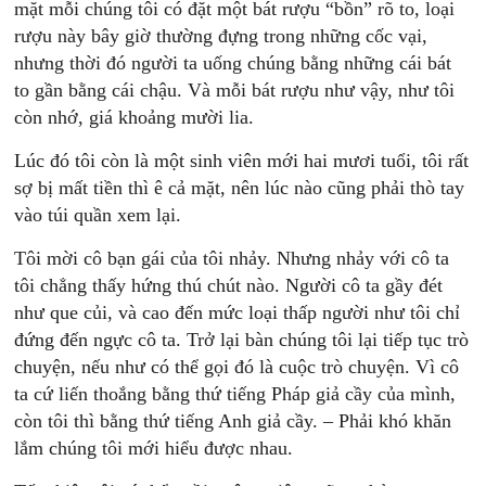
mặt mỗi chúng tôi có đặt một bát rượu “bồn” rõ to, loại
rượu này bây giờ thường đựng trong những cốc vại,
nhưng thời đó người ta uống chúng bằng những cái bát
to gần bằng cái chậu. Và mỗi bát rượu như vậy, như tôi
còn nhớ, giá khoảng mười lia.
Lúc đó tôi còn là một sinh viên mới hai mươi tuổi, tôi rất
sợ bị mất tiền thì ê cả mặt, nên lúc nào cũng phải thò tay
vào túi quần xem lại.
Tôi mời cô bạn gái của tôi nhảy. Nhưng nhảy với cô ta
tôi chẳng thấy hứng thú chút nào. Người cô ta gầy đét
như que củi, và cao đến mức loại thấp người như tôi chỉ
đứng đến ngực cô ta. Trở lại bàn chúng tôi lại tiếp tục trò
chuyện, nếu như có thể gọi đó là cuộc trò chuyện. Vì cô
ta cứ liến thoắng bằng thứ tiếng Pháp giả cầy của mình,
còn tôi thì bằng thứ tiếng Anh giả cầy. – Phải khó khăn
lắm chúng tôi mới hiểu được nhau.