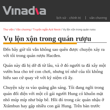
lịch sử · chính trị
văn chương
Thư viện
/
Văn chương
/
Truyện ngắn Azit Nexin
/
Vụ lộn xộn trong quán rượu
Vụ lộn xộn trong quán rượu
Đến bây giờ tôi vẫn không sao quên được chuyện xảy ra
với tôi trong quán rượu Hacđen.
Quán này đã bị dỡ đi từ lâu, và ở đó người ta đã xây một
vườn hoa cho trẻ con chơi, nhưng trí nhớ của tôi không
hiểu sao cứ quay về với kỷ niệm cũ ấy.
Chuyện xảy ra vào quãng gần sáng. Tôi đang ngồi trong
quán đối diện với một cô gái người Hung có khuôn mặt
nhỏ múp míp như búp bê. Hồi đó trong các quán nhậu ở
Xtămbun hay gặp nhiều con gái Hung. Trên bàn trước