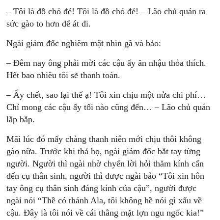
– Tôi là đồ chó đẻ! Tôi là đồ chó đẻ! – Lão chủ quán ra
sức gào to hơn để át đi.
Ngài giám đốc nghiêm mặt nhìn gã và bảo:
– Đêm nay ông phải mời các cậu ấy ăn nhậu thỏa thích.
Hết bao nhiêu tôi sẽ thanh toán.
– Ấy chết, sao lại thế ạ! Tôi xin chịu một nửa chi phí…
Chỉ mong các cậu ấy tối nào cũng đến… – Lão chủ quán
lắp bắp.
Mãi lúc đó mấy chàng thanh niên mới chịu thôi không
gào nữa. Trước khi thả họ, ngài giám đốc bắt tay từng
người. Người thì ngài nhờ chyển lời hỏi thăm kính cẩn
đến cụ thân sinh, người thì được ngài bảo “Tôi xin hôn
tay ông cụ thân sinh đáng kính của cậu”, người được
ngài nói “Thề có thánh Ala, tôi không hề nói gì xấu về
cậu. Đây là tôi nói về cái thằng mặt lợn ngu ngốc kia!”