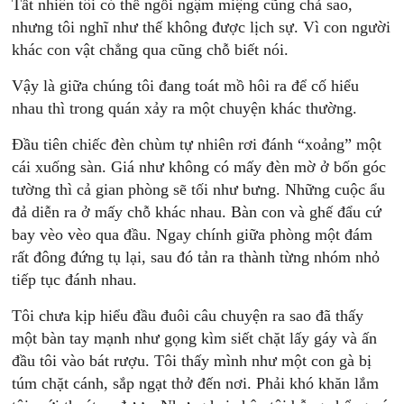
Tất nhiên tôi có thể ngồi ngậm miệng cũng chả sao,
nhưng tôi nghĩ như thế không được lịch sự. Vì con người
khác con vật chẳng qua cũng chỗ biết nói.
Vậy là giữa chúng tôi đang toát mồ hôi ra để cố hiểu
nhau thì trong quán xảy ra một chuyện khác thường.
Đầu tiên chiếc đèn chùm tự nhiên rơi đánh “xoảng” một
cái xuống sàn. Giá như không có mấy đèn mờ ở bốn góc
tường thì cả gian phòng sẽ tối như bưng. Những cuộc ẩu
đả diễn ra ở mấy chỗ khác nhau. Bàn con và ghế đẩu cứ
bay vèo vèo qua đầu. Ngay chính giữa phòng một đám
rất đông đứng tụ lại, sau đó tản ra thành từng nhóm nhỏ
tiếp tục đánh nhau.
Tôi chưa kịp hiểu đầu đuôi câu chuyện ra sao đã thấy
một bàn tay mạnh như gọng kìm siết chặt lấy gáy và ấn
đầu tôi vào bát rượu. Tôi thấy mình như một con gà bị
túm chặt cánh, sắp ngạt thở đến nơi. Phải khó khăn lắm