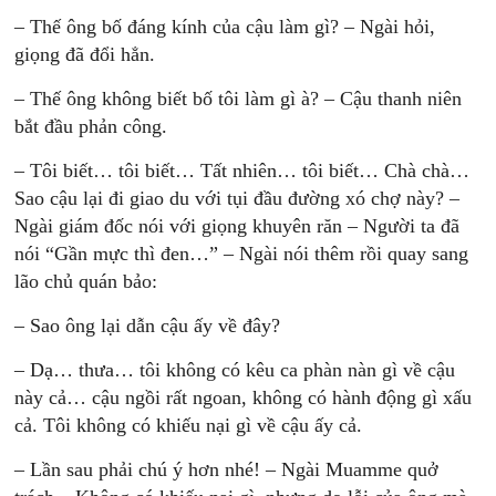
– Thế ông bố đáng kính của cậu làm gì? – Ngài hỏi,
giọng đã đổi hẳn.
– Thế ông không biết bố tôi làm gì à? – Cậu thanh niên
bắt đầu phản công.
– Tôi biết… tôi biết… Tất nhiên… tôi biết… Chà chà…
Sao cậu lại đi giao du với tụi đầu đường xó chợ này? –
Ngài giám đốc nói với giọng khuyên răn – Người ta đã
nói “Gần mực thì đen…” – Ngài nói thêm rồi quay sang
lão chủ quán bảo:
– Sao ông lại dẫn cậu ấy về đây?
– Dạ… thưa… tôi không có kêu ca phàn nàn gì về cậu
này cả… cậu ngồi rất ngoan, không có hành động gì xấu
cả. Tôi không có khiếu nại gì về cậu ấy cả.
– Lần sau phải chú ý hơn nhé! – Ngài Muamme quở