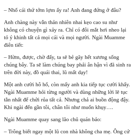
– Nhổ cái thứ tởm lợm ấy ra! Anh đang đứng ở đâu?
Anh chàng này vẫn thản nhiên nhai kẹo cao su như
không có chuyện gì xảy ra. Chỉ có đôi mắt hơi nheo lại
tỏ ý khinh tất cả mọi cái và mọi người. Ngài Muamme
điên tiết:
– Hừm, được, chờ đấy, ta sẽ bẻ gãy hết xương sống
chúng bây. Ta sẽ làm chúng bay phải ân hận vì đã sinh ra
trên đời này, đồ quái thai, lũ mất dạy!
Một anh cười hô hố, còn mấy anh kia tiếp tục cười khẩy.
Ngài Muamme hỏi từng người và dùng những lời lẽ tục
tằn nhất để chửi rủa tất cả. Nhưng chả ai buồn động đậy.
Khi ngài đến gần tôi, chân tôi như muốn khụy….
Ngài Muamme quay sang lão chủ quán bảo:
– Trông biết ngay một lũ con nhà không cha mẹ. Ông cứ