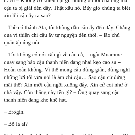
trách – Không có khiếu nại gì, nhưng do lỗi của ông mà
cậu ta bị giải đến đây. Thật xấu hổ. Bây giờ chúng ta biết
xin lỗi cậu ấy ra sao?
– Thề có thánh Ala, tôi không dẫn cậu ấy đến đây. Chẳng
qua vì thiện chí cậu ấy tự nguyện đến thôi. – lão chủ
quán ấp úng nói.
– Tôi không có nói xấu gì về cậu cả, – ngài Muamme
quay sang bảo cậu thanh niên đang nhai kẹo cao su –
Hoàn toàn không. Vì thế mong cậu đừng giận, đừng nghĩ
những lời tôi vừa nói là ám chỉ cậu… Sao cậu cứ đứng
mãi thế? Xin mời cậu ngồi xuống đây. Xin cứ coi như ở
nhà vậy. Còn thằng này tên gì? – Ông quay sang cậu
thanh niên đang khe khẽ hát.
– Erơgin.
– Bố là ai?