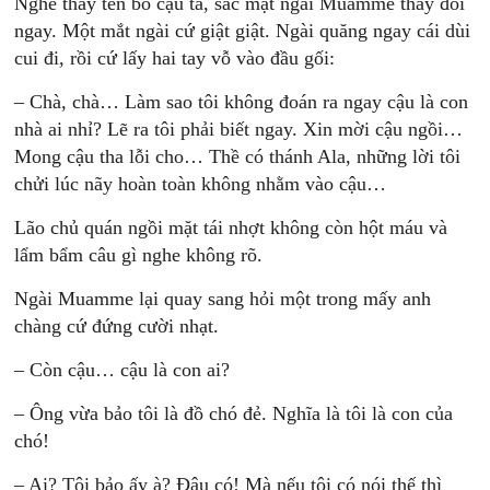
Nghe thấy tên bố cậu ta, sắc mặt ngài Muamme thay đổi
ngay. Một mắt ngài cứ giật giật. Ngài quăng ngay cái dùi
cui đi, rồi cứ lấy hai tay vỗ vào đầu gối:
– Chà, chà… Làm sao tôi không đoán ra ngay cậu là con
nhà ai nhỉ? Lẽ ra tôi phải biết ngay. Xin mời cậu ngồi…
Mong cậu tha lỗi cho… Thề có thánh Ala, những lời tôi
chửi lúc nãy hoàn toàn không nhằm vào cậu…
Lão chủ quán ngồi mặt tái nhợt không còn hột máu và
lẩm bẩm câu gì nghe không rõ.
Ngài Muamme lại quay sang hỏi một trong mấy anh
chàng cứ đứng cười nhạt.
– Còn cậu… cậu là con ai?
– Ông vừa bảo tôi là đồ chó đẻ. Nghĩa là tôi là con của
chó!
– Ai? Tôi bảo ấy à? Đâu có! Mà nếu tôi có nói thế thì