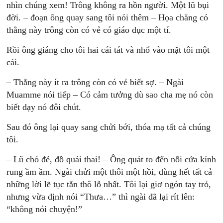
nhìn chúng xem! Trông không ra hồn người. Một lũ bụi
đời. – đoạn ông quay sang tôi nói thêm – Họa chăng có
thằng này trông còn có vẻ có giáo dục một tí.
Rồi ông giáng cho tôi hai cái tát và nhổ vào mặt tôi một
cái.
– Thằng này ít ra trông còn có vẻ biết sợ. – Ngài
Muamme nói tiếp – Có cảm tưởng dù sao cha mẹ nó còn
biết dạy nó đôi chút.
Sau đó ông lại quay sang chửi bới, thóa mạ tất cả chúng
tôi.
– Lũ chó đẻ, đồ quái thai! – Ông quát to đến nỗi cửa kính
rung ầm ầm. Ngài chửi một thôi một hồi, dùng hết tất cả
những lời lẽ tục tằn thô lỗ nhất. Tôi lại giơ ngón tay trỏ,
nhưng vừa định nói “Thưa…” thì ngài đã lại rít lên:
“không nói chuyện!”