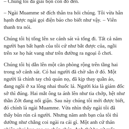
– Chúng tôi đã giải bọn côn đồ đến.
– Ngài Muamme sẽ đích thân tra hỏi chúng. Tôi vừa hân
hạnh được ngài gọi điện báo cho biết như vậy. – Viên
thanh tra nói.
Chúng tôi bị tống lên xe cảnh sát và tống đi. Tất cả năm
người bạn bất hạnh của tôi cứ như bắt được của, ngồi
trên xe họ hát vang như trên đường ra ngoại ô chơi.
Chúng tôi bị dẫn lên một căn phòng rộng trên tầng hai
trong sở cảnh sát. Có hai người đã chờ sẵn ở đó. Một
người là chính tay chủ quán nọ, đã kịp thay quần áo,
đang ngồi ở xa lông nhai thuốc lá. Người kia là giám đốc
sở thì đúng. Hai mắt ông ta ánh lên như tia chớp, hệt như
thần Zớt đang nổi giận. Sau này chúng tôi mới được biết,
đó chính là ngài Muamme. Vừa nhìn thấy ngài tôi đã
thấy bủn rủn cả người. Nhưng năm anh bạn của tôi thì
dường như chẳng coi ngài ra cái gì. Một anh cứ thản