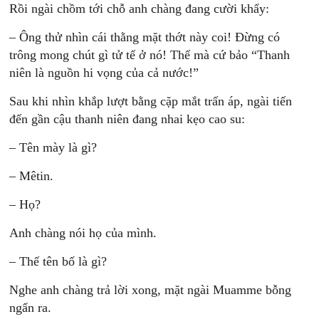
Rồi ngài chồm tới chỗ anh chàng đang cười khẩy:
– Ông thử nhìn cái thằng mặt thớt này coi! Đừng có
trông mong chút gì tử tế ở nó! Thế mà cứ bảo “Thanh
niên là nguồn hi vọng của cả nước!”
Sau khi nhìn khắp lượt bằng cặp mắt trấn áp, ngài tiến
đến gần cậu thanh niên đang nhai kẹo cao su:
– Tên mày là gì?
– Mêtin.
– Họ?
Anh chàng nói họ của mình.
– Thế tên bố là gì?
Nghe anh chàng trả lời xong, mặt ngài Muamme bỗng
ngẩn ra.