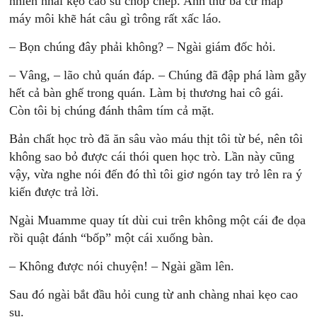
nhiên nhai kẹo cao su chóp chép. Anh thứ ba cứ mấp
máy môi khẽ hát câu gì trông rất xấc láo.
– Bọn chúng đây phải không? – Ngài giám đốc hỏi.
– Vâng, – lão chủ quán đáp. – Chúng đã đập phá làm gẫy
hết cả bàn ghế trong quán. Làm bị thương hai cô gái.
Còn tôi bị chúng đánh thâm tím cả mặt.
Bản chất học trò đã ăn sâu vào máu thịt tôi từ bé, nên tôi
không sao bỏ được cái thói quen học trò. Lần này cũng
vậy, vừa nghe nói đến đó thì tôi giơ ngón tay trỏ lên ra ý
kiến được trả lời.
Ngài Muamme quay tít dùi cui trên không một cái đe dọa
rồi quật đánh “bốp” một cái xuống bàn.
– Không được nói chuyện! – Ngài gầm lên.
Sau đó ngài bắt đầu hỏi cung từ anh chàng nhai kẹo cao
su.