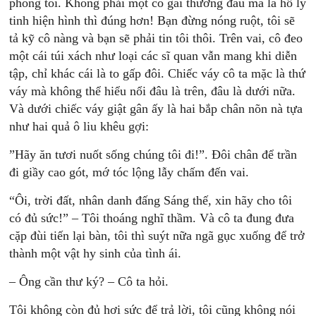
phòng tôi. Không phải một cô gái thường đâu mà là hồ ly
tinh hiện hình thì đúng hơn! Bạn đừng nóng ruột, tôi sẽ
tả kỹ cô nàng và bạn sẽ phải tin tôi thôi. Trên vai, cô đeo
một cái túi xách như loại các sĩ quan vẫn mang khi diễn
tập, chỉ khác cái là to gấp đôi. Chiếc váy cô ta mặc là thứ
váy mà không thể hiểu nổi đâu là trên, đâu là dưới nữa.
Và dưới chiếc váy giật gân ấy là hai bắp chân nõn nà tựa
như hai quả ô liu khêu gợi:
”Hãy ăn tươi nuốt sống chúng tôi đi!”. Đôi chân để trần
đi giầy cao gót, mớ tóc lộng lẫy chấm đến vai.
“Ôi, trời đất, nhân danh đấng Sáng thế, xin hãy cho tôi
có đủ sức!” – Tôi thoáng nghĩ thầm. Và cô ta đung đưa
cặp đùi tiến lại bàn, tôi thì suýt nữa ngã gục xuống để trở
thành một vật hy sinh của tình ái.
– Ông cần thư ký? – Cô ta hỏi.
Tôi không còn đủ hơi sức để trả lời, tôi cũng không nói