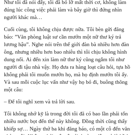
Như tôi đã nói đấy, tôi đã bỏ lỡ mất thời cơ, không làm
đúng lúc công việc phải làm và bây giờ thì đứng nhìn
người khác mà…
Cuối cùng, tôi không chịu được nữa. Tôi bèn gửi đăng
báo: ”Văn phòng luật sư cần mướn một nữ thư ký trả
lương hậu”. Nghe nói trên thế giới đàn bà nhiều hơn đàn
ông, nhưng nhiều hơn bao nhiêu thì tôi chịu không hình
dung nổi. Ai đến xin làm nữ thư ký cũng ngắm tôi như
người đi tậu nhà vậy. Họ đưa ra hàng loạt câu hỏi, tựa hồ
không phải tôi muốn mướn họ, mà họ định mướn tôi ấy.
Và sau mỗi cuộc lục vấn như vậy họ bỏ đi, buông thõng
một câu:
– Để tôi nghĩ xem và trả lời sau.
Tôi không nhớ kỹ là trong đời tôi đã có bao lần phải tốn
nhiều nước bọt đến thế này không. Đồng thời cũng thấy
khiếp sợ… Ngày thứ ba khi đăng báo, có một cô đến văn