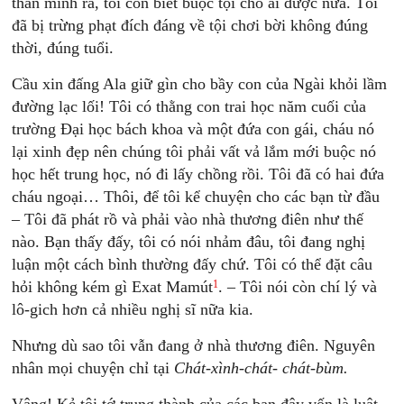
thân mình ra, tôi còn biết buộc tội cho ai được nữa. Tôi
đã bị trừng phạt đích đáng về tội chơi bời không đúng
thời, đúng tuổi.
Cầu xin đấng Ala giữ gìn cho bầy con của Ngài khỏi lầm
đường lạc lối! Tôi có thằng con trai học năm cuối của
trường Đại học bách khoa và một đứa con gái, cháu nó
lại xinh đẹp nên chúng tôi phải vất vả lắm mới buộc nó
học hết trung học, nó đi lấy chồng rồi. Tôi đã có hai đứa
cháu ngoại… Thôi, để tôi kể chuyện cho các bạn từ đầu
– Tôi đã phát rồ và phải vào nhà thương điên như thế
nào. Bạn thấy đấy, tôi có nói nhảm đâu, tôi đang nghị
luận một cách bình thường đấy chứ. Tôi có thể đặt câu
1
hỏi không kém gì Exat Mamút
. – Tôi nói còn chí lý và
lô-gich hơn cả nhiều nghị sĩ nữa kia.
Nhưng dù sao tôi vẫn đang ở nhà thương điên. Nguyên
nhân mọi
chuyện chỉ tại
Chát-xình-chát- chát-bùm.