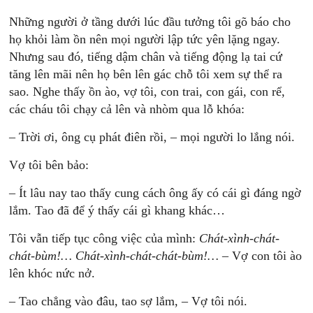
Những người ở tầng dưới lúc đầu tưởng tôi gõ báo cho
họ khỏi làm ồn nên mọi người lập tức yên lặng ngay.
Nhưng sau đó, tiếng dậm chân và tiếng động lạ tai cứ
tăng lên mãi nên họ bên lên gác chỗ tôi xem sự thể ra
sao. Nghe thấy ồn ào, vợ tôi, con trai, con gái, con rể,
các cháu tôi chạy cả lên và nhòm qua lỗ khóa:
– Trời ơi, ông cụ phát điên rồi, – mọi người lo lắng nói.
Vợ tôi bên bảo:
– Ít lâu nay tao thấy cung cách ông ấy có cái gì đáng ngờ
lắm. Tao đã để ý thấy cái gì khang khác…
Tôi vẫn tiếp tục công việc của mình:
Chát-xình-chát-
chát-bùm!… Chát-xình-chát-chát-bùm!…
– Vợ con tôi ào
lên khóc nức nở.
– Tao chẳng vào đâu, tao sợ lắm, – Vợ tôi nói.