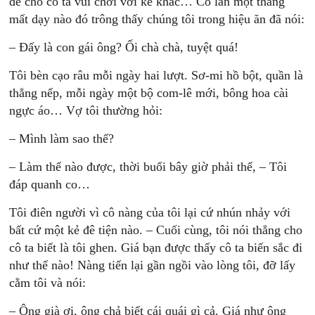
để cho cô ta vui chơi với kẻ khác… Có lần một thằng
mất dạy nào đó trông thấy chúng tôi trong hiệu ăn đã nói:
– Đấy là con gái ông? Ối chà chà, tuyệt quá!
Tôi bèn cạo râu mỗi ngày hai lượt. Sơ-mi hồ bột, quần là
thẳng nếp, mỗi ngày một bộ com-lê mới, bông hoa cài
ngực áo… Vợ tôi thường hỏi:
– Mình làm sao thế?
– Làm thế nào được, thời buổi bây giờ phải thế, – Tôi
đáp quanh co…
Tôi điên người vì cô nàng của tôi lại cứ nhún nhảy với
bất cứ một kẻ đê tiện nào. – Cuối cùng, tôi nói thẳng cho
cô ta biết là tôi ghen. Giá bạn được thấy cô ta biến sắc đi
như thế nào! Nàng tiến lại gần ngồi vào lòng tôi, đỡ lấy
cằm tôi và nói:
– Ông già ơi, ông chả biết cái quái gì cả. Giá như ông