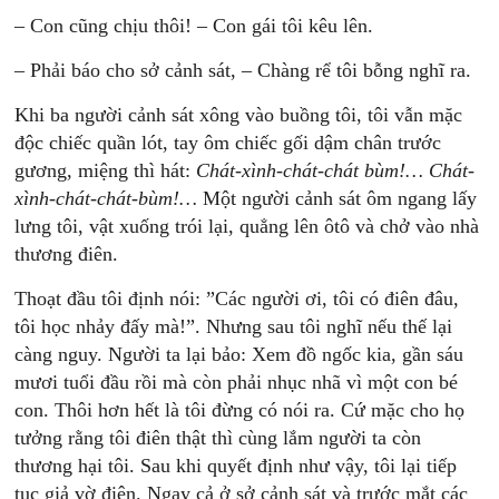
– Con cũng chịu thôi! – Con gái tôi kêu lên.
– Phải báo cho sở cảnh sát, – Chàng rể tôi bỗng nghĩ ra.
Khi ba người cảnh sát xông vào buồng tôi, tôi vẫn mặc
độc chiếc quần lót, tay ôm chiếc gối dậm chân trước
gương, miệng thì hát:
Chát-xình-chát-chát bùm!… Chát-
xình-chát-chát-bùm!…
Một người cảnh sát ôm ngang lấy
lưng tôi, vật xuống trói lại, quẳng lên ôtô và chở vào nhà
thương điên.
Thoạt
đầu tôi định nói: ”Các người ơi, tôi có điên đâu,
tôi học nhảy đấy mà!”. Nhưng sau tôi nghĩ nếu thế lại
càng nguy. Người ta lại bảo: Xem đồ ngốc kia, gần sáu
mươi tuổi đầu rồi mà còn phải nhục nhã vì một con bé
con. Thôi hơn hết là tôi đừng có nói ra. Cứ mặc cho họ
tưởng rằng tôi điên thật thì cùng lắm người ta còn
thương hại tôi. Sau khi quyết định như vậy, tôi lại tiếp
tục giả vờ điên. Ngay cả ở sở cảnh sát và trước mắt các