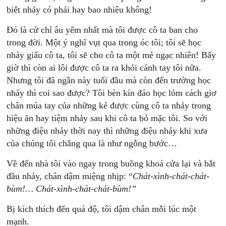
biết nhảy có phải hay bao nhiêu không!
Đó là cử chỉ âu yếm nhất mà tôi được cô ta ban cho
trong đời.
Một ý nghĩ vụt qua trong óc tôi; tôi sẽ học
nhảy giấu cô ta, tôi sẽ cho cô ta một mẻ ngạc nhiên! Bấy
giờ thì còn ai lôi được cô ta ra khỏi cánh tay tôi nữa.
Nhưng tôi đã ngần này tuổi đầu mà còn đến trường học
nhảy thì coi sao được? Tôi bèn kín đáo học lỏm cách giơ
chân múa tay của những kẻ được cùng cô ta nhảy trong
hiệu ăn hay tiệm nhảy sau khi cô ta bỏ mặc tôi. So với
những điệu nhảy thời nay thì những điệu nhảy khi xưa
của chúng tôi chẳng qua là như ngỗng bước…
Về đến nhà tôi vào ngay trong buồng khoá cửa lại và bắt
đầu nhảy, chân dậm miệng nhịp: “
Chát-xình-chát-chát-
bùm!… Chát-xình-chát-chát-bùm!”
Bị kích thích đến quá độ, tôi dậm chân mỗi lúc một
mạnh.