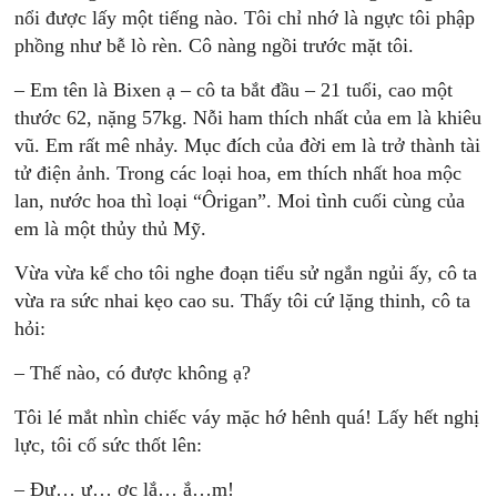
nổi được lấy một tiếng nào. Tôi chỉ nhớ là ngực tôi phập
phồng như bễ lò rèn. Cô nàng ngồi trước mặt tôi.
– Em tên là Bixen ạ – cô ta bắt đầu – 21 tuổi, cao một
thước 62, nặng 57kg. Nỗi ham thích nhất của em là khiêu
vũ. Em rất mê nhảy. Mục đích của đời em là trở thành tài
tử điện ảnh. Trong các loại hoa, em thích nhất hoa mộc
lan, nước hoa thì loại “Ôrigan”. Moi tình cuối cùng của
em là một thủy thủ Mỹ.
Vừa vừa kể cho tôi nghe đoạn tiểu sử ngắn ngủi ấy, cô ta
vừa ra sức nhai kẹo cao su. Thấy tôi cứ lặng thinh, cô ta
hỏi:
– Thế nào, có được không ạ?
Tôi lé mắt nhìn chiếc váy mặc hớ hênh quá! Lấy hết nghị
lực, tôi cố sức thốt lên:
– Đư… ư… ợc lắ… ắ…m!