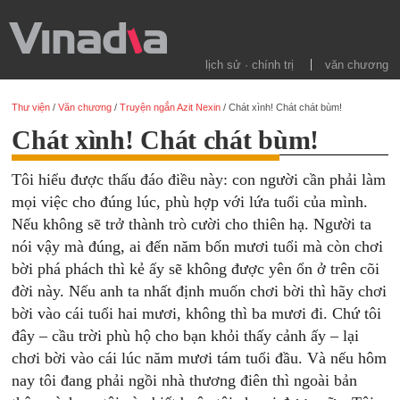
lịch sử · chính trị
văn chương
Thư viện
/
Văn chương
/
Truyện ngắn Azit Nexin
/
Chát xình! Chát chát bùm!
Chát xình! Chát chát bùm!
Tôi hiểu được thấu đáo điều này: con người cần phải làm
mọi việc cho đúng lúc, phù hợp với lứa tuổi của mình.
Nếu không sẽ trở thành trò cười cho thiên hạ. Người ta
nói vậy mà đúng, ai đến năm bốn mươi tuổi mà còn chơi
bời phá phách thì kẻ ấy sẽ không được yên ổn ở trên cõi
đời này. Nếu anh ta nhất định muốn chơi bời thì hãy chơi
bời vào cái tuổi hai mươi, không thì ba mươi đi. Chứ tôi
đây – cầu trời phù hộ cho bạn khỏi thấy cảnh ấy – lại
chơi bời vào cái lúc năm mươi tám tuổi đầu. Và nếu hôm
nay tôi đang phải ngồi nhà thương điên thì ngoài bản