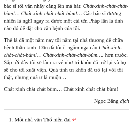
bác sĩ tôi vẫn nhẩy cẫng lên mà hát:
Chát-xình-chát-chát-
bùm!… Chát-xình-chát-chát-bùm!…
Các bác sĩ đương
nhiên là nghĩ ngay ra được một cái tên Pháp lẫn la tinh
nào đó để đặt cho căn bệnh của tôi.
Thế là đã một năm nay tôi nằm tại nhà thương để chữa
bệnh thần kinh. Dần dà tôi ít ngâm nga câu
Chát-xình-
chát-chát-bùm!… Chát-xình-chát-chát-bùm….
hơn trước.
Sắp tới đây tôi sẽ làm ra vẻ như trí khôn đã trở lại và họ
sẽ cho tôi xuất viện. Quả tình trí khôn đã trở lại với tôi
thật, nhưng quá ư là muộn…
Chát xình chát chát bùm… Chát xình chát chát bùm!
Ngọc Bằng
dịch
Một nhà văn Thổ hiện đại
↩