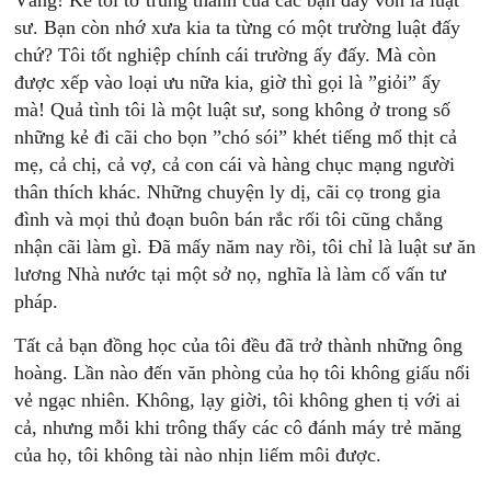
Vâng! Kẻ tôi tớ trung thành của các bạn đây vốn là luật
sư. Bạn còn nhớ xưa kia ta từng có một trường luật đấy
chứ? Tôi tốt nghiệp chính cái trường ấy đấy. Mà còn
được xếp vào loại ưu nữa kia, giờ thì gọi là ”giỏi” ấy
mà! Quả tình tôi là một luật sư, song không ở trong số
những kẻ đi cãi cho bọn ”chó sói” khét tiếng mổ thịt cả
mẹ, cả chị, cả vợ, cả con cái và hàng chục mạng người
thân thích khác. Những chuyện ly dị, cãi cọ trong gia
đình và mọi thủ đoạn buôn bán rắc rối tôi cũng chẳng
nhận cãi làm gì. Đã mấy năm nay rồi, tôi chỉ là luật sư ăn
lương Nhà nước tại một sở nọ, nghĩa là làm cố vấn tư
pháp.
Tất cả bạn đồng học của tôi đều đã trở thành những ông
hoàng. Lần nào đến văn phòng của họ tôi không giấu nổi
vẻ ngạc nhiên. Không, lạy giời, tôi không ghen tị với ai
cả, nhưng mỗi khi trông thấy các cô đánh máy trẻ măng
của họ, tôi không tài nào nhịn liếm môi được.