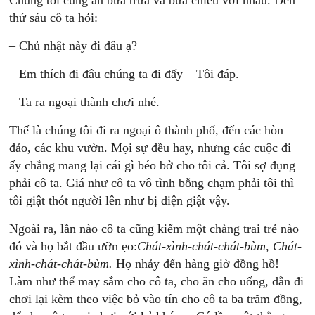
Chúng tôi cùng ăn bữa trưa và bữa chiều với nhau. Đến
thứ sáu cô ta hỏi:
– Chủ nhật này đi đâu ạ?
– Em thích đi đâu chúng ta đi đấy – Tôi đáp.
– Ta ra ngoại thành chơi nhé.
Thế là chúng tôi đi ra ngoại ô thành phố, đến các hòn
đảo, các khu vườn. Mọi sự đều hay, nhưng các cuộc đi
ấy chẳng mang lại cái gì béo bở cho tôi cả. Tôi sợ đụng
phải cô ta. Giá như cô ta vô tình bỗng chạm phải tôi thì
tôi giật thót người lên như bị điện giật vậy.
Ngoài ra, lần nào cô ta cũng kiếm một chàng trai trẻ nào
đó và họ bắt đầu ưỡn ẹo:
Chát-xình-chát-chát-bùm, Chát-
xình-chát-chát-bùm.
Họ nhảy đến hàng giờ đồng hồ!
Làm như thể may sắm cho cô ta, cho ăn cho uống, dẫn đi
chơi lại kèm theo việc bỏ vào tín cho cô ta ba trăm đồng,