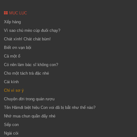
MỤC LỤC
Xếp hàng
Vì sao chú mèo cúp đuôi chạy?
Chát xình! Chát chát bùm!
Biết ơn vạn bội
Cả một ổ
Có nên làm bác sĩ không con?
Cho một tách trà đặc nhé
Cái kính
Chỉ vì sơ ý
Chuyện đời trong quán rượu
Tên Hămđi biệt hiệu Con voi đã bị bắt như thế nào?
Nhớ mua chun quần đấy nhé
Sếp con
Ngài còi