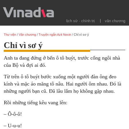
lịch sử · chính trị
văn chương
Thư viện
/
Văn chương
/
Truyện ngắn Azit Nexin
/
Chỉ vì sơ ý
Chỉ vì sơ ý
Anh ta đang đứng ở bến ô tô buýt, trước cổng ngôi nhà
của Bộ và đợi ai đó.
Từ trên ô tô buýt bước xuống một người đàn ông đeo
kính và mặc áo măng tô nâu. Hai người ôm nhau. Đó là
những người bạn cũ. Đã lâu lắm họ không gặp nhau.
Rồi những tiếng kêu vang lên:
– Ô-ô-ô!
– U-u-u!