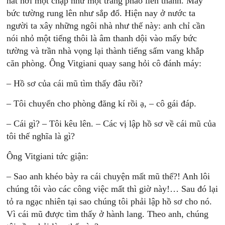
hắt hơi một chập như một tràng pháo liên thanh. Mấy
bức tường rung lên như sắp đổ. Hiện nay ở nước ta
người ta xây những ngôi nhà như thế này: anh chỉ cần
nói nhỏ một tiếng thôi là âm thanh dội vào mấy bức
tường và trần nhà vọng lại thành tiếng sấm vang khắp
căn phòng. Ông Vitgiani quay sang hỏi cô đánh máy:
– Hồ sơ của cái mũ tìm thấy đâu rồi?
– Tôi chuyển cho phòng đăng kí rồi ạ, – cô gái đáp.
– Cái gì? – Tôi kêu lên. – Các vị lập hồ sơ về cái mũ của
tôi thế nghĩa là gì?
Ông Vitgiani tức giận:
– Sao anh khéo bày ra cái chuyện mất mũ thế?! Anh lôi
chúng tôi vào các công việc mất thì giờ này!… Sau đó lại
tỏ ra ngạc nhiên tại sao chúng tôi phải lập hồ sơ cho nó.
Vì cái mũ được tìm thấy ở hành lang. Theo anh, chúng