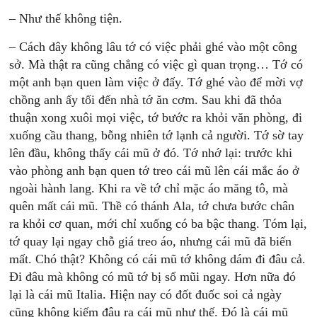
– Như thế không tiện.
– Cách đây không lâu tớ có việc phải ghé vào một công
sở. Mà thật ra cũng chẳng có việc gì quan trọng… Tớ có
một anh bạn quen làm việc ở đấy. Tớ ghé vào để mời vợ
chồng anh ấy tối đến nhà tớ ăn cơm. Sau khi đã thỏa
thuận xong xuôi mọi việc, tớ bước ra khỏi văn phòng, đi
xuống cầu thang, bỗng nhiên tớ lạnh cả người. Tớ sờ tay
lên đầu, không thấy cái mũ ở đó. Tớ nhớ lại: trước khi
vào phòng anh bạn quen tớ treo cái mũ lên cái mắc áo ở
ngoài hành lang. Khi ra về tớ chỉ mặc áo măng tô, mà
quên mất cái mũ. Thề có thánh Ala, tớ chưa bước chân
ra khỏi cơ quan, mới chỉ xuống có ba bậc thang. Tóm lại,
tớ quay lại ngay chỗ giá treo áo, nhưng cái mũ đã biến
mất. Chó thật? Không có cái mũ tớ không dám đi đâu cả.
Đi đâu mà không có mũ tớ bị sổ mũi ngay. Hơn nữa đó
lại là cái mũ Italia. Hiện nay có đốt đuốc soi cả ngày
cũng không kiếm đâu ra cái mũ như thế. Đó là cái mũ