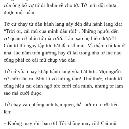
của ông bố vợ tớ đi Italia về cho tớ. Tớ mới đội chưa
được một tuần.
Tớ cứ chạy từ đầu hành lang này đến đầu hành lang kia:
“Trời ơi, cái mũ của mình đâu rồi!”. Những người đến
cơ quan cứ nhìn tớ mà cười. Làm sao họ hiểu được?!
Còn tớ thì ngay lập tức bắt đầu sổ mũi. Vì thậm chí khi ở
nhà, lúc nằm trên giường hay đi lại trong nhà tớ lúc nào
cũng phải có cái mũ chụp vào đầu.
Tớ cứ vừa chạy khắp hành lang vừa hắt hơi. Mọi người
cứ cười lăn ra. Một lũ vô lương tâm! Thú thực, chính tớ
cũng hiểu cái cảnh ngộ tức cười của mình, nhưng tớ làm
sao mà cười được.
Tớ chạy vào phòng anh bạn quen, hắt hơi rõ to rồi kêu
lên:
– Không may rồi, bạn ơi! Tôi không may rồi! Cái mũ