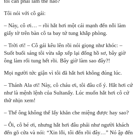
tôi cần phải làm thế nào?
Tôi nói với cô gái:
– Này, cô ơi… – rồi hắt hơi một cái mạnh đến nỗi làm
giấy tờ trên bàn cô ta bay tứ tung khắp phòng.
– Trời ơi! – Cô gái kêu lên rồi nói giọng như khóc: –
Suốt buổi sáng tôi vừa sắp xếp lại đống hồ sơ, bây giờ
ông làm rối tung hết rồi. Bây giờ làm sao đây?!
Mọi người tức giận vì tôi đã hắt hơi không đúng lúc.
– Thánh Ala ơi! Này, cô cháu ơi, tôi đâu cố ý. Hắt hơi cứ
như là mệnh lệnh của Sultanấy. Lúc muốn hắt hơi cô cứ
thử nhịn xem!
– Thế ông không thể lấy khăn che miệng được hay sao?
– Ôi, cô bé ơi, nhưng hắt hơi đâu phải như người khách
đến gõ cửa và nói: “Xin lỗi, tôi đến rồi đây…” Nó ập đến