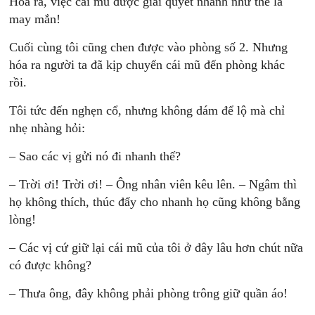
Hóa ra, việc cái mũ được giải quyết nhanh như thế là
may mắn!
Cuối cùng tôi cũng chen được vào phòng số 2. Nhưng
hóa ra người ta đã kịp chuyển cái mũ đến phòng khác
rồi.
Tôi tức đến nghẹn cổ, nhưng không dám để lộ mà chỉ
nhẹ nhàng hỏi:
– Sao các vị gửi nó đi nhanh thế?
– Trời ơi! Trời ơi! – Ông nhân viên kêu lên. – Ngâm thì
họ không thích, thúc đẩy cho nhanh họ cũng không bằng
lòng!
– Các vị cứ giữ lại cái mũ của tôi ở đây lâu hơn chút nữa
có được không?
– Thưa ông, đây không phải phòng trông giữ quần áo!