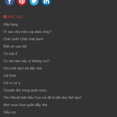
MỤC LỤC
Xếp hàng
Vì sao chú mèo cúp đuôi chạy?
Chát xình! Chát chát bùm!
Biết ơn vạn bội
Cả một ổ
Có nên làm bác sĩ không con?
Cho một tách trà đặc nhé
Cái kính
Chỉ vì sơ ý
Chuyện đời trong quán rượu
Tên Hămđi biệt hiệu Con voi đã bị bắt như thế nào?
Nhớ mua chun quần đấy nhé
Sếp con