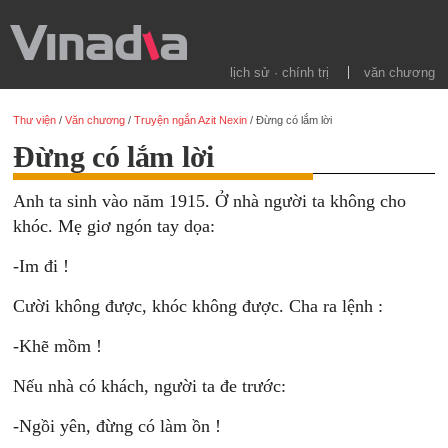
lịch sử · chính trị
văn chương
Thư viện
/
Văn chương
/
Truyện ngắn Azit Nexin
/
Đừng có lắm lời
Đừng có lắm lời
Anh ta sinh vào năm 1915. Ở nhà người ta không cho
khóc. Mẹ giơ ngón tay dọa:
-Im đi !
Cười không được, khóc không được. Cha ra lệnh :
-Khẽ mồm !
Nếu nhà có khách, người ta đe trước:
-Ngồi yên, đừng có làm ồn !