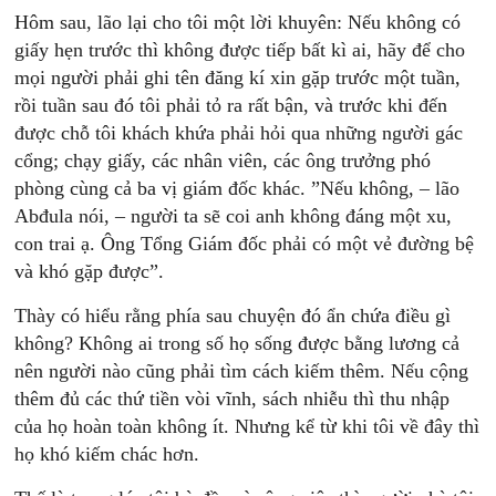
Hôm sau, lão lại cho tôi một lời khuyên: Nếu không có
giấy hẹn trước thì không được tiếp bất kì ai, hãy để cho
mọi người phải ghi tên đăng kí xin gặp trước một tuần,
rồi tuần sau đó tôi phải tỏ ra rất bận, và trước khi đến
được chỗ tôi khách khứa phải hỏi qua những người gác
cổng; chạy giấy, các nhân viên, các ông trưởng phó
phòng cùng cả ba vị giám đốc khác. ”Nếu không, – lão
Abđula nói, – người ta sẽ coi anh không đáng một xu,
con trai ạ. Ông Tổng Giám đốc phải có một vẻ đường bệ
và khó gặp được”.
Thày có hiểu rằng phía sau chuyện đó ẩn chứa điều gì
không? Không ai trong số họ sống được bằng lương cả
nên người nào cũng phải tìm cách kiếm thêm. Nếu cộng
thêm đủ các thứ tiền vòi vĩnh, sách nhiễu thì thu nhập
của họ hoàn toàn không ít. Nhưng kể từ khi tôi về đây thì
họ khó kiếm chác hơn.