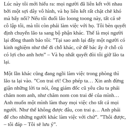
Lúc này tôi mới hiểu ra: mọi người đã liên kết với nhau
bởi một sợi dây vô hình, và họ liên kết rất chặt chẽ khó
mà bẩy nổi? Nếu tôi đuổi lão loong toong này, tất cả sẽ
cô lập tôi, mà tôi còn phải làm việc với họ. Tôi bèn quyết
định chuyển lão ta sang bộ phận khác. Thế là mọi người
lại đồng thanh bảo tôi: ”Tại sao anh lại đẩy một người có
kinh nghiệm như thế đi chỗ khác, cứ để bác ấy ở chỗ cũ
có lợi cho anh hơn” – Và họ nhất quyết đòi tôi giữ lão ta
lại.
Một lần khác cũng đang ngồi làm việc trong phòng thì
lão ta lại vào. ”Con trai ơi! Cho phép ta… Xin anh đừng
giận những lời ta nói, ông giám đốc cũ yêu cầu ta phải
chăm nom anh, như chăm nom con trai đẻ của mình…
Anh muốn một mình làm thay mọi việc cho tất cả mọi
người. Như thế không được đâu, con trai ạ… Anh phải
để cho những người khác làm việc với chứ”. ”Thôi được,
– tôi đáp – Tôi sẽ lưu ý”.