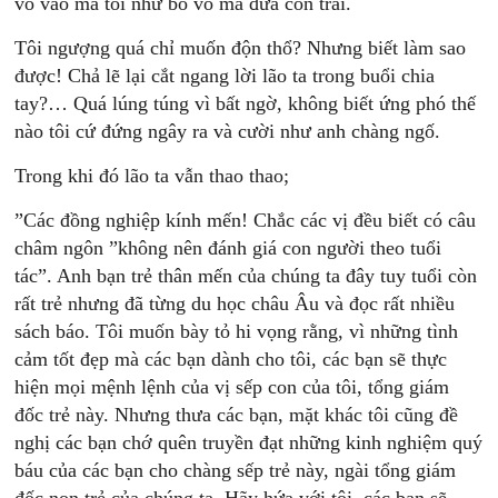
vỗ vào má tôi như bố vỗ má đứa con trai.
Tôi ngượng quá chỉ muốn độn thổ? Nhưng biết làm sao
được! Chả lẽ lại cắt ngang lời lão ta trong buổi chia
tay?… Quá lúng túng vì bất ngờ, không biết ứng phó thế
nào tôi cứ đứng ngây ra và cười như anh chàng ngố.
Trong khi đó lão ta vẫn thao thao;
”Các đồng nghiệp kính mến! Chắc các vị đều biết có câu
châm ngôn ”không nên đánh giá con người theo tuổi
tác”. Anh bạn trẻ thân mến của chúng ta đây tuy tuổi còn
rất trẻ nhưng đã từng du học châu Âu và đọc rất nhiều
sách báo. Tôi muốn bày tỏ hi vọng rằng, vì những tình
cảm tốt đẹp mà các bạn dành cho tôi, các bạn sẽ thực
hiện mọi mệnh lệnh của vị sếp con của tôi, tổng giám
đốc trẻ này. Nhưng thưa các bạn, mặt khác tôi cũng đề
nghị các bạn chớ quên truyền đạt những kinh nghiệm quý
báu của các bạn cho chàng sếp trẻ này, ngài tổng giám