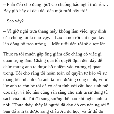
– Phải đến cho đúng giờ! Có chuông báo nghỉ trưa rồi…
Bây giờ hãy đi đâu đó, đến một rưỡi hãy tới!
– Sao vậy?
– Vì giờ nghỉ trưa thang máy không làm việc, quy định
của chúng tôi là như vậy. – Lão ta nói rồi chỉ ngón tay
lên đồng hồ treo tường. – Một rưỡi đến rồi sẽ được lên.
Thực ra tôi muốn gặp ông giám đốc chẳng có việc gì
quan trọng lắm. Chẳng qua tôi quyết định đến đây để
chúc mừng anh ta được bổ nhiệm vào cương vị quan
trọng. Tôi cho rằng tôi hoàn toàn có quyền tự hào về sự
thăng tiến nhanh của anh ta trên đường công danh, vì từ
lúc anh ta còn bé tôi đã có cảm tình với cậu học sinh mê
đọc này, và lúc nào cũng sẵn sàng cho anh ta sử dụng tủ
sách của tôi. Tôi đã sung sướng thế nào khi nghe anh ta
nói: ”Thưa thày, thày là người đã dạy dỗ em nên người.”
Sau đó anh ta được sang châu Âu du học, và từ đó đã