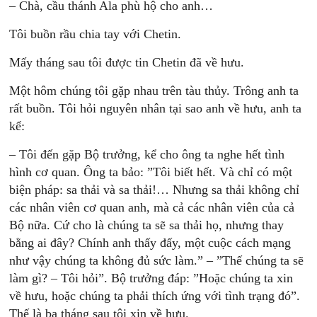
– Chà, cầu thánh Ala phù hộ cho anh…
Tôi buồn rầu chia tay với Chetin.
Mấy tháng sau tôi được tin Chetin đã về hưu.
Một hôm chúng tôi gặp nhau trên tàu thủy. Trông anh ta
rất buồn. Tôi hỏi nguyên nhân tại sao anh về hưu, anh ta
kể:
– Tôi đến gặp Bộ trưởng, kể cho ông ta nghe hết tình
hình cơ quan. Ông ta bảo: ”Tôi biết hết. Và chỉ có một
biện pháp: sa thải và sa thải!… Nhưng sa thải không chỉ
các nhân viên cơ quan anh, mà cả các nhân viên của cả
Bộ nữa. Cứ cho là chúng ta sẽ sa thải họ, nhưng thay
bằng ai đây? Chính anh thấy đấy, một cuộc cách mạng
như vậy chúng ta không đủ sức làm.” – ”Thế chúng ta sẽ
làm gì? – Tôi hỏi”. Bộ trưởng đáp: ”Hoặc chúng ta xin
về hưu, hoặc chúng ta phải thích ứng với tình trạng đó”.
Thế là ba tháng sau tôi xin về hưu.