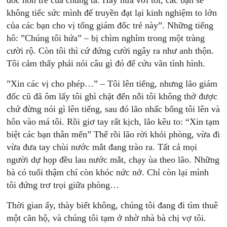
đốc non trẻ của chúng ta. Hãy hứa với tôi, các bạn sẽ
không tiếc sức mình để truyền đạt lại kinh nghiệm to lớn
của các bạn cho vị tổng giám đốc trẻ này”. Những tiếng
hô: ”Chúng tôi hứa” – bị chìm nghỉm trong một tràng
cười rộ. Còn tôi thì cứ đứng cười ngây ra như anh thộn.
Tôi cảm thấy phải nói câu gì đó để cứu vãn tình hình.
”Xin các vị cho phép…” – Tôi lên tiếng, nhưng lão giám
đốc cũ đã ôm lấy tôi ghì chặt đến nỗi tôi không thở được
chứ đừng nói gì lên tiếng, sau đó lão nhấc bổng tôi lên và
hôn vào má tôi. Rồi giơ tay rất kịch, lão kêu to: “Xin tạm
biệt các bạn thân mến” Thế rồi lão rời khỏi phòng, vừa đi
vừa đưa tay chùi nước mắt đang trào ra. Tất cả mọi
người dự họp đều lau nước mắt, chạy ùa theo lão. Những
bà có tuổi thậm chí còn khóc nức nở. Chỉ còn lại mình
tôi đứng trơ trọi giữa phòng…
Thời gian ấy, thày biết không, chúng tôi đang đi tìm thuê
một căn hộ, và chúng tôi tạm ở nhờ nhà bà chị vợ tôi.