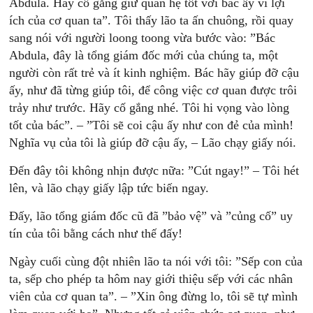
Abdula. Hãy cố gắng giữ quan hệ tốt với bác ấy vì lợi
ích của cơ quan ta”. Tôi thấy lão ta ấn chuông, rồi quay
sang nói với người loong toong vừa bước vào: ”Bác
Abdula, đây là tổng giám đốc mới của chúng ta, một
người còn rất trẻ và ít kinh nghiệm. Bác hãy giúp đỡ cậu
ấy, như đã từng giúp tôi, để công việc cơ quan được trôi
trảy như trước. Hãy cố gắng nhé. Tôi hi vọng vào lòng
tốt của bác”. – ”Tôi sẽ coi cậu ấy như con đẻ của mình!
Nghĩa vụ của tôi là giúp đỡ cậu ấy, – Lão chạy giấy nói.
Đến đây tôi không nhịn được nữa: ”Cút ngay!” – Tôi hét
lên, và lão chạy giấy lập tức biến ngay.
Đấy, lão tổng giám đốc cũ đã ”bảo vệ” và ”củng cố” uy
tín của tôi bằng cách như thế đấy!
Ngày cuối cùng đột nhiên lão ta nói với tôi: ”Sếp con của
ta, sếp cho phép ta hôm nay giới thiệu sếp với các nhân
viên của cơ quan ta”. – ”Xin ông đừng lo, tôi sẽ tự mình