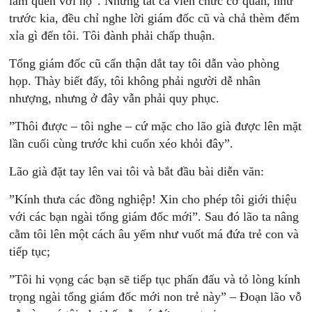
làm quen với họ”. Nhưng tất cả viên chức cơ quan, như
trước kia, đều chỉ nghe lời giám đốc cũ và chả thèm đếm
xỉa gì đến tôi. Tôi đành phải chấp thuận.
Tổng giám đốc cũ cẩn thận dắt tay tôi dẫn vào phòng
họp. Thày biết đấy, tôi không phải người dễ nhân
nhượng, nhưng ở đây vẫn phải quy phục.
”Thôi được – tôi nghe – cứ mặc cho lão già được lên mặt
lần cuối cùng trước khi cuốn xéo khỏi đây”.
Lão già đặt tay lên vai tôi và bắt đầu bài diễn văn:
”Kính thưa các đồng nghiệp! Xin cho phép tôi giới thiệu
với các bạn ngài tổng giám đốc mới”. Sau đó lão ta nâng
cằm tôi lên một cách âu yếm như vuốt má đứa trẻ con và
tiếp tục;
”Tôi hi vọng các bạn sẽ tiếp tục phấn đấu và tỏ lòng kính
trọng ngài tổng giám đốc mới non trẻ này” – Đoạn lão vỗ