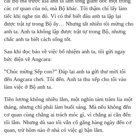
cái Bộ mà trước kia anh ta làm tổng giám đốc một trong
các cơ quan của nó, mà Bộ khác. Tôi thậm chí lấy làm
tiếc khi nghe tin đó. Vì có thể biết đâu anh ta lập lại
được trật tự trong Bộ ấy… Nhưng tất nhiên tôi mừng cho
anh ta. Anh ta không lập được trật tự trong Bộ, nhưng
chắc anh ta biết cách sống tốt.
Sau khi đọc báo về việc bổ nhiệm anh ta, tôi gửi ngay
bức điện về Angcara:
”Chúc mừng Sếp con?” Đáp lại anh ta gửi thư mời tôi
đến Angcara chơi. Tôi đến. Anh ta thu xếp cho tôi vào
làm việc ở Bộ anh ta.
Tiền lương không nhiều lắm, một nghìn tám trăm lia một
tháng, nhưng chỉ phải làm buổi sáng. Mà nếu không đến
cơ quan cùng chẳng ai trách móc gì, vì chẳng ai cần đến
tôi lắm. Nhưng dù sao tôi vẫn cố gắng hàng ngày đến cơ
quan, trừ hôm nào ở nhà có việc gì bận lắm.