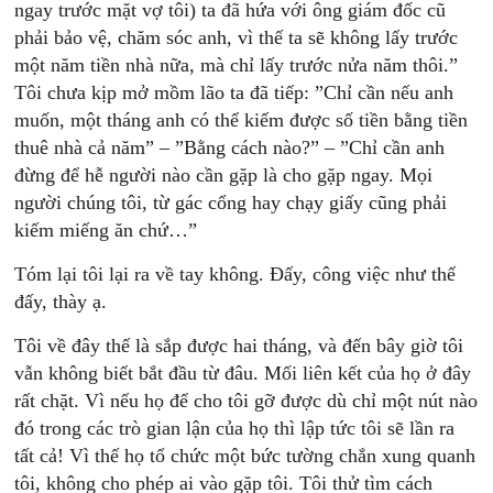
ngay trước mặt vợ tôi) ta đã hứa với ông giám đốc cũ
phải bảo vệ, chăm sóc anh, vì thế ta sẽ không lấy trước
một năm tiền nhà nữa, mà chỉ lấy trước nửa năm thôi.”
Tôi chưa kịp mở mồm lão ta đã tiếp: ”Chỉ cần nếu anh
muốn, một tháng anh có thể kiếm được số tiền bằng tiền
thuê nhà cả năm” – ”Bằng cách nào?” – ”Chỉ cần anh
đừng để hễ người nào cần gặp là cho gặp ngay. Mọi
người chúng tôi, từ gác cổng hay chạy giấy cũng phải
kiếm miếng ăn chứ…”
Tóm lại tôi lại ra về tay không. Đấy, công việc như thế
đấy, thày ạ.
Tôi về đây thế là sắp được hai tháng, và đến bây giờ tôi
vẫn không biết bắt đầu từ đâu. Mối liên kết của họ ở đây
rất chặt. Vì nếu họ để cho tôi gỡ được dù chỉ một nút nào
đó trong các trò gian lận của họ thì lập tức tôi sẽ lần ra
tất cả! Vì thế họ tổ chức một bức tường chắn xung quanh
tôi, không cho phép ai vào gặp tôi. Tôi thử tìm cách