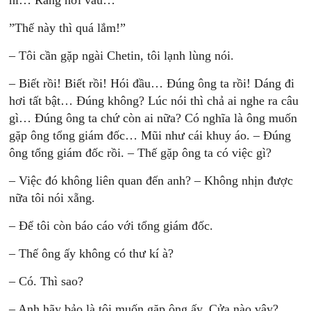
hí… Răng hơi vẩu…
”Thế này thì quá lắm!”
– Tôi cần gặp ngài Chetin, tôi lạnh lùng nói.
– Biết rồi! Biết rồi! Hói đầu… Đúng ông ta rồi! Dáng đi
hơi tất bật… Đúng không? Lúc nói thì chả ai nghe ra câu
gì… Đúng ông ta chứ còn ai nữa? Có nghĩa là ông muốn
gặp ông tổng giám đốc… Mũi như cái khuy áo. – Đúng
ông tổng giám đốc rồi. – Thế gặp ông ta có việc gì?
– Việc đó không liên quan đến anh? – Không nhịn được
nữa tôi nói xẵng.
– Để tôi còn báo cáo với tổng giám đốc.
– Thế ông ấy không có thư kí à?
– Có. Thì sao?
– Anh hãy bảo là tôi muốn gặp ông ấy. Cửa nào vậy?