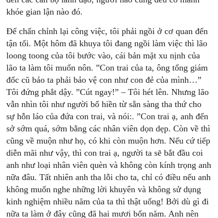
khóe gian lận nào đó.
Để chấn chỉnh lại công việc, tôi phải ngồi ở cơ quan đến
tận tối. Một hôm đã khuya tôi đang ngồi làm việc thì lão
loong toong của tôi bước vào, cái bản mặt xu nịnh của
lão ta làm tôi muốn nôn. ”Con trai của ta, ông tổng giám
đốc cũ bảo ta phải bảo vệ con như con đẻ của mình…”
Tôi đứng phắt dậy. ”Cút ngay!” – Tôi hét lên. Nhưng lão
vẫn nhìn tôi như người bố hiền từ sẵn sàng tha thứ cho
sự hỗn láo của đứa con trai, và nói:. ”Con trai ạ, anh đến
sở sớm quá, sớm bằng các nhân viên dọn dẹp. Còn về thì
cũng về muộn như họ, có khi còn muộn hơn. Nếu cứ tiếp
diễn mãi như vậy, thì con trai ạ, người ta sẽ bắt đầu coi
anh như loại nhân viên quèn và không còn kính trọng anh
nữa đâu. Tất nhiên anh tha lỗi cho ta, chỉ có điều nếu anh
không muốn nghe những lời khuyên và không sử dụng
kinh nghiệm nhiều năm của ta thì thật uổng! Bởi dù gì đi
nữa ta làm ở đây cũng đã hai mươi bốn năm. Anh nên