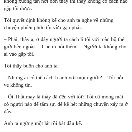
không xuống tận nơi đón thày thì thày không có cách nào
gặp tôi được.
Tôi quyết định không kể cho anh ta nghe về những
chuyện phiền phức tôi vừa gặp phải.
– Phải, thày ạ, ở đây người ta cách li tôi với toàn bộ thế
giới bên ngoài. – Chetin nói thêm. – Người ta không cho
ai vào gặp tôi.
Tôi thấy buồn cho anh ta.
– Nhưng ai có thể cách li anh với mọi người? – Tôi hỏi
vẻ không tin.
– Ôi Thật may là thày đã đến với tôi? Tội cứ mong mãi
có người nào để tâm sự, để kể hết những chuyện xảy ra ở
đây.
Anh ta ngừng một lát rồi bắt đầu kể.