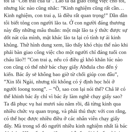
tôi là ”Con trai của ta”. Lão ta đã giao công việc cho tôi,
nhưng lúc nào cũng nhắc: ”Kinh nghiệm cũng rất cần…
Kinh nghiệm, con trai ạ, là điều rất quan trọng!” Dần dần
tôi biết tỏng con người lão ta. Ở con người đáng thương
này đầy những mâu thuẫn: một mặt lão ta ý thức được sự
dốt nát của mình, mặt khác lão ta lại có tính tự ái kinh
khủng. Thử hình dung xem, lão thấy khó chịu thế nào khi
phải bàn giao công việc cho một người chỉ đáng tuổi con
cháu lão?! ”Con trai ạ, nếu có điều gì khó khăn lúc nào
con cũng có thể nhờ bác chạy giấy Abđula cho đến ý
kiến. Bác ấy sẽ không bao giờ từ chối giúp con đâu”,
”Xin lỗi Ngài, nhưng tôi không có ý định học hỏi ở
người loong toong”. – ”Ồ, sao con lại nói thế? Chả lẽ có
thể khinh bác ấy chỉ vì bác ấy làm nghề chạy giấy sao?
Ta đã phục vụ hai mươi sáu năm rồi, đã từng kinh qua
nhiều chức vụ quan trọng, và phải thú thực với con rằng,
có thể học được nhiều điều ở các nhân viên chạy giấy
đấy. Mà trong số đó người nhiều kinh nghiệm nhất là bác