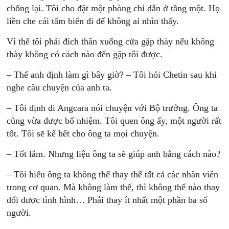
chống lại. Tôi cho đặt một phòng chỉ dẫn ở tầng một. Họ
liền che cái tấm biển đi để không ai nhìn thấy.
Vì thế tôi phải đích thân xuống cửa gặp thày nếu không
thày không có cách nào đến gặp tôi được.
– Thế anh định làm gì bây giờ? – Tôi hỏi Chetin sau khi
nghe câu chuyện của anh ta.
– Tôi định đi Angcara nói chuyện với Bộ trưởng. Ông ta
cũng vừa được bổ nhiệm. Tôi quen ông ấy, một người rất
tốt. Tôi sẽ kể hết cho ông ta mọi chuyện.
– Tốt lắm. Nhưng liệu ông ta sẽ giúp anh bằng cách nào?
– Tôi hiểu ông ta không thể thay thế tất cả các nhân viên
trong cơ quan. Mà không làm thế, thì không thể nào thay
đổi được tình hình… Phải thay ít nhất một phần ba số
người.