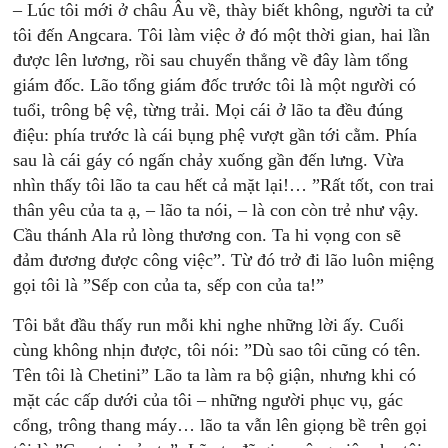
– Lúc tôi mới ở châu Âu về, thày biết không, người ta cử
tôi đến Angcara. Tôi làm việc ở đó một thời gian, hai lần
được lên lương, rồi sau chuyển thẳng về đây làm tổng
giám đốc. Lão tổng giám đốc trước tôi là một người có
tuổi, trông bệ vệ, từng trải. Mọi cái ở lão ta đều đúng
điệu: phía trước là cái bụng phệ vượt gần tới cằm. Phía
sau là cái gáy có ngấn chảy xuống gần đến lưng. Vừa
nhìn thấy tôi lão ta cau hết cả mặt lại!… ”Rất tốt, con trai
thân yêu của ta ạ, – lão ta nói, – là con còn trẻ như vậy.
Cầu thánh Ala rủ lòng thương con. Ta hi vọng con sẽ
đảm đương được công việc”. Từ đó trở đi lão luôn miệng
gọi tôi là ”Sếp con của ta, sếp con của ta!”
Tôi bắt đầu thấy run mỗi khi nghe những lời ấy. Cuối
cùng không nhịn được, tôi nói: ”Dù sao tôi cũng có tên.
Tên tôi là Chetini” Lão ta làm ra bộ giận, nhưng khi có
mặt các cấp dưới của tôi – những người phục vụ, gác
cổng, trông thang máy… lão ta vẫn lên giọng bề trên gọi