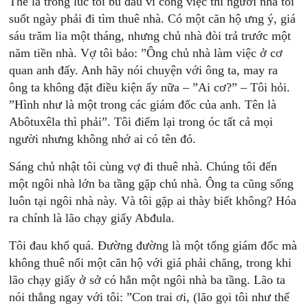
Thế là trong lúc tôi bù đầu vì công việc thì người nhà tôi
suốt ngày phải đi tìm thuê nhà. Có một căn hộ ưng ý, giá
sáu trăm lia một tháng, nhưng chủ nhà đòi trả trước một
năm tiền nhà. Vợ tôi bảo: ”Ông chủ nhà làm việc ở cơ
quan anh đấy. Anh hãy nói chuyện với ông ta, may ra
ông ta không đặt điều kiện ấy nữa – ”Ai cơ?” – Tôi hỏi.
”Hình như là một trong các giám đốc của anh. Tên là
Abôtuxêla thì phải”. Tôi điểm lại trong óc tất cả mọi
người nhưng không nhớ ai có tên đó.
Sáng chủ nhật tôi cùng vợ đi thuê nhà. Chúng tôi đến
một ngôi nhà lớn ba tầng gặp chủ nhà. Ông ta cũng sống
luôn tại ngôi nhà này. Và tôi gặp ai thày biết không? Hóa
ra chính là lão chạy giấy Abđula.
Tôi đau khổ quá. Đường đường là một tổng giám đốc mà
không thuê nổi một căn hộ với giá phải chăng, trong khi
lão chạy giấy ở sở có hẳn một ngôi nhà ba tầng. Lão ta
nói thẳng ngay với tôi: ”Con trai ơi, (lão gọi tôi như thế