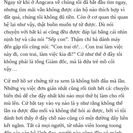
Ngay từ khi ở Angcara về chúng tôi đã bắt đầu tìm ngay,
nhưng tìm mãi vẫn không được căn hộ nào thích hợp vì
đắt quá, chúng tôi không đủ tiền. Còn ở cơ quan thì quan
hệ lại như vậy, thật buồn muốn tự tử được. Dù nói
chuyện với bất kì ai cũng đều được đáp lại bằng cái nhìn
nịnh bợ và câu nói ”Sếp con”. Thậm chí bà đánh máy
đến gặp tôi cũng nói: ”Con trai ơi!… Con trai làm việc
này đi, con trai, làm việc kia đi!” Cứ như thể ở đây tôi
không phải là tổng Giám đốc, mà là đứa trẻ mồ côi
vậy…
Cứ mở hồ sơ chứng từ ra xem là không biết đâu mà lần.
Những vụ việc đơn giản nhất cũng rối tinh hết cả: chuyện
biển thủ dễ che đậy nhất khi nào mọi thứ bị làm cho rối
mù lên. Cứ bắt tay vào vụ nào là y như rằng không thể
lần ra được đầu mối và không thể hỏi ai được, bởi vì tôi
đánh hơi thấy ở đây chỗ nào cũng có một đường dây liên
kết ngầm. Tất cả mọi người, từ nhân viên loong toong
đến các cán bộ lãnh đạo, người nào cũng đều có mánh