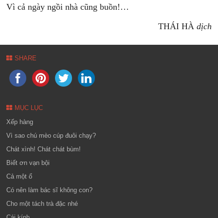
Vì cả ngày ngồi nhà cũng buồn!…
THÁI HÀ
dịch
SHARE
MỤC LỤC
Xếp hàng
Vì sao chú mèo cúp đuôi chạy?
Chát xình! Chát chát bùm!
Biết ơn vạn bội
Cả một ổ
Có nên làm bác sĩ không con?
Cho một tách trà đặc nhé
Cái kính