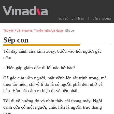
lịch sử · chính trị
văn chương
Thư viện
/
Văn chương
/
Truyện ngắn Azit Nexin
/
Sếp con
Sếp con
Tôi đẩy cánh cửa kính xoay, bước vào hỏi người gác
cửa:
– Đến gặp giám đốc đi lối nào hở bác?
Gã gác cửa ưỡn người, mặt vênh lên rất trịnh trọng, mà
theo tôi hiểu, chỉ vì lí do là có người phải đến nhờ vả
hắn. Hắn hất cằm ra hiệu đi về bên phải.
Tôi đi về hướng đó và nhìn thấy cái thang máy. Ngồi
cạnh cửa có một người, chắc hẳn là người trực thang
máy.