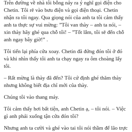
Trên đường về nhà tôi bỗng nảy ra ý nghĩ gọi điện cho
Chetin. Tôi rẽ vào bưu điện và gọi điện thoại. Chetin
nhận ra tôi ngay. Qua giọng nói của anh ta tôi cảm thấy
anh ta thực sự vui mừng: ”Tôi van thày – anh ta nói, –
xin thày hãy ghé qua chỗ tôi! – ”Tốt lắm, tôi sẽ đến chỗ
anh ngay bây giờ!” .
Tôi tiến lại phía cửa xoay. Chetin đã đứng đón tôi ở đó
và khi nhìn thấy tôi anh ta chạy ngay ra ôm choàng lấy
tôi.
– Rất mừng là thày đã đến? Tôi cứ định ghé thăm thày
nhưng không biết địa chỉ mới của thày.
Chúng tôi vào thang máy.
Tôi cảm thấy hơi bất tiện, anh Chetin ạ, – tôi nói. – Việc
gì anh phải xuống tận cửa đón tôi?
Nhưng anh ta cười và ghé vào tai tôi nói thầm để lão trực