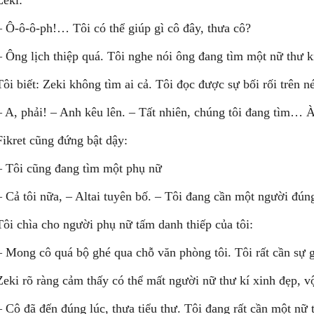
Zeki:
– Ô-ô-ô-ph!… Tôi có thể giúp gì cô đây, thưa cô?
– Ông lịch thiệp quá. Tôi nghe nói ông đang tìm một nữ thư 
Tôi biết: Zeki không tìm ai cả. Tôi đọc được sự bối rối trên n
– A, phải! – Anh kêu lên. – Tất nhiên, chúng tôi đang tìm… À
Fikret cũng đứng bật dậy:
– Tôi cũng đang tìm một phụ nữ
– Cả tôi nữa, – Altai tuyên bố. – Tôi đang cần một người đún
Tôi chìa cho người phụ nữ tấm danh thiếp của tôi:
– Mong cô quá bộ ghé qua chỗ văn phòng tôi. Tôi rất cần sự 
Zeki rõ ràng cảm thấy có thể mất người nữ thư kí xinh đẹp, v
– Cô đã đến đúng lúc, thưa tiểu thư. Tôi đang rất cần một nữ 