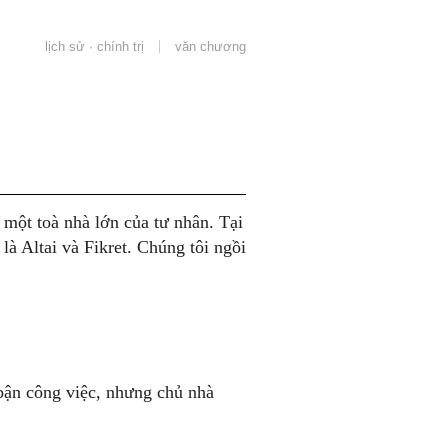
lịch sử · chính trị
văn chương
 một toà nhà lớn của tư nhân. Tại
là Altai và Fikret. Chúng tôi ngồi
 bận công việc, nhưng chủ nhà