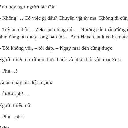
Anh này ngớ người lắc đầu.
– Không!… Có việc gì đâu? Chuyện vặt ấy mà. Không đi cũn
– Tuỳ anh thôi, – Zeki lạnh lùng nói. – Nhưng cẩn thận đừng đ
nhìn đồng hồ quay sang bảo tôi. – Anh Haxan, anh có bị muộ
– Tôi không vội, – tôi đáp. – Ngày mai đến cũng được.
Người thiếu nữ rít một hơi thuốc và phả khói vào mặt Zeki.
– Phù…!
Và anh này hít thật mạnh:
– Ô-ô-ô-ph!…
Người thiếu nữ:
– Phù…ph.!