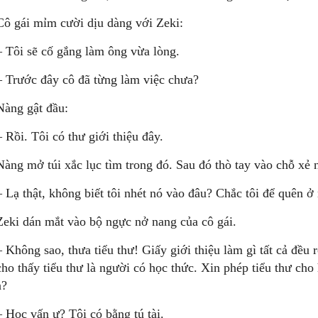
Cô gái mỉm cười dịu dàng với Zeki:
– Tôi sẽ cố gắng làm ông vừa lòng.
– Trước đây cô đã từng làm việc chưa?
Nàng gật đầu:
– Rồi. Tôi có thư giới thiệu đây.
Nàng mở túi xắc lục tìm trong đó. Sau đó thò tay vào chỗ xẻ 
– Lạ thật, không biết tôi nhét nó vào đâu? Chắc tôi để quên ở 
Zeki dán mắt vào bộ ngực nở nang của cô gái.
– Không sao, thưa tiểu thư! Giấy giới thiệu làm gì tất cả đều 
cho thấy tiểu thư là người có học thức. Xin phép tiểu thư cho 
ạ?
– Học vấn ư? Tôi có bằng tú tài.