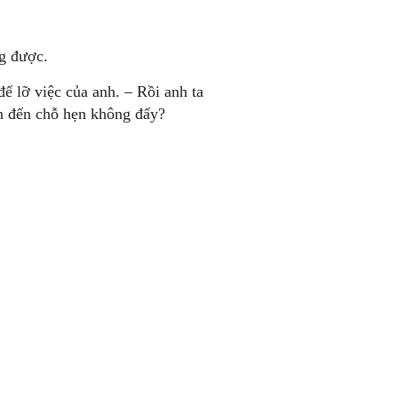
g được.
ể lỡ việc của anh. – Rồi anh ta
n đến chỗ hẹn không đấy?