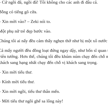
– Cứ ngồi đã, ngồi đã! Tôi không cho các anh đi đâu cả.
Bỗng có tiếng gõ cửa.
– Xin mời vào? – Zeki nói to.
Một phụ nữ trẻ đẹp bước vào.
Chúng tôi ai nấy đều cảm thấy nghẹn thở như bị một xô nước 
Cả mấy người đều đồng loạt đứng ngay dậy, như bốn sĩ quan t
viên tướng. Hơn thế, chúng tôi đều khúm núm chạy đến chỗ 
khách sang hạng nhất chạy đến chỗ vị khách sang trọng.
– Xin mời tiểu thư.
– Kính mời tiểu thư.
– Xin mời ngồi, tiểu thư thân mến.
– Mời tiểu thư ngồi ghế sa lông này!