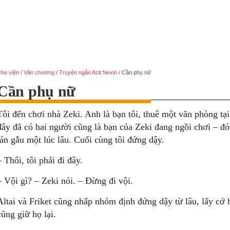
hư viện
/
Văn chương
/
Truyện ngắn Azit Nexin
/
Cần phụ nữ
Cần phụ nữ
Tôi đến chơi nhà Zeki. Anh là bạn tôi, thuê một văn phòng tại
đây đã có hai người cũng là bạn của Zeki đang ngồi chơi – đó 
tán gẫu một lúc lâu. Cuối cùng tôi đứng dậy.
– Thôi, tôi phải đi đây.
– Vội gì? – Zeki nói. – Đừng đi vội.
Altai và Friket cũng nhấp nhỏm định đứng dậy từ lâu, lấy cớ
cũng giữ họ lại.