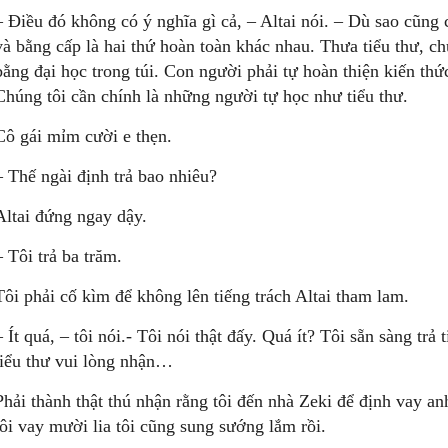
– Điều đó không có ý nghĩa gì cả, – Altai nói. – Dù sao cũng
và bằng cấp là hai thứ hoàn toàn khác nhau. Thưa tiểu thư, chú
bằng đại học trong túi. Con người phải tự hoàn thiện kiến thứ
Chúng tôi cần chính là những người tự học như tiểu thư.
Cô gái mỉm cười e thẹn.
– Thế ngài định trả bao nhiêu?
Altai đứng ngay dậy.
– Tôi trả ba trăm.
Tôi phải cố kìm để không lên tiếng trách Altai tham lam.
– Ít quá, – tôi nói.- Tôi nói thật đấy. Quá ít? Tôi sẵn sàng trả
tiểu thư vui lòng nhận…
Phải thành thật thú nhận rằng tôi đến nhà Zeki để định vay an
tôi vay mười lia tôi cũng sung sướng lắm rồi.