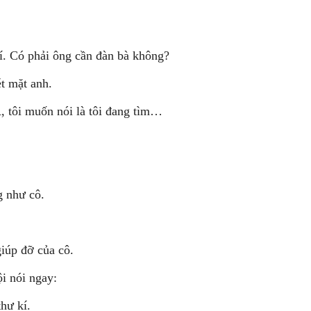
kí. Có phải ông cần đàn bà không?
ét mặt anh.
, tôi muốn nói là tôi đang tìm…
g như cô.
giúp đỡ của cô.
ội nói ngay:
thư kí.