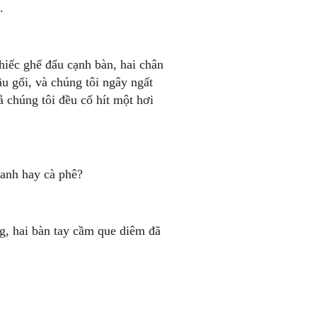
.
hiếc ghế đẩu cạnh bàn, hai chân
ầu gối, và chúng tôi ngây ngất
ả chúng tôi đều cố hít một hơi
hanh hay cà phê?
g, hai bàn tay cầm que diêm đã