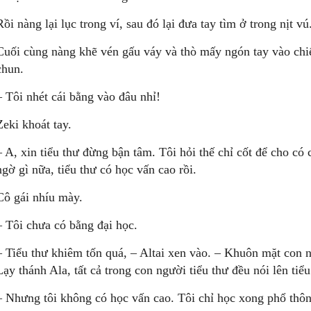
Rồi nàng lại lục trong ví, sau đó lại đưa tay tìm ở trong nịt vú
Cuối cùng nàng khẽ vén gấu váy và thò mấy ngón tay vào chiếc
chun.
– Tôi nhét cái bằng vào đâu nhỉ!
Zeki khoát tay.
– A, xin tiểu thư đừng bận tâm. Tôi hỏi thế chỉ cốt để cho có
ngờ gì nữa, tiểu thư có học vấn cao rồi.
Cô gái nhíu mày.
– Tôi chưa có bằng đại học.
– Tiểu thư khiêm tốn quá, – Altai xen vào. – Khuôn mặt con n
Lạy thánh Ala, tất cả trong con người tiểu thư đều nói lên tiể
– Nhưng tôi không có học vấn cao. Tôi chỉ học xong phổ thôn