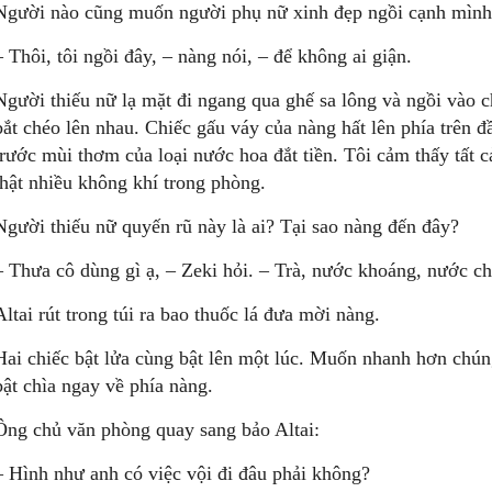
Người nào cũng muốn người phụ nữ xinh đẹp ngồi cạnh mình
– Thôi, tôi ngồi đây, – nàng nói, – để không ai giận.
Người thiếu nữ lạ mặt đi ngang qua ghế sa lông và ngồi vào c
bắt chéo lên nhau. Chiếc gấu váy của nàng hất lên phía trên đ
trước mùi thơm của loại nước hoa đắt tiền. Tôi cảm thấy tất c
thật nhiều không khí trong phòng.
Người thiếu nữ quyến rũ này là ai? Tại sao nàng đến đây?
– Thưa cô dùng gì ạ, – Zeki hỏi. – Trà, nước khoáng, nước c
Altai rút trong túi ra bao thuốc lá đưa mời nàng.
Hai chiếc bật lửa cùng bật lên một lúc. Muốn nhanh hơn chún
bật chìa ngay về phía nàng.
Ông chủ văn phòng quay sang bảo Altai:
– Hình như anh có việc vội đi đâu phải không?