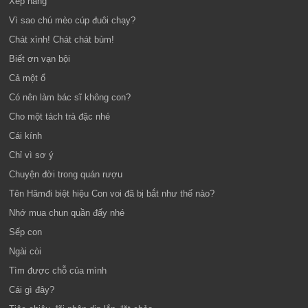
Xếp hàng
Vì sao chú mèo cúp đuôi chạy?
Chát xình! Chát chát bùm!
Biết ơn vạn bội
Cả một ổ
Có nên làm bác sĩ không con?
Cho một tách trà đặc nhé
Cái kính
Chỉ vì sơ ý
Chuyện đời trong quán rượu
Tên Hămđi biệt hiệu Con voi đã bị bắt như thế nào?
Nhớ mua chun quần đấy nhé
Sếp con
Ngài còi
Tìm được chỗ của mình
Cái gì đây?