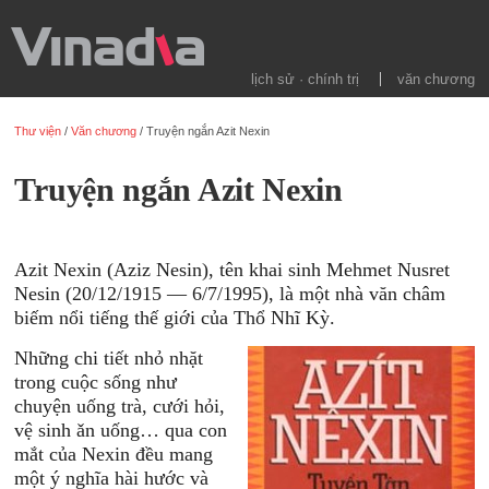
lịch sử · chính trị
văn chương
Thư viện
/
Văn chương
/
Truyện ngắn Azit Nexin
Truyện ngắn Azit Nexin
Azit Nexin (Aziz Nesin), tên khai sinh Mehmet Nusret
Nesin (20/12/1915 — 6/7/1995), là một nhà văn châm
biếm nổi tiếng thế giới của Thổ Nhĩ Kỳ.
Những chi tiết nhỏ nhặt
trong cuộc sống như
chuyện uống trà, cưới hỏi,
vệ sinh ǎn uống… qua con
mắt của Nexin đều mang
một ý nghĩa hài hước và