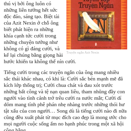
thú vị bởi ông luôn có
những liên tưởng hết sức
độc đáo, sáng tạo. Biệt tài
của Azit Nexin ở chỗ ông
biết phát hiện ra những
khía cạnh tức cười trong
những chuyện tưởng như
không có gì đáng cười, và
Truyện ngắn Azit Nexin
kể lại chúng bằng giọng hài
hước khiến ta không thể nín cười.
Tiếng cười trong các truyện ngắn của ông mang nhiều
sắc thái khác nhau, có khi là: Cười sắc bén mạnh mẽ đã
kích lớp thống trị; Cười chua chát và đau xót trước
những bất công và tệ nạn quan liêu, tham nhũng đầy con
người vào tình cảnh trớ trêu cười ra nước mắt; Cười dí
dỏm mang tính phê phán nhẹ nhàng trước những thói hư
tật xấu của con người… Song dù là tiếng cười nào đi nữa
cũng đều xuất phát từ mục đích cao đẹp là mong ước cho
mọi người cuộc sống ấm no hạnh phúc trong một xã hội
công bằng.