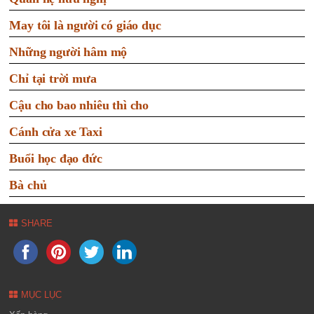
May tôi là người có giáo dục
Những người hâm mộ
Chỉ tại trời mưa
Cậu cho bao nhiêu thì cho
Cánh cửa xe Taxi
Buổi học đạo đức
Bà chủ
SHARE
MỤC LỤC