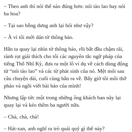
– Theo anh thì nói thế nào đúng hơn: nói tào lao hay nói
ba hoa?
– Tại sao bỗng dưng anh lại hỏi như vậy?
– À vì tôi mới dán tờ thông báo.
Hắn ta quay lại nhìn tờ thông báo, rồi bắt đầu chậm rãi,
rành rọt giải thích cho tôi các nguyên tắc ngữ pháp của
tiếng Thổ Nhĩ Kỳ, đưa ra một lô ví dụ về cách dùng động
từ “nói tào lao” và các từ phát sinh của nó. Mệt mỏi sau
câu chuyện dài, cuối cùng hắn ra về. Bấy giờ tôi môi thở
phào và ngồi viết bài báo của mình!
Nhưng lập tức một trong những ông khách ban nãy lại
quay lại và kéo thêm ba người nữa.
– Chà, chà, chà!
– Hát-xan, anh nghĩ ra trò quái quỷ gì thế này?