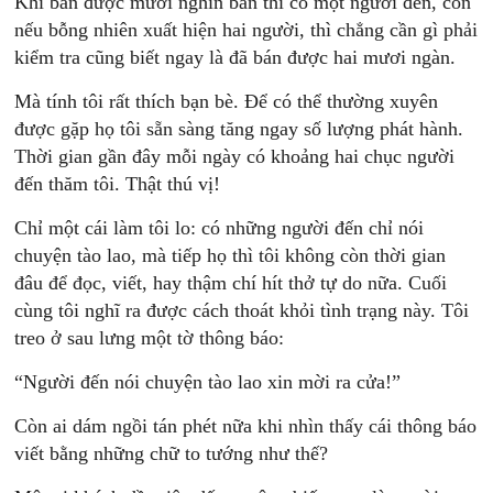
Khi bán được mười nghìn bản thì có một người đến, còn
nếu bỗng nhiên xuất hiện hai người, thì chẳng cần gì phải
kiểm tra cũng biết ngay là đã bán được hai mươi ngàn.
Mà tính tôi rất thích bạn bè. Để có thể thường xuyên
được gặp họ tôi sẵn sàng tăng ngay số lượng phát hành.
Thời gian gần đây mỗi ngày có khoảng hai chục người
đến thăm tôi. Thật thú vị!
Chỉ một cái làm tôi lo: có những người đến chỉ nói
chuyện tào lao, mà tiếp họ thì tôi không còn thời gian
đâu để đọc, viết, hay thậm chí hít thở tự do nữa. Cuối
cùng tôi nghĩ ra được cách thoát khỏi tình trạng này. Tôi
treo ở sau lưng một tờ thông báo:
“Người đến nói chuyện tào lao xin mời ra cửa!”
Còn ai dám ngồi tán phét nữa khi nhìn thấy cái thông báo
viết bằng những chữ to tướng như thế?