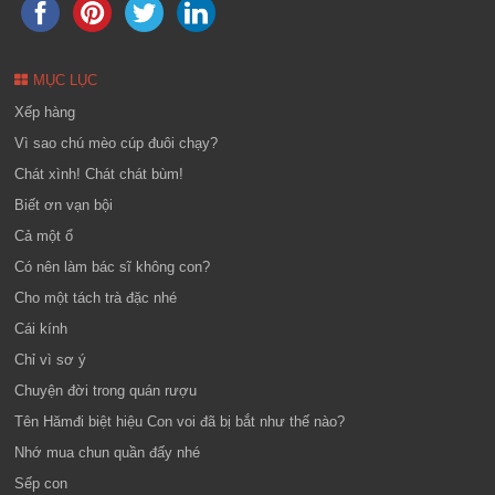
MỤC LỤC
Xếp hàng
Vì sao chú mèo cúp đuôi chạy?
Chát xình! Chát chát bùm!
Biết ơn vạn bội
Cả một ổ
Có nên làm bác sĩ không con?
Cho một tách trà đặc nhé
Cái kính
Chỉ vì sơ ý
Chuyện đời trong quán rượu
Tên Hămđi biệt hiệu Con voi đã bị bắt như thế nào?
Nhớ mua chun quần đấy nhé
Sếp con