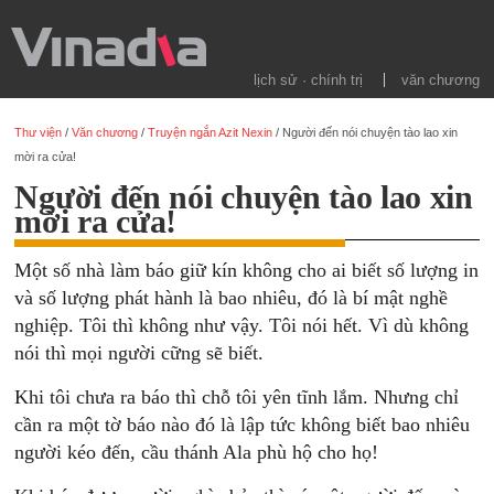
lịch sử · chính trị
văn chương
Thư viện
/
Văn chương
/
Truyện ngắn Azit Nexin
/
Người đến nói chuyện tào lao xin
mời ra cửa!
Người đến nói chuyện tào lao xin
mời ra cửa!
Một số nhà làm báo giữ kín không cho ai biết số lượng in
và số lượng phát hành là bao nhiêu, đó là bí mật nghề
nghiệp. Tôi thì không như vậy. Tôi nói hết. Vì dù không
nói thì mọi người cững sẽ biết.
Khi tôi chưa ra báo thì chỗ tôi yên tĩnh lắm. Nhưng chỉ
cần ra một tờ báo nào đó là lập tức không biết bao nhiêu
người kéo đến, cầu thánh Ala phù hộ cho họ!