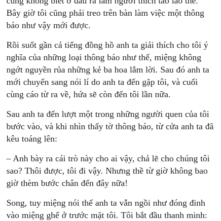
cũng không biết ở đâu ra lắm người thích tào lao thế.
Bây giờ tôi cũng phải treo trên bàn làm việc một thông
báo như vậy mới được.
Rồi suốt gần cả tiếng đồng hồ anh ta giải thích cho tôi ý
nghĩa của những loại thông báo như thế, miệng không
ngớt nguyền rủa những kẻ ba hoa lắm lời. Sau đó anh ta
mới chuyển sang nói lí do anh ta đến gặp tôi, và cuối
cùng cáo từ ra về, hứa sẽ còn đến tôi lần nữa.
Sau anh ta đến lượt một trong những người quen của tôi
bước vào, và khi nhìn thấy tờ thông báo, từ cửa anh ta đã
kêu toáng lên:
– Anh bày ra cái trò này cho ai vậy, chả lẽ cho chúng tôi
sao? Thôi được, tôi đi vậy. Nhưng thề từ giờ không bao
giờ thèm bước chân đến đây nữa!
Song, tuy miệng nói thế anh ta vẫn ngồi như đóng đinh
vào miệng ghế ở trước mặt tôi. Tôi bắt đầu thanh minh: