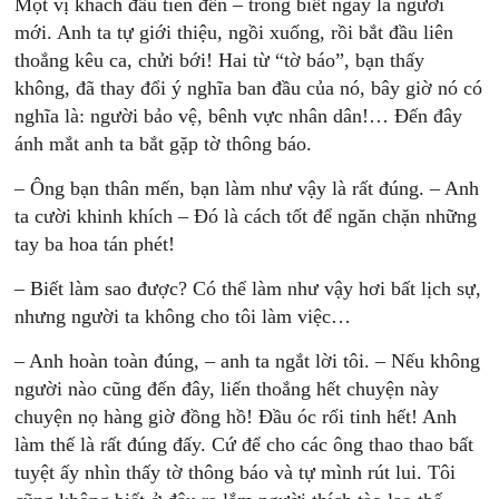
Một vị khách đầu tiên đến – trông biết ngay là người
mới. Anh ta tự giới thiệu, ngồi xuống, rồi bắt đầu liên
thoắng kêu ca, chửi bới! Hai từ “tờ báo”, bạn thấy
không, đã thay đổi ý nghĩa ban đầu của nó, bây giờ nó có
nghĩa là: người bảo vệ, bênh vực nhân dân!… Đến đây
ánh mắt anh ta bắt gặp tờ thông báo.
– Ông bạn thân mến, bạn làm như vậy là rất đúng. – Anh
ta cười khinh khích – Đó là cách tốt để ngăn chặn những
tay ba hoa tán phét!
– Biết làm sao được? Có thể làm như vậy hơi bất lịch sự,
nhưng người ta không cho tôi làm việc…
– Anh hoàn toàn đúng, – anh ta ngắt lời tôi. – Nếu không
người nào cũng đến đây, liến thoắng hết chuyện này
chuyện nọ hàng giờ đồng hồ! Đầu óc rối tinh hết! Anh
làm thế là rất đúng đấy. Cứ để cho các ông thao thao bất
tuyệt ấy nhìn thấy tờ thông báo và tự mình rút lui. Tôi