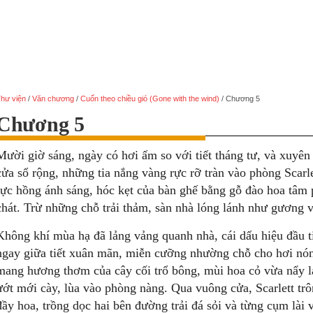
hư viện
/
Văn chương
/
Cuốn theo chiều gió (Gone with the wind)
/
Chương 5
Chương 5
Mười giờ sáng, ngày có hơi ấm so với tiết tháng tư, và xuyê
cửa sổ rộng, những tia nắng vàng rực rỡ tràn vào phòng Sca
rực hồng ánh sáng, hóc kẹt của bàn ghế bằng gỗ đào hoa tâm
chát. Trừ những chỗ trải thảm, sàn nhà lóng lánh như gương
Không khí mùa hạ đã lảng vảng quanh nhà, cái dấu hiệu đầu 
ngay giữa tiết xuân mãn, miễn cưỡng nhường chỗ cho hơi nó
mang hương thơm của cây cối trổ bông, mùi hoa cỏ vừa nẩy l
ướt mới cày, lùa vào phòng nàng. Qua vuông cửa, Scarlett trô
đầy hoa, trồng dọc hai bên đường trải đá sỏi và từng cụm lài 