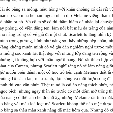
Cái áo bằng sa mỏng, màu hồng với khăn choàng cổ dài rất v
mặc nó vào mùa hè năm ngoái nhân dịp Melanie viếng thăm T
sẽ nhận ra nó. Và cô ta sẽ có đủ thâm hiểm để nhắc lại chuyện
tay phồng, cổ viền đăng ten, làm nổi bật màu da trắng của nàn
cho nàng trông có vẻ già đi một chút. Scarlett lo lắng nhìn k
mình trong gương, hình như nàng sợ thấy những nếp nhăn, nh
Nàng không muốn mình có vẻ già dặn nghiêm nghị trước một M
sa mỏng sọc xanh lợt thật đẹp với những lớp đăng ten rộng v
nhưng lại không hợp với mẫu người nàng. Nó rất thích hợp với
nhạt của Careen, nhưng Scarlett nghĩ rằng nó sẽ làm nàng gi
giờ muốn biến thành một cô học trò bên cạnh Melanie thật là 
vuông Tô cách lan, màu xanh, dợn sóng và mỗi lượn sóng đề
xanh thì vừa vặn nhứt. Thật ra nó là cái áo nàng thích nhứt,
ngọc bích, nhưng ngay thân áo trước có một đốm mỡ trông thậ
của nàng có thể cài che đi chỗ ấy, nhưng Melanie rất tinh mắt
áo bằng vải màu loè loẹt mà Scarlett không thể nào mặc được 
áo bằng sa thêu màu xanh nàng đã mặc hôm qua. Nhưng đó cũ