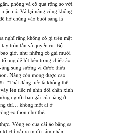
ngắn, phồng và cổ quá rộng so với
i mặc nó. Vả lại nàng cũng không
 để hở chúng vào buổi sáng là
a nghĩ rằng không có gì trên mặt
tay tròn lẳn và quyến rũ. Bộ
g bao giờ, như những cô gái mười
tổ ong để lót bên trong chiếc áo
Nàng sung sướng vì được thừa
 thon. Nàng còn mong được cao
i. “Thật đáng tiếc là không thể
váy lên tiếc rẻ nhìn đôi chân xinh
những người bạn gái của nàng ở
nàng thì… không một ai ở
vòng eo thon như thế.
thực. Vòng eo của cái áo bằng sa
tơ chỉ vải ra mười tám phân