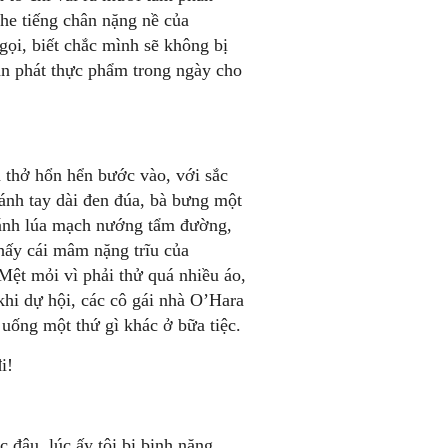
he tiếng chân nặng nề của
ọi, biết chắc mình sẽ không bị
ân phát thực phẩm trong ngày cho
thở hổn hển bước vào, với sắc
ánh tay dài đen đúa, bà bưng một
bánh lúa mạch nướng tẩm đường,
thấy cái mâm nặng trĩu của
Mệt mỏi vì phải thử quá nhiều áo,
khi dự hội, các cô gái nhà O’Hara
 uống một thứ gì khác ở bữa tiệc.
i!
 đâu, lúc ấy tôi bị bịnh nặng,