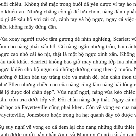
buổi chiều. Không thể mặc trong buổi dã yến được vì tay áo 
áo khiêu vũ. Nhưng chẳng còn gì để lựa chọn, nàng đành phả
có gì để xấu hổ với cái cổ, cánh tay và bộ ngực, ngay cả việc
điều không mấy đứng đắn.
Vừa xoay người trước tấm gương để nhìn nghiêng, Scarlett vừ
làm cho nàng phải xấu hổ. Cổ nàng ngắn nhưng tròn, hai cánh 
ngực cao nhờ cái áo nịt, thật là một bộ ngực xinh xắn. Khôn
sáu tuổi khác, Scarlett không bao giờ may những lớp lụa nhún 
ngực khiến cho bộ ngực có những đường cong theo ý muốn. 
hưởng ở Ellen bàn tay trắng trẻo và mảnh dẻ, bàn chân thon
như Ellen nhưng chiều cao của nàng cũng làm nàng hài lòng rồ
để lộ được đôi chân đẹp”. Vừa nghĩ ngợi, nàng vừa kéo chiếc 
xắn, tròn trịa dưới lớp vớ. Đôi chân nàng đẹp thật. Ngay cả 
nữ học xá Fayetteville cũng phải khen. Còn về vòng eo của 
Fayetteville, Jonesboro hoặc trong ba hạt quanh đây có được 
Sự suy nghĩ về vòng eo đã đem lại cho nàng những điều thiết 
xanh được mười bảy phân Anh, và Mammy đã nới cái áo canh 