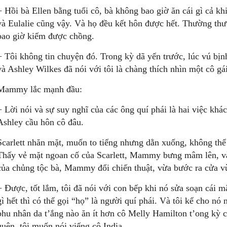
− Hồi bà Ellen bằng tuổi cô, bà không bao giờ ăn cái gì cả khi
và Eulalie cũng vậy. Và họ đều kết hôn được hết. Thường th
bao giờ kiếm được chồng.
− Tôi không tin chuyện đó. Trong kỳ dã yến trước, lúc vú bịnh
và Ashley Wilkes đã nói với tôi là chàng thích nhìn một cô gá
Mammy lắc mạnh đầu:
− Lời nói và sự suy nghĩ của các ông quí phái là hai việc khá
Ashley cầu hôn cô đâu.
Scarlett nhăn mặt, muốn to tiếng nhưng dằn xuống, không th
Thấy vẻ mặt ngoan cố của Scarlett, Mammy bưng mâm lên, và
của chủng tộc bà, Mammy đổi chiến thuật, vừa bước ra cửa vừ
− Được, tốt lắm, tôi đã nói với con bếp khi nó sửa soạn cái 
gì hết thì có thể gọi “họ” là người quí phái. Và tôi kể cho nó
phu nhân da t’ắng nào ăn ít hơn cô Melly Hamilton t’ong kỳ 
quên, tôi muốn nói viếng cô India.