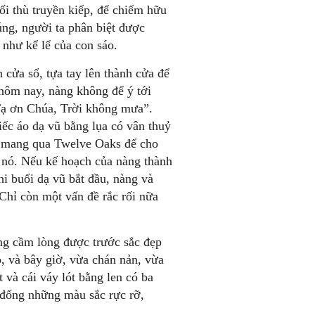
ối thù truyền kiếp, để chiếm hữu
úng, người ta phân biệt được
 như kể lể của con sáo.
cửa sổ, tựa tay lên thành cửa để
ôm nay, nàng không để ý tới
“Tạ ơn Chúa, Trời không mưa”.
iếc áo dạ vũ bằng lụa có vân thuỷ
g mang qua Twelve Oaks để cho
y nó. Nếu kế hoạch của nàng thành
hi buổi dạ vũ bắt đầu, nàng và
Chỉ còn một vấn đề rắc rối nữa
ng cầm lòng được trước sắc đẹp
o, và bây giờ, vừa chán nản, vừa
t và cái váy lót bằng len có ba
 đống những màu sắc rực rỡ,