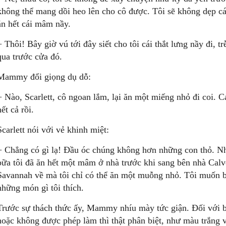
không thể mang dồi heo lên cho cô được. Tôi sẽ không dẹp cá
ăn hết cái mâm nầy.
− Thôi! Bây giờ vú tới đây siết cho tôi cái thắt lưng nầy đi, t
qua trước cửa đó.
Mammy đổi giọng dụ dỗ:
− Nào, Scarlett, cô ngoan lắm, lại ăn một miếng nhỏ đi coi. C
hết cả rồi.
Scarlett nói với vẻ khinh miệt:
− Chẳng có gì lạ! Đầu óc chúng không hơn những con thỏ. Nh
bữa tôi đã ăn hết một mâm ở nhà trước khi sang bên nhà Cal
Savannah về mà tôi chỉ có thể ăn một muỗng nhỏ. Tôi muốn b
những món gì tôi thích.
Trước sự thách thức ấy, Mammy nhíu mày tức giận. Đối với b
hoặc không được phép làm thì thật phân biệt, như màu trắng 