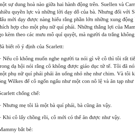
một sự dung hoà nào giữa hai hành động trên. Suellen và Carr
nhiều quyền lực và những lời dạy dỗ của bà. Nhưng đối với Sc
đấu mới dạy được nàng hiểu rằng phần lớn những xung động 
thích hợp cho một phụ nữ quí phái. Những thắng lợi của Ma
go kèm theo các mưu mô quỉ quyệt, mà người da trắng không 
Bà biết rõ ý định của Scarlett:
− Nếu cô không muốn nghe người ta nói gì về cô thì tôi rất 
trong dạ hội nói rằng cô không được giáo dục tử tế. Tôi đã nói 
một phụ nữ quí phái phải ăn uống nhỏ nhẹ như chim. Và tôi k
ông Wilkes để cô ngốn ngấu như một con nô lệ và ăn tạp như
Scarlett chống chế:
− Nhưng mẹ tôi là một bà quí phái, bà cũng ăn vậy.
− Khi cô lấy chồng rồi, cô mới có thể ăn được như vậy.
Mammy bắt bẻ: