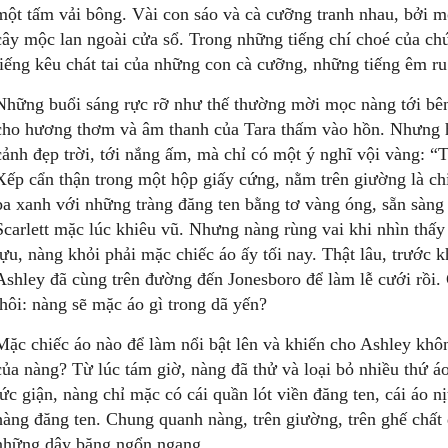
một tấm vải bông. Vài con sáo và cà cưỡng tranh nhau, bởi m
cây mộc lan ngoài cửa sổ. Trong những tiếng chí choé của ch
tiếng kêu chát tai của những con cà cưỡng, những tiếng êm ru
Những buổi sáng rực rỡ như thế thường mời mọc nàng tới bên 
cho hương thơm và âm thanh của Tara thấm vào hồn. Nhưng h
cảnh đẹp trời, tới nắng ấm, mà chỉ có một ý nghĩ vội vàng: 
Xếp cẩn thận trong một hộp giấy cứng, nằm trên giường là ch
ba xanh với những tràng đăng ten bằng tơ vàng óng, sẵn sàn
Scarlett mặc lúc khiêu vũ. Nhưng nàng rùng vai khi nhìn thấ
tựu, nàng khỏi phải mặc chiếc áo ấy tối nay. Thật lâu, trước k
Ashley đã cùng trên đường đến Jonesboro để làm lễ cưới rồi. 
thôi: nàng sẽ mặc áo gì trong dã yến?
Mặc chiếc áo nào để làm nổi bật lên và khiến cho Ashley khô
của nàng? Từ lúc tám giờ, nàng đã thử và loại bỏ nhiều thứ á
tức giận, nàng chỉ mặc có cái quần lót viền đăng ten, cái áo nị
hàng đăng ten. Chung quanh nàng, trên giường, trên ghế chất
những dây băng ngổn ngang.