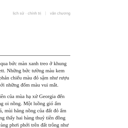
lịch sử · chính trị
văn chương
n qua bức màn xanh treo ở khung
rlett. Những bức tường màu kem
 phản chiếu màu đỏ sậm như rượu
 với những đốm màu vui mắt.
tiên của mùa hạ xứ Georgia đến
ng oi nồng. Một luồng gió ấm
á, mùi hăng nồng của đất đỏ ẩm
ng thấy hai hàng thuỷ tiên đồng
vàng phơi phới trên đất trông như