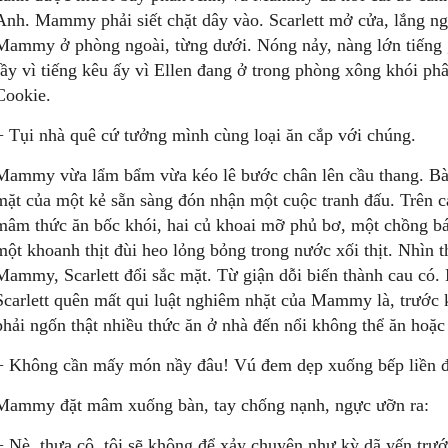
Anh. Mammy phải siết chặt dây vào. Scarlett mở cửa, lắng ng
Mammy ở phòng ngoài, từng dưới. Nóng nảy, nàng lớn tiếng g
rầy vì tiếng kêu ấy vì Ellen đang ở trong phòng xông khói ph
Cookie.
− Tụi nhà quê cứ tưởng mình cùng loại ăn cắp với chúng.
Mammy vừa lẩm bẩm vừa kéo lê bước chân lên cầu thang. Bà 
mặt của một kẻ sẵn sàng đón nhận một cuộc tranh đấu. Trên c
mâm thức ăn bốc khói, hai củ khoai mỡ phủ bơ, một chồng 
một khoanh thịt đùi heo lỏng bỏng trong nước xối thịt. Nhìn 
Mammy, Scarlett đổi sắc mặt. Từ giận dỗi biến thành cau có. 
Scarlett quên mất qui luật nghiêm nhặt của Mammy là, trước 
phải ngốn thật nhiều thức ăn ở nhà đến nổi không thể ăn hoặc
− Không cần mấy món nầy đâu! Vú đem dẹp xuống bếp liền đ
Mammy đặt mâm xuống bàn, tay chống nạnh, ngực ưỡn ra:
− Nè, thưa cô, tôi sẽ không để xảy chuyện như kỳ dã yến trước