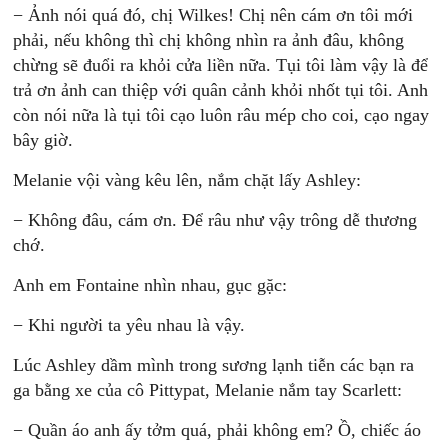
− Ảnh nói quá đó, chị Wilkes! Chị nên cám ơn tôi mới
phải, nếu không thì chị không nhìn ra ảnh đâu, không
chừng sẽ đuổi ra khỏi cửa liền nữa. Tụi tôi làm vậy là để
trả ơn ảnh can thiệp với quân cảnh khỏi nhốt tụi tôi. Anh
còn nói nữa là tụi tôi cạo luôn râu mép cho coi, cạo ngay
bây giờ.
Melanie vội vàng kêu lên, nắm chặt lấy Ashley:
− Không đâu, cám ơn. Để râu như vậy trông dễ thương
chớ.
Anh em Fontaine nhìn nhau, gục gặc:
− Khi người ta yêu nhau là vậy.
Lúc Ashley dầm mình trong sương lạnh tiễn các bạn ra
ga bằng xe của cô Pittypat, Melanie nắm tay Scarlett:
− Quần áo anh ấy tởm quá, phải không em? Ồ, chiếc áo