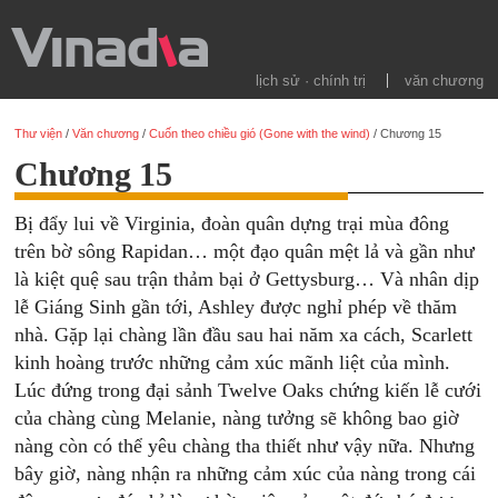
lịch sử · chính trị
văn chương
Thư viện
/
Văn chương
/
Cuốn theo chiều gió (Gone with the wind)
/
Chương 15
Chương 15
Bị đẩy lui về Virginia, đoàn quân dựng trại mùa đông
trên bờ sông Rapidan… một đạo quân mệt lả và gần như
là kiệt quệ sau trận thảm bại ở Gettysburg… Và nhân dịp
lễ Giáng Sinh gần tới, Ashley được nghỉ phép về thăm
nhà. Gặp lại chàng lần đầu sau hai năm xa cách, Scarlett
kinh hoàng trước những cảm xúc mãnh liệt của mình.
Lúc đứng trong đại sảnh Twelve Oaks chứng kiến lễ cưới
của chàng cùng Melanie, nàng tưởng sẽ không bao giờ
nàng còn có thể yêu chàng tha thiết như vậy nữa. Nhưng
bây giờ, nàng nhận ra những cảm xúc của nàng trong cái