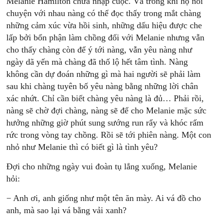
Melanie Hamilton chưa nhập cuộc. Và trong khi họ nói
chuyện với nhau nàng có thể đọc thấy trong mắt chàng
những cảm xúc vừa hồi sinh, những dấu hiệu được che
lấp bởi bổn phận làm chồng đối với Melanie nhưng vẫn
cho thấy chàng còn để ý tới nàng, vẫn yêu nàng như
ngày dã yến mà chàng đã thố lộ hết tâm tình. Nàng
không cần dự đoán những gì mà hai người sẽ phải làm
sau khi chàng tuyên bố yêu nàng bằng những lời chân
xác nhứt. Chỉ cần biết chàng yêu nàng là đủ… Phải rồi,
nàng sẽ chờ đợi chàng, nàng sẽ để cho Melanie mặc sức
hưởng những giờ phút sung sướng run rẩy và khóc rấm
rức trong vòng tay chồng. Rồi sẽ tới phiên nàng. Một con
nhỏ như Melanie thì có biết gì là tình yêu?
Đợi cho những ngày vui đoàn tụ lắng xuống, Melanie
hỏi:
− Anh ơi, anh giống như một tên ăn mày. Ai vá đồ cho
anh, mà sao lại vá bằng vải xanh?