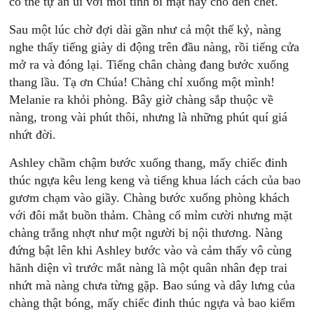
có thể tự an ủi với mối tình bí mật nầy cho đến chết.
Sau một lúc chờ đợi dài gần như cả một thế kỷ, nàng
nghe thấy tiếng giày di động trên đầu nàng, rồi tiếng cửa
mở ra và đóng lại. Tiếng chân chàng đang bước xuống
thang lầu. Tạ ơn Chúa! Chàng chỉ xuống một mình!
Melanie ra khỏi phòng. Bây giờ chàng sắp thuộc về
nàng, trong vài phút thôi, nhưng là những phút quí giá
nhứt đời.
Ashley chầm chậm bước xuống thang, mấy chiếc đinh
thúc ngựa kêu leng keng và tiếng khua lách cách của bao
gươm chạm vào giầy. Chàng bước xuống phòng khách
với đôi mắt buồn thảm. Chàng cố mỉm cười nhưng mặt
chàng trắng nhợt như một người bị nội thương. Nàng
đứng bật lên khi Ashley bước vào và cảm thấy vô cùng
hãnh diện vì trước mắt nàng là một quân nhân đẹp trai
nhứt mà nàng chưa từng gặp. Bao súng và dây lưng của
chàng thật bóng, mấy chiếc đinh thúc ngựa và bao kiếm