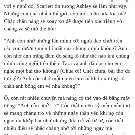
với ý nghĩ đó, Scarlett tin tưởng Ashley sẽ làm như vậy.
Nhưng còn quá nhiều thì giờ, còn một tuần nữa kia mà!
Chắc chắn nàng sẽ xoay xở để được tiếp xúc riêng với
chàng và sẽ thỏ thẻ hỏi:
“Anh còn nhớ những lần mình cỡi ngựa dạo chơi trên
các con đường mòn bí mật của chúng mình không? Anh
còn nhớ ánh trăng đêm đó sáng tỏ như thế nào khi chúng
mình cùng ngồi trên thềm Tara và anh đã đọc cho em
nghe một bài thơ không? (Chúa ơi! Chết chưa, bài thơ đó
tựa gì?) Anh còn nhớ một chiều em sai khớp xương cổ
chân anh bồng em về nhà không?”
Ồ, còn rất nhiều chuyện mà nàng có thể vào đề bằng mấy
tiếng: “Anh còn nhớ…?” Còn thật nhiều kỷ niệm nên thơ
sẽ mang chàng trở về những ngày thân yêu khi họ còn
ngao du khắp hạt như những đứa trẻ vô tư lự, còn thật
nhiều điều sẽ nhắc chàng nhớ tới những ngày mà