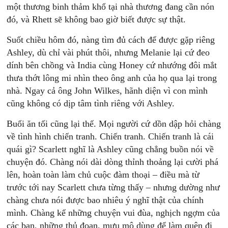
một thương binh thảm khổ tại nhà thương đang cần nón
đó, và Rhett sẽ không bao giờ biết được sự thật.
Suốt chiều hôm đó, nàng tìm đủ cách để được gặp riêng
Ashley, dù chỉ vài phút thôi, nhưng Melanie lại cứ đeo
dính bên chồng và India cùng Honey cứ nhướng đôi mắt
thưa thớt lông mi nhìn theo ông anh của họ qua lại trong
nhà. Ngay cả ông John Wilkes, hãnh diện vì con mình
cũng không có dịp tâm tình riêng với Ashley.
Buổi ăn tối cũng lại thế. Mọi người cứ dồn dập hỏi chàng
về tình hình chiến tranh. Chiến tranh. Chiến tranh là cái
quái gì? Scarlett nghĩ là Ashley cũng chẳng buồn nói về
chuyện đó. Chàng nói dài dòng thỉnh thoảng lại cười phá
lên, hoàn toàn làm chủ cuộc đàm thoại – điều mà từ
trước tới nay Scarlett chưa từng thấy – nhưng dường như
chàng chưa nói được bao nhiêu ý nghĩ thật của chính
mình. Chàng kể những chuyện vui đùa, nghịch ngợm của
các bạn, những thủ đoạn, mưu mô dùng để làm quên đi