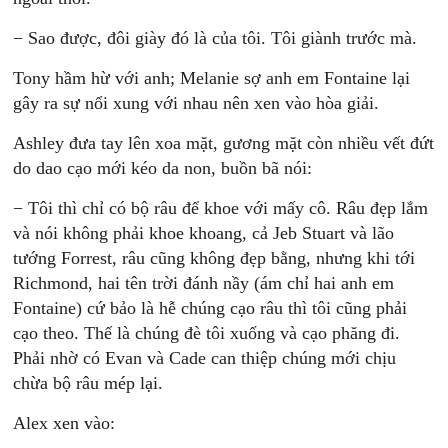
− Sao được, đôi giày đó là của tôi. Tôi giành trước mà.
Tony hầm hừ với anh; Melanie sợ anh em Fontaine lại
gây ra sự nổi xung với nhau nên xen vào hòa giải.
Ashley đưa tay lên xoa mặt, gương mặt còn nhiều vết đứt
do dao cạo mới kéo da non, buồn bã nói:
− Tôi thì chỉ có bộ râu để khoe với mấy cô. Râu đẹp lắm
và nói không phải khoe khoang, cả Jeb Stuart và lão
tướng Forrest, râu cũng không đẹp bằng, nhưng khi tới
Richmond, hai tên trời đánh nầy (ám chỉ hai anh em
Fontaine) cứ bảo là hễ chúng cạo râu thì tôi cũng phải
cạo theo. Thế là chúng đè tôi xuống và cạo phăng đi.
Phải nhờ có Evan và Cade can thiệp chúng mới chịu
chừa bộ râu mép lại.
Alex xen vào: