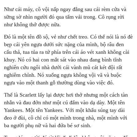
Như cái máy, cô vội nấp ngay đằng sau cái rèm cửa và
sững sờ nhìn người đó qua tấm vải trong. Cô rụng rời
như không thở được nữa.
Ðó là một tên đồ sộ, vẻ như chết treo. Có thể nói là nó đè
bẹp cái yên ngựa dưới sức nặng của mình, bộ râu đen
cẩu thả, tua tủa ra tứ phía trên cái áo vét xanh không cài
khuy. Nó có hai con mắt sát vào nhau đang bình tĩnh
nghiên cứu ngôi nhà dưới cái vành mũ cát két đội rất
nghiêm chỉnh. Nó xuống ngựa không vội vã và buộc
ngựa vào một thanh gỗ thường dùng vào việc đó.
Thế là Scarlett lấy lại được hơi thở nhưng một cách tàn
nhẫn và đau đớn như một cú đấm vào dạ dày. Một tên
Yankees. Một tên Yankees. Với một khẩu súng tay dài
đeo ở đùi, cô chỉ có một mình trong nhà, một mình với
ba người phụ nữ và hai đứa bé sơ sinh.