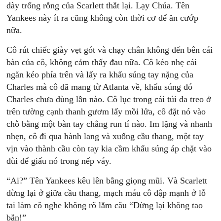
dày trống rỗng của Scarlett thắt lại. Lạy Chúa. Tên
Yankees này ít ra cũng không còn thời cơ để ăn cướp
nữa.
Cô rút chiếc giày vẹt gót và chạy chân không đến bên cái
bàn của cô, không cảm thấy đau nữa. Cô kéo nhẹ cái
ngăn kéo phía trên và lấy ra khẩu súng tay nặng của
Charles mà cô đã mang từ Atlanta về, khẩu súng đó
Charles chưa dùng lần nào. Cô lục trong cái túi da treo ở
trên tường cạnh thanh gươm lấy mồi lửa, cô đặt nó vào
chỗ bằng một bàn tay chẳng run tí nào. Im lặng và nhanh
nhẹn, cô đi qua hành lang và xuống cầu thang, một tay
vịn vào thành cầu còn tay kia cầm khẩu súng áp chặt vào
đùi để giấu nó trong nếp váy.
“Ai?” Tên Yankees kêu lên bằng giọng mũi. Và Scarlett
dừng lại ở giữa cầu thang, mạch máu cô đập mạnh ở lỗ
tai làm cô nghe không rõ lắm câu “Dừng lại không tao
bắn!”