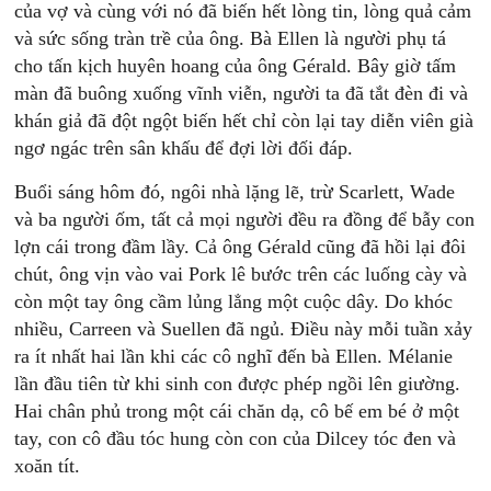
của vợ và cùng với nó đã biến hết lòng tin, lòng quả cảm
và sức sống tràn trề của ông. Bà Ellen là người phụ tá
cho tấn kịch huyên hoang của ông Gérald. Bây giờ tấm
màn đã buông xuống vĩnh viễn, người ta đã tắt đèn đi và
khán giả đã đột ngột biến hết chỉ còn lại tay diễn viên già
ngơ ngác trên sân khấu để đợi lời đối đáp.
Buổi sáng hôm đó, ngôi nhà lặng lẽ, trừ Scarlett, Wade
và ba người ốm, tất cả mọi người đều ra đồng để bẫy con
lợn cái trong đầm lầy. Cả ông Gérald cũng đã hồi lại đôi
chút, ông vịn vào vai Pork lê bước trên các luống cày và
còn một tay ông cầm lủng lẳng một cuộc dây. Do khóc
nhiều, Carreen và Suellen đã ngủ. Ðiều này mỗi tuần xảy
ra ít nhất hai lần khi các cô nghĩ đến bà Ellen. Mélanie
lần đầu tiên từ khi sinh con được phép ngồi lên giường.
Hai chân phủ trong một cái chăn dạ, cô bế em bé ở một
tay, con cô đầu tóc hung còn con của Dilcey tóc đen và
xoăn tít.