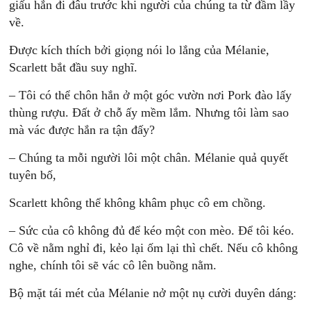
giấu hắn đi đâu trước khi người của chúng ta từ đầm lầy
về.
Ðược kích thích bởi giọng nói lo lắng của Mélanie,
Scarlett bắt đầu suy nghĩ.
– Tôi có thể chôn hắn ở một góc vườn nơi Pork đào lấy
thùng rượu. Ðất ở chỗ ấy mềm lắm. Nhưng tôi làm sao
mà vác được hắn ra tận đấy?
– Chúng ta mỗi người lôi một chân. Mélanie quả quyết
tuyên bố,
Scarlett không thể không khâm phục cô em chồng.
– Sức của cô không đủ để kéo một con mèo. Ðể tôi kéo.
Cô về nằm nghỉ đi, kẻo lại ốm lại thì chết. Nếu cô không
nghe, chính tôi sẽ vác cô lên buồng nằm.
Bộ mặt tái mét của Mélanie nở một nụ cười duyên dáng: