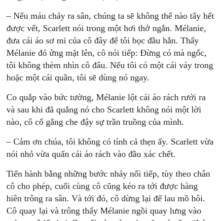
– Nếu máu chảy ra sân, chúng ta sẽ không thể nào tẩy hết
được vết, Scarlett nói trong một hơi thở ngắn. Mélanie,
đưa cái áo sơ mi của cô đây để tôi bọc đầu hắn. Thấy
Mélanie đỏ ửng mặt lên, cô nói tiếp: Ðừng có mà ngốc,
tôi không thèm nhìn cô đâu. Nếu tôi có một cái váy trong
hoặc một cái quần, tôi sẽ dùng nó ngay.
Co quắp vào bức tường, Mélanie lột cái áo rách rưới ra
và sau khi đã quẳng nó cho Scarlett không nói một lời
nào, cô cố gắng che đậy sự trần truồng của mình.
– Cảm ơn chúa, tôi không có tính cả thẹn ấy. Scarlett vừa
nói nhỏ vừa quấn cái áo rách vào đầu xác chết.
Tiến hành bằng những bước nhảy nối tiếp, tùy theo chân
cô cho phép, cuối cùng cô cũng kéo ra tới được hàng
hiên trông ra sân. Và tới đó, cô dừng lại để lau mồ hôi.
Cô quay lại và trông thấy Mélanie ngồi quay lưng vào