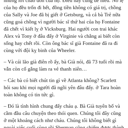
những lời chào đón của họ. Ðiều này cũng dễ hiểu. Nô lệ
của họ đều trốn đi hết, đồng tiền không có giá trị, chồng
của Sally và Joe đã bị giết ở Getsburg, và cả bà Trẻ nữa
cũng goá chồng vì người bác sĩ thứ hai của họ Fontaine
đã chết vì kiết lỵ ở Vicksburg. Hai người con trai khác
Alex và Tony ở đâu đấy ở Virginie và chẳng ai biết còn
sống hay chết rồi. Còn ông bác sĩ già Fontaine đã ra đi
cùng với đội kỵ binh của Wheeler.
– Và cái lão già điên rồ ấy, bà Già nói, đã 73 tuổi rồi mà
vẫn còn cố gắng làm ra vẻ thanh niên…
– Các bà có biết chút tin gì về Atlanta không? Scarlett
hỏi sau khi mọi người đã ngồi yên đâu đấy. ở Tara hoàn
toàn không có tin tức gì.
– Ðó là tình hình chung đấy cháu ạ. Bà Già tuyên bố và
cầm đầu câu chuyện theo thói quen. Chúng tôi đây cũng
ở một khoảng cách như cháu. Chúng tôi không biết gì
ngoài việc cuối cùng rồi Sherman cũng chiếm được thành