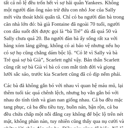
tất cả nô lệ đều trốn hết vì sợ hãi quân Yankees. Không
một người đàn ông nào trừ đứa con nhỏ Joe của Sally
mới vừa thoát khỏi quấn tã. Chỉ có ba người đàn bà trong
căn nhà lớn đó: bà già Fontaine đã ngoài 70 tuổi, người
con dâu suốt đời được gọi là “bà Trẻ” dù đã quá 50 và
Sally chưa quá 20. Ba người đàn bà ấy sống rất xa với
hàng xóm láng giềng, không có ai bảo vệ nhưng nếu họ
có sợ họ cũng chẳng dám bộc lộ. “Có lẽ vì Sally và bà
Trẻ quá sợ bà Già”, Scarlett nghĩ vậy. Bản thân Scarlett
cũng rất sợ bà Già vì bà có con mắt tinh đời và giọng
lưỡi sắc sảo, trước kia Scarlett cũng đã có dịp nếm phải.
Các bà đã không gắn bó với nhau vì quan hệ máu mủ, lại
thêm tuổi tác quá chênh lệch, nhưng họ vẫn gắn bó với
nhau do tính tính và gian nan giống nhau. Cả ba đều mặc
tang phục, cả ba đều tiều tuỵ, buồn nản, bận rộn, cả ba
đều chứa chấp một nỗi đắng cay không để bộc lộ trên nét
mặt, không phàn nàn, tuy nhiên cũng thấy qua nụ cười và