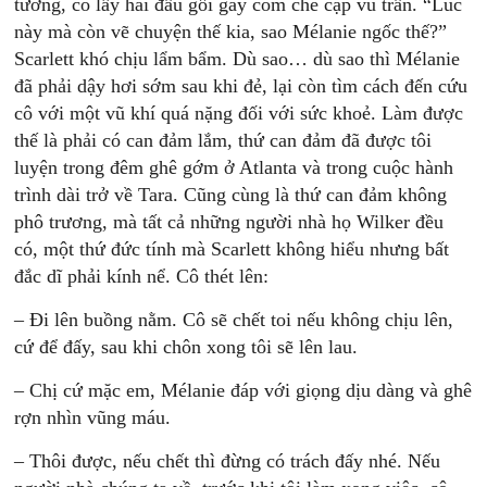
tường, cô lấy hai đầu gối gày còm che cặp vú trần. “Lúc
này mà còn vẽ chuyện thế kia, sao Mélanie ngốc thế?”
Scarlett khó chịu lẩm bẩm. Dù sao… dù sao thì Mélanie
đã phải dậy hơi sớm sau khi đẻ, lại còn tìm cách đến cứu
cô với một vũ khí quá nặng đối với sức khoẻ. Làm được
thế là phải có can đảm lắm, thứ can đảm đã được tôi
luyện trong đêm ghê gớm ở Atlanta và trong cuộc hành
trình dài trở về Tara. Cũng cùng là thứ can đảm không
phô trương, mà tất cả những người nhà họ Wilker đều
có, một thứ đức tính mà Scarlett không hiểu nhưng bất
đắc dĩ phải kính nể. Cô thét lên:
– Ði lên buồng nằm. Cô sẽ chết toi nếu không chịu lên,
cứ để đấy, sau khi chôn xong tôi sẽ lên lau.
– Chị cứ mặc em, Mélanie đáp với giọng dịu dàng và ghê
rợn nhìn vũng máu.
– Thôi được, nếu chết thì đừng có trách đấy nhé. Nếu