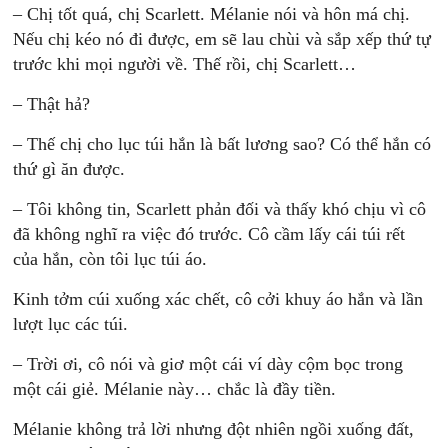
– Chị tốt quá, chị Scarlett. Mélanie nói và hôn má chị.
Nếu chị kéo nó đi được, em sẽ lau chùi và sắp xếp thứ tự
trước khi mọi người về. Thế rồi, chị Scarlett…
– Thật hả?
– Thế chị cho lục túi hắn là bất lương sao? Có thể hắn có
thứ gì ăn được.
– Tôi không tin, Scarlett phản đối và thấy khó chịu vì cô
đã không nghĩ ra việc đó trước. Cô cầm lấy cái túi rết
của hắn, còn tôi lục túi áo.
Kinh tởm cúi xuống xác chết, cô cởi khuy áo hắn và lần
lượt lục các túi.
– Trời ơi, cô nói và giơ một cái ví dày cộm bọc trong
một cái giẻ. Mélanie này… chắc là đầy tiền.
Mélanie không trả lời nhưng đột nhiên ngồi xuống đất,