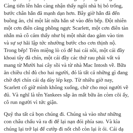
Càng tiến lên hắn càng nhận thấy ngôi nhà bị bỏ trống,
bước chân hắn đã mạnh dạn hơn. Bây giờ hắn đã đến
buồng ăn, chỉ một lát nữa hắn sẽ vào đến bếp. Ðột nhiên
một cơn điên căng phồng ngực Scarlett, một cơn điên tàn
nhẫn mà cô cảm thấy như bị một nhát dao găm vào tim
và sự sợ hãi lập tức nhường bước cho cơn thịnh nộ.
Trong bếp! Trên miệng lò có để hai cái nồi, một cái đầy
khoai tây đã chín, một cái đầy các thứ rau phải vất vả
mang từ Mười hai cây sồi và từ nhà Mac Intosh về. Bữa
ăn chiều chỉ đủ cho hai người, đó là tất cả những gì đang
chờ đợi chín cái dạ dày lép kẹp. Từ nhiều giờ nay,
Scarlett cố giữ mình không xuống, chờ cho mọi người về
đủ. Và nghĩ là tên Yankees sắp ăn mất bữa ăn còm cõi ấy,
cô run người vì tức giận.
Quỷ tha tất cả bọn chúng đi. Chúng sà vào như những
con châu chấu và ra đi để lại nạn đói phía sau. Và kìa
chúng lại trở lại để cướp đi nốt chỗ còn lại ít ỏi. Cái dạ