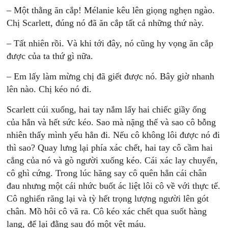
– Một thằng ăn cắp! Mélanie kêu lên giọng nghẹn ngào.
Chị Scarlett, đúng nó đã ăn cắp tất cả những thứ này.
– Tất nhiên rồi. Và khi tới đây, nó cũng hy vọng ăn cắp
được của ta thứ gì nữa.
– Em lấy làm mừng chị đã giết được nó. Bây giờ nhanh
lên nào. Chị kéo nó đi.
Scarlett cúi xuống, hai tay nắm lấy hai chiếc giầy ống
của hắn và hết sức kéo. Sao mà nặng thế và sao cô bỗng
nhiên thấy mình yếu hẳn đi. Nếu cô không lôi được nó đi
thì sao? Quay lưng lại phía xác chết, hai tay cô cầm hai
cẳng của nó và gò người xuống kéo. Cái xác lay chuyển,
cô ghì cứng. Trong lúc hăng say cô quên hẳn cái chân
đau nhưng một cái nhức buốt ác liệt lôi cô về với thực tế.
Cô nghiến răng lại và tỳ hết trọng lượng người lên gót
chân. Mồ hôi cô vã ra. Cô kéo xác chết qua suốt hàng
lang, để lại đằng sau đó một vệt máu.