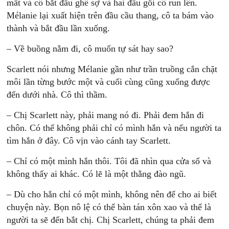
mất và cô bắt đầu ghê sợ và hai đầu gối cô run lên.
Mélanie lại xuất hiện trên đầu cầu thang, cô ta bám vào
thành và bắt đầu lần xuống.
– Về buồng nằm đi, cô muốn tự sát hay sao?
Scarlett nói nhưng Mélanie gần như trần truồng cắn chặt
môi lần từng bước một và cuối cùng cũng xuống được
đến dưới nhà. Cô thì thầm.
– Chị Scarlett này, phải mang nó đi. Phải đem hắn đi
chôn. Có thể không phải chỉ có mình hắn và nếu người ta
tìm hắn ở đây. Cô vịn vào cánh tay Scarlett.
– Chỉ có một mình hắn thôi. Tôi đã nhìn qua cửa sổ và
không thấy ai khác. Có lẽ là một thằng đào ngũ.
– Dù cho hắn chỉ có một mình, không nên để cho ai biết
chuyện này. Bọn nô lệ có thể bàn tán xôn xao và thế là
người ta sẽ đến bắt chị. Chị Scarlett, chúng ta phải đem