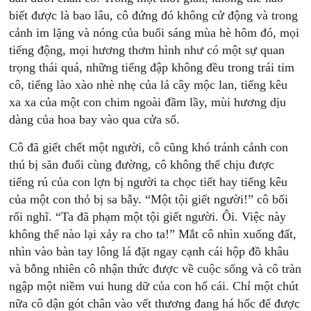
biết được là bao lâu, cô đứng đó không cử động và trong
cảnh im lặng và nóng của buổi sáng mùa hè hôm đó, mọi
tiếng động, mọi hương thơm hình như có một sự quan
trọng thái quá, những tiếng đập không đều trong trái tim
cô, tiếng lào xào nhè nhẹ của lá cây mộc lan, tiếng kêu
xa xa của một con chim ngoài đầm lầy, mùi hương dịu
dàng của hoa bay vào qua cửa sổ.
Cô đã giết chết một người, cô cũng khó tránh cảnh con
thú bị săn đuổi cùng đường, cô không thể chịu được
tiếng rú của con lợn bị người ta chọc tiết hay tiếng kêu
của một con thỏ bị sa bẫy. “Một tội giết người!” cô bối
rối nghĩ. “Ta đã phạm một tội giết người. Ôi. Việc này
không thể nào lại xảy ra cho ta!” Mắt cô nhìn xuống đất,
nhìn vào bàn tay lông lá đặt ngay cạnh cái hộp đồ khâu
và bỗng nhiên cô nhận thức được về cuộc sống và cô tràn
ngập một niềm vui hung dữ của con hổ cái. Chỉ một chút
nữa cô dận gót chân vào vết thương đang há hốc để được