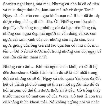
Scarlett nghĩ bụng mỉa mai. Nhưng cứ cho là cô có tiền
và mua được thức ăn, làm sao mà trở về được Tara?
Ngay cả nếu còn con ngựa khốn nạn mà Rhett đã ăn cắp
được cũng chẳng đi đến đâu. Ôi! Những con lừa xinh
đẹp đầy sức sống tung những cái đá hậu trên đồng cỏ,
những con ngựa đẹp mà người ta vẫn đóng và xe, con
ngựa cái xinh xinh của cô, những con ngựa con, con
ngựa giống của ông Gérald lao qua bãi cỏ như một mũi
tên… Ôi! Nếu có được một trong những con đó, ngay cả
con lừa cái âm thầm nhất.
Nhưng cóc cần!… Khi mà ngón chân khỏi, cô sẽ đi bộ
đến Jonesboro. Cuộc hành trình đó sẽ là dài nhất trong
đời cô nhưng cô sẽ đi. Ngay cả nếu quân Yankees đã đốt
hết cả thành phố cô cũng sẽ tìm ra một người nào đó để
hỏi ta xem có thể tìm được thức ăn ở đâu. Cô trông thấy
trước mặt cô bộ mặt cau có của Wade. Cô biết là con trai
cô không thích khoai mài. Nó không ngừng nói và nhắc