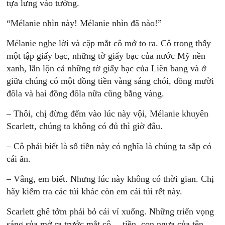
tựa lưng vào tường.
“Mélanie nhìn này! Mélanie nhìn đã nào!”
Mélanie nghe lời và cặp mắt cô mở to ra. Cô trong thấy
một tập giấy bạc, những tờ giấy bạc của nước Mỹ nền
xanh, lẫn lộn cả những tờ giấy bạc của Liên bang và ở
giữa chúng có một đồng tiền vàng sáng chói, đồng mười
đôla và hai đồng đôla nữa cũng bằng vàng.
– Thôi, chị đừng đếm vào lúc này vội, Mélanie khuyên
Scarlett, chúng ta không có đủ thì giờ đâu.
– Cô phải biết là số tiền này có nghĩa là chúng ta sắp có
cái ăn.
– Vâng, em biết. Nhưng lúc này không có thời gian. Chị
hãy kiểm tra các túi khác còn em cái túi rết này.
Scarlett ghê tởm phải bỏ cái ví xuống. Những triển vọng
sáng sủa mở ra trước mắt cô… tiền, con ngựa của tên