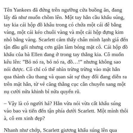
Tên Yankees đã đứng trên ngưỡng cửa buồng ăn, đang
lấy đà như muốn chồm lên. Một tay hắn cầu khẩu súng,
tay kia cái hộp đồ khâu trong có chứa một cái đê bằng
vàng, một cái kéo chuôi vàng và một cái hộp đựng kim
nhỏ bằng vàng. Scarlett cảm thấy chân mình lạnh giá đến
tận đầu gối nhưng cơn giận làm bỏng mặt cô. Cái hộp đồ
khẩu của bà Ellen đang ở trong tay thằng kia. Cô muốn
kêu lên: ”Bỏ nó ra, bỏ nó ra, đồ…!” nhưng không sao
nói được. Cô chỉ có thể nhìn trừng trừng vào mặt hắn
qua thành cầu thang và quan sát sự thay đổi đang diễn ra
trên mặt hắn, từ vẻ căng thẳng cục cằn chuyển sang một
nụ cười nửa khinh bỉ nửa quyến rũ.
– Vậy là có người hả? Hắn vừa nói vừa cất khẩu súng
vào bao và tiến đến tận phía dưới Scarlett. Một mình thôi
à, cô em xinh đẹp?
Nhanh như chớp, Scarlett giương khẩu súng lên qua