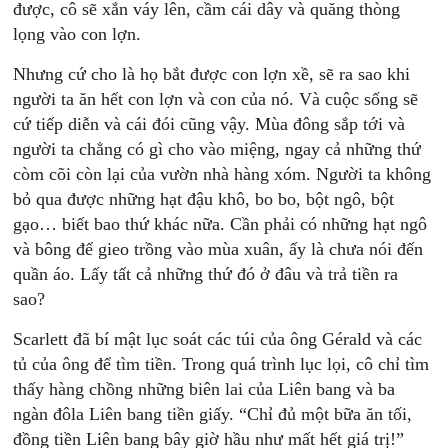
được, cô sẽ xắn váy lên, cầm cái dây và quăng thòng
lọng vào con lợn.
Nhưng cứ cho là họ bắt được con lợn xề, sẽ ra sao khi
người ta ăn hết con lợn và con của nó. Và cuộc sống sẽ
cứ tiếp diễn và cái đói cũng vậy. Mùa đông sắp tới và
người ta chẳng có gì cho vào miệng, ngay cả những thứ
còm cõi còn lại của vườn nhà hàng xóm. Người ta không
bỏ qua được những hạt đậu khô, bo bo, bột ngô, bột
gạo… biết bao thứ khác nữa. Cần phải có những hạt ngô
và bông để gieo trồng vào mùa xuân, ấy là chưa nói đến
quần áo. Lấy tất cả những thứ đó ở đâu và trả tiền ra
sao?
Scarlett đã bí mật lục soát các túi của ông Gérald và các
tủ của ông để tìm tiền. Trong quá trình lục lọi, cô chỉ tìm
thấy hàng chồng những biên lai của Liên bang và ba
ngàn đôla Liên bang tiền giấy. “Chỉ đủ một bữa ăn tối,
đồng tiền Liên bang bây giờ hầu như mất hết giá trị!”