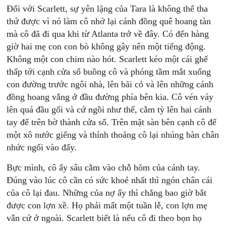
Ðối với Scarlett, sự yên lặng của Tara là không thể tha
thứ được vì nó làm cô nhớ lại cánh đồng quê hoang tàn
mà cô đã đi qua khi từ Atlanta trở về đây. Có đến hàng
giờ hai mẹ con con bò không gây nên một tiếng động.
Không một con chim nào hót. Scarlett kéo một cái ghế
thấp tới cạnh cửa sổ buồng cô và phóng tầm mắt xuống
con đường trước ngôi nhà, lên bãi cỏ và lên những cánh
đồng hoang vắng ở đầu đường phía bên kia. Cô vén váy
lên quá đầu gối và cứ ngồi như thế, cằm tỳ lên hai cánh
tay để trên bờ thành cửa sổ. Trên mặt sàn bên cạnh cô để
một xô nước giếng và thỉnh thoảng cô lại nhúng bàn chân
nhức ngối vào đấy.
Bực mình, cô ẩy sâu cằm vào chỗ hõm của cánh tay.
Ðúng vào lúc cô cần có sức khoẻ nhất thì ngón chân cái
của cô lại đau. Những của nợ ấy thì chẳng bao giờ bắt
được con lợn xề. Họ phải mất một tuần lễ, con lợn mẹ
vẫn cứ ở ngoài. Scarlett biết là nếu cô đi theo bọn họ