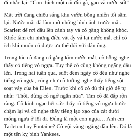
đi nhắc lại: “Con thích một cái đùi gà, gạo và nước sốt”.
Mặt trời đang chiếu sáng khu vườn bỗng nhiên tối sầm
lại. Nước mắt đã làm mờ những hình ảnh trước mắt.
Scarlett để rơi đầu lên cánh tay và cố gắng không khóc.
Khóc làm chi những điều vặt ấy vả lại nước mắt chỉ có
ích khi muốn có được ưu thế đối với đàn ông.
Trong lúc cô đang cố gắng kìm nước mắt, cô bỗng nghe
thấy có tiếng vó ngựa. Tuy thế cô cũng không ngẩng đầu
lên. Trong hai tuần qua, suốt đêm ngày cô đều như nghe
tiếng vó ngựa, cũng như cô tưởng nghe thấy tiếng sột
soạt váy của bà Ellen. Trước khi cô có đủ thì giờ để tự
nhủ: ‘Thôi, đừng có ngớ ngẩn nữa”. Tim cô đã đập rộn
ràng. Cô kinh ngạc hết sức thấy rõ tiếng vó ngựa bước
chậm lại và cô nghe thấy tiếng lạo xạo của cát dưới
móng ngựa ở lối đi. Ðúng là một con ngựa… Anh em
Tarleton hay Fontaine? Cô vội vàng ngẩng đầu lên. Ðó là
một tên kỵ binh Yankees.