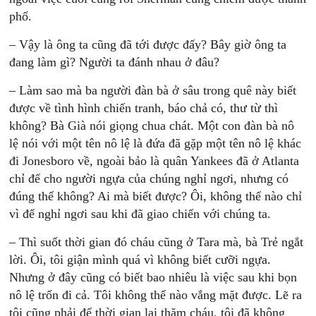
phố.
– Vậy là ông ta cũng đã tới được đấy? Bây giờ ông ta
đang làm gì? Người ta đánh nhau ở đâu?
– Làm sao mà ba người đàn bà ở sâu trong quê này biết
được về tình hình chiến tranh, báo chả có, thư từ thì
không? Bà Già nói giọng chua chát. Một con đàn bà nô
lệ nói với một tên nô lệ là đứa đã gặp một tên nô lệ khác
đi Jonesboro về, ngoài bảo là quân Yankees đã ở Atlanta
chỉ để cho người ngựa của chúng nghỉ ngơi, nhưng có
đúng thế không? Ai mà biết được? Ôi, không thể nào chỉ
vì để nghỉ ngơi sau khi đã giao chiến với chúng ta.
– Thì suốt thời gian đó cháu cũng ở Tara mà, bà Trẻ ngắt
lời. Ôi, tôi giận mình quá vì không biết cưỡi ngựa.
Nhưng ở đây cũng có biết bao nhiêu là việc sau khi bọn
nô lệ trốn đi cả. Tôi không thể nào vắng mặt được. Lẽ ra
tôi cũng phải để thời gian lại thăm cháu, tôi đã không