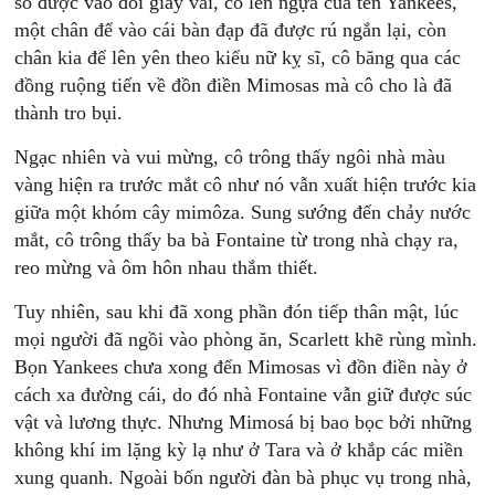
sỏ được vào đôi giày vải, cô lên ngựa của tên Yankees,
một chân để vào cái bàn đạp đã được rú ngắn lại, còn
chân kia để lên yên theo kiểu nữ kỵ sĩ, cô băng qua các
đồng ruộng tiến về đồn điền Mimosas mà cô cho là đã
thành tro bụi.
Ngạc nhiên và vui mừng, cô trông thấy ngôi nhà màu
vàng hiện ra trước mắt cô như nó vẫn xuất hiện trước kia
giữa một khóm cây mimôza. Sung sướng đến chảy nước
mắt, cô trông thấy ba bà Fontaine từ trong nhà chạy ra,
reo mừng và ôm hôn nhau thắm thiết.
Tuy nhiên, sau khi đã xong phần đón tiếp thân mật, lúc
mọi người đã ngồi vào phòng ăn, Scarlett khẽ rùng mình.
Bọn Yankees chưa xong đến Mimosas vì đồn điền này ở
cách xa đường cái, do đó nhà Fontaine vẫn giữ được súc
vật và lương thực. Nhưng Mimosá bị bao bọc bởi những
không khí im lặng kỳ lạ như ở Tara và ở khắp các miền
xung quanh. Ngoài bốn người đàn bà phục vụ trong nhà,