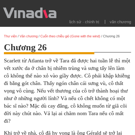
lịch sử · chính trị
văn chương
Thư viện
/
Văn chương
/
Cuốn theo chiều gió (Gone with the wind)
/
Chương 26
Chương 26
Scarlett từ Atlanta trở về Tara đã được hai tuần lễ thì một
vết xước da ở chân bị nhiễm trùng và sưng tấy lên làm
cô không thể nào xỏ vào giầy được. Cô phải khập khiễng
đi bằng gót chân. Thấy ngón chân cái sưng vù, cô thất
vọng vô cùng. Nếu vết thương của cô trở thành hoại thư
như ở những người lính? Và nếu cô chết không có một
bác sĩ nào? Mặc dù cay đắng, cô không muốn từ giã cõi
đời này chút nào. Vả lại ai chăm nom Tara nếu cô mất
đi?
Khi trở về nhà, cô đã hy vọng là ông Gérald sẽ trở lại