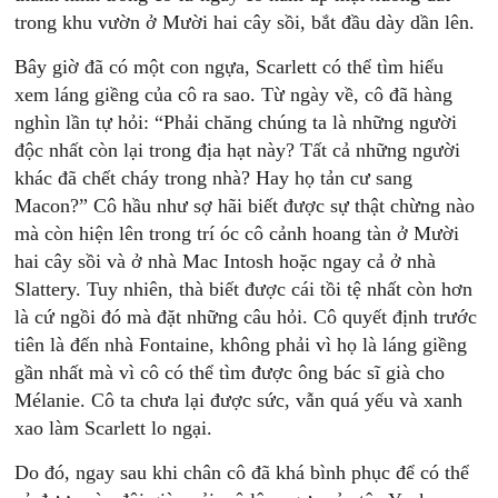
trong khu vườn ở Mười hai cây sồi, bắt đầu dày dần lên.
Bây giờ đã có một con ngựa, Scarlett có thể tìm hiểu
xem láng giềng của cô ra sao. Từ ngày về, cô đã hàng
nghìn lần tự hỏi: “Phải chăng chúng ta là những người
độc nhất còn lại trong địa hạt này? Tất cả những người
khác đã chết cháy trong nhà? Hay họ tản cư sang
Macon?” Cô hầu như sợ hãi biết được sự thật chừng nào
mà còn hiện lên trong trí óc cô cảnh hoang tàn ở Mười
hai cây sồi và ở nhà Mac Intosh hoặc ngay cả ở nhà
Slattery. Tuy nhiên, thà biết được cái tồi tệ nhất còn hơn
là cứ ngồi đó mà đặt những câu hỏi. Cô quyết định trước
tiên là đến nhà Fontaine, không phải vì họ là láng giềng
gần nhất mà vì cô có thể tìm được ông bác sĩ già cho
Mélanie. Cô ta chưa lại được sức, vẫn quá yếu và xanh
xao làm Scarlett lo ngại.
Do đó, ngay sau khi chân cô đã khá bình phục để có thể