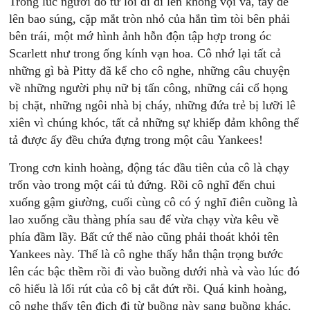
Trong lúc người đó từ lối đi đi lên không vội vã, tay để
lên bao súng, cặp mắt tròn nhỏ của hắn tìm tòi bên phải
bên trái, một mớ hình ảnh hỗn độn tập hợp trong óc
Scarlett như trong ống kính vạn hoa. Cô nhớ lại tất cả
những gì bà Pitty đã kể cho cô nghe, những câu chuyện
về những người phụ nữ bị tấn công, những cái cổ họng
bị chặt, những ngôi nhà bị cháy, những đứa trẻ bị lưỡi lê
xiên vì chúng khóc, tất cả những sự khiếp đảm không thể
tả được ấy đều chứa đựng trong một câu Yankees!
Trong cơn kinh hoàng, động tác đầu tiên của cô là chạy
trốn vào trong một cái tủ đứng. Rồi cô nghĩ đến chui
xuống gậm giường, cuối cùng cô có ý nghĩ điên cuồng là
lao xuống cầu thàng phía sau để vừa chạy vừa kêu về
phía đầm lầy. Bất cứ thế nào cũng phải thoát khỏi tên
Yankees này. Thế là cô nghe thấy hắn thận trọng bước
lên các bậc thềm rồi đi vào buồng dưới nhà và vào lúc đó
cô hiểu là lối rút của cô bị cắt đứt rồi. Quá kinh hoàng,
cô nghe thấy tên địch đi từ buồng này sang buồng khác.