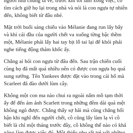
người nhà chúng ta về, trước khi tôi làm xong việc, cô
tìm cách giữ họ lại trong nhà và nói là con ngựa tự nhiên
đến, không biết từ đâu nhé.
Mặt trời buổi sáng chiếu vào Mélanie đang run lẩy bẩy
và khi cái đầu của người chết va xuống từng bậc thềm
một, Mélanie phải lấy hai tay bịt lỗ tai lại để khỏi phải
nghe tiếng động thảm khốc ấy.
Chẳng ai hỏi con ngựa từ đâu đến. Sau trận chiến cuối
cùng họ đã mất quá nhiều nên có được con ngựa họ quá
sung sướng. Tên Yankees được đặt vào trong cái hố mà
Scarleet đã đào dưới lùm cây.
Không một con ma nào chui ra ngoài nấm mồ tạm thời
ấy để đến ám ảnh Scarlett trong những đêm dài quá mệt
không ngủ được. Chẳng thấy sợ hãi mà cũng chẳng hối
hận khi nghĩ đến người chết, cô cũng lấy làm lạ vì cô
biết là chỉ một tháng trước đây, cô không thể nào có khả
năng làm được việc đó. Một thiếu phụ rất trẻ với những