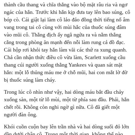
thành cầu thang và chĩa thẳng vào bộ mặt râu ria và ngơ
ngác của hắn. Trước khi hắn kịp đưa tay lên bao súng, cô
bóp cò. Cái giật lại làm cô lảo đảo đồng thời tiếng nổ âm
vang trong tai cô cùng với mùi hắc của thuốc súng đâm
vào mũi cô. Thằng địch ấy ngã ngửa ra và nằm thẳng
cẳng trong phòng ăn mạnh đến nỗi làm rung cả đồ đạc.
Cái hộp rơi khỏi tay hắn làm vãi các thứ ra xung quanh.
Chả cần nhận thức điều cô vừa làm, Scarlett xuống cầu
thang cúi người xuống thằng Yankees và quan sát mặt
hắn: một lỗ thủng máu me ở chỗ mũi, hai con mắt lờ đờ
bị thuốc súng làm cháy.
Trong lúc cô nhìn như vậy, hai dòng máu bắt đầu chảy
xuống sàn, một từ lỗ mùi, một từ phía sau đầu. Phải, hắn
chết rồi. Không còn nghi ngờ gì nữa. Cô đã giết một
người đàn ông.
Khói cuồn cuộn bay lên trần nhà và hai dòng suối đỏ lớn
dần dưới chân cô. Trong một thời gian, không thể nào