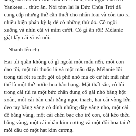
Yankees… thức ăn. Nói tóm lại là Ðức Chúa Trời đã
cung cấp những thứ cần thiết cho nhân loại và còn tạo ra
nhiều biện pháp kỳ lạ để có những thứ đó. Cô ngồi
xuống và nhìn cái ví mỉm cười. Có gì ăn rồi! Mélanie
giật lấy cái vì và nói:
– Nhanh lên chị.
Hai túi quần không có gì ngoài một mẩu nến, một con
dao tồi, một túi thuốc lá và một mẩu dây. Mélanie lôi
trong túi rết ra một gói cà phê nhỏ mà cô cứ hít mãi như
thể là một thứ nước hoa hảo hạng. Mặt thất sắc, cô lôi
trong cái túi ra một bức chân dung cô gái nhỏ bằng hột
xoàn, một cái bàn chải bằng ngọc thạch, hai cái vòng lớn
đeo tay bằng vàng có đính những dây vàng nhỏ, một cái
đê bằng vàng, một cái chén bạc cho trẻ con, cái kéo thêu
bằng vàng, một cái nhẫn kim cương và một đôi hoa tai ở
mỗi đầu có một hạt kim cương.