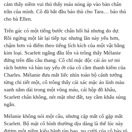
cảm thấy niềm vui thú thấy máu nóng áp vào bàn chân
trần của mình. Cô đã bắt đầu báo thù cho Tara… báo thù
cho bà Ellen.
Trên gác có một tiếng bước chân hối hả nhưng do dự.
Rồi ngừng một lát lại tiếp tục nhưng lần này yếu hơn,
chậm hơn và điểm theo tiếng lích kích của một vật bằng
kim loại. Scarlett ngẩng đầu lên và trông thấy Mélanie
đứng trên đầu cầu thang. Cô chỉ mặc độc cái áo sơ mi
rách bươm và bàn tay yếu ớt của cô cầm thanh kiếm của
Charles. Mélanie đưa mắt liếc nhìn toàn bộ cảnh tưởng
từng chi tiết một, cô trông thấy cái xác mặc áo lính màu
xanh nằm dài trong một vũng máu, cái hộp đồ khâu,
Scarlett chân không, nét mặt như đất, tay cầm khẩu súng
ngắn.
Mélanie không nói một câu, nhưng cặp mắt cô gặp mắt
Scarlett. Bộ mặt cô bình thường dịu dàng là thế lúc này
đượm một niềm kiêu hãnh tàn bạo, nụ cười của cô bày tỏ