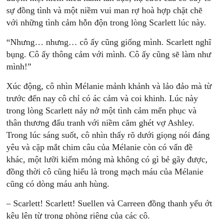
sự đồng tình và một niềm vui man rợ hoà hợp chặt chẽ
với những tình cảm hỗn độn trong lòng Scarlett lúc này.
“Nhưng… nhưng… cô ấy cũng giống mình. Scarlett nghĩ
bụng. Cô ấy thông cảm với mình. Cô ấy cũng sẽ làm như
mình!”
Xúc động, cô nhìn Mélanie mảnh khảnh và lảo đảo mà từ
trước đến nay cô chỉ có ác cảm và coi khinh. Lúc này
trong lòng Scarlett nảy nở một tình cảm mến phục và
thân thương đấu tranh với niềm căm ghét vợ Ashley.
Trong lúc sáng suốt, cô nhìn thấy rõ dưới giọng nói đáng
yêu và cặp mắt chim câu của Mélanie còn có vấn đề
khác, một lưỡi kiếm mỏng mà không có gì bẻ gãy được,
đồng thời cô cũng hiểu là trong mạch máu của Mélanie
cũng có dòng máu anh hùng.
– Scarlett! Scarlett! Suellen và Carreen đồng thanh yếu ớt
kêu lên từ trong phòng riêng của các cô.