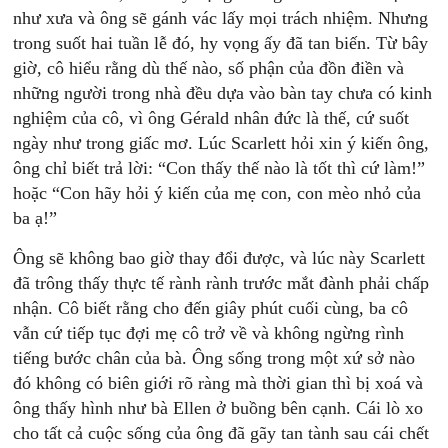
như xưa và ông sẽ gánh vác lấy mọi trách nhiệm. Nhưng
trong suốt hai tuần lễ đó, hy vọng ấy đã tan biến. Từ bây
giờ, cô hiểu rằng dù thế nào, số phận của đồn điền và
những người trong nhà đều dựa vào bàn tay chưa có kinh
nghiệm của cô, vì ông Gérald nhân đức là thế, cứ suốt
ngày như trong giấc mơ. Lúc Scarlett hỏi xin ý kiến ông,
ông chỉ biết trả lời: “Con thấy thế nào là tốt thì cứ làm!”
hoặc “Con hãy hỏi ý kiến của mẹ con, con mèo nhỏ của
ba ạ!”
Ông sẽ không bao giờ thay đổi được, và lúc này Scarlett
đã trông thấy thực tế rành rành trước mắt đành phải chấp
nhận. Cô biết rằng cho đến giây phút cuối cùng, ba cô
vẫn cứ tiếp tục đợi mẹ cô trở về và không ngừng rình
tiếng bước chân của bà. Ông sống trong một xứ sở nào
đó không có biên giới rõ ràng mà thời gian thì bị xoá và
ông thấy hình như bà Ellen ở buồng bên cạnh. Cái lò xo
cho tất cả cuộc sống của ông đã gãy tan tành sau cái chết