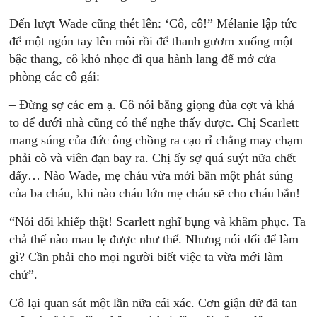
Ðến lượt Wade cũng thét lên: ‘Cô, cô!” Mélanie lập tức
để một ngón tay lên môi rồi để thanh gươm xuống một
bậc thang, cô khó nhọc đi qua hành lang để mở cửa
phòng các cô gái:
– Ðừng sợ các em ạ. Cô nói bằng giọng đùa cợt và khá
to để dưới nhà cũng có thể nghe thấy được. Chị Scarlett
mang súng của đức ông chồng ra cạo rỉ chẳng may chạm
phải cò và viên đạn bay ra. Chị ấy sợ quá suýt nữa chết
đấy… Nào Wade, mẹ cháu vừa mới bắn một phát súng
của ba cháu, khi nào cháu lớn mẹ cháu sẽ cho cháu bắn!
“Nói dối khiếp thật! Scarlett nghĩ bụng và khâm phục. Ta
chả thế nào mau lẹ được như thế. Nhưng nói dối để làm
gì? Cần phải cho mọi người biết việc ta vừa mới làm
chứ”.
Cô lại quan sát một lần nữa cái xác. Cơn giận dữ đã tan