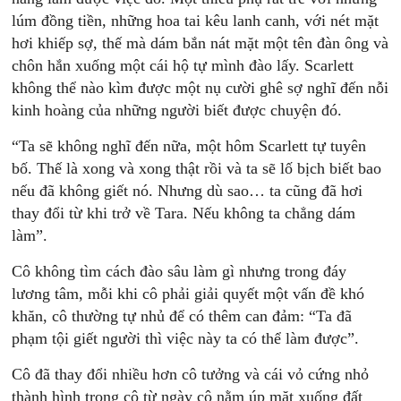
lúm đồng tiền, những hoa tai kêu lanh canh, với nét mặt
hơi khiếp sợ, thế mà dám bắn nát mặt một tên đàn ông và
chôn hắn xuống một cái hộ tự mình đào lấy. Scarlett
không thể nào kìm được một nụ cười ghê sợ nghĩ đến nỗi
kinh hoàng của những người biết được chuyện đó.
“Ta sẽ không nghĩ đến nữa, một hôm Scarlett tự tuyên
bố. Thế là xong và xong thật rồi và ta sẽ lố bịch biết bao
nếu đã không giết nó. Nhưng dù sao… ta cũng đã hơi
thay đổi từ khi trở về Tara. Nếu không ta chẳng dám
làm”.
Cô không tìm cách đào sâu làm gì nhưng trong đáy
lương tâm, mỗi khi cô phải giải quyết một vấn đề khó
khăn, cô thường tự nhủ để có thêm can đảm: “Ta đã
phạm tội giết người thì việc này ta có thể làm được”.
Cô đã thay đổi nhiều hơn cô tưởng và cái vỏ cứng nhỏ
thành hình trong cô từ ngày cô nằm úp mặt xuống đất