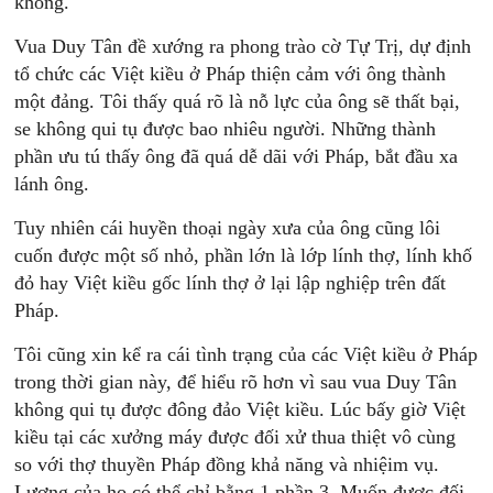
không.
Vua Duy Tân đề xướng ra phong trào cờ Tự Trị, dự định
tổ chức các Việt kiều ở Pháp thiện cảm với ông thành
một đảng. Tôi thấy quá rõ là nỗ lực của ông sẽ thất bại,
se không qui tụ được bao nhiêu người. Những thành
phần ưu tú thấy ông đã quá dễ dãi với Pháp, bắt đầu xa
lánh ông.
Tuy nhiên cái huyền thoại ngày xưa của ông cũng lôi
cuốn được một số nhỏ, phần lớn là lớp lính thợ, lính khố
đỏ hay Việt kiều gốc lính thợ ở lại lập nghiệp trên đất
Pháp.
Tôi cũng xin kể ra cái tình trạng của các Việt kiều ở Pháp
trong thời gian này, để hiểu rõ hơn vì sau vua Duy Tân
không qui tụ được đông đảo Việt kiều. Lúc bấy giờ Việt
kiều tại các xưởng máy được đối xử thua thiệt vô cùng
so với thợ thuyền Pháp đồng khả năng và nhiệim vụ.
Lương của họ có thể chỉ bằng 1 phần 3. Muốn được đối