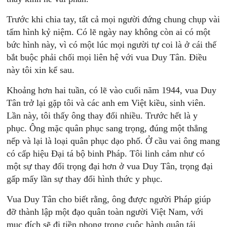
Trước khi chia tay, tất cả mọi người đứng chung chụp vài
tấm hình kỷ niệm. Có lẽ ngày nay không còn ai có một
bức hình này, vì có một lúc mọi người tự coi là ở cái thế
bắt buộc phải chối mọi liên hệ với vua Duy Tân. Điều
này tôi xin kể sau.
Khoảng hơn hai tuần, có lẽ vào cuối năm 1944, vua Duy
Tân trở lại gặp tôi và các anh em Việt kiều, sinh viên.
Lần này, tôi thấy ông thay đổi nhiều. Trước hết là y
phục. Ông mặc quân phục sang trọng, đúng một thẳng
nếp và lại là loại quân phục dạo phố. Ở cầu vai ông mang
có cấp hiệu Đại tá bộ binh Pháp. Tôi linh cảm như có
một sự thay đổi trọng đại hơn ở vua Duy Tân, trọng đại
gấp mấy lần sự thay đổi hình thức y phục.
Vua Duy Tân cho biết rằng, ông được người Pháp giúp
đỡ thành lập một đạo quân toàn người Việt Nam, với
mục đích sẽ đi tiền phong trong cuộc hành quân tái