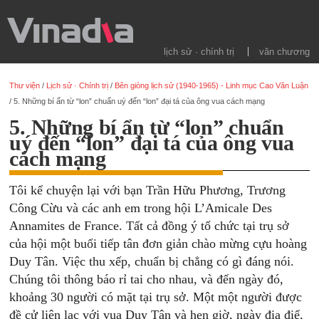
lịch sử · chính trị
văn chương
Thư viện
/
Lịch sử · Chính trị
/
Bên giòng lịch sử (1940-1965) - Linh mục Cao Văn Luận
/
5. Những bí ẩn từ “lon” chuẩn uý đến “lon” đại tá của ông vua cách mạng
5. Những bí ẩn từ “lon” chuẩn
uý đến “lon” đại tá của ông vua
cách mạng
Tôi kể chuyện lại với bạn Trần Hữu Phương, Trương
Công Cừu và các anh em trong hội L’Amicale Des
Annamites de France. Tất cả đồng ý tổ chức tại trụ sở
của hội một buổi tiếp tân đơn giản chào mừng cựu hoàng
Duy Tân. Việc thu xếp, chuẩn bị chẳng có gì đáng nói.
Chúng tôi thông báo rỉ tai cho nhau, và đến ngày đó,
khoảng 30 người có mặt tại trụ sở. Một một người được
đề cử liên lạc với vua Duy Tân và hẹn giờ, ngày địa điể,