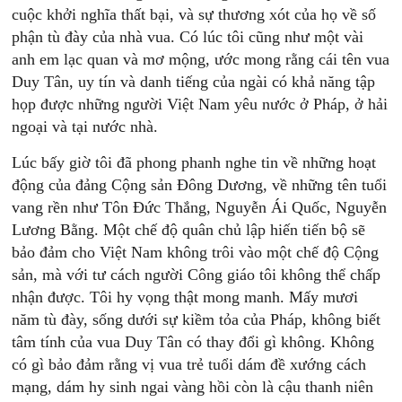
cuộc khởi nghĩa thất bại, và sự thương xót của họ về số
phận tù đày của nhà vua. Có lúc tôi cũng như một vài
anh em lạc quan và mơ mộng, ước mong rằng cái tên vua
Duy Tân, uy tín và danh tiếng của ngài có khả năng tập
họp được những người Việt Nam yêu nước ở Pháp, ở hải
ngoại và tại nước nhà.
Lúc bấy giờ tôi đã phong phanh nghe tin về những hoạt
động của đảng Cộng sản Đông Dương, về những tên tuổi
vang rền như Tôn Đức Thắng, Nguyễn Ái Quốc, Nguyễn
Lương Bằng. Một chế độ quân chủ lập hiến tiến bộ sẽ
bảo đảm cho Việt Nam không trôi vào một chế độ Cộng
sản, mà với tư cách người Công giáo tôi không thể chấp
nhận được. Tôi hy vọng thật mong manh. Mấy mươi
năm tù đày, sống dưới sự kiềm tỏa của Pháp, không biết
tâm tính của vua Duy Tân có thay đổi gì không. Không
có gì bảo đảm rằng vị vua trẻ tuổi dám đề xướng cách
mạng, dám hy sinh ngai vàng hồi còn là cậu thanh niên