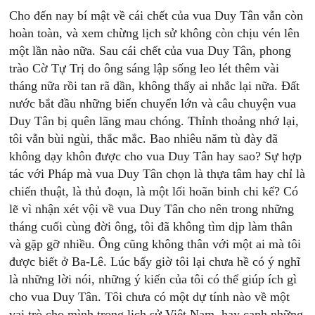
Cho đến nay bí mật về cái chết của vua Duy Tân vẫn còn
hoàn toàn, và xem chừng lịch sử không còn chịu vén lên
một lần nào nữa. Sau cái chết của vua Duy Tân, phong
trào Cờ Tự Trị do ông sáng lập sống leo lét thêm vài
tháng nữa rồi tan rã dần, không thấy ai nhắc lại nữa. Đất
nước bắt đầu những biến chuyển lớn và câu chuyện vua
Duy Tân bị quên lãng mau chóng. Thỉnh thoảng nhớ lại,
tôi vẫn bùi ngùi, thắc mắc. Bao nhiêu năm tù đày đã
không dạy khôn được cho vua Duy Tân hay sao? Sự hợp
tác với Pháp mà vua Duy Tân chọn là thựa tâm hay chỉ là
chiến thuật, là thủ đoạn, là một lối hoãn binh chi kế? Có
lẽ vì nhận xét vội về vua Duy Tân cho nên trong những
tháng cuối cùng đời ông, tôi đã không tìm dịp làm thân
và gặp gỡ nhiều. Ông cũng không thân với một ai mà tôi
được biết ở Ba-Lê. Lúc bấy giờ tôi lại chưa hề có ý nghĩ
là những lời nói, những ý kiến của tôi có thể giúp ích gì
cho vua Duy Tân. Tôi chưa có một dự tính nào về một
vai trò cho mình trong lịch sử Việt Nam, hay cạnh những