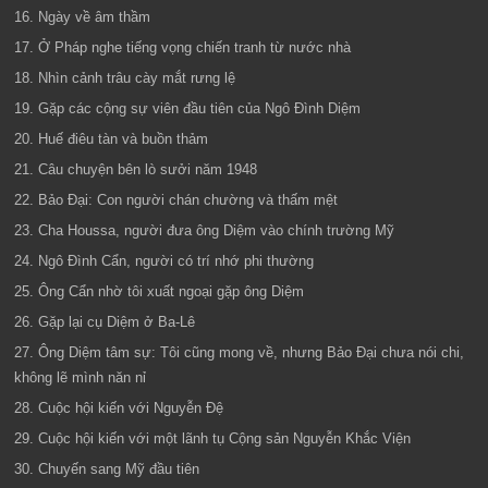
16. Ngày về âm thầm
17. Ở Pháp nghe tiếng vọng chiến tranh từ nước nhà
18. Nhìn cảnh trâu cày mắt rưng lệ
19. Gặp các cộng sự viên đầu tiên của Ngô Đình Diệm
20. Huế điêu tàn và buồn thảm
21. Câu chuyện bên lò sưởi năm 1948
22. Bảo Đại: Con người chán chường và thấm mệt
23. Cha Houssa, người đưa ông Diệm vào chính trường Mỹ
24. Ngô Đình Cẩn, người có trí nhớ phi thường
25. Ông Cẩn nhờ tôi xuất ngoại gặp ông Diệm
26. Gặp lại cụ Diệm ở Ba-Lê
27. Ông Diệm tâm sự: Tôi cũng mong về, nhưng Bảo Đại chưa nói chi,
không lẽ mình năn nỉ
28. Cuộc hội kiến với Nguyễn Đệ
29. Cuộc hội kiến với một lãnh tụ Cộng sản Nguyễn Khắc Viện
30. Chuyến sang Mỹ đầu tiên