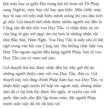
khi máy bay ra giữa Địa trung hải thì bom nổ.Từ Pháp
sang Algérie, máy bay chỉ bay qua biển. Một chiếc máy
bay bị nạn rơi trên mặt biển mênh mông thì còn dấu tích
gì nữa. Giả thuyết thứ nhất được nhiều người nói đến là
Cộng sản đã thủ tiêu vua Duy Tân, vì nhận thấy uy tín
của ông sẽ gây trở ngại cho họ hơn là những nhân vật
như Bảo Đại, Hàm Nghi. Vua Duy Tân là một yếu tố bất
ngờ trong ván bài của Cộng sản. Họ không chắc hẳn vua
Duy Tân ngoan ngoãn đầu hàng người Pháp, hay là vua
Duy Tân còn có mưu mô nào.
Giả thuyết thứ hai được nhắc đến lúc bấy giờ thì do
những người thiện cảm với vua Duy Tân, đưa ra. Giả
thuyết này nói rằng chính Pháp hãm hại vua Duy Tân, vì
nhận thấy ngài tuyên bố hợp tác ngoài mặt, nhưng thâm
tâm đã cí dự tính lúc được lên ngôi, sẽ tuyên cáo với
quốc dân một nền độc lập hoàn toàn, đặt người Pháp
trước một việc đã rồi rất khó xử.