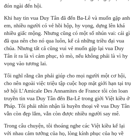
đón ngài đến hội.
Khi hay tin vua Duy Tân đã đến Ba-Lê và muốn gặp anh
em, nhiều người có vẻ hồi hộp, hy vọng, dựng lên khá
nhiều giấc mộng. Nhưng cũng có một số nhún vai: cái gì
đã qua nên cho nó qua luôn, kể cả những triều đại vua
chúa. Nhưng tất cả cũng vui vẻ muốn gặp lại vua Duy
Tân ít ra là vì cảm phục, tò mò, nếu không phải là vì hy
vọng vào tương lai.
Tôi nghĩ rằng cần phải giúp cho mọi người một cơ hội,
cho nên ngoài việc triệu tập cuộc họp mặt giới hạn tại trụ
sở hội L’Amicale Des Annamites de France tôi còn loan
truyền tin vua Duy Tân đến Ba-Lê trong giới Việt kiều ở
Pháp. Tôi phải nhìn nhận là huyền thoại về vua Duy Tân
vẫn còn đẹp lắm, vẫn còn được nhiều người say mê.
Trong câu chuyện, tôi thoáng nghe các Việt kiều kể lại
với nhau cảm tưởng của họ, lòng kính phục của họ về