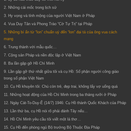
2. Những cái mốc trong lịch sử
3. Hy vọng và tỉnh mộng của người Việt Nam ở Pháp
4. Vua Duy Tân và Phong Trào “Cờ Tự Trị” tại Pháp
5. Những bí ẩn từ “lon” chuẩn uý đến “lon” đại tá của ông vua cách
mạng
6. Trung thành với mẫu quốc…
7. Cộng sản Pháp và nền độc lập ở Việt Nam
8. Ba lần gặp gỡ Hồ Chí Minh
9. Lần gặp gỡ thứ nhất giữa tôi và cụ Hồ: Số phận người công giáo
trong số phận Việt Nam
10. Cụ Hồ khuyên tôi: Chú còn trẻ, đẹp trai, không lấy vợ uổng quá
11. Những hoạt động của Hồ Chí Minh trong ba tháng rưỡi ở Pháp
12. Ngày Cát-To-Duy-Ê (14/7) 1946: Cụ Hồ thành Quốc Khách của Pháp
13. Lần thứ ba, cụ Hồ nói rõ phải đánh Tây nếu…
14. Hồ Chí Minh yêu cầu tôi viết một lá thơ…
15. Cụ Hồ đến phòng ngủ Bộ trưởng Bộ Thuộc Địa Pháp