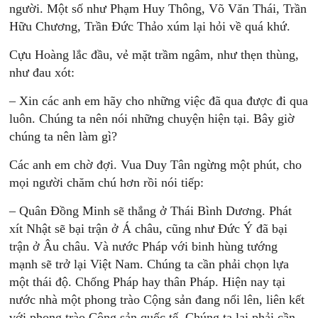
người. Một số như Phạm Huy Thông, Võ Văn Thái, Trần
Hữu Chương, Trần Đức Thảo xúm lại hỏi về quá khứ.
Cựu Hoàng lắc đầu, vẻ mặt trầm ngâm, như thẹn thùng,
như đau xót:
– Xin các anh em hãy cho những việc đã qua được đi qua
luôn. Chúng ta nên nói những chuyện hiện tại. Bây giờ
chúng ta nên làm gì?
Các anh em chờ đợi. Vua Duy Tân ngừng một phút, cho
mọi người chăm chú hơn rồi nói tiếp:
– Quân Đồng Minh sẽ thắng ở Thái Bình Dương. Phát
xít Nhật sẽ bại trận ở Á châu, cũng như Đức Ý đã bại
trận ở Âu châu. Và nước Pháp với binh hùng tướng
mạnh sẽ trở lại Việt Nam. Chúng ta cần phải chọn lựa
một thái độ. Chống Pháp hay thân Pháp. Hiện nay tại
nước nhà một phong trào Cộng sản đang nổi lên, liên kết
với phong trào Cộng sản quốc tế. Chúng ta lại phải cần