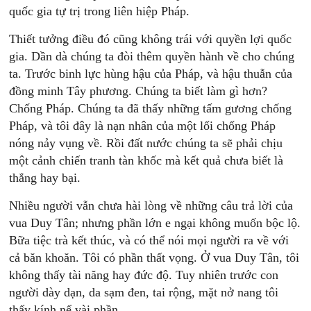
quốc gia tự trị trong liên hiệp Pháp.
Thiết tưởng điều đó cũng không trái với quyền lợi quốc
gia. Dần dà chúng ta đòi thêm quyền hành về cho chúng
ta. Trước binh lực hùng hậu của Pháp, và hậu thuẫn của
đồng minh Tây phương. Chúng ta biết làm gì hơn?
Chống Pháp. Chúng ta đã thấy những tấm gương chống
Pháp, và tôi đây là nạn nhân của một lối chống Pháp
nóng nảy vụng về. Rồi đất nước chúng ta sẽ phải chịu
một cảnh chiến tranh tàn khốc mà kết quả chưa biết là
thắng hay bại.
Nhiều người vẫn chưa hài lòng về những câu trả lời của
vua Duy Tân; nhưng phần lớn e ngại không muốn bộc lộ.
Bữa tiệc trà kết thúc, và có thể nói mọi người ra về với
cả băn khoăn. Tôi có phần thất vọng. Ở vua Duy Tân, tôi
không thấy tài năng hay đức độ. Tuy nhiên trước con
người dày dạn, da sạm đen, tai rộng, mặt nở nang tôi
thấy kính nể vài phần.