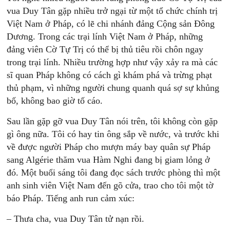
vua Duy Tân gặp nhiều trở ngại từ một tổ chức chính trị
Việt Nam ở Pháp, có lẽ chi nhánh đảng Cộng sản Đông
Dương. Trong các trại lính Việt Nam ở Pháp, những
đảng viên Cờ Tự Trị có thể bị thủ tiêu rồi chôn ngay
trong trại lính. Nhiều trường hợp như vậy xảy ra mà các
sĩ quan Pháp không có cách gì khám phá và trừng phạt
thủ phạm, vì những người chung quanh quá sợ sự khủng
bố, không bao giờ tố cáo.
Sau lần gặp gỡ vua Duy Tân nói trên, tôi không còn gặp
gì ông nữa. Tôi có hay tin ông sắp về nước, và trước khi
về được người Pháp cho mượn máy bay quân sự Pháp
sang Algérie thăm vua Hàm Nghi đang bị giam lỏng ở
đó. Một buổi sáng tôi đang đọc sách trước phòng thì một
anh sinh viên Việt Nam đến gõ cửa, trao cho tôi một tờ
báo Pháp. Tiếng anh run cảm xúc:
– Thưa cha, vua Duy Tân tử nạn rồi.