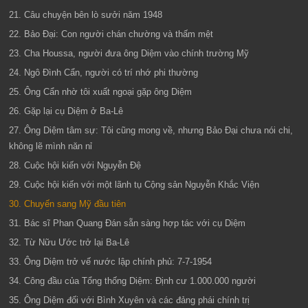
21. Câu chuyện bên lò sưởi năm 1948
22. Bảo Đại: Con người chán chường và thấm mệt
23. Cha Houssa, người đưa ông Diệm vào chính trường Mỹ
24. Ngô Đình Cẩn, người có trí nhớ phi thường
25. Ông Cẩn nhờ tôi xuất ngoại gặp ông Diệm
26. Gặp lại cụ Diệm ở Ba-Lê
27. Ông Diệm tâm sự: Tôi cũng mong về, nhưng Bảo Đại chưa nói chi,
không lẽ mình năn nỉ
28. Cuộc hội kiến với Nguyễn Đệ
29. Cuộc hội kiến với một lãnh tụ Cộng sản Nguyễn Khắc Viện
30. Chuyến sang Mỹ đầu tiên
31. Bác sĩ Phan Quang Đán sẵn sàng hợp tác với cụ Diệm
32. Từ Nữu Ước trở lại Ba-Lê
33. Ông Diệm trở vế nước lập chính phủ: 7-7-1954
34. Công đầu của Tổng thống Diệm: Định cư 1.000.000 người
35. Ông Diệm đối với Bình Xuyên và các đảng phái chính trị