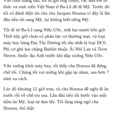
Vào cuối tháng sáu, tôi từ giã ông Diệm, các anh em trí
thức và sinh viên Việt Nam ở Ba-Lê để đi Mỹ. Trước đó
tôi có đánh điện tín cho cha Jacques Houssa vì đây là lần
đầu tiên tôi sang Mỹ, lại không biết tiếng Mỹ.
Tôi đi từ Ba-Lê sang Nữu Ước, mất hai mươi bốn giờ.
Thời bấy giờ chưa có phản lực cơ thương mại, và loại
máy bay băng Đại Tây Dương tối tân nhất là loại DC6.
Phi cơ ghé hai chặng Bublin thuộc Ái Nhĩ Lan và Terre
Neuve, thuộc địa Anh trước khi đáp xuống Nữu Ước.
Vừa xuống khỏi máy bay, tôi thấy cha Houssa đã đứng
chờ tôi. Chúng tôi vui mừng khi gặp lại nhau, sau hơn 7
năm xa cách.
Lúc đó khoảng 12 giờ trưa, và cha Houssa đề nghị đi ăn
trước rồi về chỗ trọ sau. Lần đầu tiên tôi bước vào một
tiệm ăn Mỹ, loại tự dọn lấy. Tôi lúng túng ngó cha
Houssa, thú thật: