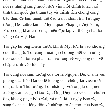
đoạn tràn vào các thành phố lớn. Người Pháp dù không
nói ra nhưng cũng muốn dựa vào một chính khách có
tinh thần quốc gia thuần túy và thành tích chống cộng
bảo đảm để làm mạnh mẽ đấu tranh chính trị. Từ ngày
tướng De Lattre làm Tư lệnh quân Pháp tại Việt Nam,
Pháp công khai chấp nhận nền độc lập và thống nhất ba
vùng của Việt Nam.
Tôi gặp lại ông Diệm trước khi đi Mỹ, tức là vào khoảng
cuối tháng 6. Tôi cũng thuật lại cho ông biết về những
tiếp xúc của tôi và phân trần với ông về việc ông nên về
chấp chánh vào lúc này.
Tôi cũng nói cảm tưởng của tôi là Nguyễn Đệ, chánh văn
phòng của Bảo Đại có lẽ không còn chống lại việc mời
ông ra làm Thủ tướng. Tôi nhắc lại với ông là ông nên
xuống Cannes gặp Bảo Đại. Ông Diệm có vẻ chần chừ vì
ông không phục Bảo Đại, và nhất là từ ngày Bảo Đại
sang Cannes, tiếng đồn về những trò ăn chơi của Bảo Đại