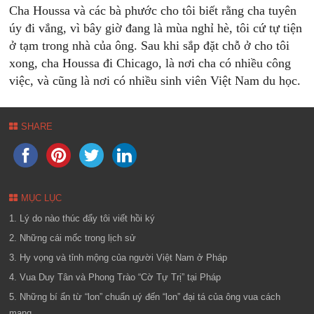
Cha Houssa và các bà phước cho tôi biết rằng cha tuyên
úy đi vắng, vì bây giờ đang là mùa nghỉ hè, tôi cứ tự tiện
ở tạm trong nhà của ông. Sau khi sắp đặt chỗ ở cho tôi
xong, cha Houssa đi Chicago, là nơi cha có nhiều công
việc, và cũng là nơi có nhiều sinh viên Việt Nam du học.
SHARE
MỤC LỤC
1. Lý do nào thúc đẩy tôi viết hồi ký
2. Những cái mốc trong lịch sử
3. Hy vọng và tỉnh mộng của người Việt Nam ở Pháp
4. Vua Duy Tân và Phong Trào “Cờ Tự Trị” tại Pháp
5. Những bí ẩn từ “lon” chuẩn uý đến “lon” đại tá của ông vua cách
mạng