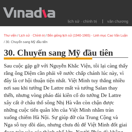
lịch sử · chính trị
văn chương
Thư viện
/
Lịch sử · Chính trị
/
Bên giòng lịch sử (1940-1965) - Linh mục Cao Văn Luận
/
30. Chuyến sang Mỹ đầu tiên
30. Chuyến sang Mỹ đầu tiên
Sau cuộc gặp gỡ với Nguyễn Khắc Viện, tôi lại càng thấy
rằng ông Diệm cần phải về nước chấp chánh lúc này, vì
đây là cơ hội thuận tiện nhất. Việt Minh tuy thắng nhiều
nơi sau khi tướng De Lattre mất và tướng Salan thay
thếh, nhưng vòng pháo đài kiên cố do tướng De Lattre
xây cất ở châu thổ sông Nhị Hà vẫn còn chận được
những cuộc tiến quân lớn của Việt Minh nhằm tràn
xuống chiếm Hà Nội. Sự giúp đỡ của Trung Cộng và
Nga sô tuy dồi dào, nhưng chưa đủ để Việt Minh đốt giai