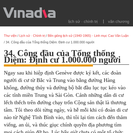
lịch sử · chính trị
văn chương
Thư viện
/
Lịch sử · Chính trị
/
Bên giòng lịch sử (1940-1965) - Linh mục Cao Văn Luận
/
34. Công đầu của Tổng thống Diệm: Định cư 1.000.000 người
34. Công đầu của Tổng thống
Diệm: Định cư 1.000.000 người
Ngay sau khi hiệp định Genève được ký kết, các đoàn
người di cư từ Bắc và Trung vào bằng đường Hàng
không, đường thủy và đường bộ bắt đầu lục tục kéo vào
các tỉnh miền Trung và Sài Gòn. Cảnh những dân di cư
lếch thếch trên đường chạy trốn Cộng sản thật là thương
tâm. Tôi theo dõi từng ngày, và hễ mỗi khi có đoàn di cư
nào từ Nghệ Tĩnh Bình vào, thì tôi lại tìm cách đến thăm
viếng, an ủi, và thúc giục chính quyền địa phương tìm
mọi cách giúp đỡ họ. Lúc bấy giờ chưa có một tổ chức