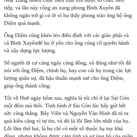
Nha Trang nhiều cuộc biểu tình lớn được tổ chức liên
tiếp, và lần này công an xung phong Bình Xuyên đã
không ngăn trở gì có lẽ vì họ thấy phong trào ủng hộ ông
Diệm quá mạnh.
Ông Diệm cũng khéo léo điều đình với các giáo phái và
cả Bình Xuyênđể họ ở yên cho ông củng cố quyền hành
và xây dựng lực lượng.
Số người di cư càng ngày càng đông, và đúng như tôi đã
nói với ông Diệm, chính họ, hay con cái họ trong các lực
lượng quân sự, đã hậu thuẫn mạnh mẽ cho ông Diệm,
giúp ông thành công.
Tôi về Huế ngày hôm sau, nghĩa là tôi chỉ ở lại Sài Gòn
một đêm mà thôi. Tình hình ở Sài Gòn lúc bấy giờ hết
sức căng thẳng. Bảy Viễn và Nguyễn Văn Hinh đã tỏ ra
quá kiêu căng vì tự tin, và đó là lỗi lầm lớn nhất của họ.
Lỗi lầm thứ hai, là họ chỉ có một số thuộc hạ tuy khá
đông, nhưng không được cảm tình và sự ủng hộ của quần