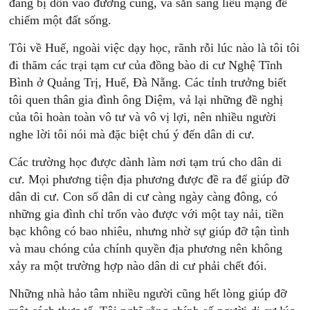
đang bị dồn vào đường cùng, và sẵn sàng liều mạng để
chiếm một đất sống.
Tôi về Huế, ngoài việc dạy học, rãnh rỗi lúc nào là tôi tôi
đi thăm các trại tạm cư của đồng bào di cư Nghệ Tĩnh
Bình ở Quảng Trị, Huế, Đà Nẵng. Các tỉnh trưởng biết
tôi quen thân gia đình ông Diệm, vả lại những đề nghị
của tôi hoàn toàn vô tư và vô vị lợi, nên nhiều người
nghe lời tôi nói mà đặc biệt chú ý đến dân di cư.
Các trường học được dành làm nơi tạm trú cho dân di
cư. Mọi phương tiện địa phương được đề ra để giúp đỡ
dân di cư. Con số dân di cư càng ngày càng đông, có
những gia đình chỉ trốn vào được với một tay nải, tiền
bạc không có bao nhiêu, nhưng nhờ sự giúp đỡ tận tình
và mau chóng của chính quyền địa phương nên không
xảy ra một trường hợp nào dân di cư phải chết đói.
Những nhà hảo tâm nhiều người cũng hết lòng giúp đỡ