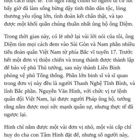
một cách thực tế. Tôi nghĩ rằng chính số người di cư lúc
bấy giờ đã làm sống bừng dậy tinh thần dân tộc, lòng
thương yêu rộng lớn, tình đoàn kết chân thật, và tạo
được một khối quần chúng thuần nhất ủng hộ ông Diệm.
Trong thời gian này, có lẽ nhớ lại vài lời nói của tôi, ông
Diệm tìm mọi cách đem vào Sài Gòn và Nam phần nhiều
tiểu đoàn quân Việt Nam từ phía Bắc vĩ tuyến 17. Trước
hết một đơn vị thiện chiến và trung thành được thành lập
để bảo vệ phủ Thủ tướng, sau này thành Liên Binh
phòng vệ phủ Tổng thống. Phần lớn binh sĩ và sĩ quan
trong đơn vị này đều là người Thanh Nghệ Tĩnh Bình, và
lính Bắc phần. Nguyễn Văn Hinh, với chức vị tư lệnh
quân đội Việt Nam, lại được người Pháp ủng hộ, tưởng
rằng nắm được mọi sức mạnh quân sự, nhưng thực tế đã
ngược lại.
Hinh chỉ nắm được một vài đơn vị nhỏ, một vài cấp chỉ
huy do cha con Tâm Hinh đặt để, nhưng số người này,