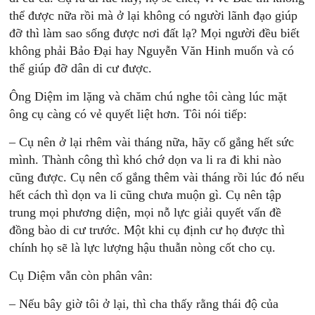
thể được nữa rồi mà ở lại không có người lãnh đạo giúp
đỡ thì làm sao sống được nơi đất lạ? Mọi người đều biết
không phải Bảo Đại hay Nguyễn Văn Hinh muốn và có
thể giúp đỡ dân di cư được.
Ông Diệm im lặng và chăm chú nghe tôi càng lúc mặt
ông cụ càng có vẻ quyết liệt hơn. Tôi nói tiếp:
– Cụ nên ở lại rhêm vài tháng nữa, hãy cố gắng hết sức
mình. Thành công thì khó chớ dọn va li ra đi khi nào
cũng được. Cụ nên cố gắng thêm vài tháng rồi lúc đó nếu
hết cách thì dọn va li cũng chưa muộn gì. Cụ nên tập
trung mọi phương diện, mọi nỗ lực giải quyết vấn đề
đồng bào di cư trước. Một khi cụ định cư họ được thì
chính họ sẽ là lực lượng hậu thuẫn nòng cốt cho cụ.
Cụ Diệm vẫn còn phân vân:
– Nếu bây giờ tôi ở lại, thì cha thấy rằng thái độ của