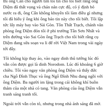
thì ông Cẩn cho người tìm tôi tin cho tôi biết rằng ông
Diệm đã thất vọng và chán nản cực độ, có ý định bỏ
nước ra đi, ông Cẩn không khuyên tôi làm điều gì nhưng
tôi đã hiểu ý ông khi ông báo tin này cho tôi biết. Tôi lập
tức lấy máy bay vào Sài Gòn. Tôn Thất Trạch, chánh văn
phòng ông Diệm đón tôi ở phi trường Tân Sơn Nhất và
trên đường vào Sai Gòn ông Trạch cho tôi biết rằng cụ
Diệm đang sửa soạn va li để rời Việt Nam trong vài ngày
tới đây.
Tôi không kịp thay áo, vào ngay dinh thủ tướng lúc đó
vẫn còn được gọi là dinh Norodom. Lúc đó khoảng 6 giờ
chiều. Tôi vào ngay văn phòng ông Diệm và thấy đức
cha Ngô Đình Thục và ông Ngô Đình Nhu đang ngồi với
ông Diệm. Ba người im lặng trong cái không khí buồn
thảm của một nhà có tang. Văn phòng của ông Diệm vẫn
tranh sáng tranh tối.
Ngoài trời vẫn còn tỏ, nhưng trong nhà ánh sáng đã mờ.