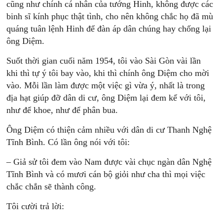
cũng như chính cá nhân của tướng Hinh, không được các
binh sĩ kính phục thật tình, cho nên không chắc họ đã mù
quáng tuân lệnh Hinh để đàn áp dân chúng hay chống lại
ông Diệm.
Suốt thời gian cuối năm 1954, tôi vào Sài Gòn vài lần
khi thì tự ý tôi bay vào, khi thì chính ông Diệm cho mời
vào. Mỗi lần làm được một việc gì vừa ý, nhất là trong
địa hạt giúp đỡ dân di cư, ông Diệm lại đem kể với tôi,
như để khoe, như để phân bua.
Ông Diệm có thiện cảm nhiều với dân di cư Thanh Nghệ
Tĩnh Bình. Có lần ông nói với tôi:
– Giả sử tôi đem vào Nam được vài chục ngàn dân Nghệ
Tĩnh Bình và có mươi cán bộ giỏi như cha thì mọi việc
chắc chắn sẽ thành công.
Tôi cười trả lời: