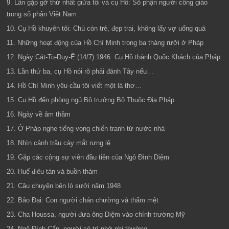
9. Lần gặp gỡ thứ nhất giữa tôi và cụ Hồ: Số phận người công giáo
trong số phận Việt Nam
10. Cụ Hồ khuyên tôi: Chú còn trẻ, đẹp trai, không lấy vợ uổng quá
11. Những hoạt động của Hồ Chí Minh trong ba tháng rưỡi ở Pháp
12. Ngày Cát-To-Duy-Ê (14/7) 1946: Cụ Hồ thành Quốc Khách của Pháp
13. Lần thứ ba, cụ Hồ nói rõ phải đánh Tây nếu…
14. Hồ Chí Minh yêu cầu tôi viết một lá thơ…
15. Cụ Hồ đến phòng ngủ Bộ trưởng Bộ Thuộc Địa Pháp
16. Ngày về âm thầm
17. Ở Pháp nghe tiếng vọng chiến tranh từ nước nhà
18. Nhìn cảnh trâu cày mắt rưng lệ
19. Gặp các cộng sự viên đầu tiên của Ngô Đình Diệm
20. Huế điêu tàn và buồn thảm
21. Câu chuyện bên lò sưởi năm 1948
22. Bảo Đại: Con người chán chường và thấm mệt
23. Cha Houssa, người đưa ông Diệm vào chính trường Mỹ
24. Ngô Đình Cẩn, người có trí nhớ phi thường