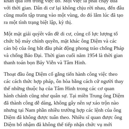
khăn quá lớn trong việc đó. Mọi việc là phải chạy đua
với thời gian. Dân di cư lại không chịu rời nhau, đến đâu
cũng muốn tập trung vào một vùng, do đó lắm lúc đã tạo
ra một tình trạng biệt lập, kỳ thị.
Một mặt giải quýêt vấn đề di cư, củng cố lực lượng tổ
chức bộ máy chính quyền, mặt khác ông Diệm và các
cán bộ của ông bắt đầu phát động phong trào chống Pháp
và chống Bảo Đại. Thời gian cuối năm 1954 là thời gian
thanh toán bọn Bảy Viễn và Tâm Hinh.
Thoạt đầu ông Diệm cố gắng tiến hành công việc theo
các cách thức hợp pháp, ôn hòa bằng cách cử người thay
thế những thuộc hạ của Tâm Hinh trong các cơ quan
hành chánh cũng như quân sự. Tại miền Trung ông Diệm
đã thành công dễ dàng, không gây nên sự xáo trộn nào
nhưng tại Nam phần nhiều trường hợp các lệnh của ông
Diệm đã không được tuân theo. Nhiều sĩ quan được ông
Diệm bổ nhậm đã không thể tiếp nhận chức vụ mới