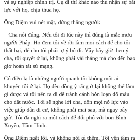
và sự nghiệp chính trị. Cụ đi thì khác nào thú nhận sự bất
lực với họ, chịu thua họ.
Ông Diệm vui nét mặt, đứng thẳng người:
– Cha nói đúng. Nếu tôi đi lúc này thì đúng là mắc mưu
người Pháp. Họ đem tôi về rồi làm mọi cách để cho tôi
thất bại, để cho tôi phải tự ý bỏ đi. Vậy bây giờ theo ý
cha, tôi quyết ở lại, không phải vài tháng mà cho đến bao
giờ hoàn tất sứ mạng.
Có điều lạ là những người quanh tôi không một ai
khuyên tôi ở lại. Họ đều đồng ý rằng ở lại không thể làm
gì được và tôi nên ra đi để tránh cảnh hỗn loạn đổ máu
cho đất nước. Tôi sẽ nghe lời cha, dồn mọi nỗ lực vào
việc giúp dân di cư, không phải mai sau, mà ngay bây
giờ. Tôi đã nghĩ ra một cách để đối phó với bọn Bình
Xuyên, Tâm Hinh.
Ông Diệm ngắt lời, và không nói gì thêm. Tôi yên tâm ra