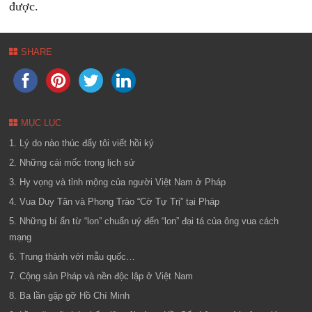
được.
SHARE
MỤC LỤC
1. Lý do nào thúc đẩy tôi viết hồi ký
2. Những cái mốc trong lịch sử
3. Hy vọng và tỉnh mộng của người Việt Nam ở Pháp
4. Vua Duy Tân và Phong Trào “Cờ Tự Trị” tại Pháp
5. Những bí ẩn từ “lon” chuẩn uý đến “lon” đại tá của ông vua cách
mạng
6. Trung thành với mẫu quốc…
7. Cộng sản Pháp và nền độc lập ở Việt Nam
8. Ba lần gặp gỡ Hồ Chí Minh