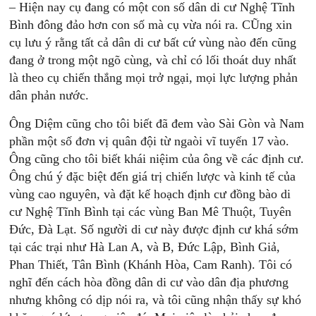
– Hiện nay cụ đang có một con số dân di cư Nghệ Tĩnh
Bình đông đảo hơn con số mà cụ vừa nói ra. CŨng xin
cụ lưu ý rằng tất cả dân di cư bất cứ vùng nào đến cũng
đang ở trong một ngõ cùng, và chỉ có lối thoát duy nhất
là theo cụ chiến thắng mọi trở ngại, mọi lực lượng phản
dân phản nước.
Ông Diệm cũng cho tôi biết đã đem vào Sài Gòn và Nam
phần một số đơn vị quân đội từ ngaòi vĩ tuyến 17 vào.
Ông cũng cho tôi biết khái niệim của ông về các định cư.
Ông chú ý đặc biệt đến giá trị chiến lược và kinh tế của
vùng cao nguyên, và đặt kế hoạch định cư đồng bào di
cư Nghệ Tĩnh Bình tại các vùng Ban Mê Thuột, Tuyên
Đức, Đà Lạt. Số người di cư này được định cư khá sớm
tại các trại như Hà Lan A, và B, Đức Lập, Bình Giả,
Phan Thiết, Tân Bình (Khánh Hòa, Cam Ranh). Tôi có
nghĩ đến cách hòa đồng dân di cư vào dân địa phương
nhưng không có dịp nói ra, và tôi cũng nhận thấy sự khó