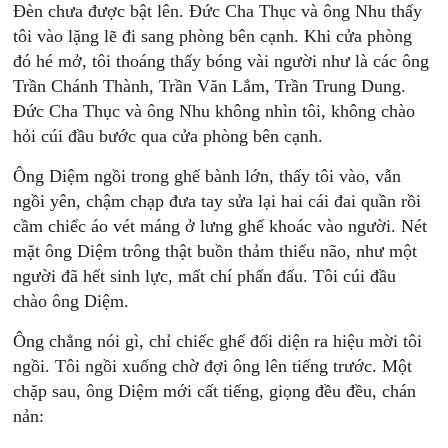
Đèn chưa được bật lên. Đức Cha Thục và ông Nhu thấy
tôi vào lặng lẽ đi sang phòng bên cạnh. Khi cửa phòng
đó hé mở, tôi thoáng thấy bóng vài người như là các ông
Trần Chánh Thành, Trần Văn Lắm, Trần Trung Dung.
Đức Cha Thục và ông Nhu không nhìn tôi, không chào
hỏi cúi đầu bước qua cửa phòng bên cạnh.
Ông Diệm ngồi trong ghế bành lớn, thấy tôi vào, vẫn
ngồi yên, chậm chạp đưa tay sửa lại hai cái đai quần rồi
cầm chiếc áo vét máng ở lưng ghế khoác vào người. Nét
mặt ông Diệm trông thật buồn thảm thiểu não, như một
người đã hết sinh lực, mất chí phấn đấu. Tôi cúi đầu
chào ông Diệm.
Ông chẳng nói gì, chỉ chiếc ghế đối diện ra hiệu mời tôi
ngồi. Tôi ngồi xuống chờ đợi ông lên tiếng trước. Một
chặp sau, ông Diệm mới cất tiếng, giọng đều đều, chán
nản: