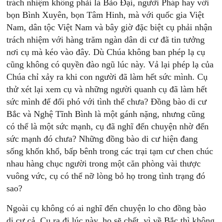
trách nhiệm không phải là Bảo Đại, người Pháp hay với
bọn Bình Xuyên, bọn Tâm Hinh, mà với quốc gia Việt
Nam, dân tộc Việt Nam và bây giờ đặc biệt cụ phải nhận
trách nhiệm với hàng trăm ngàn dân di cư đã tin tưởng
nơi cụ mà kéo vào đây. Dù Chúa không ban phép lạ cụ
cũng không có quyền đào ngũ lúc này. Vả lại phép lạ của
Chúa chỉ xảy ra khi con người đã làm hết sức mình. Cụ
thử xét lại xem cụ và những người quanh cụ đã làm hết
sức mình để đối phó với tình thế chưa? Đồng bào di cư
Bắc và Nghệ Tĩnh Bình là một gánh nặng, nhưng cũng
có thể là một sức mạnh, cụ đã nghĩ đến chuyện nhờ đến
sức mạnh đó chưa? Những đồng bào di cư hiện đang
sống khốn khổ, bấp bênh trong các trại tạm cư chen chúc
nhau hàng chục người trong một căn phòng vài thược
vuông vức, cụ có thể nỡ lòng bỏ họ trong tình trạng đó
sao?
Ngoài cụ không có ai nghĩ đến chuyện lo cho đồng bào
di cư cả. Cụ ra đi lúc này, họ sẽ chết, vì về Bắc thì không