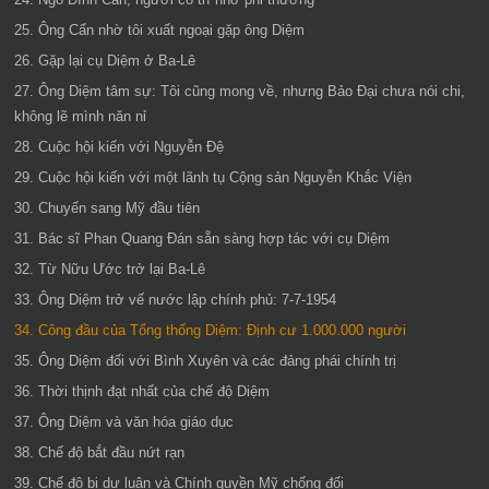
25. Ông Cẩn nhờ tôi xuất ngoại gặp ông Diệm
26. Gặp lại cụ Diệm ở Ba-Lê
27. Ông Diệm tâm sự: Tôi cũng mong về, nhưng Bảo Đại chưa nói chi,
không lẽ mình năn nỉ
28. Cuộc hội kiến với Nguyễn Đệ
29. Cuộc hội kiến với một lãnh tụ Cộng sản Nguyễn Khắc Viện
30. Chuyến sang Mỹ đầu tiên
31. Bác sĩ Phan Quang Đán sẵn sàng hợp tác với cụ Diệm
32. Từ Nữu Ước trở lại Ba-Lê
33. Ông Diệm trở vế nước lập chính phủ: 7-7-1954
34. Công đầu của Tổng thống Diệm: Định cư 1.000.000 người
35. Ông Diệm đối với Bình Xuyên và các đảng phái chính trị
36. Thời thịnh đạt nhất của chế độ Diệm
37. Ông Diệm và văn hóa giáo dục
38. Chế độ bắt đầu nứt rạn
39. Chế độ bị dư luận và Chính quyền Mỹ chống đối