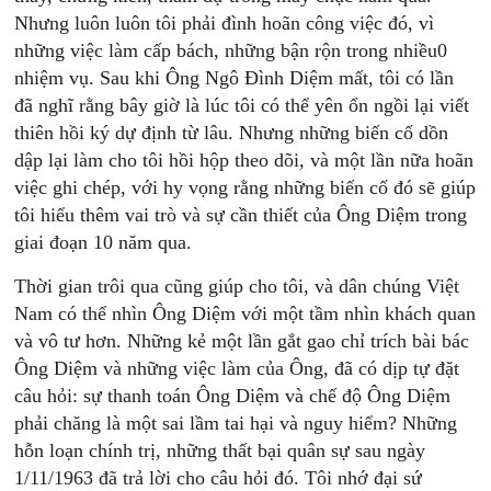
Nhưng luôn luôn tôi phải đình hoãn công việc đó, vì
những việc làm cấp bách, những bận rộn trong nhiều0
nhiệm vụ. Sau khi Ông Ngô Đình Diệm mất, tôi có lần
đã nghĩ rằng bây giờ là lúc tôi có thể yên ổn ngồi lại viết
thiên hồi ký dự định từ lâu. Nhưng những biến cố dồn
dập lại làm cho tôi hồi hộp theo dõi, và một lần nữa hoãn
việc ghi chép, với hy vọng rằng những biến cố đó sẽ giúp
tôi hiểu thêm vai trò và sự cần thiết của Ông Diệm trong
giai đoạn 10 năm qua.
Thời gian trôi qua cũng giúp cho tôi, và dân chúng Việt
Nam có thể nhìn Ông Diệm với một tầm nhìn khách quan
và vô tư hơn. Những kẻ một lần gắt gao chỉ trích bài bác
Ông Diệm và những việc làm của Ông, đã có dịp tự đặt
câu hỏi: sự thanh toán Ông Diệm và chế độ Ông Diệm
phải chăng là một sai lầm tai hại và nguy hiểm? Những
hỗn loạn chính trị, những thất bại quân sự sau ngày
1/11/1963 đã trả lời cho câu hỏi đó. Tôi nhớ đại sứ