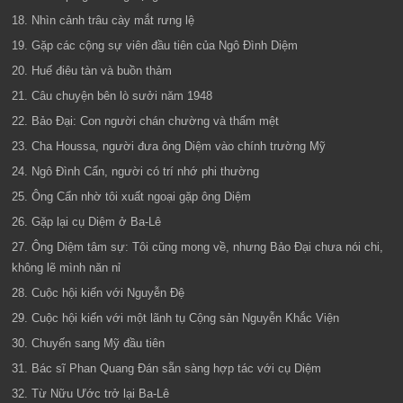
18. Nhìn cảnh trâu cày mắt rưng lệ
19. Gặp các cộng sự viên đầu tiên của Ngô Đình Diệm
20. Huế điêu tàn và buồn thảm
21. Câu chuyện bên lò sưởi năm 1948
22. Bảo Đại: Con người chán chường và thấm mệt
23. Cha Houssa, người đưa ông Diệm vào chính trường Mỹ
24. Ngô Đình Cẩn, người có trí nhớ phi thường
25. Ông Cẩn nhờ tôi xuất ngoại gặp ông Diệm
26. Gặp lại cụ Diệm ở Ba-Lê
27. Ông Diệm tâm sự: Tôi cũng mong về, nhưng Bảo Đại chưa nói chi,
không lẽ mình năn nỉ
28. Cuộc hội kiến với Nguyễn Đệ
29. Cuộc hội kiến với một lãnh tụ Cộng sản Nguyễn Khắc Viện
30. Chuyến sang Mỹ đầu tiên
31. Bác sĩ Phan Quang Đán sẵn sàng hợp tác với cụ Diệm
32. Từ Nữu Ước trở lại Ba-Lê