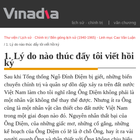
lịch sử · chính trị
văn chương
Thư viện
/
Lịch sử · Chính trị
/
Bên giòng lịch sử (1940-1965) - Linh mục Cao Văn Luận
/
1. Lý do nào thúc đẩy tôi viết hồi ký
1. Lý do nào thúc đẩy tôi viết hồi
ký
Sau khi Tổng thống Ngô Đình Điệm bị giết, những biến
chuyển chính trị và quân sự dồn dập xảy ra trên đất nước
Việt Nam làm cho tôi nghĩ rằng Ông Diệm không phải là
một nhân vật không thể thay thế được. Nhưng ít ra Ông
cũng là một nhân vật cần thiết cho đất nước Việt Nam
trong một giai đoạn nào đó. Nguyên nhân thất bại của
Ông Diệm, của những giấc mơ, những cố gắng, những
kế hoạch của Ông Diệm có lẽ là ở chỗ Ông, hay ít ra vài
người quanh Ông và thân thiết với Ông không chịu hiểu