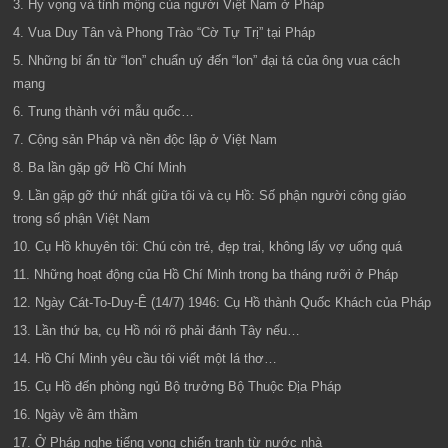
3. Hy vọng và tỉnh mộng của người Việt Nam ở Pháp
4. Vua Duy Tân và Phong Trào “Cờ Tự Trị” tại Pháp
5. Những bí ẩn từ “lon” chuẩn uý đến “lon” đại tá của ông vua cách
mạng
6. Trung thành với mẫu quốc…
7. Cộng sản Pháp và nền độc lập ở Việt Nam
8. Ba lần gặp gỡ Hồ Chí Minh
9. Lần gặp gỡ thứ nhất giữa tôi và cụ Hồ: Số phận người công giáo
trong số phận Việt Nam
10. Cụ Hồ khuyên tôi: Chú còn trẻ, đẹp trai, không lấy vợ uổng quá
11. Những hoạt động của Hồ Chí Minh trong ba tháng rưỡi ở Pháp
12. Ngày Cát-To-Duy-Ê (14/7) 1946: Cụ Hồ thành Quốc Khách của Pháp
13. Lần thứ ba, cụ Hồ nói rõ phải đánh Tây nếu…
14. Hồ Chí Minh yêu cầu tôi viết một lá thơ…
15. Cụ Hồ đến phòng ngủ Bộ trưởng Bộ Thuộc Địa Pháp
16. Ngày về âm thầm
17. Ở Pháp nghe tiếng vọng chiến tranh từ nước nhà