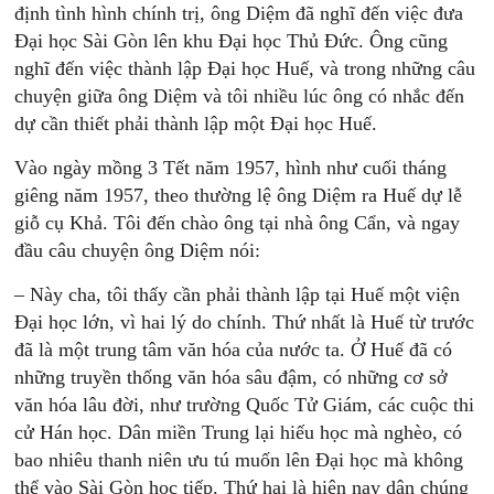
định tình hình chính trị, ông Diệm đã nghĩ đến việc đưa
Đại học Sài Gòn lên khu Đại học Thủ Đức. Ông cũng
nghĩ đến việc thành lập Đại học Huế, và trong những câu
chuyện giữa ông Diệm và tôi nhiều lúc ông có nhắc đến
dự cần thiết phải thành lập một Đại học Huế.
Vào ngày mồng 3 Tết năm 1957, hình như cuối tháng
giêng năm 1957, theo thường lệ ông Diệm ra Huế dự lễ
giỗ cụ Khả. Tôi đến chào ông tại nhà ông Cẩn, và ngay
đầu câu chuyện ông Diệm nói:
– Này cha, tôi thấy cần phải thành lập tại Huế một viện
Đại học lớn, vì hai lý do chính. Thứ nhất là Huế từ trước
đã là một trung tâm văn hóa của nước ta. Ở Huế đã có
những truyền thống văn hóa sâu đậm, có những cơ sở
văn hóa lâu đời, như trường Quốc Tử Giám, các cuộc thi
cử Hán học. Dân miền Trung lại hiếu học mà nghèo, có
bao nhiêu thanh niên ưu tú muốn lên Đại học mà không
thể vào Sài Gòn học tiếp. Thứ hai là hiện nay dân chúng