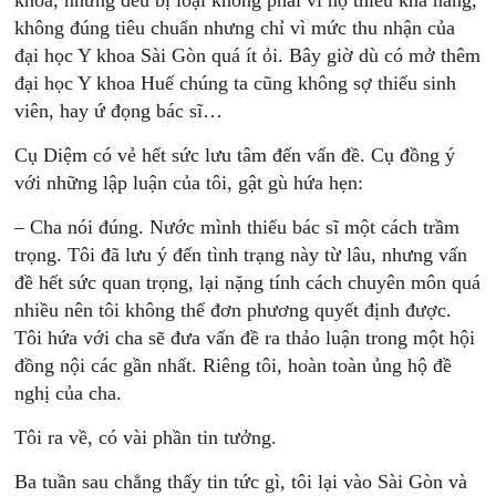
khoa, nhưng đều bị loại không phải vì họ thiếu khả năng,
không đúng tiêu chuẩn nhưng chỉ vì mức thu nhận của
đại học Y khoa Sài Gòn quá ít ỏi. Bây giờ dù có mở thêm
đại học Y khoa Huế chúng ta cũng không sợ thiếu sinh
viên, hay ứ đọng bác sĩ…
Cụ Diệm có vẻ hết sức lưu tâm đến vấn đề. Cụ đồng ý
với những lập luận của tôi, gật gù hứa hẹn:
– Cha nói đúng. Nước mình thiếu bác sĩ một cách trầm
trọng. Tôi đã lưu ý đến tình trạng này từ lâu, nhưng vấn
đề hết sức quan trọng, lại nặng tính cách chuyên môn quá
nhiều nên tôi không thể đơn phương quyết định được.
Tôi hứa với cha sẽ đưa vấn đề ra thảo luận trong một hội
đồng nội các gần nhất. Riêng tôi, hoàn toàn ủng hộ đề
nghị của cha.
Tôi ra về, có vài phần tin tưởng.
Ba tuần sau chẳng thấy tin tức gì, tôi lại vào Sài Gòn và