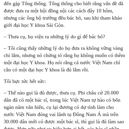
đến gặp Tổng thống. Tổng thống cho biết rằng vấn đề đã
được đưa ra một hội đồng nội các cách đây 10 hôm,
nhưng các ông bộ trưởng đều bác bỏ, sau khi tham khảo
giới đại học Y khoa Sài Gòn.
– Thưa cụ, họ viện ra những lý do gì để bác bỏ?
– Tôi cũng thấy những lý do họ đưa ra không vững vàng
chi lắm, nhưng nó chứng tỏ rằng họ không muốn có thêm
một đại học Y khoa. Họ nói rằng cả nước Việt Nam chỉ
cần có một đại học Y khoa là đủ lắm rồi.
Tôi bực tức hết sức:
– Thế nào gọi là đủ được, thưa cụ. Phi châu cứ 20.000
dân đã có một bác sĩ, trong lúc Việt Nam tự hào có bốn
ngàn năm văn hiến, cụ lại đương có dự tính làm cho
nước Việt Nam đóng vai lãnh tụ Đông Nam Á mà trên
30.000 dân mới có được một bác sĩ, thì gọi là đủ làm sao
được. Hơn nữa như cụ hiểu hơn ai hết, các bác sĩ phần