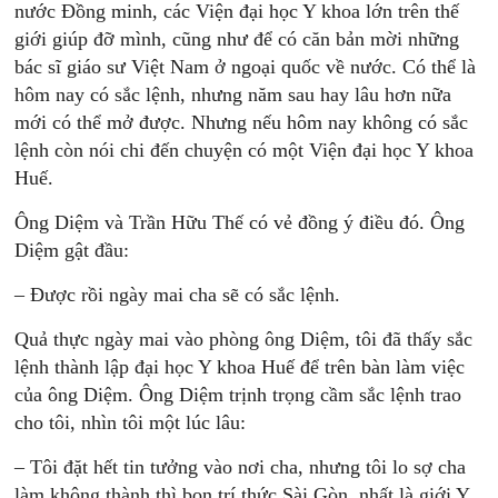
nước Đồng minh, các Viện đại học Y khoa lớn trên thế
giới giúp đỡ mình, cũng như để có căn bản mời những
bác sĩ giáo sư Việt Nam ở ngoại quốc về nước. Có thể là
hôm nay có sắc lệnh, nhưng năm sau hay lâu hơn nữa
mới có thể mở được. Nhưng nếu hôm nay không có sắc
lệnh còn nói chi đến chuyện có một Viện đại học Y khoa
Huế.
Ông Diệm và Trần Hữu Thế có vẻ đồng ý điều đó. Ông
Diệm gật đầu:
– Được rồi ngày mai cha sẽ có sắc lệnh.
Quả thực ngày mai vào phòng ông Diệm, tôi đã thấy sắc
lệnh thành lập đại học Y khoa Huế để trên bàn làm việc
của ông Diệm. Ông Diệm trịnh trọng cầm sắc lệnh trao
cho tôi, nhìn tôi một lúc lâu:
– Tôi đặt hết tin tưởng vào nơi cha, nhưng tôi lo sợ cha
làm không thành thì bọn trí thức Sài Gòn, nhất là giới Y