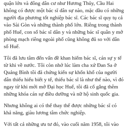
quận lớn và đông dân cư như Hương Thủy, Cầu Hai
không có được một bác sĩ dân sự nào, mặc dầu có những
người địa phương tốt nghiệp bác sĩ. Các bác sĩ quy tụ cả
vào Sài Gòn và những thành phố lớn. Riêng trong thành
phố Huế, con số bác sĩ dân y và những bác sĩ quân y mở
phòng mạch riêng ngoài phố cũng không đủ so với dân
số Huế.
Tôi đã lưu tâm đến vấn đề khan hiếm bác sĩ, cán sự y tế
từ khi về nước. Tôi còn nhớ lúc làm cha xứ Đan Sa ở
Quảng Bình tôi đã chứng kiến sự khốn khổ của người
dân thiếu hiểu biết y tế, thiếu bác sĩ là như thế nào, vì đó
ngay từ khi mới mở Đại học Huế, tôi đã cố gắng thêm
những khóa cán sự điều dưỡng và nữ hộ sinh quốc gia.
Nhưng không ai có thể thay thế được những bác sĩ có
khả năng, giàu lương tâm chức nghiệp.
Với tất cả những ưu tư đó, vào cuối năm 1958, tôi vào