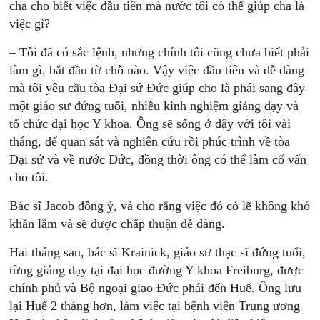
cha cho biết việc đầu tiên mà nước tôi có thể giúp cha là
việc gì?
– Tôi đã có sắc lệnh, nhưng chính tôi cũng chưa biết phải
làm gì, bắt đầu từ chỗ nào. Vậy việc đầu tiên và dễ dàng
mà tôi yêu cầu tòa Đại sứ Đức giúp cho là phái sang đây
một giáo sư đứng tuổi, nhiều kinh nghiệm giảng dạy và
tổ chức đại học Y khoa. Ông sẽ sống ở đây với tôi vài
tháng, để quan sát và nghiên cứu rồi phúc trình về tòa
Đại sứ và về nước Đức, đồng thời ông có thể làm cố vấn
cho tôi.
Bác sĩ Jacob đồng ý, và cho rằng việc đó có lẽ không khó
khăn lắm và sẽ được chấp thuận dễ dàng.
Hai tháng sau, bác sĩ Krainick, giáo sư thạc sĩ đứng tuổi,
từng giảng dạy tại đại học đường Y khoa Freiburg, được
chính phủ và Bộ ngoại giao Đức phái đến Huế. Ông lưu
lại Huế 2 tháng hơn, làm việc tại bệnh viện Trung ương