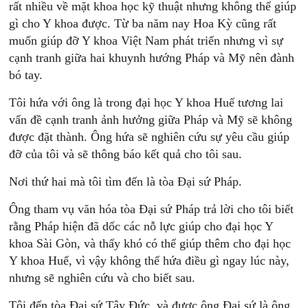
rất nhiều về mặt khoa học kỹ thuật nhưng không thể giúp
gì cho Y khoa được. Từ ba năm nay Hoa Kỳ cũng rất
muốn giúp đỡ Y khoa Việt Nam phát triển nhưng vì sự
cạnh tranh giữa hai khuynh hướng Pháp và Mỹ nên đành
bó tay.
Tôi hứa với ông là trong đại học Y khoa Huế tương lai
vấn đề cạnh tranh ảnh hưởng giữa Pháp và Mỹ sẽ không
được đặt thành. Ông hứa sẽ nghiên cứu sự yêu cầu giúp
đỡ của tôi và sẽ thông báo kết quả cho tôi sau.
Nơi thứ hai mà tôi tìm đến là tòa Đại sứ Pháp.
Ông tham vụ văn hóa tòa Đại sứ Pháp trả lời cho tôi biết
rằng Pháp hiện đã dốc các nỗ lực giúp cho đại học Y
khoa Sài Gòn, và thấy khó có thể giúp thêm cho đại học
Y khoa Huế, vì vậy không thể hứa điều gì ngay lúc này,
nhưng sẽ nghiên cứu và cho biết sau.
Tôi đến tòa Đại sứ Tây Đức, và được ông Đại sứ là ông