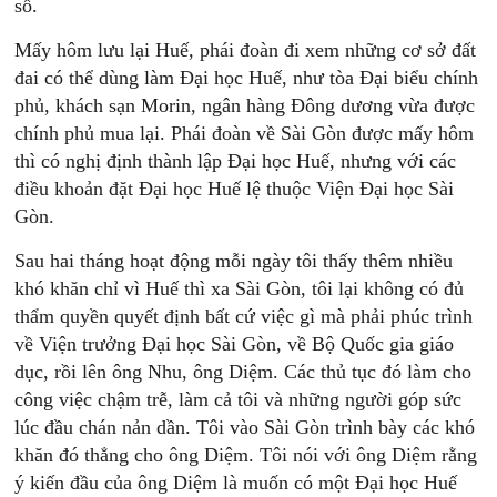
số.
Mấy hôm lưu lại Huế, phái đoàn đi xem những cơ sở đất
đai có thể dùng làm Đại học Huế, như tòa Đại biểu chính
phủ, khách sạn Morin, ngân hàng Đông dương vừa được
chính phủ mua lại. Phái đoàn về Sài Gòn được mấy hôm
thì có nghị định thành lập Đại học Huế, nhưng với các
điều khoản đặt Đại học Huế lệ thuộc Viện Đại học Sài
Gòn.
Sau hai tháng hoạt động mỗi ngày tôi thấy thêm nhiều
khó khăn chỉ vì Huế thì xa Sài Gòn, tôi lại không có đủ
thẩm quyền quyết định bất cứ việc gì mà phải phúc trình
về Viện trưởng Đại học Sài Gòn, về Bộ Quốc gia giáo
dục, rồi lên ông Nhu, ông Diệm. Các thủ tục đó làm cho
công việc chậm trễ, làm cả tôi và những người góp sức
lúc đầu chán nản dần. Tôi vào Sài Gòn trình bày các khó
khăn đó thẳng cho ông Diệm. Tôi nói với ông Diệm rằng
ý kiến đầu của ông Diệm là muốn có một Đại học Huế