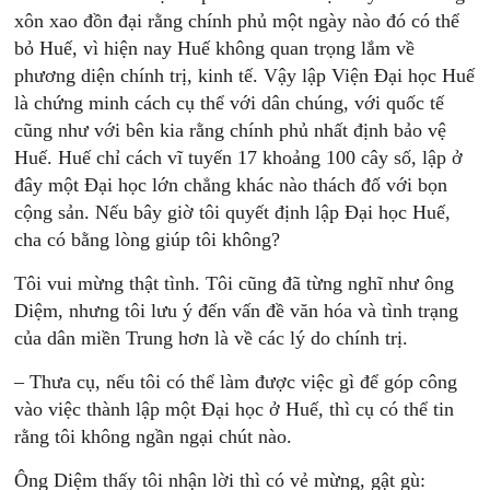
xôn xao đồn đại rằng chính phủ một ngày nào đó có thể
bỏ Huế, vì hiện nay Huế không quan trọng lắm về
phương diện chính trị, kinh tế. Vậy lập Viện Đại học Huế
là chứng minh cách cụ thể với dân chúng, với quốc tế
cũng như với bên kia rằng chính phủ nhất định bảo vệ
Huế. Huế chỉ cách vĩ tuyến 17 khoảng 100 cây số, lập ở
đây một Đại học lớn chẳng khác nào thách đố với bọn
cộng sản. Nếu bây giờ tôi quyết định lập Đại học Huế,
cha có bằng lòng giúp tôi không?
Tôi vui mừng thật tình. Tôi cũng đã từng nghĩ như ông
Diệm, nhưng tôi lưu ý đến vấn đề văn hóa và tình trạng
của dân miền Trung hơn là về các lý do chính trị.
– Thưa cụ, nếu tôi có thể làm được việc gì để góp công
vào việc thành lập một Đại học ở Huế, thì cụ có thể tin
rằng tôi không ngần ngại chút nào.
Ông Diệm thấy tôi nhận lời thì có vẻ mừng, gật gù: