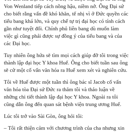
Von Wenland tiếp cách nồng hậu, niềm nở. Ông Đại sứ
cho biết rằng vấn đề khó khăn, tế nhị vì ở Đức quyền các
tiểu bang khá lớn, và quy chế tự trị đại học có tính cách
gần như tuyệt đối. Chính phủ liên bang dù muốn làm
việc gì cũng phải được sự đồng ý của tiểu bang và của
các Đại học.
Tuy nhiên ông hứa sẽ tìm mọi cách giúp đỡ tôi trong việc
thành lập đại học Y khoa Huế. Ông cho biết tuần sau ông
sẽ cử một cố vấn văn hóa ra Huế xem xét và nghiên cứu.
Tôi về Huế được một tuần thì ông bác sĩ Jacob cố vấn
văn hóa tòa Đại sứ Đức ra thăm tôi và thảo luận về
những chi tiết thành lập đại học Y khoa. Ngoài ra tôi
cũng dẫn ông đến quan sát bệnh viện trung ương Huế.
Lúc tôi trở vào Sài Gòn, ông hỏi tôi:
– Tôi rất thiện cảm với chương trình của cha nhưng xin