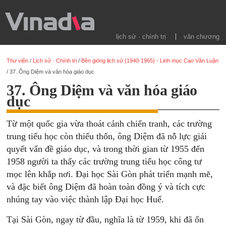
lịch sử · chính trị
văn chương
Thư viện
/
Lịch sử · Chính trị
/
Bên giòng lịch sử (1940-1965) - Linh mục Cao Văn Luận
/
37. Ông Diệm và văn hóa giáo dục
37. Ông Diệm và văn hóa giáo
dục
Từ một quốc gia vừa thoát cảnh chiến tranh, các trường
trung tiểu học còn thiếu thốn, ông Diệm đã nỗ lực giải
quyết vấn đề giáo dục, và trong thời gian từ 1955 đến
1958 người ta thấy các trường trung tiểu học công tư
mọc lên khắp nơi. Đại học Sài Gòn phát triển mạnh mẽ,
và đặc biết ông Diệm đã hoàn toàn đồng ý và tích cực
nhúng tay vào việc thành lập Đại học Huế.
Tại Sài Gòn, ngay từ đầu, nghĩa là từ 1959, khi đã ổn