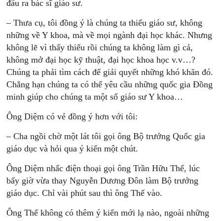
đâu ra bác sĩ giáo sư.
– Thưa cụ, tôi đồng ý là chúng ta thiếu giáo sư, không
những về Y khoa, mà về mọi ngành đại học khác. Nhưng
không lẽ vì thấy thiếu rồi chúng ta không làm gì cả,
không mở đại học kỹ thuật, đại học khoa học v.v…?
Chúng ta phải tìm cách để giải quyết những khó khăn đó.
Chẳng hạn chúng ta có thể yêu cầu những quốc gia Đồng
minh giúp cho chúng ta một số giáo sư Y khoa…
Ông Diệm có vẻ đồng ý hơn với tôi:
– Cha ngồi chờ một lát tôi gọi ông Bộ trưởng Quốc gia
giáo dục và hỏi qua ý kiến một chút.
Ông Diệm nhấc điện thoại gọi ông Trần Hữu Thế, lúc
bấy giờ vừa thay Nguyễn Dương Đôn làm Bộ trưởng
giáo dục. Chỉ vài phút sau thì ông Thế vào.
Ông Thế không có thêm ý kiến mới lạ nào, ngoài những