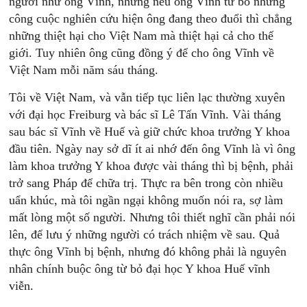
người như ông Vĩnh, nhưng nếu ông Vĩnh từ bỏ những
công cuộc nghiên cứu hiện ông đang theo đuổi thì chẳng
những thiệt hại cho Việt Nam mà thiệt hại cả cho thế
giới. Tuy nhiên ông cũng đồng ý để cho ông Vĩnh về
Việt Nam mỗi năm sáu tháng.
Tôi về Việt Nam, và vẫn tiếp tục liên lạc thường xuyên
với đại học Freiburg và bác sĩ Lê Tấn Vĩnh. Vài tháng
sau bác sĩ Vĩnh về Huế và giữ chức khoa trưởng Y khoa
đầu tiên. Ngày nay sở dĩ ít ai nhớ đến ông Vĩnh là vì ông
làm khoa trưởng Y khoa được vài tháng thì bị bệnh, phải
trở sang Pháp để chữa trị. Thực ra bên trong còn nhiều
uẩn khúc, mà tôi ngần ngại không muốn nói ra, sợ làm
mất lòng một số người. Nhưng tôi thiết nghĩ cần phải nói
lên, để lưu ý những người có trách nhiệm về sau. Quả
thực ông Vĩnh bị bệnh, nhưng đó không phải là nguyên
nhân chính buộc ông từ bỏ đại học Y khoa Huế vĩnh
viễn.