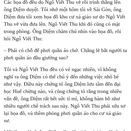
Các họa đồ đều do Ngô Viết Thu vẽ rồi trình thẳng lên
ông Diệm duyệt. Tôi nhớ một hôm tôi về Sài Gòn, ông
Diệm đưa tôi xem họa đồ khu cư xá giáo sư do Ngô Viết
Thu vẽ vừa đưa lên. Ngô Viết Thu khi đó cũng có mặt
trong phòng. Ông Diệm chăm chú nhìn vào họa đồ, rồi
hỏi Ngô Viết Thu:
– Phải có chỗ để phơi quần áo chớ. Chẳng lẽ bắt người ta
phơi quần áo đầu giường sao?
Tôi và Ngô Viết Thu đều có vẻ ngạc nhiên, vì không
nghĩ ra ông Diệm có thể chú ý đến những việc nhỏ bé
như vậy. Điều này chứng tỏ ông Diệm lưu tâm đến đại
học Huế chừng nào, và cũng chứng tỏ rằng trong nhiều
vấn đề, ông Diệm rất hết sức tỉ mỉ, không hàm hồ như
nhiều người chê trách sau này. Ngô Viết Thu phải sửa sơ
lại họa đồ, và thêm phòng phơi quần áo cho cư xá giáo
sư.