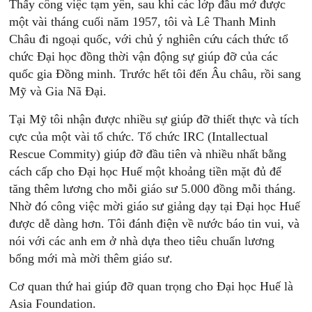
Thấy công việc tạm yên, sau khi các lớp đầu mở được
một vài tháng cuối năm 1957, tôi và Lê Thanh Minh
Châu đi ngoại quốc, với chủ ý nghiên cứu cách thức tổ
chức Đại học đồng thời vận động sự giúp đỡ của các
quốc gia Đồng minh. Trước hết tôi đến Âu châu, rồi sang
Mỹ và Gia Nã Đại.
Tại Mỹ tôi nhận được nhiều sự giúp đỡ thiết thực và tích
cực của một vài tổ chức. Tổ chức IRC (Intallectual
Rescue Commity) giúp đỡ đầu tiên và nhiều nhất bằng
cách cấp cho Đại học Huế một khoảng tiền mặt đủ để
tăng thêm lương cho mỗi giáo sư 5.000 đồng mỗi tháng.
Nhờ đó công việc mời giáo sư giảng dạy tại Đại học Huế
được dễ dàng hơn. Tôi đánh điện về nước báo tin vui, và
nói với các anh em ở nhà dựa theo tiêu chuẩn lương
bổng mới mà mời thêm giáo sư.
Cơ quan thứ hai giúp đỡ quan trọng cho Đại học Huế là
Asia Foundation.