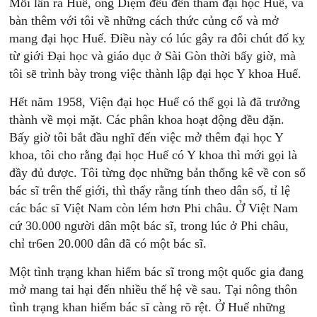
Mỗi lần ra Huế, ông Diệm đều đến thăm đại học Huế, và
bàn thêm với tôi về những cách thức củng cố và mở
mang đại học Huế. Điều này có lúc gây ra đôi chút đố kỵ
từ giới Đại học và giáo dục ở Sài Gòn thời bấy giờ, mà
tôi sẽ trình bày trong việc thành lập đại học Y khoa Huế.
Hết năm 1958, Viện đại học Huế có thể gọi là đã trưởng
thành về mọi mặt. Các phân khoa hoạt động đều đặn.
Bấy giờ tôi bắt đầu nghĩ đến việc mở thêm đại học Y
khoa, tôi cho rằng đại học Huế có Y khoa thì mới gọi là
đầy đủ được. Tôi từng đọc những bản thống kê về con số
bác sĩ trên thế giới, thì thấy rằng tính theo dân số, tỉ lệ
các bác sĩ Việt Nam còn lém hơn Phi châu. Ở Việt Nam
cứ 30.000 người dân một bác sĩ, trong lúc ở Phi châu,
chỉ tr6en 20.000 dân đã có một bác sĩ.
Một tình trạng khan hiếm bác sĩ trong một quốc gia đang
mở mang tai hại đến nhiều thế hệ về sau. Tại nông thôn
tình trạng khan hiếm bác sĩ càng rõ rệt. Ở Huế những