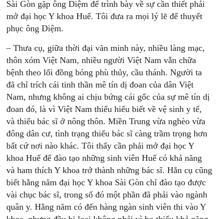
Sài Gòn gặp ông Diệm để trình bày về sự cần thiết phải
mở đại học Y khoa Huế. Tôi đưa ra mọi lý lẽ để thuyết
phục ông Diệm.
– Thưa cụ, giữa thời đại văn minh này, nhiều làng mạc,
thôn xóm Việt Nam, nhiều người Việt Nam vẫn chữa
bệnh theo lối đồng bóng phù thủy, cầu thánh. Người ta
đã chỉ trích cái tinh thần mê tín dị đoan của dân Việt
Nam, nhưng không ai chịu bứng cái gốc của sự mê tín dị
đoan đó, là vì Việt Nam thiếu hiểu biết về vệ sinh y tế,
và thiếu bác sĩ ở nông thôn. Miền Trung vừa nghèo vừa
đông dân cư, tình trạng thiếu bác sĩ càng trầm trọng hơn
bất cứ nơi nào khác. Tôi thấy cần phải mở đại học Y
khoa Huế để đào tạo những sinh viên Huế có khả năng
và ham thích Y khoa trở thành những bác sĩ. Hẳn cụ cũng
biết hằng năm đại học Y khoa Sài Gòn chỉ đào tạo được
vài chục bác sĩ, trong số đó một phần đã phải vào ngành
quân y. Hằng năm có đến hàng ngàn sinh viên thi vào Y