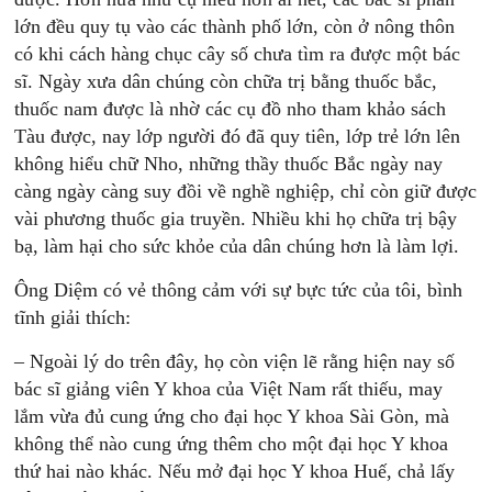
lớn đều quy tụ vào các thành phố lớn, còn ở nông thôn
có khi cách hàng chục cây số chưa tìm ra được một bác
sĩ. Ngày xưa dân chúng còn chữa trị bằng thuốc bắc,
thuốc nam được là nhờ các cụ đồ nho tham khảo sách
Tàu được, nay lớp người đó đã quy tiên, lớp trẻ lớn lên
không hiểu chữ Nho, những thầy thuốc Bắc ngày nay
càng ngày càng suy đồi về nghề nghiệp, chỉ còn giữ được
vài phương thuốc gia truyền. Nhiều khi họ chữa trị bậy
bạ, làm hại cho sức khỏe của dân chúng hơn là làm lợi.
Ông Diệm có vẻ thông cảm với sự bực tức của tôi, bình
tĩnh giải thích:
– Ngoài lý do trên đây, họ còn viện lẽ rằng hiện nay số
bác sĩ giảng viên Y khoa của Việt Nam rất thiếu, may
lắm vừa đủ cung ứng cho đại học Y khoa Sài Gòn, mà
không thể nào cung ứng thêm cho một đại học Y khoa
thứ hai nào khác. Nếu mở đại học Y khoa Huế, chả lấy