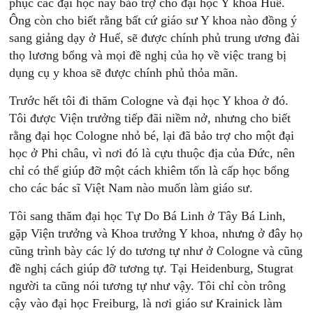
phục các đại học này bảo trợ cho đại học Y khoa Huế.
Ông còn cho biết rằng bất cứ giáo sư Y khoa nào đồng ý
sang giảng dạy ở Huế, sẽ được chính phủ trung ương đài
thọ lương bổng và mọi đề nghị của họ về việc trang bị
dụng cụ y khoa sẽ được chính phủ thỏa mãn.
Trước hết tôi đi thăm Cologne và đại học Y khoa ở đó.
Tôi được Viện trưởng tiếp đãi niềm nở, nhưng cho biết
rằng đại học Cologne nhỏ bé, lại đã bảo trợ cho một đại
học ở Phi châu, vì nơi đó là cựu thuộc địa của Đức, nên
chỉ có thể giúp đỡ một cách khiêm tốn là cấp học bổng
cho các bác sĩ Việt Nam nào muốn làm giáo sư.
Tôi sang thăm đại học Tự Do Bá Linh ở Tây Bá Linh,
gặp Viện trưởng và Khoa trưởng Y khoa, nhưng ở đây họ
cũng trình bày các lý do tương tự như ở Cologne và cũng
đề nghị cách giúp đỡ tương tự. Tại Heidenburg, Stugrat
người ta cũng nói tương tự như vậy. Tôi chỉ còn trông
cậy vào đại học Freiburg, là nơi giáo sư Krainick làm