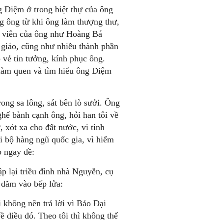
 Diệm ở trong biệt thự của ông
ng ông từ khi ông làm thượng thư,
sự viên của ông như Hoàng Bá
giáo, cũng như nhiều thành phần
 vẻ tin tưởng, kính phục ông.
 làm quen và tìm hiểu ông Diệm
ong sa lông, sát bên lò sưởi. Ông
hế bành cạnh ông, hỏi han tôi về
, xót xa cho đất nước, vì tình
ội bộ hàng ngũ quốc gia, vì hiểm
o ngay đề:
p lại triều đình nhà Nguyễn, cụ
 đăm vào bếp lửa:
i không nên trả lời vì Bảo Đại
ề điều đó. Theo tôi thì không thể