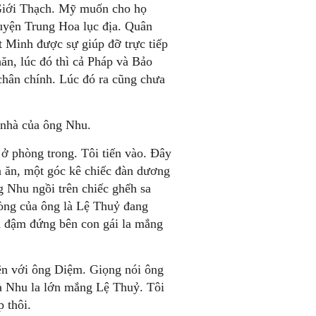
Giới Thạch. Mỹ muốn cho họ
uyện Trung Hoa lục địa. Quân
t Minh được sự giúp đỡ trực tiếp
ăn, lúc đó thì cả Pháp và Bảo
chân chính. Lúc đó ra cũng chưa
 nhà của ông Nhu.
ở phòng trong. Tôi tiến vào. Đây
àn ăn, một góc kê chiếc đàn dương
g Nhu ngồi trên chiếc ghếh sa
lòng của ông là Lệ Thuỷ đang
nh đậm đứng bên con gái la mắng
ện với ông Diệm. Giọng nói ông
bà Nhu la lớn mắng Lệ Thuỷ. Tôi
p thôi.