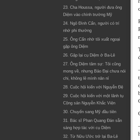
23. Cha Houssa, người đưa ông
Diệm vào chính trường Mỹ
24. Ngô Đình Cẩn, người có trí
nhớ phi thường
25. Ông Cẩn nhờ tôi xuất ngoại
gặp ông Diệm
26. Gặp lại cụ Diệm ở Ba-Lê
27. Ông Diệm tâm sự: Tôi cũng
mong về, nhưng Bảo Đại chưa nói
chi, không lẽ mình năn nỉ
28. Cuộc hội kiến với Nguyễn Đệ
29. Cuộc hội kiến với một lãnh tụ
Cộng sản Nguyễn Khắc Viện
30. Chuyến sang Mỹ đầu tiên
31. Bác sĩ Phan Quang Đán sẵn
sàng hợp tác với cụ Diệm
32. Từ Nữu Ước trở lại Ba-Lê