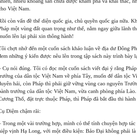
nhiên, nhiều khoáng sản chưa được khám phá và khai thác, n
cho Việt Nam.
Rồi còn vấn đề thể diện quốc gia, chủ quyền quốc gia nữa. 
Pháp một vùng đất quan trọng như thế, nằm ngay giữa lãnh t
muốn lên lại phải xin thông hành!
Tôi chợt nhớ đến một cuốn sách khảo luận về địa dư Đông Phá
đem những ý kiến được nêu lên trong tập sách này trình bày l
– Cụ nói đúng. Tôi có đọc một cuốn sách viết đại ý rằng Ph
trướng của dân tộc Việt Nam về phía Tây, muốn để dân tộc V
duyên hải, còn Pháp thì phải giữ vững vùng cao nguyên Trườ
bành trướng của dân tộc Việt Nam, vừa canh phòng phía Lào.
Cương Thổ, đặt trực thuộc Pháp, thì Pháp đã bắt đầu thi hành 
Cụ Diệm chậm rãi:
– Trong một vài trường hợp, mình có thể tính chuyện hợp tác
hiệp vịnh Hạ Long, với một điều kiện: Bảo Đại không phải là