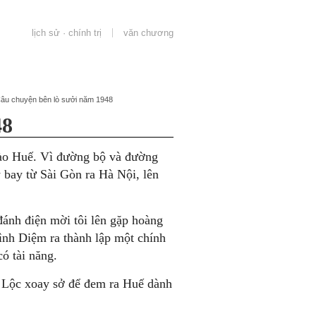
lịch sử · chính trị
văn chương
Câu chuyện bên lò sưởi năm 1948
48
ào Huế. Vì đường bộ và đường
 bay từ Sài Gòn ra Hà Nội, lên
ánh điện mời tôi lên gặp hoàng
ình Diệm ra thành lập một chính
ó tài năng.
 Lộc xoay sở để đem ra Huế dành