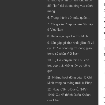
5. Những bí ẩn từ “lon” chuẩn uý
đến “lon” đại tá của ông vua cách
mạng
6. Trung thành với mẫu quốc…
7. Cộng sản Pháp và nền độc lập
ở Việt Nam
8. Ba lần gặp gỡ Hồ Chí Minh
9. Lần gặp gỡ thứ nhất giữa tôi và
cụ Hồ: Số phận người công giáo
trong số phận Việt Nam
10. Cụ Hồ khuyên tôi: Chú còn
trẻ, đẹp trai, không lấy vợ uổng
quá
11. Những hoạt động của Hồ Chí
Minh trong ba tháng rưỡi ở Pháp
12. Ngày Cát-To-Duy-Ê (14/7)
1946: Cụ Hồ thành Quốc Khách
của Pháp