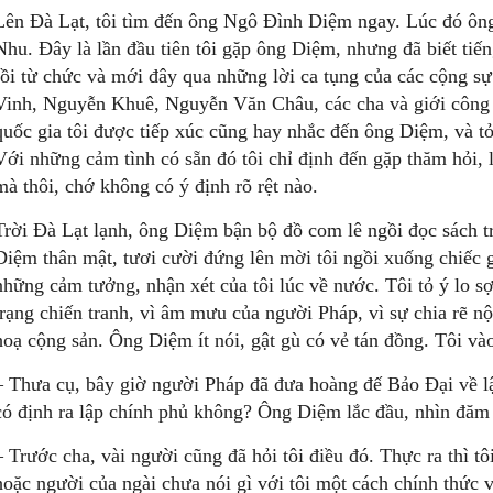
Lên Đà Lạt, tôi tìm đến ông Ngô Đình Diệm ngay. Lúc đó ông
Nhu. Đây là lần đầu tiên tôi gặp ông Diệm, nhưng đã biết tiế
rồi từ chức và mới đây qua những lời ca tụng của các cộng 
Vinh, Nguyễn Khuê, Nguyễn Văn Châu, các cha và giới công 
quốc gia tôi được tiếp xúc cũng hay nhắc đến ông Diệm, và tỏ
Với những cảm tình có sẵn đó tôi chỉ định đến gặp thăm hỏi,
mà thôi, chớ không có ý định rõ rệt nào.
Trời Đà Lạt lạnh, ông Diệm bận bộ đồ com lê ngồi đọc sách tr
Diệm thân mật, tươi cười đứng lên mời tôi ngồi xuống chiếc g
những cảm tưởng, nhận xét của tôi lúc về nước. Tôi tỏ ý lo sợ
trạng chiến tranh, vì âm mưu của người Pháp, vì sự chia rẽ n
hoạ cộng sản. Ông Diệm ít nói, gật gù có vẻ tán đồng. Tôi và
– Thưa cụ, bây giờ người Pháp đã đưa hoàng đế Bảo Đại về lậ
có định ra lập chính phủ không? Ông Diệm lắc đầu, nhìn đăm
– Trước cha, vài người cũng đã hỏi tôi điều đó. Thực ra thì tô
hoặc người của ngài chưa nói gì với tôi một cách chính thức v