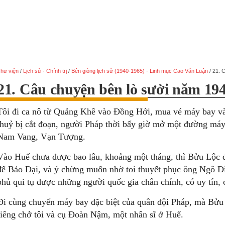
hư viện
/
Lịch sử · Chính trị
/
Bên giòng lịch sử (1940-1965) - Linh mục Cao Văn Luận
/
21. 
21. Câu chuyện bên lò sưởi năm 19
Tôi đi ca nô từ Quảng Khê vào Đồng Hới, mua vé máy bay v
thuỷ bị cắt đoạn, người Pháp thời bấy giờ mở một đường máy
Nam Vang, Vạn Tượng.
Vào Huế chưa được bao lâu, khoảng một tháng, thì Bửu Lộc đ
đế Bảo Đại, và ý chừng muốn nhờ toi thuyết phục ông Ngô Đ
phủ qui tụ được những người quốc gia chân chính, có uy tín, c
Đi cùng chuyến máy bay đặc biệt của quân đội Pháp, mà Bửu
riêng chở tôi và cụ Đoàn Nậm, một nhân sĩ ở Huế.