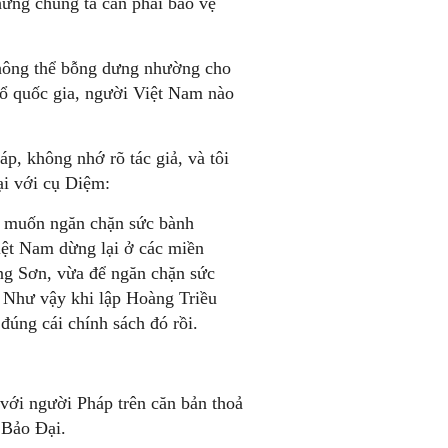
hưng chúng ta cần phải bảo vệ
Không thể bỗng dưng nhường cho
hổ quốc gia, người Việt Nam nào
p, không nhớ rõ tác giả, và tôi
ại với cụ Diệm:
áp muốn ngăn chặn sức bành
iệt Nam dừng lại ở các miền
ng Sơn, vừa để ngăn chặn sức
 Như vậy khi lập Hoàng Triều
đúng cái chính sách đó rồi.
 với người Pháp trên căn bản thoả
 Bảo Đại.