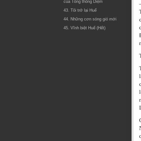
của Tổng thống Diệm
43. Tôi trở lại Huế
44. Những cơn sóng gió mới
45. Vĩnh biệt Huế (Hết)