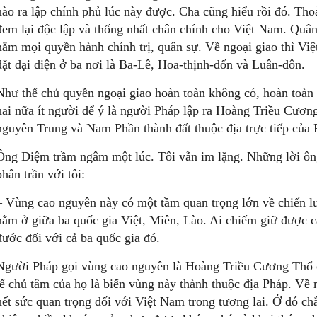
nào ra lập chính phủ lúc này được. Cha cũng hiểu rồi đó. Th
đem lại độc lập và thống nhất chân chính cho Việt Nam. Quâ
nắm mọi quyền hành chính trị, quân sự. Về ngoại giao thì Việ
đặt đại diện ở ba nơi là Ba-Lê, Hoa-thịnh-đốn và Luân-đôn.
Như thế chủ quyền ngoại giao hoàn toàn không có, hoàn toàn 
hai nữa ít người để ý là người Pháp lập ra Hoàng Triều Cương
nguyên Trung và Nam Phần thành đất thuộc địa trực tiếp của 
Ông Diệm trầm ngâm một lúc. Tôi vẫn im lặng. Những lời ông
phân trần với tôi:
– Vùng cao nguyên này có một tầm quan trọng lớn về chiến lư
nằm ở giữa ba quốc gia Việt, Miên, Lào. Ai chiếm giữ được c
đước đối với cả ba quốc gia đó.
Người Pháp gọi vùng cao nguyên là Hoàng Triều Cương Thổ chỉ
tế chủ tâm của họ là biến vùng này thành thuộc địa Pháp. Về 
hết sức quan trọng đối với Việt Nam trong tương lai. Ở đó ch