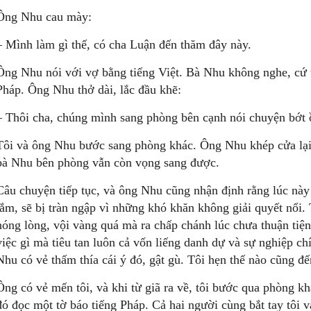
Ông Nhu cau mày:
– Mình làm gì thế, có cha Luận đến thăm đây này.
Ông Nhu nói với vợ bằng tiếng Việt. Bà Nhu không nghe, cứ t
Pháp. Ông Nhu thở dài, lắc đầu khẽ:
– Thôi cha, chúng mình sang phòng bên cạnh nói chuyện bớt 
Tôi và ông Nhu bước sang phòng khác. Ông Nhu khép cửa lại,
bà Nhu bên phòng vẫn còn vọng sang được.
Câu chuyện tiếp tục, và ông Nhu cũng nhận định rằng lúc này
lắm, sẽ bị tràn ngập vì những khó khăn không giải quyết nổi. 
nóng lòng, vội vàng quá mà ra chấp chánh lúc chưa thuận tiệ
việc gì mà tiêu tan luôn cả vốn liếng danh dự và sự nghiệp ch
Nhu có vẻ thấm thía cái ý đó, gật gù. Tôi hẹn thế nào cũng đ
Ông có vẻ mến tôi, và khi từ giã ra về, tôi bước qua phòng 
đó đọc một tờ báo tiếng Pháp. Cả hai người cùng bắt tay tôi và