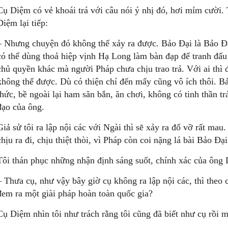
Cụ Diệm có vẻ khoái trá với câu nói ý nhị đó, hơi mỉm cười.
Diệm lại tiếp:
– Nhưng chuyện đó không thể xảy ra được. Bảo Đại là Bảo Đại
có thể dùng thoả hiệp vịnh Hạ Long làm bàn đạp để tranh đấu
chủ quyền khác mà người Pháp chưa chịu trao trả. Với ai thì
không thể được. Dù có thiện chí đến mấy cũng vô ích thôi. Bảo
thức, bề ngoài lại ham săn bắn, ăn chơi, không có tinh thần t
đạo của ông.
Giả sử tôi ra lập nội các với Ngài thì sẽ xảy ra đổ vỡ rất mau. 
chịu ra đi, chịu thiệt thòi, vì Pháp còn coi nặng lá bài Bảo Đạ
Tôi thán phục những nhận định sáng suốt, chính xác của ông 
– Thưa cụ, như vậy bây giờ cụ không ra lập nội các, thì theo 
đem ra một giài pháp hoàn toàn quốc gia?
Cụ Diệm nhìn tôi như trách rằng tôi cũng đã biết như cụ rồi m