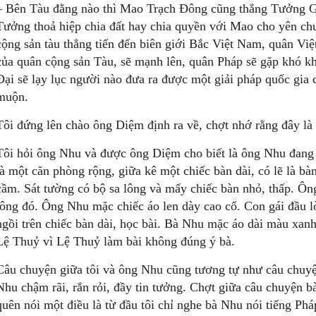
– Bên Tàu đằng nào thì Mao Trạch Đông cũng thắng Tưởng 
Tưởng thoả hiệp chia đất hay chia quyền với Mao cho yên ch
cộng sản tàu thẳng tiến đến biên giới Bắc Việt Nam, quân Việ
của quân cộng sản Tàu, sẽ mạnh lên, quân Pháp sẽ gặp khó kh
Đại sẽ lạy lục người nào đưa ra được một giải pháp quốc gia 
muộn.
Tôi đứng lên chào ông Diệm định ra về, chợt nhớ rằng đây là
Tôi hỏi ông Nhu và được ông Diệm cho biết là ông Nhu đang 
là một căn phòng rộng, giữa kê một chiếc bàn dài, có lẽ là b
cầm. Sát tường có bộ sa lông và mấy chiếc bàn nhỏ, thấp. Ôn
lông đó. Ông Nhu mặc chiếc áo len dày cao cổ. Con gái đầu 
ngồi trên chiếc bàn dài, học bài. Bà Nhu mặc áo dài màu xa
Lệ Thuỷ vì Lệ Thuỷ làm bài không đúng ý bà.
Câu chuyện giữa tôi và ông Nhu cũng tương tự như câu chuy
Nhu chậm rãi, rắn rỏi, đầy tin tưởng. Chợt giữa câu chuyện 
quên nói một điều là từ đầu tôi chỉ nghe bà Nhu nói tiếng Phá