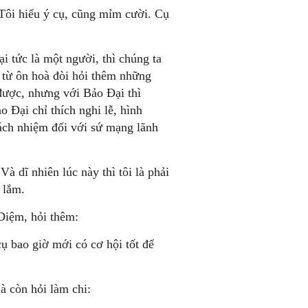
 Tôi hiểu ý cụ, cũng mỉm cười. Cụ
 tức là một người, thì chúng ta
 từ ôn hoà đòi hỏi thêm những
 được, nhưng với Bảo Đại thì
 Đại chỉ thích nghi lễ, hình
rách nhiệm đối với sứ mạng lãnh
Và dĩ nhiên lúc này thì tôi là phải
i lắm.
Diệm, hỏi thêm:
cụ bao giờ mới có cơ hội tốt để
à còn hỏi làm chi: