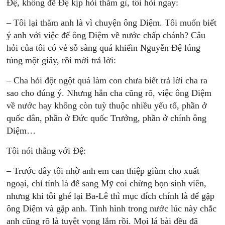
Đệ, không để Đệ kịp hỏi thăm gì, tôi hỏi ngay:
– Tôi lại thăm anh là vì chuyện ông Diệm. Tôi muốn biết
ý anh với việc để ông Diệm về nước chấp chánh? Câu
hỏi của tôi có vẻ sỗ sàng quá khiếin Nguyễn Đệ lúng
túng một giây, rồi mới trả lời:
– Cha hỏi đột ngột quá làm con chưa biết trả lời cha ra
sao cho đúng ý. Nhưng hẳn cha cũng rõ, việc ông Diệm
về nước hay không còn tuỳ thuộc nhiều yếu tố, phần ở
quốc dân, phần ở Đức quốc Trưởng, phần ở chính ông
Diệm…
Tôi nói thẳng với Đệ:
– Trước đây tôi nhờ anh em can thiệp giùm cho xuất
ngoại, chỉ tính là để sang Mỹ coi chừng bọn sinh viên,
nhưng khi tôi ghé lại Ba-Lê thì mục đích chính là để gặp
ông Diệm và gặp anh. Tình hình trong nước lúc này chắc
anh cũng rõ là tuyệt vọng lắm rồi. Mọi lá bài đều đã