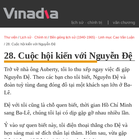
lịch sử · chính trị
văn chương
Thư viện
/
Lịch sử · Chính trị
/
Bên giòng lịch sử (1940-1965) - Linh mục Cao Văn Luận
/
28. Cuộc hội kiến với Nguyễn Đệ
28. Cuộc hội kiến với Nguyễn Đệ
Trở về nhà ông Auberty, tôi lo thu xếp ngay việc đi gặp
Nguyễn Đệ. Theo các bạn cho tôi biết, Nguyễn Đệ và
đoàn tuỳ tùng đang đóng đô tại một khách sạn lớn ở Ba-
Lê.
Đệ với tôi cũng là chỗ quen biết, thời gian Hồ Chí Minh
sang Ba-Lê, chúng tôi lại có dịp gặp gỡ nhau nhiều lần.
Ỷ vào sự quen biết này, tôi điện thoại thẳng cho Đệ và
hẹn sáng mai sẽ đích thân lại thăm. Hôm sau, vừa gặp