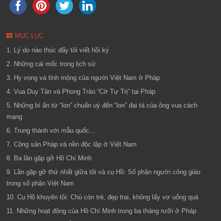
MỤC LỤC
1. Lý do nào thúc đẩy tôi viết hồi ký
2. Những cái mốc trong lịch sử
3. Hy vọng và tỉnh mộng của người Việt Nam ở Pháp
4. Vua Duy Tân và Phong Trào “Cờ Tự Trị” tại Pháp
5. Những bí ẩn từ “lon” chuẩn uý đến “lon” đại tá của ông vua cách
mạng
6. Trung thành với mẫu quốc…
7. Cộng sản Pháp và nền độc lập ở Việt Nam
8. Ba lần gặp gỡ Hồ Chí Minh
9. Lần gặp gỡ thứ nhất giữa tôi và cụ Hồ: Số phận người công giáo
trong số phận Việt Nam
10. Cụ Hồ khuyên tôi: Chú còn trẻ, đẹp trai, không lấy vợ uổng quá
11. Những hoạt động của Hồ Chí Minh trong ba tháng rưỡi ở Pháp