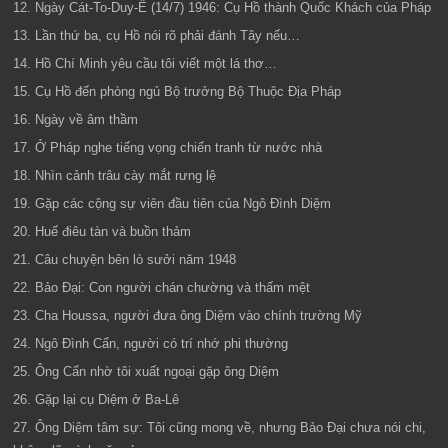
12. Ngày Cát-To-Duy-Ê (14/7) 1946: Cụ Hồ thành Quốc Khách của Pháp
13. Lần thứ ba, cụ Hồ nói rõ phải đánh Tây nếu…
14. Hồ Chí Minh yêu cầu tôi viết một lá thơ…
15. Cụ Hồ đến phòng ngủ Bộ trưởng Bộ Thuộc Địa Pháp
16. Ngày về âm thầm
17. Ở Pháp nghe tiếng vọng chiến tranh từ nước nhà
18. Nhìn cảnh trâu cày mắt rưng lệ
19. Gặp các cộng sự viên đầu tiên của Ngô Đình Diệm
20. Huế điêu tàn và buồn thảm
21. Câu chuyện bên lò sưởi năm 1948
22. Bảo Đại: Con người chán chường và thấm mệt
23. Cha Houssa, người đưa ông Diệm vào chính trường Mỹ
24. Ngô Đình Cẩn, người có trí nhớ phi thường
25. Ông Cẩn nhờ tôi xuất ngoại gặp ông Diệm
26. Gặp lại cụ Diệm ở Ba-Lê
27. Ông Diệm tâm sự: Tôi cũng mong về, nhưng Bảo Đại chưa nói chi,