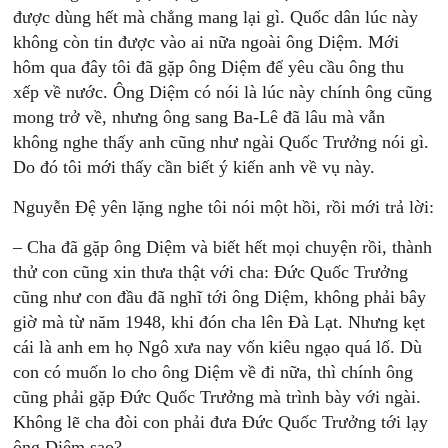
được dùng hết mà chẳng mang lại gì. Quốc dân lúc này
không còn tin được vào ai nữa ngoài ông Diệm. Mới
hôm qua đây tôi đã gặp ông Diệm để yêu cầu ông thu
xếp về nước. Ông Diệm có nói là lúc này chính ông cũng
mong trở về, nhưng ông sang Ba-Lê đã lâu mà vẫn
không nghe thấy anh cũng như ngài Quốc Trưởng nói gì.
Do đó tôi mới thấy cần biết ý kiến anh về vụ này.
Nguyễn Đệ yên lặng nghe tôi nói một hồi, rồi mới trả lời:
– Cha đã gặp ông Diệm và biết hết mọi chuyện rồi, thành
thử con cũng xin thưa thật với cha: Đức Quốc Trưởng
cũng như con đầu đã nghĩ tới ông Diệm, không phải bây
giờ mà từ năm 1948, khi đón cha lên Đà Lạt. Nhưng kẹt
cái là anh em họ Ngô xưa nay vốn kiêu ngạo quá lố. Dù
con có muốn lo cho ông Diệm về đi nữa, thì chính ông
cũng phải gặp Đức Quốc Trưởng mà trình bày với ngài.
Không lẽ cha đòi con phải đưa Đức Quốc Trưởng tới lạy
ông Diệm sao?