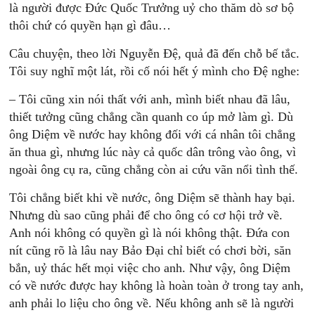
là người được Đức Quốc Trưởng uỷ cho thăm dò sơ bộ
thôi chứ có quyền hạn gì đâu…
Câu chuyện, theo lời Nguyễn Đệ, quả đã đến chỗ bế tắc.
Tôi suy nghĩ một lát, rồi cố nói hết ý mình cho Đệ nghe:
– Tôi cũng xin nói thất với anh, mình biết nhau đã lâu,
thiết tưởng cũng chẳng cần quanh co úp mở làm gì. Dù
ông Diệm về nước hay không đối với cá nhân tôi chẳng
ăn thua gì, nhưng lúc này cả quốc dân trông vào ông, vì
ngoài ông cụ ra, cũng chẳng còn ai cứu vãn nổi tình thế.
Tôi chẳng biết khi về nước, ông Diệm sẽ thành hay bại.
Nhưng dù sao cũng phải để cho ông có cơ hội trở về.
Anh nói không có quyền gì là nói không thật. Đứa con
nít cũng rõ là lâu nay Bảo Đại chỉ biết có chơi bời, săn
bắn, uỷ thác hết mọi việc cho anh. Như vậy, ông Diệm
có về nước được hay không là hoàn toàn ở trong tay anh,
anh phải lo liệu cho ông về. Nếu không anh sẽ là người