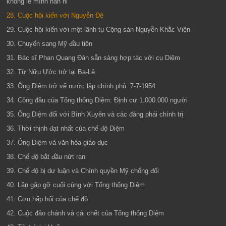
không lẽ mình năn nỉ
28. Cuộc hội kiến với Nguyễn Đệ
29. Cuộc hội kiến với một lãnh tụ Cộng sản Nguyễn Khắc Viện
30. Chuyến sang Mỹ đầu tiên
31. Bác sĩ Phan Quang Đán sẵn sàng hợp tác với cụ Diệm
32. Từ Nữu Ước trở lại Ba-Lê
33. Ông Diệm trở vế nước lập chính phủ: 7-7-1954
34. Công đầu của Tổng thống Diệm: Định cư 1.000.000 người
35. Ông Diệm đối với Bình Xuyên và các đảng phái chính trị
36. Thời thịnh đạt nhất của chế độ Diệm
37. Ông Diệm và văn hóa giáo dục
38. Chế độ bắt đầu nứt rạn
39. Chế độ bị dư luận và Chính quyền Mỹ chống đối
40. Lần gặp gỡ cuối cùng với Tổng thống Diệm
41. Cơn hấp hối của chế độ
42. Cuộc đảo chánh và cái chết của Tổng thống Diệm