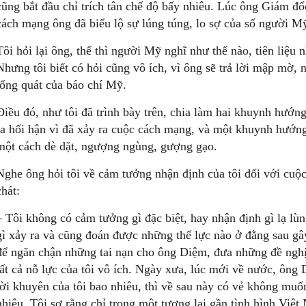
cũng bắt đầu chỉ trích tân chế độ bấy nhiêu. Lúc ông Giám đố
cách mạng ông đã biểu lộ sự lúng túng, lo sợ của số người M
Tôi hỏi lại ông, thế thì người Mỹ nghĩ như thế nào, tiên liệu 
Nhưng tôi biết có hỏi cũng vô ích, vì ông sẽ trả lời mập mờ,
tổng quát của báo chí Mỹ.
Điều đó, như tôi đã trình bày trên, chia làm hai khuynh hướ
ra hối hận vì đã xảy ra cuộc cách mạng, và một khuynh hướng
một cách dè dặt, ngượng ngùng, gượng gạo.
Nghe ông hỏi tôi về cảm tưởng nhận định của tôi đối với cuộ
chát:
– Tôi không có cảm tưởng gì đặc biệt, hay nhận định gì lạ lùn
gì xảy ra và cũng đoán được những thế lực nào ở đằng sau gâ
để ngăn chận những tai nạn cho ông Diệm, đưa những đề ngh
tất cả nỗ lực của tôi vô ích. Ngày xưa, lúc mới về nước, ông 
lời khuyên của tôi bao nhiêu, thì về sau này có vẻ không muố
nhiêu. Tôi sợ rằng chỉ trong một tương lai gần tình hình Việ