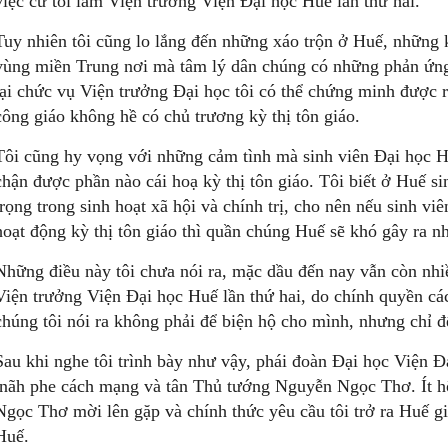
việc cử tôi làm Viện trưởng Viện Đại học Huế lần thứ hai.
Tuy nhiên tôi cũng lo lắng đến những xáo trộn ở Huế, những k
vùng miền Trung nơi mà tâm lý dân chúng có những phản ứng 
lại chức vụ Viện trưởng Đại học tôi có thể chứng minh được 
công giáo không hề có chủ trương kỳ thị tôn giáo.
Tôi cũng hy vọng với những cảm tình mà sinh viên Đại học Hu
chận được phần nào cái hoạ kỳ thị tôn giáo. Tôi biết ở Huế si
trọng trong sinh hoạt xã hội và chính trị, cho nên nếu sinh v
hoạt động kỳ thị tôn giáo thì quần chúng Huế sẽ khó gây ra n
Những điều này tôi chưa nói ra, mặc dầu đến nay vẫn còn nhi
Viện trưởng Viện Đại học Huế lần thứ hai, do chính quyền c
chúng tôi nói ra không phải để biện hộ cho mình, nhưng chỉ để
Sau khi nghe tôi trình bày như vậy, phái đoàn Đại học Viện 
lnãh phe cách mạng và tân Thủ tướng Nguyễn Ngọc Thơ. Ít 
Ngọc Thơ mời lên gặp và chính thức yêu cầu tôi trở ra Huế g
Huế.