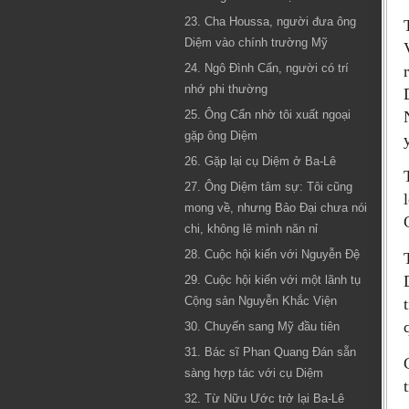
23. Cha Houssa, người đưa ông
Diệm vào chính trường Mỹ
24. Ngô Đình Cẩn, người có trí
nhớ phi thường
25. Ông Cẩn nhờ tôi xuất ngoại
gặp ông Diệm
26. Gặp lại cụ Diệm ở Ba-Lê
27. Ông Diệm tâm sự: Tôi cũng
mong về, nhưng Bảo Đại chưa nói
chi, không lẽ mình năn nỉ
28. Cuộc hội kiến với Nguyễn Đệ
29. Cuộc hội kiến với một lãnh tụ
Cộng sản Nguyễn Khắc Viện
30. Chuyến sang Mỹ đầu tiên
31. Bác sĩ Phan Quang Đán sẵn
sàng hợp tác với cụ Diệm
32. Từ Nữu Ước trở lại Ba-Lê