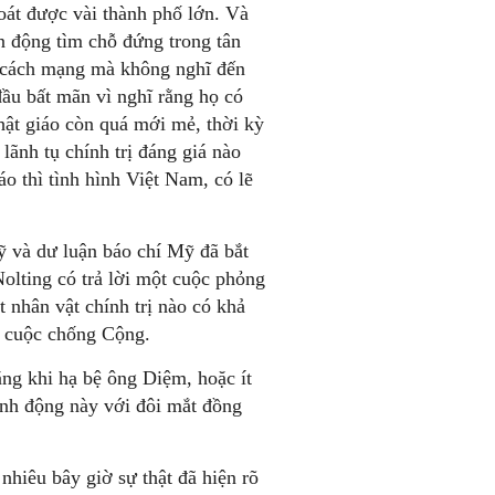
oát được vài thành phố lớn. Và
n động tìm chỗ đứng trong tân
h cách mạng mà không nghĩ đến
đầu bất mãn vì nghĩ rằng họ có
ật giáo còn quá mới mẻ, thời kỳ
lãnh tụ chính trị đáng giá nào
o thì tình hình Việt Nam, có lẽ
ỹ và dư luận báo chí Mỹ đã bắt
olting có trả lời một cuộc phỏng
 nhân vật chính trị nào có khả
g cuộc chống Cộng.
ng khi hạ bệ ông Diệm, hoặc ít
ành động này với đôi mắt đồng
hiêu bây giờ sự thật đã hiện rõ