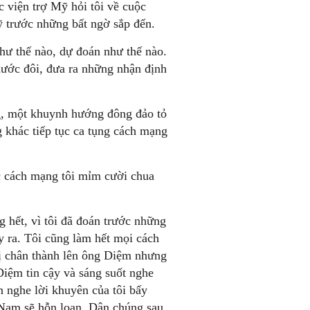
c viện trợ Mỹ hỏi tôi về cuộc
ỹ trước những bất ngờ sắp đến.
như thế nào, dự đoán như thế nào.
 nước đôi, đưa ra những nhận định
ng, một khuynh hướng đông đảo tỏ
 khác tiếp tục ca tụng cách mạng
c cách mạng tôi mỉm cười chua
g hết, vì tôi đã đoán trước những
y ra. Tôi cũng làm hết mọi cách
ị chân thành lên ông Diệm nhưng
Diệm tin cậy và sáng suốt nghe
n nghe lời khuyên của tôi bấy
t Nam sẽ hỗn loạn. Dân chúng sau