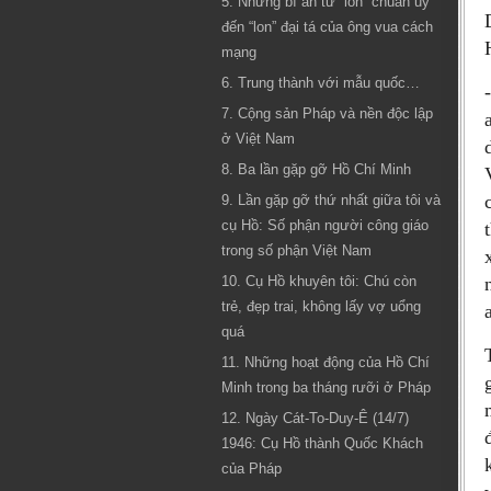
5. Những bí ẩn từ “lon” chuẩn uý
đến “lon” đại tá của ông vua cách
mạng
6. Trung thành với mẫu quốc…
7. Cộng sản Pháp và nền độc lập
ở Việt Nam
8. Ba lần gặp gỡ Hồ Chí Minh
9. Lần gặp gỡ thứ nhất giữa tôi và
cụ Hồ: Số phận người công giáo
trong số phận Việt Nam
10. Cụ Hồ khuyên tôi: Chú còn
trẻ, đẹp trai, không lấy vợ uổng
quá
11. Những hoạt động của Hồ Chí
Minh trong ba tháng rưỡi ở Pháp
12. Ngày Cát-To-Duy-Ê (14/7)
1946: Cụ Hồ thành Quốc Khách
của Pháp