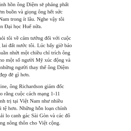
 linh hồn ông Diệm sẽ phảng phất
ợm buồn và giọng ông hết sức
Nam trong ít lâu. Nghe vậy tôi
ện Đại học Huế nữa.
ỏi tôi về cảm tưởng đối với cuộc
lai đất nước tôi. Lúc bấy giờ báo
uần nhứt một chiều chỉ trích ông
cho một số người Mỹ xúc động và
a những người thay thế ông Diệm
đẹp đẽ gì hơn.
ine, ông Richardson giám đốc
áo rằng cuộc cách mạng 1-11
nh trị tại Việt Nam như nhiều
ồi tệ hơn. Những hỗn loạn chính
ải lo canh gác Sài Gòn và các đô
ng nông thôn cho Việt cộng.