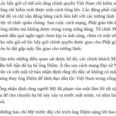
Lúc bấy giờ có thể nói rằng chính quyền Việt Nam chỉ kiểm s
cũng chỉ kiểm soát được một cách lỏng lẻo. Các đảng phái vậ
chế độ và chỉ vận động bằng cách liên kết với các tướng lãn
việc tổ chức quân chủng. Sau cuộc cách mạng, Phật giáo bắt 
công nhiều mà không được trọng vọng xứng đáng. Tổ chức Ph
tranh đấu quá ngắn ngủi chưa kịp ra ánh sáng, chưa có một số 
cho nên giả sử lúc bấy giờ chính quyền được giao cho Phật giá
còn bi đát gấp mấy lần giao cho tướng lãnh.
Dựa trên những điều quan sát được kể đó, các chính khách M
đầu hối hận đã hạ bệ ông Diệm. Ít lâu sau cách mạng Đại sứ N
vấn và viết một tờ báo nhận định rằng rồi đây sẽ không có một
năng thay ông Diệm để lãnh đạo dân tộc Việt Nam trong côn
Ông nhận định rằng người Mỹ đã phạm vào một lầm lỗi rất nặ
ra để cho chuyện hạ bệ này xảy ra trước mắt mình, và nhìn h
loã.
Những báo chí Mỹ trước đây chỉ trích ông Diệm nặng lời bao n