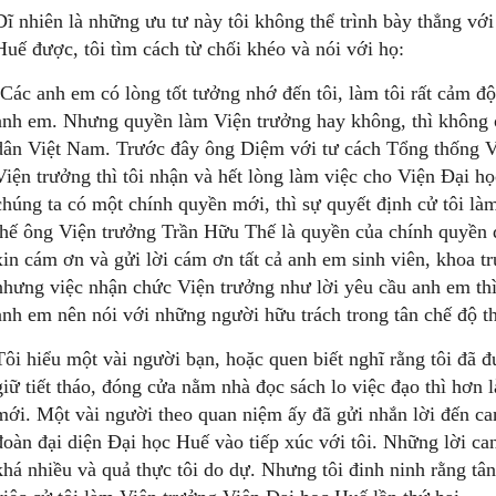
Dĩ nhiên là những ưu tư này tôi không thể trình bày thẳng với
Huế được, tôi tìm cách từ chối khéo và nói với họ:
-Các anh em có lòng tốt tưởng nhớ đến tôi, làm tôi rất cảm đ
anh em. Nhưng quyền làm Viện trưởng hay không, thì không ở 
dân Việt Nam. Trước đây ông Diệm với tư cách Tổng thống V
Viện trưởng thì tôi nhận và hết lòng làm việc cho Viện Đại 
chúng ta có một chính quyền mới, thì sự quyết định cử tôi là
thế ông Viện trưởng Trần Hữu Thế là quyền của chính quyền đ
xin cám ơn và gửi lời cám ơn tất cả anh em sinh viên, khoa t
nhưng việc nhận chức Viện trưởng như lời yêu cầu anh em thì
anh em nên nói với những người hữu trách trong tân chế độ th
Tôi hiểu một vài người bạn, hoặc quen biết nghĩ rằng tôi đã 
giữ tiết tháo, đóng cửa nằm nhà đọc sách lo việc đạo thì hơn l
mới. Một vài người theo quan niệm ấy đã gửi nhắn lời đến can 
đoàn đại diện Đại học Huế vào tiếp xúc với tôi. Những lời ca
khá nhiều và quả thực tôi do dự. Nhưng tôi đinh ninh rằng tâ