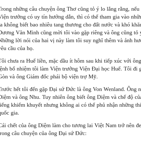
Trong những câu chuyện ông Thơ cũng tỏ ý lo lắng rằng, nếu
Viện trưởng có uy tín hướng dẫn, thì có thể tham gia vào nhữ
ra không biết bao nhiêu tang thương cho đất nước và khó khă
Dương Văn Minh cũng mời tôi vào gặp riêng và ông cũng tỏ ý
Những lời nói của hai vị này làm tôi suy nghĩ thêm và ảnh hư
yêu cầu của họ.
Tôi chưa ra Huế liền, mặc dầu ít hôm sau khi tiếp xúc với ô
lệnh bổ nhiệm tôi làm Viện trưởng Viện Đại học Huế. Tôi đi g
Gòn và ông Giám đốc phái bộ viện trợ Mỹ.
Trước hết tôi đến gặp Đại sứ Đức là ông Von Wenland. Ông n
Diệm và ông Nhu. Tuy nhiên ông biết ông Diệm và chế độ của
tiếng khiếm khuyết nhưng không ai có thể phủ nhận những th
quốc gia.
Cái chết của ông Diệm làm cho tương lai Việt Nam trở nên đ
trong câu chuyện của ông Đại sứ Đức: