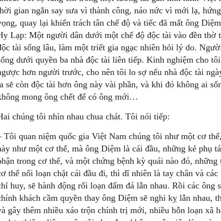
thời gian ngắn say sưa vì thành công, náo nức vì mới lạ, hứng
vọng, quay lại khiển trách tân chế độ và tiếc đã mất ông Diệ
Hy Lạp: Một người dân dưới một chế độ độc tài vào đền thờ t
độc tài sống lâu, làm một triết gia ngạc nhiên hỏi lý do. Người 
sống dưới quyền ba nhà độc tài liên tiếp. Kinh nghiệm cho tôi
ngược hơn người trước, cho nên tôi lo sợ nếu nhà độc tài ngà
ta sẽ còn độc tài hơn ông này vài phần, và khi đó không ai sốn
không mong ông chết để có ông mới…
Hai chúng tôi nhìn nhau chua chát. Tôi nói tiếp:
– Tôi quan niệm quốc gia Việt Nam chúng tôi như một cơ thể,
này như một cơ thể, mà ông Diệm là cái đầu, những kẻ phụ tá
phận trong cơ thể, và một chứng bệnh kỳ quái nào đó, những 
cơ thể nổi loạn chặt cái đầu đi, thì dĩ nhiên là tay chân và c
chỉ huy, sẽ hành động rối loạn đấm đá lẫn nhau. Rồi các ông 
chính khách cầm quyền thay ông Diệm sẽ nghi kỵ lẫn nhau, th
và gây thêm nhiều xáo trộn chính trị mới, nhiều hỗn loạn xã h