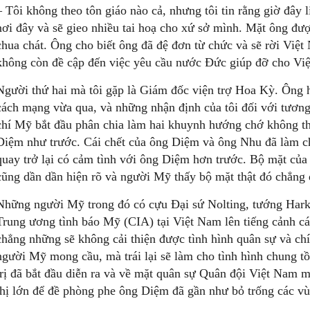
– Tôi không theo tôn giáo nào cả, nhưng tôi tin rằng giờ đây
nơi đây và sẽ gieo nhiều tai hoạ cho xứ sở mình. Mặt ông đư
chua chát. Ông cho biết ông đã đệ đơn từ chức và sẽ rời Việt 
không còn đề cập đến việc yêu cầu nước Đức giúp đỡ cho Vi
Người thứ hai mà tôi gặp là Giám đốc viện trợ Hoa Kỳ. Ông h
cách mạng vừa qua, và những nhận định của tôi đối với tương 
chí Mỹ bắt đầu phân chia làm hai khuynh hướng chớ không th
Diệm như trước. Cái chết của ông Diệm và ông Nhu đã làm 
quay trở lại có cảm tình với ông Diệm hơn trước. Bộ mặt củ
cũng dần dần hiện rõ và người Mỹ thấy bộ mặt thật đó chẳng 
Những người Mỹ trong đó có cựu Đại sứ Nolting, tướng Hark
Trung ương tình báo Mỹ (CIA) tại Việt Nam lên tiếng cảnh c
chẳng những sẽ không cải thiện được tình hình quân sự và chí
người Mỹ mong cầu, mà trái lại sẽ làm cho tình hình chung t
trị đã bắt đầu diễn ra và về mặt quân sự Quân đội Việt Nam m
thị lớn để đề phòng phe ông Diệm đã gần như bỏ trống các vù