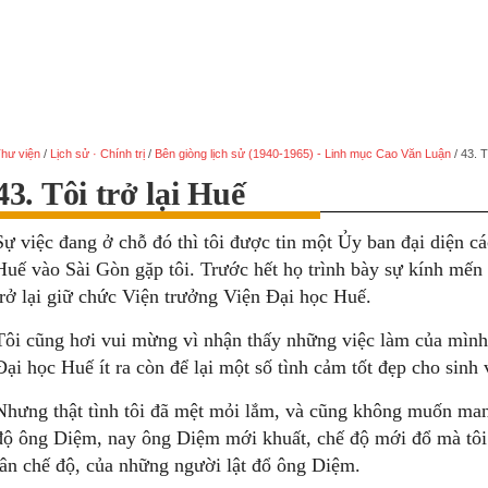
hư viện
/
Lịch sử · Chính trị
/
Bên giòng lịch sử (1940-1965) - Linh mục Cao Văn Luận
/
43. T
43. Tôi trở lại Huế
Sự việc đang ở chỗ đó thì tôi được tin một Ủy ban đại diện cá
Huế vào Sài Gòn gặp tôi. Trước hết họ trình bày sự kính mến c
trở lại giữ chức Viện trưởng Viện Đại học Huế.
Tôi cũng hơi vui mừng vì nhận thấy những việc làm của mình 
Đại học Huế ít ra còn để lại một số tình cảm tốt đẹp cho sinh
Nhưng thật tình tôi đã mệt mỏi lắm, và cũng không muốn man
độ ông Diệm, nay ông Diệm mới khuất, chế độ mới đổ mà tôi 
tân chế độ, của những người lật đổ ông Diệm.