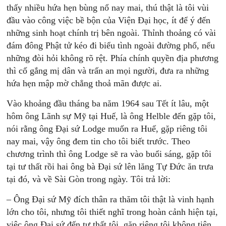
thấy nhiều hứa hẹn bùng nổ nay mai, thú thật là tôi vùi
đầu vào công việc bề bộn của Viện Đại học, ít để ý đến
những sinh hoạt chính trị bên ngoài. Thỉnh thoảng có vài
đám đông Phật tử kéo đi biểu tình ngoài đường phố, nếu
những đòi hỏi không rõ rệt. Phía chính quyền địa phương
thì cố gắng mị dân và trấn an mọi người, đưa ra những
hứa hẹn mập mờ chẳng thoả mãn được ai.
Vào khoảng đầu tháng ba năm 1964 sau Tết ít lâu, một
hôm ông Lãnh sự Mỹ tại Huế, là ông Helble đến gặp tôi,
nói rằng ông Đại sứ Lodge muốn ra Huế, gặp riêng tôi
nay mai, vậy ông đem tin cho tôi biết trước. Theo
chương trình thì ông Lodge sẽ ra vào buổi sáng, gặp tôi
tại tư thất rồi hai ông bà Đại sứ lên lăng Tự Đức ăn trưa
tại đó, và về Sài Gòn trong ngày. Tôi trả lời:
– Ông Đại sứ Mỹ đích thân ra thăm tôi thật là vinh hạnh
lớn cho tôi, nhưng tôi thiết nghĩ trong hoàn cảnh hiện tại,
việc ông Đại sứ đến tư thất tôi, gặp riêng tôi không tiện