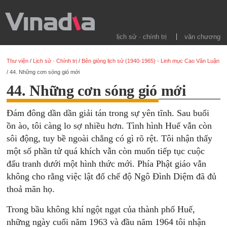
lịch sử · chính trị
văn chương
Thư viện
/
Lịch sử · Chính trị
/
Bên giòng lịch sử (1940-1965) - Linh mục Cao Văn Luận
/
44. Những cơn sóng gió mới
44. Những cơn sóng gió mới
Đám đông dần dần giải tán trong sự yên tĩnh. Sau buổi
ồn ào, tôi càng lo sợ nhiều hơn. Tình hình Huế vẫn còn
sôi động, tuy bề ngoài chẳng có gì rõ rệt. Tôi nhận thấy
một số phần tử quá khích vẫn còn muốn tiếp tục cuộc
đấu tranh dưới một hình thức mới. Phía Phật giáo vẫn
không cho rằng việc lật đổ chế độ Ngô Đình Diệm đã đủ
thoả mãn họ.
Trong bầu không khí ngột ngạt của thành phố Huế,
những ngày cuối năm 1963 và đầu năm 1964 tôi nhận