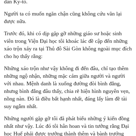
dân Ky-tô.
Người ta có muốn ngăn chận cũng không cứu vãn lại
được nữa.
Trước đó, khi có dịp gặp gỡ những giáo sư hoặc sinh
viên trong Viện Đại học tôi khoác lác đề cập đến những
xáo trộn xảy ra tại Thủ đô Sài Gòn không ngoài mục đích
cho họ thấy rằng:
Những xáo trộn như vậy không đi đến đâu, chỉ tạo thêm
những ngộ nhận, những mặc cảm giữa người và người
với nhau. Mệnh danh là xuống đường đòi bình đẳng,
nhưng bình đẳng đâu thấy, chia rẽ hiện hình nguyên vẹn,
nồng nàn. Đó là điều bất hạnh nhất, đáng lấy làm đề tài
suy ngẫm nhất.
Những người gặp gỡ tôi đã phát biểu những ý kiến đồng
nhất như vậy. Lúc đó tôi hân hoan và tin tưởng rằng Đại
học Huế phải được trưởng thành thêm và bành trướng