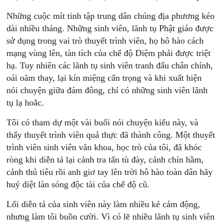
Những cuộc mít tinh tập trung dân chúng địa phương kéo
dài nhiều tháng. Những sinh viên, lãnh tụ Phật giáo được
sử dụng trong vai trò thuyết trình viên, họ hô hào cách
mạng vùng lên, tàn tích của chế độ Diệm phải được triệt
hạ. Tuy nhiên các lãnh tụ sinh viên tranh đấu chân chính,
oái oăm thay, lại kín miệng cẩn trọng và khi xuất hiện
nói chuyện giữa đám đông, chỉ có những sinh viên lãnh
tụ lạ hoắc.
Tôi có tham dự một vài buổi nói chuyện kiểu này, và
thấy thuyết trình viên quả thực đã thành công. Một thuyết
trình viên sinh viên văn khoa, học trò của tôi, đã khóc
ròng khi diễn tả lại cảnh tra tấn tù đày, cảnh chín hầm,
cảnh thủ tiêu rồi anh giơ tay lên trời hô hào toàn dân hãy
huỷ diệt làn sóng độc tài của chế độ cũ.
Lối diễn tả của sinh viên này làm nhiều kẻ cảm động,
nhưng làm tôi buồn cười. Vì có lẽ nhiều lãnh tụ sinh viên