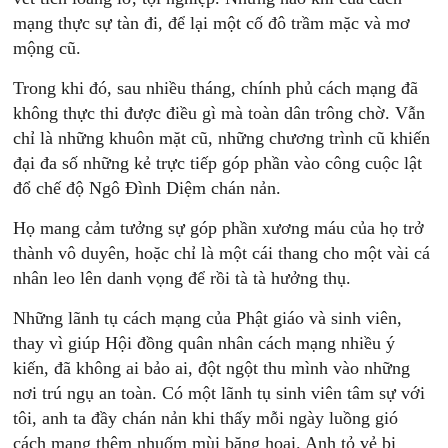
mạng thực sự tàn đi, để lại một cố đô trầm mặc và mơ
mộng cũ.
Trong khi đó, sau nhiều tháng, chính phủ cách mạng đã
không thực thi được điều gì mà toàn dân trông chờ. Vẫn
chỉ là những khuôn mặt cũ, những chương trình cũ khiến
đại đa số những kẻ trực tiếp góp phần vào công cuộc lật
đổ chế độ Ngô Đình Diệm chán nản.
Họ mang cảm tưởng sự góp phần xương máu của họ trở
thành vô duyên, hoặc chỉ là một cái thang cho một vài cá
nhân leo lên danh vọng để rồi tà tà hưởng thụ.
Những lãnh tụ cách mạng của Phật giáo và sinh viên,
thay vì giúp Hội đồng quân nhân cách mạng nhiều ý
kiến, đã không ai bảo ai, đột ngột thu mình vào những
nơi trú ngụ an toàn. Có một lãnh tụ sinh viên tâm sự với
tôi, anh ta đầy chán nản khi thấy mỗi ngày luồng gió
cách mạng thêm nhuốm mùi băng hoại. Anh tỏ vẻ bi