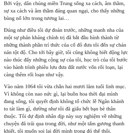
Bởi vậy, dân chúng miền Trung sống xa cách, âm thầm,
sự xa cách và âm thầm đáng quan ngại, cho thấy những
bùng nổ lớn trong tương lai…
Đúng như điều tôi dự đoán trước, những manh nha của
một sự phản kháng chính trị đã bắt đầu hình thành từ
những thành phần trí thức của cố đô đưa tôi đến sự chán
nản tột độ. Cho tới bây giờ, tôi cũng không biết động lực
nào thúc đẩy những cộng sự của tôi, học trò của tôi bước
vào hành trình phiêu lưu đưa đất nước vốn rối loạn, lại
càng thêm rối loạn như vậy.
Vào năm 1064 tôi vừa chẵn hai mươi lăm tuổi linh mục.
Vì không còn nao nức gì, lại buồn hoa thời đại mình
đang sống, tôi quyết định không tổ chức lễ Ngân khánh
to tát làm gì, dường như tôi đã giấu hết bạn bè thân
thuộc. Tôi dự định nhân dịp này suy nghiệm về những
chuyện đã trải qua trong đời, như một tấm gương thanh
khiết, tôi muốn soi lại đời mình trong đó thế thôi.