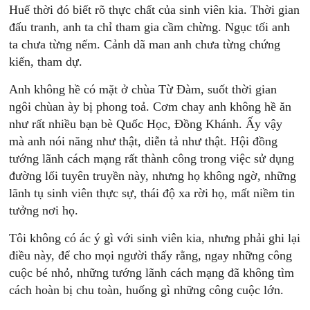
Huế thời đó biết rõ thực chất của sinh viên kia. Thời gian
đấu tranh, anh ta chỉ tham gia cầm chừng. Ngục tối anh
ta chưa từng nếm. Cảnh dã man anh chưa từng chứng
kiến, tham dự.
Anh không hề có mặt ở chùa Từ Đàm, suốt thời gian
ngôi chùan ày bị phong toả. Cơm chay anh không hề ăn
như rất nhiều bạn bè Quốc Học, Đồng Khánh. Ấy vậy
mà anh nói năng như thật, diễn tả như thật. Hội đồng
tướng lãnh cách mạng rất thành công trong việc sử dụng
đường lối tuyên truyền này, nhưng họ không ngờ, những
lãnh tụ sinh viên thực sự, thái độ xa rời họ, mất niềm tin
tưởng nơi họ.
Tôi không có ác ý gì với sinh viên kia, nhưng phải ghi lại
điều này, để cho mọi người thấy rằng, ngay những công
cuộc bé nhỏ, những tướng lãnh cách mạng đã không tìm
cách hoàn bị chu toàn, huống gì những công cuộc lớn.