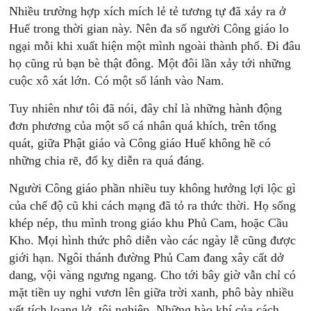
Nhiều trường hợp xích mích lẻ tẻ tương tự đã xảy ra ở
Huế trong thời gian này. Nên đa số người Công giáo lo
ngại mỗi khi xuất hiện một mình ngoài thành phố. Đi đâu
họ cũng rủ bạn bè thật đông. Một đôi lần xảy tới những
cuộc xô xát lớn. Có một số lánh vào Nam.
Tuy nhiên như tôi đã nói, đây chỉ là những hành động
đơn phương của một số cá nhân quá khích, trên tổng
quát, giữa Phật giáo và Công giáo Huế không hề có
những chia rẽ, đố kỵ diễn ra quá đáng.
Người Công giáo phần nhiều tuy không hưởng lợi lộc gì
của chế độ cũ khi cách mạng đã tỏ ra thức thời. Họ sống
khép nép, thu mình trong giáo khu Phủ Cam, hoặc Cầu
Kho. Mọi hình thức phô diễn vào các ngày lễ cũng được
giới hạn. Ngôi thánh đường Phủ Cam đang xây cất dở
dang, vội vàng ngưng ngang. Cho tới bây giờ vẫn chỉ có
mặt tiền uy nghi vươn lên giữa trời xanh, phô bày nhiều
vết tích loang lở, tội nghiệp. Những hào khí của cách