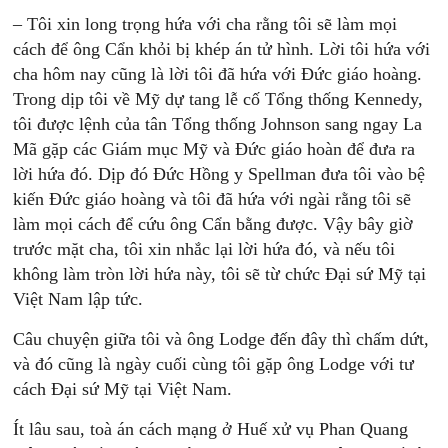
– Tôi xin long trọng hứa với cha rằng tôi sẽ làm mọi
cách để ông Cẩn khỏi bị khép án tử hình. Lời tôi hứa với
cha hôm nay cũng là lời tôi đã hứa với Đức giáo hoàng.
Trong dịp tôi về Mỹ dự tang lễ cố Tổng thống Kennedy,
tôi được lệnh của tân Tổng thống Johnson sang ngay La
Mã gặp các Giám mục Mỹ và Đức giáo hoàn để đưa ra
lời hứa đó. Dịp đó Đức Hồng y Spellman đưa tôi vào bệ
kiến Đức giáo hoàng và tôi đã hứa với ngài rằng tôi sẽ
làm mọi cách để cứu ông Cẩn bằng được. Vậy bây giờ
trước mặt cha, tôi xin nhắc lại lời hứa đó, và nếu tôi
không làm tròn lời hứa này, tôi sẽ từ chức Đại sứ Mỹ tại
Việt Nam lập tức.
Câu chuyện giữa tôi và ông Lodge đến đây thì chấm dứt,
và đó cũng là ngày cuối cùng tôi gặp ông Lodge với tư
cách Đại sứ Mỹ tại Việt Nam.
Ít lâu sau, toà án cách mạng ở Huế xử vụ Phan Quang