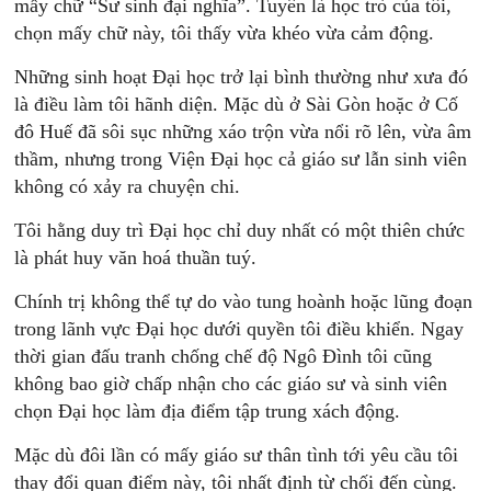
mấy chữ “Sư sinh đại nghĩa”. Tuyên là học trò của tôi,
chọn mấy chữ này, tôi thấy vừa khéo vừa cảm động.
Những sinh hoạt Đại học trở lại bình thường như xưa đó
là điều làm tôi hãnh diện. Mặc dù ở Sài Gòn hoặc ở Cố
đô Huế đã sôi sục những xáo trộn vừa nổi rõ lên, vừa âm
thầm, nhưng trong Viện Đại học cả giáo sư lẫn sinh viên
không có xảy ra chuyện chi.
Tôi hằng duy trì Đại học chỉ duy nhất có một thiên chức
là phát huy văn hoá thuần tuý.
Chính trị không thể tự do vào tung hoành hoặc lũng đoạn
trong lãnh vực Đại học dưới quyền tôi điều khiển. Ngay
thời gian đấu tranh chống chế độ Ngô Đình tôi cũng
không bao giờ chấp nhận cho các giáo sư và sinh viên
chọn Đại học làm địa điểm tập trung xách động.
Mặc dù đôi lần có mấy giáo sư thân tình tới yêu cầu tôi
thay đổi quan điểm này, tôi nhất định từ chối đến cùng.