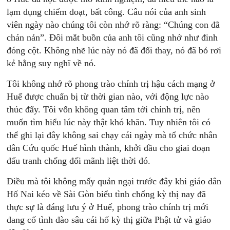
lạm dụng chiếm đoạt, bất công. Câu nói của anh sinh
viên ngày nào chúng tôi còn nhớ rõ ràng: “Chúng con đã
chán nản”. Đôi mắt buồn của anh tôi cũng nhớ như đinh
đóng cột. Không nhẽ lúc này nó đã đổi thay, nó đã bỏ rơi
kẻ hằng suy nghĩ về nó.
Tôi không nhớ rõ phong trào chính trị hậu cách mạng ở
Huế được chuẩn bị từ thời gian nào, với động lực nào
thúc đẩy. Tôi vốn không quan tâm tới chính trị, nên
muốn tìm hiểu lúc này thật khó khăn. Tuy nhiên tôi có
thể ghi lại đây không sai chạy cái ngày mà tổ chức nhân
dân Cứu quốc Huế hình thành, khởi đầu cho giai đoạn
đấu tranh chống đối mãnh liệt thời đó.
Điều mà tôi không mấy quản ngại trước đây khi giáo dân
Hố Nai kéo về Sài Gòn biểu tình chống kỳ thị nay đã
thực sự là đáng lưu ý ở Huế, phong trào chính trị mới
đang cố tình đào sâu cái hố kỳ thị giữa Phật tử và giáo