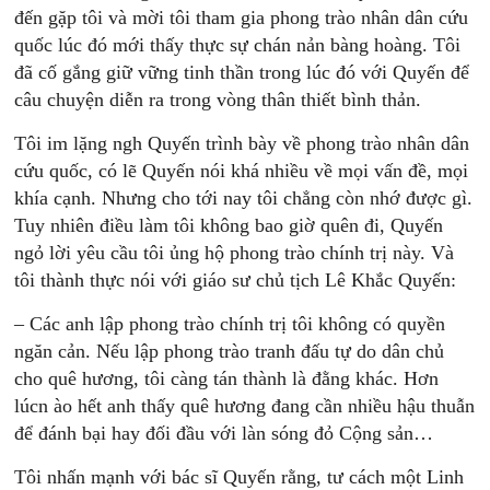
đến gặp tôi và mời tôi tham gia phong trào nhân dân cứu
quốc lúc đó mới thấy thực sự chán nản bàng hoàng. Tôi
đã cố gắng giữ vững tinh thần trong lúc đó với Quyến để
câu chuyện diễn ra trong vòng thân thiết bình thản.
Tôi im lặng ngh Quyến trình bày về phong trào nhân dân
cứu quốc, có lẽ Quyến nói khá nhiều về mọi vấn đề, mọi
khía cạnh. Nhưng cho tới nay tôi chẳng còn nhớ được gì.
Tuy nhiên điều làm tôi không bao giờ quên đi, Quyến
ngỏ lời yêu cầu tôi ủng hộ phong trào chính trị này. Và
tôi thành thực nói với giáo sư chủ tịch Lê Khắc Quyến:
– Các anh lập phong trào chính trị tôi không có quyền
ngăn cản. Nếu lập phong trào tranh đấu tự do dân chủ
cho quê hương, tôi càng tán thành là đằng khác. Hơn
lúcn ào hết anh thấy quê hương đang cần nhiều hậu thuẫn
để đánh bại hay đối đầu với làn sóng đỏ Cộng sản…
Tôi nhấn mạnh với bác sĩ Quyến rằng, tư cách một Linh