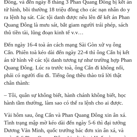
Đông, và đến ngày 8 tháng 3 Phan Quang Đông bị kết án
tử hình, bồi thường 18 triệu đồng cho các nạn nhân do y
ra lệnh hạ sát. Các tội danh được nêu lên để kết án Phan
Quang Đông là mưu sát, bắt giam người trái phép, sách
thủ tiền tài, lũng đoạn kinh tế v.v…
Đến ngày 16-4 toà án cách mạng Sài Gòn xử vụ ông
Cẩn. Phiên toà kéo dài đến ngày 22-4 thì ông Cẩn bị kết
án tử hình về các tội danh tương tự như trường hợp Phan
Quang Đông. Lúc ra trước toà, ông Cẩn đi không nổi,
phải có người dìu đi. Tiếng ông thều thào trả lời thật
chân thành:
– Tôi, quân sự không biết, hành chánh không biết, học
hành tầm thường, làm sao có thể ra lệnh cho ai được.
Vài hôm sau, ông Cẩn và Phan Quang Đông xin ân xá.
Tình trạng mập mờ kéo dài đến ngày 5-6 thì đại tướng
Dương Văn Minh, quốc trưởng bác đơn xin ân xá, và