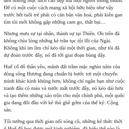
đến những mục đích cao đẹp mà mọi người mong muốn.
Để có một cuộc cách mạng xã hội hữu hiệu như vậy
trước hết tuổi trẻ phải có căn bản văn hoá, phải kiên gan
tìm tòi mới không gặp những cam go, thất bại…
Nhưng mưu sự tại nhân, thành sự tại Thiên. Ơn trên đã
không chìu lòng những kẻ trần tục tội lỗi của Ngài.
Không khí im lìm chỉ kéo dài một thời gian, như tôi đã
dự đoán trước đây, nó đã tới giai đoạn bùng dậy.
Huế cố đô thân yêu, mảnh đất trầm mặc nghìn năm của
dòng sông Hương đang chuẩn bị bước tơi một chuyển
mình khác kinh khủng hơn, không chỉ ngắn hạn như cuộc
tranh đấu có máu và nước mắt trước đây, nó kéo dài hơn
và tạo thêm những xáo trộn cho một chính phủ, một quốc
gia đang đối đầu với kẻ thù ghê gớm của thế kỷ: Cộng
sản.
Tôi tưởng qua thời gian nổi sóng cũ, những kẻ thức thời
ỏ Huế đã học được mớ kinh nghiệm, đã hiểu thế nào là