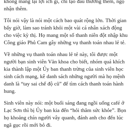
không mang lại lợi ích gì, chỉ tạo đau thương thêm, ngộ
nhận thêm.
Tôi nói vậy là nói một cách bao quát rộng lớn. Thời gian
bấy giờ, làm sao tránh khỏi một vài cá nhân xách động
cho việc kỳ thị. Họ mang một số thanh niên đột nhập khu
Công giáo Phủ Cam gây những vụ thanh toán nhau lẻ tẻ.
Về những vụ thanh toán nhau lẻ tẻ này, tôi được một
người bạn sinh viên Văn khoa cho biết, nhóm quá khích
kia thành lập một Ủy ban thanh trừng của sinh viên học
sinh cách mạng, kê danh sách những người mà họ mệnh
danh là “tay sai chế độ cũ” để tìm cách thanh toán hành
hung.
Sinh viên này nói: một buổi sáng đang ngồi uống café ở
Lạc Sơn thì bị Ủy ban kia đến “hỏi thăm sức khỏe”. Bọn
họ khoảng chín người vây quanh, đánh anh cho đến lúc
ngã gục rồi mới bỏ đi.