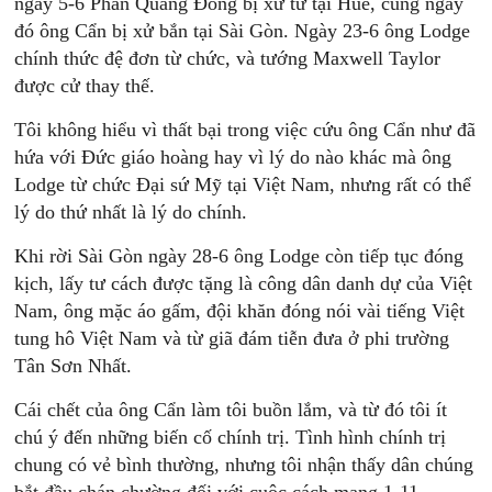
ngày 5-6 Phan Quang Đông bị xử tử tại Huế, cùng ngày
đó ông Cẩn bị xử bắn tại Sài Gòn. Ngày 23-6 ông Lodge
chính thức đệ đơn từ chức, và tướng Maxwell Taylor
được cử thay thế.
Tôi không hiểu vì thất bại trong việc cứu ông Cẩn như đã
hứa với Đức giáo hoàng hay vì lý do nào khác mà ông
Lodge từ chức Đại sứ Mỹ tại Việt Nam, nhưng rất có thể
lý do thứ nhất là lý do chính.
Khi rời Sài Gòn ngày 28-6 ông Lodge còn tiếp tục đóng
kịch, lấy tư cách được tặng là công dân danh dự của Việt
Nam, ông mặc áo gấm, đội khăn đóng nói vài tiếng Việt
tung hô Việt Nam và từ giã đám tiễn đưa ở phi trường
Tân Sơn Nhất.
Cái chết của ông Cẩn làm tôi buồn lắm, và từ đó tôi ít
chú ý đến những biến cố chính trị. Tình hình chính trị
chung có vẻ bình thường, nhưng tôi nhận thấy dân chúng