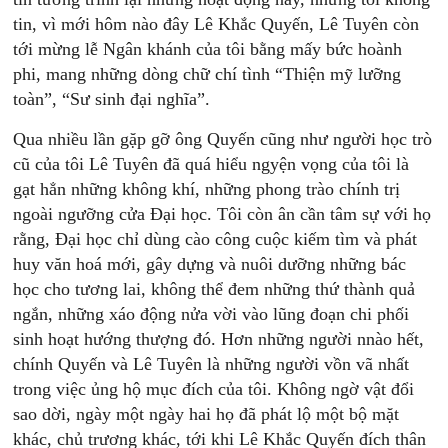
tin, vì mới hôm nào đây Lê Khắc Quyến, Lê Tuyên còn
tới mừng lễ Ngân khánh của tôi bằng mấy bức hoành
phi, mang những dòng chữ chí tình “Thiện mỹ lưỡng
toàn”, “Sư sinh đại nghĩa”.
Qua nhiều lần gặp gỡ ông Quyến cũng như người học trò
cũ của tôi Lê Tuyên đã quá hiểu ngyện vọng của tôi là
gạt hẳn những không khí, những phong trào chính trị
ngoài ngưỡng cửa Đại học. Tôi còn ân cần tâm sự với họ
rằng, Đại học chỉ dùng cào công cuộc kiếm tìm và phát
huy văn hoá mới, gây dựng và nuôi dưỡng những bác
học cho tương lai, không thể đem những thứ thành quả
ngắn, những xáo động nửa vời vào lũng đoạn chi phối
sinh hoạt hướng thượng đó. Hơn những người nnào hết,
chính Quyến và Lê Tuyên là những người vồn vã nhất
trong việc ủng hộ mục đích của tôi. Không ngờ vật đổi
sao dời, ngày một ngày hai họ đã phát lộ một bộ mặt
khác, chủ trương khác, tới khi Lê Khắc Quyến đích thân