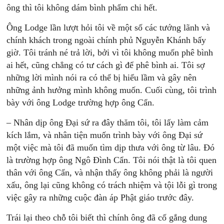
ông thì tôi không dám bình phẩm chi hết.
Ông Lodge lần lượt hỏi tôi về một số các tướng lãnh và
chính khách trong ngoài chính phủ Nguyễn Khánh bấy
giờ. Tôi tránh né trả lời, bởi vì tôi không muốn phê bình
ai hết, cũng chẳng có tư cách gì để phê bình ai. Tôi sợ
những lời mình nói ra có thể bị hiểu lầm và gây nên
những ảnh hưởng mình không muốn. Cuối cùng, tôi trình
bày với ông Lodge trường hợp ông Cẩn.
– Nhân dịp ông Đại sứ ra đây thăm tôi, tôi lấy làm cảm
kích lắm, và nhân tiện muốn trình bày với ông Đại sứ
một việc mà tôi đã muốn tìm dịp thưa với ông từ lâu. Đó
là trường hợp ông Ngô Đình Cẩn. Tôi nói thật là tôi quen
thân với ông Cẩn, và nhận thấy ông không phải là người
xấu, ông lại cũng không có trách nhiệm và tội lỗi gì trong
việc gây ra những cuộc đàn áp Phật giáo trước đây.
Trái lại theo chỗ tôi biết thì chính ông đã cố gắng dung