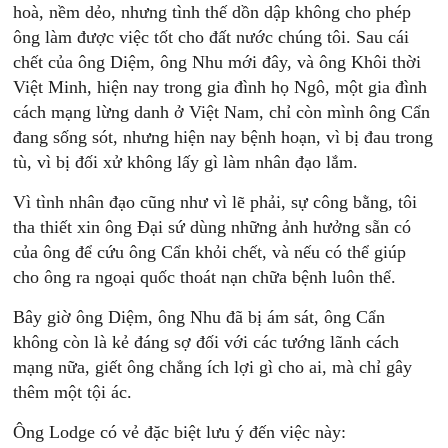
hoà, nềm dẻo, nhưng tình thế dồn dập không cho phép
ông làm được việc tốt cho đất nước chúng tôi. Sau cái
chết của ông Diệm, ông Nhu mới đây, và ông Khôi thời
Việt Minh, hiện nay trong gia đình họ Ngô, một gia đình
cách mạng lừng danh ở Việt Nam, chỉ còn mình ông Cẩn
đang sống sót, nhưng hiện nay bệnh hoạn, vì bị đau trong
tù, vì bị đối xử không lấy gì làm nhân đạo lắm.
Vì tình nhân đạo cũng như vì lẽ phải, sự công bằng, tôi
tha thiết xin ông Đại sứ dùng những ảnh hưởng sẵn có
của ông để cứu ông Cẩn khỏi chết, và nếu có thể giúp
cho ông ra ngoại quốc thoát nạn chữa bệnh luôn thể.
Bây giờ ông Diệm, ông Nhu đã bị ám sát, ông Cẩn
không còn là kẻ đáng sợ đối với các tướng lãnh cách
mạng nữa, giết ông chẳng ích lợi gì cho ai, mà chỉ gây
thêm một tội ác.
Ông Lodge có vẻ đặc biệt lưu ý đến việc này: