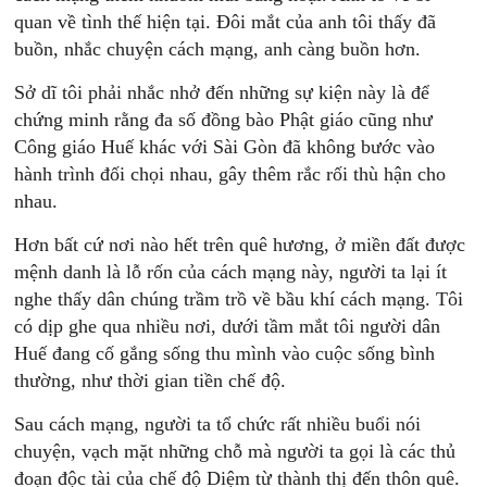
quan về tình thế hiện tại. Đôi mắt của anh tôi thấy đã
buồn, nhắc chuyện cách mạng, anh càng buồn hơn.
Sở dĩ tôi phải nhắc nhở đến những sự kiện này là để
chứng minh rằng đa số đồng bào Phật giáo cũng như
Công giáo Huế khác với Sài Gòn đã không bước vào
hành trình đối chọi nhau, gây thêm rắc rối thù hận cho
nhau.
Hơn bất cứ nơi nào hết trên quê hương, ở miền đất được
mệnh danh là lỗ rốn của cách mạng này, người ta lại ít
nghe thấy dân chúng trầm trồ về bầu khí cách mạng. Tôi
có dịp ghe qua nhiều nơi, dưới tầm mắt tôi người dân
Huế đang cố gắng sống thu mình vào cuộc sống bình
thường, như thời gian tiền chế độ.
Sau cách mạng, người ta tổ chức rất nhiều buổi nói
chuyện, vạch mặt những chỗ mà người ta gọi là các thủ
đoạn độc tài của chế độ Diệm từ thành thị đến thôn quê.