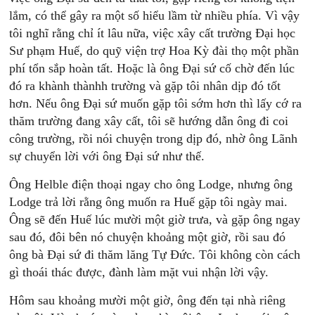
lắm, có thể gây ra một số hiểu lầm từ nhiều phía. Vì vậy
tôi nghĩ rằng chỉ ít lâu nữa, việc xây cất trường Đại học
Sư phạm Huế, do quỹ viện trợ Hoa Kỳ đài thọ một phần
phí tổn sắp hoàn tất. Hoặc là ông Đại sứ cố chờ đến lúc
đó ra khành thànhh trường và gặp tôi nhân dịp đó tốt
hơn. Nếu ông Đại sứ muốn gặp tôi sớm hơn thì lấy cớ ra
thăm trường đang xây cất, tôi sẽ hướng dẫn ông đi coi
công trường, rồi nói chuyện trong dịp đó, nhờ ông Lãnh
sự chuyển lời với ông Đại sứ như thế.
Ông Helble điện thoại ngay cho ông Lodge, nhưng ông
Lodge trả lời rằng ông muốn ra Huế gặp tôi ngày mai.
Ông sẽ đến Huế lúc mười một giờ trưa, và gặp ông ngay
sau đó, đôi bên nó chuyện khoảng một giờ, rồi sau đó
ông bà Đại sứ đi thăm lăng Tự Đức. Tôi không còn cách
gì thoái thác được, đành làm mặt vui nhận lời vậy.
Hôm sau khoảng mười một giờ, ông đến tại nhà riêng