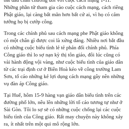
bắt đầu chán chường đối với cuộc cách mạng 1-11.
Những phần tử tham gia cào cuộc cách mạng, cách riêng
Phật giáo, lại càng bất mãn hơn bất cứ ai, vì họ có cảm
tưởng họ bị cướp công.
Trong các chính phủ sau cách mạng phe Phật giáo không
có một chân gì được coi là xứng đáng. Nhiều nơi bắt đầu
có những cuộc biểu tình lẻ tẻ phản đối chính phủ. Phía
Công giáo thì lo sợ nạn kỳ thị tôn giáo, đôi lúc cũng có
vài hành động vội vàng, như cuộc biểu tình của giáo dân
từ các trại định cư ở Biên Hoà kéo về công trường Lam
Sơn, tố cáo những kẻ lợi dụng cách mạng gây nên những
vụ đàn áp Công giáo.
Tại Huế, hôm 15-9 hàng vạn giáo dân biểu tình trên các
đường phố lớn, nêu lên những lời tố cáo tương tự như ở
Sài Gòn. Tôi lo sợ sẽ có những cuộc chống lại các cuộc
biểu tình của Công giáo. Rất may chuyện này không xảy
ra, ít nhất trên một qui mô rộng lớn.