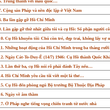
6. Trung thành với mẫu quốc…
7. Cộng sản Pháp và nền độc lập ở Việt Nam
8. Ba lần gặp gỡ Hồ Chí Minh
9. Lần gặp gỡ thứ nhất giữa tôi và cụ Hồ: Số phận người c
10. Cụ Hồ khuyên tôi: Chú còn trẻ, đẹp trai, không lấy vợ 
11. Những hoạt động của Hồ Chí Minh trong ba tháng rưỡi
12. Ngày Cát-To-Duy-Ê (14/7) 1946: Cụ Hồ thành Quốc Kh
13. Lần thứ ba, cụ Hồ nói rõ phải đánh Tây nếu…
14. Hồ Chí Minh yêu cầu tôi viết một lá thơ…
15. Cụ Hồ đến phòng ngủ Bộ trưởng Bộ Thuộc Địa Pháp
16. Ngày về âm thầm
17. Ở Pháp nghe tiếng vọng chiến tranh từ nước nhà