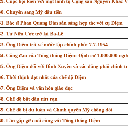
29. Cuộc hội kiến với một lãnh tụ Cộng sản Nguyễn Khắc V
30. Chuyến sang Mỹ đầu tiên
31. Bác sĩ Phan Quang Đán sẵn sàng hợp tác với cụ Diệm
32. Từ Nữu Ước trở lại Ba-Lê
33. Ông Diệm trở vế nước lập chính phủ: 7-7-1954
34. Công đầu của Tổng thống Diệm: Định cư 1.000.000 ngư
35. Ông Diệm đối với Bình Xuyên và các đảng phái chính tr
36. Thời thịnh đạt nhất của chế độ Diệm
37. Ông Diệm và văn hóa giáo dục
38. Chế độ bắt đầu nứt rạn
39. Chế độ bị dư luận và Chính quyền Mỹ chống đối
40. Lần gặp gỡ cuối cùng với Tổng thống Diệm