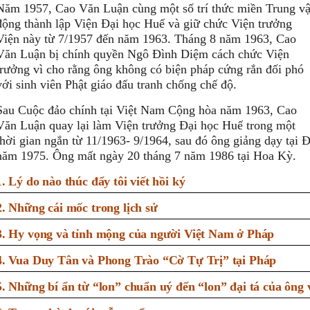
Năm 1957, Cao Văn Luận cùng một số trí thức miền Trung v
động thành lập Viện Đại học Huế và giữ chức Viện trưởng
Viện này từ 7/1957 đến năm 1963. Tháng 8 năm 1963, Cao
Văn Luận bị chính quyền Ngô Đình Diệm cách chức Viện
trưởng vì cho rằng ông không có biện pháp cứng rắn đối phó
với sinh viên Phật giáo đấu tranh chống chế độ.
Sau Cuộc đảo chính tại Việt Nam Cộng hòa năm 1963, Cao
Văn Luận quay lại làm Viện trưởng Đại học Huế trong một
thời gian ngắn từ 11/1963- 9/1964, sau đó ông giảng dạy tại
năm 1975. Ông mất ngày 20 tháng 7 năm 1986 tại Hoa Kỳ.
1. Lý do nào thúc đẩy tôi viết hồi ký
2. Những cái mốc trong lịch sử
3. Hy vọng và tỉnh mộng của người Việt Nam ở Pháp
4. Vua Duy Tân và Phong Trào “Cờ Tự Trị” tại Pháp
5. Những bí ẩn từ “lon” chuẩn uý đến “lon” đại tá của ông