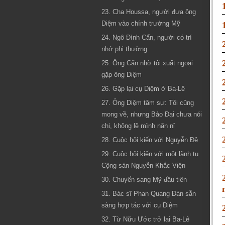
23. Cha Houssa, người đưa ông
Diệm vào chính trường Mỹ
24. Ngô Đình Cẩn, người có trí
nhớ phi thường
25. Ông Cẩn nhờ tôi xuất ngoại
gặp ông Diệm
26. Gặp lại cụ Diệm ở Ba-Lê
27. Ông Diệm tâm sự: Tôi cũng
mong về, nhưng Bảo Đại chưa nói
chi, không lẽ mình năn nỉ
28. Cuộc hội kiến với Nguyễn Đệ
29. Cuộc hội kiến với một lãnh tụ
Cộng sản Nguyễn Khắc Viện
30. Chuyến sang Mỹ đầu tiên
31. Bác sĩ Phan Quang Đán sẵn
sàng hợp tác với cụ Diệm
32. Từ Nữu Ước trở lại Ba-Lê