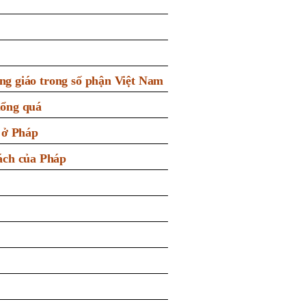
ông giáo trong số phận Việt Nam
uổng quá
 ở Pháp
ách của Pháp