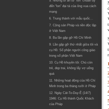
5. Những bí ẩn từ “lon” chuẩn uý
đến “lon” đại tá của ông vua cách
mạng
6. Trung thành với mẫu quốc…
7. Cộng sản Pháp và nền độc lập
ở Việt Nam
8. Ba lần gặp gỡ Hồ Chí Minh
9. Lần gặp gỡ thứ nhất giữa tôi và
cụ Hồ: Số phận người công giáo
trong số phận Việt Nam
10. Cụ Hồ khuyên tôi: Chú còn
trẻ, đẹp trai, không lấy vợ uổng
quá
11. Những hoạt động của Hồ Chí
Minh trong ba tháng rưỡi ở Pháp
12. Ngày Cát-To-Duy-Ê (14/7)
1946: Cụ Hồ thành Quốc Khách
của Pháp