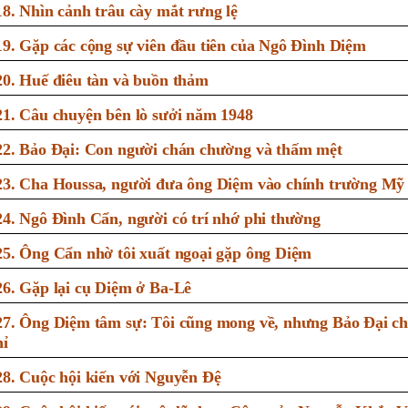
18. Nhìn cảnh trâu cày mắt rưng lệ
19. Gặp các cộng sự viên đầu tiên của Ngô Đình Diệm
20. Huế điêu tàn và buồn thảm
21. Câu chuyện bên lò sưởi năm 1948
22. Bảo Đại: Con người chán chường và thấm mệt
23. Cha Houssa, người đưa ông Diệm vào chính trường Mỹ
24. Ngô Đình Cẩn, người có trí nhớ phi thường
25. Ông Cẩn nhờ tôi xuất ngoại gặp ông Diệm
26. Gặp lại cụ Diệm ở Ba-Lê
27. Ông Diệm tâm sự: Tôi cũng mong về, nhưng Bảo Đại chư
nỉ
28. Cuộc hội kiến với Nguyễn Đệ