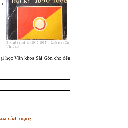
ận
Bên giòng lịch sử (1940-1965) – Linh mục Cao
Văn Luận
 Đại học Văn khoa Sài Gòn cho đến
 vua cách mạng