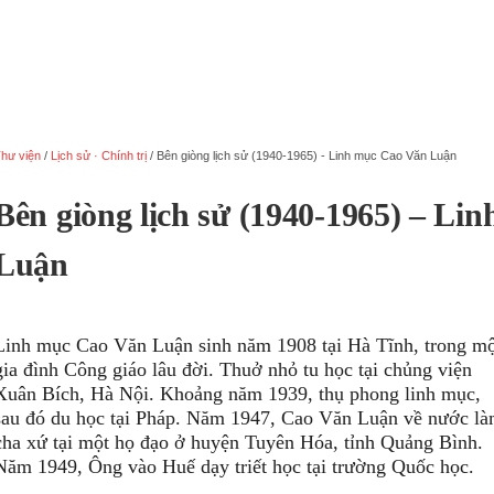
hư viện
/
Lịch sử · Chính trị
/
Bên giòng lịch sử (1940-1965) - Linh mục Cao Văn Luận
Bên giòng lịch sử (1940-1965) – Li
Luận
Linh mục Cao Văn Luận sinh năm 1908 tại Hà Tĩnh, trong m
gia đình Công giáo lâu đời. Thuở nhỏ tu học tại chủng viện
Xuân Bích, Hà Nội. Khoảng năm 1939, thụ phong linh mục,
sau đó du học tại Pháp. Năm 1947, Cao Văn Luận về nước l
cha xứ tại một họ đạo ở huyện Tuyên Hóa, tỉnh Quảng Bình.
Năm 1949, Ông vào Huế dạy triết học tại trường Quốc học.