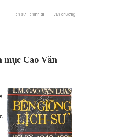
lịch sử · chính trị
văn chương
nh mục Cao Văn
ột
àm