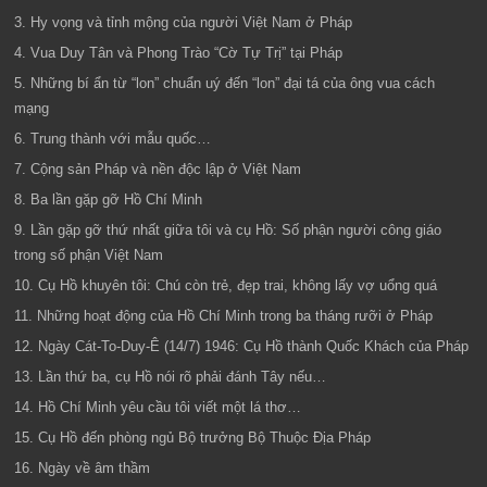
3. Hy vọng và tỉnh mộng của người Việt Nam ở Pháp
4. Vua Duy Tân và Phong Trào “Cờ Tự Trị” tại Pháp
5. Những bí ẩn từ “lon” chuẩn uý đến “lon” đại tá của ông vua cách
mạng
6. Trung thành với mẫu quốc…
7. Cộng sản Pháp và nền độc lập ở Việt Nam
8. Ba lần gặp gỡ Hồ Chí Minh
9. Lần gặp gỡ thứ nhất giữa tôi và cụ Hồ: Số phận người công giáo
trong số phận Việt Nam
10. Cụ Hồ khuyên tôi: Chú còn trẻ, đẹp trai, không lấy vợ uổng quá
11. Những hoạt động của Hồ Chí Minh trong ba tháng rưỡi ở Pháp
12. Ngày Cát-To-Duy-Ê (14/7) 1946: Cụ Hồ thành Quốc Khách của Pháp
13. Lần thứ ba, cụ Hồ nói rõ phải đánh Tây nếu…
14. Hồ Chí Minh yêu cầu tôi viết một lá thơ…
15. Cụ Hồ đến phòng ngủ Bộ trưởng Bộ Thuộc Địa Pháp
16. Ngày về âm thầm