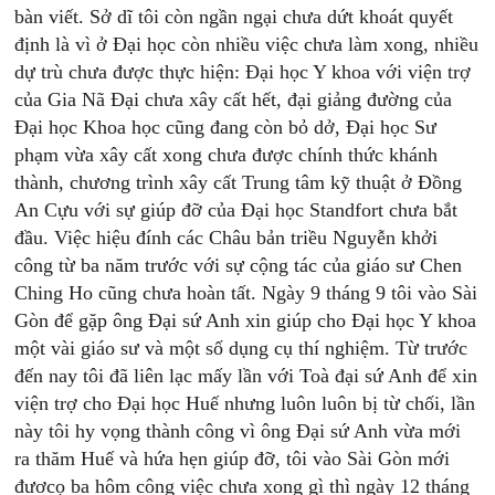
bàn viết. Sở dĩ tôi còn ngần ngại chưa dứt khoát quyết
định là vì ở Đại học còn nhiều việc chưa làm xong, nhiều
dự trù chưa được thực hiện: Đại học Y khoa với viện trợ
của Gia Nã Đại chưa xây cất hết, đại giảng đường của
Đại học Khoa học cũng đang còn bỏ dở, Đại học Sư
phạm vừa xây cất xong chưa được chính thức khánh
thành, chương trình xây cất Trung tâm kỹ thuật ở Đồng
An Cựu với sự giúp đỡ của Đại học Standfort chưa bắt
đầu. Việc hiệu đính các Châu bản triều Nguyễn khởi
công từ ba năm trước với sự cộng tác của giáo sư Chen
Ching Ho cũng chưa hoàn tất. Ngày 9 tháng 9 tôi vào Sài
Gòn để gặp ông Đại sứ Anh xin giúp cho Đại học Y khoa
một vài giáo sư và một số dụng cụ thí nghiệm. Từ trước
đến nay tôi đã liên lạc mấy lần với Toà đại sứ Anh để xin
viện trợ cho Đại học Huế nhưng luôn luôn bị từ chối, lần
này tôi hy vọng thành công vì ông Đại sứ Anh vừa mới
ra thăm Huế và hứa hẹn giúp đỡ, tôi vào Sài Gòn mới
đươcọ ba hôm công việc chưa xong gì thì ngày 12 tháng