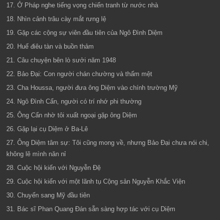
17. Ở Pháp nghe tiếng vọng chiến tranh từ nước nhà
18. Nhìn cảnh trâu cày mắt rưng lệ
19. Gặp các cộng sự viên đầu tiên của Ngô Đình Diệm
20. Huế điêu tàn và buồn thảm
21. Câu chuyện bên lò sưởi năm 1948
22. Bảo Đại: Con người chán chường và thấm mệt
23. Cha Houssa, người đưa ông Diệm vào chính trường Mỹ
24. Ngô Đình Cẩn, người có trí nhớ phi thường
25. Ông Cẩn nhờ tôi xuất ngoại gặp ông Diệm
26. Gặp lại cụ Diệm ở Ba-Lê
27. Ông Diệm tâm sự: Tôi cũng mong về, nhưng Bảo Đại chưa nói chi,
không lẽ mình năn nỉ
28. Cuộc hội kiến với Nguyễn Đệ
29. Cuộc hội kiến với một lãnh tụ Cộng sản Nguyễn Khắc Viện
30. Chuyến sang Mỹ đầu tiên
31. Bác sĩ Phan Quang Đán sẵn sàng hợp tác với cụ Diệm