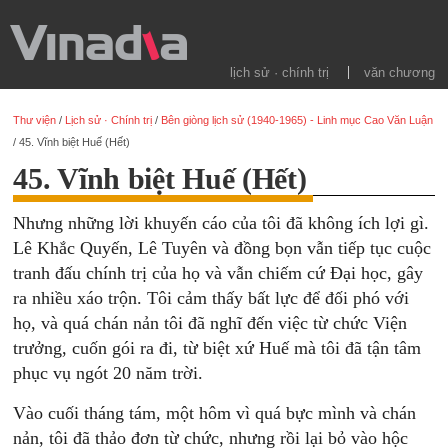
lịch sử · chính trị
văn chương
Thư viện
/
Lịch sử · Chính trị
/
Bên giòng lịch sử (1940-1965) - Linh mục Cao Văn Luận
/
45. Vĩnh biệt Huế (Hết)
45. Vĩnh biệt Huế (Hết)
Nhưng những lời khuyến cáo của tôi đã không ích lợi gì.
Lê Khắc Quyến, Lê Tuyên và đồng bọn vẫn tiếp tục cuộc
tranh đấu chính trị của họ và vẫn chiếm cứ Đại học, gây
ra nhiều xáo trộn. Tôi cảm thấy bất lực để đối phó với
họ, và quá chán nản tôi đã nghĩ đến việc từ chức Viện
trưởng, cuốn gói ra đi, từ biệt xứ Huế mà tôi đã tận tâm
phục vụ ngót 20 năm trời.
Vào cuối tháng tám, một hôm vì quá bực mình và chán
nản, tôi đã thảo đơn từ chức, nhưng rồi lại bỏ vào hộc