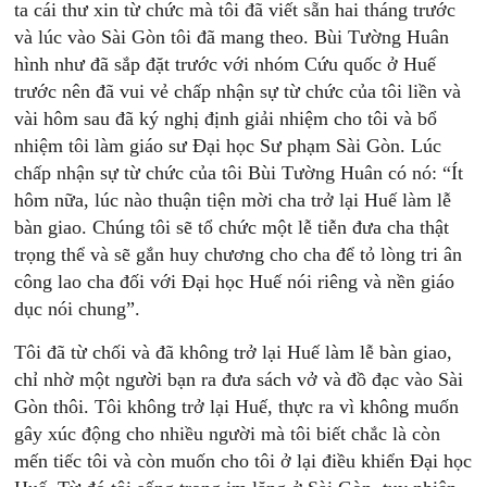
ta cái thư xin từ chức mà tôi đã viết sẵn hai tháng trước
và lúc vào Sài Gòn tôi đã mang theo. Bùi Tường Huân
hình như đã sắp đặt trước với nhóm Cứu quốc ở Huế
trước nên đã vui vẻ chấp nhận sự từ chức của tôi liền và
vài hôm sau đã ký nghị định giải nhiệm cho tôi và bổ
nhiệm tôi làm giáo sư Đại học Sư phạm Sài Gòn. Lúc
chấp nhận sự từ chức của tôi Bùi Tường Huân có nó: “Ít
hôm nữa, lúc nào thuận tiện mời cha trở lại Huế làm lễ
bàn giao. Chúng tôi sẽ tổ chức một lễ tiễn đưa cha thật
trọng thể và sẽ gắn huy chương cho cha để tỏ lòng tri ân
công lao cha đối với Đại học Huế nói riêng và nền giáo
dục nói chung”.
Tôi đã từ chối và đã không trở lại Huế làm lễ bàn giao,
chỉ nhờ một người bạn ra đưa sách vở và đồ đạc vào Sài
Gòn thôi. Tôi không trở lại Huế, thực ra vì không muốn
gây xúc động cho nhiều người mà tôi biết chắc là còn
mến tiếc tôi và còn muốn cho tôi ở lại điều khiển Đại học