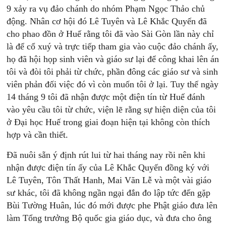
9 xảy ra vụ đảo chánh do nhóm Phạm Ngọc Thảo chủ
động. Nhân cơ hội đó Lê Tuyên và Lê Khắc Quyến đã
cho phao đồn ở Huế rằng tôi đã vào Sài Gòn lần này chỉ
là để cổ xuý và trực tiếp tham gia vào cuộc đảo chánh ấy,
họ đã hội họp sinh viên và giáo sư lại để công khai lên án
tôi và đòi tôi phải từ chức, phần đông các giáo sư và sinh
viên phản đối việc đó vì còn muốn tôi ở lại. Tuy thế ngày
14 tháng 9 tôi đã nhận được một điện tín từ Huế đánh
vào yêu cầu tôi từ chức, viện lẽ rằng sự hiện diện của tôi
ở Đại học Huế trong giai đoạn hiện tại không còn thích
hợp và cần thiết.
Đã nuôi sẵn ý định rút lui từ hai tháng nay rồi nên khi
nhận được điện tín ấy của Lê Khắc Quyến đồng ký với
Lê Tuyên, Tôn Thất Hanh, Mai Văn Lễ và một vài giáo
sư khác, tôi đã không ngần ngại đắn đo lập tức đến gặp
Bùi Tường Huân, lúc đó mới được phe Phật giáo đưa lên
làm Tổng trưởng Bộ quốc gia giáo dục, và đưa cho ông