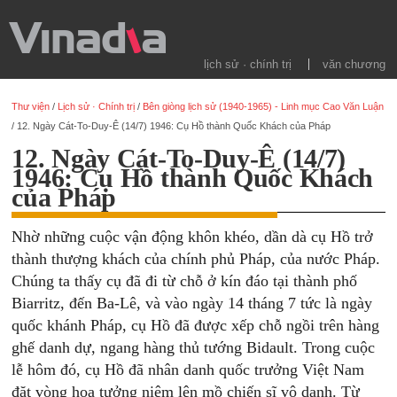
lịch sử · chính trị
văn chương
Thư viện
/
Lịch sử · Chính trị
/
Bên giòng lịch sử (1940-1965) - Linh mục Cao Văn Luận
/
12. Ngày Cát-To-Duy-Ê (14/7) 1946: Cụ Hồ thành Quốc Khách của Pháp
12. Ngày Cát-To-Duy-Ê (14/7)
1946: Cụ Hồ thành Quốc Khách
của Pháp
Nhờ những cuộc vận động khôn khéo, dần dà cụ Hồ trở
thành thượng khách của chính phủ Pháp, của nước Pháp.
Chúng ta thấy cụ đã đi từ chỗ ở kín đáo tại thành phố
Biarritz, đến Ba-Lê, và vào ngày 14 tháng 7 tức là ngày
quốc khánh Pháp, cụ Hồ đã được xếp chỗ ngồi trên hàng
ghế danh dự, ngang hàng thủ tướng Bidault. Trong cuộc
lễ hôm đó, cụ Hồ đã nhân danh quốc trưởng Việt Nam
đặt vòng hoa tưởng niệm lên mồ chiến sĩ vô danh. Từ