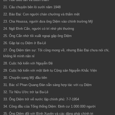
21. Câu chuyện bên lò sưởi năm 1948
22. Bảo Đại: Con người chán chường và thấm mệt
23. Cha Houssa, người đưa ông Diệm vào chính trường Mỹ
24. Ngô Đình Cẩn, người có trí nhớ phi thường
25. Ông Cẩn nhờ tôi xuất ngoại gặp ông Diệm
26. Gặp lại cụ Diệm ở Ba-Lê
27. Ông Diệm tâm sự: Tôi cũng mong về, nhưng Bảo Đại chưa nói chi,
không lẽ mình năn nỉ
28. Cuộc hội kiến với Nguyễn Đệ
29. Cuộc hội kiến với một lãnh tụ Cộng sản Nguyễn Khắc Viện
30. Chuyến sang Mỹ đầu tiên
31. Bác sĩ Phan Quang Đán sẵn sàng hợp tác với cụ Diệm
32. Từ Nữu Ước trở lại Ba-Lê
33. Ông Diệm trở vế nước lập chính phủ: 7-7-1954
34. Công đầu của Tổng thống Diệm: Định cư 1.000.000 người
35. Ông Diệm đối với Bình Xuyên và các đảng phái chính trị