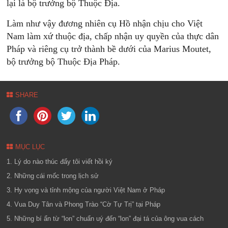
lại là bộ trưởng bộ Thuộc Địa.
Làm như vậy đương nhiên cụ Hồ nhận chịu cho Việt
Nam làm xứ thuộc địa, chấp nhận uy quyền của thực dân
Pháp và riêng cụ trở thành bề dưới của Marius Moutet,
bộ trưởng bộ Thuộc Địa Pháp.
SHARE
MỤC LỤC
1. Lý do nào thúc đẩy tôi viết hồi ký
2. Những cái mốc trong lịch sử
3. Hy vọng và tỉnh mộng của người Việt Nam ở Pháp
4. Vua Duy Tân và Phong Trào “Cờ Tự Trị” tại Pháp
5. Những bí ẩn từ “lon” chuẩn uý đến “lon” đại tá của ông vua cách