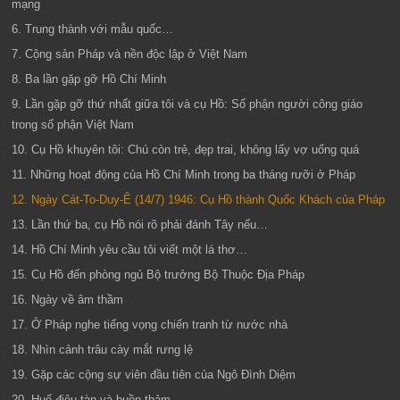
mạng
6. Trung thành với mẫu quốc…
7. Cộng sản Pháp và nền độc lập ở Việt Nam
8. Ba lần gặp gỡ Hồ Chí Minh
9. Lần gặp gỡ thứ nhất giữa tôi và cụ Hồ: Số phận người công giáo
trong số phận Việt Nam
10. Cụ Hồ khuyên tôi: Chú còn trẻ, đẹp trai, không lấy vợ uổng quá
11. Những hoạt động của Hồ Chí Minh trong ba tháng rưỡi ở Pháp
12. Ngày Cát-To-Duy-Ê (14/7) 1946: Cụ Hồ thành Quốc Khách của Pháp
13. Lần thứ ba, cụ Hồ nói rõ phải đánh Tây nếu…
14. Hồ Chí Minh yêu cầu tôi viết một lá thơ…
15. Cụ Hồ đến phòng ngủ Bộ trưởng Bộ Thuộc Địa Pháp
16. Ngày về âm thầm
17. Ở Pháp nghe tiếng vọng chiến tranh từ nước nhà
18. Nhìn cảnh trâu cày mắt rưng lệ
19. Gặp các cộng sự viên đầu tiên của Ngô Đình Diệm
20. Huế điêu tàn và buồn thảm