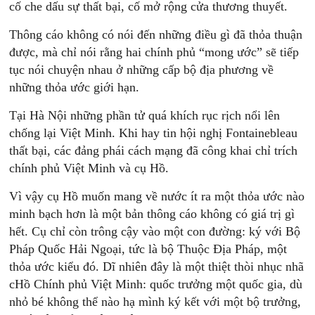
cố che dấu sự thất bại, cố mở rộng cửa thương thuyết.
Thông cáo không có nói đến những điều gì đã thỏa thuận
được, mà chỉ nói rằng hai chính phủ “mong ước” sẽ tiếp
tục nói chuyện nhau ở những cấp bộ địa phương về
những thỏa ước giới hạn.
Tại Hà Nội những phần tử quá khích rục rịch nổi lên
chống lại Việt Minh. Khi hay tin hội nghị Fontainebleau
thất bại, các đảng phái cách mạng đã công khai chỉ trích
chính phủ Việt Minh và cụ Hồ.
Vì vậy cụ Hồ muốn mang về nước ít ra một thỏa ước nào
minh bạch hơn là một bản thông cáo không có giá trị gì
hết. Cụ chỉ còn trông cậy vào một con đường: ký với Bộ
Pháp Quốc Hải Ngoại, tức là bộ Thuộc Địa Pháp, một
thỏa ước kiểu đó. Dĩ nhiên đây là một thiệt thòi nhục nhã
cHồ Chính phủ Việt Minh: quốc trưởng một quốc gia, dù
nhỏ bé không thể nào hạ mình ký kết với một bộ trưởng,