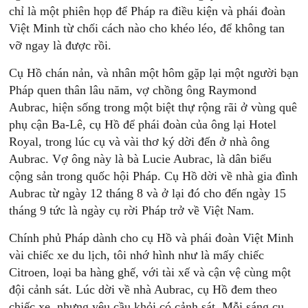
chỉ là một phiên họp để Pháp ra điều kiện và phái đoàn
Việt Minh từ chối cách nào cho khéo léo, để không tan
vỡ ngay là được rồi.
Cụ Hồ chán nản, và nhân một hôm gặp lại một người bạn
Pháp quen thân lâu năm, vợ chồng ông Raymond
Aubrac, hiện sống trong một biệt thự rộng rãi ở vùng quê
phụ cận Ba-Lê, cụ Hồ để phái đoàn của ông lại Hotel
Royal, trong lúc cụ và vài thơ ký dời đến ở nhà ông
Aubrac. Vợ ông này là bà Lucie Aubrac, là dân biểu
cộng sản trong quốc hội Pháp. Cụ Hồ dời về nhà gia đình
Aubrac từ ngày 12 tháng 8 và ở lại đó cho đến ngày 15
tháng 9 tức là ngày cụ rời Pháp trở về Việt Nam.
Chính phủ Pháp dành cho cụ Hồ và phái đoàn Việt Minh
vài chiếc xe du lịch, tôi nhớ hình như là mấy chiếc
Citroen, loại ba hàng ghế, với tài xế và cận vệ cùng một
đội cảnh sát. Lúc dời về nhà Aubrac, cụ Hồ đem theo
chiếc xe, nhưng yêu cầu khỏi có cảnh sát. Mỗi sáng cụ