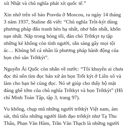
xít Nhật và chủ nghĩa phát xít quốc tế.”
Xin nhớ trên số báo Pravda ở Moscou, ra ngày 14 tháng
3 năm 1937, Staline đã viết: “Chủ nghĩa Trôt-kýt dùng
phương pháp đấu tranh hèn hạ nhất, nhơ bẩn nhất, khốn
nạn nhất. Nấp trong bóng tối, đàn chó Trốtkyt tụ tập
những kẻ không còn tính người, sẵn sàng gây mọi tội
ác… Khủng bố cá nhân là phương pháp hành động của
bọn chó săn Trốtkýt”.
Nguyễn Ái Quốc còn nhắn về nước: “Tôi khuyên ai chưa
đọc thì nên tìm đọc bản xử án bọn Trốt kýt ở Liên xô và
làm cho bạn bè cùng đọc. Nó sẽ giúp cho thấy bộ mặt
đáng ghê tởm của chủ nghĩa Trốtkyt và bọn Trốtkýt” (Hồ
chí Minh Toàn Tập, tập 3, trang 97).
Vu khống, chụp mũ những người trốtkýt Việt nam, ám
sát, thủ tiêu những người lãnh đạo trốtkýt như Tạ Thu
Thâu, Phan Văn Hùm, Trần Văn Thạch là những người