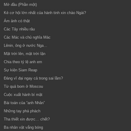
Mở đầu (Phần một)
Kẻ cơ hội lớn nhất của hành tinh xin chào Ngài?
Ám ảnh có thật
Các Tây nhiều râu
Các Mác và chủ nghĩa Mác
Lênin, ông ở nước Nga…
Mặt trời lên, mặt trời lặn
Chia theo tỷ lệ anh em
Sự kiện Siam Reap
Đảng vĩ đại ngay cả trong sai lầm?
Từ quả bom ở Moscou
Cuộc xuất hành bí mật
Bài toán của “anh Nhân”
Những tay phá phách
Tha thiết xin được… chết?
Ba nhân vật vắng bóng