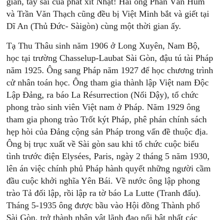
gian, tay sai của phát xít Nhật! Hai ông Phan Văn Hùm
và Trần Văn Thạch cũng đều bị Việt Minh bắt và giết tại
Dĩ An (Thủ Đức- Sàigòn) cùng một thời gian ấy.
Tạ Thu Thâu sinh năm 1906 ở Long Xuyên, Nam Bộ,
học tại trường Chasselup-Laubat Sài Gòn, đậu tú tài Pháp
năm 1925. Ông sang Pháp năm 1927 để học chương trình
cử nhân toán học. Ông tham gia thành lập Việt nam Độc
Lập Đảng, ra báo La Résurrection (Nổi Dậy), tổ chức
phong trào sinh viên Việt nam ở Pháp. Năm 1929 ông
tham gia phong trào Trốt kýt Pháp, phê phán chính sách
hẹp hòi của Đảng cộng sản Pháp trong vấn đề thuộc địa.
Ông bị trục xuất về Sài gòn sau khi tổ chức cuộc biểu
tình trước điện Elysées, Paris, ngày 2 tháng 5 năm 1930,
lên án việc chính phủ Pháp hành quyết những người cầm
đầu cuộc khởi nghĩa Yên Bái. Về nước ông lập phong
trào Tả đối lập, rồi lập ra tờ báo La Lutte (Tranh đấu).
Tháng 5-1935 ông được bầu vào Hội đồng Thành phố
Sài Gòn, trở thành nhân vật lãnh đạo nổi bật nhất các