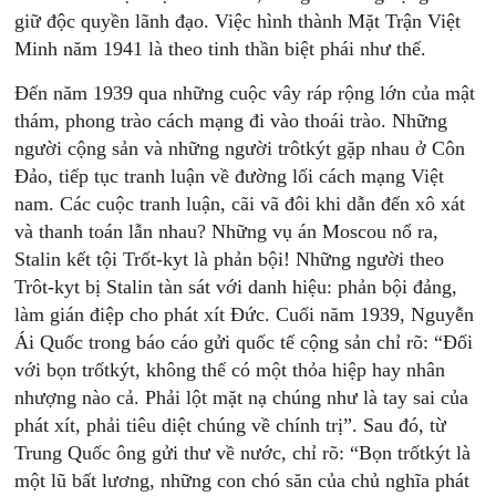
giữ độc quyền lãnh đạo. Việc hình thành Mặt Trận Việt
Minh năm 1941 là theo tinh thần biệt phái như thế.
Đến năm 1939 qua những cuộc vây ráp rộng lớn của mật
thám, phong trào cách mạng đi vào thoái trào. Những
người cộng sản và những người trôtkýt gặp nhau ở Côn
Đảo, tiếp tục tranh luận về đường lối cách mạng Việt
nam. Các cuộc tranh luận, cãi vã đôi khi dẫn đến xô xát
và thanh toán lẫn nhau? Những vụ án Moscou nổ ra,
Stalin kết tội Trốt-kyt là phản bội! Những người theo
Trôt-kyt bị Stalin tàn sát với danh hiệu: phản bội đảng,
làm gián điệp cho phát xít Đức. Cuối năm 1939, Nguyễn
Ái Quốc trong báo cáo gửi quốc tế cộng sản chỉ rõ: “Đối
với bọn trốtkýt, không thể có một thỏa hiệp hay nhân
nhượng nào cả. Phải lột mặt nạ chúng như là tay sai của
phát xít, phải tiêu diệt chúng về chính trị”. Sau đó, từ
Trung Quốc ông gửi thư về nước, chỉ rõ: “Bọn trốtkýt là
một lũ bất lương, những con chó săn của chủ nghĩa phát