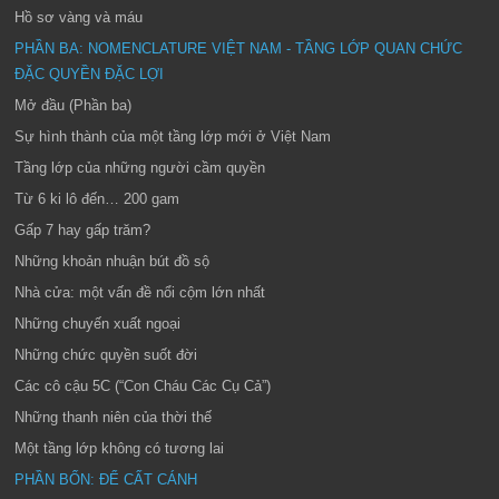
Hồ sơ vàng và máu
PHẦN BA: NOMENCLATURE VIỆT NAM - TẦNG LỚP QUAN CHỨC
ĐẶC QUYỀN ĐẶC LỢI
Mở đầu (Phần ba)
Sự hình thành của một tầng lớp mới ở Việt Nam
Tầng lớp của những người cầm quyền
Từ 6 ki lô đến… 200 gam
Gấp 7 hay gấp trăm?
Những khoản nhuận bút đồ sộ
Nhà cửa: một vấn đề nổi cộm lớn nhất
Những chuyến xuất ngoại
Những chức quyền suốt đời
Các cô cậu 5C (“Con Cháu Các Cụ Cả”)
Những thanh niên của thời thế
Một tầng lớp không có tương lai
PHẦN BỐN: ĐỂ CẤT CÁNH