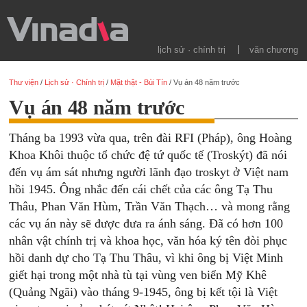
lịch sử · chính trị
văn chương
Thư viện
/
Lịch sử · Chính trị
/
Mặt thật - Bùi Tín
/
Vụ án 48 năm trước
Vụ án 48 năm trước
Tháng ba 1993 vừa qua, trên đài RFI (Pháp), ông Hoàng
Khoa Khôi thuộc tổ chức đệ tứ quốc tế (Troskýt) đã nói
đến vụ ám sát nhưng người lãnh đạo troskyt ở Việt nam
hồi 1945. Ông nhắc đến cái chết của các ông Tạ Thu
Thâu, Phan Văn Hùm, Trần Văn Thạch… và mong rằng
các vụ án này sẽ được đưa ra ánh sáng. Đã có hơn 100
nhân vật chính trị và khoa học, văn hóa ký tên đòi phục
hồi danh dự cho Tạ Thu Thâu, vì khi ông bị Việt Minh
giết hại trong một nhà tù tại vùng ven biển Mỹ Khê
(Quảng Ngãi) vào tháng 9-1945, ông bị kết tội là Việt