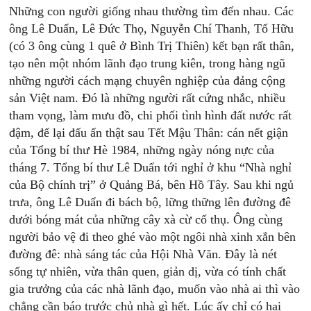
Những con người giống nhau thường tìm đến nhau. Các
ông Lê Duẩn, Lê Đức Thọ, Nguyễn Chí Thanh, Tố Hữu
(có 3 ông cùng 1 quê ở Bình Trị Thiên) kết bạn rất thân,
tạo nên một nhóm lãnh đạo trung kiên, trong hàng ngũ
những người cách mạng chuyên nghiệp của đảng cộng
sản Việt nam. Đó là những người rất cứng nhắc, nhiều
tham vọng, làm mưu đồ, chi phối tình hình đất nước rất
đậm, để lại đấu ấn thật sau Tết Mậu Thân: cán nết giận
của Tổng bí thư Hè 1984, những ngày nóng nực của
tháng 7. Tổng bí thư Lê Duẩn tới nghỉ ở khu “Nhà nghỉ
của Bộ chính trị” ở Quảng Bá, bên Hồ Tây. Sau khi ngủ
trưa, ông Lê Duẩn đi bách bộ, lững thững lên đường đê
dưới bóng mát của những cây xà cừ cổ thụ. Ông cùng
người bảo vệ đi theo ghé vào một ngôi nhà xinh xắn bên
đường đê: nhà sáng tác của Hội Nhà Văn. Đây là nét
sống tự nhiên, vừa thân quen, giản dị, vừa có tính chất
gia trưởng của các nhà lãnh đạo, muốn vào nhà ai thì vào
chẳng cần báo trước chủ nhà gì hết. Lúc ấy chỉ có hai