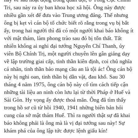
Tri, sau này ra ủy ban khoa học xã hội. Ông này được
nhiều gần xét để đưa vào Trung ương đảng. Thế nhưng
ông bị kẹt vì cán bộ tổ chức biết rõ rằng trong vụ bị bắt
ấy, trong hai người thì đã có một người khai báo không ít
với mật thám, làm phong trào sau đó bị tổn thất. Tất
nhiên không ai nghi đại tướng Nguyễn Chí Thanh, ủy
viên Bộ Chính Trị, một người chuyên lên gân giảng dạy
về lập trường giai cấp, tinh thần kiên định, coi chủ nghĩa
cá nhãn, tinh thần bảo mạng cầu an là tội ác! Ông cán bộ
này bị nghi oan, tinh thần bị dằn vặt, đau khổ. Sau 30
tháng 4 năm 1975, ông cán bộ này cố tìm cách tiếp cận
những tài liệu an ninh còn lưu lại từ thời Pháp ở Huế và
Sài Gòn. Hy vọng ấy được thoả mãn. Ông đã tìm thấy
trong hồ sơ cũ từ hồi 1940, 1941 những biên bản hỏi
cung của sở mật thám Huế. Thì ra người thật sự đã khai
báo không phải là ông mà là vị đại tướng sau này! Sự
khám phá của ông lập tức được lệnh giấu kín!