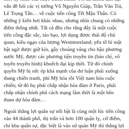
vấn đề hỏi các vị tướng Võ Nguyên Giáp, Trần Văn Trà,
Lê Trọng Tấn… về cuộc tiến công Tết Mậu Thân. Có
những ý kiến hơi khác nhau, nhưng nhìn chung có những
điểm thống nhất. Tất cả đều cho rằng đây là một cuộc
tiến công đặc sắc, táo bạo, lợi dụng được thái độ chủ
quan, kiêu ngạo của lượng Westmoreland; yếu tố bí mật
bật ngờ được giữ kín, gây choáng váng cho hậu phương
nước Mỹ, được các phương tiện truyền tin (báo chí, vô
tuyến truyền hình) khuếch đại kịp thời. Từ đó chính
quyền Mỹ bị sức ép khá mạnh của dư luận phải xuống
thang chiến tranh, phi Mỹ hóa rồi Việt nam hóa cuộc
chiến; từ đó họ phải chấp nhận hòa đàm ở Paris, phải
chấp nhận chính phủ cách mạng lâm thời là một bên
tham dự hòa đàm…
Ngoài thắng lợi quân sự nổi bật là cùng một lúc tiến công
vào 44 thành phố, thị trấn và hơn 100 quận lỵ, cứ điểm,
chi khu quân sự, đặc biệt là vào sứ quán Mỹ thì thắng lợi