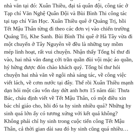
nhà văn tại đó: Xuân Thiều, đại tá quân đội, công tác ở
Tạp chí Văn Nghệ Quân Đội và Bùi Bình Thi công tác
tại tạp chí Văn Học. Xuân Thiều quê ở Quảng Trị, hồi
Tết Mậu Thân từng đi theo các đơn vị vào chiến trường
Quảng Trị, Khe Sanh. Bùi Bình Thi quê ở Hà Tây vừa đi
một chuyến ở Tây Nguyên về đều là những tay mồm
mép linh hoạt, rất vui chuyện. Nhận thấy Tổng bí thư đi
vào, hai nhà văn đang cởi trần quần đùi vội mặc áo quần,
hý hửng được đón chào khách quý. Tổng bí thư hỏi
chuyện hai nhà văn về ngôi nhà sáng tác, về công việc
viết lách, về cơm nước tại đây. Thế rồi Xuân Thiều mạnh
dạn hỏi một câu vốn day dứt anh hơn 15 năm dài: Thưa
Bác, cháu định viết về Tết Mậu Thân, có một điều xin
bác chỉ giáo cho, hồi đó ta hy sinh nhiều quá? Những hy
sinh quá lớn ấy có tương xứng với kết quả không?
Không phải chỉ hy sinh trong cuộc tiến công Tết Mậu
Thân, cả thời gian dài sau đó hy sinh cũng quá nhiều…