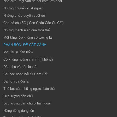
Nhà cửa: một vấn đề nổi cộm lớn nhất
Những chuyến xuất ngoại
Những chức quyền suốt đời
Các cô cậu 5C (“Con Cháu Các Cụ Cả”)
Những thanh niên của thời thế
Một tầng lớp không có tương lai
PHẦN BỐN: ĐỂ CẤT CÁNH
Mở đầu (Phần bốn)
Có khủng hoảng chính trị không?
Dân chủ và hỗn loạn?
Bài học nóng hổi từ Cam Bốt
Ban ơn và đòi lại
Thế kẹt của những người bảo thủ
Lực lượng dân chủ
Lực lượng dân chủ ở hải ngoại
Hừng đông đang lên