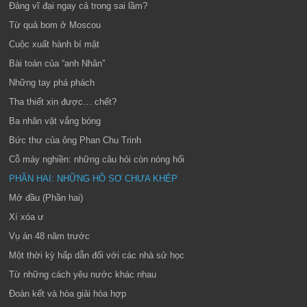
Đảng vĩ đại ngay cả trong sai lầm?
Từ quả bom ở Moscou
Cuộc xuất hành bí mật
Bài toán của “anh Nhân”
Những tay phá phách
Tha thiết xin được… chết?
Ba nhân vật vắng bóng
Bức thư của ông Phan Chu Trinh
Cỗ máy nghiền: những câu hỏi còn nóng hổi
PHẦN HAI: NHỮNG HỒ SƠ CHƯA KHÉP
Mở đầu (Phần hai)
Xí xóa ư
Vụ án 48 năm trước
Một thời kỳ hấp dẫn đối với các nhà sử học
Từ những cách yêu nước khác nhau
Đoàn kết và hòa giải hòa hợp