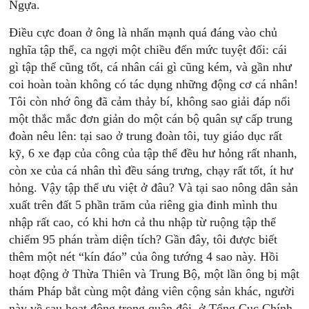
Ngựa.
Điều cực đoan ở ông là nhấn mạnh quá đáng vào chủ
nghĩa tập thể, ca ngợi một chiều đến mức tuyệt đối: cái
gì tập thể cũng tốt, cá nhân cái gì cũng kém, và gần như
coi hoàn toàn không có tác dụng những động cơ cá nhân!
Tôi còn nhớ ông đã cảm thảy bí, không sao giải đáp nổi
một thắc mắc đơn giản do một cán bộ quân sự cấp trung
đoàn nêu lên: tại sao ở trung đoàn tôi, tuy giáo dục rất
kỹ, 6 xe đạp của công của tập thể đều hư hỏng rất nhanh,
còn xe của cá nhân thì đều sáng trưng, chạy rất tốt, ít hư
hỏng. Vậy tập thể ưu việt ở đâu? Và tại sao nông dân sản
xuất trên đất 5 phần trăm của riêng gia đinh mình thu
nhập rất cao, có khi hơn cả thu nhập từ ruộng tập thể
chiếm 95 phán tràm diện tích? Gần đây, tôi được biết
thêm một nét “kín đáo” của ông tướng 4 sao này. Hồi
hoạt động ở Thừa Thiên và Trung Bộ, một lần ông bị mật
thám Pháp bắt cùng một đảng viên cộng sản khác, người
này về sau hoạt động trong quân đội, ở Tổng Cục Chính