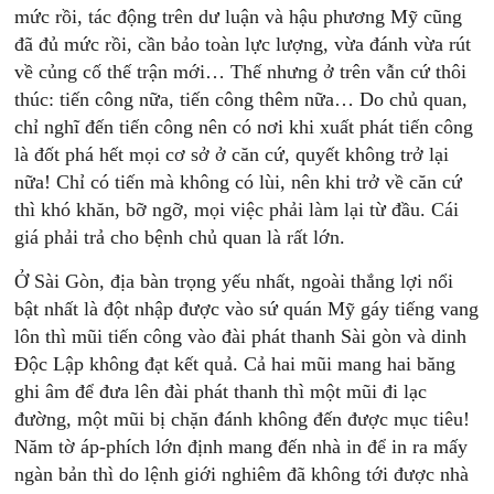
mức rồi, tác động trên dư luận và hậu phương Mỹ cũng
đã đủ mức rồi, cần bảo toàn lực lượng, vừa đánh vừa rút
về củng cố thế trận mới… Thế nhưng ở trên vẫn cứ thôi
thúc: tiến công nữa, tiến công thêm nữa… Do chủ quan,
chỉ nghĩ đến tiến công nên có nơi khi xuất phát tiến công
là đốt phá hết mọi cơ sở ở căn cứ, quyết không trở lại
nữa! Chỉ có tiến mà không có lùi, nên khi trở về căn cứ
thì khó khăn, bỡ ngỡ, mọi việc phải làm lại từ đầu. Cái
giá phải trả cho bệnh chủ quan là rất lớn.
Ở Sài Gòn, địa bàn trọng yếu nhất, ngoài thắng lợi nổi
bật nhất là đột nhập được vào sứ quán Mỹ gáy tiếng vang
lôn thì mũi tiến công vào đài phát thanh Sài gòn và dinh
Độc Lập không đạt kết quả. Cả hai mũi mang hai băng
ghi âm để đưa lên đài phát thanh thì một mũi đi lạc
đường, một mũi bị chặn đánh không đến được mục tiêu!
Năm tờ áp-phích lớn định mang đến nhà in để in ra mấy
ngàn bản thì do lệnh giới nghiêm đã không tới được nhà