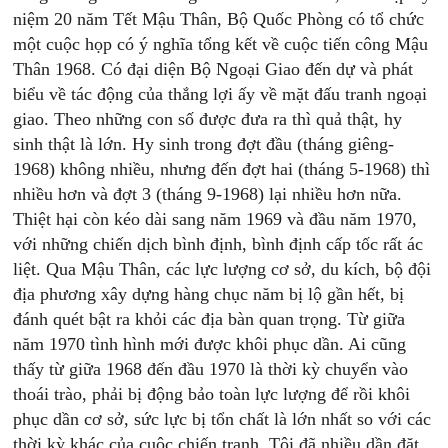
niệm 20 năm Tết Mậu Thân, Bộ Quốc Phòng có tổ chức
một cuộc họp có ý nghĩa tổng kết về cuộc tiến công Mậu
Thân 1968. Có đại diện Bộ Ngoại Giao đến dự và phát
biểu về tác động của thắng lợi ấy về mặt đấu tranh ngoại
giao. Theo những con số được đưa ra thì quả thật, hy
sinh thật là lớn. Hy sinh trong đợt đầu (tháng giêng-
1968) không nhiều, nhưng đến đợt hai (tháng 5-1968) thì
nhiều hơn và đợt 3 (tháng 9-1968) lại nhiều hơn nữa.
Thiệt hại còn kéo dài sang năm 1969 và đầu năm 1970,
với những chiến dịch bình định, bình định cấp tốc rất ác
liệt. Qua Mậu Thân, các lực lượng cơ sở, du kích, bộ đội
địa phương xây dựng hàng chục năm bị lộ gần hết, bị
đánh quét bật ra khỏi các địa bàn quan trọng. Từ giữa
năm 1970 tình hình mới được khôi phục dần. Ai cũng
thấy từ giữa 1968 đến đầu 1970 là thời kỳ chuyển vào
thoái trào, phải bị động bảo toàn lực lượng để rồi khôi
phục dần cơ sở, sức lực bị tổn chất là lớn nhất so với các
thời kỳ khác của cuộc chiến tranh. Tôi đã nhiều dần đặt