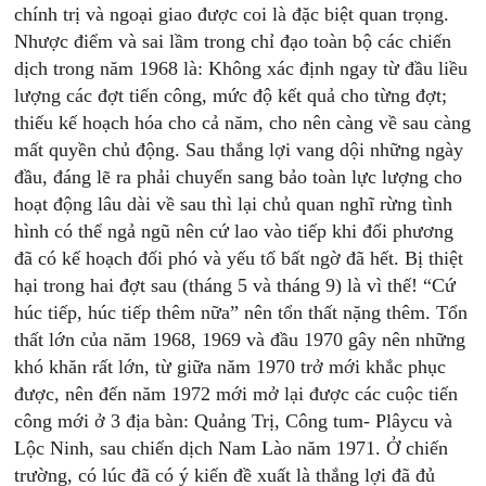
chính trị và ngoại giao được coi là đặc biệt quan trọng.
Nhược điểm và sai lầm trong chỉ đạo toàn bộ các chiến
dịch trong năm 1968 là: Không xác định ngay từ đầu liều
lượng các đợt tiến công, mức độ kết quả cho từng đợt;
thiếu kế hoạch hóa cho cả năm, cho nên càng về sau càng
mất quyền chủ động. Sau thắng lợi vang dội những ngày
đầu, đáng lẽ ra phải chuyển sang bảo toàn lực lượng cho
hoạt động lâu dài về sau thì lại chủ quan nghĩ rừng tình
hình có thể ngả ngũ nên cứ lao vào tiếp khi đối phương
đã có kế hoạch đối phó và yếu tố bất ngờ đã hết. Bị thiệt
hại trong hai đợt sau (tháng 5 và tháng 9) là vì thế! “Cứ
húc tiếp, húc tiếp thêm nữa” nên tổn thất nặng thêm. Tổn
thất lớn của năm 1968, 1969 và đầu 1970 gây nên những
khó khăn rất lớn, từ giữa năm 1970 trở mới khắc phục
được, nên đến năm 1972 mới mở lại được các cuộc tiến
công mới ở 3 địa bàn: Quảng Trị, Công tum- Plâycu và
Lộc Ninh, sau chiến dịch Nam Lào năm 1971. Ở chiến
trường, có lúc đã có ý kiến đề xuất là thắng lợi đã đủ