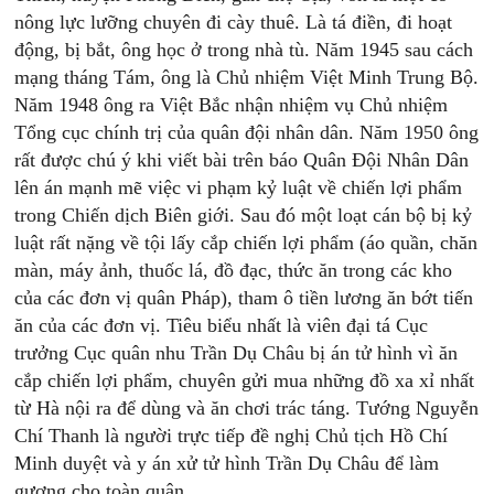
nông lực lưỡng chuyên đi cày thuê. Là tá điền, đi hoạt
động, bị bắt, ông học ở trong nhà tù. Năm 1945 sau cách
mạng tháng Tám, ông là Chủ nhiệm Việt Minh Trung Bộ.
Năm 1948 ông ra Việt Bắc nhận nhiệm vụ Chủ nhiệm
Tổng cục chính trị của quân đội nhân dân. Năm 1950 ông
rất được chú ý khi viết bài trên báo Quân Đội Nhân Dân
lên án mạnh mẽ việc vi phạm kỷ luật về chiến lợi phẩm
trong Chiến dịch Biên giới. Sau đó một loạt cán bộ bị kỷ
luật rất nặng về tội lấy cắp chiến lợi phẩm (áo quần, chăn
màn, máy ảnh, thuốc lá, đồ đạc, thức ăn trong các kho
của các đơn vị quân Pháp), tham ô tiền lương ăn bớt tiến
ăn của các đơn vị. Tiêu biểu nhất là viên đại tá Cục
trưởng Cục quân nhu Trần Dụ Châu bị án tử hình vì ăn
cắp chiến lợi phẩm, chuyên gửi mua những đồ xa xỉ nhất
từ Hà nội ra để dùng và ăn chơi trác táng. Tướng Nguyễn
Chí Thanh là người trực tiếp đề nghị Chủ tịch Hồ Chí
Minh duyệt và y án xử tử hình Trần Dụ Châu để làm
gương cho toàn quân.