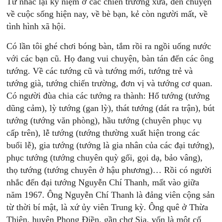
Từ nhắc lại kỷ niệm ở các chiến trường xưa, đến chuyện
về cuộc sống hiện nay, về bè bạn, kẻ còn người mất, về
tình hình xã hội.
Có lần tôi ghé chơi bóng bàn, tắm rồi ra ngồi uống nước
với các bạn cũ. Họ đang vui chuyện, bàn tán đến các ông
tướng. Về các tướng cũ và tướng mới, tướng trẻ và
tướng già, tướng chiến trường, đơn vị và tướng cơ quan.
Có người đùa chia các tướng ra thành: Hổ tướng (tướng
dũng cảm), lỳ tướng (gan lỳ), thát tướng (dát ra trận), bút
tướng (tướng văn phòng), hầu tướng (chuyên phục vụ
cấp trên), lễ tướng (tướng thường xuất hiện trong các
buổi lễ), gia tướng (tướng là gia nhân của các đại tướng),
phục tướng (tướng chuyên quỳ gối, gọi dạ, bảo vâng),
thọ tướng (tướng chuyên ở hậu phương)… Rồi có người
nhắc đến đại tướng Nguyễn Chí Thanh, mất vào giữa
năm 1967. Ông Nguyễn Chí Thanh là đảng viên cộng sản
từ thời bí mật, là xứ ủy viên Trung kỳ. Ông quê ở Thừa
Thiên, huyện Phong Điền, gần chợ Sịa, vốn là một cố