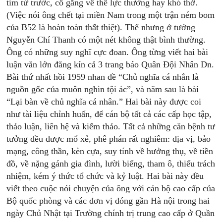
tim từ trước, cố gắng về thể lực thường hay khó thở.
(Việc nói ông chết tại miền Nam trong một trận ném bom
của B52 là hoàn toàn thất thiệt). Thế nhưng ở tướng
Nguyễn Chí Thanh có một nét không thật bình thường.
Ông có những suy nghĩ cực đoan. Ông từng viết hai bài
luận văn lớn đăng kín cả 3 trang báo Quân Đội Nhân Dn.
Bài thứ nhất hồi 1959 nhan đề “Chủ nghĩa cá nhắn là
nguồn gốc của muôn nghìn tội ác”, và năm sau là bài
“Lại bàn về chủ nghĩa cá nhân.” Hai bài này được coi
như tài liệu chỉnh huấn, để cán bộ tất cả các cấp học tập,
thảo luận, liên hệ và kiểm thảo. Tất cả những căn bệnh tư
tưởng đều được mổ xẻ, phê phán rất nghiêm: địa vị, bảo
mạng, công thần, kèn cựa, suy tính về hưởng thụ, về tiền
đồ, về nặng gánh gia đình, lười biếng, tham ô, thiếu trách
nhiệm, kém ý thức tổ chức và kỷ luật. Hai bài này đều
viết theo cuộc nói chuyện của ông với cán bộ cao cấp của
Bộ quốc phòng và các đơn vị đóng gần Hà nội trong hai
ngày Chủ Nhật tại Trường chính trị trung cao cấp ở Quần