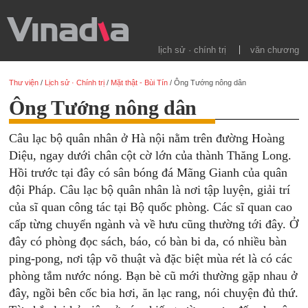
lịch sử · chính trị
văn chương
Thư viện
/
Lịch sử · Chính trị
/
Mặt thật - Bùi Tín
/
Ông Tướng nông dân
Ông Tướng nông dân
Câu lạc bộ quân nhân ở Hà nội nằm trên đường Hoàng
Diệu, ngay dưới chân cột cờ lớn của thành Thăng Long.
Hồi trước tại đây có sân bóng đá Mãng Gianh của quân
đội Pháp. Câu lạc bộ quân nhân là nơi tập luyện, giải trí
của sĩ quan công tác tại Bộ quốc phòng. Các sĩ quan cao
cấp từng chuyển ngành và về hưu cũng thường tới đây. Ở
đây có phòng đọc sách, báo, có bàn bi da, có nhiều bàn
ping-pong, nơi tập võ thuật và đặc biệt mùa rét là có các
phòng tắm nước nóng. Bạn bè cũ mới thường gặp nhau ở
đây, ngồi bên cốc bia hơi, ăn lạc rang, nói chuyện đủ thứ.