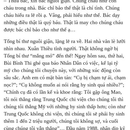
– Thưa bác, xin bác nguôi giận. Chúng cháu như con
cháu trong nhà. Bác chỉ bảo thế thật là chí tình. Chúng
cháu hiểu ra lẽ rồi ạ. Vâng, phải hiểu như thế. Bác dạy
những điều thật là quý báu. Thật là may cho chúng cháu
được bác chỉ bảo cho như thế ạ…
Tổng bí thư nguôi giận, lặng lẽ ra về. Hai nhà văn lè lưỡi
nhìn nhau. Xuân Thiều tỉnh người. Thật không ngờ bị
Tổng bí thư “mắng mỏ” đến thế! Ngay hôm sau, thứ hai,
Bùi Bình Thi ghé qua báo Nhân Dân có việc, kể lại tỷ
mỹ cho chúng tôi chuyện này, với những xúc động còn
sâu sắc. Anh em có mặt bàn tán: “Cụ bị chạm tự ái, chạm
nọc?”; “Cụ không muốn ai nói rằng hy sinh quá nhiều?”;
“Chính cụ đã có lần kể và khoe rằng: Tôi gặp ông Mao,
tôi nói thẳng rằng Trung Quốc chi viện cho chúng tôi thì
chúng tôi thắng Mỹ với những hy sinh thấp hơn; còn như
Trung Quốc không chi viện, thì chúng tôi sẽ phải hy sinh
thêm 1 đến 2 triệu người, chúng tôi không sợ, và cuối
cùng chúng tôi vẫn thắng”… Đầu năm 1988, nhân dịp kỷ