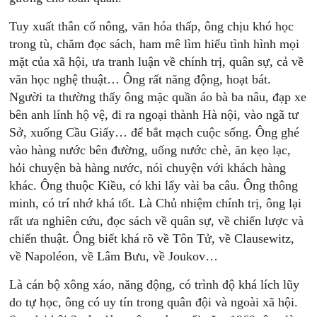
Tuy xuất thân cố nông, văn hóa thấp, ông chịu khó học
trong tù, chăm đọc sách, ham mê lìm hiểu tình hình mọi
mặt của xã hội, ưa tranh luận về chính trị, quân sự, cả về
văn học nghệ thuật… Ông rất năng động, hoạt bát.
Người ta thường thấy ông mặc quần áo bà ba nâu, đạp xe
bên anh lính hộ vệ, đi ra ngoại thành Hà nội, vào ngã tư
Sở, xuống Cầu Giấy… để bắt mạch cuộc sống. Ông ghé
vào hàng nước bên đường, uống nước chè, ăn kẹo lạc,
hỏi chuyện bà hàng nước, nói chuyện với khách hàng
khác. Ông thuộc Kiều, có khi lẩy vài ba câu. Ông thông
minh, có trí nhớ khá tốt. Là Chủ nhiệm chính trị, ông lại
rất ưa nghiên cứu, đọc sách về quân sự, về chiến lược và
chiến thuật. Ông biết khá rõ về Tôn Tử, về Clausewitz,
về Napoléon, về Lâm Bưu, về Joukov…
Là cán bộ xông xáo, năng động, có trình độ khá lích lũy
do tự học, ông có uy tín trong quân đội và ngoài xã hội.