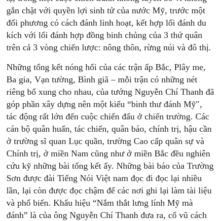
gắn chặt với quyền lợi sinh tử của nước Mỹ, trước một
đối phương có cách đánh linh hoạt, kết hợp lối đánh du
kích với lối đánh hợp đồng binh chủng của 3 thứ quân
trên cả 3 vòng chiến lược: nông thôn, rừng núi và đô thị.
Những tổng kết nóng hổi của các trận ấp Bắc, Plây me,
Ba gia, Vạn tường, Bình giã – mỗi trận có những nét
riêng bổ xung cho nhau, của tướng Nguyễn Chí Thanh đã
góp phần xây dựng nên một kiểu “binh thư đánh Mỹ″,
tác động rất lớn đến cuộc chiến đấu ở chiến trường. Các
cán bộ quân huấn, tác chiến, quân báo, chính trị, hậu cần
ở trường sĩ quan Lục quần, trường Cao cấp quân sự và
Chính trị, ở miền Nam cũng như ở miền Bắc đều nghiên
cứu kỹ những bài tổng kết ấy. Những bài báo của Trường
Sơn được đài Tiếng Nói Việt nam đọc đi đọc lại nhiều
lần, lại còn được đọc chậm để các nơi ghi lại làm tài liệu
và phổ biến. Khẩu hiệu “Nắm thắt lưng lính Mỹ mà
đánh” là của ông Nguyễn Chí Thanh đưa ra, cổ vũ cách