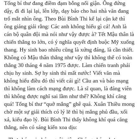
Tống bí thư đang điềm đạm bỗng nổi giận. Ông đứng
dậy, đi đi lại lại, lên lớp, dạy bảo cho hai nhà văn đang
trố mắt nhìn ông. Theo Bùi Bình Thi kể lại cặn kẽ thì
ông giảng giải rằng: Các anh không hiểu gì cả! Anh là
cán bộ quân đội mà nói như vậy được à? Tết Mậu thân là
chiến thắng to lớn, có ý nghĩa quyết định buộc Mỹ xuống
thang. Hy sinh bao nhiêu cũng là xứng đáng, là cần thiết.
Không có Mậu thân thắng như vậy thì không thể có toàn
thắng 30 tháng 4 năm 1975 được. Làm chiến tranh phải
chịu hy sinh. Sợ hy sinh thì mất nước! Viết văn mà
không hiểu điều đó thì viết cái gì! Cầu an và bảo mạng
thì không làm cách mạng được. Là sĩ quan, là đảng viên
thì không được nghĩ sai lầm như thế? Không khí căng
quá! Tổng bí thư “quở mắng” ghê quá. Xuân Thiều mong
chờ một sự giải thích có lý lẽ thì bị mắng phủ đầu, xối
xả, kiểu đạo lý. Bùi Bình Thi thấy không khí quá căng
thẳng, nên có sáng kiến xoa dịu: