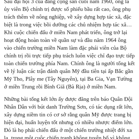
Sau đại hội 3 của đảng cộng sản cuối năm 1960, ông là
ủy viên Bộ chính trị được số phiếu bầu rất cao, ông phụ
trách thêm về nông nghiệp, về xây dựng hợp tác xã, đặc
biệt là trong việc bồi dưỡng các chủ nhiệm hợp tác xã…
Khi cuộc chiến đấu ở miền Nam phát triển, ông trở lại
hoạt động hoàn toàn về quần sự và đầu năm 1964 ông
vào chiến trường miền Nam làm đặc phái viên của Bộ
chính trị rồi trực tiếp phụ trách luôn việc chỉ đạo trực tiếp
toàn chiến trường phía Nam. Chính ông là người tổng kết
về lý luận các trận đánh quân Mỹ đầu tiên tại ấp Bắc gần
Mỹ Tho, Plây me (Tây Nguyên), tại Ba Gia, Vạn Tường
ở miền Trung rồi Bình Giã (Bà Rịa) ở miền Nam.
Những bài tổng kết lớn ấy được đãng trên báo Quân Đội
Nhân Dân với bút danh Trường Sơn, có tác dụng rất lớn,
xây dựng niềm tin có cơ sở rằng quân Mỹ được trang bị
hiện đại, huấn luyện tốt nhưng có nhiều nhược điểm lớn.
Đó là họ phải chiến đấu ở một chiến trường nhiệt đới xa
lạ, trong một cuộc chiến tranh không tuyên bố vì không