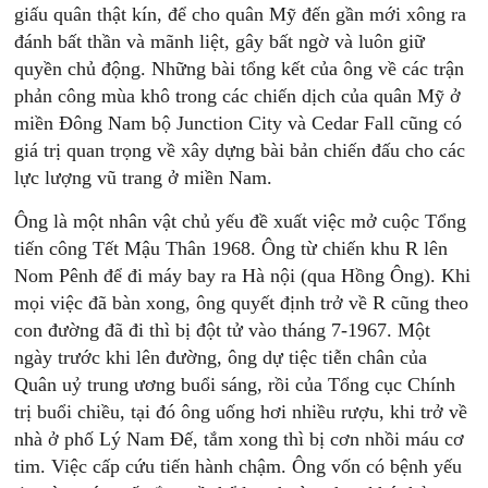
giấu quân thật kín, để cho quân Mỹ đến gần mới xông ra
đánh bất thần và mãnh liệt, gây bất ngờ và luôn giữ
quyền chủ động. Những bài tổng kết của ông về các trận
phản công mùa khô trong các chiến dịch của quân Mỹ ở
miền Đông Nam bộ Junction City và Cedar Fall cũng có
giá trị quan trọng về xây dựng bài bản chiến đấu cho các
lực lượng vũ trang ở miền Nam.
Ông là một nhân vật chủ yếu đề xuất việc mở cuộc Tổng
tiến công Tết Mậu Thân 1968. Ông từ chiến khu R lên
Nom Pênh để đi máy bay ra Hà nội (qua Hồng Ông). Khi
mọi việc đã bàn xong, ông quyết định trở về R cũng theo
con đường đã đi thì bị đột tử vào tháng 7-1967. Một
ngày trước khi lên đường, ông dự tiệc tiễn chân của
Quân uỷ trung ương buổi sáng, rồi của Tổng cục Chính
trị buổi chiều, tại đó ông uống hơi nhiều rượu, khi trở về
nhà ở phố Lý Nam Đế, tắm xong thì bị cơn nhồi máu cơ
tim. Việc cấp cứu tiến hành chậm. Ông vốn có bệnh yếu