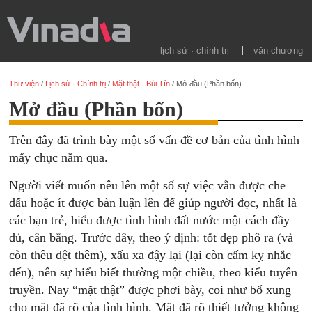
lịch sử · chính trị
văn chương
Thư viện
/
Lịch sử · Chính trị
/
Mặt thật - Bùi Tín
/
Mở đầu (Phần bốn)
Mở đầu (Phần bốn)
Trên đây đã trình bày một số vấn đề cơ bản của tình hình
mấy chục năm qua.
Người viết muốn nêu lên một số sự việc vẫn được che
dấu hoặc ít được bàn luận lên để giúp người đọc, nhất là
các bạn trẻ, hiểu được tình hình đất nước một cách đầy
đủ, cân bằng. Trước đây, theo ý định: tốt đẹp phô ra (và
còn thêu dệt thêm), xấu xa đậy lại (lại còn cấm kỵ nhắc
đến), nên sự hiểu biết thường một chiều, theo kiểu tuyên
truyền. Nay “mặt thật” được phơi bày, coi như bổ xung
cho mặt đã rõ của tình hình. Mặt đã rõ thiết tưởng không