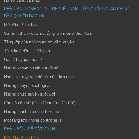
Hồ sơ vàng và máu
PHẦN BA: NOMENCLATURE VIỆT NAM - TẦNG LỚP QUAN CHỨC
ĐẶC QUYỀN ĐẶC LỢI
Mở đầu (Phần ba)
Sự hình thành của một tầng lớp mới ở Việt Nam
Tầng lớp của những người cầm quyền
Từ 6 ki lô đến… 200 gam
Gấp 7 hay gấp trăm?
Những khoản nhuận bút đồ sộ
Nhà cửa: một vấn đề nổi cộm lớn nhất
Những chuyến xuất ngoại
Những chức quyền suốt đời
Các cô cậu 5C (“Con Cháu Các Cụ Cả”)
Những thanh niên của thời thế
Một tầng lớp không có tương lai
PHẦN BỐN: ĐỂ CẤT CÁNH
Mở đầu (Phần bốn)