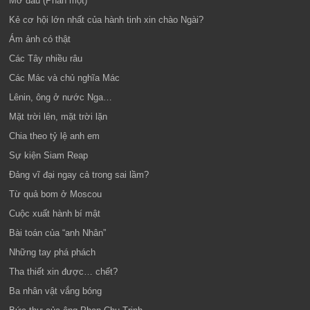
Mở đầu (Phần một)
Kẻ cơ hội lớn nhất của hành tinh xin chào Ngài?
Ám ảnh có thật
Các Tây nhiều râu
Các Mác và chủ nghĩa Mác
Lênin, ông ở nước Nga…
Mặt trời lên, mặt trời lặn
Chia theo tỷ lệ anh em
Sự kiện Siam Reap
Đảng vĩ đại ngay cả trong sai lầm?
Từ quả bom ở Moscou
Cuộc xuất hành bí mật
Bài toán của “anh Nhân”
Những tay phá phách
Tha thiết xin được… chết?
Ba nhân vật vắng bóng