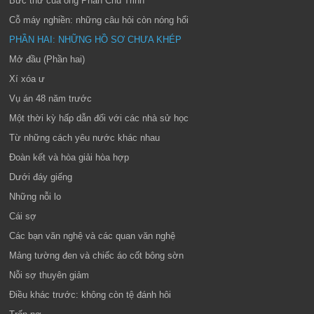
Bức thư của ông Phan Chu Trinh
Cỗ máy nghiền: những câu hỏi còn nóng hổi
PHẦN HAI: NHỮNG HỒ SƠ CHƯA KHÉP
Mở đầu (Phần hai)
Xí xóa ư
Vụ án 48 năm trước
Một thời kỳ hấp dẫn đối với các nhà sử học
Từ những cách yêu nước khác nhau
Đoàn kết và hòa giải hòa hợp
Dưới đáy giếng
Những nỗi lo
Cái sợ
Các bạn văn nghệ và các quan văn nghệ
Mảng tường đen và chiếc áo cốt bông sờn
Nỗi sợ thuyên giảm
Điều khác trước: không còn tệ đánh hôi