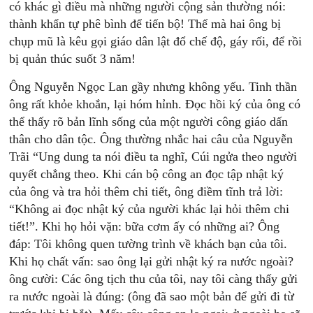
có khác gì điều mà những người cộng sản thường nói:
thành khẩn tự phê bình để tiến bộ! Thế mà hai ông bị
chụp mũ là kêu gọi giáo dân lật đổ chế độ, gáy rối, để rồi
bị quản thúc suốt 3 năm!
Ông Nguyễn Ngọc Lan gầy nhưng không yếu. Tinh thần
ông rất khỏe khoắn, lại hóm hỉnh. Đọc hồi ký của ông có
thể thấy rõ bản lĩnh sống của một người công giáo dấn
thân cho dân tộc. Ông thường nhắc hai câu của Nguyễn
Trãi “Ung dung ta nói điều ta nghĩ, Cúi ngửa theo người
quyết chẳng theo. Khi cán bộ công an đọc tập nhật ký
của ông và tra hỏi thêm chi tiết, ông điềm tĩnh trả lời:
“Không ai đọc nhật ký của người khác lại hỏi thêm chi
tiết!”. Khi họ hỏi vặn: bữa cơm ấy có những ai? Ông
đáp: Tôi không quen tường trình về khách bạn của tôi.
Khi họ chất vấn: sao ông lại gửi nhật ký ra nước ngoài?
ông cười: Các ông tịch thu của tôi, nay tôi càng thấy gửi
ra nước ngoài là đúng: (ông đã sao một bản để gửi đi từ