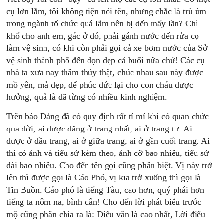
cụ lớn lắm, tôi không tiện nói tên, nhưng chắc là trù úm
trong ngành tổ chức quá lắm nên bị đến mấy lần? Chỉ
khổ cho anh em, gác ở đó, phải gánh nước đến rửa cọ
làm vệ sinh, có khi còn phải gọi cả xe bơm nước của Sở
vệ sinh thành phố đến dọn dẹp cả buổi nữa chứ! Các cụ
nhà ta xưa nay thâm thúy thật, chúc nhau sau này được
mồ yên, mả đẹp, để phúc đức lại cho con cháu được
hưởng, quả là đã từng có nhiều kinh nghiệm.
Trên báo Đảng đã có quy định rất tỉ mỉ khi có quan chức
qua đời, ai được đăng ở trang nhất, ai ở trang tư. Ai
được ở đầu trang, ai ở giữa trang, ai ở gần cuối trang. Ai
thì có ảnh và tiểu sử kèm theo, ảnh cỡ bao nhiêu, tiểu sử
dài bao nhiêu. Cho đến tên gọi cũng phân biệt. Vị này trở
lên thì được gọi là Cáo Phó, vị kia trở xuống thì gọi là
Tin Buồn. Cáo phó là tiếng Tàu, cao hơn, quý phái hơn
tiếng ta nôm na, bình dân! Cho đến lời phát biểu trước
mộ cũng phân chia ra là: Điếu văn là cao nhất, Lời điếu