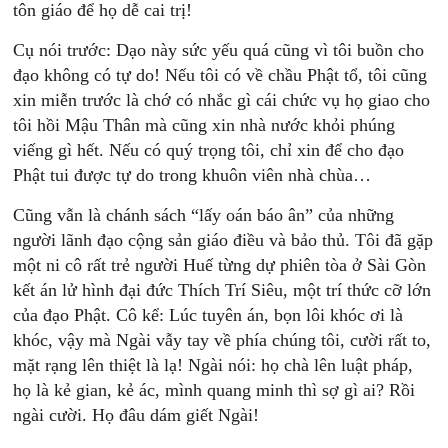
tôn giáo để họ dễ cai trị!
Cụ nói trước: Dạo này sức yếu quá cũng vì tôi buồn cho
đạo không có tự do! Nếu tôi có về chầu Phật tổ, tôi cũng
xin miễn trước là chớ có nhắc gì cái chức vụ họ giao cho
tôi hồi Mậu Thân mà cũng xin nhà nước khỏi phúng
viếng gì hết. Nếu có quý trọng tôi, chỉ xin để cho đạo
Phật tui được tự do trong khuôn viên nhà chùa…
Cũng vẫn là chánh sách “lấy oán báo ân” của những
người lãnh đạo cộng sản giáo điều và bảo thủ. Tôi đã gặp
một ni cô rất trẻ người Huế từng dự phiên tòa ở Sài Gòn
kết án lử hình đại đức Thích Trí Siêu, một trí thức cỡ lớn
của đạo Phật. Cô kể: Lúc tuyên án, bọn lôi khóc ơi là
khóc, vậy mà Ngài vẫy tay về phía chúng tôi, cười rất to,
mặt rạng lên thiệt là lạ! Ngài nói: họ chà lên luật pháp,
họ là kẻ gian, kẻ ác, mình quang minh thì sợ gì ai? Rồi
ngài cười. Họ đâu dám giết Ngài!