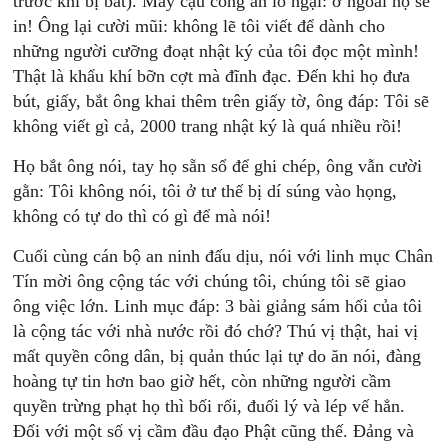
trước khi bị bắt). Mấy cậu công an lo ngại: ở ngoài họ sẽ
in! Ông lại cười mũi: không lẽ tôi viết để dành cho
những người cưỡng đoạt nhật ký của tôi đọc một mình!
Thật là khẩu khí bỡn cợt mà đĩnh đạc. Đến khi họ đưa
bút, giấy, bắt ông khai thêm trên giấy tờ, ông đáp: Tôi sẽ
không viết gì cả, 2000 trang nhật ký là quá nhiều rồi!
Họ bắt ông nói, tay họ sẵn sổ để ghi chép, ông vẫn cười
gằn: Tôi không nói, tôi ở tư thế bị dí súng vào họng,
không có tự do thì có gì để mà nói!
Cuối cùng cán bộ an ninh đấu dịu, nói với linh mục Chân
Tín mời ông cộng tác với chúng tôi, chúng tôi sẽ giao
ông việc lớn. Linh mục đáp: 3 bài giảng sám hối của tôi
là cộng tác với nhà nước rồi đó chớ? Thú vị thật, hai vị
mất quyền công dân, bị quản thúc lại tự do ăn nói, đàng
hoàng tự tin hơn bao giờ hết, còn những người cầm
quyền trừng phạt họ thì bối rối, đuối lý và lép vế hẳn.
Đối với một số vị cầm đầu đạo Phật cũng thế. Đảng và