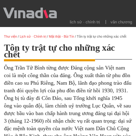
lịch sử · chính trị
văn chương
Thư viện
/
Lịch sử · Chính trị
/
Mặt thật - Bùi Tín
/
Tôn ty trật tự cho những xác chết
Tôn ty trật tự cho những xác
chết
Ông Trần Tử Bình từng được Đảng cộng sản Việt nam
coi là một công thần của đảng. Ông xuất thân từ phu đồn
điền cao su Phú Riêng, Nam Bộ, lãnh đạo phong trào đấu
tranh đòi quyền lợi của phu đồn điền từ hồi 1930, 1931.
Ông bị tù đày đi Côn Đảo, sau Tổng khởi nghĩa 1945
ông vào quân đội, làm chính uỷ trường Lục Quân, về sau
được bầu vào ban chấp hành trung ương đảng tại đại hội
3 (tháng 12-1960) rồi nhận chức vụ rất quan trọng: dại sứ
đặc mệnh toàn quyền của nước Việt nam Dân Chủ Cộng