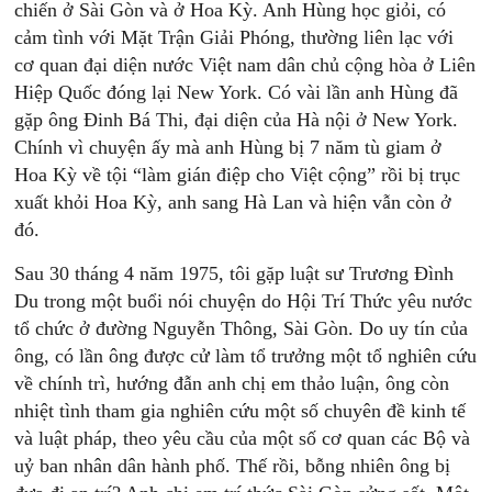
chiến ở Sài Gòn và ở Hoa Kỳ. Anh Hùng học giỏi, có
cảm tình với Mặt Trận Giải Phóng, thường liên lạc với
cơ quan đại diện nước Việt nam dân chủ cộng hòa ở Liên
Hiệp Quốc đóng lại New York. Có vài lần anh Hùng đã
gặp ông Đinh Bá Thi, đại diện của Hà nội ở New York.
Chính vì chuyện ấy mà anh Hùng bị 7 năm tù giam ở
Hoa Kỳ về tội “làm gián điệp cho Việt cộng” rồi bị trục
xuất khỏi Hoa Kỳ, anh sang Hà Lan và hiện vẫn còn ở
đó.
Sau 30 tháng 4 năm 1975, tôi gặp luật sư Trương Đình
Du trong một buổi nói chuyện do Hội Trí Thức yêu nước
tổ chức ở đường Nguyễn Thông, Sài Gòn. Do uy tín của
ông, có lần ông được cử làm tổ trưởng một tổ nghiên cứu
về chính trì, hướng đẫn anh chị em thảo luận, ông còn
nhiệt tình tham gia nghiên cứu một số chuyên đề kinh tế
và luật pháp, theo yêu cầu của một số cơ quan các Bộ và
uỷ ban nhân dân hành phố. Thế rồi, bỗng nhiên ông bị