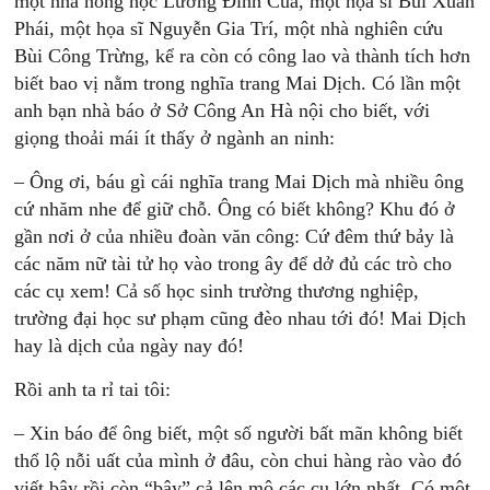
một nhà nông học Lương Đình Của, một họa sĩ Bùi Xuân
Phái, một họa sĩ Nguyễn Gia Trí, một nhà nghiên cứu
Bùi Công Trừng, kể ra còn có công lao và thành tích hơn
biết bao vị nằm trong nghĩa trang Mai Dịch. Có lần một
anh bạn nhà báo ở Sở Công An Hà nội cho biết, với
giọng thoải mái ít thấy ở ngành an ninh:
– Ông ơi, báu gì cái nghĩa trang Mai Dịch mà nhiều ông
cứ nhăm nhe để giữ chỗ. Ông có biết không? Khu đó ở
gần nơi ở của nhiều đoàn văn công: Cứ đêm thứ bảy là
các năm nữ tài tử họ vào trong ây để dở đủ các trò cho
các cụ xem! Cả số học sinh trường thương nghiệp,
trường đại học sư phạm cũng đèo nhau tới đó! Mai Dịch
hay là dịch của ngày nay đó!
Rồi anh ta rỉ tai tôi:
– Xin báo để ông biết, một số người bất mãn không biết
thổ lộ nỗi uất của mình ở đâu, còn chui hàng rào vào đó
viết bậy rồi còn “bậy” cả lên mộ các cụ lớn nhất. Có một