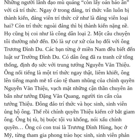
Những người lãnh đạo mù quáng “còn lấy oán báo ân”
với cả trí thức. Ngay ở trong đảng, trí thức vẫn luôn bị
thành kiến, đảng viên trí thức cứ như là đảng viên loại
hai? Còn trí thức ngoài đảng thì bị thành kiến nặng nề.
Họ cũng bị coi như là công dân loại 2. Một câu chuyện
tôi thường nhớ đến. Đó là sự cư xử của họ đối với ông
Trương Đình Du. Các bạn từng ở miền Nam đều biết đến
luật sư Trường Đình Du. Có dân ông đã ra tranh cử tổng
thống, định đọ sức với trung tướng Nguyễn Văn Thiệu.
Ông nổi tiếng là một trí thức ngay thật, liêm khiết, ông
lên tiếng mạnh mẽ tố cáo tệ tham nhũng của chính quyền
Nguyễn Văn Thiệu, vạch mặt những cận thần chuyên ăn
bẩn như tướng Đặng Văn Quang, người tin cẩn của
tướng Thiệu. Đông đảo trí thức và học sinh, sinh viên
ủng hộ ông. Thế rồi chính quyền Thiệu kiếm cớ bắt giam
ông. Ông bị tù, bị buộc tội vu khống, nói xấu chính
quyền… Ông có con trai là Trương Đình Hùng, học ở
Mỹ, từng tham gia phong trào học sinh, sinh viên phản