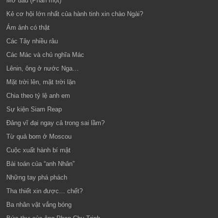
Mở đầu (Phần một)
Kẻ cơ hội lớn nhất của hành tinh xin chào Ngài?
Ám ảnh có thật
Các Tây nhiều râu
Các Mác và chủ nghĩa Mác
Lênin, ông ở nước Nga…
Mặt trời lên, mặt trời lặn
Chia theo tỷ lệ anh em
Sự kiện Siam Reap
Đảng vĩ đại ngay cả trong sai lầm?
Từ quả bom ở Moscou
Cuộc xuất hành bí mật
Bài toán của “anh Nhân”
Những tay phá phách
Tha thiết xin được… chết?
Ba nhân vật vắng bóng