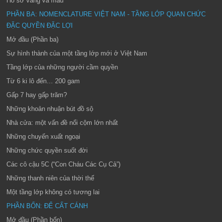
Hồ sơ vàng và máu
PHẦN BA: NOMENCLATURE VIỆT NAM - TẦNG LỚP QUAN CHỨC
ĐẶC QUYỀN ĐẶC LỢI
Mở đầu (Phần ba)
Sự hình thành của một tầng lớp mới ở Việt Nam
Tầng lớp của những người cầm quyền
Từ 6 ki lô đến… 200 gam
Gấp 7 hay gấp trăm?
Những khoản nhuận bút đồ sộ
Nhà cửa: một vấn đề nổi cộm lớn nhất
Những chuyến xuất ngoại
Những chức quyền suốt đời
Các cô cậu 5C (“Con Cháu Các Cụ Cả”)
Những thanh niên của thời thế
Một tầng lớp không có tương lai
PHẦN BỐN: ĐỂ CẤT CÁNH
Mở đầu (Phần bốn)