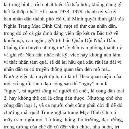
là trung bình, trích phát biểu là thấp hơn, không đăng gì
hết là thấp nhất! Hồi năm 1978, 1979, thành uỷ và uỷ
ban nhân dân thành phố Hồ Chí Minh quyết định giải tỏa
Nghĩa Trang Mạc Đĩnh Chi, một số thư của nhân dân,
trong đó có cả gia đình đảng viên tập kết ra Bắc trở về
khiếu nại, can ngăn, gửi tới báo Quân Đội Nhân Dân.
Chúng tôi chuyển những thư ấy đến văn phòng thành uỷ
và ghi rõ: Nên cân nhắc rất kỹ, việc này không nên làm
vì thất nhân tâm quá, sẽ để lại hậu quả xấu rất lâu dài vì
nhân dân ta có truyền thống quan tâm đến mồ mả..
Nhưng việc đã quyết định, cứ làm! Theo quan niệm của
một số người lãnh đạo cộng sản thì “ngụy” mãi là
“ngụy”, cả người sống và người đã chết, là công dân loại
2, hay không thể coi là công dân được. Nhường chỗ cho
công dân loại 1, và cả người chết cũng phải đời đi để đó
chướng mắt quá! Trong nghĩa trang Mạc Đĩnh Chi có
mấy trăm ngôi mộ. Từ tổng thống, bộ trưởng, đại tướng,
trung tướng của chế độ cũ đến viên chức, nhà buôn, trí