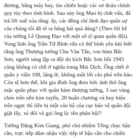
đương, bằng máy bay, tàu chiến hoặc các sư đoàn chính
quy tùy theo tình hình. Sau này ông Mao bị chất vấn, đã
trả lời xuề xòa rằng: ấy, các đồng chí lãnh đạo quân sự
của chúng tôi đã tỏ ra hăng hái quá đáng? (Theo lời kể
của tướng Lê Quang Đạo với một số sĩ quan quân đội).
Vong linh ông Trần Tử Bình vẫn có thể bình yên khi biết
rằng ông Thượng tướng Chu Văn Tấn, con hùm Bắc
Sơn, người sáng lập ra đội du kích Bắc Sơn hồi 1943
cũng không có chỗ ở nghĩa trang Mai Dịch. Ông chết ở
quân y viện 108, lặng lẽ, không một lời cáo phó trên báo.
Còn tệ hơn thế, khi gia đình ông đem bức ảnh thờ ông
mặc quân phục với quân hàm thượng tướng, 3 sao vàng
chóe trên nền kim tuyến, 20 huân chương và huy hiệu
trên ngực thì liền bị một cán bộ của cục bảo vệ quân đội
giật lấy, xé đôi và gọi ông là: tên phản bội?
Tướng Đặng Kim Giang, phó chủ nhiệm Tổng chục hậu
cần, trực tiếp đảm nhận việc tiếp tế hậu cần cho chiến