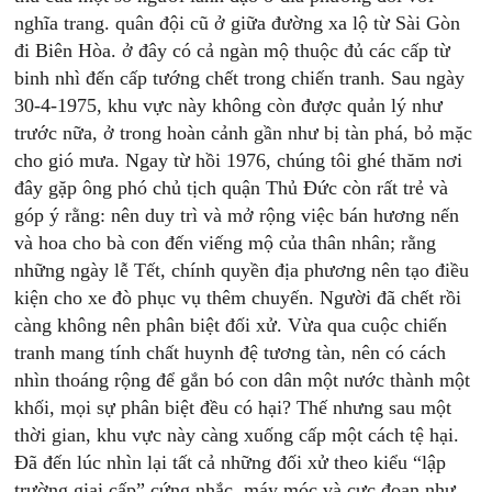
nghĩa trang. quân đội cũ ở giữa đường xa lộ từ Sài Gòn
đi Biên Hòa. ở đây có cả ngàn mộ thuộc đủ các cấp từ
binh nhì đến cấp tướng chết trong chiến tranh. Sau ngày
30-4-1975, khu vực này không còn được quản lý như
trước nữa, ở trong hoàn cảnh gần như bị tàn phá, bỏ mặc
cho gió mưa. Ngay từ hồi 1976, chúng tôi ghé thăm nơi
đây gặp ông phó chủ tịch quận Thủ Đức còn rất trẻ và
góp ý rằng: nên duy trì và mở rộng việc bán hương nến
và hoa cho bà con đến viếng mộ của thân nhân; rằng
những ngày lễ Tết, chính quyền địa phương nên tạo điều
kiện cho xe đò phục vụ thêm chuyến. Người đã chết rồi
càng không nên phân biệt đối xử. Vừa qua cuộc chiến
tranh mang tính chất huynh đệ tương tàn, nên có cách
nhìn thoáng rộng để gắn bó con dân một nước thành một
khối, mọi sự phân biệt đều có hại? Thế nhưng sau một
thời gian, khu vực này càng xuống cấp một cách tệ hại.
Đã đến lúc nhìn lại tất cả những đối xử theo kiểu “lập
trường giai cấp” cứng nhắc, máy móc và cực đoan như