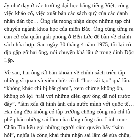
ấy như dạy ở các trường đại học bằng tiếng Việt, công
việc khảo cổ, việc xuất bản các sách quý của các danh
nhân dân tộc… Ông rất mong nhận được những tạp chí
chuyên ngành khoa học của miền Bắc. Ông cũng từng ra
căn cứ của quân giải phóng ở Bến Lức để bàn về chánh
sách hòa hợp. Sau ngày 30 tháng 4 năm 1975, tôi lại có
dịp gặp gỡ hai ông, nói chuyện khá lâu ở trong dinh Độc
Lập.
Về sau, hai ông rất băn khoăn về chính sách triệu tập
những sĩ quan và viên chức cũ đi “học cải tạo” quá lâu,
“không khác chi bị bất giam”, xem chừng không ổn,
không có lợi “trái với những điều quý ông đã nói trước
đây”, “làm xấu đi hình ảnh của nước mình với quốc tế…
Hai ông đều không có lập trường chống cộng mà chỉ là
phê phán những sai lầm của đảng cộng sản. Linh mục
Chân Tín kêu gọi những người cầm quyền hãy “sám
hối”, nghĩa là công khai thừa nhận sai lầm để sửa chữa,