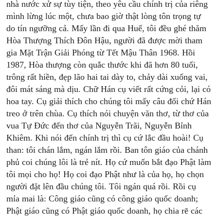
nhà nước xử sự tùy tiện, theo yêu cầu chính trị của riêng
mình lừng lúc một, chưa bao giờ thật lòng tôn trọng tự
do tín ngưỡng cả. Mấy lần đi qua Huế, tôi đều ghé thăm
Hòa Thượng Thích Đôn Hậu, người đã được mời tham
gia Mặt Trận Giải Phóng từ Tết Mậu Thân 1968. Hồi
1987, Hòa thượng còn quắc thước khi đã hơn 80 tuổi,
trông rất hiền, đẹp lão hai tai dày to, chảy dài xuống vai,
đôi mát sáng mà dịu. Chữ Hán cụ viết rất cứng cỏi, lại có
hoa tay. Cụ giải thích cho chúng tôi mấy câu đối chứ Hán
treo ở trên chùa. Cụ thích nói chuyện văn thơ, từ thơ của
vua Tự Đức đến thơ của Nguyễn Trãi, Nguyễn Bỉnh
Khiêm. Khi nói đến chính trị thì cụ cứ lắc đầu hoài! Cụ
than: tôi chán lắm, ngán lắm rồi. Ban tôn giáo của chánh
phủ coi chúng lôi là trẻ nít. Họ cứ muốn bắt đạo Phật làm
tôi mọi cho họ! Họ coi đạo Phật như là của họ, họ chọn
người đặt lên đầu chúng tôi. Tôi ngán quá rồi. Rồi cụ
mỉa mai là: Công giáo cũng có công giáo quốc doanh;
Phật giáo cũng có Phật giáo quốc doanh, họ chia rẽ các