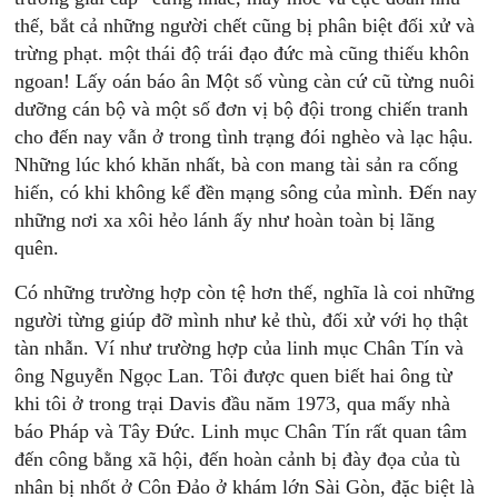
thế, bắt cả những người chết cũng bị phân biệt đối xử và
trừng phạt. một thái độ trái đạo đức mà cũng thiếu khôn
ngoan! Lấy oán báo ân Một số vùng càn cứ cũ từng nuôi
dưỡng cán bộ và một số đơn vị bộ đội trong chiến tranh
cho đến nay vẫn ở trong tình trạng đói nghèo và lạc hậu.
Những lúc khó khăn nhất, bà con mang tài sản ra cống
hiến, có khi không kể đền mạng sông của mình. Đến nay
những nơi xa xôi hẻo lánh ấy như hoàn toàn bị lãng
quên.
Có những trường hợp còn tệ hơn thế, nghĩa là coi những
người từng giúp đỡ mình như kẻ thù, đối xử với họ thật
tàn nhẫn. Ví như trường hợp của linh mục Chân Tín và
ông Nguyễn Ngọc Lan. Tôi được quen biết hai ông từ
khi tôi ở trong trại Davis đầu năm 1973, qua mấy nhà
báo Pháp và Tây Đức. Linh mục Chân Tín rất quan tâm
đến công bằng xã hội, đến hoàn cảnh bị đày đọa của tù
nhân bị nhốt ở Côn Đảo ở khám lớn Sài Gòn, đặc biệt là