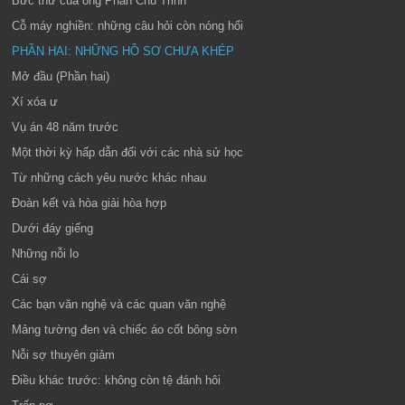
Bức thư của ông Phan Chu Trinh
Cỗ máy nghiền: những câu hỏi còn nóng hổi
PHẦN HAI: NHỮNG HỒ SƠ CHƯA KHÉP
Mở đầu (Phần hai)
Xí xóa ư
Vụ án 48 năm trước
Một thời kỳ hấp dẫn đối với các nhà sử học
Từ những cách yêu nước khác nhau
Đoàn kết và hòa giải hòa hợp
Dưới đáy giếng
Những nỗi lo
Cái sợ
Các bạn văn nghệ và các quan văn nghệ
Mảng tường đen và chiếc áo cốt bông sờn
Nỗi sợ thuyên giảm
Điều khác trước: không còn tệ đánh hôi