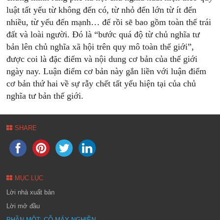
luật tất yếu từ không đến có, từ nhỏ đến lớn từ ít đến
nhiều, từ yếu đến mạnh… để rồi sẽ bao gồm toàn thể trái
đất và loài người. Đó là “bước quá độ từ chủ nghĩa tư
bản lên chủ nghĩa xã hội trên quy mô toàn thế giới”,
được coi là đặc điểm và nội dung cơ bản của thế giới
ngày nay. Luận điểm cơ bản này gắn liền với luận điểm
cơ bản thứ hai về sự rẫy chết tất yếu hiện tại của chủ
nghĩa tư bản thế giới.
SHARE
MỤC LỤC
Lời nhà xuất bản
Lời mở đầu
PHẦN MỘT: CỖ MÁY NGHIỀN