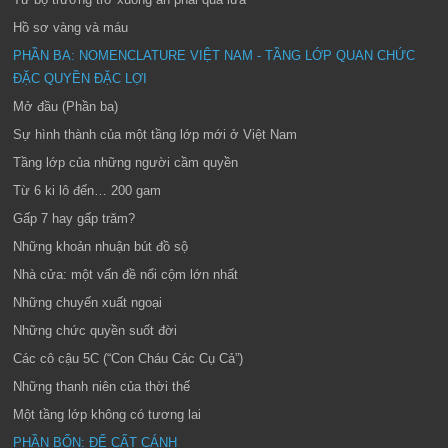
Hồ sơ vàng và máu
PHẦN BA: NOMENCLATURE VIỆT NAM - TẦNG LỚP QUAN CHỨC
ĐẶC QUYỀN ĐẶC LỢI
Mở đầu (Phần ba)
Sự hình thành của một tầng lớp mới ở Việt Nam
Tầng lớp của những người cầm quyền
Từ 6 ki lô đến… 200 gam
Gấp 7 hay gấp trăm?
Những khoản nhuận bút đồ sộ
Nhà cửa: một vấn đề nổi cộm lớn nhất
Những chuyến xuất ngoại
Những chức quyền suốt đời
Các cô cậu 5C (“Con Cháu Các Cụ Cả”)
Những thanh niên của thời thế
Một tầng lớp không có tương lai
PHẦN BỐN: ĐỂ CẤT CÁNH