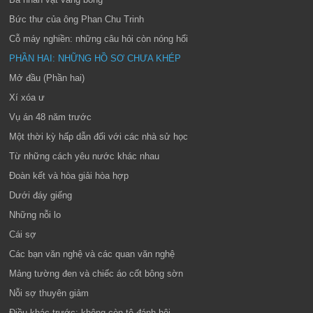
Bức thư của ông Phan Chu Trinh
Cỗ máy nghiền: những câu hỏi còn nóng hổi
PHẦN HAI: NHỮNG HỒ SƠ CHƯA KHÉP
Mở đầu (Phần hai)
Xí xóa ư
Vụ án 48 năm trước
Một thời kỳ hấp dẫn đối với các nhà sử học
Từ những cách yêu nước khác nhau
Đoàn kết và hòa giải hòa hợp
Dưới đáy giếng
Những nỗi lo
Cái sợ
Các bạn văn nghệ và các quan văn nghệ
Mảng tường đen và chiếc áo cốt bông sờn
Nỗi sợ thuyên giảm
Điều khác trước: không còn tệ đánh hôi