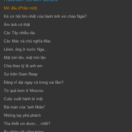
Mở đầu (Phần một)
Kẻ cơ hội lớn nhất của hành tinh xin chào Ngài?
Ám ảnh có thật
Các Tây nhiều râu
Các Mác và chủ nghĩa Mác
Lênin, ông ở nước Nga…
Mặt trời lên, mặt trời lặn
Chia theo tỷ lệ anh em
Sự kiện Siam Reap
Đảng vĩ đại ngay cả trong sai lầm?
Từ quả bom ở Moscou
Cuộc xuất hành bí mật
Bài toán của “anh Nhân”
Những tay phá phách
Tha thiết xin được… chết?
Ba nhân vật vắng bóng