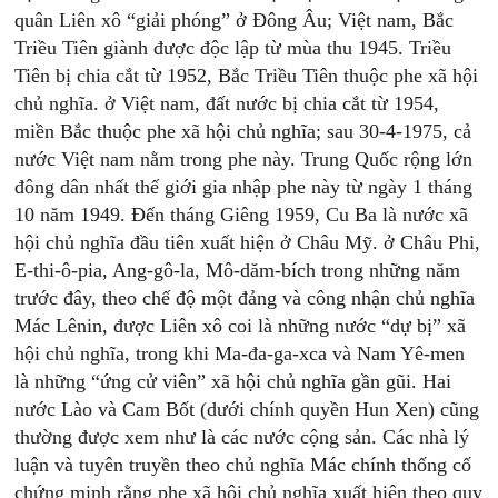
quân Liên xô “giải phóng” ở Đông Âu; Việt nam, Bắc
Triều Tiên giành được độc lập từ mùa thu 1945. Triều
Tiên bị chia cắt từ 1952, Bắc Triều Tiên thuộc phe xã hội
chủ nghĩa. ở Việt nam, đất nước bị chia cắt từ 1954,
miền Bắc thuộc phe xã hội chủ nghĩa; sau 30-4-1975, cả
nước Việt nam nằm trong phe này. Trung Quốc rộng lớn
đông dân nhất thế giới gia nhập phe này từ ngày 1 tháng
10 năm 1949. Đến tháng Giêng 1959, Cu Ba là nước xã
hội chủ nghĩa đầu tiên xuất hiện ở Châu Mỹ. ở Châu Phi,
E-thi-ô-pia, Ang-gô-la, Mô-dăm-bích trong những năm
trước đây, theo chế độ một đảng và công nhận chủ nghĩa
Mác Lênin, được Liên xô coi là những nước “dự bị” xã
hội chủ nghĩa, trong khi Ma-đa-ga-xca và Nam Yê-men
là những “ứng cử viên” xã hội chủ nghĩa gần gũi. Hai
nước Lào và Cam Bốt (dưới chính quyền Hun Xen) cũng
thường được xem như là các nước cộng sản. Các nhà lý
luận và tuyên truyền theo chủ nghĩa Mác chính thống cố
chứng minh rằng phe xã hội chủ nghĩa xuất hiện theo quy