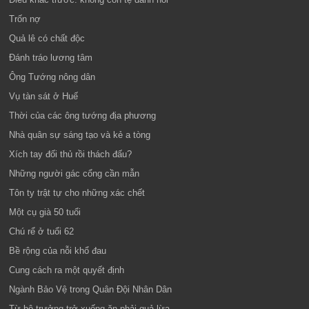
Trốn nợ
Quả lê có chất độc
Đánh tráo lương tâm
Ông Tướng nông dân
Vụ tàn sát ở Huế
Thời của các ông tướng địa phương
Nhà quân sự sáng tạo và kẻ a tòng
Xích tay đối thủ rồi thách đấu?
Những người gác cổng cần mẫn
Tôn ty trật tự cho những xác chết
Một cụ già 50 tuổi
Chú rể ở tuổi 62
Bề rộng của nỗi khổ đau
Cung cách ra một quyết định
Ngành Bảo Vệ trong Quân Đội Nhân Dân
Từ bộ trưởng trở xuống ăn phải quả lừa