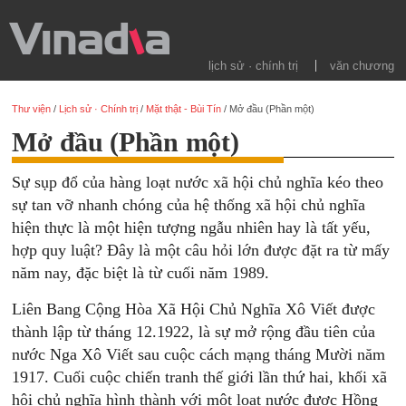
lịch sử · chính trị
văn chương
Thư viện
/
Lịch sử · Chính trị
/
Mặt thật - Bùi Tín
/
Mở đầu (Phần một)
Mở đầu (Phần một)
Sự sụp đổ của hàng loạt nước xã hội chủ nghĩa kéo theo
sự tan vỡ nhanh chóng của hệ thống xã hội chủ nghĩa
hiện thực là một hiện tượng ngẫu nhiên hay là tất yếu,
hợp quy luật? Đây là một câu hỏi lớn được đặt ra từ mấy
năm nay, đặc biệt là từ cuối năm 1989.
Liên Bang Cộng Hòa Xã Hội Chủ Nghĩa Xô Viết được
thành lập từ tháng 12.1922, là sự mở rộng đầu tiên của
nước Nga Xô Viết sau cuộc cách mạng tháng Mười năm
1917. Cuối cuộc chiến tranh thế giới lần thứ hai, khối xã
hội chủ nghĩa hình thành với một loạt nước được Hồng