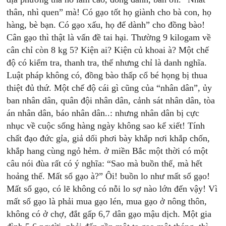
thân, nhì quen” mà! Có gạo tốt họ giành cho bà con, họ
hàng, bè bạn. Có gạo xấu, họ để dành” cho đồng bào!
Cân gạo thì thật là vấn đề tai hại. Thường 9 kilogam về
cân chỉ còn 8 kg 5? Kiện ai? Kiện củ khoai à? Một chế
độ có kiểm tra, thanh tra, thế nhưng chỉ là danh nghĩa.
Luật pháp không có, đồng bào thấp cổ bé họng bị thua
thiệt đủ thứ. Một chế độ cái gì cũng của “nhân dân”, ủy
ban nhân dân, quân đội nhân dân, cảnh sát nhân dân, tòa
án nhân dân, báo nhân dân..: nhưng nhân dân bị cực
nhục về cuộc sống hàng ngày không sao kể xiết! Tính
chất đạo đức gỉa, giả dối phơi bày khắp nơi khắp chốn,
khắp hang cùng ngỏ hẻm. ở miền Bắc một thời có một
câu nói đùa rất có ý nghĩa: “Sao mà buồn thế, mà hết
hoảng thế. Mất sổ gạo à?” Ôi! buồn lo như mất sổ gạo!
Mất sổ gạo, có lẽ không có nỗi lo sợ nào lớn đến vậy! Vì
mất sổ gạo là phải mua gạo lén, mua gạo ở nông thôn,
không có ở chợ, đắt gấp 6,7 dân gạo mậu dịch. Một gia