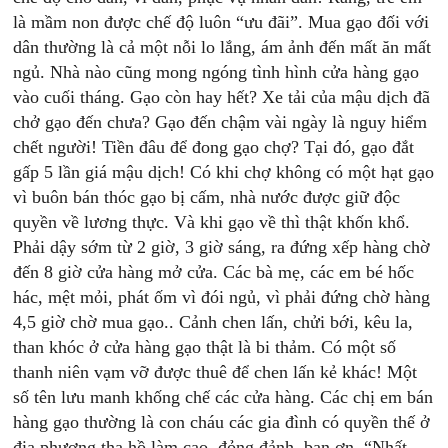
là mầm non được chế độ luôn “ưu đãi”. Mua gạo đối với
dân thường là cả một nỗi lo lắng, ám ảnh đến mất ăn mất
ngủ. Nhà nào cũng mong ngóng tình hình cửa hàng gạo
vào cuối tháng. Gạo còn hay hết? Xe tải của mậu dịch đã
chở gạo đến chưa? Gạo đến chậm vài ngày là nguy hiểm
chết người! Tiền đâu để đong gạo chợ? Tại đó, gạo đắt
gấp 5 lần giá mậu dịch! Có khi chợ không có một hạt gạo
vì buôn bán thóc gạo bị cấm, nhà nước được giữ độc
quyền về lương thực. Và khi gạo về thì thật khốn khổ.
Phải dậy sớm từ 2 giờ, 3 giờ sáng, ra đứng xếp hàng chờ
đến 8 giờ cửa hàng mở cửa. Các bà mẹ, các em bé hốc
hác, mệt mỏi, phát ốm vì đói ngủ, vì phải đứng chờ hàng
4,5 giờ chờ mua gạo.. Cảnh chen lấn, chửi bới, kêu la,
than khóc ở cửa hàng gạo thật là bi thảm. Có một số
thanh niên vạm vỡ được thuê để chen lấn kẻ khác! Một
số tên lưu manh khống chế các cửa hàng. Các chị em bán
hàng gạo thường là con cháu các gia đình có quyền thế ở
địa phương tha hồ làm cao, đỏng đảnh, ban ơn. “Nhất