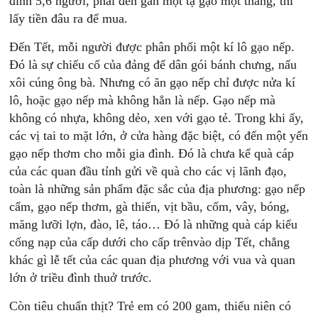
đình 5,6 người, phải đến gần một tạ gạo một tháng, thì
lấy tiền đâu ra để mua.
Đến Tết, mỗi người được phân phối một kí lô gạo nếp.
Đó là sự chiếu cố của đảng để dân gói bánh chưng, nấu
xôi cúng ông bà. Nhưng có ăn gạo nếp chỉ được nửa kí
lô, hoặc gạo nếp mà không hẳn là nếp. Gạo nếp mà
không có nhựa, không dẻo, xen với gạo tẻ. Trong khi ấy,
các vị tai to mặt lớn, ở cửa hàng đặc biệt, có đến một yến
gạo nếp thơm cho mỗi gia đình. Đó là chưa kể quà cáp
của các quan đầu tỉnh gửi về quà cho các vị lãnh đạo,
toàn là những sản phẩm đặc sắc của địa phương: gạo nếp
cẩm, gạo nếp thơm, gà thiến, vịt bầu, cốm, vây, bóng,
măng lưỡi lợn, đào, lê, táo… Đó là những quà cáp kiểu
cống nạp của cấp dưới cho cấp trênvào dịp Tết, chẳng
khác gì lễ tết của các quan địa phương với vua và quan
lớn ở triều đình thuở trước.
Còn tiêu chuẩn thịt? Trẻ em có 200 gam, thiếu niên có