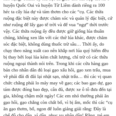
huyện Quốc Oai và huyện Từ Liêm dành riêng ra 100
héc ta cấy lúa dự và tám thơm cho các “cụ. Các thửa
ruộng đặc biệt này được chăm sóc và quản lý đặc biệt, cứ
như ruộng để lấy gạo tế trời và để vua “ngự” thời trước
vậy. Các thửa ruộng ấy đều được giữ giống lúa thuần
chủng, không xen lẫn với các thứ lúa khác, được chăm
sóc đặc biệt, không dùng thuốc trừ sâu… Thời ấy, do
chạy theo năng xuất cao nên khắp nơi lúa quý hiếm đều
bị thay bởi loại lúa kém chất lượng, chỉ trừ có các thửa
ruộng ngoại thành nói trên. Trong khi các cửa hàng gạo
bán cho nhân dân đủ loại gạo xấu hôi, gạo xen trấu, mua
về phải đãi đi đãi lại nhặt sạn, nhặt trấu… thì các vị quan
chức chẳng phải lo mảy may về gạo; các bao gạo dự, gạo
tám được đóng bao đẹp, cân đủ, được xe ô tô đưa đến tại
gia, không chậm một ngày! Các em nhỏ thường phải ăn
gạo hôi, gạo chẳng còn chất bổ, vì bị ẩm, mốc thì các “cụ
ăn gạo thơm, bổ, ngon để luôn giảng giải rằng: Đây là
chế độ cho dân, vì dân, phục vụ nhân dân! Rằng, trẻ em