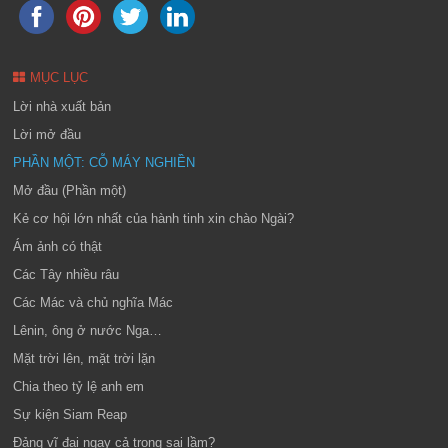
MỤC LỤC
Lời nhà xuất bản
Lời mở đầu
PHẦN MỘT: CỖ MÁY NGHIỀN
Mở đầu (Phần một)
Kẻ cơ hội lớn nhất của hành tinh xin chào Ngài?
Ám ảnh có thật
Các Tây nhiều râu
Các Mác và chủ nghĩa Mác
Lênin, ông ở nước Nga…
Mặt trời lên, mặt trời lặn
Chia theo tỷ lệ anh em
Sự kiện Siam Reap
Đảng vĩ đại ngay cả trong sai lầm?