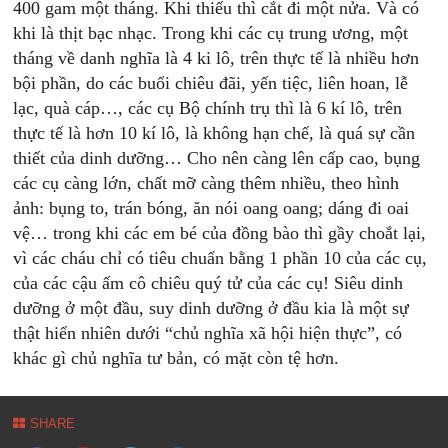
400 gam một tháng. Khi thiếu thì cắt đi một nửa. Và có
khi là thịt bạc nhạc. Trong khi các cụ trung ương, một
tháng về danh nghĩa là 4 ki lô, trên thực tế là nhiều hơn
bội phần, do các buổi chiêu đãi, yến tiệc, liên hoan, lễ
lạc, quà cáp…, các cụ Bộ chính trụ thì là 6 kí lô, trên
thực tế là hơn 10 kí lô, là không hạn chế, là quá sự cần
thiết của dinh dưỡng… Cho nên càng lên cấp cao, bụng
các cụ càng lớn, chất mỡ càng thêm nhiều, theo hình
ảnh: bụng to, trán bóng, ăn nói oang oang; dáng đi oai
vệ… trong khi các em bé của đồng bào thì gầy choắt lại,
vì các cháu chỉ có tiêu chuẩn bằng 1 phần 10 của các cụ,
của các cậu ấm cô chiêu quý tử của các cụ! Siêu dinh
dưỡng ở một đầu, suy dinh dưỡng ở đầu kia là một sự
thật hiển nhiên dưới “chủ nghĩa xã hội hiện thực”, có
khác gì chủ nghĩa tư bản, có mặt còn tệ hơn.
SHARE