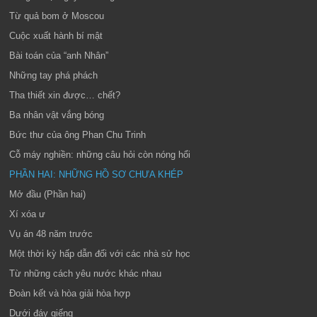
Từ quả bom ở Moscou
Cuộc xuất hành bí mật
Bài toán của “anh Nhân”
Những tay phá phách
Tha thiết xin được… chết?
Ba nhân vật vắng bóng
Bức thư của ông Phan Chu Trinh
Cỗ máy nghiền: những câu hỏi còn nóng hổi
PHẦN HAI: NHỮNG HỒ SƠ CHƯA KHÉP
Mở đầu (Phần hai)
Xí xóa ư
Vụ án 48 năm trước
Một thời kỳ hấp dẫn đối với các nhà sử học
Từ những cách yêu nước khác nhau
Đoàn kết và hòa giải hòa hợp
Dưới đáy giếng