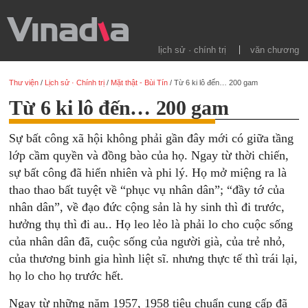
lịch sử · chính trị
văn chương
Thư viện
/
Lịch sử · Chính trị
/
Mặt thật - Bùi Tín
/
Từ 6 ki lô đến… 200 gam
Từ 6 ki lô đến… 200 gam
Sự bất công xã hội không phải gần đây mới có giữa tầng
lớp cầm quyền và đồng bào của họ. Ngay từ thời chiến,
sự bất công đã hiển nhiên và phi lý. Họ mở miệng ra là
thao thao bất tuyệt về “phục vụ nhân dân”; “đầy tớ của
nhân dân”, về đạo đức cộng sản là hy sinh thì đi trước,
hưởng thụ thì đi au.. Họ leo lẻo là phải lo cho cuộc sống
của nhân dân đã, cuộc sống của người già, của trẻ nhỏ,
của thương binh gia hình liệt sĩ. nhưng thực tế thì trái lại,
họ lo cho họ trước hết.
Ngay từ những năm 1957, 1958 tiêu chuẩn cung cấp đã