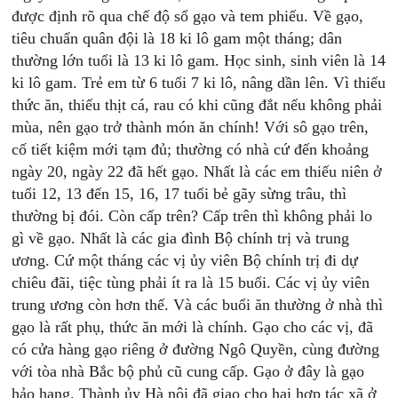
được định rõ qua chế độ sổ gạo và tem phiếu. Về gạo,
tiêu chuẩn quân đội là 18 ki lô gam một tháng; dân
thường lớn tuổi là 13 ki lô gam. Học sinh, sinh viên là 14
ki lô gam. Trẻ em từ 6 tuổi 7 ki lô, nâng dần lên. Vì thiếu
thức ăn, thiếu thịt cá, rau có khi cũng đắt nếu không phải
mùa, nên gạo trở thành món ăn chính! Với sô gạo trên,
cố tiết kiệm mới tạm đủ; thường có nhà cứ đến khoảng
ngày 20, ngày 22 đã hết gạo. Nhất là các em thiếu niên ở
tuổi 12, 13 đến 15, 16, 17 tuổi bẻ gãy sừng trâu, thì
thường bị đói. Còn cấp trên? Cấp trên thì không phải lo
gì về gạo. Nhất là các gia đình Bộ chính trị và trung
ương. Cứ một tháng các vị ủy viên Bộ chính trị đi dự
chiêu đãi, tiệc tùng phải ít ra là 15 buổi. Các vị ủy viên
trung ương còn hơn thế. Và các buổi ăn thường ở nhà thì
gạo là rất phụ, thức ăn mới là chính. Gạo cho các vị, đã
có cửa hàng gạo riêng ở đường Ngô Quyền, cùng đường
với tòa nhà Bắc bộ phủ cũ cung cấp. Gạo ở đây là gạo
hảo hạng. Thành ủy Hà nội đã giao cho hai hợp tác xã ở