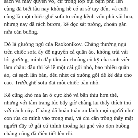
sách và mấy quyền vở, cứ trông lớp bụi bặm phủ lên
cùng đã biết lâu nay không hề có ai sờ tay đến, và cuối
cùng là một chiếc ghế sofa to công kềnh vốn phủ vải hoa,
nhưng nay đã rách bươm, kê dọc sát tường, choán gần
nửa căn buồng.
Đó là giường ngủ của Raxkonikov. Chàng thường ngủ
trên chiếc sofa ấy để nguyên cả quần áo, không trải vải
lót giường, mình đắp tấm áo choàng cũ kỹ của sinh viên
làm chăn: đầu thì kê lê một cái gối nhỏ, bao nhiêu quần
áo, cả sạch lẫn bán, đều nhét cả xuống gối để kê đầu cho
cao. Trướcghế sofa đặt một chiếc bàn nhỏ.
Kể cũng khó mà ăn ở cực khổ và bẩn thỉu hơn thế,
nhưng với tâm trạng lúc bấy giờ chàng lại thấy thích thú
với cảnh nầy. Chàng đã hoàn toàn xa lánh mọi người như
con rùa co mình vào trong mai, và chỉ cần trông thấy mặt
người đầy tớ gái cứ thỉnh thoảng lại ghé vào dọn buồng
chàng cũng đã điên tiết lên rồi.