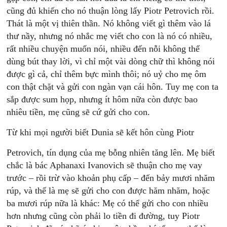
cũng đủ khiến cho nó thuận lòng lấy Piotr Petrovich rồi.
Thát là một vị thiên thần. Nó không viết gì thêm vào lá
thư nầy, nhưng nó nhắc mẹ viết cho con là nó có nhiều,
rất nhiều chuyện muốn nói, nhiều đến nỗi không thể
dùng bút thay lời, vì chỉ một vài dòng chữ thì không nói
được gì cả, chỉ thêm bực mình thôi; nó uỷ cho mẹ ôm
con thật chặt và gửi con ngàn vạn cái hôn. Tuy mẹ con ta
sắp được sum họp, nhưng ít hôm nữa còn được bao
nhiêu tiền, mẹ cũng sẽ cứ gửi cho con.
Từ khi mọi người biết Dunia sẽ kết hôn cùng Piotr
Petrovich, tín dụng của mẹ bỗng nhiên tăng lên. Mẹ biết
chắc là bác Aphanaxi Ivanovich sẽ thuận cho mẹ vay
trước – rồi trừ vào khoản phụ cấp – đến bảy mươi nhăm
rúp, và thế là mẹ sẽ gửi cho con được hăm nhăm, hoặc
ba mươi rúp nữa là khác: Mẹ có thể gửi cho con nhiều
hơn nhưng cũng còn phải lo tiền đi đường, tuy Piotr