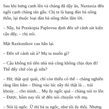
Sau khi bưng canh lên và chàng đã dậy ăn, Naxtaxia đến
ngồi cạnh chàng tán gẫu. Chị ta là hạng đàn bà nông
thôn, lại thuộc loại đàn bà nông thôn lắm lời.
– Nầy, bà Praxkopia Paplovna định đến sở cảnh sát kiện
cậu đấy, – chị nói.
Mặt Raxkonikov cau hẳn lại.
– Đến sở cảnh sát à? Mụ ta muốn gì?
– Cậu không trả tiền nhà mà cũng không chịu dọn đi!
Thế đấy chứ còn gì nữa?
– Hừ, thật quỷ quái, chỉ còn thiếu có thể – chàng nghiến
răng lẩm bấm – Đúng vào lúc nầy thì thật là… trái
khoáy… cho mình… Mụ ấy ngốc quá – chàng nói to lên
– Được, hôm nay tôi sẽ đến nói chuyện với mụ.
– Nói là ngốc. Ừ thì bà ta ngốc, như tôi ấy thôi. Nhưng