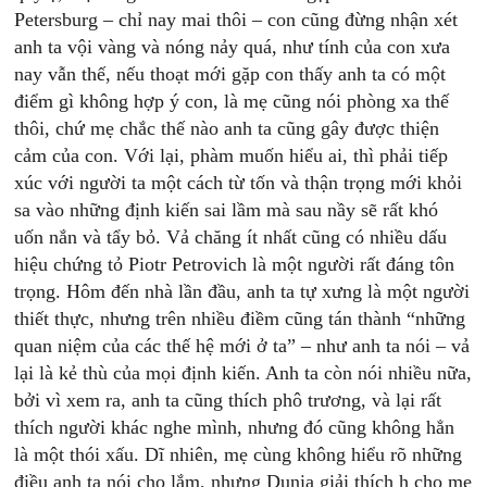
Petersburg – chỉ nay mai thôi – con cũng đừng nhận xét
anh ta vội vàng và nóng nảy quá, như tính của con xưa
nay vẫn thế, nếu thoạt mới gặp con thấy anh ta có một
điểm gì không hợp ý con, là mẹ cũng nói phòng xa thế
thôi, chứ mẹ chắc thế nào anh ta cũng gây được thiện
cảm của con. Với lại, phàm muốn hiểu ai, thì phải tiếp
xúc với người ta một cách từ tốn và thận trọng mới khỏi
sa vào những định kiến sai lầm mà sau nầy sẽ rất khó
uốn nắn và tẩy bỏ. Vả chăng ít nhất cũng có nhiều dấu
hiệu chứng tỏ Piotr Petrovich là một người rất đáng tôn
trọng. Hôm đến nhà lần đầu, anh ta tự xưng là một người
thiết thực, nhưng trên nhiều điềm cũng tán thành “những
quan niệm của các thế hệ mới ở ta” – như anh ta nói – vả
lại là kẻ thù của mọi định kiến. Anh ta còn nói nhiều nữa,
bởi vì xem ra, anh ta cũng thích phô trương, và lại rất
thích người khác nghe mình, nhưng đó cũng không hẳn
là một thói xấu. Dĩ nhiên, mẹ cùng không hiểu rõ những
điều anh ta nói cho lắm, nhưng Dunia giải thích h cho mẹ