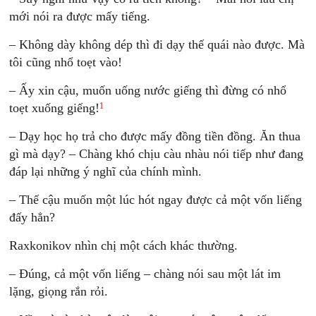
mới nói ra được mấy tiếng.
– Không dày không dép thì đi dạy thế quái nào được. Mà
tôi cũng nhổ toẹt vào!
– Ấy xin cậu, muốn uống nước giếng thì đừng có nhổ
1
toẹt xuống giếng!
– Dạy học họ trả cho được mấy đồng tiền đồng. Ăn thua
gì mà dạy? – Chàng khó chịu càu nhàu nói tiếp như đang
đáp lại những ý nghĩ của chính mình.
– Thế cậu muốn một lúc hót ngay được cả một vốn liếng
đấy hẳn?
Raxkonikov nhìn chị một cách khác thường.
– Đúng, cả một vốn liếng – chàng nói sau một lát im
lặng, giọng rắn rỏi.