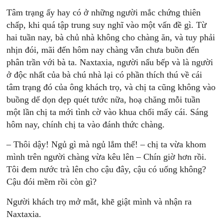
Tâm trạng ấy hay có ở những người mắc chứng thiên
chấp, khi quá tập trung suy nghĩ vào một vấn đề gì. Từ
hai tuần nay, bà chủ nhà không cho chàng ăn, và tuy phải
nhịn đói, mãi đến hôm nay chàng vẫn chưa buồn đến
phân trần với bà ta. Naxtaxia, người nấu bếp và là người
ở độc nhất của bà chú nhà lại có phần thích thú về cái
tâm trạng đó của ông khách trọ, và chị ta cũng không vào
buồng dể dọn dẹp quét tước nữa, hoạ chăng mỗi tuần
một lần chị ta mới tình cờ vào khua chổi mấy cái. Sáng
hôm nay, chính chị ta vào đánh thức chàng.
– Thôi dậy! Ngủ gì mà ngủ lắm thế! – chị ta vừa khom
mình trên người chàng vừa kêu lên – Chín giờ hơn rồi.
Tôi đem nước trà lên cho cậu đây, cậu có uống không?
Cậu đói mềm rồi còn gì?
Người khách trọ mở mắt, khẽ giật mình và nhận ra
Naxtaxia.