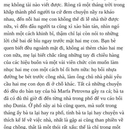
mẹ không tài nào viết được. Ròng rã một tháng trời trong
khắp thành phố người ta cứ đem chuyện nầy ra kháo
nhau, đến nỗi hai mẹ con không thể đi lễ nhà thờ được
nữa, vì đến đâu người ta cũng xì xào bàn tán, nhìn ngó
mình một cách khinh bỉ, thậm chỉ lại còn nói to những
lời chê bai dè bỉu ngay trước mặt hai mẹ con. Bạn bè
quen biết đều ngoảnh mặt đi, không ai thèm chào hai mẹ
con nữa, mẹ lại biết chắc rằng những tay đi chiêu hàng
của các hiệu buôn và một vài viên chức còn muốn làm
nhục hai mẹ con một cách bỉ ổi hơn nữa: họ bôi nhựa
đường be bét trước cồng nhà, làm ông chủ nhà phải yêu
cầu hai mẹ con dọn đi ở chỗ khác. Tất cả những chuyện
đó đều do bàn tay của bà Marfa Petrovna gây ra cả; bà ta
đã có đủ thì giờ đi đến từng nhà trong phố để vu cáo bôi
nhọ Dunia. Ở phố nầy ai bà cũng quen, mà suốt trong
tháng ấy bà ta lại hay ra phố, tính bà ta lại hay chuyện và
thích kể lể về việc nhà, nhất là gặp ai cũng than phiền về
ông chồng, thật là một thói rất xấu; thế là chỉ trong một