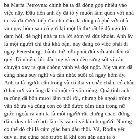
bà Marfa Petrovna: chính bà ta đã đóng góp nhiều vào
việc nầy. Đầu tiên anh ấy đã tỏ ý muốn làm quen với nhà
ta, và đã được tiếp đãi chu đáo đã dùng cà phê với nhà
và ngay hôm sau có gửi lại một lá thư rất lễ độ ngỏ lời
dạm hỏi, đề nghị nhà ta trả lời sớm và dứt khoát. Anh ấy
là một người chí thú khá bận, nay đang có việc phải đi
ngay Petersburg, thành thử mỗi phút đối với anh đều rất
quý. Dĩ nhiên, lúc đầu mẹ và em đều sửng sốt vì câu
chuyện xảy ra quá chóng vánh và đột ngột. Mẹ và em đã
cùng nhau suy nghĩ và cân nhắc suốt cả ngày hôm ấy.
Anh ta là người cẩn trọng và có địa vị chắc chắn, có chân
ở hai nơi và cũng đã có một số vốn riêng. Quả tình anh
ta cũng đã bốn mươi lăm tuổi rồi, nhưng bề ngoài trông
vẫn dễ ưa và cũng còn có thể được cảm tình trong nữ
giới; ngoài ra anh ta là một người rất chững chạc, đứng
đắn, duy chỉ có hơi lầm lỳ và có vẻ khinh người. Nhưng
có thể đó chỉ là cảm giác ban đầu thôi. Và, Rodia yêu
quý ạ, mẹ cũng báo trước là khi con gặp anh ta ở