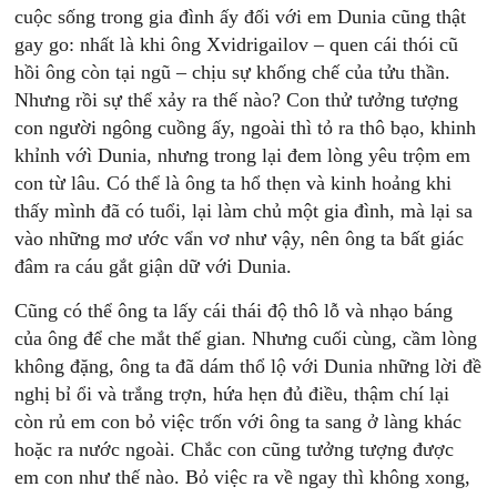
cuộc sống trong gia đình ấy đối với em Dunia cũng thật
gay go: nhất là khi ông Xvidrigailov – quen cái thói cũ
hồi ông còn tại ngũ – chịu sự khống chế của tửu thần.
Nhưng rồi sự thể xảy ra thế nào? Con thử tưởng tượng
con người ngông cuồng ấy, ngoài thì tỏ ra thô bạo, khinh
khỉnh vớì Dunia, nhưng trong lại đem lòng yêu trộm em
con từ lâu. Có thể là ông ta hổ thẹn và kinh hoảng khi
thấy mình đã có tuổi, lại làm chủ một gia đình, mà lại sa
vào những mơ ước vẩn vơ như vậy, nên ông ta bất giác
đâm ra cáu gắt giận dữ với Dunia.
Cũng có thể ông ta lấy cái thái độ thô lỗ và nhạo báng
của ông để che mắt thế gian. Nhưng cuối cùng, cầm lòng
không đặng, ông ta đã dám thổ lộ với Dunia những lời đề
nghị bỉ ổi và trắng trợn, hứa hẹn đủ điều, thậm chí lại
còn rủ em con bỏ việc trốn với ông ta sang ở làng khác
hoặc ra nước ngoài. Chắc con cũng tưởng tượng được
em con như thế nào. Bỏ việc ra về ngay thì không xong,