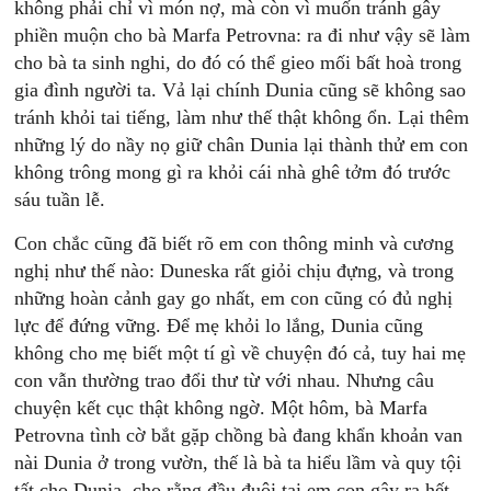
không phải chỉ vì món nợ, mà còn vì muốn tránh gây
phiền muộn cho bà Marfa Petrovna: ra đi như vậy sẽ làm
cho bà ta sinh nghi, do đó có thể gieo mối bất hoà trong
gia đình người ta. Vả lại chính Dunia cũng sẽ không sao
tránh khỏi tai tiếng, làm như thế thật không ổn. Lại thêm
những lý do nầy nọ giữ chân Dunia lại thành thử em con
không trông mong gì ra khỏi cái nhà ghê tởm đó trước
sáu tuần lễ.
Con chắc cũng đã biết rõ em con thông minh và cương
nghị như thế nào: Duneska rất giỏi chịu đựng, và trong
những hoàn cảnh gay go nhất, em con cũng có đủ nghị
lực để đứng vững. Để mẹ khỏi lo lắng, Dunia cũng
không cho mẹ biết một tí gì về chuyện đó cả, tuy hai mẹ
con vẫn thường trao đổi thư từ với nhau. Nhưng câu
chuyện kết cục thật không ngờ. Một hôm, bà Marfa
Petrovna tình cờ bắt gặp chồng bà đang khẩn khoản van
nài Dunia ở trong vườn, thế là bà ta hiểu lầm và quy tội
tất cho Dunia, cho rằng đầu đuôi tại em con gây ra hết.