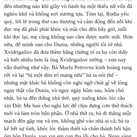
đến nhường nào khi giầy vò hành hạ một thiếu nữ vốn đã
nghèo khổ và không nơi nương tựa. Tóm lại, Rodia yêu
quý, lời lẽ trong thư cao thượng và cảm động đến nỗi khi
đọc mẹ đã phải phát khóc và mãi cho đến bây giờ, mỗi
khi đọc lại, mẹ cũng không sao cầm được nước mắt. Hơn
nữa, để minh oan cho Dunia, những người tôi tớ nhà
Xvidrigailov đã đưa thêm bằng chứng tỏ ra họ còn thấy
và biết nhiều hơn là ông Xvidrigailov tưởng – xưa nay
vẫn thường như vậy. Bà Marfa Petrovna kinh hoàng rụng
rời và lại “bị một đòn trí mạng nữa” bà ta nói thế –
nhưng mặt khác bà không còn nghi ngờ chút gì về lòng
ngay thật của Dunia, và ngay ngày hôm sau, hôm chủ
nhật, bà ta đến thẳng nhà thờ, quỳ xuống khóc lóc cầu
xin Đức Mẹ ban cho nghị lực để chịu đựng cơn thử thách
mới và làm tròn bổn phận. Ở nhà thờ ra, bà đi thẳng một
mạch đến gặp mẹ và em, không ghé vào nhà ai cả; bà ta
kể hết sự tình, khóc lóc thảm thiết và chân thành hối hận
ôm hôn Dunia, van xin em con tha lỗi cho bà. Ngay sáng