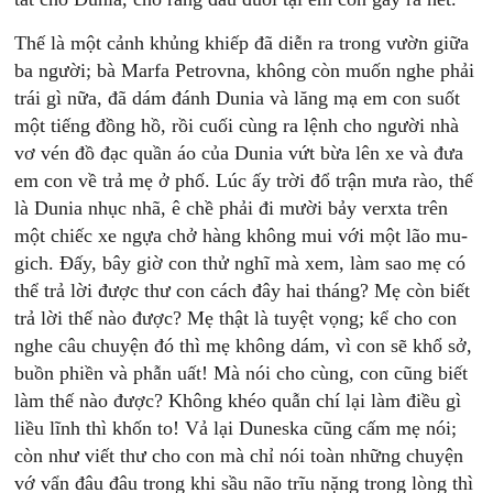
Thế là một cảnh khủng khiếp đã diễn ra trong vườn giữa
ba người; bà Marfa Petrovna, không còn muốn nghe phải
trái gì nữa, đã dám đánh Dunia và lăng mạ em con suốt
một tiếng đồng hồ, rồi cuối cùng ra lệnh cho người nhà
vơ vén đồ đạc quần áo của Dunia vứt bừa lên xe và đưa
em con về trả mẹ ở phố. Lúc ấy trời đổ trận mưa rào, thế
là Dunia nhục nhã, ê chề phải đi mười bảy verxta trên
một chiếc xe ngựa chở hàng không mui với một lão mu-
gich. Đấy, bây giờ con thử nghĩ mà xem, làm sao mẹ có
thể trả lời được thư con cách đây hai tháng? Mẹ còn biết
trả lời thế nào được? Mẹ thật là tuyệt vọng; kể cho con
nghe câu chuyện đó thì mẹ không dám, vì con sẽ khổ sở,
buồn phiền và phẫn uất! Mà nói cho cùng, con cũng biết
làm thế nào được? Không khéo quẫn chí lại làm điều gì
liều lĩnh thì khốn to! Vả lại Duneska cũng cấm mẹ nói;
còn như viết thư cho con mà chỉ nói toàn những chuyện
vớ vẩn đâu đâu trong khi sầu não trĩu nặng trong lòng thì