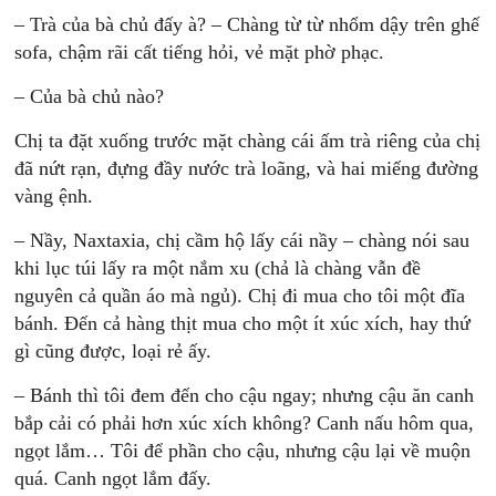
– Trà của bà chủ đấy à? – Chàng từ từ nhổm dậy trên ghế
sofa, chậm rãi cất tiếng hỏi, vẻ mặt phờ phạc.
– Của bà chủ nào?
Chị ta đặt xuống trước mặt chàng cái ấm trà riêng của chị
đã nứt rạn, đựng đầy nước trà loãng, và hai miếng đường
vàng ệnh.
– Nầy, Naxtaxia, chị cầm hộ lấy cái nầy – chàng nói sau
khi lục túi lấy ra một nắm xu (chả là chàng vẫn đề
nguyên cả quần áo mà ngủ). Chị đi mua cho tôi một đĩa
bánh. Đến cả hàng thịt mua cho một ít xúc xích, hay thứ
gì cũng được, loại rẻ ấy.
– Bánh thì tôi đem đến cho cậu ngay; nhưng cậu ăn canh
bắp cải có phải hơn xúc xích không? Canh nấu hôm qua,
ngọt lắm… Tôi để phần cho cậu, nhưng cậu lại về muộn
quá. Canh ngọt lắm đấy.