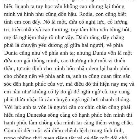
hiểu là anh ta tuy học vấn không cao nhưng lại thông
minh và hình như cũng đôn hậu. Rodia, con cũng biết
tính em con đấy. Nó là một, đứa có nghị lực, có lương
tri, kiên nhẫn và cao thượng, tuy tâm hồn vốn bồng bột,
mẹ đã nghiệm thấy rõ như vậy. Đành rằng đây chẳng
phải là chuyện yêu đương gì giữa hai người, về phía
Dunia cũng như về phía anh ta; nhưng Dunia vốn là một
đứa con gái thông minh, cao thượng như một vị thiên
thần, tự xác định cho mình bổn phận đem lại hạnh phúc
cho chồng nên về phía anh ta, anh ta cũng quan tâm săn
sóc đến hạnh phúc của vợ, mà điều đó thì hiện nay mẹ và
em hầu như không có lý do gì để nghi ngờ cả, tuy cũng
phải thừa nhận là câu chuyện ngã ngũ hơi nhanh chóng.
Với lại: anh ta vốn là người căn cơ chín chắn cũng phải
hiểu rằng Duneska sống càng có hạnh phúc bên mình thì
hạnh phúc làm chồng của mình lại càng thêm vững chấc.
Còn nói đến một vài điểm chênh lệch trong tính tình,
trong những thói quen riêng tây và cả đến một đôi chỗ