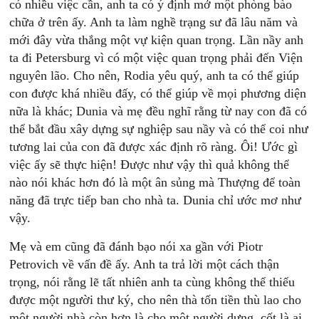
có nhiều việc cần, anh ta có ý định mở một phòng bào
chữa ở trên ấy. Anh ta làm nghề trạng sư đã lâu năm và
mới đây vừa thắng một vự kiện quan trọng. Lần nầy anh
ta đi Petersburg vì có một việc quan trọng phải đến Viện
nguyên lão. Cho nên, Rodia yêu quý, anh ta có thể giúp
con được khá nhiều đấy, có thể giúp về mọi phương diện
nữa là khác; Dunia và mẹ đều nghĩ rằng từ nay con đã có
thể bắt đầu xây dựng sự nghiệp sau nầy và có thể coi như
tương lai của con đã được xác định rõ ràng. Ôi! Ước gì
việc ấy sẽ thực hiện! Được như vậy thì quả không thể
nào nói khác hơn đó là một ân sủng mà Thượng để toàn
năng đã trực tiếp ban cho nhà ta. Dunia chỉ ước mơ như
vậy.
Mẹ và em cũng đã đánh bạo nói xa gần với Piotr
Petrovich về vấn đề ấy. Anh ta trả lời một cách thận
trọng, nói rằng lẽ tất nhiên anh ta cùng không thể thiếu
được một người thư ký, cho nên thà tốn tiền thù lao cho
một người nhà còn hơn là cho một người dưng, cốt là ai