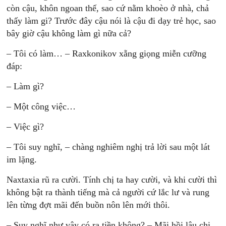
còn cậu, khôn ngoan thế, sao cứ nằm khoèo ở nhà, chả
thấy làm gi? Trước đây cậu nói là cậu đi dạy trẻ học, sao
bây giờ cậu không làm gì nữa cả?
– Tôi có làm… – Raxkonikov xẵng giọng miễn cưỡng
đáp:
– Làm gì?
– Một công việc…
– Việc gì?
– Tôi suy nghĩ, – chàng nghiêm nghị trả lời sau một lát
im lặng.
Naxtaxia rũ ra cười. Tính chị ta hay cười, và khi cười thì
không bật ra thành tiếng mà cả người cứ lắc lư và rung
lên từng đợt mãi đến buồn nôn lên mới thôi.
– Suy nghĩ như vậy có ra tiền không? – Mãi hồi lâu chị