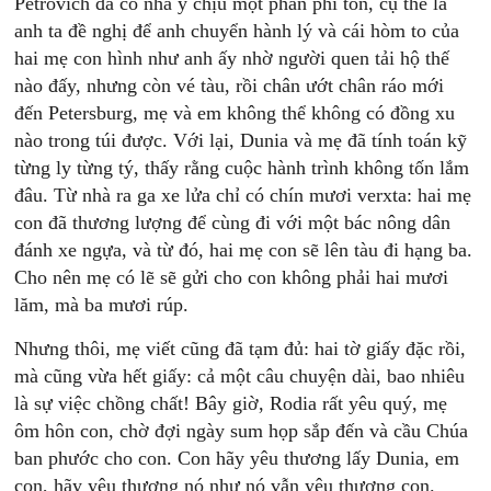
Petrovich đã có nhã ý chịu một phần phí tổn, cụ thể là
anh ta đề nghị để anh chuyển hành lý và cái hòm to của
hai mẹ con hình như anh ấy nhờ người quen tải hộ thế
nào đấy, nhưng còn vé tàu, rồi chân ướt chân ráo mới
đến Petersburg, mẹ và em không thể không có đồng xu
nào trong túi được. Với lại, Dunia và mẹ đã tính toán kỹ
từng ly từng tý, thấy rằng cuộc hành trình không tốn lắm
đâu. Từ nhà ra ga xe lửa chỉ có chín mươi verxta: hai mẹ
con đã thương lượng để cùng đi với một bác nông dân
đánh xe ngựa, và từ đó, hai mẹ con sẽ lên tàu đi hạng ba.
Cho nên mẹ có lẽ sẽ gửi cho con không phải hai mươi
lăm, mà ba mươi rúp.
Nhưng thôi, mẹ viết cũng đã tạm đủ: hai tờ giấy đặc rồi,
mà cũng vừa hết giấy: cả một câu chuyện dài, bao nhiêu
là sự việc chồng chất! Bây giờ, Rodia rất yêu quý, mẹ
ôm hôn con, chờ đợi ngày sum họp sắp đến và cầu Chúa
ban phước cho con. Con hãy yêu thương lấy Dunia, em
con, hãy yêu thương nó như nó vẫn yêu thương con.