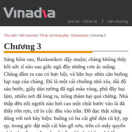
lịch sử · chính trị
văn chương
Thư viện
/
Văn chương
/
Tội ác và trừng phạt - Dostoevsky
/
Chương 3
Chương 3
Sáng hôm sau, Raxkonikov dậy muộn; chàng không thấy
hồi sức tí nào sau giấc ngủ đầy những cơn ác mộng.
Chàng đâm ra cau có bực bội, và hằn học nhìn căn buồng
lụp xụp của chàng. Đó là một cái chuồng nhỏ xíu, dài độ
sáu bước, giấy dán tường đã ngả màu vàng, phủ đầy bụi
lặm, nhiều nơi đã long ra, trông thảm hại quá chừng. Nhà
thấp đến nỗi người nào hơi cao một chút bước vào là đã
thấy rờn rợn, cứ lo cộc đầu vào trần. Đồ đạc thật xứng
đáng với nơi bày biện: buồng có ba cái ghế dựa cũ kỹ, ọp
ẹp, trong góc đặt một cái bàn gỗ sơn, trên có mấy quyển