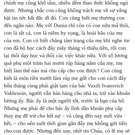
chính mẹ cũng khổ tâm, nhiều đêm thao thức không ngủ
được. Nhưng chắc con cũng không trách mẹ về sự vắng
bặt tin tức bất đắc dĩ đó. Con cũng biết mẹ thương con
đến ngần nào. Mẹ với Dunia chỉ còn có con nữa mà thỏi,
con là tất cả, con là niềm hy vọng, là hoài bão của mẹ
của em. Con có biết chăng tâm trạng của mẹ khi nghe tin
con đã bỏ học cách đây mấy tháng vì thiếu tiền, rồi con
lại thôi dạy học và thôi các việc khác nữa. Với số lương
quả phụ một trăm hai mươi rúp hàng năm của mẹ, mẹ
biết làm thế nào mà chu cấp cho con được? Con cũng
biết là món tiền mười lăm rúp mẹ gửi cho con cách đây
bốn tháng cùng phải giật tạm của bác Vaxili Ivanovich
Vakhrusin, người vẫn bán hàng cho nhà ta, trừ vào khoản
lương ấy. Bác ấy là một người tốt, trước là bạn của bố.
Nhưng mẹ phải để cho bác ấy lĩnh dần khoản phụ cấp
thay mẹ để trừ cho hết nợ – và cũng đến nay mới vừa
hết, – cho nên suốt thời gian gần đây mẹ không gửi tiền
cho con được. Nhưng đến nay, nhờ ơn Chúa, có lẽ mẹ sẽ