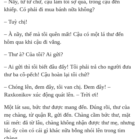
– Nầy, từ từ chừ, cậu làm tôi sợ quá, trông cậu đến
khiếp. Có phải đi mua bánh nữa không?
– Tuỳ chị!
– À nầy, thế mà tôi quên mất! Cậu có một lá thư đến
hôm qua khi cậu đi vắng.
– Thư à? Của tôi? Ai gửi?
– Ai gửi thì tôi biết đâu đấy! Tôi phải trả cho người đưa
thư ba cô-pếch! Cậu hoàn lại tôi chứ?
– Chóng lên, đem đây, tôi van chị. Đem đây! –
Raxkonikov xúc động quát lên. – Trời ơi!
Một lát sau, bức thư được mang đến. Đúng rồi, thư của
mẹ chàng, từ quận R, gửi đến. Chàng cầm bức thư, mặt
tái mét: đã từ lâu, chàng không nhận được thư mẹ, nhưng
lúc ấy còn có cái gì khác nữa bỗng nhói lên trong tim
chàng.