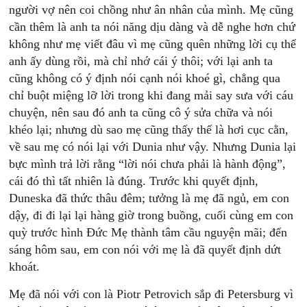
người vợ nên coi chồng như ân nhân của mình. Mẹ cũng
cần thêm là anh ta nói năng dịu dàng và dễ nghe hơn chứ
không như mẹ viết đâu vì mẹ cũng quên những lời cụ thể
anh ấy dùng rồi, mà chỉ nhớ cái ý thôi; với lại anh ta
cũng không có ý định nói cạnh nói khoé gì, chẳng qua
chỉ buột miệng lỡ lời trong khi đang mải say sưa với cáu
chuyện, nên sau đó anh ta cũng cô ý sửa chữa và nói
khéo lại; nhưng dù sao mẹ cũng thấy thế là hơi cục cằn,
về sau mẹ có nói lại với Dunia như vậy. Nhưng Dunia lại
bực mình trả lời rằng “lời nói chưa phải là hành động”,
cái đó thì tất nhiên là đúng. Trước khi quyết định,
Duneska đã thức thâu đêm; tưởng là mẹ đã ngủ, em con
dậy, đi đi lại lại hàng giờ trong buồng, cuối cùng em con
quỳ trước hình Đức Mẹ thành tâm cầu nguyện mãi; đến
sáng hôm sau, em con nói với mẹ là đã quyết định dứt
khoát.
Mẹ đã nói với con là Piotr Petrovich sắp đi Petersburg vì