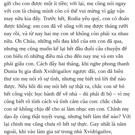
gửi cho con được một ít tiền; với lại, mẹ cũng nói ngay
với con là chúng mình còn có thể vui mừng vì gặp vận
may nữa kia đấy. Trước hết, Rodia yêu quý, con có đoán
được không: em con đã về sống với mẹ được tháng rưỡi
nay rồi, và từ nay hai mẹ con sẽ không còn phải xa nhau
nữa. Ơn Chúa, những nỗi đau khổ của em con đã qua,
nhưng mẹ cũng muốn kể lại hết đầu đuôi câu chuyện để
con hiểu rõ những điều mà cho đến nay mẹ và em vẫn
phải giấu con. Cách đây hai tháng, khi nghe phong thanh
Dunia bị gia đình Xvidrigailov ngược đãi, con đã biên
thư xin mẹ nói rõ sự tình, nhưng mẹ biết trả lời thế nào
được. Nếu hồi đó mẹ nói hết sự thật ra, chắc con sẽ bỏ
hết công việc học hành để về nhà – dù phải đi bộ – vì mẹ
cũng biết rõ tính cách và tình cảm của con: chắc chắn
con sẽ không chịu để cho ai làm nhục em con. Chính mẹ
dạo ấy cùng thật tuyệt vọng, nhưng biết làm thế nào? Với
lại chinh mẹ cũng chưa rõ hết sự thực. Gay nhất là năm
ngoái, khi vào làm gia sư trong nhà Xvidrigailov,