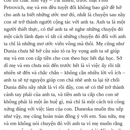
con tin chắc như vậy – Tất nhiên, trước mặt Piotr
Petrovich, mẹ và em đều tuyệt đối không bao giờ đề hở
cho anh ta biết những ước mơ đó, nhất là chuyện sau nầy
con sẽ trở thành người cộng tác với anh ta. Anh ta là một
người thiết thực, có thể anh ta sẽ nghe những chuyện đó
một cách lãnh đạm vì tất cả những chuyện đó đối với anh
ta chỉ là những mơ ước viển vông mà thôi. Mẹ cũng như
Dunia chưa hề hở câu nào tỏ ra hy vọng anh ta sẽ giúp
mẹ và em con cấp tiền cho con theo học hết đại học. Sở
dĩ mẹ và em chưa nói đến trước hết là vì việc ấy rồi tất
nhiên sẽ đến và chắc chắn – không cần nhiều lời vô ích –
anh ta sẽ tự nguyện giúp con chá nhẽ anh ta lại từ chối
Dunia điều nầy nhất là vì rồi đây, con sẽ có thể trở thành
cánh tay phải của anh ta, và tiền anh ta cấp cho con sẽ
không phải là một ân huệ gì, mà chỉ là một cách trả công
xứng đáng với việc làm của con. Duneska muốn thu xếp
như vậy, mẹ cũng hoàn toàn đồng ý với em. Sau nữa, mẹ
và em không nói chuyện đó với anh ta vì mẹ muốn rằng