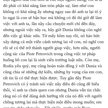
đó phải có khả năng làm tròn phận sự, làm như con
không có khả năng ấy nhưng ngay sau đó anh ta lại tỏ ý
lo ngại là con sẽ bận học mà không có đủ thì giờ để làm
việc với anh ta, lần nầy câu chuyện mới chỉ đến đảy,
nhưng ngoài việc nầy ra, bây giờ Dunia không còn nghĩ
đến việc gì khác nữa. Từ mấy hôm nay rồi, nó háo hức
xây dựng cả một viễn cảnh tương lai về con, nó nghĩ con
rồi sẽ có thể trở thành người giup việc, hơn nữa, người
cộng tác của Piotr Petrovich trong công việc tư pháp
huống hồ con lại là sinh viên trường luật nữa. Còn mẹ,
Rodia yêu quý, mẹ cũng hoàn toàn đồng ý với Dunia và
cũng chia sẻ những dự kiến, những hy vọng của em con,
rất tin là có thể thực hiện được. Tuy gần đây Piotr
Petrovich có ý tránh nói việc nầy điều đó cũng dề hiểu
thôi, vì anh ta chưa quen con nhưng Dunia vẫn tin chắc
rằng nó có thể dùng ảnh hưởng tốt của nó đối với người
chồng tương lai mà thực hiện một điều mong muốn; em