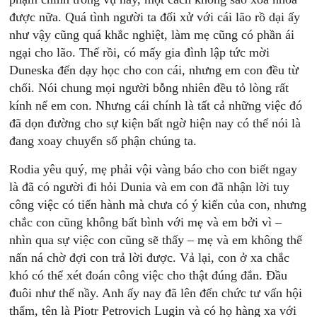
được nữa. Quá tình người ta đối xử với cái lão rồ dại ấy
như vậy cũng quá khắc nghiệt, làm mẹ cũng có phần ái
ngại cho lão. Thế rồi, có mấy gia đình lập tức mời
Duneska đến dạy học cho con cái, nhưng em con đều từ
chối. Nói chung mọi người bỗng nhiên đều tỏ lòng rất
kính nể em con. Nhưng cái chính là tất cả những việc đó
đã dọn đường cho sự kiện bất ngờ hiện nay có thể nói là
đang xoay chuyển số phận chúng ta.
Rodia yêu quý, mẹ phải vội vàng báo cho con biết ngay
là đã có người đi hỏi Dunia và em con đã nhận lời tuy
công việc có tiến hành mà chưa có ý kiến của con, nhưng
chắc con cũng không bất bình với mẹ và em bởi vì –
nhìn qua sự việc con cũng sẽ thấy – mẹ và em không thế
nấn ná chờ đợi con trả lời được. Vả lại, con ở xa chắc
khó có thể xét đoán công việc cho thật đúng đắn. Đầu
đuôi như thế nầy. Anh ấy nay đã lên đến chức tư vấn hội
thẩm, tên là Piotr Petrovich Lugin và có họ hàng xa với