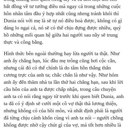
bất đồng về tư tưởng điều mà ngay cả trong những cuộc
hôn nhân tâm đầu ý hợp nhất cũng nhrng tránh khỏi thì
Dunia nói với mẹ là sẽ tự nó điều hoà được, không có gì
đáng lo ngại cả, nó sẽ có thể chịu đựng được nhiều, quý
hồ những mối quan hệ giữa hai người sau nầy sẽ trung
thực và công bằng.
Hình thức bên ngoài thường hay lừa người ta thật. Như
anh ấy chẳng hạn, lúc đầu mẹ trông cũng hơi cộc cằn,
nhưng cái đó có thể chính là do tâm hồn thẳng thắn
cương trực của anh ta; chắc chắn là như vậy. Như hỏm
anh ấy đến thăm nhà ta lần thứ hai chẳng hạn, sau khi lời
cầu hôn của anh ta được chấp nhận, trong câu chuyện
anh ta có nói rằng ngay từ trước khi quen biết Dunia, anh
ta đã có ý định sẽ cưới một cô vợ thật thà lương thiện,
nhưng không có của hồi môn, và nhất định phải là người
đã từng chịu cảnh khốn cùng vì anh ta nói – người chồng
không được nhờ cậy chút gì của vợ, mà tốt hơn nhiều là