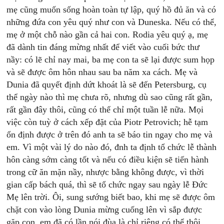
mẹ cũng muốn sống hoàn toàn tự lập, quý hồ đủ ăn và có
những đứa con yêu quý như con và Duneska. Nếu có thể,
mẹ ở một chỗ nào gần cả hai con. Rodia yêu quý ạ, mẹ
đã dành tin đáng mừng nhất để viết vào cuối bức thư
nầy: có lẽ chỉ nay mai, ba mẹ con ta sẽ lại được sum họp
và sẽ được ôm hôn nhau sau ba năm xa cách. Mẹ và
Dunia đã quyết định dứt khoát là sẽ đến Petersburg, cụ
thể ngày nào thì mẹ chưa rõ, nhưng dù sao cũng rất gần,
rất gần đây thôi, cũng có thể chỉ một tuần lễ nữa. Mọi
việc còn tuỳ ở cách xếp đặt của Piotr Petrovich; hễ tạm
ổn định được ở trên đó anh ta sẽ báo tin ngay cho mẹ và
em. Vì một vài lý do nào đó, đnh ta định tổ chức lễ thành
hôn càng sớm càng tốt và nếu có điều kiện sẽ tiến hành
trong cữ ăn mặn nầy, nhược bằng không được, vì thời
gian cấp bách quá, thì sẽ tổ chức ngay sau ngày lễ Đức
Mẹ lên trời. Ôi, sung sướng biết bao, khi mẹ sẽ được ôm
chặt con vào lòng Dunia mừng cuống lên vì sắp được
gặp con, em đã có lần nói đùa là chỉ riêng có thể thôi,