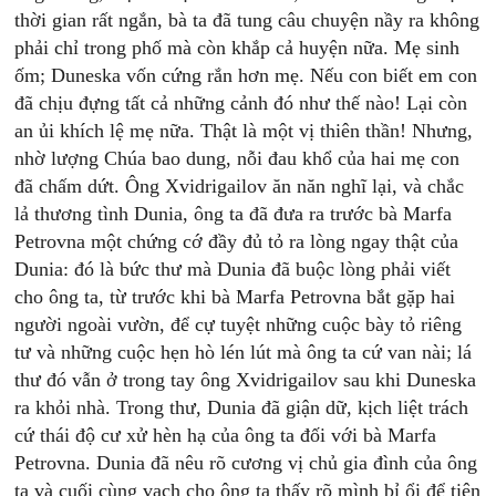
thời gian rất ngắn, bà ta đã tung câu chuyện nầy ra không
phải chỉ trong phố mà còn khắp cả huyện nữa. Mẹ sinh
ốm; Duneska vốn cứng rắn hơn mẹ. Nếu con biết em con
đã chịu đựng tất cả những cảnh đó như thế nào! Lại còn
an ủi khích lệ mẹ nữa. Thật là một vị thiên thần! Nhưng,
nhờ lượng Chúa bao dung, nỗi đau khổ của hai mẹ con
đã chấm dứt. Ông Xvidrigailov ăn năn nghĩ lại, và chắc
lả thương tình Dunia, ông ta đã đưa ra trước bà Marfa
Petrovna một chứng cớ đầy đủ tỏ ra lòng ngay thật của
Dunia: đó là bức thư mà Dunia đã buộc lòng phải viết
cho ông ta, từ trước khi bà Marfa Petrovna bắt gặp hai
người ngoài vườn, để cự tuyệt những cuộc bày tỏ riêng
tư và những cuộc hẹn hò lén lút mà ông ta cứ van nài; lá
thư đó vẫn ở trong tay ông Xvidrigailov sau khi Duneska
ra khỏi nhà. Trong thư, Dunia đã giận dữ, kịch liệt trách
cứ thái độ cư xử hèn hạ của ông ta đối với bà Marfa
Petrovna. Dunia đã nêu rõ cương vị chủ gia đình của ông
ta và cuối cùng vạch cho ông ta thấy rõ mình bỉ ổi để tiện