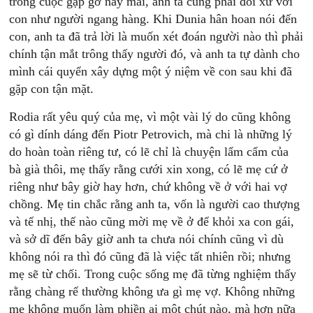
trong cuộc gặp gỡ nay mai, anh ta cũng phải đối xử với
con như người ngang hàng. Khi Dunia hân hoan nói đến
con, anh ta đã trả lời là muốn xét đoán người nào thì phải
chính tận mắt trông thấy người đó, và anh ta tự dành cho
mình cái quyển xây dựng một ý niệm về con sau khi đã
gặp con tận mặt.
Rodia rất yêu quý của mẹ, vì một vài lý do cũng không
có gì dính dáng đến Piotr Petrovich, mà chi là những lý
do hoàn toàn riêng tư, có lẽ chỉ là chuyện lẩm cẩm của
bà già thôi, mẹ thấy rằng cưới xin xong, có lẽ mẹ cứ ở
riêng như bây giờ hay hơn, chứ không về ở với hai vợ
chồng. Mẹ tin chắc rằng anh ta, vốn là người cao thượng
và tế nhị, thế nào cũng mời mẹ về ở để khỏi xa con gái,
và sở dĩ đến bây giờ anh ta chưa nói chính cũng vì dù
không nói ra thì đó cũng đã là việc tất nhiên rồi; nhưng
mẹ sẽ từ chối. Trong cuộc sống mẹ đã từng nghiệm thấy
rằng chàng rể thường không ưa gì mẹ vợ. Không những
mẹ không muốn làm phiền ai một chút nào, mà hơn nữa