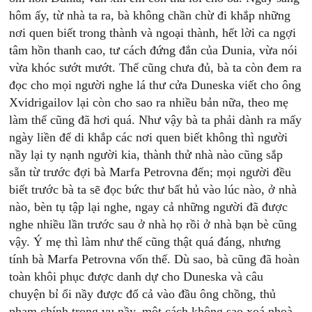
hôm ấy, từ nhà ta ra, bà không chần chừ đi khắp những
nơi quen biết trong thành và ngoại thành, hết lời ca ngợi
tâm hồn thanh cao, tư cách đứng đắn của Dunia, vừa nói
vừa khóc sướt mướt. Thế cũng chưa đủ, bà ta còn đem ra
đọc cho mọi người nghe lá thư cửa Duneska viết cho ông
Xvidrigailov lại còn cho sao ra nhiều bản nữa, theo mẹ
làm thế cũng đã hơi quá. Như vậy bà ta phải dành ra mấy
ngày liền để di khắp các nơi quen biết không thì người
nầy lại ty nạnh người kia, thành thử nhà nào cũng sắp
sẵn từ trước đợi bà Marfa Petrovna đến; mọi người đều
biết trước bà ta sẽ đọc bức thư bất hủ vào lúc nào, ở nhà
nào, bèn tụ tập lại nghe, ngay cả những người đã được
nghe nhiều lần trước sau ở nhà họ rồi ở nhà bạn bè cũng
vậy. Ý mẹ thì làm như thế cũng thật quá đáng, nhưng
tính bà Marfa Petrovna vốn thế. Dù sao, bà cũng đã hoàn
toàn khôi phục được danh dự cho Duneska và câu
chuyện bỉ ổi nầy được đổ cả vào đầu ông chồng, thủ
phạm chính trong vụ nầy, một cách không sao xoá nhoà