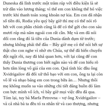
Duneska đã lĩnh trước một trăm rúp với điều kiện là sẽ
trừ dần vào lương tháng; vì thế em con không thể bỏ việc
trước khi thanh toán xong khoản nợ kia. Em con đã nhận
số tiền đó, Rodia yêu quý bây giờ thì mẹ có thể nói rõ
hết với con phần chính cũng là để có thể gửi cho con sáu
mươi rúp mà năm ngoái con rất cần. Mẹ và em đã nói
dối con rằng đó là tiền của Dunia dành dụm từ trước;
nhưng không phải thế đâu – Bây giờ mẹ có thể nói hết sự
thật cho con nghe vì nhờ ơn Chúa, sự thể đã biến chuyển
đột ngột rồi, nay đã khả quan hơn, với lại cũng để con
thấy Dunia thương con biết ngần nào và để con hiểu rõ
hơn tấm lòng vô giá của em con. Quả tình lúc đầu ông
Xvidrigailov đã đối xử thô bạo với em con, ông ta lại còn
vô lễ và nhạo báng em con trong bữa ăn… Nhưng thôi
mẹ không muốn sa vào những chi tiết đáng buồn đó làm
con bực mình vô ích, vì bây giờ mọi việc đều đã qua.
Tóm lại, tuy bà Marfa Petrovna – vợ ông Xvidrigailov –
và cả nhà bà ta đều tó ra nhân từ và cao thượng, nhưng