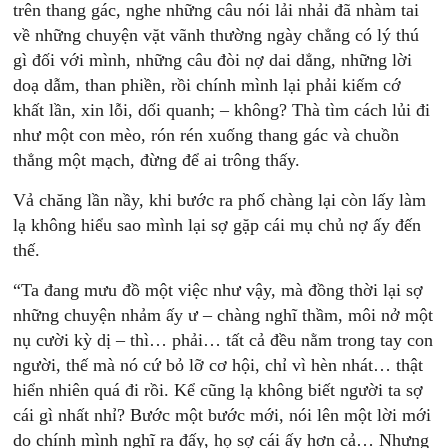
trên thang gác, nghe những câu nói lải nhải đã nhàm tai
về những chuyện vặt vãnh thường ngày chẳng có lý thú
gì đối với mình, những câu đòi nợ dai dẳng, những lời
doạ dẫm, than phiền, rồi chính mình lại phải kiếm cớ
khất lần, xin lỗi, dối quanh; – không? Thà tìm cách lủi đi
như một con mèo, rón rén xuống thang gác và chuồn
thẳng một mạch, đừng để ai trông thấy.
Vả chăng lần nầy, khi bước ra phố chàng lại còn lấy làm
lạ không hiểu sao mình lại sợ gặp cái mụ chủ nợ ấy đến
thế.
“Ta đang mưu đồ một việc như vậy, mà đồng thời lại sợ
những chuyện nhảm ấy ư – chàng nghĩ thầm, môi nở một
nụ cười kỳ dị – thì… phải… tất cả đều nằm trong tay con
người, thế mà nó cứ bỏ lỡ cơ hội, chỉ vì hèn nhát… thật
hiển nhiên quá đi rồi. Kể cũng lạ không biết người ta sợ
cái gì nhất nhỉ? Bước một bước mới, nói lên một lời mới
do chính mình nghĩ ra đấy, họ sợ cái ấy hơn cả… Nhưng