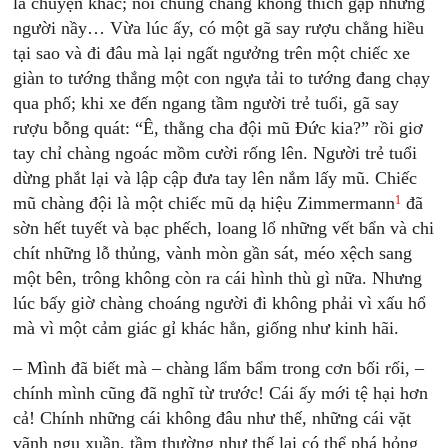
là chuyện khác; nói chung chàng không thích gặp những
người nầy… Vừa lúc ấy, có một gã say rượu chẳng hiều
tại sao và đi đâu mà lại ngất ngưởng trên một chiếc xe
giàn to tướng thắng một con ngựa tải to tướng đang chạy
qua phố; khi xe đến ngang tầm người trẻ tuổi, gã say
rượu bỗng quát: “Ê, thằng cha đội mũ Đức kia?” rồi giơ
tay chỉ chàng ngoác mồm cười rống lên. Người trẻ tuổi
dừng phắt lại và lập cập đưa tay lên nắm lấy mũ. Chiếc
1
mũ chàng đội là một chiếc mũ dạ hiệu Zimmermann
đã
sờn hết tuyết và bạc phếch, loang lổ những vết bẩn và chi
chít những lỗ thủng, vành mòn gần sát, méo xệch sang
một bên, trông không còn ra cái hình thù gì nữa. Nhưng
lúc bấy giờ chàng choáng người đi không phải vì xấu hổ
mà vì một cảm giác gỉ khác hẳn, giống như kinh hãi.
– Mình đã biết mà – chàng lẩm bẩm trong cơn bối rối, –
chính mình cũng đã nghĩ từ trước! Cái ấy mới tệ hại hơn
cả! Chính những cái không đâu như thế, những cái vặt
vãnh ngu xuần, tầm thường như thế lại có thể phá hỏng