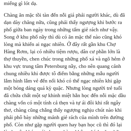
miếng gì lót dạ.
Chàng ăn mặc tồi tàn đến nỗi giá phải người khác, dù đã
dạn dày chăng nữa, cũng phải thấy ngượng khi bước ra
phố giữa ban ngày trong những tấm giẻ rách như vậy.
Song ở khu phố nầy thì dù có ăn mặc thế nào cũng khó
lòng mà khiến ai ngạc nhiên. Ở đây rất gần khu Chợ
Hàng Rơm, lại có nhiều tiệm rượu, dân cư phần lớn là
thợ thuyền, chen chúc trong những phố xá và ngõ hẻm ở
khu vực trung tâm Petersburg nầy, cho nên quang cảnh
chung nhiều khi được tô điểm bằng những mẫu người
lắm hình lắm vẻ đến nổi khó có thể ngạc nhiên khi gặp
một bóng dáng quá kỳ quặc. Nhưng lòng người trẻ tuổi
đã chứa chất một sự khinh miệt hằn học đến nỗi mặc dầu
chàng vốn có một tính cả thẹn và tự ái đôi khi rất ngây
thơ, chàng cũng chẳng thấy ngượng nghịu chút nào khi
phải phô bày những mảnh giẻ rách của mình trên đường
phố. Còn như gặp người quen hay bạn học cũ thì đó lại