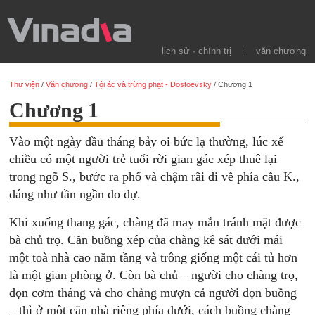
lịch sử · chính trị
văn chương
Thư viện
/
Văn chương
/
Tội ác và trừng phạt - Dostoevsky
/
Chương 1
Chương 1
Vào một ngày đầu tháng bảy oi bức lạ thường, lúc xế
chiều có một người trẻ tuổi rời gian gác xép thuê lại
trong ngõ S., bước ra phố và chậm rãi đi về phía cầu K.,
dáng như tần ngần do dự.
Khi xuống thang gác, chàng đã may mắn tránh mặt được
bà chủ trọ. Căn buồng xép của chàng kê sát dưới mái
một toà nhà cao năm tầng và trông giống một cái tủ hơn
là một gian phòng ở. Còn bà chủ – người cho chàng trọ,
dọn cơm tháng và cho chàng mượn cả người dọn buồng
– thì ở một căn nhà riêng phía dưới, cách buồng chàng