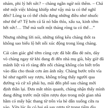
nhám, phi lý hết sức? – chàng ngần ngừ nói thêm. – Chả
nhẽ một việc khủng khiếp như vậy mà ta có thể nghĩ
đến? Lòng ta có thể chứa đựng những điều nhơ nhuốc
như thế ư? Tệ hơn cả là nó bẩn thỉu, xấu xa, kinh tởm
hết sức!… Thế mà suốt một tháng ròng ta có thể…”
Nhưng những lời nói, những tiếng kêu chàng thốt ra
không sao biểu lộ hết nỗi xúc động trong lòng chàng.
Cái cảm giác ghê tởm cùng cực đã bắt đầu đè nén, dày
vò chàng ngay từ khi đang đi đến nhà mụ già, bây giờ đã
mãnh liệt và rõ ràng đến nỗi chàng không còn biết trốn
vào đâu cho thoát cơn ám ảnh nầy. Chàng bước trên vỉa
hè như người say rượu, không trông thấy người qua
đường và cứ xô phải họ, mãi đến phố sau chàng mới
định thần lại. Đưa mắt nhìn quanh, chàng nhận thấy mình
đang đứng trước một tiệm rượu dọn trong một gian nhà
hầm có mấy bậc thang từ trên vỉa hè dẫn xuống cửa ra
vào. Vừa lúc ấy có hai gã say rượu từ trong tiệm dìu