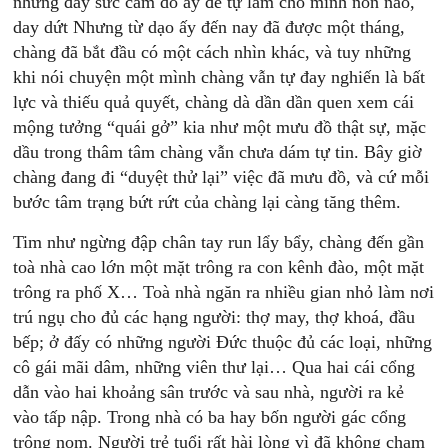
nhưng đầy sức cảm dỗ ấy để tự làm cho mình nôn nao,
day dứt Nhưng từ dạo ấy đến nay đã được một tháng,
chàng đã bắt đầu có một cách nhìn khác, và tuy những
khi nói chuyện một mình chàng vẫn tự đay nghiến là bất
lực và thiếu quả quyết, chàng dà dần dần quen xem cái
mộng tưởng “quái gở” kia như một mưu đồ thật sự, mặc
dầu trong thâm tâm chàng vẫn chưa dám tự tin. Bây giờ
chàng đang đi “duyệt thử lại” việc đã mưu đồ, và cứ mỗi
bước tâm trạng bứt rứt của chàng lại càng tăng thêm.
Tim như ngừng đập chân tay run lẩy bẩy, chàng đến gần
toà nhà cao lớn một mặt trông ra con kênh đào, một mặt
trông ra phố X… Toà nhà ngăn ra nhiều gian nhỏ làm nơi
trú ngụ cho đủ các hạng người: thợ may, thợ khoá, đầu
bếp; ở đấy có những người Đức thuộc đủ các loại, những
cô gái mãi dâm, những viên thư lại… Qua hai cái cổng
dẫn vào hai khoảng sân trước và sau nhà, người ra kẻ
vào tấp nập. Trong nhà có ba hay bốn người gác cổng
trông nom. Người trẻ tuổi rất hài lòng vì đã không chạm