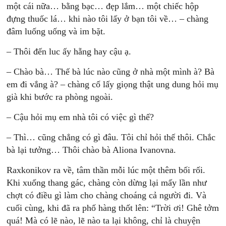
một cái nữa… bằng bạc… đẹp lắm… một chiếc hộp
đựng thuốc lá… khi nào tôi lấy ở bạn tôi về… – chàng
đâm luống uống và im bặt.
– Thôi đến luc ấy hẵng hay cậu ạ.
– Chào bà… Thế bà lúc nào cũng ở nhà một mình à? Bà
em đi vắng à? – chàng cố lấy giọng thật ung dung hỏi mụ
già khi bước ra phòng ngoài.
– Cậu hỏi mụ em nhà tôi có việc gì thế?
– Thì… cũng chẳng có gì đâu. Tôi chỉ hỏi thế thôi. Chắc
bà lại tưởng… Thôi chào bà Aliona Ivanovna.
Raxkonikov ra về, tâm thần mỗi lúc một thêm bối rối.
Khi xuống thang gác, chàng còn dừng lại mấy lần như
chợt có điều gì làm cho chàng choáng cả người đi. Và
cuối cùng, khi đã ra phố hàng thốt lên: “Trời ơi! Ghê tởm
quá! Mà có lẽ nào, lẽ nào ta lại không, chỉ là chuyện