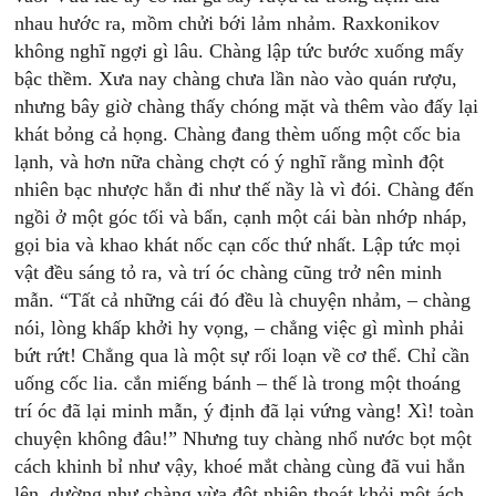
nhau hước ra, mồm chửi bới lảm nhảm. Raxkonikov
không nghĩ ngợi gì lâu. Chàng lập tức bước xuống mấy
bậc thềm. Xưa nay chàng chưa lần nào vào quán rượu,
nhưng bây giờ chàng thấy chóng mặt và thêm vào đấy lại
khát bỏng cả họng. Chàng đang thèm uống một cốc bia
lạnh, và hơn nữa chàng chợt có ý nghĩ rằng mình đột
nhiên bạc nhược hẳn đi như thế nầy là vì đói. Chàng đến
ngồi ở một góc tối và bẩn, cạnh một cái bàn nhớp nháp,
gọi bia và khao khát nốc cạn cốc thứ nhất. Lập tức mọi
vật đều sáng tỏ ra, và trí óc chàng cũng trở nên minh
mẫn. “Tất cả những cái đó đều là chuyện nhảm, – chàng
nói, lòng khấp khởi hy vọng, – chẳng việc gì mình phải
bứt rứt! Chẳng qua là một sự rối loạn về cơ thể. Chỉ cần
uống cốc lia. cắn miếng bánh – thế là trong một thoáng
trí óc đã lại minh mẫn, ý định đã lại vứng vàng! Xì! toàn
chuyện không đâu!” Nhưng tuy chàng nhổ nước bọt một
cách khinh bỉ như vậy, khoé mắt chàng cùng đã vui hẳn
lên, dường như chàng vừa đột nhiên thoát khỏi một ách