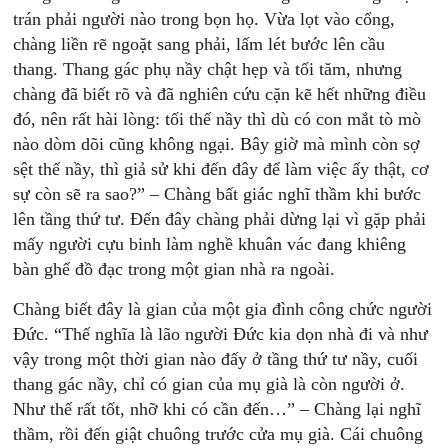
trán phải người nào trong bọn họ. Vừa lọt vào cổng,
chàng liền rẽ ngoặt sang phải, lấm lét bước lên cầu
thang. Thang gác phụ nầy chật hẹp và tối tăm, nhưng
chàng đã biết rõ và đã nghiên cứu cặn kẽ hết những điều
đó, nên rất hài lòng: tối thế nầy thì dù có con mắt tò mò
nào dòm dõi cũng không ngại. Bây giờ mà mình còn sợ
sệt thế nầy, thì giả sử khi đến đây để làm việc ấy thật, cơ
sự còn sẽ ra sao?” – Chàng bất giác nghĩ thầm khi bước
lên tầng thứ tư. Đến đây chàng phải dừng lại vì gặp phải
mấy người cựu binh làm nghề khuân vác đang khiêng
bàn ghế đồ đạc trong một gian nhà ra ngoài.
Chàng biết đây là gian của một gia đình công chức người
Đức. “Thế nghĩa là lão người Đức kia dọn nhà đi và như
vậy trong một thời gian nào đấy ở tầng thứ tư nầy, cuối
thang gác nầy, chỉ có gian của mụ già là còn người ở.
Như thế rất tốt, nhỡ khi có cần đến…” – Chàng lại nghĩ
thầm, rồi đến giật chuông trước cửa mụ già. Cái chuông