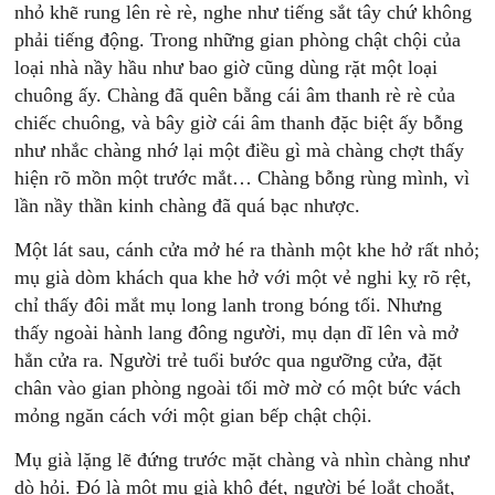
nhỏ khẽ rung lên rè rè, nghe như tiếng sắt tây chứ không
phải tiếng động. Trong những gian phòng chật chội của
loại nhà nầy hầu như bao giờ cũng dùng rặt một loại
chuông ấy. Chàng đã quên bẵng cái âm thanh rè rè của
chiếc chuông, và bây giờ cái âm thanh đặc biệt ấy bỗng
như nhắc chàng nhớ lại một điều gì mà chàng chợt thấy
hiện rõ mồn một trước mắt… Chàng bỗng rùng mình, vì
lần nầy thần kinh chàng đã quá bạc nhược.
Một lát sau, cánh cửa mở hé ra thành một khe hở rất nhỏ;
mụ già dòm khách qua khe hở với một vẻ nghi kỵ rõ rệt,
chỉ thấy đôi mắt mụ long lanh trong bóng tối. Nhưng
thấy ngoài hành lang đông người, mụ dạn dĩ lên và mở
hẳn cửa ra. Người trẻ tuổi bước qua ngưỡng cửa, đặt
chân vào gian phòng ngoài tối mờ mờ có một bức vách
mỏng ngăn cách với một gian bếp chật chội.
Mụ già lặng lẽ đứng trước mặt chàng và nhìn chàng như
dò hỏi. Đó là một mụ già khô đét, người bé loắt choắt,