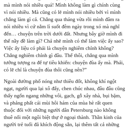
mà mình nói nhiều quá! Mình không làm gì chính cùng
vì nói nhiều. Mà cũng có lẽ mình nói nhiều bởi vì mình
chẳng làm gì cả. Chẳng qua tháng vừa rồi mình đâm ra
nói nhiều vì cứ nằm lì suốt đêm ngày trong xó mà nghĩ
đến… chuyện trên trời dưới đất. Nhưng bây giờ mình đi
thế nầy đề làm gì? Chả nhẽ mình có thể làm việc ấy sao?
Việc ấy liệu có phải là chuyện nghiêm chỉnh không?
Chẳng nghiêm chỉnh gì đâu. Thế thôi, chẳng qua mình
tưởng tượng ra để tự tiêu khiển: chuyện đùa ấy mà. Phải,
có lẽ chỉ là chuyện đùa thôi cũng nên?”
Ngoài đường phố nóng như thiêu đốt, không khí ngột
ngạt, người qua lại xô đẩy, chen chúc nhau, đâu đâu cũng
thấy ngổn ngang những vôi, gạch, gỗ xây nhà, bụi bặm,
và phảng phất cái mùi hôi hám của mùa hè rất quen
thuộc đối với những người dân Petersburg nào không
thuê nổi một ngôi biệt thự ở ngoại thành. Thần kinh của
người trẻ tuổi đã khích động sẵn, lại thêm tất cả những