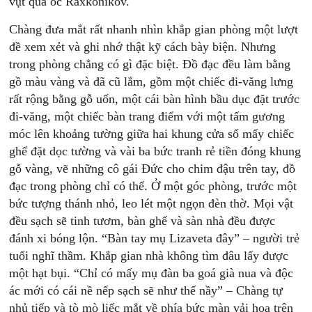
vụt qua óc Raxkonikov.
Chàng đưa mắt rất nhanh nhìn khắp gian phòng một lượt
đề xem xẻt và ghi nhớ thật kỹ cách bày biện. Nhưng
trong phòng chẳng có gì đặc biệt. Đồ đạc đều làm bằng
gồ màu vàng và đã cũ lắm, gồm một chiếc đi-văng lưng
rất rộng bằng gỗ uốn, một cái bàn hình bầu dục đặt trước
đi-văng, một chiếc bàn trang điểm với một tấm gương
móc lên khoảng tường giữa hai khung cửa sổ mấy chiếc
ghế đặt dọc tường và vài ba bức tranh rẻ tiền đóng khung
gỗ vàng, vẽ những cô gái Đức cho chim đậu trên tay, đồ
đạc trong phòng chỉ có thể. Ở một góc phòng, trước một
bức tượng thánh nhỏ, leo lét một ngọn đèn thờ. Mọi vật
đều sạch sẽ tinh tươm, bàn ghế và sàn nhà đều được
đánh xi bóng lộn. “Bàn tay mụ Lizaveta đây” – người trẻ
tuổi nghĩ thầm. Khắp gian nhà không tìm đâu lấy được
một hạt bụi. “Chỉ có mấy mụ đàn ba goá già nua và độc
ác mới có cái nề nếp sạch sẽ như thế nầy” – Chàng tự
nhủ tiếp và tò mò liếc mắt về phía bức màn vải hoa trên