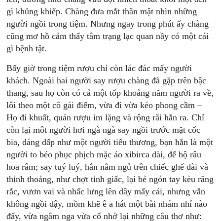
gì khủng khiếp. Chàng đưa mắt thân mật nhìn những
người ngồi trong tiệm. Nhưng ngay trong phút ấy chàng
cũng mơ hồ cảm thấy tâm trạng lạc quan nầy có một cái
gì bệnh tật.
Bấy giờ trong tiệm rượu chỉ còn lác đác mấy người
khách. Ngoài hai người say rượu chàng đã gặp trên bậc
thang, sau họ còn có cả một tốp khoảng năm người ra về,
lôi theo một cô gái điếm, vừa đi vừa kéo phong cầm –
Họ đi khuất, quán rượu im lặng và rộng rãi hẳn ra. Chỉ
còn lại môt người hơi ngà ngà say ngồi trước mặt cốc
bia, dáng dấp như một người tiểu thương, bạn hắn là một
người to béo phục phịch mặc áo xibirca dài, để bộ râu
hoa râm; say tuý luý, hắn nằm ngủ trên chiếc ghế dài và
thỉnh thoảng, như chợt tỉnh giấc, lại bẻ ngón tay kèu răng
rắc, vươn vai và nhấc lưng lên dây mấy cái, nhưng vẫn
không ngồi dậy, mồm khẽ ê a hát một bài nhám nhí nào
đấy, vừa ngâm nga vừa cố nhớ lại những câu thơ như: