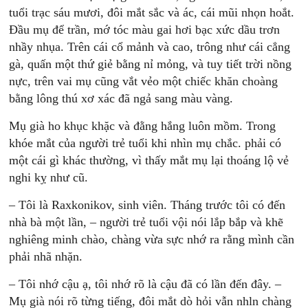
tuổi trạc sáu mươi, đôi mắt sắc và ác, cái mũi nhọn hoắt.
Đầu mụ để trần, mớ tóc màu gai hơi bạc xức dầu trơn
nhầy nhụa. Trên cái cổ mảnh và cao, trông như cái cẳng
gà, quấn một thứ giẻ bằng nỉ mỏng, và tuy tiết trời nồng
nực, trên vai mụ cũng vắt vẻo một chiếc khăn choàng
bằng lông thú xơ xác đã ngả sang màu vàng.
Mụ già ho khục khặc và đằng hắng luôn mồm. Trong
khóe mắt của người trẻ tuổi khi nhìn mụ chắc. phải có
một cái gì khác thường, vì thấy mắt mụ lại thoáng lộ vẻ
nghi kỵ như cũ.
– Tôi là Raxkonikov, sinh viên. Tháng trước tôi có đến
nhà bà một lần, – người trẻ tuổi vội nói lắp bắp và khẽ
nghiêng minh chào, chàng vừa sực nhớ ra rằng mình cần
phải nhã nhặn.
– Tôi nhớ cậu ạ, tôi nhớ rõ là cậu đã có lần đến đây. –
Mụ già nói rõ từng tiếng, đôi mắt dò hỏi vẫn nhln chàng