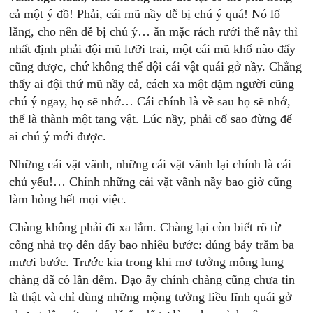
cả một ý đồ! Phải, cái mũ nầy dễ bị chú ý quá! Nó lố
lăng, cho nên dễ bị chú ý… ăn mặc rách rưới thế nầy thì
nhất định phải đội mũ lưỡi trai, một cái mũ khổ nào đấy
cũng được, chứ không thể đội cái vật quái gở nầy. Chẳng
thấy ai đội thứ mũ nầy cả, cách xa một dặm người cũng
chú ý ngay, họ sẽ nhớ… Cái chính là về sau họ sẽ nhớ,
thế là thành một tang vật. Lúc nầy, phải cố sao đừng để
ai chú ý mới được.
Những cái vặt vãnh, những cái vặt vãnh lại chính là cái
chủ yếu!… Chính những cái vặt vãnh nầy bao giờ cũng
làm hỏng hết mọi việc.
Chàng không phải đi xa lắm. Chàng lại còn biết rõ từ
cổng nhà trọ đến đấy bao nhiêu bước: đúng bảy trăm ba
mươi bước. Trước kia trong khi mơ tưởng mông lung
chàng đã có lần đếm. Dạo ấy chính chàng cũng chưa tin
là thật và chỉ dùng những mộng tưởng liều lĩnh quái gở