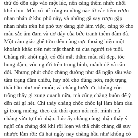
thứ đó dồn dập vào một lúc, nên càng thêm nhức nhối
khó chịu. Mùi xú uế xông ra nồng nặc từ các tiệm rượu
nhan nhản ở khu phố nầy, và những gã say rượu gặp
nhan nhản trên hè phố tuy đang giờ làm việc, càng tô cho
màu sắc ảm đạm và dơ dáy của bức tranh thêm đậm đà.
Một cảm giác ghê tởm đến cùng cực thoáng hiện một
khoánh khắc trên nét mặt thanh tú của người trẻ tuổi.
Chàng rất khôi ngô, có đôi mắt thẫm màu rất đẹp, tóc
hung đậm, vóc người trên trung bình, mảnh dẻ và cân
đối. Nhưng phút chốc chàng dường như đã ngập sâu vào
tâm trạng đăm chiêu, hay nói cho đúng hơn, một trạng
thái hầu như mê muội; và chàng bước đi, không còn
trông thấy gì xung quanh nữa, mà cũng chẳng buồn để ý
đến cái gì hết. Chỉ thấy chàng chốc chốc lại lẩm bẩm câu
gì trong miệng, theo cái thói quen nói một mình mà
chàng vừa tự thú nhận. Lúc ấy chàng cùng nhận thấy ý
nghĩ của chàng đôi khi rối loạn và thẩ chất chàng đã suy
nhược lắm rồi: đã hai ngày nay chàng hầu như không có