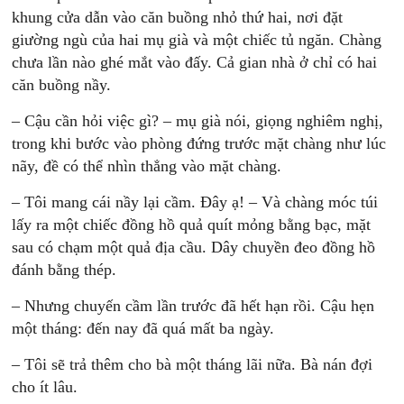
khung cửa dẫn vào căn buồng nhỏ thứ hai, nơi đặt
giường ngù của hai mụ già và một chiếc tủ ngăn. Chàng
chưa lần nào ghé mắt vào đấy. Cả gian nhà ở chỉ có hai
căn buồng nầy.
– Cậu cần hỏi việc gì? – mụ già nói, giọng nghiêm nghị,
trong khi bước vào phòng đứng trước mặt chàng như lúc
nãy, đề có thể nhìn thẳng vào mặt chàng.
– Tôi mang cái nầy lại cầm. Đây ạ! – Và chàng móc túi
lấy ra một chiếc đồng hồ quả quít mỏng bằng bạc, mặt
sau có chạm một quả địa cầu. Dây chuyền đeo đồng hồ
đánh bằng thép.
– Nhưng chuyến cầm lần trước đã hết hạn rồi. Cậu hẹn
một tháng: đến nay đã quá mất ba ngày.
– Tôi sẽ trả thêm cho bà một tháng lãi nữa. Bà nán đợi
cho ít lâu.