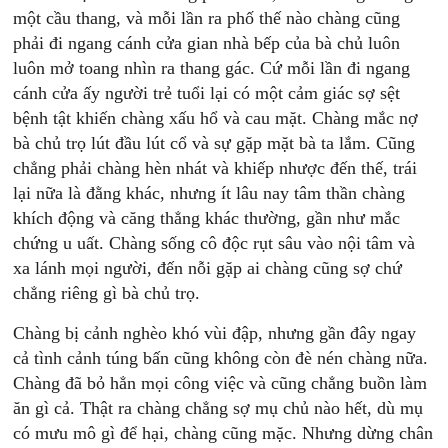
một cầu thang, và mỗi lần ra phố thế nào chàng cũng
phải đi ngang cánh cửa gian nhà bếp của bà chủ luôn
luôn mở toang nhìn ra thang gác. Cứ mỗi lần đi ngang
cánh cửa ấy người trẻ tuổi lại có một cảm giác sợ sệt
bệnh tật khiến chàng xấu hổ và cau mặt. Chàng mắc nợ
bà chủ trọ lút đầu lút cổ và sự gặp mặt bà ta lắm. Cũng
chẳng phải chàng hèn nhát và khiếp nhược đến thế, trái
lại nữa là đằng khác, nhưng ít lâu nay tâm thần chàng
khích động và căng thẳng khác thường, gần như mắc
chứng u uất. Chàng sống cô độc rụt sâu vào nội tâm và
xa lánh mọi người, đến nỗi gặp ai chàng cũng sợ chứ
chẳng riêng gì bà chủ trọ.
Chàng bị cảnh nghèo khó vùi đập, nhưng gần đây ngay
cả tình cảnh túng bấn cũng không còn đè nén chàng nữa.
Chàng đã bỏ hẳn mọi công việc và cũng chẳng buồn làm
ăn gì cả. Thật ra chàng chẳng sợ mụ chủ nào hết, dù mụ
có mưu mô gì để hại, chàng cũng mặc. Nhưng dừng chân