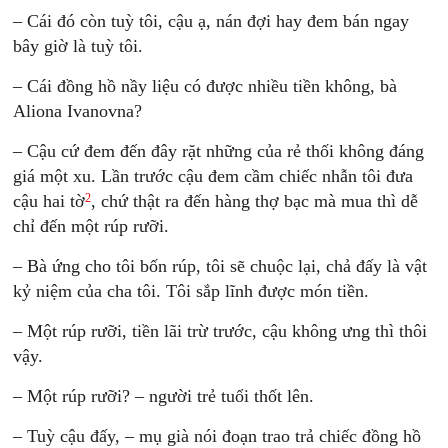
– Cái đó còn tuỳ tôi, cậu ạ, nán đợi hay đem bán ngay
bây giờ là tuỳ tôi.
– Cái đồng hồ nầy liệu có được nhiều tiền không, bà
Aliona Ivanovna?
– Cậu cứ đem đến đây rặt những của rẻ thối không đáng
giá một xu. Lần trước cậu đem cầm chiếc nhẫn tôi đưa
2
cậu hai tờ
, chứ thật ra đến hàng thợ bạc mà mua thì dễ
chỉ đến một rúp rưỡi.
– Bà ứng cho tôi bốn rúp, tôi sẽ chuộc lại, chả đấy là vật
kỷ niệm của cha tôi. Tôi sắp lĩnh được món tiền.
– Một rúp rưỡi, tiền lãi trừ trước, cậu không ưng thì thôi
vậy.
– Một rúp rưỡi? – người trẻ tuổi thốt lên.
– Tuỳ cậu đấy, – mụ già nói đoạn trao trả chiếc đồng hồ