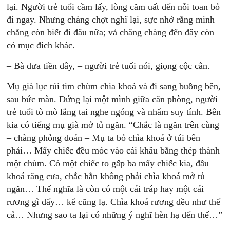
lại. Người trẻ tuổi cầm lấy, lòng căm uất đến nỗi toan bỏ
đi ngay. Nhưng chàng chợt nghĩ lại, sực nhớ rằng mình
chẳng còn biết đi đâu nữa; vả chăng chàng đến đây còn
có mục đích khác.
– Bà đưa tiền đây, – người trẻ tuổi nói, giọng cộc cằn.
Mụ già lục túi tìm chùm chìa khoá và đi sang buồng bên,
sau bức màn. Đứng lại một mình giữa căn phòng, người
trẻ tuổi tò mò lắng tai nghe ngóng và nhẩm suy tính. Bên
kia có tiếng mụ già mở tủ ngăn. “Chắc là ngăn trên cùng
– chàng phỏng đoán – Mụ ta bỏ chìa khoá ở túi bên
phải… Mấy chiếc đều móc vào cái khâu bằng thép thành
một chùm. Có một chiếc to gấp ba mấy chiếc kia, đầu
khoá răng cưa, chắc hẳn không phải chìa khoá mở tủ
ngăn… Thế nghĩa là còn có một cái tráp hay một cái
rương gì đấy… kể cũng lạ. Chìa khoá rương đều như thế
cả… Nhưng sao ta lại có những ý nghĩ hèn hạ đến thế…”