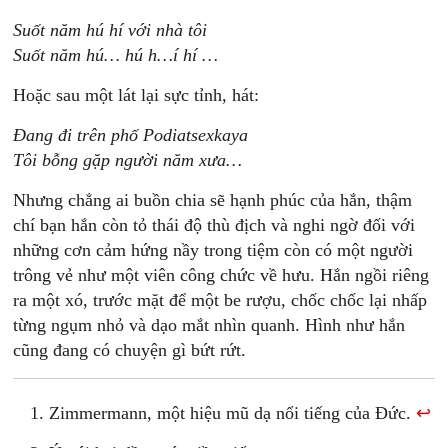
Suốt năm hú hí với nhà tôi
Suốt năm hú… hú h…í hí …
Hoặc sau một lát lại sực tỉnh, hát:
Đang đi trên phố Podiatsexkaya
Tôi bỗng gặp người năm xưa…
Nhưng chẳng ai buồn chia sẽ hạnh phúc của hắn, thậm
chí bạn hắn còn tỏ thái độ thù địch và nghi ngờ đối với
những cơn cảm hứng nầy trong tiệm còn có một người
trông vẻ như một viên công chức về hưu. Hắn ngồi riêng
ra một xó, trước mặt để một be rượu, chốc chốc lại nhấp
từng ngụm nhỏ và dạo mắt nhìn quanh. Hình như hắn
cũng đang có chuyện gì bứt rứt.
Zimmermann, một hiệu mũ dạ nổi tiếng của Đức.
↩