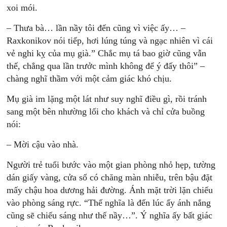
xoi mói.
– Thưa bà… lần nầy tôi đến cũng vì việc ấy… –
Raxkonikov nói tiếp, hơi lúng túng và ngạc nhiên vì cái
vẻ nghi kỵ của mụ già.” Chắc mụ tá bao giờ cũng vẫn
thế, chẳng qua lần trưởc mình không để ý đấy thôi” –
chàng nghĩ thầm với một cảm giác khó chịu.
Mụ già im lặng một lát như suy nghĩ điều gì, rồi tránh
sang một bên nhường lối cho khách và chỉ cửa buồng
nói:
– Mời cậu vào nhà.
Người trẻ tuổi bước vào một gian phòng nhỏ hẹp, tường
dán giấy vàng, cửa sổ có chăng màn nhiễu, trên bậu đặt
mấy chậu hoa dương hải đường. Ánh mặt trời lặn chiếu
vào phòng sáng rực. “Thế nghĩa là đến lúc ấy ánh nắng
cũng sẽ chiếu sáng như thế nầy…”. Ý nghĩa ấy bất giác