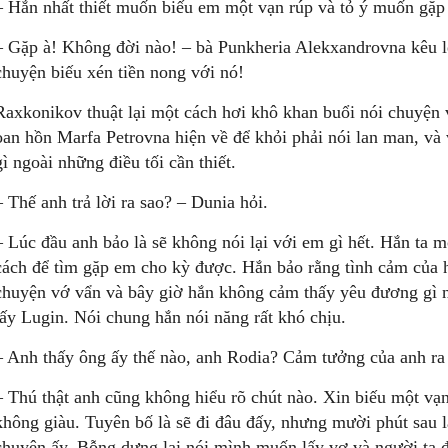
– Hắn nhất thiết muốn biếu em một vạn rúp và tỏ ý muốn gặp
– Gặp à! Không đời nào! – bà Punkheria Alekxandrovna kêu lê
chuyện biếu xén tiền nong với nó!
Raxkonikov thuật lại một cách hơi khô khan buổi nói chuyện 
oan hồn Marfa Petrovna hiện về để khỏi phải nói lan man, và
gì ngoài những điều tối cần thiết.
– Thế anh trả lời ra sao? – Dunia hỏi.
– Lúc đầu anh bảo là sẽ không nói lại với em gì hết. Hắn ta 
cách để tìm gặp em cho kỳ được. Hắn bảo rằng tình cảm của h
chuyện vớ vẩn và bây giờ hắn không cảm thấy yêu đương gì
lấy Lugin. Nói chung hắn nói năng rất khó chịu.
– Anh thấy ông ấy thế nào, anh Rodia? Cảm tưởng của anh ra
– Thú thật anh cũng không hiểu rõ chút nào. Xin biếu một vạ
không giàu. Tuyên bố là sẽ đi đâu đấy, nhưng mười phút sau l
chuyện ấy. Bỗng dưng lại nói mình muốn lấy vợ và người ta 