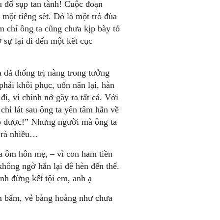
 đổ sụp tan tành! Cuộc đoạn
một tiếng sét. Đó là một trò đùa
ậm chí ông ta cũng chưa kịp bày tỏ
 sự lại đi đến một kết cục
 đã thống trị nàng trong tưởng
hải khôi phục, uốn nãn lại, hàn
 đi, vì chính nớ gây ra tất cả. Với
ỉ lát sau ông ta yên tâm hắn về
ào được!” Nhưng người mà ông ta
y rà nhiều…
a ôm hôn mẹ, – vì con ham tiền
không ngờ hắn lại đê hèn đến thế.
nh đừng kết tội em, anh ạ
m bẩm, vẻ bàng hoàng như chưa