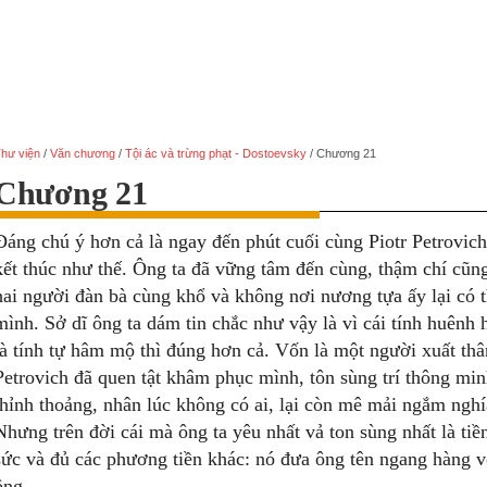
hư viện
/
Văn chương
/
Tội ác và trừng phạt - Dostoevsky
/
Chương 21
Chương 21
Đáng chú ý hơn cả là ngay đến phút cuối cùng Piotr Petrovic
kết thúc như thế. Ông ta đã vững tâm đến cùng, thậm chí cũn
hai người đàn bà cùng khổ và không nơi nương tựa ấy lại có t
mình. Sở dĩ ông ta dám tin chắc như vậy là vì cái tính huênh 
là tính tự hâm mộ thì đúng hơn cả. Vốn là một người xuất thân
Petrovich đã quen tật khâm phục mình, tôn sùng trí thông mi
thỉnh thoảng, nhân lúc không có ai, lại còn mê mải ngắm ngh
Nhưng trên đời cái mà ông ta yêu nhất vả ton sùng nhất là t
sức và đủ các phương tiền khác: nó đưa ông tên ngang hàng v
ông.