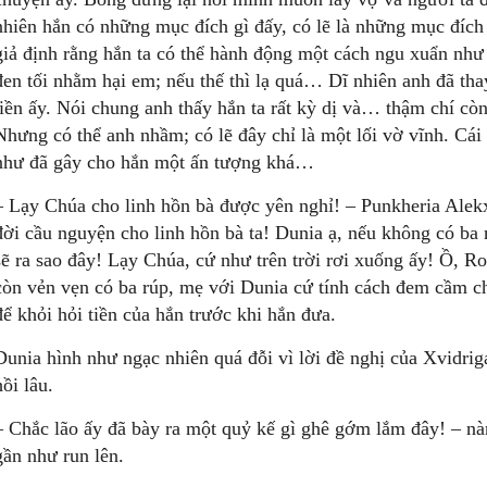
nhiên hắn có những mục đích gì đấy, có lẽ là những mục đíc
giả định rằng hắn ta có thể hành động một cách ngu xuẩn như
đen tối nhằm hại em; nếu thế thì lạ quá… Dĩ nhiên anh đã th
tiền ấy. Nói chung anh thấy hắn ta rất kỳ dị và… thậm chí cò
Nhưng có thể anh nhầm; có lẽ đây chỉ là một lối vờ vĩnh. Cái
như đã gây cho hắn một ấn tượng khá…
– Lạy Chúa cho linh hồn bà được yên nghỉ! – Punkheria Alekx
đời cầu nguyện cho linh hồn bà ta! Dunia ạ, nếu không có ba 
sẽ ra sao đây! Lạy Chúa, cứ như trên trời rơi xuống ấy! Ồ, Ro
còn vẻn vẹn có ba rúp, mẹ với Dunia cứ tính cách đem cầm c
để khỏi hỏi tiền của hắn trước khi hắn đưa.
Dunia hình như ngạc nhiên quá đỗi vì lời đề nghị của Xvidri
hồi lâu.
– Chắc lão ấy đã bày ra một quỷ kế gì ghê gớm lắm đây! – nà
gần như run lên.