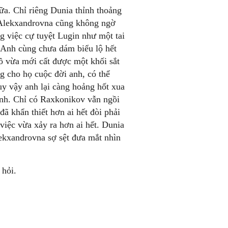
ữa. Chỉ riêng Dunia thỉnh thoảng
a Alekxandrovna cũng không ngờ
g việc cự tuyệt Lugin như một tai
Anh cùng chưa dám biểu lộ hết
hồ vừa mới cất được một khối sắt
g cho họ cuộc đời anh, có thể
y vậy anh lại càng hoảng hốt xua
ình. Chỉ có Raxkonikov vẫn ngồi
ã khẩn thiết hơn ai hết đòi phải
việc vừa xảy ra hơn ai hết. Dunia
ekxandrovna sợ sệt đưa mắt nhìn
 hỏi.