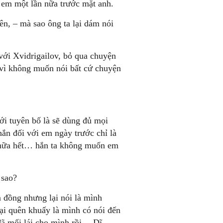
 em một lần nữa trước mặt anh.
n, – mà sao ông ta lại dám nói
với Xvidrigailov, bỏ qua chuyện
 vì không muốn nói bất cứ chuyện
mới tuyên bố là sẽ dùng đủ mọi
ắn đối với em ngày trước chỉ là
 nữa hết… hắn ta không muốn em
 sao?
n đồng nhưng lại nói là mình
ại quên khuấy là mình có nói đến
đã mối lái cho mình rồi… Dĩ