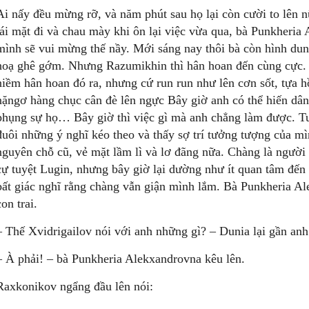
Ai nấy đều mừng rỡ, và năm phút sau họ lại còn cười to lên n
tái mặt đi và chau mày khi ôn lại việc vừa qua, bà Punkheri
mình sẽ vui mừng thế nầy. Mới sáng nay thôi bà còn hình dun
hoạ ghê gớm. Nhưng Razumikhin thì hân hoan đến cùng cực. 
niềm hân hoan đó ra, nhưng cứ run run như lên cơn sốt, tựa 
nặngơ hàng chục cân đè lên ngực Bây giờ anh có thể hiến dân
phụng sự họ… Bây giờ thì việc gì mà anh chẳng làm được. Tu
đuôi những ý nghĩ kéo theo và thấy sợ trí tưởng tượng của m
nguyên chỗ cũ, vẻ mặt lầm lì và lơ đãng nữa. Chàng là người đ
cự tuyệt Lugin, nhưng bây giờ lại dường như ít quan tâm đến 
bất giác nghĩ rằng chàng vẫn giận mình lắm. Bà Punkheria Al
con trai.
– Thế Xvidrigailov nói với anh những gì? – Dunia lại gần anh
– À phải! – bà Punkheria Alekxandrovna kêu lên.
Raxkonikov ngẩng đầu lên nói: