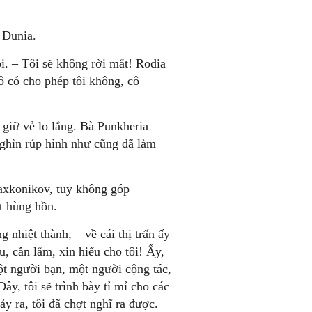
 Dunia.
i. – Tôi sẽ không rời mắt! Rodia
ô có cho phép tôi không, cô
giữ vẻ lo lắng. Bà Punkheria
nghìn rúp hình như cũng đã làm
axkonikov, tuy không góp
t hùng hồn.
g nhiệt thành, – về cái thị trấn ấy
u, cần lắm, xin hiểu cho tôi! Ấy,
ột người bạn, một người cộng tác,
ây, tôi sẽ trình bày tỉ mỉ cho các
y ra, tôi đã chợt nghĩ ra được.