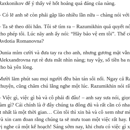
Raxkonikov để ý thấy vẻ hốt hoảng quá đáng của nàng.
– Có lẽ anh sẽ còn phải gặp lão nhiều lần nữa – chàng nói với
– Ta sẽ theo dõi hắn. Tôi sẽ tìm ra – Razumikhin quả quyết nó
cho phép tôi. Lúc nãy anh ấy nói: “Hãy bảo vệ em tôi”. Thế c
Avdotia Romanovna?
Dunia mỉm cười và đưa tay ra cho anh, nhưng gương mặt vẫn 
Alekxandrovna rụt rè đưa mắt nhìn nàng; tuy vậy, số tiền ba 
cho bà yên lòng.
Mười lăm phút sau mọi người đều bàn tán sôi nổi. Ngay cả R
chuyện, cũng chăm chú lắng nghe một lúc. Razumikhin nói rấ
– Việc gì, việc gì bà và cô phải đi đâu! – anh say sưa nói, giọn
làm gì? Cái chính là ở đây chúng ta đông đủ và rất cần có nha
ít nhất là một thời gian… Còn tôi thì xin bà và cô xem như m
và xin cam đoan rằng chúng ta sẽ mưu toan một việc rất hay. Đ
vị nghe cả một kế hoạch! Sáng sớm nay, khi chưa có việc gì xả