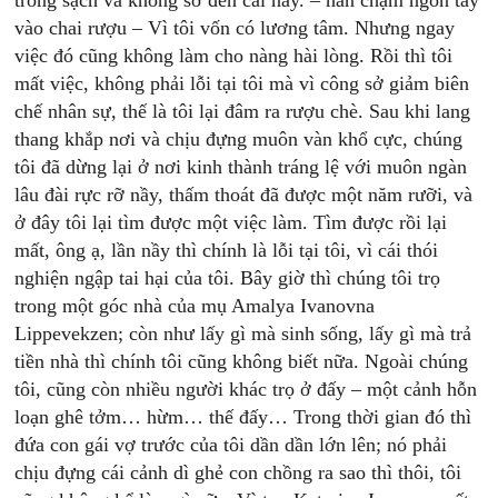
trong sạch và không sờ đến cái nầy. – hắn chạm ngón tay
vào chai rượu – Vì tôi vốn có lương tâm. Nhưng ngay
việc đó cũng không làm cho nàng hài lòng. Rồi thì tôi
mất việc, không phải lỗi tại tôi mà vì công sở giảm biên
chế nhân sự, thế là tôi lại đâm ra rượu chè. Sau khi lang
thang khắp nơi và chịu đựng muôn vàn khổ cực, chúng
tôi đã dừng lại ở nơi kinh thành tráng lệ với muôn ngàn
lâu đài rực rỡ nầy, thấm thoát đã được một năm rưỡi, và
ở đây tôi lại tìm được một việc làm. Tìm được rồi lại
mất, ông ạ, lần nầy thì chính là lỗi tại tôi, vì cái thói
nghiện ngập tai hại của tôi. Bây giờ thì chúng tôi trọ
trong một góc nhà của mụ Amalya Ivanovna
Lippevekzen; còn như lấy gì mà sinh sống, lấy gì mà trả
tiền nhà thì chính tôi cũng không biết nữa. Ngoài chúng
tôi, cũng còn nhiều người khác trọ ở đấy – một cảnh hỗn
loạn ghê tởm… hừm… thế đấy… Trong thời gian đó thì
đứa con gái vợ trước của tôi dần dần lớn lên; nó phải
chịu đựng cái cảnh dì ghẻ con chồng ra sao thì thôi, tôi