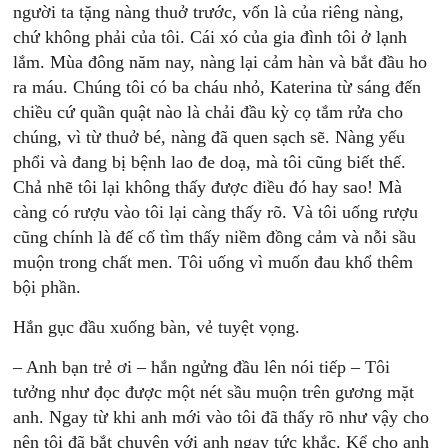
người ta tặng nàng thuở trước, vốn là của riêng nàng,
chứ không phải của tôi. Cái xó của gia đình tôi ở lạnh
lắm. Mùa đông năm nay, nàng lại cảm hàn và bắt đầu ho
ra máu. Chúng tôi có ba cháu nhỏ, Katerina từ sáng đến
chiều cứ quần quật nào là chải đầu kỳ cọ tắm rửa cho
chúng, vì từ thuở bé, nàng đã quen sạch sẽ. Nàng yếu
phổi và đang bị bệnh lao đe doạ, mà tôi cũng biết thế.
Chả nhẽ tôi lại không thấy được điều đó hay sao! Mà
càng có rượu vào tôi lại càng thấy rõ. Và tôi uống rượu
cũng chính là đế cố tìm thấy niềm đồng cảm và nỗi sầu
muộn trong chất men. Tôi uống vì muốn đau khổ thêm
bội phần.
Hắn gục đầu xuống bàn, vẻ tuyệt vọng.
– Anh bạn trẻ ơi – hắn ngửng đầu lên nói tiếp – Tôi
tưởng như đọc được một nét sầu muộn trên gương mặt
anh. Ngay từ khi anh mới vào tôi đã thấy rõ như vậy cho
nên tôi đã bắt chuyện với anh ngay tức khắc. Kể cho anh