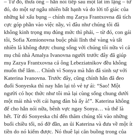
– Từ đó, thưa ông – hắn nói tiếp sau một lát im lặng – từ
đó, do một sự ngẫu nhiên bất hạnh và do lời tố giác của
những kẻ xấu bụng – chính mụ Zarya Frantxovna đã tích
cực góp phần vào việc nầy, vì đâu như chúng tôi đã
không kinh trọng mụ đúng mức thì phải, – từ đó, con gái
tôi, Sofia Xemionovna buộc phải lĩnh thẻ vàng và tất
nhiên là không được chung sống với chúng tôi nữa vì cả
mụ chủ nhà Amalya Ivanovna người trước đây đã giúp
mụ Zazya Frantxovna cả ông Lebeziatnikov đều không
muốn thế lắm… Chính vì Sonya mà hắn đã sinh sự với
Katerina Ivanovna. Trước đây, cũng chính hắn đã đeo
đuổi Sonyeska thì nay hắn lại tỏ vẻ tự ái: “Sao! Một
người có học thức như tôi mà lại cùng sống chung dưới
một mái nhà với cái hạng đàn bà ấy à!”. Katerina không
để cho hắn nói nữa, bênh vực ngay Sonya… và thế là
hết. Từ đó Sonyeska chỉ đến thăm chúng tôi vào những
buổi chiều tối, nó đỡ đần, an ủi Katerina và đưa về một ít
tiền do nó kiếm được. Nó thuê lại căn buồng trong của