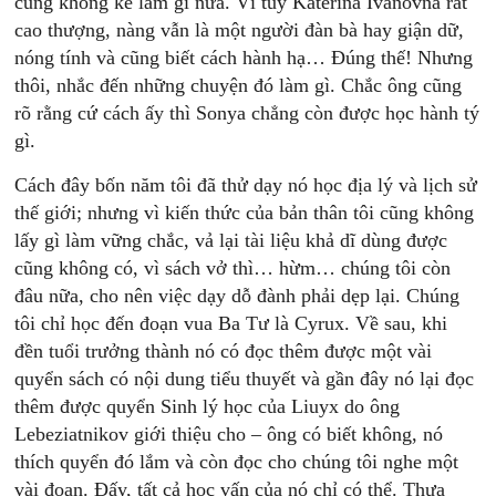
cũng không kể làm gì nữa. Vì tuy Katerina Ivanovna rất
cao thượng, nàng vẫn là một người đàn bà hay giận dữ,
nóng tính và cũng biết cách hành hạ… Đúng thế! Nhưng
thôi, nhắc đến những chuyện đó làm gì. Chắc ông cũng
rõ rằng cứ cách ấy thì Sonya chẳng còn được học hành tý
gì.
Cách đây bốn năm tôi đã thử dạy nó học địa lý và lịch sử
thế giới; nhưng vì kiến thức của bản thân tôi cũng không
lấy gì làm vững chắc, vả lại tài liệu khả dĩ dùng được
cũng không có, vì sách vở thì… hừm… chúng tôi còn
đâu nữa, cho nên việc dạy dỗ đành phải dẹp lại. Chúng
tôi chỉ học đến đoạn vua Ba Tư là Cyrux. Về sau, khi
đền tuổi trưởng thành nó có đọc thêm được một vài
quyển sách có nội dung tiểu thuyết và gần đây nó lại đọc
thêm được quyển Sinh lý học của Liuyx do ông
Lebeziatnikov giới thiệu cho – ông có biết không, nó
thích quyển đó lắm và còn đọc cho chúng tôi nghe một
vài đoạn. Đấy, tất cả học vấn của nó chỉ có thể. Thưa