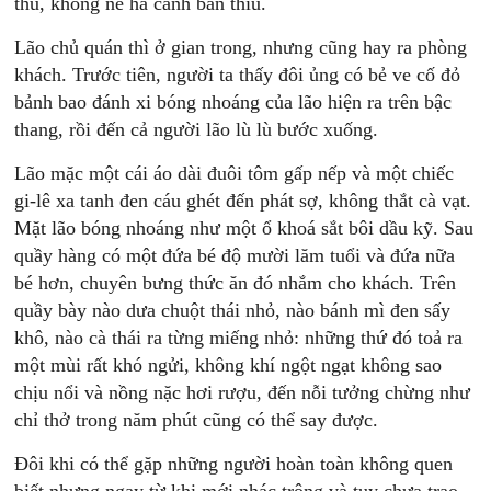
thú, không nề hà cảnh bẩn thỉu.
Lão chủ quán thì ở gian trong, nhưng cũng hay ra phòng
khách. Trước tiên, người ta thấy đôi ủng có bẻ ve cố đỏ
bảnh bao đánh xi bóng nhoáng của lão hiện ra trên bậc
thang, rồi đến cả người lão lù lù bước xuống.
Lão mặc một cái áo dài đuôi tôm gấp nếp và một chiếc
gi-lê xa tanh đen cáu ghét đến phát sợ, không thắt cà vạt.
Mặt lão bóng nhoáng như một ổ khoá sắt bôi dầu kỹ. Sau
quầy hàng có một đứa bé độ mười lăm tuổi và đứa nữa
bé hơn, chuyên bưng thức ăn đó nhắm cho khách. Trên
quầy bày nào dưa chuột thái nhỏ, nào bánh mì đen sấy
khô, nào cà thái ra từng miếng nhỏ: những thứ đó toả ra
một mùi rất khó ngửi, không khí ngột ngạt không sao
chịu nổi và nồng nặc hơi rượu, đến nỗi tưởng chừng như
chỉ thở trong năm phút cũng có thể say được.
Đôi khi có thể gặp những người hoàn toàn không quen