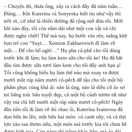
– Chuyện đó, thưa ông, xảy ra cách đây đã năm tuần…
Đúng… Khi Katerina và Sonyeska biết tin như vậy thì
trời ơi, cứ như là thiên đường đã rộng mở đón tôi. Mới
hồi nào đây, tôi còn nằm dài như một con vật và chỉ
được nghe chửi! Thế mà nay, họ bước rón rén, mắng khẽ
bọn trẻ con “Suỵt… Xemion Zakharovich đi làm về
mệt… Để cho bố nghỉ…” Họ pha cà-phê cho tôi dùng
trước khi đi làm; họ làm kem sữa cho tôi ăn! Họ đã bắt
đầu tìm được sữa tươi làm kem cho tôi đấy anh bạn ạ!
Tôi cũng không hiểu họ làm thế nào mà xoay ra được
mười một rúp năm mươi cô-pếch để tậu cho tôi một bộ
phẩm phục cùng khả ái: nào là ủng, nào là diều cổ áo sơ
mi bằng trúc bâu tuyệt đẹp, cả một bộ cánh tươm tất như
vậy mà chỉ hết mười một rúp năm mươi cô-pếch! Ngày
đầu tiên tôi đi làm về thì chao ôi, Katerina Ivanovna đã
dọn bữa ăn lên, một bữa hai món: có canh nầy, và cả thịt
lợn xào rau thơm nữa, một món mà trước kia tôi chưa hề
được biết qua. Còn nàng thì trông khác hẳn; mà áo dài