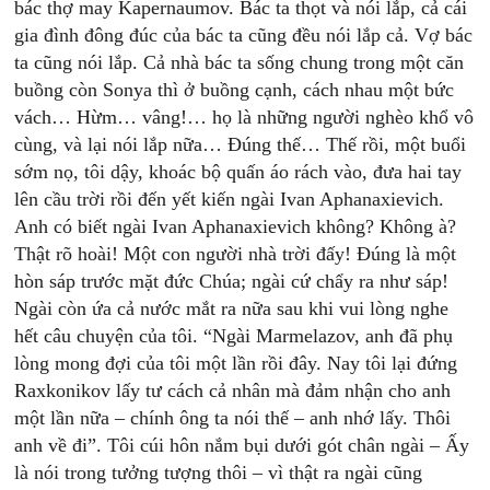
bác thợ may Kapernaumov. Bác ta thọt và nói lắp, cả cái
gia đình đông đúc của bác ta cũng đều nói lắp cả. Vợ bác
ta cũng nói lắp. Cả nhà bác ta sống chung trong một căn
buồng còn Sonya thì ở buồng cạnh, cách nhau một bức
vách… Hừm… vâng!… họ là những người nghèo khổ vô
cùng, và lại nói lắp nữa… Đúng thế… Thế rồi, một buổi
sớm nọ, tôi dậy, khoác bộ quấn áo rách vào, đưa hai tay
lên cầu trời rồi đến yết kiến ngài Ivan Aphanaxievich.
Anh có biết ngài Ivan Aphanaxievich không? Không à?
Thật rõ hoài! Một con người nhà trời đấy! Đúng là một
hòn sáp trước mặt đức Chúa; ngài cứ chẩy ra như sáp!
Ngài còn ứa cả nước mắt ra nữa sau khi vui lòng nghe
hết câu chuyện của tôi. “Ngài Marmelazov, anh đã phụ
lòng mong đợi của tôi một lần rồi đây. Nay tôi lại đứng
Raxkonikov lấy tư cách cả nhân mà đảm nhận cho anh
một lần nữa – chính ông ta nói thế – anh nhớ lấy. Thôi
anh về đi”. Tôi cúi hôn nắm bụi dưới gót chân ngài – Ấy
là nói trong tưởng tượng thôi – vì thật ra ngài cũng