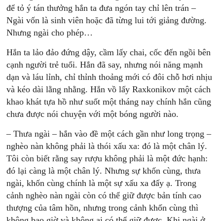
để tỏ ý tán thưởng hắn ta đưa ngón tay chỉ lên trán –
Ngài vốn là sinh viên hoặc đã từng lui tới giảng đường.
Nhưng ngài cho phép…
Hắn ta lảo đảo đứng dậy, cầm lấy chai, cốc đến ngồi bên
cạnh người trẻ tuổi. Hắn đã say, nhưng nói năng mạnh
dạn và láu lỉnh, chỉ thỉnh thoảng mới có đôi chỗ hơi nhịu
và kéo dài lằng nhằng. Hắn vồ lấy Raxkonikov một cách
khao khát tựa hồ như suốt một tháng nay chính hắn cũng
chưa được nói chuyện với một bóng người nào.
– Thưa ngài – hắn vào đề một cách gần như long trọng –
nghèo nàn không phải là thói xấu xa: đó là một chân lý.
Tôi còn biết rằng say rượu không phải là một đức hạnh:
đó lại càng là một chân lý. Nhưng sự khốn cùng, thưa
ngài, khốn cùng chính là một sự xấu xa đấy ạ. Trong
cảnh nghèo nàn ngài còn có thể giữ được bản tính cao
thượng của tâm hồn, nhưng trong cảnh khốn cùng thì
không bao giờ và không ai có thể giữ được. Khi ngài ở