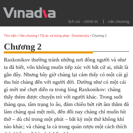
lịch sử · chính trị
văn chương
Thư viện
/
Văn chương
/
Tội ác và trừng phạt - Dostoevsky
/
Chương 2
Chương 2
Raxkonikov thường tránh những nơi đông người và như
ta đã biết, vốn không muốn tiếp xúc với bất cứ ai, nhất là
gần đây. Nhưng bây giờ chàng lại cảm thấy có một cái gì
thu hút chàng đến với người đời. Dường như có một cái
gì mới mẻ chợt diễn ra trong lòng Raxkonikov: chàng
thấy thèm được chuyện trò với người khác. Trong suốt
tháng qua, tâm trạng lo âu, đăm chiêu bứt rứt âm thầm đã
làm chàng quá mệt mỏi, đến đỗi nay chàng chỉ muốn hít
thở – dù chỉ trong một phút – bất kỳ một thứ không khí
nào khác; và chàng la cà trong quán rượu một cách thích