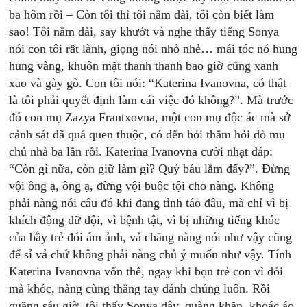
ba hôm rồi – Còn tôi thì tôi nằm dài, tôi còn biết làm
sao! Tôi nằm dài, say khướt và nghe thấy tiếng Sonya
nói con tôi rất lành, giọng nói nhỏ nhẻ… mái tóc nó hung
hung vàng, khuôn mặt thanh thanh bao giờ cũng xanh
xao và gày gò. Con tôi nói: “Katerina Ivanovna, có thật
là tôi phải quyết định làm cái việc đó không?”. Mà trước
đó con mụ Zazya Frantxovna, một con mụ độc ác mà sở
cảnh sát đã quá quen thuộc, có đến hỏi thăm hỏi dò mụ
chủ nhà ba lần rồi. Katerina Ivanovna cười nhạt đáp:
“Còn gì nữa, còn giữ làm gì? Quý báu lắm đấy?”. Đừng
vội ông ạ, ông ạ, đừng vội buộc tội cho nàng. Không
phải nàng nói câu đó khi đang tỉnh táo đâu, mà chỉ vì bị
khích động dữ dội, vì bệnh tật, vì bị những tiếng khóc
của bầy trẻ đói ám ảnh, vả chăng nàng nói như vậy cũng
để sỉ vả chứ không phải nàng chủ ý muốn như vậy. Tính
Katerina Ivanovna vốn thế, ngay khi bọn trẻ con vì đói
mà khóc, nàng cùng thẳng tay đánh chúng luôn. Rồi
quãng sáu giờ, tôi thấy Sonya dậy, quàng khăn, khoác áo