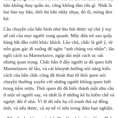
hắn không thay quần áo, cũng không tắm rửa gì. Nhất là
hai bàn tay hắn, thôi thì bẩn nhầy nhụa, đỏ ối, móng đen
kịt.
Câu chuyện của hắn hình như thu hút được sự chú ý tuy
uể oải của mọi người xung quanh. Mấy đứa trẻ sau quầy
hàng bắt đầu cười khúc khích. Lão chủ, chắc là giữ ý, từ
trên gian gác đi xuống để nghe “anh chàng vui nhộn”; lão
ngồi cách xa Marmelazov, ngáp dài một cách uc oải
nhưng quan trọng. Chắc hẳn ở đây người ta đã quen biết
Marmelazov từ lâu, và cái khuynh hướng nói năng kiểu
cách của hắn chắc cũng đã thoát thai từ thói quen nói
chuyện thường xuyên với những người không quen biết
trong tiệm rượu. Thói quen đó đã biến thành một nhu cầu
ở một số người say, và nhất là ở những kẻ bị kiểm chế và
ngược đãi ở nhà. Vì lẽ đó nên họ cố tranh thủ sự đồng
tình, và nếu được, cả sự nể vì nữa trong đám bạn nghiện.