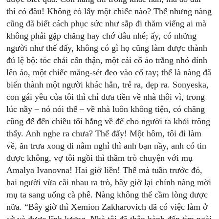
thì có đâu! Không có lấy một chiếc nào? Thế nhưng nàng
cũng đã biết cách phục sức như sắp đi thăm viếng ai mà
không phải gặp chăng hay chớ đâu nhé; ấy, có những
người như thế đấy, không có gì họ cũng làm được thành
đủ lệ bộ: tóc chải cẩn thận, một cái cổ áo trắng nhỏ dính
lên áo, một chiếc măng-sét đeo vào cổ tay; thế là nàng đã
biến thành một người khác hẳn, trẻ ra, đẹp ra. Sonyeska,
con gái yêu của tôi thì chỉ đưa tiền về nhà thôi vì, trong
lúc nầy – nó nói thế – về nhà luôn không tiện, có chăng
cũng đế đến chiều tối hẵng về để cho người ta khỏi trông
thấy. Anh nghe ra chưa? Thế đấy! Một hôm, tôi đi làm
về, ăn trưa xong đi nằm nghỉ thì anh bạn nầy, anh có tin
được không, vợ tôi ngồi thì thầm trò chuyện với mụ
Amalya Ivanovna! Hai giờ liền! Thế mà tuần trước đó,
hai người vừa cãi nhau ra trò, bây giờ lại chính nàng mời
mụ ta sang uống cà phê. Nàng không thể cầm lòng được
nữa. “Bây giờ thì Xemion Zakharovich đã có việc làm ở