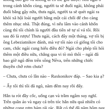
trong cảnh khốn cùng, người ta sẽ đuổi ngài, không phải
đuổi bằng gậy nữa, thưa ngài, người ta sẽ quét ngài ra
khỏi xã hội loài người bằng một cái chổi để cho càng
thêm nhục nhã. Thật đúng, vì nếu lâm vào cảnh khốn
cùng thì tôi chính là người đầu tiên sẽ tự sỉ vả tôi. Rồi
sau đó là rượu! Thưa ngài, cách đây một tháng, vợ tôi bị
ông Lebeziatnikov đánh, mà vợ tôi nào có giống tôi cho
cam, chắc ngài cung hiểu điều đó? Ngài cho phép tôi hỏi
thêm một điều nữa, chẳng qua vi tò mò thôi – ngài đã
bao giờ ngủ đêm trên sông Nêva, trên những chiếc
thuyền chở rơm chưa?
– Chưa, chưa có lần nào – Raxkonikov đáp. – Sao kia ạ?
– Ấy tôi thì tôi đã ngủ, năm đêm nay rồi đấy.
Hắn ta rót đầy cốc, uống cạn và trầm ngâm suy nghĩ.
Trên quần áo và ngay cả trên tóc hắn nữa quả nhiên có
những cọng rơm bám rải rác. Rất có thể đã năm hôm nay