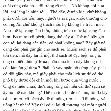
cuối cùng của nó – tôi trông rõ mà… Nó không nói nửa
lời, chỉ lặng lẽ nhìn tôi… Thế đấy, ở trên kia, chứ không
phải dưới cõi trần nầy, người ta ái ngại, khóc thương cho
con người chứ không trách móc họ không hề trách móc.
Như thế lại càng đau hơn, không trách móc lại càng đau
hơn! Ba mươi cô-pếch, đúng thế đấy ạ! Thế mà bây giờ
con tôi lại đang cần tiền, có phải không nào? Bây giờ nó
đang cần phải giữ gìn cho sạch sẽ. Muốn sạch sẽ thì phải
tốn tiền, mà đây lại là một thứ sạch sẽ đặc biệt, ông ạ,
ông có biết không? Mua phấn mua kem nầy không thì
còn làm ăn gì được? Phải có váy ngắn hồ cứng nầy, phải
có đôi giầy nầy, mà giầy phải cho thật lịch sự để có thể
phô bày được đôi chân mỗi khi bước qua vũng nước…
Ông đã hiểu chưa, thưa ông, ông có hiểu cái thứ sạch sẽ
ấy nó thế nào không? Thế mà tôi, bố đẻ của nó, tôi đã lấy
cả ba mươi cô-pếch ấy để đi uống rượu?… Tôi uống, và
uống hết nhẵn! Vậy thì có ai lại đi thương hại một người