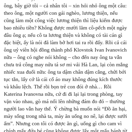
ông, bây giờ tôi – cả nhân tôi – xin hỏi nhỏ ông một câu:
theo ông, một người con gái nghèo, lương thiện, nếu
cũng làm một công việc lương thiện thì liệu kiếm được
bao nhiêu tiền? Không được mười lăm cô-pếch một ngày
đâu ông ạ; nếu cô ta lương thiện và không có tài cán gì
đặc biệt, ấy là nói đã làm bở hơi tai ra rồi đấy. Rồi cả cái
ông uỷ viên hội đồng thành phố Klovstok Ivan Ivanovich
nữa – ông có nghe nói không – cho đến nay ông ta vẫn
chưa trả công may nửa tá sơ mi vải Hà Lan, lại còn mắng
nhiếc xua đuổi nữa: ông ta dậm chân dậm cẳng, chửi bới
tục tằn, lấy cớ là cái cổ áo may không đúng kích thước
và khâu lệch. Thế rồi bọn trẻ con đói ở nhà… Rồi
Katerina Ivanovna nữa, cứ đi đi lại lại trong phòng, tay
vặn vào nhau, gò má nổi lên những đám đo đỏ – thường
người lao vẫn hay thế. Ý chừng bà muốn nói “Đồ ăn hại,
mày sống trong nhà ta, mày ăn uống no nê, lại được sưởi
ấm”. Nhưng con tôi có được ãn gì, uống gì cho cam vì
chính mấy đứa bé cũng không được lấy một mẩu bánh từ