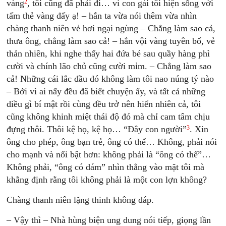
2
vàng
, tôi cũng đã phải đi… vì con gái tôi hiện sống với
tấm thẻ vàng đấy ạ! – hắn ta vừa nói thêm vừa nhìn
chàng thanh niên vẻ hơi ngại ngùng – Chẳng làm sao cả,
thưa ông, chẳng làm sao cả! – hắn vội vàng tuyên bố, vẻ
thản nhiên, khi nghe thấy hai đứa bé sau quầy hàng phì
cười và chính lão chủ cũng cười mỉm. – Chẳng làm sao
cả! Những cái lắc đầu đó không làm tôi nao núng tý nào
– Bởi vì ai nấy đều đã biết chuyện ấy, và tất cả những
diều gì bí mật rồi cùng đều trở nên hiển nhiên cả, tôi
cũng không khinh miệt thái độ đó mà chỉ cam tâm chịu
3
đựng thôi. Thôi kệ họ, kệ họ… “Đây con người”
. Xin
ông cho phép, ông bạn trẻ, ông có thể… Không, phải nói
cho mạnh và nổi bật hơn: không phải là “ông có thể”…
Không phải, “ông có dám” nhìn thẳng vào mặt tôi mà
khẳng định rằng tôi không phải là một con lợn không?
Chàng thanh niên lặng thinh không đáp.
– Vậy thì – Nhà hùng biện ung dung nói tiếp, giọng lần