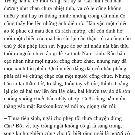
Trông hắn ta có một cái gì rất kỳ lạ. Cái nhìn của hắn
dường như chan chứa nhiệt tình, và có lẽ cũng không
thiếu ý nhị hay trí thông minh: nhưng trong cái nhìn đó
cũng thấy lóe lên những ánh điên rồ. Hắn vận một chiếc
áo lễ phục cũ màu đen đã rách mướp, chỉ còn đính hờ
mỗi một chiếc cúc mà hắn cài lại cần thận, tỏ ra cũng còn
chú ý đến phép lịch sự. Ngực áo sơ mi nhàu nát bẩn thỉu
thòi ra ngoài chiếc áo gi-lê xa-tanh Nam-kinh. Râu hắn
cạo nhẵn như mọi người công chức khác, nhưng nay đã
mọc xanh lún phún. Quá nhiên dáng dấp của hắn phảng
phất cái vẻ chừng chạc của một người công chức. Nhưng
hắn ta lại thẫn thờ, lo lắng, luôn tay vỗ tóc, thỉnh thoảng
lại giơ cả hai tay lên ôm lấy đầu, hai khuỷu tay áo đã sờn
chống xuống chiếc bàn nhầy nhợp. Cuối cùng hắn nhìn
thẳng vào mặt Raxkonikov và nói to, giọng rắn rỏi:
– Thưa tiên sinh, ngài cho phép tôi thưa chuyện đứng
đắn? Bởi vì, tuy trông ngài không có gì là sang trọng,
song kinh nghiệm cũng cho tôi biết rằng ngài là người có