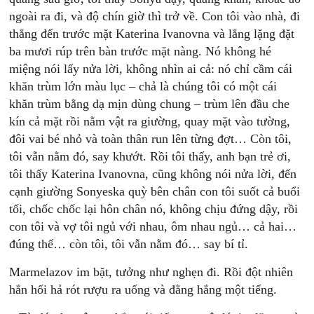
ngoài ra đi, và độ chín giờ thì trở về. Con tôi vào nhà, đi
thẳng đến trước mặt Katerina Ivanovna và lẳng lặng đặt
ba mươi rúp trên bàn trước mặt nàng. Nó không hé
miệng nói lấy nửa lời, không nhìn ai cả: nó chỉ cầm cái
khăn trùm lớn màu lục – chả là chúng tôi có một cái
khăn trùm bằng dạ mịn dùng chung – trùm lên đầu che
kín cả mặt rồi nằm vật ra giường, quay mặt vào tường,
đôi vai bé nhỏ và toàn thân run lên từng đợt… Còn tôi,
tôi vẫn nằm đó, say khướt. Rồi tôi thấy, anh bạn trẻ ơi,
tôi thấy Katerina Ivanovna, cũng không nói nửa lời, đến
cạnh giường Sonyeska quỳ bên chân con tôi suốt cả buổi
tối, chốc chốc lại hôn chân nó, không chịu đứng dậy, rồi
con tôi và vợ tôi ngủ với nhau, ôm nhau ngủ… cả hai…
đúng thế… còn tôi, tôi vẫn nằm đó… say bí tỉ.
Marmelazov im bặt, tưởng như nghẹn đi. Rồi đột nhiên
hắn hối hả rót rượu ra uống và đằng hắng một tiếng.