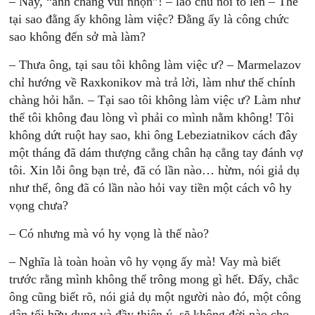
– Nầy, “anh chàng vui nhộn”! – lão chủ nói to lên – Thế
tại sao đằng ấy không làm việc? Đằng ấy là công chức
sao không đến sở mà làm?
– Thưa ông, tại sau tôi không làm việc ư? – Marmelazov
chỉ hướng về Raxkonikov mà trả lời, làm như thế chính
chàng hỏi hắn. – Tại sao tôi không làm việc ư? Làm như
thể tôi không đau lòng vì phải co mình nằm không! Tôi
không dứt ruột hay sao, khi ông Lebeziatnikov cách đây
một tháng đã dám thượng cẳng chân hạ cẳng tay đánh vợ
tôi. Xin lỗi ông bạn trẻ, đã có lần nào… hừm, nói giả dụ
như thế, ông đã có lần nào hỏi vay tiền một cách vô hy
vọng chưa?
– Có nhưng mà vó hy vọng là thế nào?
– Nghĩa là toàn hoàn vô hy vọng ấy mà! Vay mà biết
trước rằng mình không thể trông mong gì hết. Đấy, chắc
ông cũng biết rõ, nói giả dụ một người nào đó, một công
dân tối hữu dụng và đầy thiện ý, sẽ không đời nào cho