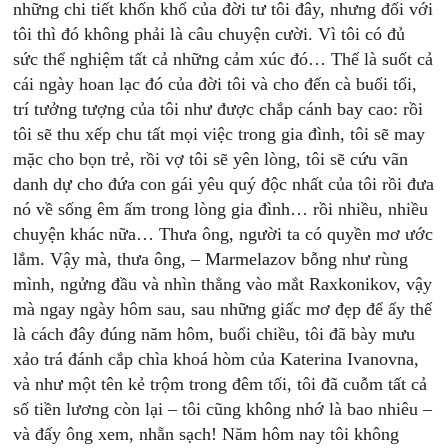
những chi tiết khốn khổ của đời tư tôi đây, nhưng đối với
tôi thì đó không phải là câu chuyện cười. Vì tôi có đủ
sức thể nghiệm tất cả những cảm xúc đó… Thế là suốt cả
cái ngày hoan lạc đó của đời tôi và cho đến cà buổi tối,
trí tưởng tượng của tôi như được chắp cánh bay cao: rồi
tôi sẽ thu xếp chu tất mọi việc trong gia đình, tôi sẽ may
mặc cho bọn trẻ, rồi vợ tôi sẽ yên lòng, tôi sẽ cứu vãn
danh dự cho đứa con gái yêu quý độc nhất của tôi rồi đưa
nó về sống êm ấm trong lòng gia đình… rồi nhiều, nhiều
chuyện khác nữa… Thưa ông, người ta có quyền mơ ước
lắm. Vậy mà, thưa ông, – Marmelazov bỗng như rùng
mình, ngửng đầu và nhìn thẳng vào mắt Raxkonikov, vậy
mà ngay ngày hôm sau, sau những giấc mơ đẹp để ấy thế
là cách đây đúng năm hôm, buổi chiều, tôi đã bày mưu
xảo trá đánh cắp chìa khoá hòm của Katerina Ivanovna,
và như một tên kẻ trộm trong đêm tối, tôi đã cuỗm tất cả
số tiền lương còn lại – tôi cũng không nhớ là bao nhiêu –
và đấy ông xem, nhẵn sạch! Năm hôm nay tôi không