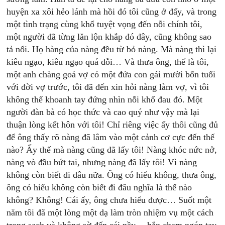
huyện xa xôi hẻo lánh mà hồi đó tôi cũng ở đấy, và trong
một tình trạng cùng khổ tuyệt vọng đến nỗi chính tôi,
một người đã từng lăn lộn khắp đó đây, cũng không sao
tả nổi. Họ hàng của nàng đều từ bỏ nàng. Mà nàng thì lại
kiêu ngạo, kiêu ngạo quá đỗi… Và thưa ông, thế là tôi,
một anh chàng goá vợ có một đứa con gái mười bốn tuổi
với đời vợ trước, tôi đã đến xin hỏi nàng làm vợ, vì tôi
không thể khoanh tay đứng nhìn nỗi khổ đau đó. Một
người đàn bà có học thức và cao quý như vậy mà lại
thuận lòng kết hôn với tôi! Chỉ riêng việc ấy thôi cũng đủ
để ông thấy rõ nàng đã lâm vào một cảnh cơ cực đến thế
nào? Ấy thế mà nàng cũng đã lấy tôi! Nàng khóc nức nở,
nàng vò đầu bứt tai, nhưng nàng đã lấy tôi! Vì nàng
không còn biết đi đâu nữa. Ông có hiểu không, thưa ông,
ông có hiểu không còn biết đi đâu nghĩa là thế nào
không? Không! Cái ấy, ông chưa hiểu được… Suốt một
năm tôi đã một lòng một dạ làm tròn nhiệm vụ một cách