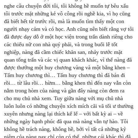
nghe câu chuyện đời tôi, tôi không hề muốn tự bêu xấu
tôi trước mặt những kẻ vô công rồi nghề kia, vì họ cũng
đã biết hết từ trước rồi, mà là muốn tìm thấy một con
người nhạy cảm và có học. Anh cũng nên biết rằng vợ tôi
đã được dạy dỗ ở một học viện trong trấn dành riêng cho
các thiếu nữ con nhà quý phải, và trong buổi lễ tốt
nghiệp, nàng đã cầm chiếc khăn san, nhảy trước mặt
quan tổng trấn và các vị quan khách khác, vì thế nàng đã
được thưởng một huy chương vàng và một bằng khen –
Tấm huy chương thì… Tấm huy chương thì đã bán đi
rồi… từ lâu rồi… hừm… bằng khen thì đến nay vẫn còn
nằm trong hòm của nàng và gần đây nàng còn đem ra
cho mụ chủ nhà xem. Tuy giữa nàng với mụ chủ nhà
luôn luôn có những chuyện xích mích cãi vã tối ư thường
xuyên nhưng nàng lại thích kể lể – với bất kỳ ai – về
những ngày hạnh phúc đã qua mà nàng vẫn tự hào. Tôi
không hề trách nàng, không hề, bởi vì tất cả những kỷ
niệm của nàng nay chỉ còn có thể, những cái khác thì đã