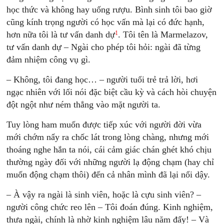
học thức và không hay uống rượu. Bình sinh tôi bao giờ
cũng kính trọng người có học vấn mà lại có đức hạnh,
1
hơn nữa tôi là tư vấn danh dự
. Tôi tên là Marmelazov,
tư vấn danh dự – Ngài cho phép tôi hỏi: ngài đã từng
đảm nhiệm công vụ gì.
– Không, tôi đang học… – người tuổi trẻ trả lời, hơi
ngạc nhiên với lối nói đặc biệt cầu kỳ và cách hòi chuyện
đột ngột như ném thẳng vào mặt người ta.
Tuy lòng ham muốn được tiếp xúc với người đời vừa
mới chớm nẩy ra chốc lát trong lòng chàng, nhưng mới
thoáng nghe hắn ta nói, cái cảm giác chán ghét khó chịu
thường ngày đối với những người lạ động chạm (hay chỉ
muốn động chạm thôi) đến cả nhân mình đã lại nổi dậy.
– À vậy ra ngài là sinh viên, hoặc là cựu sinh viên? –
người công chức reo lên – Tôi đoán đúng. Kinh nghiệm,
thưa ngài, chính là nhờ kinh nghiệm lâu năm đấy! – Và