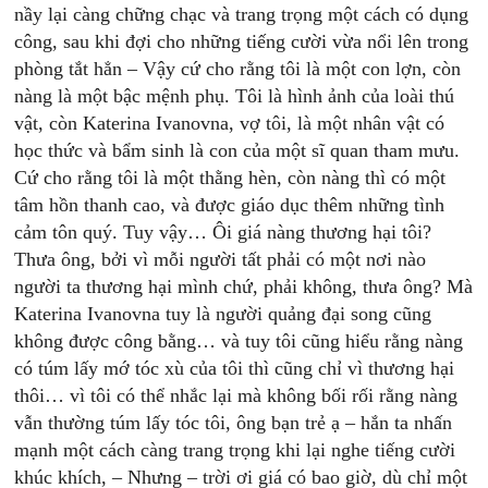
nầy lại càng chững chạc và trang trọng một cách có dụng
công, sau khi đợi cho những tiếng cười vừa nổi lên trong
phòng tắt hẳn – Vậy cứ cho rằng tôi là một con lợn, còn
nàng là một bậc mệnh phụ. Tôi là hình ảnh của loài thú
vật, còn Katerina Ivanovna, vợ tôi, là một nhân vật có
học thức và bẩm sinh là con của một sĩ quan tham mưu.
Cứ cho rằng tôi là một thằng hèn, còn nàng thì có một
tâm hồn thanh cao, và được giáo dục thêm những tình
cảm tôn quý. Tuy vậy… Ôi giá nàng thương hại tôi?
Thưa ông, bởi vì mỗi người tất phải có một nơi nào
người ta thương hại mình chứ, phải không, thưa ông? Mà
Katerina Ivanovna tuy là người quảng đại song cũng
không được công bằng… và tuy tôi cũng hiểu rằng nàng
có túm lấy mớ tóc xù của tôi thì cũng chỉ vì thương hại
thôi… vì tôi có thể nhắc lại mà không bối rối rằng nàng
vẫn thường túm lấy tóc tôi, ông bạn trẻ ạ – hắn ta nhấn
mạnh một cách càng trang trọng khi lại nghe tiếng cười
khúc khích, – Nhưng – trời ơi giá có bao giờ, dù chỉ một