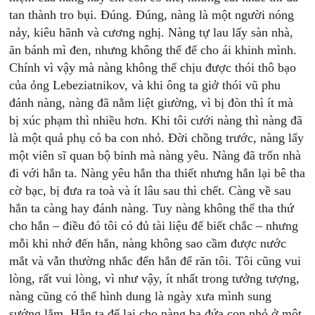
tan thành tro bụi. Đúng. Đúng, nàng là một người nóng
nảy, kiêu hãnh và cương nghị. Nàng tự lau lấy sàn nhà,
ăn bánh mì đen, nhưng không thể để cho ái khinh mình.
Chính vì vậy mà nàng không thể chịu được thói thô bạo
của ỏng Lebeziatnikov, và khi ông ta giở thói vũ phu
đánh nàng, nàng đã nằm liệt giường, vì bị đòn thì ít mà
bị xúc phạm thì nhiều hơn. Khi tôi cưới nàng thì nàng đã
là một quả phụ có ba con nhỏ. Đời chồng trước, nàng lấy
một viên sĩ quan bộ binh mà nàng yêu. Nàng đã trốn nhà
đi với hắn ta. Nàng yêu hắn tha thiết nhưng hắn lại bê tha
cờ bạc, bị đưa ra toà và ít lâu sau thì chết. Càng về sau
hắn ta càng hay đánh nàng. Tuy nàng không thể tha thứ
cho hắn – điều đó tôi có đủ tài liệu để biết chắc – nhưng
mỗi khi nhớ đến hắn, nàng không sao cầm được nước
mắt và vẫn thường nhắc đến hắn để răn tôi. Tôi cũng vui
lòng, rất vui lòng, vì như vậy, ít nhất trong tưởng tượng,
nàng cũng có thể hình dung là ngày xưa mình sung
sướng lắm. Hắn ta để lại cho nàng ba đứa con nhỏ ở một