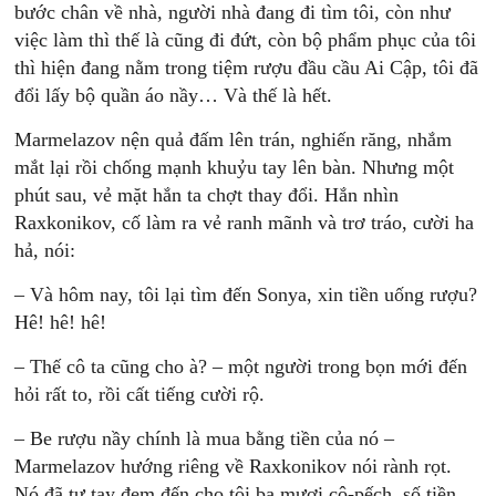
bước chân về nhà, người nhà đang đi tìm tôi, còn như
việc làm thì thế là cũng đi đứt, còn bộ phẩm phục của tôi
thì hiện đang nằm trong tiệm rượu đầu cầu Ai Cập, tôi đã
đổi lấy bộ quần áo nầy… Và thế là hết.
Marmelazov nện quả đấm lên trán, nghiến răng, nhắm
mắt lại rồi chống mạnh khuỷu tay lên bàn. Nhưng một
phút sau, vẻ mặt hắn ta chợt thay đổi. Hắn nhìn
Raxkonikov, cố làm ra vẻ ranh mãnh và trơ tráo, cười ha
hả, nói:
– Và hôm nay, tôi lại tìm đến Sonya, xin tiền uống rượu?
Hê! hê! hê!
– Thế cô ta cũng cho à? – một người trong bọn mới đến
hỏi rất to, rồi cất tiếng cười rộ.
– Be rượu nầy chính là mua bằng tiền của nó –
Marmelazov hướng riêng về Raxkonikov nói rành rọt.
Nó đã tự tay đem đến cho tôi ba mươi cô-pếch, số tiền