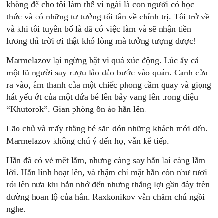
không đế cho tôi làm thế vì ngài là con người có học
thức và có những tư tưởng tối tân về chính trị. Tôi trở về
và khi tôi tuyên bố là đã có việc làm và sẽ nhận tiền
lương thì trời ơi thật khó lòng mà tưởng tượng được!
Marmelazov lại ngừng bặt vì quá xúc động. Lúc ấy cả
một lũ người say rượu lảo đảo bước vào quán. Cạnh cửa
ra vào, âm thanh của một chiếc phong cầm quay và giọng
hát yếu ớt của một đứa bé lên bảy vang lên trong điệu
“Khutorok”. Gian phòng ồn ào hẳn lên.
Lão chủ và mấy thằng bé săn đón những khách mới đến.
Marmelazov không chú ý đến họ, vẫn kể tiếp.
Hắn đã có vẻ mệt lắm, nhưng càng say hắn lại càng lắm
lời. Hắn linh hoạt lên, và thậm chí mặt hắn còn như tươi
rói lên nữa khi hắn nhớ đến những thắng lợi gần đây trên
đường hoan lộ của hắn. Raxkonikov vẫn chăm chú ngồi
nghe.