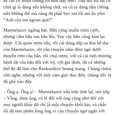
ấy chỉ có mình chúng tôi thôi đấy nhé? Thử hỏi tôi thì có
chút gì là đáng yêu không chứ, và có ra dáng tấm chồng
nữa không thể mà nàng đã phải bẹo má tôi mà âu yếm
“Anh của em ngoan quá?”
Marmelazov ngừng bặt. Hắn cũng muốn mỉm cười,
nhưng cằm hắn run bắn lên. Tuy vậy hắn cũng kìm lại
được. Cái quán rượu nầy, rồi cái dáng dấp sa đoạ bê tha
của Marmelazov, rồi câu chuyện nằm đêm ngủ dưới
thuyền rơm của hắn, rồi chai rượu, với cả cái tình thương
bệnh tật của hắn đối với vợ, với gia đình, tất cả những
thứ đó đã làm cho Raxkonikov hoang mang. Chàng chăm
chú nghe, nhưng với một cảm giác đau đớn, chàng tiếc là
đã ghé vào đây.
– Ông ạ. Ông ạ! – Marmelazov vừa trấn tĩnh lại, nói tiếp
– Vâng, thưa ông, có lẽ đối với ông cùng như đối với
mọi người khác đó chỉ là một chuyện khôi hài, và chắc
tôi đã làm phiền lòng ông vì câu chuyện ngớ ngấn với