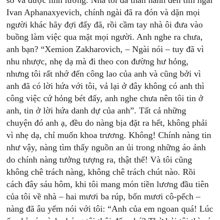
sở và được lĩnh lương. Nhà tôi đã thân hành đến tìm ngài
Ivan Aphanaxyevich, chính ngài đã ra đón và dặn mọi
người khác hãy đợi đấy đã, rồi cầm tay nhà ôi đưa vào
buồng làm việc qua mặt mọi người. Anh nghe ra chưa,
anh bạn? “Xemion Zakharovich, – Ngài nói – tuy đã vì
nhu nhược, nhẹ dạ mà đi theo con đường hư hỏng,
nhưng tôi rất nhớ đến công lao của anh và cũng bởi vì
anh đã có lời hứa với tôi, vả lại ở đây không có anh thì
công việc cứ hỏng bét đấy, anh nghe chưa nên tôi tin ở
anh, tin ở lời hứa danh dự của anh”. Tất cả những
chuyện đó anh ạ, đều do nàng bịa đặt ra hết, không phải
vì nhẹ dạ, chỉ muốn khoa trương. Không! Chính nàng tin
như vậy, nàng tìm thấy nguồn an ủi trong những áo ảnh
do chính nàng tưởng tượng ra, thật thế! Và tôi cũng
không chê trách nàng, không chê trách chút nào. Rồi
cách đây sáu hôm, khi tôi mang món tiền lương đầu tiên
của tôi về nhà – hai mươi ba rúp, bốn mươi cô-pếch –
nàng đã âu yếm nói với tôi: “Anh của em ngoan quá! Lúc