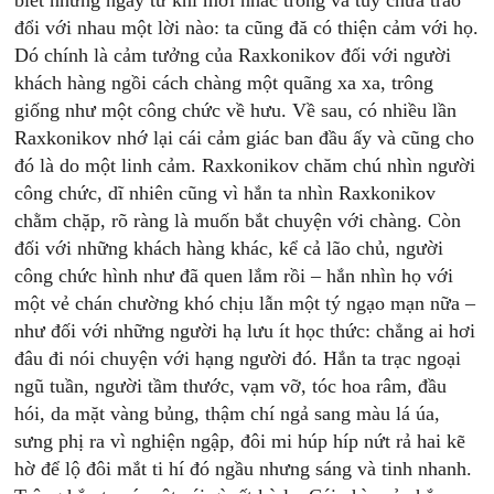
biết nhưng ngay từ khi mới nhác trông và tuy chưa trao
đổi với nhau một lời nào: ta cũng đă có thiện cảm với họ.
Dó chính là cảm tưởng của Raxkonikov đối với người
khách hàng ngồi cách chàng một quãng xa xa, trông
giống như một công chức về hưu. Về sau, có nhiều lần
Raxkonikov nhớ lại cái cảm giác ban đầu ấy và cũng cho
đó là do một linh cảm. Raxkonikov chăm chú nhìn người
công chức, dĩ nhiên cũng vì hắn ta nhìn Raxkonikov
chằm chặp, rõ ràng là muốn bắt chuyện với chàng. Còn
đối với những khách hàng khác, kể cả lão chủ, người
công chức hình như đã quen lắm rồi – hắn nhìn họ với
một vẻ chán chường khó chịu lẫn một tý ngạo mạn nữa –
như đối với những người hạ lưu ít học thức: chẳng ai hơi
đâu đi nói chuyện với hạng người đó. Hắn ta trạc ngoại
ngũ tuần, người tầm thước, vạm vỡ, tóc hoa râm, đầu
hói, da mặt vàng bủng, thậm chí ngả sang màu lá úa,
sưng phị ra vì nghiện ngập, đôi mi húp híp nứt rả hai kẽ
hờ để lộ đôi mắt ti hí đó ngầu nhưng sáng và tinh nhanh.