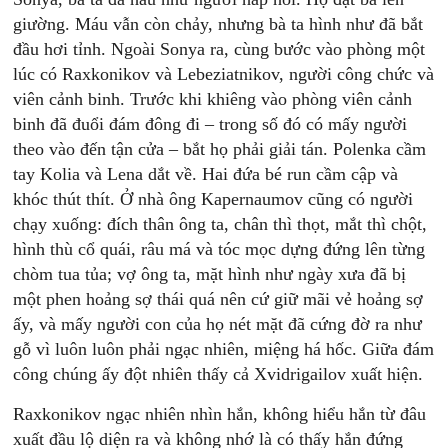
giường. Máu vẫn còn chảy, nhưng bà ta hình như đã bắt
đầu hơi tỉnh. Ngoài Sonya ra, cùng bước vào phòng một
lúc có Raxkonikov và Lebeziatnikov, người công chức và
viên cảnh binh. Trước khi khiêng vào phòng viên cảnh
binh đã đuổi đám đông đi – trong số đó có mấy người
theo vào đến tận cửa – bắt họ phải giải tán. Polenka cầm
tay Kolia và Lena dắt về. Hai đứa bé run cầm cập và
khóc thút thít. Ở nhà ông Kapernaumov cũng có người
chạy xuống: đích thân ông ta, chân thì thọt, mắt thì chột,
hình thù cổ quái, râu má và tóc mọc dựng đứng lên từng
chòm tua tủa; vợ ông ta, mặt hình như ngày xưa đã bị
một phen hoảng sợ thái quá nên cứ giữ mãi vẻ hoảng sợ
ấy, và mấy người con của họ nét mặt đã cứng đờ ra như
gỗ vì luôn luôn phải ngạc nhiên, miệng há hốc. Giữa đám
công chúng ấy đột nhiên thấy cả Xvidrigailov xuất hiện.
Raxkonikov ngạc nhiên nhìn hắn, không hiểu hắn từ đâu
xuất đầu lộ diện ra và không nhớ là có thấy hắn đứng