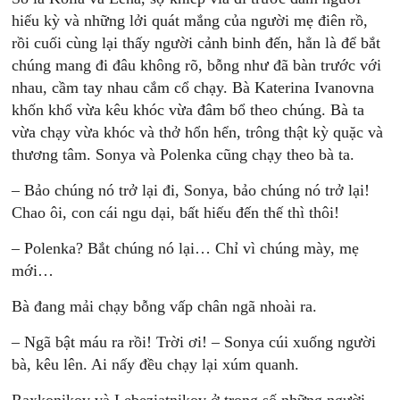
hiếu kỳ và những lởi quát mắng của người mẹ điên rồ,
rồi cuối cùng lại thấy người cảnh binh đến, hẳn là để bắt
chúng mang đi đâu không rõ, bỗng như đã bàn trước với
nhau, cầm tay nhau cắm cổ chạy. Bà Katerina Ivanovna
khốn khổ vừa kêu khóc vừa đâm bổ theo chúng. Bà ta
vừa chạy vừa khóc và thở hổn hển, trông thật kỳ quặc và
thương tâm. Sonya và Polenka cũng chạy theo bà ta.
– Bảo chúng nó trở lại đi, Sonya, bảo chúng nó trở lại!
Chao ôi, con cái ngu dại, bất hiếu đến thế thì thôi!
– Polenka? Bắt chúng nó lại… Chỉ vì chúng mày, mẹ
mới…
Bà đang mải chạy bỗng vấp chân ngã nhoài ra.
– Ngã bật máu ra rồi! Trời ơi! – Sonya cúi xuống người
bà, kêu lên. Ai nấy đều chạy lại xúm quanh.