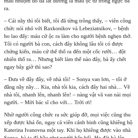
máu nhuộm đỏ đá lát đường là máu ộc từ trong ngực bà
ra.
– Cái nầy thì tôi biết, tôi đã từng trông thấy, – viên công
chức nói nhỏ với Raxkonikov và Lebeziatnikov, – bệnh
ho lao đấy: máu cứ ộc ra làm cho người bệnh nghẹn thở.
Tôi có người bà con, cách đây không lâu tôi có được
chứng kiến, máu cứ thế thổ ra đến một cốc rưỡi… đột
nhiên thổ ra… Nhưng biết làm thế nào đây, bà ấy chết
ngay bây giờ thì sao?
– Đưa về đây đây, về nhà tôi! – Sonya van lơn, – tôi ở
đằng nầy nầy… Kia, nhà tôi kia, cách đây hai nhà… Về
nhà tôi, nhanh lên, nhanh lên! – nàng vật vã van nài mọi
người. – Mời bác sĩ cho với… Trời ơi!
Nhờ người công chức ra sức giúp đỡ, mọi việc cũng thu
xếp được khá ổn, ngay cả viên cảnh binh cũng khiêng hộ
Katerina Ivanovna một tay. Khi họ khiêng được vào nhà
Sonya, bà ta đã hầu như người hấp hối. Họ đặt bà lên