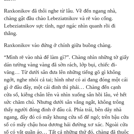
Raxkonikov đã thôi nghe từ lâu. Về đến ngang nhà,
chàng gật đầu chào Lebeziatnikov và rẽ vào cổng.
Lebeziatnikov sực tỉnh, ngơ ngác nhìn quanh rồi đi
thẳng.
Raxkonikov vào đứng ở chính giữa buồng chàng.
“Mình rẽ vào nhà để làm gì?”. Chàng nhìn những tờ giấy
dán tường vàng vàng đã sờn rách, lớp bụi, chiếc đi-
văng… Từ dưới sân đưa lên những tiếng gõ gì không
ngớt, nghe nhói cả tai; hình như có ai đang đóng một cái
gì ở đâu đây, một cái đinh thì phải… Chàng đến cạnh
cửa sổ, kiễng chân lên và nhìn xuống sân hồi lâu, vẻ hết
sức chăm chú. Nhưng dưới sân vắng ngắt, không trông
thấy người đóng đinh ở đâu cả. Phía trái, bên dãy nhà
ngang, đây đó có mấy khung cửa sổ để ngỏ; trên bậu cửa
sổ có mấy chậu hoa dương hải đường xơ xác. Ngoài cửa
sổ có vắt quần áo… Tất cả những thứ đó, chàng đã thuộc