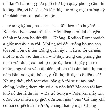
mà lại đi hát rong giữa phố như bọn quay phong cầm thì
không tiện, vì bà sắp sửa làm hiệu trưởng một trường ký
túc dành cho con gái quý tộc…
– Trường ký túc, ha – ha – ha! Rõ khéo hão huyền! –
Katerina Ivanovna thét lên. Mấy tiếng cười lại chuỵển
thành một cơn ho dữ dội, – Không, Rodion Romanovich
ạ giấc mơ ấy qua rồi! Mọi người đều ruồng bỏ mẹ con
tôi rồi! Còn cái tên tướng quèn ấy… Cậu ạ, tôi đã ném
một lọ mực vào đầu hắn, – Ở đấy, trong căn phòng gia
nhân vừa đúng có một lọ mực đặt bên tờ giấy ghi tên
những người ra vào: tôi đến ghi tên rồi cầm luôn lọ mực
ném hắn, xong tôi bỏ chạy. Ôi, họ đê tiện, đê tiện quá!
Nhưng thôi, nhổ toẹt vào, bây giờ tôi sẽ tự tay nuôi
chúng, không thèm xin xỏ đứa nào hết? Mẹ con tôi làm
khổ nó thế là đủ rồi! – Bà trỏ Sonya – Polenka, mày xin
được bao nhiêu nãy giờ, đưa xem nào? Sao? Cả thảy chỉ
có hai cô-pếch à? Trời ơi, chúng thật tệ mạt! Chúng