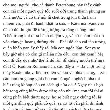
cho mọi người, cho cả thành Petersbung nầy thấy cảnh
con cái một người quý tộc suốt đời trung thành phụng sự
Nhà nước, và có thể nói là chết trong khi thừa hành
nhiệm vụ, phải đi hành khất ra sao. – Katerina Ivanovna
đã có đủ thì giờ để tưởng tượng ra rằng chồng mình
“chết trong khi thừa hành nhiệm vụ, và cứ nhắm mắt tin
vào chuyện hoang đường đó. – Phải để cho cái tên tướng
quèn khốn nạn ấy thấy rõ. Mà con ngốc lắm, Sonya ạ:
bây giờ nhà có còn gì mà ăn nữa đâu, con thử xem? Mẹ
con dì đày đoạ như thế là đủ rồi, dì không muốn thế nữa
đâu! Ồ, Rodion Romanovich, cậu đấy à! – Bà chợt trông
thấy Raxkonikov, liền reo lên và lao về phía chàng, – Xin
cậu làm ơn giảng giải cho con bé ngốc nghếch nhà tôi
hiểu rằng không còn có cách gì nữa đâu! Ngay như bọn
hát rong cũng kiếm được tiền; còn như mẹ con tôi thì ai
cũng phân biệt được ngay, họ sẽ biết ngay chúng tôi là
một gia đình quý phái cô quả, sa cơ lỡ vận phải đi hành
khất, rồi cái tên tướng quèn ấy sẽ bị cách chức cho mà