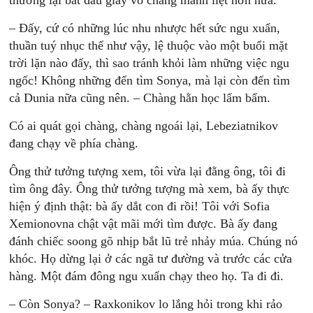
thường lại bắt đầu giầy vò chàng mành liệt hơn nữa.
– Đấy, cứ có những lúc nhu nhược hết sức ngu xuẩn,
thuần tuý nhục thể như vậy, lệ thuộc vào một buổi mặt
trời lặn nào đấy, thì sao tránh khỏi làm những việc ngu
ngốc! Không những đến tìm Sonya, mà lại còn đến tìm
cả Dunia nữa cũng nên. – Chàng hằn học lẩm bẩm.
Có ai quát gọi chàng, chàng ngoái lại, Lebeziatnikov
đang chạy về phía chàng.
Ông thử tưởng tượng xem, tôi vừa lại đằng ông, tôi đi
tìm ông đây. Ông thử tưởng tượng mà xem, bà ấy thực
hiện ý định thật: bà ấy dắt con đi rồi! Tôi với Sofia
Xemionovna chật vật mãi mới tìm được. Bà ấy đang
đánh chiếc soong gõ nhịp bắt lũ trẻ nhảy múa. Chúng nó
khóc. Họ dừng lại ở các ngã tư đường và trước các cửa
hàng. Một đám đông ngu xuẩn chạy theo họ. Ta đi đi.
– Còn Sonya? – Raxkonikov lo lắng hỏi trong khi rảo