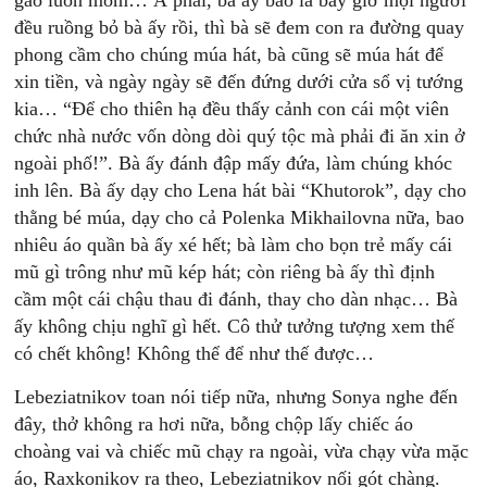
gào luôn mồm… À phải, bà ấy bảo là bây giờ mọi người
đều ruồng bỏ bà ấy rồi, thì bà sẽ đem con ra đường quay
phong cầm cho chúng múa hát, bà cũng sẽ múa hát để
xin tiền, và ngày ngày sẽ đến đứng dưới cửa sổ vị tướng
kia… “Để cho thiên hạ đều thấy cảnh con cái một viên
chức nhà nước vốn dòng dòi quý tộc mà phải đi ăn xin ở
ngoài phố!”. Bà ấy đánh đập mấy đứa, làm chúng khóc
inh lên. Bà ấy dạy cho Lena hát bài “Khutorok”, dạy cho
thằng bé múa, dạy cho cả Polenka Mikhailovna nữa, bao
nhiêu áo quần bà ấy xé hết; bà làm cho bọn trẻ mấy cái
mũ gì trông như mũ kép hát; còn riêng bà ấy thì định
cầm một cái chậu thau đi đánh, thay cho dàn nhạc… Bà
ấy không chịu nghĩ gì hết. Cô thử tưởng tượng xem thế
có chết không! Không thể để như thế được…
Lebeziatnikov toan nói tiếp nữa, nhưng Sonya nghe đến
đây, thở không ra hơi nữa, bỗng chộp lấy chiếc áo
choàng vai và chiếc mũ chạy ra ngoài, vừa chạy vừa mặc
áo, Raxkonikov ra theo, Lebeziatnikov nối gót chàng.