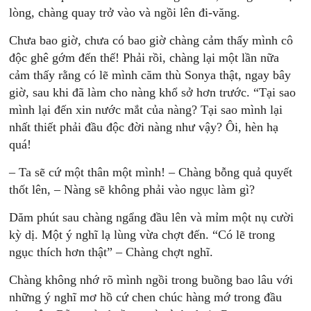
lòng, chàng quay trở vào và ngồi lên đi-văng.
Chưa bao giờ, chưa có bao giờ chàng cảm thấy mình cô
độc ghê gớm đến thế! Phải rồi, chàng lại một lần nữa
cảm thấy rằng có lẽ mình căm thù Sonya thật, ngay bây
giờ, sau khi đã làm cho nàng khổ sở hơn trước. “Tại sao
mình lại đến xin nước mắt của nàng? Tại sao mình lại
nhất thiết phải đầu độc đời nàng như vậy? Ôi, hèn hạ
quá!
– Ta sẽ cứ một thân một mình! – Chàng bỗng quả quyết
thốt lên, – Nàng sẽ không phải vào ngục làm gì?
Dăm phút sau chàng ngẩng đầu lên và mỉm một nụ cười
kỳ dị. Một ý nghĩ lạ lùng vừa chợt đến. “Có lẽ trong
ngục thích hơn thật” – Chàng chợt nghĩ.
Chàng không nhớ rõ mình ngồi trong buồng bao lâu với
những ý nghĩ mơ hồ cứ chen chúc hàng mớ trong đầu