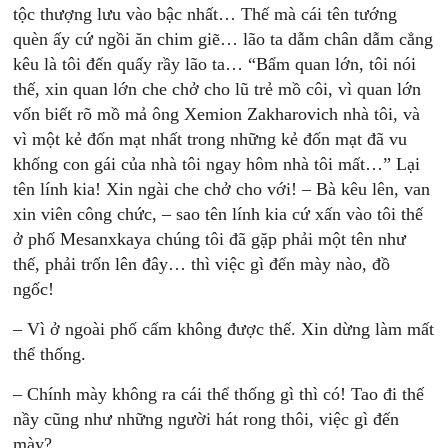
tộc thượng lưu vào bậc nhất… Thế mà cái tên tướng
quèn ấy cứ ngồi ăn chim giẽ… lão ta dẫm chân dẫm cẳng
kêu là tôi đến quấy rầy lão ta… “Bẩm quan lớn, tôi nói
thế, xin quan lớn che chở cho lũ trẻ mồ côi, vì quan lớn
vốn biết rõ mồ mả ông Xemion Zakharovich nhà tôi, và
vì một kẻ đốn mạt nhất trong những kẻ đốn mạt đã vu
khống con gái của nhà tôi ngay hôm nhà tôi mất…” Lại
tên lính kia! Xin ngài che chở cho với! – Bà kêu lên, van
xin viên công chức, – sao tên lính kia cứ xấn vào tôi thế
ở phố Mesanxkaya chúng tôi đã gặp phải một tên như
thế, phải trốn lên đây… thì việc gì đến mày nào, đồ
ngốc!
– Vì ở ngoài phố cấm không được thế. Xin dừng làm mất
thể thống.
– Chính mày không ra cái thể thống gì thì có! Tao đi thế
nầy cũng như những người hát rong thôi, việc gì đến
mày?