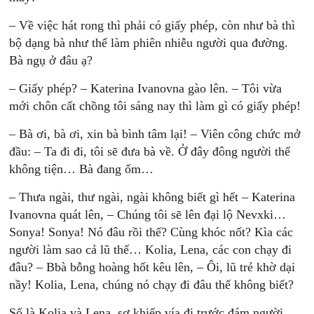
– Về việc hát rong thì phải có giấy phép, còn như bà thì
bộ dạng bà như thế làm phiên nhiễu người qua đường.
Bà ngụ ở đâu ạ?
– Giấy phép? – Katerina Ivanovna gào lên. – Tôi vừa
mới chôn cất chồng tôi sáng nay thì làm gì có giấy phép!
– Bà ơi, bà ơi, xin bà bình tâm lại! – Viên công chức mở
đầu: – Ta đi đi, tôi sẽ đưa bà về. Ở đây đông người thế
không tiện… Bà đang ốm…
– Thưa ngài, thư ngài, ngài không biết gì hết – Katerina
Ivanovna quát lên, – Chúng tôi sẽ lên đại lộ Nevxki…
Sonya! Sonya! Nó đâu rồi thế? Cùng khóc nốt? Kìa các
người làm sao cả lũ thế… Kolia, Lena, các con chạy đi
đâu? – Bbà bỗng hoàng hốt kêu lên, – Ôi, lũ trẻ khờ dại
nầy! Kolia, Lena, chúng nó chạy đi đâu thế không biết?
Số là Kolia và Lena, sợ khiếp vía đi trước đám người