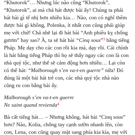
“Khutorok”… Nhưng lúc nào cũng “Khutorok”,
“Khutorok”, ai mà chả hát được bài ấy! Chúng ta phải
hát bài gì tế nhị hơn nhiều kia… Nào, con có nghĩ thêm
được bài gì không, Polenka, ít nhất con cũng phải giúp
mẹ với chứ! Chả nhẽ lại đi hát bài “Anh phiêu kỵ chống
3
gươm” hay sao? À, ta sẽ hát bài
“Cinq sous
”
bằng tiếng
Pháp. Mẹ dạy cho các con rồi kia mà, dạy rồi. Cái chính
là hát bằng tiếng Pháp thì họ sẽ thấy ngay các con là con
nhà quý tộc, như thế sẽ cảm động hơn nhiều… Lại còn
có thể hát: “
Malborough s’en va-t-en guerre”
nữa! Đó
đúng là một bài hát trẻ con, các nhà quý tộc nhà nào
cũng ru con bằng bài ấy.
Malborough s’en va-t-en guerre
4
Ne saint quand revienda
Bà cất tiếng hát… – Nhưng không, hát bài “Cinq sous”
hơn? Nào, Kolia, chống tay cạnh sườn nhanh lên, còn
con, Lena, con cũng quay mặt sang phía kia kìa, mẹ với