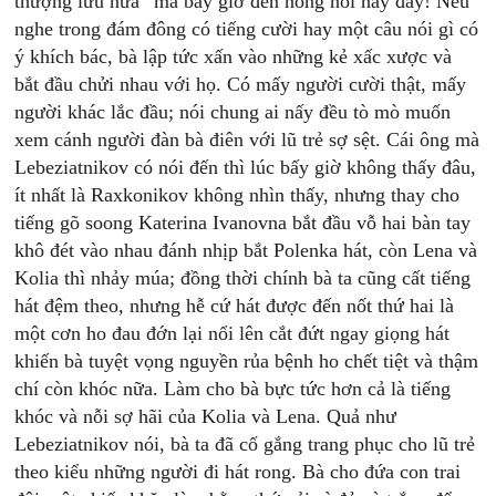
thượng lưu nữa” mà bây giờ đến nông nỗi nầy đây! Nếu
nghe trong đám đông có tiếng cười hay một câu nói gì có
ý khích bác, bà lập tức xấn vào những kẻ xấc xược và
bắt đầu chửi nhau với họ. Có mấy người cười thật, mấy
người khác lắc đầu; nói chung ai nấy đều tò mò muốn
xem cánh người đàn bà điên với lũ trẻ sợ sệt. Cái ông mà
Lebeziatnikov có nói đến thì lúc bấy giờ không thấy đâu,
ít nhất là Raxkonikov không nhìn thấy, nhưng thay cho
tiếng gõ soong Katerina Ivanovna bắt đầu vỗ hai bàn tay
khô đét vào nhau đánh nhịp bắt Polenka hát, còn Lena và
Kolia thì nhảy múa; đồng thời chính bà ta cũng cất tiếng
hát đệm theo, nhưng hễ cứ hát được đến nốt thứ hai là
một cơn ho đau đớn lại nổi lên cắt đứt ngay giọng hát
khiến bà tuyệt vọng nguyền rủa bệnh ho chết tiệt và thậm
chí còn khóc nữa. Làm cho bà bực tức hơn cả là tiếng
khóc và nỗi sợ hãi của Kolia và Lena. Quả như
Lebeziatnikov nói, bà ta đã cố gắng trang phục cho lũ trẻ
theo kiểu những người đi hát rong. Bà cho đứa con trai