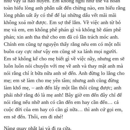
như vậy là hão huyền. Em không nghĩ như thể và hoàn
toàn hiểu lòng anh phẫn uất đến chừng nào, em hiểu rằng
lòng phẫn uất ấy có thể để lại những dấu vết mãi mãi
không xoá mờ được. Em sợ thế lắm. Về việc anh từ bỏ
mẹ và em, em không phê phán gì và không hề dám phê
phán; xin anh tha thứ cho em đã có lần trách móc anh.
Chính em cũng tự nguyện thấy rằng nếu em có một nỗi
buồn cay cực như vậy em cũng sẽ xa lánh mọi người.
Em sẽ không kể cho mẹ biết gì về việc nầy, nhưng em sẽ
luôn luôn nói chuyện với mẹ về anh và thay mặt anh mà
nói rằng chỉ ít bữa nữa anh sẽ đến. Anh đừng lo lắng cho
mẹ; em sẽ làm cho mẹ yên tâm; nhưng anh cũng đừng
làm khổ mẹ, – anh đến lấy một lần thôi cũng được; anh
phải nhớ rằng đó là mẹ anh! Bây giờ em đến đây chỉ để
nói rằng nếu nhỡ anh có cần đến em hay cần đến… cả
cuộc đời của em hay có cần gì nữa… thì anh cứ gọi em,
em sẽ đến. Thôi, em đi nhé!
Nàng quay phắt lại và đi ra cửa.