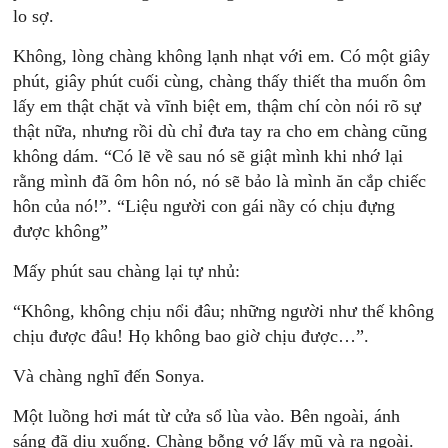
lo sợ.
Không, lòng chàng không lạnh nhạt với em. Có một giây
phút, giây phút cuối cùng, chàng thấy thiết tha muốn ôm
lấy em thật chặt và vĩnh biệt em, thậm chí còn nói rõ sự
thật nữa, nhưng rồi dù chỉ đưa tay ra cho em chàng cũng
không dám. “Có lẽ về sau nó sẽ giật mình khi nhớ lại
rằng mình đã ôm hôn nó, nó sẽ bảo là mình ăn cắp chiếc
hôn của nó!”. “Liệu người con gái nầy có chịu đựng
được không”
Mấy phút sau chàng lại tự nhủ:
“Không, không chịu nổi đâu; những người như thế không
chịu được đâu! Họ không bao giờ chịu được…”.
Và chàng nghĩ đến Sonya.
Một luồng hơi mát từ cửa sổ lùa vào. Bên ngoài, ánh
sáng đã dịu xuống. Chàng bỗng vớ lấy mũ và ra ngoài.