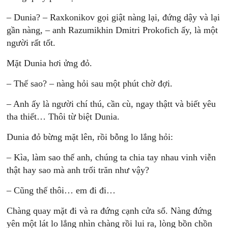
– Dunia? – Raxkonikov gọi giật nàng lại, đứng dậy và lại
gần nàng, – anh Razumikhin Dmitri Prokofich ấy, là một
người rất tốt.
Mặt Dunia hơi ửng đỏ.
– Thế sao? – nàng hỏi sau một phút chờ đợi.
– Anh ấy là người chí thú, cần cù, ngay thậtt và biết yêu
tha thiết… Thôi từ biệt Dunia.
Dunia đỏ bừng mặt lên, rồi bỗng lo lắng hỏi:
– Kìa, làm sao thế anh, chúng ta chia tay nhau vinh viễn
thật hay sao mà anh trối trăn như vậy?
– Cũng thế thôi… em đi đi…
Chàng quay mặt đi và ra đứng cạnh cửa sổ. Nàng đứng
yên một lát lo lắng nhìn chàng rồi lui ra, lòng bồn chồn