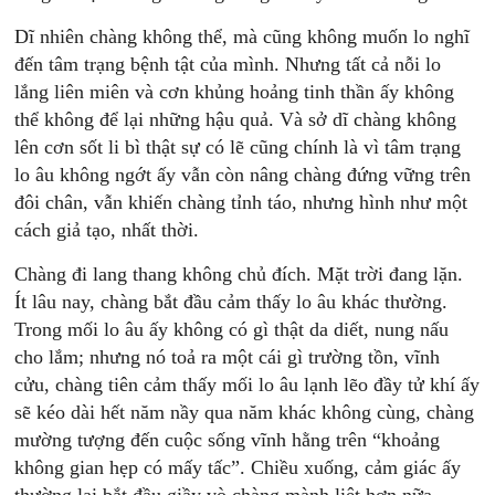
Dĩ nhiên chàng không thể, mà cũng không muốn lo nghĩ
đến tâm trạng bệnh tật của mình. Nhưng tất cả nỗi lo
lắng liên miên và cơn khủng hoảng tinh thần ấy không
thể không để lại những hậu quả. Và sở dĩ chàng không
lên cơn sốt li bì thật sự có lẽ cũng chính là vì tâm trạng
lo âu không ngớt ấy vẫn còn nâng chàng đứng vững trên
đôi chân, vẫn khiến chàng tỉnh táo, nhưng hình như một
cách giả tạo, nhất thời.
Chàng đi lang thang không chủ đích. Mặt trời đang lặn.
Ít lâu nay, chàng bắt đầu cảm thấy lo âu khác thường.
Trong mối lo âu ấy không có gì thật da diết, nung nấu
cho lắm; nhưng nó toả ra một cái gì trường tồn, vĩnh
cửu, chàng tiên cảm thấy mối lo âu lạnh lẽo đầy tử khí ấy
sẽ kéo dài hết năm nầy qua năm khác không cùng, chàng
mường tượng đến cuộc sống vĩnh hằng trên “khoảng
không gian hẹp có mấy tấc”. Chiều xuống, cảm giác ấy