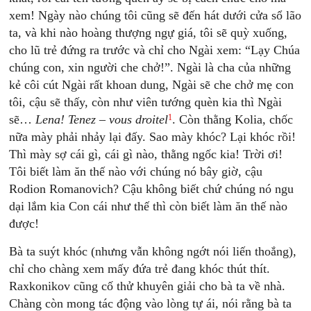
xem! Ngày nào chúng tôi cũng sẽ đến hát dưới cửa sổ lão
ta, và khi nào hoàng thượng ngự giá, tôi sẽ quỳ xuống,
cho lũ trẻ đứng ra trước và chỉ cho Ngài xem: “Lạy Chúa
chúng con, xin người che chở!”. Ngài là cha của những
kẻ côi cút Ngài rất khoan dung, Ngài sẽ che chở mẹ con
tôi, cậu sẽ thấy, còn như viên tướng quèn kia thì Ngài
1
sẽ…
Lena! Tenez – vous droitel
. Còn thằng Kolia, chốc
nữa mày phải nhảy lại đấy. Sao mày khóc? Lại khóc rồi!
Thì mày sợ cái gì, cái gì nào, thằng ngốc kia! Trời ơi!
Tôi biết làm ăn thế nào với chúng nó bây giờ, cậu
Rodion Romanovich? Cậu không biết chứ chúng nó ngu
dại lắm kia Con cái như thế thì còn biết làm ăn thế nào
được!
Bà ta suýt khóc (nhưng vẫn không ngớt nói liến thoắng),
chỉ cho chàng xem mấy đứa trẻ đang khóc thút thít.
Raxkonikov cũng cố thử khuyên giải cho bà ta về nhà.
Chàng còn mong tác động vào lòng tự ái, nói rằng bà ta