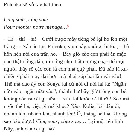
Polenka sẽ vỗ tay hát theo.
Cinq sous, cinq sous
5
Pour monter notre ménage…
– Hì – thì – hì! – Cười được mấy tiếng bà lại ho lên một
tràng. – Nắn áo lại, Polenka, vai chảy xuống rồi kia, – bà
hổn hển nói qua trận ho. – Bây giờ các con phải ăn mặc
cho thật đứng đắn, đi đứng cho thật chững chạc để mọi
người thấy rõ các con là con nhà quý phái. Đã bảo là xu-
chiêng phải may dài hơn mà phải xấp hai lần vải vào!
Thế mà dạo ấy con Sonya lại cứ nói đi nói lại là: “Ngắn
nữa vào, ngắn nữa vào”, thành thử bây giờ trông con bé
không còn ra cái gì nữa… Kìa, lại khóc cả lũ rồi! Sao mà
ngốc thế hả, việc gì mà khóc? Nào, Kolia, bắt đầu đi,
nhanh lên, nhanh lên, nhanh lên! Ồ, thằng bé thật không
sao bảo được!
Cinq sous, cinq sous
… Lại một tên lính!
Nầy, anh cần cái gì hả?