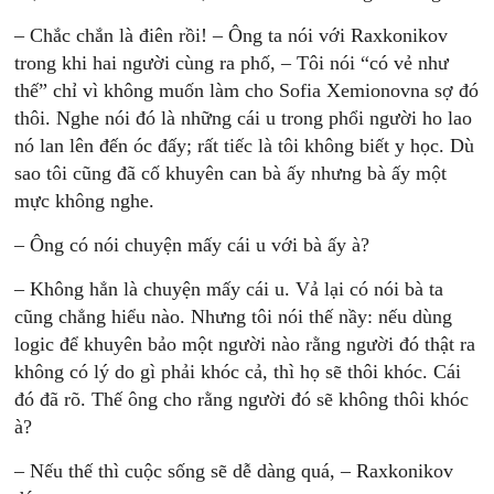
– Chắc chắn là điên rồi! – Ông ta nói với Raxkonikov
trong khi hai người cùng ra phố, – Tôi nói “có vẻ như
thế” chỉ vì không muốn làm cho Sofia Xemionovna sợ đó
thôi. Nghe nói đó là những cái u trong phổi người ho lao
nó lan lên đến óc đấy; rất tiếc là tôi không biết y học. Dù
sao tôi cũng đã cố khuyên can bà ấy nhưng bà ấy một
mực không nghe.
– Ông có nói chuyện mấy cái u với bà ấy à?
– Không hẳn là chuyện mấy cái u. Vả lại có nói bà ta
cũng chẳng hiểu nào. Nhưng tôi nói thế nầy: nếu dùng
logic để khuyên bảo một người nào rằng người đó thật ra
không có lý do gì phải khóc cả, thì họ sẽ thôi khóc. Cái
đó đã rõ. Thế ông cho rằng người đó sẽ không thôi khóc
à?
– Nếu thế thì cuộc sống sẽ dễ dàng quá, – Raxkonikov