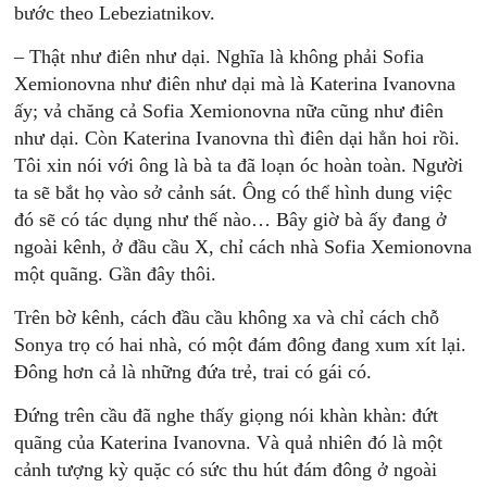
bước theo Lebeziatnikov.
– Thật như điên như dại. Nghĩa là không phải Sofia
Xemionovna như điên như dại mà là Katerina Ivanovna
ấy; vả chăng cả Sofia Xemionovna nữa cũng như điên
như dại. Còn Katerina Ivanovna thì điên dại hẳn hoi rồi.
Tôi xin nói với ông là bà ta đã loạn óc hoàn toàn. Người
ta sẽ bắt họ vào sở cảnh sát. Ông có thể hình dung việc
đó sẽ có tác dụng như thế nào… Bây giờ bà ấy đang ở
ngoài kênh, ở đầu cầu X, chỉ cách nhà Sofia Xemionovna
một quãng. Gần đây thôi.
Trên bờ kênh, cách đầu cầu không xa và chỉ cách chỗ
Sonya trọ có hai nhà, có một đám đông đang xum xít lại.
Đông hơn cả là những đứa trẻ, trai có gái có.
Đứng trên cầu đã nghe thấy giọng nói khàn khàn: đứt
quãng của Katerina Ivanovna. Và quả nhiên đó là một
cảnh tượng kỳ quặc có sức thu hút đám đông ở ngoài