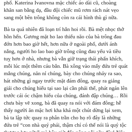
phố. Katerina Ivanovna mặc chiếc áo dài cũ, choàng
khăn san bằng dạ, đầu đội chiếc mũ rơm rách nát vẹo
sang một bên trông không còn ra cái hình thù gì nữa.
Bà ta quả nhiên đã loạn trí hẳn hoi rồi. Bà mệt nhọc thở
hồn hển. Gương mặt ho lao thiểu não của bà trông đau
đớn hơn bao giờ hết, hơn nữa ở ngoài phố, dưới ánh
nắng, người ho lao bao giờ trông cũng đau yếu và tiều
tuỵ hơn ở nhà, nhưng bà vẫn giữ trạng thái phấn khích,
mỗi lúc một thêm cáu bẳn. Bà xông vào mấy đứa trẻ quát
mắng chúng, năn nỉ chúng, bày cho chúng nhảy ra sao,
hát những gì ngay trước mặt đám đông, quay ra giảng
giải cho chúng hiểu tại sao lại cần phải thế, phát ngán lên
trước cái óc chậm hiểu của chúng, đánh đập chúng… Rồi
chưa bày vẽ xong, bà đã quay ra nói với đám đông; hễ
thấy người ăn mặc hơi kha khá một chút dừng lại xem,
bà ta lập tức quay ra phân trần cho họ rõ đây là những
đứa trẻ “con nhà quý phái, thậm chí có thể nói là quý tộc