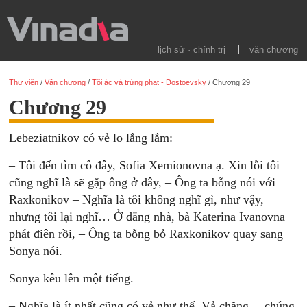
lịch sử · chính trị
văn chương
Thư viện
/
Văn chương
/
Tội ác và trừng phạt - Dostoevsky
/
Chương 29
Chương 29
Lebeziatnikov có vẻ lo lắng lắm:
– Tôi đến tìm cô đây, Sofia Xemionovna ạ. Xin lỗi tôi
cũng nghĩ là sẽ gặp ông ở đây, – Ông ta bỗng nói với
Raxkonikov – Nghĩa là tôi không nghĩ gì, như vậy,
nhưng tôi lại nghĩ… Ở đằng nhà, bà Katerina Ivanovna
phát điên rồi, – Ông ta bỗng bỏ Raxkonikov quay sang
Sonya nói.
Sonya kêu lên một tiếng.
– Nghĩa là ít nhất cũng có vẻ như thế. Vả chăng… chúng