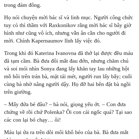
trong đám đông.
Họ nói chuyện mời bác sĩ và linh mục. Người công chức
tuy có thì thầm với Raxkonikov rằng mời bác sĩ bây giờ
hình như cũng vô ích, nhưng vẫn ân cần cho người đi
mời. Chính Kapernaumov lĩnh lấy việc đó.
Trong khi đó Katerina Ivanovna đã thở lại được đều máu
đã tạm cầm. Bà đưa đôi mắt đau đớn, nhưng chăm chú
và soi mói nhìn Sonya đang lấy khăn tay lau những hột
mồ hôi trên trán bà, mặt tái mét, người run lẩy bẩy; cuối
cùng bà nhờ nâng người dậy. Họ đỡ hai bên đặt bà ngồi
trên giường.
– Mấy đứa bé đâu? – bà nói, giọng yếu ớt. – Con đưa
chứng về rồi chứ Polenka? Ôi con cái ngốc quá? Tại sao
các con lại bỏ chạy… ôi!
Máu lại ứa ra trên dôi môi khô héo của bà. Bà đưa mắt