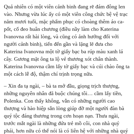
Quả nhiên có một viên cảnh binh đang rẽ đám đông len
vào. Nhưng vừa lúc ấy có một viên công chức bệ vệ trạc
năm mươi tuổi, mặc phẩm phục có choàng thêm áo ca-
pốt, cổ đeo huân chương (điều nầy làm cho Katerina
Ivanovna rất hài lòng, và cũng có ảnh hưởng đối với
người cảnh binh), tiến đến gần và lặng lẽ đưa cho
Katerina Ivanovna một tờ giấy bạc ba rúp màu xanh lá
cây. Gương mặt ông ta lộ vẻ thương xót chân thành.
Katerina Ivanovna cầm lấy tờ giấy bạc và cúi chào ông ta
một cách lễ độ, thậm chí trịnh trọng nữa.
– Xin đa tạ ngài, – bà ta mở đầu, giọng trịch thượng,
những nguyên nhân đã buộc chúng tôi… cầm lấy tiền,
Polenka. Con thấy không, vẫn có những người cao
thượng và hào hiệp sẵn lòng giúp đỡ một người đàn bà
quý tộc đáng thương trong cơn hoạn nạn. Thưa ngài,
trước mắt ngài là những đứa trẻ mồ côi, con nhà quý
phái, hơn nữa có thể nói là có liên hệ với những nhà quý