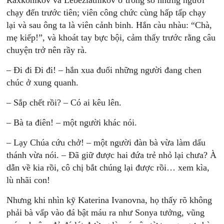
Raxkonikov và Lebeziatnikov ở trong số những người
chạy đến trước tiên; viên công chức cùng hấp tấp chạy
lại và sau ông ta là viên cảnh binh. Hắn càu nhàu: “Chà,
mẹ kiếp!”, và khoát tay bực bội, cảm thấy trước rằng câu
chuyện trở nên rầy rà.
– Đi đi Đi đi! – hắn xua đuổi những người đang chen
chúc ở xung quanh.
– Sắp chết rồi? – Có ai kêu lên.
– Bà ta điên! – một người khác nói.
– Lạy Chúa cứu chở! – một người đàn bà vừa làm dấu
thánh vừa nói. – Đã giữ được hai đứa trẻ nhỏ lại chưa? À
dẫn về kia rồi, cô chị bắt chúng lại được rồi… xem kìa,
lù nhãi con!
Nhưng khi nhìn kỹ Katerina Ivanovna, họ thấy rõ không
phải bà vấp vào đá bật máu ra như Sonya tưởng, vũng