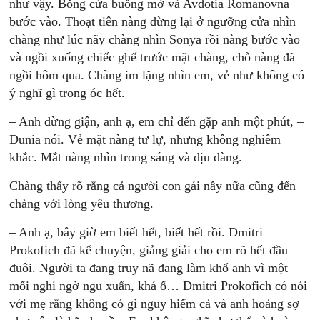
như vậy. Bỗng cửa buồng mở và Avdotia Romanovna
bước vào. Thoạt tiên nàng dừng lại ở ngưỡng cửa nhìn
chàng như lúc nãy chàng nhìn Sonya rồi nàng bước vào
và ngồi xuống chiếc ghế trước mặt chàng, chỗ nàng đã
ngồi hôm qua. Chàng im lặng nhìn em, vẻ như không có
ý nghĩ gì trong óc hết.
– Anh đừng giận, anh ạ, em chỉ đến gặp anh một phút, –
Dunia nói. Vẻ mặt nàng tư lự, nhưng không nghiêm
khắc. Mắt nàng nhìn trong sáng và dịu dàng.
Chàng thấy rõ rằng cả người con gái nầy nữa cũng đến
chàng với lòng yêu thương.
– Anh ạ, bây giờ em biết hết, biết hết rồi. Dmitri
Prokofich đã kể chuyện, giảng giải cho em rõ hết đầu
đuôi. Người ta đang truy nã đang làm khổ anh vì một
mối nghi ngờ ngu xuẩn, khá ố… Dmitri Prokofich có nói
với mẹ rằng không có gì nguy hiểm cả và anh hoảng sợ