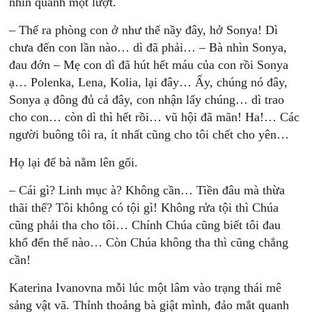
nhìn quanh một lượt.
– Thế ra phòng con ở như thế nầy đây, hở Sonya! Dì
chưa đến con lần nào… dì đã phải… – Bà nhìn Sonya,
đau đớn – Mẹ con dì đã hút hết máu của con rồi Sonya
ạ… Polenka, Lena, Kolia, lại đây… Ấy, chúng nó đây,
Sonya ạ đông đủ cả đây, con nhận lấy chúng… dì trao
cho con… còn dì thì hết rồi… vũ hội đã mãn! Ha!… Các
người buông tôi ra, ít nhất cũng cho tôi chết cho yên…
Họ lại để bà nằm lên gối.
– Cái gì? Linh mục à? Không cần… Tiền đâu mà thừa
thãi thế? Tôi không có tội gì! Không rửa tội thì Chúa
cũng phải tha cho tôi… Chính Chúa cũng biết tôi đau
khổ đến thế nào… Còn Chúa không tha thì cũng chẳng
cần!
Katerina Ivanovna mỗi lúc một lâm vào trạng thái mê
sảng vật vã. Thỉnh thoảng bà giật mình, đảo mắt quanh