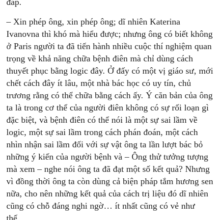
đáp.
– Xin phép ông, xin phép ông; dĩ nhiên Katerina
Ivanovna thì khó mà hiểu được; nhưng ông có biết không
ở Paris người ta đã tiến hành nhiều cuộc thí nghiệm quan
trọng về khả năng chữa bệnh điên mà chỉ dùng cách
thuyết phục bằng logic đây. Ở đấy có một vị giáo sư, mới
chết cách đây ít lâu, một nhà bác học có uy tín, chủ
trương rằng có thể chữa bằng cách ấy. Ý căn bản của ông
ta là trong cơ thể của người điên không có sự rối loạn gì
đặc biệt, và bệnh điên có thể nói là một sự sai lầm về
logic, một sự sai lầm trong cách phán đoán, một cách
nhìn nhận sai lầm đối với sự vật ông ta lần lượt bác bỏ
những ý kiến của người bệnh và – Ông thử tưởng tượng
mà xem – nghe nói ông ta đã đạt một số kết quả? Nhưng
vì đồng thời ông ta còn dùng cả biện pháp tắm hương sen
nữa, cho nên những kết quả của cách trị liệu đó dĩ nhiên
cũng có chỗ đáng nghi ngờ… ít nhất cũng có vẻ như
thế…