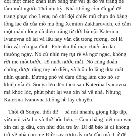
đội một chiếc khăn làm bằng thứ vải gì đỏ và trắng để
làm một người Thổ nhĩ kỳ. Nhà không còn đủ giẻ để
trang phục cho Lena; nó chỉ đội chiếc mũ chụp đỏ bằng
lông lạc đà của mồ ma ông Xemion Zakharovich, có cắm
một mảnh lông đà điểu trắng từ đời bà nội Katerina
Ivanovna để lại và lâu nay vẫn cất trong rương, coi là
bảo vật của gia đình. Polenka thì mặc chiếc áo dài
thường ngày. Nó cứ nhìn mẹ rụt rè và ngơ ngác, không
rời mẹ một bước, cố nuốt nước mắt. Nó cũng đoán
chừng được rằng mẹ nó điên, và luôn lo lắng đưa mắt
nhìn quanh. Đường phố và đám đông làm cho nó sợ
khiếp vía đi. Sonya lẽo đẽo theo sau Katerina Ivanovna
mà khóc lóc, phút phút lại van xin bà về nhà. Nhưng
Katerina Ivanovna không hề lay chuyển.
– Thôi đi Sonya, thôi đi! – bà nói nhanh, giọng hấp tấp,
vừa nói vừa ho và thở hổn hển. – Con chẳng biết con van
xin cái gì đâu, con như đứa trẻ ấy. Dì đã bảo là dì không
trở về nhà con mẹ Đức say rượu ấy nữa đâu mà. Cứ để