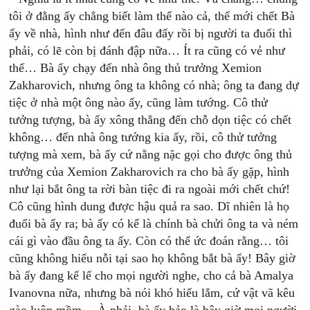
tôi ở đằng ấy chẳng biết làm thế nào cả, thế mới chết Bà
ấy về nhà, hình như đến đâu đấy rồi bị người ta đuổi thì
phải, có lẽ còn bị đánh đập nữa… Ít ra cũng có vẻ như
thế… Bà ấy chạy đến nhà ông thủ trưởng Xemion
Zakharovich, nhưng ông ta không có nhà; ông ta đang dự
tiệc ở nhà một ông nào ấy, cũng làm tướng. Cô thử
tưởng tượng, bà ấy xông thẳng đến chỗ dọn tiệc có chết
không… đến nhà ông tướng kia ấy, rồi, cô thử tưởng
tượng mà xem, bà ấy cứ nằng nặc gọi cho được ông thủ
trưởng của Xemion Zakharovich ra cho bà ấy gặp, hình
như lại bắt ông ta rời bàn tiệc đi ra ngoài mới chết chứ!
Cô cũng hình dung được hậu quả ra sao. Dĩ nhiên là họ
đuổi bà ấy ra; bà ấy có kể là chính bà chửi ông ta và ném
cái gì vào đầu ông ta ấy. Còn có thể ức đoán rằng… tôi
cũng không hiểu nỗi tại sao họ không bắt bà ấy! Bây giờ
bà ấy đang kể lể cho mọi người nghe, cho cả bà Amalya
Ivanovna nữa, nhưng bà nói khó hiểu lắm, cứ vật vã kêu