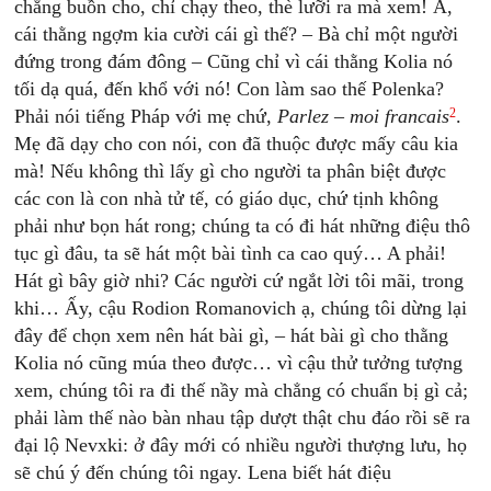
chẳng buồn cho, chỉ chạy theo, thè lưỡi ra mà xem! À,
cái thằng ngợm kia cười cái gì thế? – Bà chỉ một người
đứng trong đám đông – Cũng chỉ vì cái thằng Kolia nó
tối dạ quá, đến khổ với nó! Con làm sao thế Polenka?
2
Phải nói tiếng Pháp với mẹ chứ,
Parlez
– moi francais
.
Mẹ đã dạy cho con nói, con đã thuộc được mấy câu kia
mà! Nếu không thì lấy gì cho người ta phân biệt được
các con là con nhà tử tế, có giáo dục, chứ tịnh không
phải như bọn hát rong; chúng ta có đi hát những điệu thô
tục gì đâu, ta sẽ hát một bài tình ca cao quý… A phải!
Hát gì bây giờ nhi? Các người cứ ngắt lời tôi mãi, trong
khi… Ấy, cậu Rodion Romanovich ạ, chúng tôi dừng lại
đây để chọn xem nên hát bài gì, – hát bài gì cho thằng
Kolia nó cũng múa theo được… vì cậu thử tưởng tượng
xem, chúng tôi ra đi thế nầy mà chẳng có chuẩn bị gì cả;
phải làm thế nào bàn nhau tập dượt thật chu đáo rồi sẽ ra
đại lộ Nevxki: ở đây mới có nhiều người thượng lưu, họ
sẽ chú ý đến chúng tôi ngay. Lena biết hát điệu