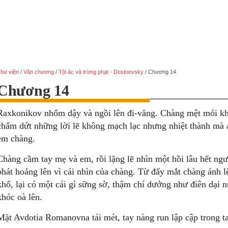
hư viện
/
Văn chương
/
Tội ác và trừng phạt - Dostoevsky
/
Chương 14
Chương 14
Raxkonikov nhổm dậy và ngồi lên đi-văng. Chàng mệt mỏi kh
chấm dứt những lời lẽ không mạch lạc nhưng nhiệt thành mà a
em chàng.
Chàng cầm tay mẹ và em, rồi lặng lẽ nhìn một hồi lâu hết ng
phát hoảng lên vì cái nhìn của chàng. Từ đấy mắt chàng ánh 
khổ, lại có một cái gì sững sờ, thậm chí dưởng như điên dại
khóc oà lên.
Mặt Avdotia Romanovna tái mét, tay nàng run lập cập trong t