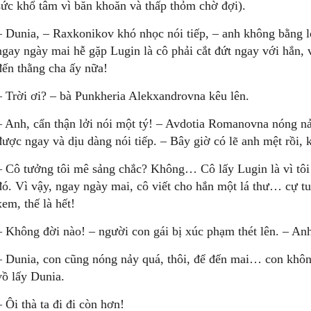
sức khổ tâm vì băn khoăn và thấp thỏm chờ đợi).
– Dunia, – Raxkonikov khó nhọc nói tiếp, – anh không bằng l
ngay ngày mai hễ gặp Lugin là cô phải cắt đứt ngay với hắn, 
đến thằng cha ấy nữa!
– Trời ơi? – bà Punkheria Alekxandrovna kêu lên.
– Anh, cẩn thận lởi nói một tý! – Avdotia Romanovna nóng nả
được ngay và dịu dàng nói tiếp. – Bây giờ có lẽ anh mệt rồi
– Cô tưởng tôi mê sảng chắc? Không… Cô lấy Lugin là vì tôi
đó. Vì vậy, ngay ngày mai, cô viết cho hắn một lá thư… cự t
xem, thế là hết!
– Không đời nào! – người con gái bị xúc phạm thét lên. – A
– Dunia, con cũng nóng nảy quá, thôi, để đến mai… con khôn
vồ lấy Dunia.
– Ôi thà ta đi đi còn hơn!