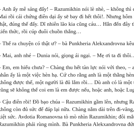
– Anh ấy mê sảng đấy! – Razumikhin nói lè nhè, – không thì
Mai rồi cái chứng điên dại ấy sẽ bay đi hết thôi!. Nhưng hôm
thật, đúng thế đấy. Dĩ nhiên lão kia cũng cáu… Hắn đến đây 
kiến thức, rồi cúp đuôi chuồn thắng…
– Thế ra chuyện có thật ư? – bà Punkheria Alekxandrovna kêu
– Mai, anh nhé – Dunia nói, giọng ái ngại. – Mẹ ơi ta đi thô
– Em, em hiểu chưa? – Chàng thu hết tàn lực nói với theo, –
nhân ấy là một việc hèn hạ. Cứ cho rằng anh là một thằng hè
không được thế, một người là đủ lắm rồi… Dù anh có là một 
cũng sẽ không thể coi em là em được nếu, hoặc anh, hoặc L
– Cậu điên rồi! Đồ bạo chúa – Razumikhin gầm lên, nhưng Ra
không còn đủ sức để đáp lại nữa. Chàng nằm dài trên đi-văng
kiệt sức. Avdotia Romanovna tò mò nhìn Razumikhin; đôi mắt
Razumikhin phải rùng mình. Bà Punkheria Alekxandrovna đứ