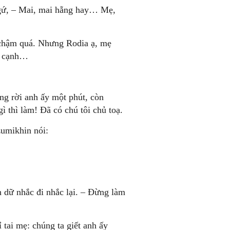
ngứ, – Mai, mai hẵng hay… Mẹ,
n chậm quá. Nhưng Rodia ạ, mẹ
y, cạnh…
ông rời anh ấy một phút, còn
ì thì làm! Đã có chú tôi chủ toạ.
zumikhin nói:
dữ nhắc đi nhắc lại. – Đừng làm
ỉ tai mẹ: chúng ta giết anh ấy