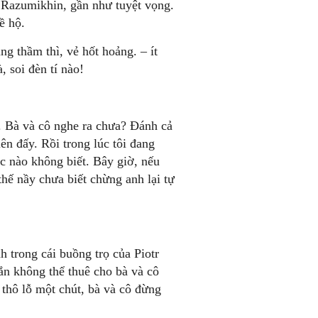
i Razumikhin, gần như tuyệt vọng.
ề hộ.
g thầm thì, vẻ hốt hoảng. – ít
, soi đèn tí nào!
y. Bà và cô nghe ra chưa? Đánh cả
ên đấy. Rồi trong lúc tôi đang
úc nào không biết. Bây giờ, nếu
thế nầy chưa biết chừng anh lại tự
 trong cái buồng trọ của Piotr
Hắn không thể thuê cho bà và cô
 thô lỗ một chút, bà và cô đừng