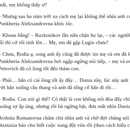
mất, mẹ không thấy ư?
– Nhưng sau ba năm trời xa cách mẹ lại không thể nhìn anh c
Punkheria Alekxandrovna khóc lóc.
– Khoan hẵng! – Raxkonikov lần nữa chặn họ lại, – các người 
tôi thì cứ rối tinh lên… Mẹ, em đã gặp Lugin chưa?
– Chưa, Rodia ạ, song anh ấy cũng đã được tin mẹ và em đã lê
Punkheria Alekxandrovna hơi ngập ngừng nói tiếp, – mẹ và em
Petrovich đã có lòng tốt đến thăm con.
– Phải… hắn có cái lòng tốt ấy đấy… Dunia nầy, lúc nãy anh 
vứt hắn xuống cầu thang và anh đã tống cổ hắn đi rồi…
– Rodia. Con nói gì thế? Có thật là con không nói đùa đấy c
hoảng sợ ấp úng, nhưng rồi bà ngừng bặt, đưa mắt nhìn Dunia
Avdotia Romanovna chăm chú nhìn anh và chờ đợi chàng nói 
Naxtaxia báo cho biết cuộc xung đột vừa rồi (theo cách hiểu c