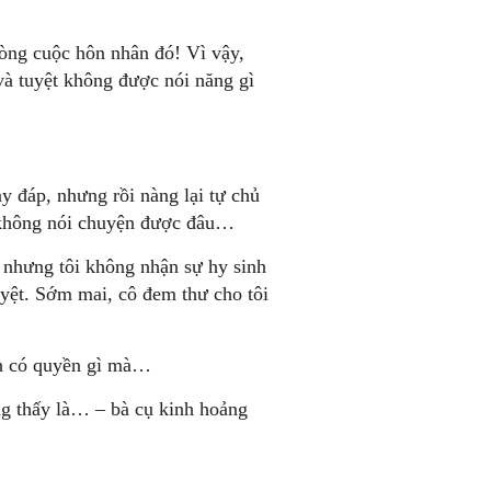
òng cuộc hôn nhân đó! Vì vậy,
và tuyệt không được nói năng gì
y đáp, nhưng rồi nàng lại tự chủ
, không nói chuyện được đâu…
 nhưng tôi không nhận sự hy sinh
uyệt. Sớm mai, cô đem thư cho tôi
nh có quyền gì mà…
g thấy là… – bà cụ kinh hoảng