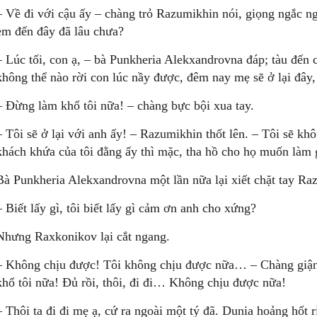
– Về đi với cậu ấy – chàng trỏ Razumikhin nói, giọng ngắc 
em đến đây đã lâu chưa?
– Lúc tối, con ạ, – bà Punkheria Alekxandrovna đáp; tàu đế
không thể nào rời con lúc nầy được, đêm nay mẹ sẽ ở lại đâ
– Đừng làm khổ tôi nữa! – chàng bực bội xua tay.
– Tôi sẽ ở lại với anh ấy! – Razumikhin thốt lên. – Tôi sẽ kh
khách khứa của tôi đằng ấy thì mặc, tha hồ cho họ muốn làm g
Bà Punkheria Alekxandrovna một lần nữa lại xiết chặt tay Ra
– Biết lấy gì, tôi biết lấy gì cảm ơn anh cho xứng?
Nhưng Raxkonikov lại cắt ngang.
– Không chịu được! Tôi không chịu được nữa… – Chàng giận 
khổ tôi nữa! Đủ rồi, thôi, đi đi… Không chịu được nữa!
– Thôi ta đi đi mẹ ạ, cứ ra ngoài một tý đã. Dunia hoảng hốt r