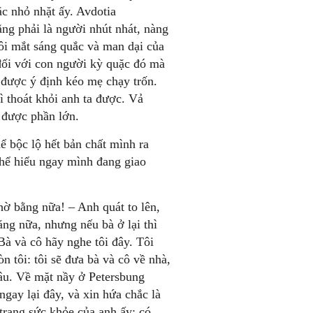
c nhỏ nhặt ấy. Avdotia
g phải là người nhút nhát, nàng
đôi mắt sáng quắc và man dại của
đối với con người kỳ quặc đó mà
 được ý định kéo mẹ chạy trốn.
ì thoát khỏi anh ta được. Vả
 được phần lớn.
ể bộc lộ hết bản chất mình ra
thể hiểu ngay mình đang giao
hờ bằng nữa! – Anh quát to lên,
ng nữa, nhưng nếu bà ở lại thì
? Bà và cô hãy nghe tôi đây. Tôi
n tôi: tôi sẽ đưa bà và cô về nhà,
âu. Về mặt nầy ở Petersbung
gay lại đây, và xin hứa chắc là
 trạng sức khỏe của anh ấy: có