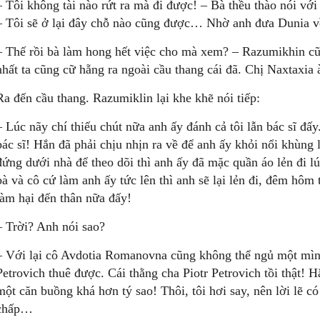
– Tôi không tài nào rứt ra mà đi được! – Bà thều thào nói vớ
– Tôi sẽ ở lại đây chỗ nào cũng được… Nhờ anh đưa Dunia v
– Thế rồi bà làm hong hết việc cho mà xem? – Razumikhin cũn
nhất ta cũng cữ hẵng ra ngoài cầu thang cái đã. Chị Naxtaxia à
Ra đến cầu thang. Razumiklin lại khe khẽ nói tiếp:
– Lúc nãy chí thiếu chút nữa anh ấy đánh cả tôi lẫn bác sĩ đấ
bác sĩ! Hắn đã phải chịu nhịn ra về để anh ấy khỏi nổi khùng l
đứng dưới nhà để theo dõi thì anh ấy đã mặc quần áo lẻn đi l
bà và cô cứ làm anh ấy tức lên thì anh sẽ lại lẻn đi, đêm hôm 
làm hại đến thân nữa đấy!
– Trời? Anh nói sao?
– Với lại cô Avdotia Romanovna cũng không thể ngủ một mình
Petrovich thuê được. Cái thằng cha Piotr Petrovich tồi thật! 
một căn buồng khá hơn tý sao! Thôi, tôi hơi say, nên lời lẽ có
chấp…