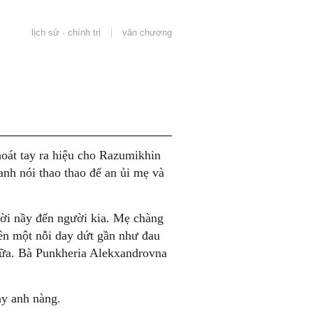
lịch sử · chính trị
văn chương
oát tay ra hiệu cho Razumikhin
nh nói thao thao để an ủi mẹ và
ười nầy đến người kia. Mẹ chàng
lên một nỗi day dứt gần như đau
 nữa. Bà Punkheria Alekxandrovna
ay anh nàng.