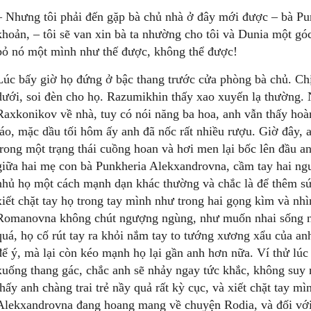
– Nhưng tôi phải đến gặp bà chủ nhà ở đây mới được – bà P
khoản, – tôi sẽ van xin bà ta nhường cho tôi và Dunia một gó
bỏ nó một mình như thế được, không thể được!
Lúc bấy giờ họ đứng ở bậc thang trước cửa phòng bà chủ. Ch
dưới, soi đèn cho họ. Razumikhin thấy xao xuyến lạ thường. 
Raxkonikov về nhà, tuy có nói năng ba hoa, anh vẫn thấy hoàn
táo, mặc dầu tối hôm ấy anh đã nốc rất nhiều rượu. Giờ đây,
trong một trạng thái cuồng hoan và hơi men lại bốc lên đầu 
giữa hai mẹ con bà Punkheria Alekxandrovna, cầm tay hai ngư
nhủ họ một cách mạnh dạn khác thường và chắc là để thêm sức
xiết chặt tay họ trong tay mình như trong hai gọng kìm và nh
Romanovna không chút ngượng ngùng, như muốn nhai sống nu
quá, họ cố rút tay ra khỏi nắm tay to tướng xương xẩu của a
để ý, mà lại còn kéo mạnh họ lại gần anh hơn nữa. Ví thử lú
xuống thang gác, chắc anh sẽ nhảy ngay tức khắc, không suy
thấy anh chàng trai trẻ nầy quả rất kỳ cục, và xiết chặt tay 
Alekxandrovna đang hoang mang về chuyện Rodia, và đối với