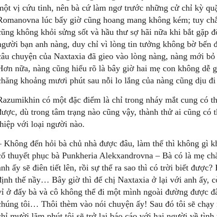
một vị cứu tinh, nên bà cứ làm ngơ trước những cử chỉ kỳ quặ
Romanovna lúc bấy giờ cũng hoang mang không kém; tuy chẳn
cũng không khỏi sửng sốt và hầu thư sợ hãi nữa khi bắt gặp 
người bạn anh nàng, duy chỉ vì lòng tin tưởng không bờ bến 
câu chuyện của Naxtaxia đã gieo vào lòng nàng, nàng mới bỏ
Hơn nữa, nàng cũng hiểu rõ là bây giờ hai mẹ con không dễ g
chăng khoảng mươi phút sau nỗi lo lắng của nàng cũng dịu đi
Razumikhin có một đặc điểm là chỉ trong nháy mắt cung có th
được, dù trong tâm trạng nào cũng vậy, thành thử ai cũng có 
thiệp với loại người nào.
– Không đến hỏi bà chủ nhà được đâu, làm thế thì không gì k
cố thuyết phục bà Punkheria Alekxandrovna – Bà có là mẹ chă
anh ấy sẽ điên tiết lên, rồi sự thể ra sao thì có trời biết được
định thế nầy… Bây giờ thì để chị Naxtaxia ở lại với anh ấy, cò
vỉ ở đấy bà và cô không thể đi một mình ngoài đường được đ
chúng tôi… Thôi thèm vào nói chuyện ấy! Sau đó tôi sẽ chạy n
chỉ mười lăm phút tôi sẽ trở lại báo cáo với hai người về tình