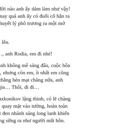
 đời nào anh ấy dám làm như vậy!
 nay quả anh ấy có đuổi cổ hắn ra
thuyết lý phô trương ra một mớ
 lên.
i…, anh Rodia, em đi nhé!
 anh không mê sảng đâu, cuộc hôn
n, nhưng còn em, ít nhất em cũng
thằng hèn mạt chăng nữa, anh
ugin… Thôi, đi đi…
xkonikov lặng thinh, có lẽ chàng
, quay mặt vào tường, hoàn toàn
 đen nhánh sáng long lanh khiến
ng sững ra như người mất hồn.