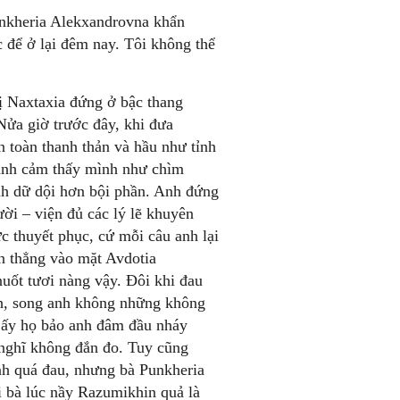
unkheria Alekxandrovna khẩn
c để ở lại đêm nay. Tôi không thể
ị Naxtaxia đứng ở bậc thang
Nửa giờ trước đây, khi đưa
 toàn thanh thản và hầu như tỉnh
 anh cảm thấy mình như chìm
anh dữ dội hơn bội phần. Anh đứng
ời – viện đủ các lý lẽ khuyên
 thuyết phục, cứ mỗi câu anh lại
ìn thẳng vào mặt Avdotia
ốt tươi nàng vậy. Đôi khi đau
nh, song anh không những không
c ấy họ bảo anh đâm đầu nháy
 nghĩ không đắn đo. Tuy cũng
mình quá đau, nhưng bà Punkheria
 bà lúc nầy Razumikhin quả là