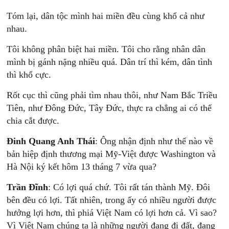
Tóm lại, dân tộc mình hai miền đều cùng khổ cả như
nhau.
Tôi không phân biệt hai miền. Tôi cho rằng nhân dân
mình bị gánh nặng nhiều quá. Dân trí thì kém, dân tình
thì khổ cực.
Rốt cục thì cũng phải tìm nhau thôi, như Nam Bắc Triều
Tiên, như Đông Đức, Tây Đức, thực ra chẳng ai có thể
chia cắt được.
Đinh Quang Anh Thái
: Ông nhận định như thế nào về
bản hiệp định thương mại Mỹ-Việt được Washington và
Hà Nội ký kết hôm 13 tháng 7 vừa qua?
Trần Đĩnh
: Có lợi quá chứ. Tôi rất tán thành Mỹ. Đôi
bên đều có lợi. Tất nhiên, trong ấy có nhiều người được
hưởng lợi hơn, thì phiá Việt Nam có lợi hơn cả. Vì sao?
Vì Việt Nam chúng ta là những người đang đi đất, đang