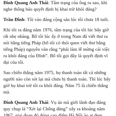
Đinh Quang Anh Thái
: Tâm trạng của ông ra sao, khi
nghe thông báo quyết định bị khai trừ khỏi đảng?
Trần Đĩnh
: Tôi vào đảng cộng sản lúc tôi chưa 18 tuổi.
Khi tôi ra đảng năm 1976, tâm trạng của tôi lúc bấy giờ
rất nhẹ nhàng. Bố tôi lúc ấy ở trong Nam đã viết thư ra
nói bằng tiếng Pháp (bố tôi có thói quen viết thư bằng
tiếng Pháp) nguyên văn rằng “phải làm lễ mừng cái việc
ra khỏi đảng của Đĩnh”. Bố tôi gọi đây là quyết định vĩ
đại của tôi.
Sau chiến thắng năm 1975, họ thanh toán tất cả những
người nào còn sót lại mà chưa bị thanh toán. Thì lúc bấy
giờ họ khai trừ tôi ra khỏi đảng. Năm 75 là chiến thắng
mà.
Đinh Quang Anh Thái
: Vụ án mà giới lãnh đạo đảng
quy chụp là “Xét lại Chống đảng” xẩy ra khoảng năm
1967, giai đoạn đó đúng cao điểm Hà Nội ào ạt đem