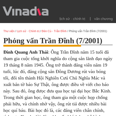
lịch sử · chính trị
văn chương
Thư viện
/
Lịch sử · Chính trị
/
Đèn Cù - Trần Đĩnh
/
Phỏng vấn Trần Đĩnh (7/2001)
Phỏng vấn Trần Đĩnh (7/2001)
Đinh Quang Anh Thái
: Ông Trần Đĩnh năm 15 tuổi đã
tham gia cuộc tổng khởi nghĩa do cộng sản lãnh đạo ngày
19 tháng 8 năm 1945. Ông trở thành đảng viên năm 19
tuổi, lúc đó, đảng cộng sản Đông Dương rút vào bóng
tối, đổi tên thành Hội Nghiên Cưú Chủ Nghĩa Mác và
xuất bản tờ báo Sự Thật, ông được điều về viết cho báo
này. Sau đó, ông đưọc đưa qua học tại đại học Bắc Kinh.
Trong thời gian học, ông tham gia một cuộc họp chống
phái hữu, và chính nhờ vậy, ông rút tiả được nhiều bài
học quí báu. Bài học đó là, các đảng viên chân chính,