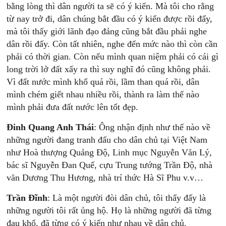
bằng lòng thì dân người ta sẽ có ý kiến. Mà tôi cho rằng
từ nay trở đi, dân chúng bắt đầu có ý kiến được rồi đấy,
mà tôi thấy giới lãnh đạo đảng cũng bắt đầu phải nghe
dân rồi đấy. Còn tất nhiên, nghe đến mức nào thì còn cần
phải có thời gian. Còn nếu mình quan niệm phải có cái gì
long trời lở đất xẩy ra thì suy nghĩ đó cũng không phải.
Vì đất nước mình khổ quá rồi, lầm than quá rồi, dân
mình chém giết nhau nhiều rồi, thành ra làm thế nào
mình phải đưa đất nước lên tốt đẹp.
Đinh Quang Anh Thái
: Ông nhận định như thế nào về
những người đang tranh đấu cho dân chủ tại Việt Nam
như Hoà thượng Quảng Độ, Linh mục Nguyễn Văn Lý,
bác sĩ Nguyễn Đan Quế, cựu Trung tướng Trần Độ, nhà
văn Dương Thu Hương, nhà trí thức Hà Sĩ Phu v.v…
Trần Đĩnh
: Là một người đòi dân chủ, tôi thấy đấy là
những người tôi rất ủng hộ. Họ là những người đã từng
đau khổ, đã từng có ý kiến như nhau về dân chủ.