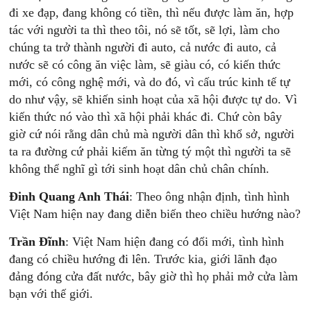
đi xe đạp, đang không có tiền, thì nếu được làm ăn, hợp
tác với người ta thì theo tôi, nó sẽ tốt, sẽ lợi, làm cho
chúng ta trở thành người đi auto, cả nước đi auto, cả
nước sẽ có công ăn việc làm, sẽ giàu có, có kiến thức
mới, có công nghệ mới, và do đó, vì cấu trúc kinh tế tự
do như vậy, sẽ khiến sinh hoạt của xã hội được tự do. Vì
kiến thức nó vào thì xã hội phải khác đi. Chứ còn bây
giờ cứ nói rằng dân chủ mà người dân thì khổ sở, người
ta ra đường cứ phải kiếm ăn từng tý một thì người ta sẽ
không thể nghĩ gì tới sinh hoạt dân chủ chân chính.
Đinh Quang Anh Thái
: Theo ông nhận định, tình hình
Việt Nam hiện nay đang diễn biến theo chiều hướng nào?
Trần Đĩnh
: Việt Nam hiện đang có đổi mới, tình hình
đang có chiều hướng đi lên. Trước kia, giới lãnh đạo
đảng đóng cửa đất nước, bây giờ thì họ phải mở cửa làm
bạn với thế giới.