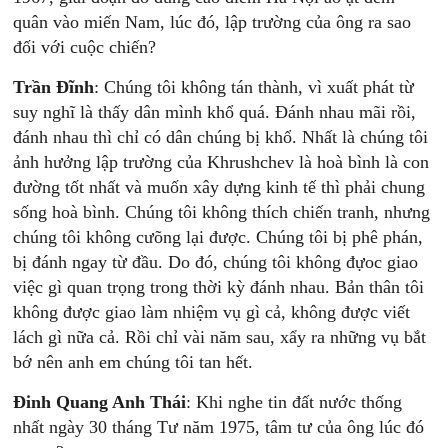
quân vào miến Nam, lúc đó, lập trường của ông ra sao
đối với cuộc chiến?
Trần Đĩnh
: Chúng tôi không tán thành, vì xuất phát từ
suy nghĩ là thấy dân mình khổ quá. Đánh nhau mãi rồi,
đánh nhau thì chỉ có dân chúng bị khổ. Nhất là chúng tôi
ảnh hưởng lập trường của Khrushchev là hoà bình là con
đường tốt nhất và muốn xây dựng kinh tế thì phải chung
sống hoà bình. Chúng tôi không thích chiến tranh, nhưng
chúng tôi không cưõng lại được. Chúng tôi bị phê phán,
bị đánh ngay từ đầu. Do đó, chúng tôi không đựoc giao
việc gì quan trọng trong thời kỳ đánh nhau. Bản thân tôi
không được giao làm nhiệm vụ gì cả, không được viết
lách gì nữa cả. Rồi chỉ vài năm sau, xẩy ra những vụ bắt
bớ nên anh em chúng tôi tan hết.
Đinh Quang Anh Thái
: Khi nghe tin đất nước thống
nhất ngày 30 tháng Tư năm 1975, tâm tư của ông lúc đó