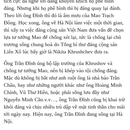
tích cực đã nghe lời đảng khuyến khích họ phê bình
đảng. Nhưng khi họ phê bình thì bị đảng quay lại đánh.
Theo lời ông Đĩnh thì đó là âm mưu của Mao Trạch
Đông. Học xong, ông về Hà Nội làm việc một thời gian,
thì xẩy ra việc đảng cộng sản Việt Nam đưa vấn đề chọn
lựa tư tưởng Mao để chống xét lại, tức là chống lại chủ
trương sống chung hoà do Tổng bí thư đảng cộng sản
Liên Xô lúc bấy giờ là Nikita Khrushchev đưa ra.
Ông Trần Đĩnh ủng hộ lập trường của Khrushov và
chống tư tưởng Mao, nên bị khép vào tội chống đảng.
Mặc dù không bị bắt như anh ruột ông là nhà báo Trần
Châu, hay như những người khác như ông Hoàng Minh
Chính, Vũ Thư Hiên, hoặc phải sống lưu đầy như
Nguyễn Minh Cần.v.v…, ông Trần Đĩnh cũng bị khai trừ
khỏi đảng và chịu nhiều trù dập về mặt tinh thần cho mãi
tới ngày nay. Hiện nay, ông Trần Đĩnh đang sống tại Hà
Nội.