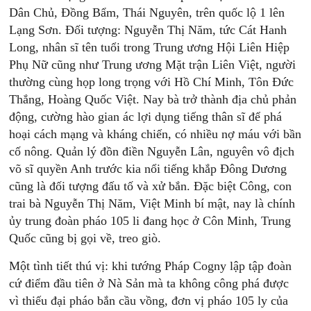
Dân Chủ, Đồng Bẩm, Thái Nguyên, trên quốc lộ 1 lên
Lạng Sơn. Đối tượng: Nguyễn Thị Năm, tức Cát Hanh
Long, nhân sĩ tên tuổi trong Trung ương Hội Liên Hiệp
Phụ Nữ cũng như Trung ương Mặt trận Liên Việt, người
thường cùng họp long trọng với Hồ Chí Minh, Tôn Đức
Thắng, Hoàng Quốc Việt. Nay bà trở thành địa chủ phản
động, cường hào gian ác lợi dụng tiếng thân sĩ để phá
hoại cách mạng và kháng chiến, có nhiều nợ máu với bần
cố nông. Quản lý đồn điền Nguyễn Lân, nguyên vô địch
võ sĩ quyền Anh trước kia nổi tiếng khắp Đông Dương
cũng là đối tượng đấu tố và xử bắn. Đặc biệt Công, con
trai bà Nguyễn Thị Năm, Việt Minh bí mật, nay là chính
ủy trung đoàn pháo 105 li đang học ở Côn Minh, Trung
Quốc cũng bị gọi về, treo giò.
Một tình tiết thú vị: khi tướng Pháp Cogny lập tập đoàn
cứ điểm đầu tiên ở Nà Sản mà ta không công phá được
vì thiếu đại pháo bắn cầu vồng, đơn vị pháo 105 ly của