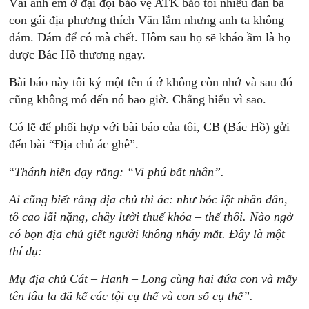
Vài anh em ở đại đội bảo vệ ATK bảo tôi nhiều đàn bà
con gái địa phương thích Văn lắm nhưng anh ta không
dám. Dám để có mà chết. Hôm sau họ sẽ kháo ầm là họ
được Bác Hồ thương ngay.
Bài báo này tôi ký một tên ú ớ không còn nhớ và sau đó
cũng không mó đến nó bao giờ. Chẳng hiểu vì sao.
Có lẽ để phối hợp với bài báo của tôi, CB (Bác Hồ) gửi
đến bài “Địa chủ ác ghê”.
“
Thánh hiền dạy rằng: “Vi phú bất nhân”.
Ai cũng biết rằng địa chủ thì ác: như bóc lột nhân dân,
tô cao lãi nặng, chây lười thuế khóa – thế thôi. Nào ngờ
có bọn địa chủ giết người không nháy mắt. Đây là một
thí dụ:
Mụ địa chủ Cát – Hanh – Long cùng hai đứa con và mấy
tên lâu la đã kể các tội cụ thể và con số cụ thể”.