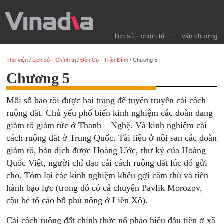
lịch sử · chính trị
văn chương
Thư viện
/
Lịch sử · Chính trị
/
Đèn Cù - Trần Đĩnh
/
Chương 5
Chương 5
Mỗi số báo tôi được hai trang để tuyên truyền cải cách
ruộng đất. Chủ yếu phổ biến kinh nghiệm các đoàn đang
giảm tô giảm tức ở Thanh – Nghệ. Và kinh nghiệm cải
cách ruộng đất ở Trung Quốc. Tài liệu ở nội san các đoàn
giảm tô, bản dịch được Hoàng Ước, thư ký của Hoàng
Quốc Việt, người chỉ đạo cải cách ruộng đất lúc đó gửi
cho. Tóm lại các kinh nghiệm khêu gợi căm thù và tiến
hành bạo lực (trong đó có cả chuyện Pavlik Morozov,
cậu bé tố cáo bố phú nông ở Liên Xô).
Cải cách ruộng đất chính thức nổ pháo hiệu đầu tiên ở xã