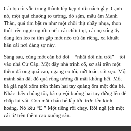
Cái bị cói vẫn trung thành lép kẹp dưới nách gầy. Cạnh
nó, một quả chuông to tướng, đỏ sậm, mầu ấm Mạnh
Thần, quả tim bật ra như một chồi thịt nhầy nhụa, thon
thót trên ngực người chết: cái chồi thịt, cái nụ sống ấy
đang lén leo ra tìm gấp một nẻo trú ẩn riêng, xa khuất
hẳn cái nơi đáng sợ này.
Sáng sau, cùng một cán bộ đội – “nhất đội nhì trời” – tôi
vào nhà Cử Cáp. Một dãy nhà trình cổ, sơ sài trên một
thềm đá ong quá cao, ngang eo tôi, nứt toác, sứt sẹo. Một
mảnh sân đất đỏ quá rộng tưởng đi mãi không hết. Một
bà già ngồi xổm trên thềm hai tay quàng ôm một đứa bé.
Nhác thấy chúng tôi, bà cụ vội buông hai tay đứng lên để
chắp lại vái. Con mắt cháu bé lập tức trợn lên kinh
hoàng. Nó kêu “E!” Một tiếng rồi chạy. Rồi ngã ịch một
cái từ trên thềm cao xuống sân.