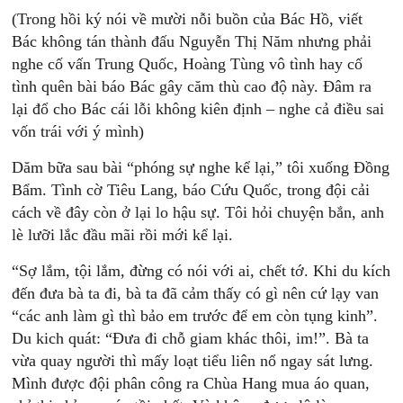
(Trong hồi ký nói về mười nỗi buồn của Bác Hồ, viết
Bác không tán thành đấu Nguyễn Thị Năm nhưng phải
nghe cố vấn Trung Quốc, Hoàng Tùng vô tình hay cố
tình quên bài báo Bác gây căm thù cao độ này. Đâm ra
lại đổ cho Bác cái lỗi không kiên định – nghe cả điều sai
vốn trái với ý mình)
Dăm bữa sau bài “phóng sự nghe kể lại,” tôi xuống Đồng
Bẩm. Tình cờ Tiêu Lang, báo Cứu Quốc, trong đội cải
cách về đây còn ở lại lo hậu sự. Tôi hỏi chuyện bắn, anh
lè lưỡi lắc đầu mãi rồi mới kể lại.
“Sợ lắm, tội lắm, đừng có nói với ai, chết tớ. Khi du kích
đến đưa bà ta đi, bà ta đã cảm thấy có gì nên cứ lạy van
“các anh làm gì thì bảo em trước để em còn tụng kinh”.
Du kich quát: “Đưa đi chỗ giam khác thôi, im!”. Bà ta
vừa quay người thì mấy loạt tiểu liên nổ ngay sát lưng.
Mình được đội phân công ra Chùa Hang mua áo quan,