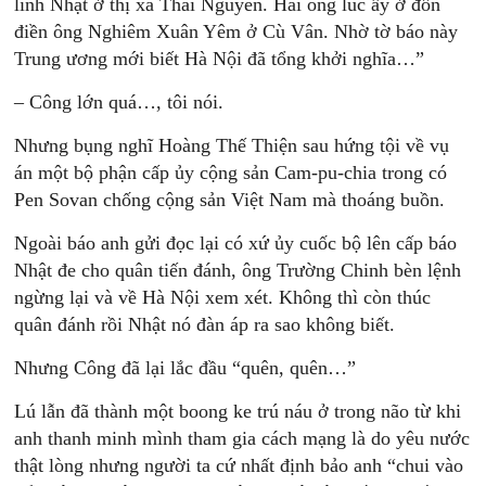
lính Nhật ở thị xã Thái Nguyên. Hai ông lúc ấy ở đồn
điền ông Nghiêm Xuân Yêm ở Cù Vân. Nhờ tờ báo này
Trung ương mới biết Hà Nội đã tổng khởi nghĩa…”
– Công lớn quá…, tôi nói.
Nhưng bụng nghĩ Hoàng Thế Thiện sau hứng tội về vụ
án một bộ phận cấp ủy cộng sản Cam-pu-chia trong có
Pen Sovan chống cộng sản Việt Nam mà thoáng buồn.
Ngoài báo anh gửi đọc lại có xứ ủy cuốc bộ lên cấp báo
Nhật đe cho quân tiến đánh, ông Trường Chinh bèn lệnh
ngừng lại và về Hà Nội xem xét. Không thì còn thúc
quân đánh rồi Nhật nó đàn áp ra sao không biết.
Nhưng Công đã lại lắc đầu “quên, quên…”
Lú lẫn đã thành một boong ke trú náu ở trong não từ khi
anh thanh minh mình tham gia cách mạng là do yêu nước
thật lòng nhưng người ta cứ nhất định bảo anh “chui vào