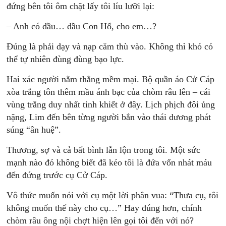
đứng bên tôi ôm chặt lấy tôi líu lưỡi lại:
– Anh có dầu… dầu Con Hổ, cho em…?
Đúng là phải dạy và nạp căm thù vào. Không thì khó có
thể tự nhiên đùng đùng bạo lực.
Hai xác người nằm thẳng mềm mại. Bộ quần áo Cử Cáp
xòa trắng tôn thêm mầu ánh bạc của chòm râu lên – cái
vùng trắng duy nhất tinh khiết ở đây. Lịch phịch đôi ủng
nặng, Lim đến bên từng người bắn vào thái dương phát
súng “ân huệ”.
Thương, sợ và cả bất bình lẫn lộn trong tôi. Một sức
mạnh nào đó không biết đã kéo tôi là đứa vốn nhát máu
đến đứng trước cụ Cử Cáp.
Vô thức muốn nói với cụ một lời phân vua: “Thưa cụ, tôi
không muốn thế này cho cụ…” Hay đúng hơn, chính
chòm râu ông nội chợt hiện lên gọi tôi đến với nó?