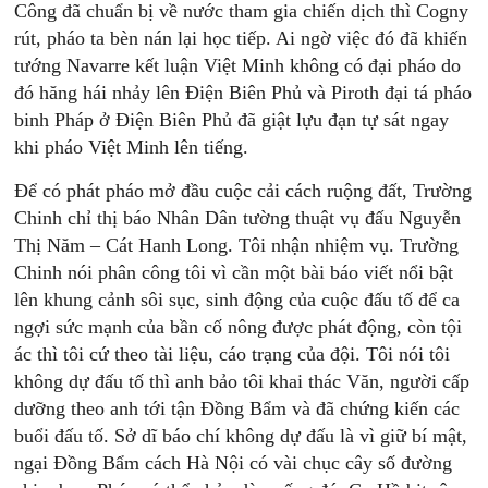
Công đã chuẩn bị về nước tham gia chiến dịch thì Cogny
rút, pháo ta bèn nán lại học tiếp. Ai ngờ việc đó đã khiến
tướng Navarre kết luận Việt Minh không có đại pháo do
đó hăng hái nhảy lên Điện Biên Phủ và Piroth đại tá pháo
binh Pháp ở Điện Biên Phủ đã giật lựu đạn tự sát ngay
khi pháo Việt Minh lên tiếng.
Để có phát pháo mở đầu cuộc cải cách ruộng đất, Trường
Chinh chỉ thị báo Nhân Dân tường thuật vụ đấu Nguyễn
Thị Năm – Cát Hanh Long. Tôi nhận nhiệm vụ. Trường
Chinh nói phân công tôi vì cần một bài báo viết nổi bật
lên khung cảnh sôi sục, sinh động của cuộc đấu tố để ca
ngợi sức mạnh của bần cố nông được phát động, còn tội
ác thì tôi cứ theo tài liệu, cáo trạng của đội. Tôi nói tôi
không dự đấu tố thì anh bảo tôi khai thác Văn, người cấp
dưỡng theo anh tới tận Đồng Bẩm và đã chứng kiến các
buổi đấu tố. Sở dĩ báo chí không dự đấu là vì giữ bí mật,
ngại Đồng Bẩm cách Hà Nội có vài chục cây số đường