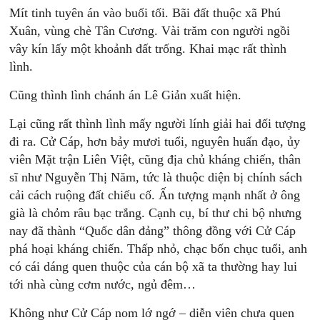
Mít tinh tuyên án vào buổi tối. Bãi đất thuộc xã Phú
Xuân, vùng chè Tân Cương. Vài trăm con người ngồi
vây kín lấy một khoảnh đất trống. Khai mạc rất thình
lình.
Cũng thình lình chánh án Lê Giản xuất hiện.
Lại cũng rất thình lình mấy người lính giải hai đối tượng
đi ra. Cử Cáp, hơn bảy mươi tuổi, nguyên huấn đạo, ủy
viên Mặt trận Liên Việt, cũng địa chủ kháng chiến, thân
sĩ như Nguyễn Thị Năm, tức là thuộc diện bị chính sách
cải cách ruộng đất chiếu cố. Ấn tượng mạnh nhất ở ông
già là chỏm râu bạc trắng. Cạnh cụ, bí thư chi bộ nhưng
nay đã thành “Quốc dân đảng” thông đồng với Cử Cáp
phá hoại kháng chiến. Thấp nhỏ, chạc bốn chục tuổi, anh
có cái dáng quen thuộc của cán bộ xã ta thường hay lui
tới nhà cùng cơm nước, ngủ đêm…
Không như Cử Cáp nom lớ ngớ – diễn viên chưa quen