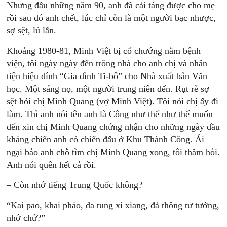
Nhưng đầu những năm 90, anh đã cải táng được cho mẹ
rồi sau đó anh chết, lúc chỉ còn là một người bạc nhược,
sợ sệt, lú lẫn.
Khoảng 1980-81, Minh Việt bị cổ chướng nằm bệnh
viện, tôi ngày ngày đến trông nhà cho anh chị và nhân
tiện hiệu đính “Gia đình Ti-bô” cho Nhà xuất bản Văn
học. Một sáng nọ, một người trung niên đến. Rụt rè sợ
sệt hỏi chị Minh Quang (vợ Minh Việt). Tôi nói chị ấy đi
làm. Thì anh nói tên anh là Công như thế như thế muốn
đến xin chị Minh Quang chứng nhận cho những ngày đầu
kháng chiến anh có chiến đấu ở Khu Thành Công. Ái
ngại bảo anh chỗ tìm chị Minh Quang xong, tôi thăm hỏi.
Anh nói quên hết cả rồi.
– Còn nhớ tiếng Trung Quốc không?
“Kai pao, khai pháo, da tung xi xiang, đả thông tư tưởng,
nhớ chứ?”