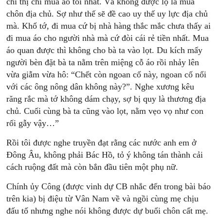
chỉ thị chỉ mua áo tồi nhất. Và không được lộ là mua
chôn địa chủ. Sợ như thế sẽ đề cao uy thế uy lực địa chủ
mà. Khổ tớ, đi mua cứ bị nhà hàng thắc mắc chưa thấy ai
đi mua áo cho người nhà mà cứ đòi cái rẻ tiền nhất. Mua
áo quan được thì không cho bà ta vào lọt. Du kích mấy
người bèn đặt bà ta nằm trên miệng cỗ áo rồi nhảy lên
vừa giẫm vừa hô: “Chết còn ngoan cố này, ngoan cố nổi
với các ông nông dân không này?”. Nghe xương kêu
răng rắc mà tớ không dám chạy, sợ bị quy là thương địa
chủ. Cuối cùng bà ta cũng vào lọt, nằm vẹo vọ như con
rối gẫy vậy…”
Rồi tôi được nghe truyền đạt rằng các nước anh em ở
Đông Âu, không phải Bác Hồ, tỏ ý không tán thành cải
cách ruộng đất mà còn bắn đầu tiên một phụ nữ.
Chính ủy Công (được vinh dự CB nhắc đến trong bài báo
trên kia) bị điệu từ Vân Nam về và ngồi cùng mẹ chịu
đấu tố nhưng nghe nói không được dự buổi chôn cất mẹ.