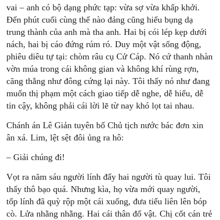
vai – anh có bộ dạng phức tạp: vừa sợ vừa khấp khởi.
Đến phút cuối cùng thế nào đảng cũng hiểu bụng dạ
trung thành của anh mà tha anh. Hai bị cói lép kẹp dưới
nách, hai bị cáo đứng rúm ró. Duy một vật sống động,
phiêu diêu tự tại: chòm râu cụ Cử Cáp. Nó cứ thanh nhàn
vờn múa trong cái không gian và không khí rùng rợn,
căng thẳng như đông cứng lại này. Tôi thấy nó như đang
muốn thị phạm một cách giao tiếp dễ nghe, dễ hiểu, dễ
tin cậy, không phải cái lời lẽ từ nay khó lọt tai nhau.
Chánh án Lê Giản tuyên bố Chủ tịch nước bác đơn xin
ân xá. Lim, lệt sệt đôi ủng ra hô:
– Giải chúng đi!
Vọt ra năm sáu người lính đẩy hai người tù quay lui. Tôi
thấy thô bạo quá. Nhưng kìa, họ vừa mới quay người,
tốp lính đã quỳ rộp một cái xuống, đưa tiểu liên lên bóp
cò. Lửa nhằng nhằng. Hai cái thân đổ vật. Chị cốt cán trẻ