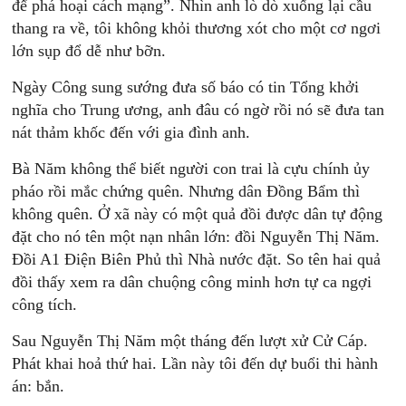
để phá hoại cách mạng”. Nhìn anh lò dò xuống lại cầu
thang ra về, tôi không khỏi thương xót cho một cơ ngơi
lớn sụp đổ dễ như bỡn.
Ngày Công sung sướng đưa số báo có tin Tổng khởi
nghĩa cho Trung ương, anh đâu có ngờ rồi nó sẽ đưa tan
nát thảm khốc đến với gia đình anh.
Bà Năm không thể biết người con trai là cựu chính ủy
pháo rồi mắc chứng quên. Nhưng dân Đồng Bẩm thì
không quên. Ở xã này có một quả đồi được dân tự động
đặt cho nó tên một nạn nhân lớn: đồi Nguyễn Thị Năm.
Đồi A1 Điện Biên Phủ thì Nhà nước đặt. So tên hai quả
đồi thấy xem ra dân chuộng công minh hơn tự ca ngợi
công tích.
Sau Nguyễn Thị Năm một tháng đến lượt xử Cử Cáp.
Phát khai hoả thứ hai. Lần này tôi đến dự buổi thi hành
án: bắn.