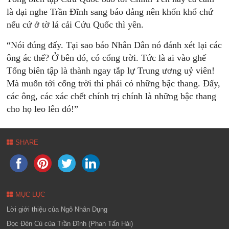
là dại nghe Trần Đĩnh sang báo đảng nên khốn khổ chứ
nếu cứ ở tờ lá cải Cứu Quốc thì yên.
“Nói đúng đấy. Tại sao báo Nhân Dân nó đánh xét lại các
ông ác thế? Ở bên đó, có cổng trời. Tức là ai vào ghế
Tổng biên tập là thành ngay tắp lự Trung ương uỷ viên!
Mà muốn tới cổng trời thì phải có những bậc thang. Đấy,
các ông, các xác chết chính trị chính là những bậc thang
cho họ leo lên đó!”
SHARE
MỤC LỤC
Lời giới thiệu của Ngô Nhân Dụng
Đọc Đèn Cù của Trần Đĩnh (Phan Tấn Hải)