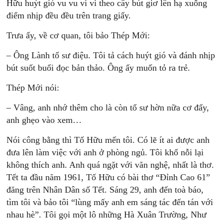
Hữu huýt gió vu vu vi vi theo cây bút giơ lên hạ xuống
điểm nhịp đều đều trên trang giấy.
Trưa ấy, về cơ quan, tôi bảo Thép Mới:
– Ông Lành tổ sư điệu. Tôi tả cách huýt gió và đánh nhịp
bút suốt buổi đọc bản thảo. Ông ấy muốn tỏ ra trẻ.
Thép Mới nói:
– Vâng, anh nhớ thêm cho là còn tổ sư hờn nữa cơ đấy,
anh ghẹo vào xem…
Nói công bằng thì Tố Hữu mến tôi. Có lẽ ít ai được anh
đưa lên làm việc với anh ở phòng ngủ. Tôi khổ nỗi lại
không thích anh. Anh quá ngặt với văn nghệ, nhất là thơ.
Tết ta đầu năm 1961, Tố Hữu có bài thơ “Đỉnh Cao 61”
đăng trên Nhân Dân số Tết. Sáng 29, anh đến toà báo,
tìm tôi và bảo tôi “lùng mấy anh em sáng tác đến tán với
nhau hè”. Tôi gọi một lô những Hà Xuân Trường, Như