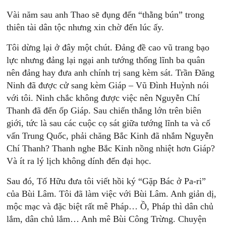
Vài năm sau anh Thao sẽ đụng đến “thằng bún” trong
thiên tài dân tộc nhưng xin chờ đến lúc ấy.
Tôi dừng lại ở đây một chút. Đảng đề cao vũ trang bạo
lực nhưng đảng lại ngại anh tướng thống lĩnh ba quân
nên đảng hay đưa anh chính trị sang kèm sát. Trần Đăng
Ninh đã được cử sang kèm Giáp – Vũ Đình Huỳnh nói
với tôi. Ninh chắc không được việc nên Nguyễn Chí
Thanh đã đến ốp Giáp. Sau chiến thắng lớn trên biên
giới, tức là sau các cuộc cọ sát giữa tướng lĩnh ta và cố
vấn Trung Quốc, phải chăng Bắc Kinh đã nhắm Nguyễn
Chí Thanh? Thanh nghe Bắc Kinh nồng nhiệt hơn Giáp?
Và ít ra lý lịch không dính đến đại học.
Sau đó, Tố Hữu đưa tôi viết hồi ký “Gặp Bác ở Pa-ri”
của Bùi Lâm. Tôi đã làm việc với Bùi Lâm. Anh giản dị,
mộc mạc và đặc biệt rất mê Pháp… Ồ, Pháp thì dân chủ
lắm, dân chủ lắm… Anh mê Bùi Công Trừng. Chuyện