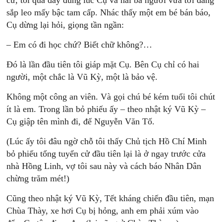
cử, tôi qua đấy đúng lúc Cụ và hai ba người vừa tới đang
sắp leo mấy bậc tam cấp. Nhác thấy một em bé bán báo,
Cụ dừng lại hỏi, giọng tần ngần:
– Em có đi học chứ? Biết chữ không?…
Đó là lần đầu tiên tôi giáp mặt Cụ. Bên Cụ chỉ có hai
người, một chắc là Vũ Kỳ, một là bảo vệ.
Không một công an viên. Và gọi chú bé kém tuổi tôi chút
ít là em. Trong lần bỏ phiếu ấy – theo nhật ký Vũ Kỳ –
Cụ giập tên mình đi, để Nguyễn Văn Tố.
(Lúc ấy tôi đâu ngờ chỗ tôi thấy Chủ tịch Hồ Chí Minh
bỏ phiếu tổng tuyển cử đầu tiên lại là ở ngay trước cửa
nhà Hồng Linh, vợ tôi sau này và cách báo Nhân Dân
chừng trăm mét!)
Cũng theo nhật ký Vũ Kỳ, Tết kháng chiến đầu tiên, mạn
Chùa Thày, xe hơi Cụ bị hỏng, anh em phải xúm vào