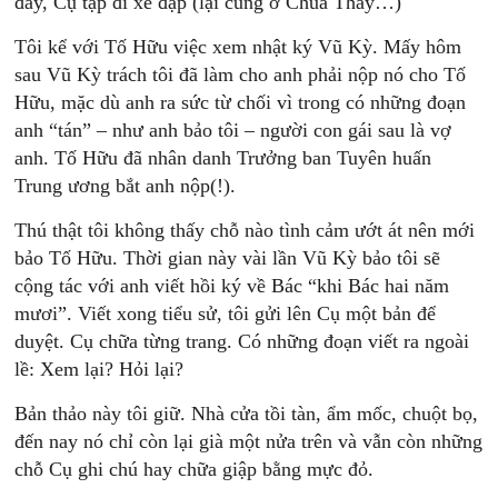
đẩy, Cụ tập đi xe đạp (lại cũng ở Chùa Thày…)
Tôi kể với Tố Hữu việc xem nhật ký Vũ Kỳ. Mấy hôm
sau Vũ Kỳ trách tôi đã làm cho anh phải nộp nó cho Tố
Hữu, mặc dù anh ra sức từ chối vì trong có những đoạn
anh “tán” – như anh bảo tôi – người con gái sau là vợ
anh. Tố Hữu đã nhân danh Trưởng ban Tuyên huấn
Trung ương bắt anh nộp(!).
Thú thật tôi không thấy chỗ nào tình cảm ướt át nên mới
bảo Tố Hữu. Thời gian này vài lần Vũ Kỳ bảo tôi sẽ
cộng tác với anh viết hồi ký về Bác “khi Bác hai năm
mươi”. Viết xong tiểu sử, tôi gửi lên Cụ một bản để
duyệt. Cụ chữa từng trang. Có những đoạn viết ra ngoài
lề: Xem lại? Hỏi lại?
Bản thảo này tôi giữ. Nhà cửa tồi tàn, ẩm mốc, chuột bọ,
đến nay nó chỉ còn lại già một nửa trên và vẫn còn những
chỗ Cụ ghi chú hay chữa giập bằng mực đỏ.