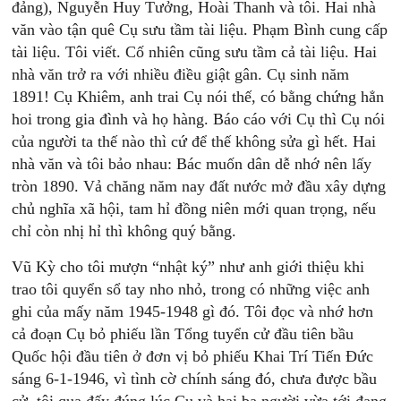
đảng), Nguyễn Huy Tưởng, Hoài Thanh và tôi. Hai nhà
văn vào tận quê Cụ sưu tầm tài liệu. Phạm Bình cung cấp
tài liệu. Tôi viết. Cố nhiên cũng sưu tầm cả tài liệu. Hai
nhà văn trở ra với nhiều điều giật gân. Cụ sinh năm
1891! Cụ Khiêm, anh trai Cụ nói thế, có bằng chứng hẳn
hoi trong gia đình và họ hàng. Báo cáo với Cụ thì Cụ nói
của người ta thế nào thì cứ để thế không sửa gì hết. Hai
nhà văn và tôi bảo nhau: Bác muốn dân dễ nhớ nên lấy
tròn 1890. Vả chăng năm nay đất nước mở đầu xây dựng
chủ nghĩa xã hội, tam hỉ đồng niên mới quan trọng, nếu
chỉ còn nhị hỉ thì không quý bằng.
Vũ Kỳ cho tôi mượn “nhật ký” như anh giới thiệu khi
trao tôi quyển sổ tay nho nhỏ, trong có những việc anh
ghi của mấy năm 1945-1948 gì đó. Tôi đọc và nhớ hơn
cả đoạn Cụ bỏ phiếu lần Tổng tuyển cử đầu tiên bầu
Quốc hội đầu tiên ở đơn vị bỏ phiếu Khai Trí Tiến Đức
sáng 6-1-1946, vì tình cờ chính sáng đó, chưa được bầu