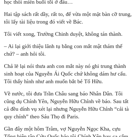
học thôi miên buổi tối ở đâu…
Hai tập sách rất dầy, rất to, để vừa một mặt bàn cỡ trung,
tôi lấy tài liệu trong đó viết về Bác.
Tôi viết xong, Trường Chinh duyệt, không tán thành.
– Ai lại giới thiệu lãnh tụ bằng con mắt mật thám thế
chứ? – anh hỏi tôi.
Chả lẽ lại nói thưa anh con mắt này nó ghi trung thành
sinh hoạt của Nguyễn Ái Quốc chứ không dám hư cấu.
Tôi thấy hình như anh muốn bắt bẻ Tố Hữu.
Về nước, tôi đưa Trần Châu sang báo Nhân Dân. Tôi
cũng dụ Chính Yên, Nguyễn Hữu Chỉnh về báo. Sau tất
cả đều dính vụ xét lại nhưng Nguyễn Hữu Chỉnh “cải tà
quy chính” theo Sáu Thọ đi Paris.
Gần đây một hôm Trâm, vợ Nguyễn Ngọc Kha, cựu
Tổng biên tập Cứu Quốc bảo tôi Chính Yên hay ca cẩm