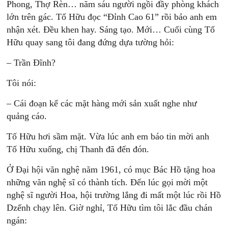
Phong, Thợ Rèn… năm sáu người ngồi đầy phòng khách
lớn trên gác. Tố Hữu đọc “Đỉnh Cao 61” rồi bảo anh em
nhận xét. Đều khen hay. Sáng tạo. Mới… Cuối cùng Tố
Hữu quay sang tôi đang đứng dựa tường hỏi:
– Trần Đĩnh?
Tôi nói:
– Cái đoạn kể các mặt hàng mới sản xuất nghe như
quảng cáo.
Tố Hữu hơi sầm mặt. Vừa lúc anh em báo tin mời anh
Tố Hữu xuống, chị Thanh đã đến đón.
Ở Đại hội văn nghệ năm 1961, có mục Bác Hồ tặng hoa
những văn nghệ sĩ có thành tích. Đến lúc gọi mời một
nghệ sĩ người Hoa, hội trường lắng đi mất một lúc rồi Hồ
Dzếnh chạy lên. Giờ nghỉ, Tố Hữu tìm tôi lắc đầu chán
ngán: