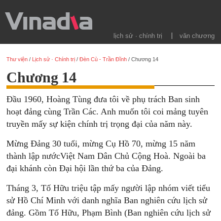
lịch sử · chính trị
văn chương
Thư viện
/
Lịch sử · Chính trị
/
Đèn Cù - Trần Đĩnh
/
Chương 14
Chương 14
Đầu 1960, Hoàng Tùng đưa tôi về phụ trách Ban sinh
hoạt đảng cùng Trần Các. Anh muốn tôi coi mảng tuyên
truyền mấy sự kiện chính trị trọng đại của năm này.
Mừng Đảng 30 tuổi, mừng Cụ Hồ 70, mừng 15 năm
thành lập nướcViệt Nam Dân Chủ Cộng Hoà. Ngoài ba
đại khánh còn Đại hội lần thứ ba của Đảng.
Tháng 3, Tố Hữu triệu tập mấy người lập nhóm viết tiểu
sử Hồ Chí Minh với danh nghĩa Ban nghiên cứu lịch sử
đảng. Gồm Tố Hữu, Phạm Bình (Ban nghiên cứu lịch sử