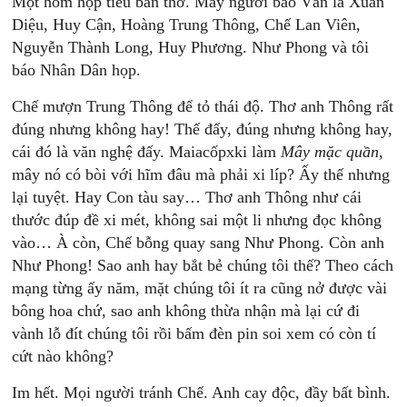
Một hôm họp tiểu ban thơ. Mấy người báo Văn là Xuân
Diệu, Huy Cận, Hoàng Trung Thông, Chế Lan Viên,
Nguyễn Thành Long, Huy Phương. Như Phong và tôi
báo Nhân Dân họp.
Chế mượn Trung Thông để tỏ thái độ. Thơ anh Thông rất
đúng nhưng không hay! Thế đấy, đúng nhưng không hay,
cái đó là văn nghệ đấy. Maiacốpxki làm
Mây mặc quần
,
mây nó có bòi với hĩm đâu mà phải xi líp? Ấy thế nhưng
lại tuyệt. Hay Con tàu say… Thơ anh Thông như cái
thước đúp đề xi mét, không sai một li nhưng đọc không
vào… À còn, Chế bỗng quay sang Như Phong. Còn anh
Như Phong! Sao anh hay bắt bẻ chúng tôi thế? Theo cách
mạng từng ấy năm, mặt chúng tôi ít ra cũng nở được vài
bông hoa chứ, sao anh không thừa nhận mà lại cứ đi
vành lỗ đít chúng tôi rồi bấm đèn pin soi xem có còn tí
cứt nào không?
Im hết. Mọi người tránh Chế. Anh cay độc, đầy bất bình.