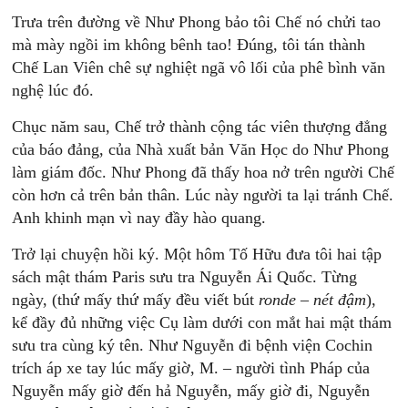
Trưa trên đường về Như Phong bảo tôi Chế nó chửi tao
mà mày ngồi im không bênh tao! Đúng, tôi tán thành
Chế Lan Viên chê sự nghiệt ngã vô lối của phê bình văn
nghệ lúc đó.
Chục năm sau, Chế trở thành cộng tác viên thượng đẳng
của báo đảng, của Nhà xuất bản Văn Học do Như Phong
làm giám đốc. Như Phong đã thấy hoa nở trên người Chế
còn hơn cả trên bản thân. Lúc này người ta lại tránh Chế.
Anh khinh mạn vì nay đầy hào quang.
Trở lại chuyện hồi ký. Một hôm Tố Hữu đưa tôi hai tập
sách mật thám Paris sưu tra Nguyễn Ái Quốc. Từng
ngày, (thứ mấy thứ mấy đều viết bút
ronde – nét đậm
),
kể đầy đủ những việc Cụ làm dưới con mắt hai mật thám
sưu tra cùng ký tên. Như Nguyễn đi bệnh viện Cochin
trích áp xe tay lúc mấy giờ, M. – người tình Pháp của
Nguyễn mấy giờ đến hả Nguyễn, mấy giờ đi, Nguyễn