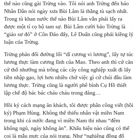
thế nào cũng gài Trừng vào. Tôi nói anh Trừng đến báo
Nhân Dân nói ngày xưa Bùi Lâm là thằng tù sạch nhất.
Trong tù khan nước thế nào Bùi Lâm vẫn phải lấy ra
được một tí cọ bộ tam sự. Bùi Lâm cười bảo Trừng là
“giáo sư đỏ” ở Côn Đảo đấy, Lê Duẩn cũng phải kiềng lý
luận của Trừng.
Trừng phản đối đường lối “dĩ cương vi lương”, lấy tự túc
lương thực làm cương lĩnh của Mao. Theo anh thì cứ căn
cứ thổ nhưỡng mà trồng các cây công nghiệp xuất đi lấy
tiền nhập gạo, lợi hơn nhiều chứ việc gì cứ chúi đầu làm
lương thực. Trừng cũng là người phê bình Cụ Hồ thiết
lập chế độ bác bác cháu cháu trong đảng…
Hồi ký cách mạng ăn khách, tôi được phân công viết (hồi
ký) Phạm Hùng. Không thể thiếu nhân vật miền Nam
trong khi cả nước đang vì miền Nam thi nhau “đêm
không ngủ, ngày không ăn”. Khẩu hiệu nào cũng có thể
coi là mẫu mực của nói trạng. Như “nghiêng đồng đổ