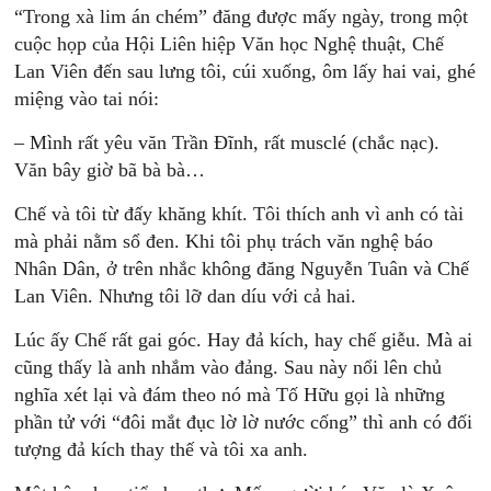
“Trong xà lim án chém” đăng được mấy ngày, trong một
cuộc họp của Hội Liên hiệp Văn học Nghệ thuật, Chế
Lan Viên đến sau lưng tôi, cúi xuống, ôm lấy hai vai, ghé
miệng vào tai nói:
– Mình rất yêu văn Trần Đĩnh, rất musclé (chắc nạc).
Văn bây giờ bã bà bà…
Chế và tôi từ đấy khăng khít. Tôi thích anh vì anh có tài
mà phải nằm sổ đen. Khi tôi phụ trách văn nghệ báo
Nhân Dân, ở trên nhắc không đăng Nguyễn Tuân và Chế
Lan Viên. Nhưng tôi lỡ dan díu với cả hai.
Lúc ấy Chế rất gai góc. Hay đả kích, hay chế giễu. Mà ai
cũng thấy là anh nhắm vào đảng. Sau này nổi lên chủ
nghĩa xét lại và đám theo nó mà Tố Hữu gọi là những
phần tử với “đôi mắt đục lờ lờ nước cống” thì anh có đối
tượng đả kích thay thế và tôi xa anh.