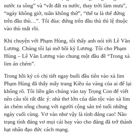
nước ra sông” và “vắt đất ra nước, thay trời làm mưa”,
“ngày không giờ, tuần không thứ”, “thế ta là thế đứng
trên đầu thù…”. Tôi đùa: đứng trên đầu thù thì lệ thuộc
vào thù mất rồi.
Khi chuyện với Phạm Hùng, tôi thấy anh nói tới Lê Văn
Lương. Chúng tôi lại mở hồi ký Lương. Tôi cho Phạm
Hùng – Lê Văn Lương vào chung một đầu đề “Trong xà
lim án chém”.
Trong hồi ký có chi tiết ngay buổi đầu tiên vào xà lim
Phạm Hùng đã thấy mấy trang Kiều úa vàng của ai để lại
không rõ. Tôi liền gắn chúng vào tay Trọng Con để viết
nên câu tôi rất đắc ý: nhà thơ lớn của dân tộc vào xà lim
án chém sống chung với người cộng sản trẻ tuổi những
ngày cuối cùng. Vơ vào như vậy là tính đảng cao! Não
trạng tính đảng vơ mọi cái hay vào cho đảng đã trở thành
hạt nhân đạo đức cách mạng.