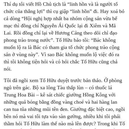
Thí dụ tôi viết Hồ Chủ tịch là “linh hồn và là người tổ
chức của thắng lợi” thì cụ giập “linh hồn” đi. Hay xoá bỏ
cả dòng “Hội nghị hợp nhất ba nhóm cộng sản vừa bế
mạc thì đồng chí Nguyễn Ái Quốc lại đi Xiêm và Mã
Lai. Rồi đồng chí lại về Hương Cảng theo dõi chỉ đạo
phong trào trong nước”. Tố Hữu bảo tôi: “Bác không
muốn lộ ra là Bác có tham gia tổ chức phong trào cộng
sản ở vùng này”. Vì sao Bác không muốn lộ việc đó ra
thì tôi không tiện hỏi và có hỏi chắc Tố Hữu cũng chả
nói.
Tôi đã ngồi xem Tố Hữu duyệt trước bản thảo. Ở phòng
ngủ trên gác. Bộ xa lông Tàu thấp lùn – có thuốc lá
Trung Hoa Bài – kê sát chiếc giường Hồng Kông với
những quả bóng bằng đồng vàng choé và hai hàng lan
can tua tủa những mũi tên đen. Giường đặc biệt cao, ngồi
bên nó mà vai tôi tựa vào sàn gường, nhiều khi tôi phải
thầm hỏi Tố Hữu làm thế nào mà lên được? Trong khi Tố