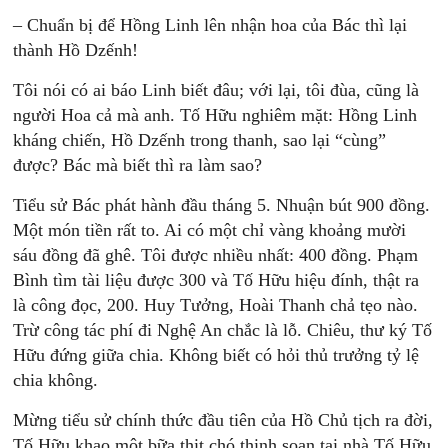
– Chuẩn bị để Hồng Linh lên nhận hoa của Bác thì lại
thành Hồ Dzếnh!
Tôi nói có ai báo Linh biết đâu; với lại, tôi đùa, cũng là
người Hoa cả mà anh. Tố Hữu nghiêm mặt: Hồng Linh
kháng chiến, Hồ Dzếnh trong thanh, sao lại “cùng”
được? Bác mà biết thì ra làm sao?
Tiểu sử Bác phát hành đầu tháng 5. Nhuận bút 900 đồng.
Một món tiền rất to. Ai có một chỉ vàng khoảng mười
sáu đồng đã ghê. Tôi được nhiều nhất: 400 đồng. Phạm
Bình tìm tài liệu được 300 và Tố Hữu hiệu đính, thật ra
là công đọc, 200. Huy Tưởng, Hoài Thanh chả tẹo nào.
Trừ công tác phí đi Nghệ An chắc là lỗ. Chiêu, thư ký Tố
Hữu đứng giữa chia. Không biết có hỏi thủ trưởng tỷ lệ
chia không.
Mừng tiểu sử chính thức đầu tiên của Hồ Chủ tịch ra đời,
Tố Hữu khao một bữa thịt chó thịnh soạn tại nhà Tố Hữu