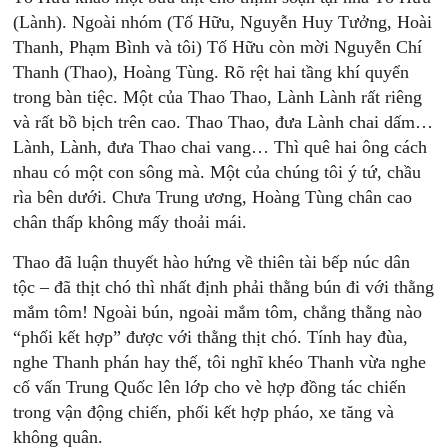
(Lành). Ngoài nhóm (Tố Hữu, Nguyễn Huy Tưởng, Hoài
Thanh, Phạm Bình và tôi) Tố Hữu còn mời Nguyễn Chí
Thanh (Thao), Hoàng Tùng. Rõ rệt hai tầng khí quyển
trong bàn tiệc. Một của Thao Thao, Lành Lành rất riêng
và rất bồ bịch trên cao. Thao Thao, đưa Lành chai dấm…
Lành, Lành, đưa Thao chai vang… Thì quê hai ông cách
nhau có một con sông mà. Một của chúng tôi ý tứ, chầu
rìa bên dưới. Chưa Trung ương, Hoàng Tùng chân cao
chân thấp không mấy thoải mái.
Thao đã luận thuyết hào hứng về thiên tài bếp núc dân
tộc – đã thịt chó thì nhất định phải thằng bún đi với thằng
mắm tôm! Ngoài bún, ngoài mắm tôm, chẳng thằng nào
“phối kết hợp” được với thằng thịt chó. Tính hay đùa,
nghe Thanh phán hay thế, tôi nghĩ khéo Thanh vừa nghe
cố vấn Trung Quốc lên lớp cho vè hợp đồng tác chiến
trong vận động chiến, phối kết hợp pháo, xe tăng và
không quân.